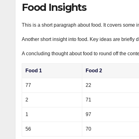
р
Food Insights
p
а
p
в
This is a short paragraph about food. It covers some i
и
Another short insight into food. Key ideas are briefly 
т
ь
A concluding thought about food to round off the conte
Food 1
Food 2
77
22
2
71
1
97
56
70