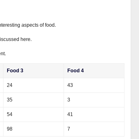
nteresting aspects of food.
discussed here.
nt.
Food 3
Food 4
24
43
35
3
54
41
98
7