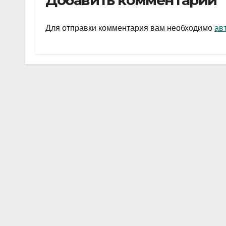
Добавить комментарий
gr
s
а
a
A
в
Для отправки комментария вам необходимо
ав
m
p
и
p
ть