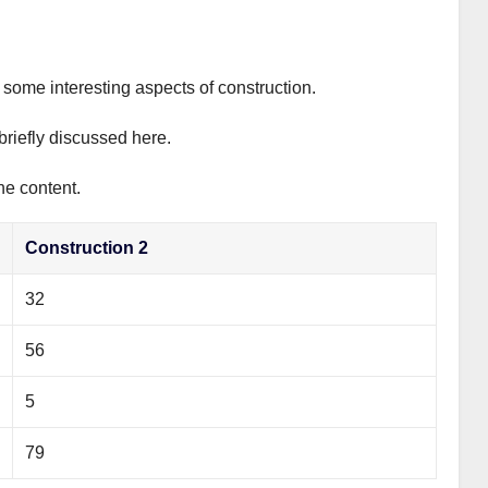
s some interesting aspects of construction.
briefly discussed here.
he content.
Construction 2
32
56
5
79