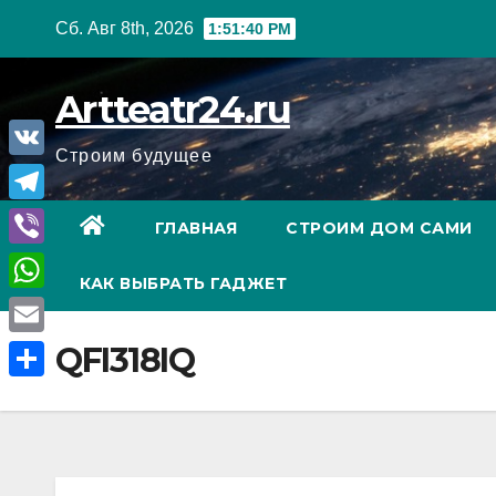
Перейти
Сб. Авг 8th, 2026
1:51:41 PM
к
содержанию
Artteatr24.ru
Строим будущее
V
K
T
ГЛАВНАЯ
СТРОИМ ДОМ САМИ
e
V
КАК ВЫБРАТЬ ГАДЖЕТ
l
i
W
e
b
h
E
QFI318IQ
g
e
a
m
r
О
r
t
a
a
т
s
i
m
п
A
l