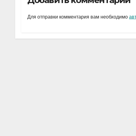
Добавить комментарий
gr
s
а
a
A
в
Для отправки комментария вам необходимо
ав
m
p
и
p
ть