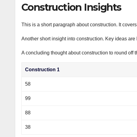
р
Construction Insights
p
а
p
в
This is a short paragraph about construction. It cover
и
Another short insight into construction. Key ideas are 
т
ь
A concluding thought about construction to round off t
Construction 1
58
99
88
38