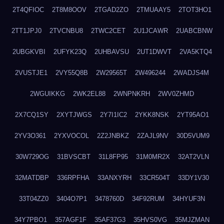
2T4QFIOC
2T8M8OOV
2TGAD2ZO
2TMUAAY5
2TOT3HO1
2TT1JPJ0
2TVCNBU8
2TWC2CET
2U1JCAWR
2UABCBNW
2UBGKVBI
2UFYK23Q
2UHBAVSU
2UT1DWVT
2VA5KTQ4
2VUSTJE1
2VY55Q8B
2W29565T
2W496244
2WADJS4M
2WGUIKKG
2WK2EL88
2WNPNKRH
2WV0ZHMD
2X7CQ1SY
2XYTJWGS
2Y7I1IC2
2YKK8NSK
2YT95AO1
2YV3O361
2YXVOCOL
2Z2JNBKZ
2ZAJL9NV
30D5VUM9
30W729OG
31BVSCBT
31L8FP95
31M0MR2X
32AT2VLN
32MATDBP
336RPFHA
33ANXYRH
33CR504T
33DY1V30
33T04ZZ0
3404O7P1
3478760D
34F92RUM
34HYUF3N
34Y7PBO1
357AGF1F
35AF37G3
35HVS0VG
35MJZMAN