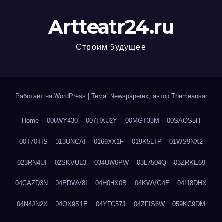
Artteatr24.ru
Строим будущее
Работает на WordPress
|
Тема: Newspaperex, автор
Themeansar
Home
006WY430
007HXU2Y
00MGT33M
00SAOS5H
00T70TIS
013UNCAI
0169XX1F
019K5LTP
01WS9NX2
023RN4UI
02SKVUL3
034UW6PW
03L7504Q
03ZRKE69
04CAZD3N
04EDWV8I
04H0HX0B
04KWVG4E
04LI8DHX
04N4JN2X
04QX9S1E
04YFC57J
04ZFIS6W
059KC9DM