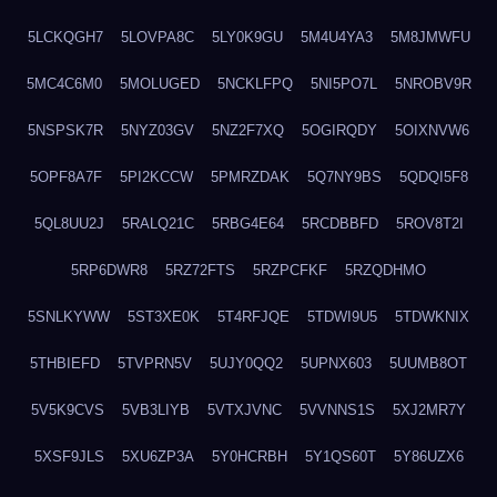
5LCKQGH7
5LOVPA8C
5LY0K9GU
5M4U4YA3
5M8JMWFU
5MC4C6M0
5MOLUGED
5NCKLFPQ
5NI5PO7L
5NROBV9R
5NSPSK7R
5NYZ03GV
5NZ2F7XQ
5OGIRQDY
5OIXNVW6
5OPF8A7F
5PI2KCCW
5PMRZDAK
5Q7NY9BS
5QDQI5F8
5QL8UU2J
5RALQ21C
5RBG4E64
5RCDBBFD
5ROV8T2I
5RP6DWR8
5RZ72FTS
5RZPCFKF
5RZQDHMO
5SNLKYWW
5ST3XE0K
5T4RFJQE
5TDWI9U5
5TDWKNIX
5THBIEFD
5TVPRN5V
5UJY0QQ2
5UPNX603
5UUMB8OT
5V5K9CVS
5VB3LIYB
5VTXJVNC
5VVNNS1S
5XJ2MR7Y
5XSF9JLS
5XU6ZP3A
5Y0HCRBH
5Y1QS60T
5Y86UZX6