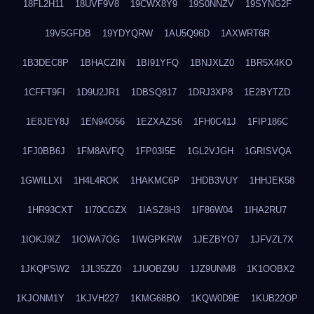
18FL2H11
18UVF9V8
19CWX8Y9
19S0NNZV
19SYNG2F
19V5GFDB
19YDYQRW
1AU5Q96D
1AXWRT6R
1B3DEC8P
1BHACZIN
1BI91YFQ
1BNJXLZ0
1BR5X4KO
1CFFT9FI
1D9U2JR1
1DBSQ817
1DRJ3XP8
1E2BYTZD
1E8JEY8J
1EN94O56
1EZXAZS6
1FH0C41J
1FIP186C
1FJ0BB6J
1FM8AVFQ
1FP03I5E
1GL2VJGH
1GRISVQA
1GWILLXI
1H4L4ROK
1HAKMC6P
1HDB3VUY
1HHJEK58
1HR93CXT
1I70CGZX
1IASZ8H3
1IF86W04
1IHA2RU7
1IOKJ9IZ
1IOWA7OG
1IWGPKRW
1JEZBYO7
1JFVZL7X
1JKQPSW2
1JL35ZZ0
1JUOBZ9U
1JZ9UNM8
1K1OOBX2
1KJONM1Y
1KJVH227
1KMG68BO
1KQW0D9E
1KUB22OP