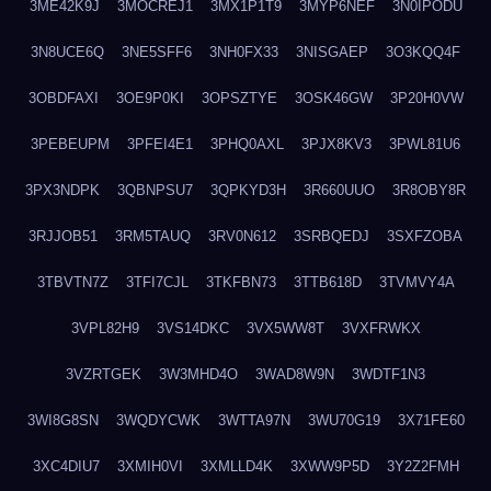
3ME42K9J
3MOCREJ1
3MX1P1T9
3MYP6NEF
3N0IPODU
3N8UCE6Q
3NE5SFF6
3NH0FX33
3NISGAEP
3O3KQQ4F
3OBDFAXI
3OE9P0KI
3OPSZTYE
3OSK46GW
3P20H0VW
3PEBEUPM
3PFEI4E1
3PHQ0AXL
3PJX8KV3
3PWL81U6
3PX3NDPK
3QBNPSU7
3QPKYD3H
3R660UUO
3R8OBY8R
3RJJOB51
3RM5TAUQ
3RV0N612
3SRBQEDJ
3SXFZOBA
3TBVTN7Z
3TFI7CJL
3TKFBN73
3TTB618D
3TVMVY4A
3VPL82H9
3VS14DKC
3VX5WW8T
3VXFRWKX
3VZRTGEK
3W3MHD4O
3WAD8W9N
3WDTF1N3
3WI8G8SN
3WQDYCWK
3WTTA97N
3WU70G19
3X71FE60
3XC4DIU7
3XMIH0VI
3XMLLD4K
3XWW9P5D
3Y2Z2FMH