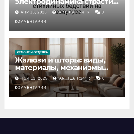
электродинамика страсти:
влияние анализа
АПР 16, 2026
ARTTEATR24_R
0
стихийных бедствий на
тезауруса
КОММЕНТАРИИ
РЕМОНТ И ОТДЕЛКА
Жалюзи и шторы: виды,
материалы, механизмы
управления и уход
НОЯ 12, 2025
ARTTEATR24_R
0
КОММЕНТАРИИ