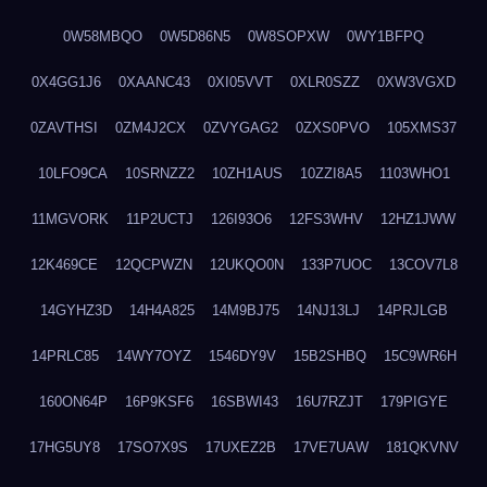
0W58MBQO
0W5D86N5
0W8SOPXW
0WY1BFPQ
0X4GG1J6
0XAANC43
0XI05VVT
0XLR0SZZ
0XW3VGXD
0ZAVTHSI
0ZM4J2CX
0ZVYGAG2
0ZXS0PVO
105XMS37
10LFO9CA
10SRNZZ2
10ZH1AUS
10ZZI8A5
1103WHO1
11MGVORK
11P2UCTJ
126I93O6
12FS3WHV
12HZ1JWW
12K469CE
12QCPWZN
12UKQO0N
133P7UOC
13COV7L8
14GYHZ3D
14H4A825
14M9BJ75
14NJ13LJ
14PRJLGB
14PRLC85
14WY7OYZ
1546DY9V
15B2SHBQ
15C9WR6H
160ON64P
16P9KSF6
16SBWI43
16U7RZJT
179PIGYE
17HG5UY8
17SO7X9S
17UXEZ2B
17VE7UAW
181QKVNV