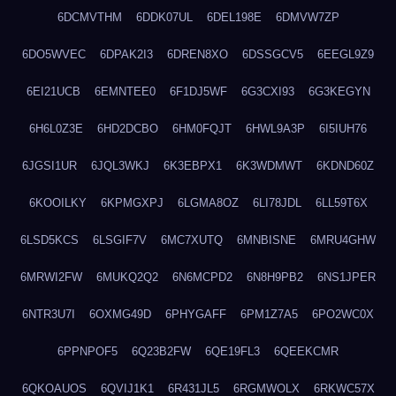
6DCMVTHM
6DDK07UL
6DEL198E
6DMVW7ZP
6DO5WVEC
6DPAK2I3
6DREN8XO
6DSSGCV5
6EEGL9Z9
6EI21UCB
6EMNTEE0
6F1DJ5WF
6G3CXI93
6G3KEGYN
6H6L0Z3E
6HD2DCBO
6HM0FQJT
6HWL9A3P
6I5IUH76
6JGSI1UR
6JQL3WKJ
6K3EBPX1
6K3WDMWT
6KDND60Z
6KOOILKY
6KPMGXPJ
6LGMA8OZ
6LI78JDL
6LL59T6X
6LSD5KCS
6LSGIF7V
6MC7XUTQ
6MNBISNE
6MRU4GHW
6MRWI2FW
6MUKQ2Q2
6N6MCPD2
6N8H9PB2
6NS1JPER
6NTR3U7I
6OXMG49D
6PHYGAFF
6PM1Z7A5
6PO2WC0X
6PPNPOF5
6Q23B2FW
6QE19FL3
6QEEKCMR
6QKOAUOS
6QVIJ1K1
6R431JL5
6RGMWOLX
6RKWC57X