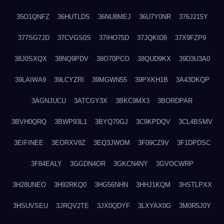
35O1QNFZ
36HUTLDS
36NU8MEJ
36U7Y0NR
376J215Y
377SG7JD
37CVGS0S
37IHO75D
37JQKID8
37X9FZP9
38J0SXQX
38NQ9PDV
38O70PCO
38QUD9KX
39D3U3A0
39LAIWA9
39LCYZRI
39MGWN55
39PXKH1B
3A43DKQP
3AGNJUCU
3ATCGY3X
3BKC9MX3
3BORDPAR
3BVH0QRQ
3BWP93L1
3BYQ70GJ
3C9KPDQV
3CL4BSMV
3EIFINEE
3EORXV8Z
3EQ3JWOM
3F09CZ9V
3F1DPDSC
3F84EALY
3GGDN4OR
3GKCN4NY
3GVOCWRP
3H28UNEO
3H92RKQ0
3HG56NHN
3HHJ1KQM
3HSTLPXX
3HSUVSEU
3JRQV2TE
3JX0QDYF
3LXYAX0G
3M0R5J0Y