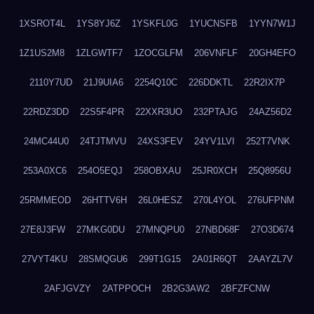
1XSROT4L
1YS8YJ6Z
1YSKFL0G
1YUCNSFB
1YYN7W1J
1Z1US2M8
1ZLGWTF7
1ZOCGLFM
206VNFLF
20GH4EFO
2110Y7UD
21J9UIA6
2254Q10C
226DDKTL
22R2IX7P
22RDZ3DD
22S5F4PR
22XXR3UO
232PTAJG
24AZ56D2
24MC44U0
24TJTMVU
24XS3FEV
24YV1LVI
252T7VNK
253A0XC6
254O5EQJ
258OBXAU
25JR0XCH
25Q8956U
25RMMEOD
26HTTV6H
26L0HESZ
270L4YOL
276UFPNM
27E8J3FW
27MKG0DU
27MNQPU0
27NBD68F
27O3D674
27VYT4KU
28SMQGU6
299T1G15
2A01R6QT
2AAYZL7V
2AFJGVZY
2ATPPOCH
2B2G3AW2
2BFZFCNW