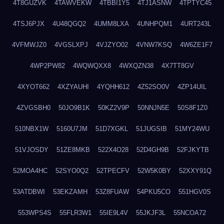
4T8GUZVK
4TAWVEKW
4TBBI1Y5
4TJ1ASNW
4TPTYC45
4TSJ6PJX
4U48QGQ2
4UMM8LXA
4UNHPQM1
4URT243L
4VFMWJZ0
4VGSLXPJ
4VJZYO02
4VNW7KSQ
4W6ZE1F7
4WP2PW82
4WQWQXX8
4WXQZN38
4X7TT8GV
4XYOT662
4XZYAUHI
4YQHH612
4Z52SO0V
4ZP14UIL
4ZVGSBH0
50JO9B1K
50KZ2V9P
50NNJN5E
50S8F1Z0
510NBX1W
5160U7JM
51D7XGKL
51JUGSIB
51MY24WU
51VJOSDY
51ZE8MKB
522X4O28
52D4GH9B
52FJKYTB
52MOA4HC
52SYO0Q2
52TPECFV
52W5K0BY
52XXY91Q
53ATDBWI
53EKZAMH
53Z8FUAW
54PKU5CO
551HGV0S
553WPS4S
55FLR3W1
55IE9L4V
55JKJF3L
55NCOA72