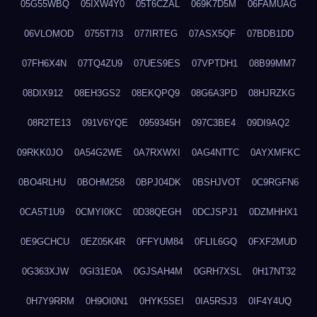
05G55WBQ
05IXW4Y0
05T6CZAL
069K7D5M
06FAMUAG
06VLOMOD
0755T7I3
077IRTEG
07ASX5QF
07BDB1DD
07FH6X4N
07TQ4ZU9
07UES9ES
07VPTDH1
08B99MM7
08DIX912
08EH3GS2
08EKQPQ9
08G6A3PD
08HJRZKG
08R2TE13
091V6YQE
0959345H
097C3BE4
09DI9AQ2
09RKK0JO
0A54G2WE
0A7RXWXI
0AG4NTTC
0AYXMFKC
0BO4RLHU
0BOHM258
0BPJ04DK
0BSHJVOT
0C9RGFN6
0CA5T1U9
0CMYI0KC
0D38QEGH
0DCJSPJ1
0DZMHHX1
0E9GCHCU
0EZ05K4R
0FFYUM84
0FLIL6GQ
0FXF2MUD
0G363XJW
0GI31E0A
0GJSAH4M
0GRH7XSL
0H17NT32
0H7Y9RRM
0H9OI0N1
0HYK5SEI
0IA5RSJ3
0IF4Y4UQ