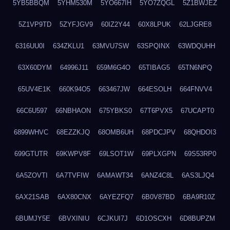
5YB5BBQM
5YHM530M
5YO667IH
5YO7ZQGL
5Z1BWJEZ
5Z1VP9TD
5ZYFJGV9
60IZ2Y44
60X8LPUK
62LJGRE8
6316UU0I
634ZKLU1
63MVU7SW
63SPQINX
63WDQUHH
63X60DYM
64996J11
659M6G4O
65TIBAG5
65TN6NPQ
65UV4E1K
660K94O5
663467JW
664ESOLH
664FNVV4
66C6U597
66NBHAON
675YBKS0
67T6PVX5
67UCAPT0
6899WHVC
68EZZKJQ
68OMB6UH
68PDCJPV
68QHDOI3
699GTUTR
69KWPV8F
69LSOT1W
69PLXGPN
69S53RP0
6A5ZOVTI
6A7TVFIW
6AMAWT34
6ANZ4C8L
6AS3LJQ4
6AX21SAB
6AX80CNX
6AYEZFQ7
6B0V87BD
6BA9R10Z
6BUMJY5E
6BVXINIU
6CJKUI7J
6D1OSCXH
6D8BUPZM