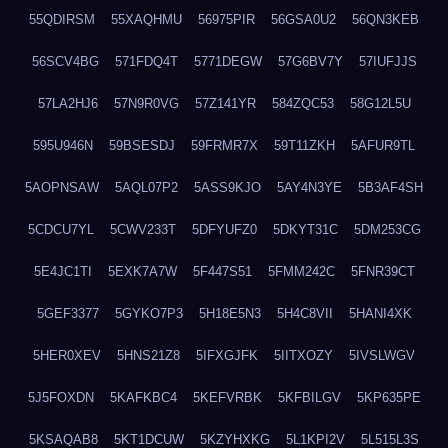
55QDIRSM
55XAQHMU
56975PIR
56GSA0U2
56QN3KEB
56SCV4BG
571FDQ4T
5771DEGW
57G6BV7Y
57IUFJJS
57LA2HJ6
57N9R0VG
57Z141YR
584ZQC53
58G12L5U
595U946N
59BSESDJ
59FRMR7X
59T11ZKH
5AFUR9TL
5AOPNSAW
5AQL07P2
5ASS9KJO
5AY4N3YE
5B3AF4SH
5CDCU7YL
5CWV233T
5DFYUFZ0
5DKYT31C
5DM253CG
5E4JC1TI
5EXK7A7W
5F447S51
5FMM242C
5FNR39CT
5GEF3377
5GYKO7P3
5H18E5N3
5H4C8VII
5HANI4XK
5HER0XEV
5HNS21Z8
5IFXGJFK
5IITXOZY
5IVSLWGV
5J5FOXDN
5KAFKBC4
5KEFVRBK
5KFBILGV
5KP635PE
5KSAQAB8
5KT1DCUW
5KZYHXKG
5L1KPI2V
5L515L3S