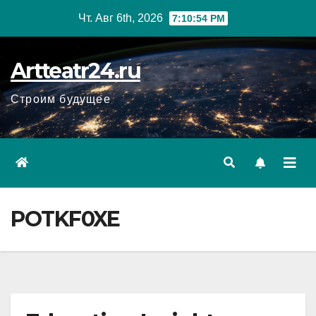
Перейти
Чт. Авг 6th, 2026
7:10:56 PM
к
содержанию
Artteatr24.ru
Строим будущее
POTKF0XE