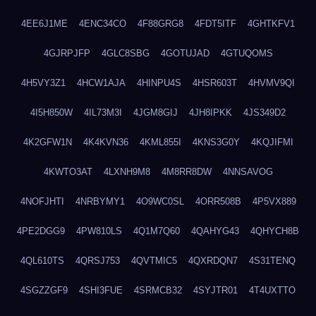
4EE6J1ME
4ENC34CO
4F88GRG8
4FDT5ITF
4GHTKFV1
4GJRPJFP
4GLC8SBG
4GOTUJAD
4GTUQOMS
4H5VY3Z1
4HCW1AJA
4HINPU4S
4HSR603T
4HVMV9QI
4I5H850W
4IL73M3I
4JGM8GIJ
4JH8IPKK
4JS349D2
4K2GFW1N
4K4KVN36
4KML855I
4KNS3G0Y
4KQJIFMI
4KWTO3AT
4LXNH9M8
4M8RR8DW
4NNSAVOG
4NOFJHTI
4NRBYMY1
4O9WC0SL
4ORR508B
4P5VX889
4PE2DGG9
4PW810LS
4Q1M7Q60
4QAHYG43
4QHYCH8B
4QL610TS
4QRSJ753
4QVTMIC5
4QXRDQN7
4S31TENQ
4SGZZGF9
4SHI3FUE
4SRMCB32
4SYJTR01
4T4UXTTO