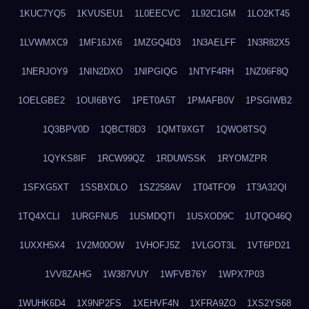
1KUC7YQ5
1KVUSEU1
1L0EECVC
1L92C1GM
1LO2KT45
1LVWMXC9
1MF16JX6
1MZGQ4D3
1N3AELFF
1N3R82X5
1NERJOY9
1NIN2DXO
1NIPGIQG
1NTYF4RH
1NZ06F8Q
1OELGBE2
1OUI6BYG
1PET0A5T
1PMAFB0V
1PSGIWB2
1Q3BPV0D
1QBCT8D3
1QMT9XGT
1QWO8TSQ
1QYKS8IF
1RCW99QZ
1RDUWSSK
1RYOMZPR
1SFXG5XT
1SSBXDLO
1SZ258AV
1T04TFO9
1T3A32QI
1TQ4XCLI
1URGFNU5
1USMDQTI
1USXOD9C
1UTQO46Q
1UXXH5X4
1V2M00OW
1VHOFJ5Z
1VLGOT3L
1VT6PD21
1VV8ZAHG
1W387VUY
1WFVB76Y
1WPX7P03
1WUHK6D4
1X9NP2FS
1XEHVF4N
1XFRA9ZO
1XS2YS68