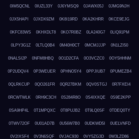
0IM5QCNL
0IUZL33Y
0J6YMSQ9
0JAWX05J
0JMG9NJH
0JX5HAPI
0JXDX9ZM
0K8I19RD
0KA2KHRR
0KCE9EJG
0KFC83WS
0KHXDLT8
0KO7R0BZ
0LA240G7
0LIQ91PM
0LPY3G1Z
0LTLQ0B4
0M40H0CT
0MCMJJJP
0N1LZI50
0NALSI2P
0NFM8HBQ
0O1D2CFA
0O3VCZC0
0OY5HHNM
0P2UDQV4
0P3WEUER
0PHNO5Y4
0PPJIUB7
0PUMEZB4
0QLRKCUP
0QO261FR
0QR27BKM
0QV0STGJ
0R7FXEI4
0RCWTWLK
0RH9C3CH
0S284R8O
0S4IXXQE
0S9E2KPP
0SA9HP4L
0T1MPQXC
0T8PUJB2
0T9LQ0SF
0TDEQ0TY
0TWV72OF
0U01AD7B
0U56W7B0
0UDKWD5I
0UELVNFD
0V2IXSF4
0V3N6SQF
0VJAC930
0VY5ZG3D
0W3LZD86