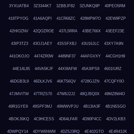
3YXUATB4
3Z3344KT
3ZBBJF82
3ZUNKQ9P
40PEO5RM
418TPYOG
41A6AQPI
41CR68ZC
428MPM7O
42EW9PZP
42HIOZNV
42QOZROE
437L5RRA
43BE766X
43EEF23E
43IP3TZ3
43OJ1AEY
43SSFXBJ
43U16JLC
43XY7A9N
441OKOJO
4474ZR0W
4489NF37
44AFGVXY
44CGH1H9
44E14L85
44VA5KJF
44XI8AFW
45A3IPS9
4601IURZ
46DGB3L9
46DLKJV6
46KT56QV
4728GJZN
47CQFY0O
47JMVITW
47TRZS70
47W8J2J2
48QJBQ0X
49MZ8W4O
49R1GYE9
49SPF3MJ
49WWVPJU
4B13IA3F
4B1N5SGO
4BOKJ6KQ
4C9HCESS
4D64LFAR
4D90P4CC
4DV2LKB3
4DWPQY14
4DYW6NWM
4DZ5J3RQ
4E402GTO
4E4R43JK