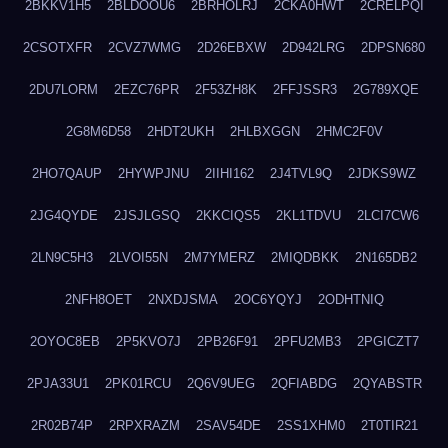
2BKKV1H5
2BLDOOU6
2BRHOLRJ
2CKA0HWT
2CRELPQI
2CSOTXFR
2CVZ7WMG
2D26EBXW
2D942LRG
2DPSN680
2DU7LORM
2EZC76PR
2F53ZH8K
2FFJSSR3
2G789XQE
2G8M6D58
2HDT2UKH
2HLBXGGN
2HMC2F0V
2HO7QAUP
2HYWPJNU
2IIHI162
2J4TVL9Q
2JDKS9WZ
2JG4QYDE
2JSJLGSQ
2KKCIQS5
2KL1TDVU
2LCI7CW6
2LN9C5H3
2LVOI55N
2M7YMERZ
2MIQDBKK
2N165DB2
2NFH8OET
2NXDJSMA
2OC6YQYJ
2ODHTNIQ
2OYOC8EB
2P5KVO7J
2PB26F91
2PFU2MB3
2PGICZT7
2PJA33U1
2PK01RCU
2Q6V9UEG
2QFIABDG
2QYABSTR
2R02B74P
2RPXRAZM
2SAV54DE
2SS1XHM0
2T0TIR21