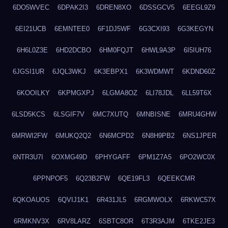
6DO5WVEC
6DPAK2I3
6DREN8XO
6DSSGCV5
6EEGL9Z9
6EI21UCB
6EMNTEE0
6F1DJ5WF
6G3CXI93
6G3KEGYN
6H6L0Z3E
6HD2DCBO
6HM0FQJT
6HWL9A3P
6I5IUH76
6JGSI1UR
6JQL3WKJ
6K3EBPX1
6K3WDMWT
6KDND60Z
6KOOILKY
6KPMGXPJ
6LGMA8OZ
6LI78JDL
6LL59T6X
6LSD5KCS
6LSGIF7V
6MC7XUTQ
6MNBISNE
6MRU4GHW
6MRWI2FW
6MUKQ2Q2
6N6MCPD2
6N8H9PB2
6NS1JPER
6NTR3U7I
6OXMG49D
6PHYGAFF
6PM1Z7A5
6PO2WC0X
6PPNPOF5
6Q23B2FW
6QE19FL3
6QEEKCMR
6QKOAUOS
6QVIJ1K1
6R431JL5
6RGMWOLX
6RKWC57X
6RMKNV3X
6RV8LARZ
6SBTC8OR
6T3R3AJM
6TKE2JE3