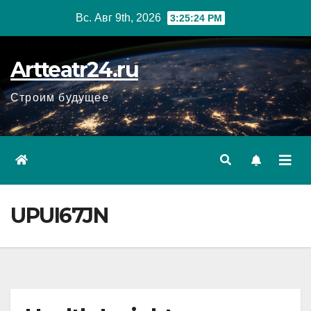
Перейти
Вс. Авг 9th, 2026
3:25:25 PM
к
содержанию
Artteatr24.ru
Строим будущее
UPUI67JN