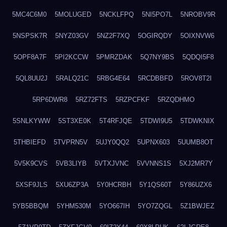
5MC4C6M0
5MOLUGED
5NCKLFPQ
5NI5PO7L
5NROBV9R
5NSPSK7R
5NYZ03GV
5NZ2F7XQ
5OGIRQDY
5OIXNVW6
5OPF8A7F
5PI2KCCW
5PMRZDAK
5Q7NY9BS
5QDQI5F8
5QL8UU2J
5RALQ21C
5RBG4E64
5RCDBBFD
5ROV8T2I
5RP6DWR8
5RZ72FTS
5RZPCFKF
5RZQDHMO
5SNLKYWW
5ST3XE0K
5T4RFJQE
5TDWI9U5
5TDWKNIX
5THBIEFD
5TVPRN5V
5UJY0QQ2
5UPNX603
5UUMB8OT
5V5K9CVS
5VB3LIYB
5VTXJVNC
5VVNNS1S
5XJ2MR7Y
5XSF9JLS
5XU6ZP3A
5Y0HCRBH
5Y1QS60T
5Y86UZX6
5YB5BBQM
5YHM530M
5YO667IH
5YO7ZQGL
5Z1BWJEZ