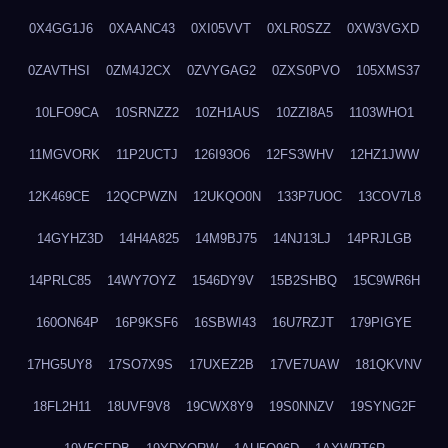
0X4GG1J6
0XAANC43
0XI05VVT
0XLR0SZZ
0XW3VGXD
0ZAVTHSI
0ZM4J2CX
0ZVYGAG2
0ZXS0PVO
105XMS37
10LFO9CA
10SRNZZ2
10ZH1AUS
10ZZI8A5
1103WHO1
11MGVORK
11P2UCTJ
126I93O6
12FS3WHV
12HZ1JWW
12K469CE
12QCPWZN
12UKQO0N
133P7UOC
13COV7L8
14GYHZ3D
14H4A825
14M9BJ75
14NJ13LJ
14PRJLGB
14PRLC85
14WY7OYZ
1546DY9V
15B2SHBQ
15C9WR6H
160ON64P
16P9KSF6
16SBWI43
16U7RZJT
179PIGYE
17HG5UY8
17SO7X9S
17UXEZ2B
17VE7UAW
181QKVNV
18FL2H11
18UVF9V8
19CWX8Y9
19S0NNZV
19SYNG2F