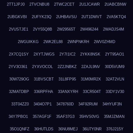
2TT1JPJ0
2TVCNBU8
2TWC2CET
2U1JCAWR
2UABCBNW
2UBGKVBI
2UFYK23Q
2UHBAVSU
2UT1DWVT
2VA5KTQ4
2VUSTJE1
2VY55Q8B
2W29565T
2W496244
2WADJS4M
2WGUIKKG
2WK2EL88
2WNPNKRH
2WV0ZHMD
2X7CQ1SY
2XYTJWGS
2Y7I1IC2
2YKK8NSK
2YT95AO1
2YV3O361
2YXVOCOL
2Z2JNBKZ
2ZAJL9NV
30D5VUM9
30W729OG
31BVSCBT
31L8FP95
31M0MR2X
32AT2VLN
32MATDBP
336RPFHA
33ANXYRH
33CR504T
33DY1V30
33T04ZZ0
3404O7P1
3478760D
34F92RUM
34HYUF3N
34Y7PBO1
357AGF1F
35AF37G3
35HVS0VG
35MJZMAN
35O1QNFZ
36HUTLDS
36NU8MEJ
36U7Y0NR
376J215Y