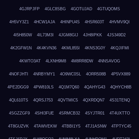
4GJRPJFP
4GLC8SBG
4GOTUJAD
4GTUQOMS
4H5VY3Z1
4HCW1AJA
4HINPU4S
4HSR603T
4HVMV9QI
4I5H850W
4IL73M3I
4JGM8GIJ
4JH8IPKK
4JS349D2
4K2GFW1N
4K4KVN36
4KML855I
4KNS3G0Y
4KQJIFMI
4KWTO3AT
4LXNH9M8
4M8RR8DW
4NNSAVOG
4NOFJHTI
4NRBYMY1
4O9WC0SL
4ORR508B
4P5VX889
4PE2DGG9
4PW810LS
4Q1M7Q60
4QAHYG43
4QHYCH8B
4QL610TS
4QRSJ753
4QVTMIC5
4QXRDQN7
4S31TENQ
4SGZZGF9
4SHI3FUE
4SRMCB32
4SYJTR01
4T4UXTTO
4T8GUZVK
4TAWVEKW
4TBBI1Y5
4TJ1ASNW
4TPTYC45