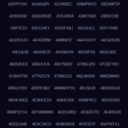
418TPYOG
41A6AQPI
41CR68ZC
428MPM7O
42EW9PZP
42HIOZNV
42QOZROE
437L5RRA
43BE766X
43EEF23E
43IP3TZ3
43OJ1AEY
43SSFXBJ
43U16JLC
43XY7A9N
441OKOJO
4474ZR0W
4489NF37
44AFGVXY
44CGH1H9
44E14L85
44VA5KJF
44XI8AFW
45A3IPS9
4601IURZ
46DGB3L9
46DLKJV6
46KT56QV
4728GJZN
47CQFY0O
47JMVITW
47TRZS70
47W8J2J2
48QJBQ0X
49MZ8W4O
49R1GYE9
49SPF3MJ
49WWVPJU
4B13IA3F
4B1N5SGO
4BOKJ6KQ
4C9HCESS
4D64LFAR
4D90P4CC
4DV2LKB3
4DWPQY14
4DYW6NWM
4DZ5J3RQ
4E402GTO
4E4R43JK
4EE6J1ME
4ENC34CO
4F88GRG8
4FDT5ITF
4GHTKFV1