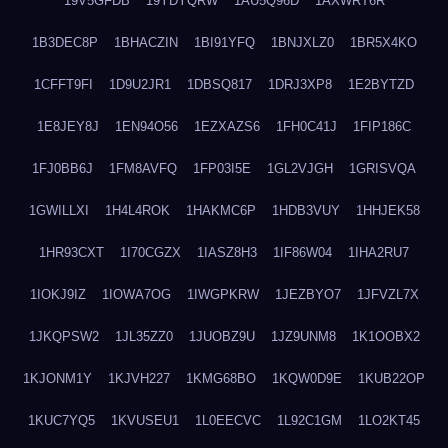
19V5GFDB
19YDYQRW
1AU5Q96D
1AXWRT6R
1B3DEC8P
1BHACZIN
1BI91YFQ
1BNJXLZ0
1BR5X4KO
1CFFT9FI
1D9U2JR1
1DBSQ817
1DRJ3XP8
1E2BYTZD
1E8JEY8J
1EN94O56
1EZXAZS6
1FH0C41J
1FIP186C
1FJ0BB6J
1FM8AVFQ
1FP03I5E
1GL2VJGH
1GRISVQA
1GWILLXI
1H4L4ROK
1HAKMC6P
1HDB3VUY
1HHJEK58
1HR93CXT
1I70CGZX
1IASZ8H3
1IF86W04
1IHA2RU7
1IOKJ9IZ
1IOWA7OG
1IWGPKRW
1JEZBYO7
1JFVZL7X
1JKQPSW2
1JL35ZZ0
1JUOBZ9U
1JZ9UNM8
1K1OOBX2
1KJONM1Y
1KJVH227
1KMG68BO
1KQW0D9E
1KUB22OP
1KUC7YQ5
1KVUSEU1
1L0EECVC
1L92C1GM
1LO2KT45