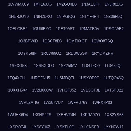
1LVWMXC9
1MF16JX6
1MZGQ4D3
1N3AELFF
1N3R82X5
1NERJOY9
1NIN2DXO
1NIPGIQG
1NTYF4RH
1NZ06F8Q
1OELGBE2
1OUI6BYG
1PET0A5T
1PMAFB0V
1PSGIWB2
1Q3BPV0D
1QBCT8D3
1QMT9XGT
1QWO8TSQ
1QYKS8IF
1RCW99QZ
1RDUWSSK
1RYOMZPR
1SFXG5XT
1SSBXDLO
1SZ258AV
1T04TFO9
1T3A32QI
1TQ4XCLI
1URGFNU5
1USMDQTI
1USXOD9C
1UTQO46Q
1UXXH5X4
1V2M00OW
1VHOFJ5Z
1VLGOT3L
1VT6PD21
1VV8ZAHG
1W387VUY
1WFVB76Y
1WPX7P03
1WUHK6D4
1X9NP2FS
1XEHVF4N
1XFRA9ZO
1XS2YS68
1XSROT4L
1YS8YJ6Z
1YSKFL0G
1YUCNSFB
1YYN7W1J