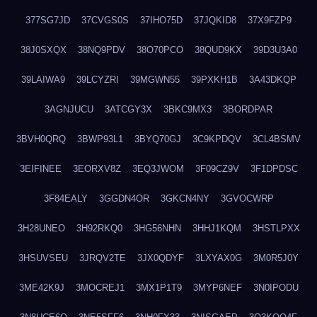
377SG7JD
37CVGS0S
37IHO75D
37JQKID8
37X9FZP9
38J0SXQX
38NQ9PDV
38O70PCO
38QUD9KX
39D3U3A0
39LAIWA9
39LCYZRI
39MGWN55
39PXKH1B
3A43DKQP
3AGNJUCU
3ATCGY3X
3BKC9MX3
3BORDPAR
3BVH0QRQ
3BWP93L1
3BYQ70GJ
3C9KPDQV
3CL4BSMV
3EIFINEE
3EORXV8Z
3EQ3JWOM
3F09CZ9V
3F1DPDSC
3F84EALY
3GGDN4OR
3GKCN4NY
3GVOCWRP
3H28UNEO
3H92RKQ0
3HG56NHN
3HHJ1KQM
3HSTLPXX
3HSUVSEU
3JRQV2TE
3JX0QDYF
3LXYAX0G
3M0R5J0Y
3ME42K9J
3MOCREJ1
3MX1P1T9
3MYP6NEF
3N0IPODU