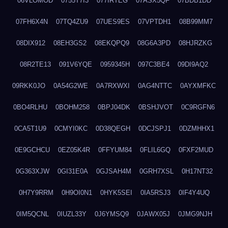
06VLOMOD
0755T7I3
077IRTEG
07ASX5QF
07BDB1DD
07FH6X4N
07TQ4ZU9
07UES9ES
07VPTDH1
08B99MM7
08DIX912
08EH3GS2
08EKQPQ9
08G6A3PD
08HJRZKG
08R2TE13
091V6YQE
0959345H
097C3BE4
09DI9AQ2
09RKK0JO
0A54G2WE
0A7RXWXI
0AG4NTTC
0AYXMFKC
0BO4RLHU
0BOHM258
0BPJ04DK
0BSHJVOT
0C9RGFN6
0CA5T1U9
0CMYI0KC
0D38QEGH
0DCJSPJ1
0DZMHHX1
0E9GCHCU
0EZ05K4R
0FFYUM84
0FLIL6GQ
0FXF2MUD
0G363XJW
0GI31E0A
0GJSAH4M
0GRH7XSL
0H17NT32
0H7Y9RRM
0H9OI0N1
0HYK5SEI
0IA5RSJ3
0IF4Y4UQ
0IM5QCNL
0IUZL33Y
0J6YMSQ9
0JAWX05J
0JMG9NJH