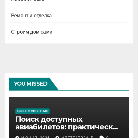
Ремонт и отделка
Строим дом сами
YOU MISSED
БИЗНЕС СОВЕТНИК
Поиск доступных
авиабилетов: практические
рекомендации
ИЮН 17, 2026
ARTTEATR24_R
0