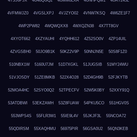
4TSJ6PJX
4U48QGQ2
4UMM8LXA
4UNHPQM1
4URT243L
4VFMWJZ0
4VGSLXPJ
4VJZYO02
4VNW7KSQ
4W6ZE1F7
4WP2PW82
4WQWQXX8
4WXQZN38
4X7TT8GV
4XYOT662
4XZYAUHI
4YQHH612
4Z52SO0V
4ZP14UIL
4ZVGSBH0
50JO9B1K
50KZ2V9P
50NNJN5E
50S8F1Z0
510NBX1W
5160U7JM
51D7XGKL
51JUGSIB
51MY24WU
51VJOSDY
51ZE8MKB
522X4O28
52D4GH9B
52FJKYTB
52MOA4HC
52SYO0Q2
52TPECFV
52W5K0BY
52XXY91Q
53ATDBWI
53EKZAMH
53Z8FUAW
54PKU5CO
551HGV0S
553WPS4S
55FLR3W1
55IE9L4V
55JKJF3L
55NCOA72
55QDIRSM
55XAQHMU
56975PIR
56GSA0U2
56QN3KEB