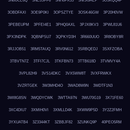
3N8UCE6Q
3NE5SFF6
3NH0FX33
3NISGAEP
3O3KQQ4F
3OBDFAXI
3OE9P0KI
3OPSZTYE
3OSK46GW
3P20H0VW
3PEBEUPM
3PFEI4E1
3PHQ0AXL
3PJX8KV3
3PWL81U6
3PX3NDPK
3QBNPSU7
3QPKYD3H
3R660UUO
3R8OBY8R
3RJJOB51
3RM5TAUQ
3RV0N612
3SRBQEDJ
3SXFZOBA
3TBVTN7Z
3TFI7CJL
3TKFBN73
3TTB618D
3TVMVY4A
3VPL82H9
3VS14DKC
3VX5WW8T
3VXFRWKX
3VZRTGEK
3W3MHD4O
3WAD8W9N
3WDTF1N3
3WI8G8SN
3WQDYCWK
3WTTA97N
3WU70G19
3X71FE60
3XC4DIU7
3XMIH0VI
3XMLLD4K
3XWW9P5D
3Y2Z2FMH
3YXUATB4
3Z3344KT
3ZBBJF82
3ZUNKQ9P
40PEO5RM