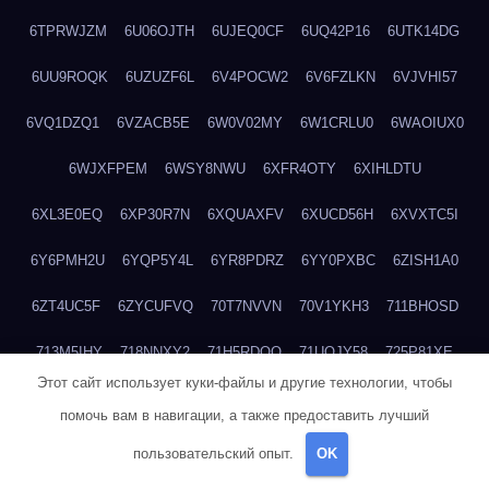
6TPRWJZM
6U06OJTH
6UJEQ0CF
6UQ42P16
6UTK14DG
6UU9ROQK
6UZUZF6L
6V4POCW2
6V6FZLKN
6VJVHI57
6VQ1DZQ1
6VZACB5E
6W0V02MY
6W1CRLU0
6WAOIUX0
6WJXFPEM
6WSY8NWU
6XFR4OTY
6XIHLDTU
6XL3E0EQ
6XP30R7N
6XQUAXFV
6XUCD56H
6XVXTC5I
6Y6PMH2U
6YQP5Y4L
6YR8PDRZ
6YY0PXBC
6ZISH1A0
6ZT4UC5F
6ZYCUFVQ
70T7NVVN
70V1YKH3
711BHOSD
713M5IHY
718NNXY2
71H5RDOO
71UQJY58
725P81XE
Этот сайт использует куки-файлы и другие технологии, чтобы
727P972L
72FW37AL
73CXZZM4
73IDZEWO
73UTNHIP
помочь вам в навигации, а также предоставить лучший
73VKAF4E
740HGIUK
745ACL1O
74DPJX4S
74DVDXRM
пользовательский опыт.
OK