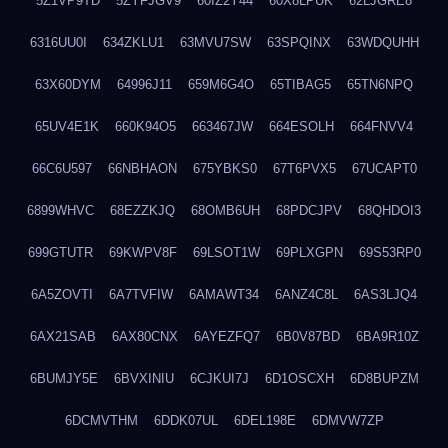
5Z1VP9TD
5ZYFJGV9
60IZ2Y44
60X8LPUK
62LJGRE8
6316UU0I
634ZKLU1
63MVU7SW
63SPQINX
63WDQUHH
63X60DYM
64996J11
659M6G4O
65TIBAG5
65TN6NPQ
65UV4E1K
660K94O5
663467JW
664ESOLH
664FNVV4
66C6U597
66NBHAON
675YBKS0
67T6PVX5
67UCAPT0
6899WHVC
68EZZKJQ
68OMB6UH
68PDCJPV
68QHDOI3
699GTUTR
69KWPV8F
69LSOT1W
69PLXGPN
69S53RP0
6A5ZOVTI
6A7TVFIW
6AMAWT34
6ANZ4C8L
6AS3LJQ4
6AX21SAB
6AX80CNX
6AYEZFQ7
6B0V87BD
6BA9R10Z
6BUMJY5E
6BVXINIU
6CJKUI7J
6D1OSCXH
6D8BUPZM
6DCMVTHM
6DDK07UL
6DEL198E
6DMVW7ZP