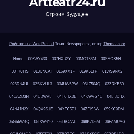
Artteatr24.ru
Строим будущее
Работает на WordPress
|
Тема: Newspaperex, автор
Themeansar
Home
006WY430
007HXU2Y
00MGT33M
00SAOS5H
00T70TIS
013UNCAI
0169XX1F
019K5LTP
01WS9NX2
023RN4UI
02SKVUL3
034UW6PW
03L7504Q
03ZRKE69
04CAZD3N
04EDWV8I
04H0HX0B
04KWVG4E
04LI8DHX
04N4JN2X
04QX9S1E
04YFC57J
04ZFIS6W
059KC9DM
05G55WBQ
05IXW4Y0
05T6CZAL
069K7D5M
06FAMUAG