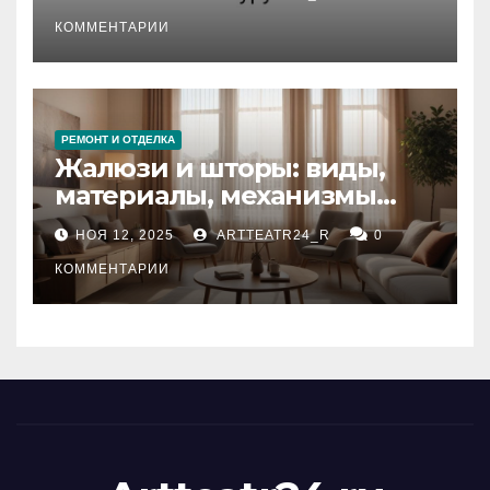
стихийных бедствий на
тезауруса
КОММЕНТАРИИ
РЕМОНТ И ОТДЕЛКА
Жалюзи и шторы: виды,
материалы, механизмы
управления и уход
НОЯ 12, 2025
ARTTEATR24_R
0
КОММЕНТАРИИ