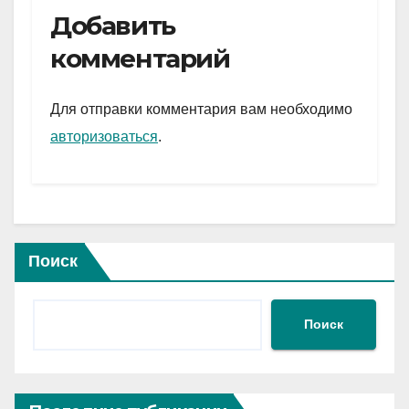
e
er
at
ail
р
Добавить
gr
s
а
комментарий
a
A
в
m
p
и
Для отправки комментария вам необходимо
p
ть
авторизоваться
.
Поиск
Поиск