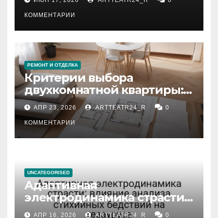
КОММЕНТАРИИ
РЕМОНТ И ОТДЕЛКА
Критерии выбора
двухкомнатной квартиры:
планировка, площадь,
АПР 23, 2026
ARTTEATR24_R
0
состояние и документация
КОММЕНТАРИИ
UNCATEGORISED
Адаптивная
электродинамика страсти:
влияние анализа
АПР 16, 2026
ARTTEATR24_R
0