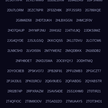
2CSOTXFR
2CVZ7WMG
2D26EBXW
2D942LRG
2DPSN680
2DU7LORM
2EZC76PR
2F53ZH8K
2FFJSSR3
2G789XQE
2G8M6D58
2HDT2UKH
2HLBXGGN
2HMC2F0V
2HO7QAUP
2HYWPJNU
2IIHI162
2J4TVL9Q
2JDKS9WZ
2JG4QYDE
2JSJLGSQ
2KKCIQS5
2KL1TDVU
2LCI7CW6
2LN9C5H3
2LVOI55N
2M7YMERZ
2MIQDBKK
2N165DB2
2NFH8OET
2NXDJSMA
2OC6YQYJ
2ODHTNIQ
2OYOC8EB
2P5KVO7J
2PB26F91
2PFU2MB3
2PGICZT7
2PJA33U1
2PK01RCU
2Q6V9UEG
2QFIABDG
2QYABSTR
2R02B74P
2RPXRAZM
2SAV54DE
2SS1XHM0
2T0TIR21
2T4QFIOC
2T8M8OOV
2TGAD2ZO
2TMUAAY5
2TOT3HO1