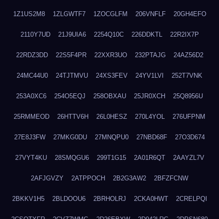
1Z1US2M8
1ZLGWTF7
1ZOCGLFM
206VNFLF
20GH4EFO
2110Y7UD
21J9UIA6
2254Q10C
226DDKTL
22R2IX7P
22RDZ3DD
22S5F4PR
22XXR3UO
232PTAJG
24AZ56D2
24MC44U0
24TJTMVU
24XS3FEV
24YV1LVI
252T7VNK
253A0XC6
254O5EQJ
258OBXAU
25JR0XCH
25Q8956U
25RMMEOD
26HTTV6H
26L0HESZ
270L4YOL
276UFPNM
27E8J3FW
27MKG0DU
27MNQPU0
27NBD68F
27O3D674
27VYT4KU
28SMQGU6
299T1G15
2A01R6QT
2AAYZL7V
2AFJGVZY
2ATPPOCH
2B2G3AW2
2BFZFCNW
2BKKV1H5
2BLDOOU6
2BRHOLRJ
2CKA0HWT
2CRELPQI