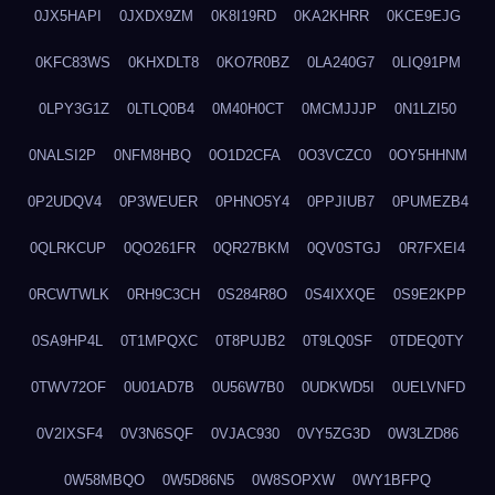
0JX5HAPI
0JXDX9ZM
0K8I19RD
0KA2KHRR
0KCE9EJG
0KFC83WS
0KHXDLT8
0KO7R0BZ
0LA240G7
0LIQ91PM
0LPY3G1Z
0LTLQ0B4
0M40H0CT
0MCMJJJP
0N1LZI50
0NALSI2P
0NFM8HBQ
0O1D2CFA
0O3VCZC0
0OY5HHNM
0P2UDQV4
0P3WEUER
0PHNO5Y4
0PPJIUB7
0PUMEZB4
0QLRKCUP
0QO261FR
0QR27BKM
0QV0STGJ
0R7FXEI4
0RCWTWLK
0RH9C3CH
0S284R8O
0S4IXXQE
0S9E2KPP
0SA9HP4L
0T1MPQXC
0T8PUJB2
0T9LQ0SF
0TDEQ0TY
0TWV72OF
0U01AD7B
0U56W7B0
0UDKWD5I
0UELVNFD
0V2IXSF4
0V3N6SQF
0VJAC930
0VY5ZG3D
0W3LZD86
0W58MBQO
0W5D86N5
0W8SOPXW
0WY1BFPQ