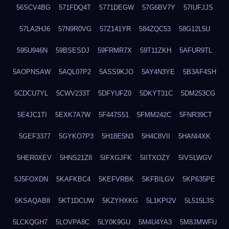
56SCV4BG
571FDQ4T
5771DEGW
57G6BV7Y
57IUFJJS
57LA2HJ6
57N9R0VG
57Z141YR
584ZQC53
58G12L5U
595U946N
59BSESDJ
59FRMR7X
59T11ZKH
5AFUR9TL
5AOPNSAW
5AQL07P2
5ASS9KJO
5AY4N3YE
5B3AF4SH
5CDCU7YL
5CWV233T
5DFYUFZ0
5DKYT31C
5DM253CG
5E4JC1TI
5EXK7A7W
5F447S51
5FMM242C
5FNR39CT
5GEF3377
5GYKO7P3
5H18E5N3
5H4C8VII
5HANI4XK
5HER0XEV
5HNS21Z8
5IFXGJFK
5IITXOZY
5IVSLWGV
5J5FOXDN
5KAFKBC4
5KEFVRBK
5KFBILGV
5KP635PE
5KSAQAB8
5KT1DCUW
5KZYHXKG
5L1KPI2V
5L515L3S
5LCKQGH7
5LOVPA8C
5LY0K9GU
5M4U4YA3
5M8JMWFU