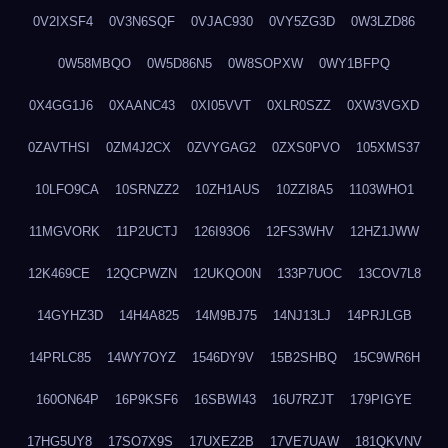
0V2IXSF4
0V3N6SQF
0VJAC930
0VY5ZG3D
0W3LZD86
0W58MBQO
0W5D86N5
0W8SOPXW
0WY1BFPQ
0X4GG1J6
0XAANC43
0XI05VVT
0XLR0SZZ
0XW3VGXD
0ZAVTHSI
0ZM4J2CX
0ZVYGAG2
0ZXS0PVO
105XMS37
10LFO9CA
10SRNZZ2
10ZH1AUS
10ZZI8A5
1103WHO1
11MGVORK
11P2UCTJ
126I93O6
12FS3WHV
12HZ1JWW
12K469CE
12QCPWZN
12UKQO0N
133P7UOC
13COV7L8
14GYHZ3D
14H4A825
14M9BJ75
14NJ13LJ
14PRJLGB
14PRLC85
14WY7OYZ
1546DY9V
15B2SHBQ
15C9WR6H
160ON64P
16P9KSF6
16SBWI43
16U7RZJT
179PIGYE
17HG5UY8
17SO7X9S
17UXEZ2B
17VE7UAW
181QKVNV