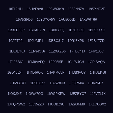
18FL2H11
18UVF9V8
19CWX8Y9
19S0NNZV
19SYNG2F
19V5GFDB
19YDYQRW
1AU5Q96D
1AXWRT6R
1B3DEC8P
1BHACZIN
1BI91YFQ
1BNJXLZ0
1BR5X4KO
1CFFT9FI
1D9U2JR1
1DBSQ817
1DRJ3XP8
1E2BYTZD
1E8JEY8J
1EN94O56
1EZXAZS6
1FH0C41J
1FIP186C
1FJ0BB6J
1FM8AVFQ
1FP03I5E
1GL2VJGH
1GRISVQA
1GWILLXI
1H4L4ROK
1HAKMC6P
1HDB3VUY
1HHJEK58
1HR93CXT
1I70CGZX
1IASZ8H3
1IF86W04
1IHA2RU7
1IOKJ9IZ
1IOWA7OG
1IWGPKRW
1JEZBYO7
1JFVZL7X
1JKQPSW2
1JL35ZZ0
1JUOBZ9U
1JZ9UNM8
1K1OOBX2