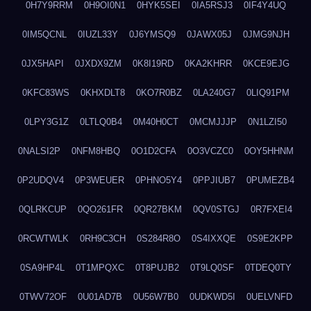
0H7Y9RRM
0H9OI0N1
0HYK5SEI
0IA5RSJ3
0IF4Y4UQ
0IM5QCNL
0IUZL33Y
0J6YMSQ9
0JAWX05J
0JMG9NJH
0JX5HAPI
0JXDX9ZM
0K8I19RD
0KA2KHRR
0KCE9EJG
0KFC83WS
0KHXDLT8
0KO7R0BZ
0LA240G7
0LIQ91PM
0LPY3G1Z
0LTLQ0B4
0M40H0CT
0MCMJJJP
0N1LZI50
0NALSI2P
0NFM8HBQ
0O1D2CFA
0O3VCZC0
0OY5HHNM
0P2UDQV4
0P3WEUER
0PHNO5Y4
0PPJIUB7
0PUMEZB4
0QLRKCUP
0QO261FR
0QR27BKM
0QV0STGJ
0R7FXEI4
0RCWTWLK
0RH9C3CH
0S284R8O
0S4IXXQE
0S9E2KPP
0SA9HP4L
0T1MPQXC
0T8PUJB2
0T9LQ0SF
0TDEQ0TY
0TWV72OF
0U01AD7B
0U56W7B0
0UDKWD5I
0UELVNFD