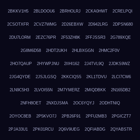
2BKKV1H5
2BLDOOU6
2BRHOLRJ
2CKA0HWT
2CRELPQI
2CSOTXFR
2CVZ7WMG
2D26EBXW
2D942LRG
2DPSN680
2DU7LORM
2EZC76PR
2F53ZH8K
2FFJSSR3
2G789XQE
2G8M6D58
2HDT2UKH
2HLBXGGN
2HMC2F0V
2HO7QAUP
2HYWPJNU
2IIHI162
2J4TVL9Q
2JDKS9WZ
2JG4QYDE
2JSJLGSQ
2KKCIQS5
2KL1TDVU
2LCI7CW6
2LN9C5H3
2LVOI55N
2M7YMERZ
2MIQDBKK
2N165DB2
2NFH8OET
2NXDJSMA
2OC6YQYJ
2ODHTNIQ
2OYOC8EB
2P5KVO7J
2PB26F91
2PFU2MB3
2PGICZT7
2PJA33U1
2PK01RCU
2Q6V9UEG
2QFIABDG
2QYABSTR