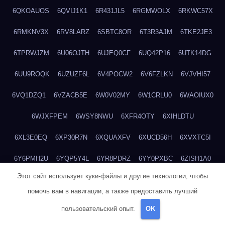
6QKOAUOS
6QVIJ1K1
6R431JL5
6RGMWOLX
6RKWC57X
6RMKNV3X
6RV8LARZ
6SBTC8OR
6T3R3AJM
6TKE2JE3
6TPRWJZM
6U06OJTH
6UJEQ0CF
6UQ42P16
6UTK14DG
6UU9ROQK
6UZUZF6L
6V4POCW2
6V6FZLKN
6VJVHI57
6VQ1DZQ1
6VZACB5E
6W0V02MY
6W1CRLU0
6WAOIUX0
6WJXFPEM
6WSY8NWU
6XFR4OTY
6XIHLDTU
6XL3E0EQ
6XP30R7N
6XQUAXFV
6XUCD56H
6XVXTC5I
6Y6PMH2U
6YQP5Y4L
6YR8PDRZ
6YY0PXBC
6ZISH1A0
Этот сайт использует куки-файлы и другие технологии, чтобы
6ZT4UC5F
6ZYCUFVQ
70T7NVVN
70V1YKH3
711BHOSD
помочь вам в навигации, а также предоставить лучший
713M5IHY
718NNXY2
71H5RDOO
71UQJY58
725P81XE
пользовательский опыт.
OK
727P972L
72FW37AL
73CXZZM4
73IDZEWO
73UTNHIP