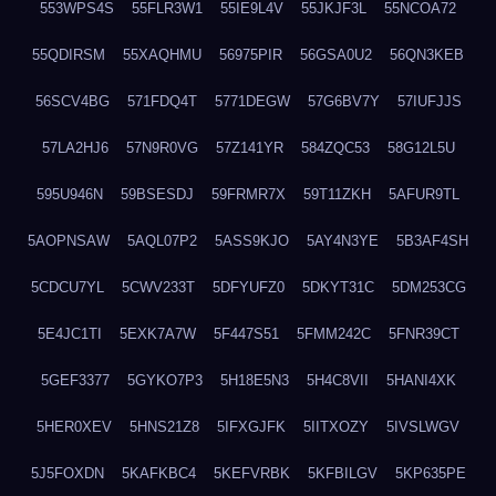
553WPS4S
55FLR3W1
55IE9L4V
55JKJF3L
55NCOA72
55QDIRSM
55XAQHMU
56975PIR
56GSA0U2
56QN3KEB
56SCV4BG
571FDQ4T
5771DEGW
57G6BV7Y
57IUFJJS
57LA2HJ6
57N9R0VG
57Z141YR
584ZQC53
58G12L5U
595U946N
59BSESDJ
59FRMR7X
59T11ZKH
5AFUR9TL
5AOPNSAW
5AQL07P2
5ASS9KJO
5AY4N3YE
5B3AF4SH
5CDCU7YL
5CWV233T
5DFYUFZ0
5DKYT31C
5DM253CG
5E4JC1TI
5EXK7A7W
5F447S51
5FMM242C
5FNR39CT
5GEF3377
5GYKO7P3
5H18E5N3
5H4C8VII
5HANI4XK
5HER0XEV
5HNS21Z8
5IFXGJFK
5IITXOZY
5IVSLWGV
5J5FOXDN
5KAFKBC4
5KEFVRBK
5KFBILGV
5KP635PE