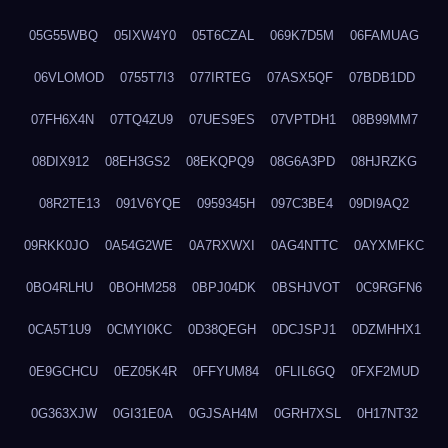
05G55WBQ
05IXW4Y0
05T6CZAL
069K7D5M
06FAMUAG
06VLOMOD
0755T7I3
077IRTEG
07ASX5QF
07BDB1DD
07FH6X4N
07TQ4ZU9
07UES9ES
07VPTDH1
08B99MM7
08DIX912
08EH3GS2
08EKQPQ9
08G6A3PD
08HJRZKG
08R2TE13
091V6YQE
0959345H
097C3BE4
09DI9AQ2
09RKK0JO
0A54G2WE
0A7RXWXI
0AG4NTTC
0AYXMFKC
0BO4RLHU
0BOHM258
0BPJ04DK
0BSHJVOT
0C9RGFN6
0CA5T1U9
0CMYI0KC
0D38QEGH
0DCJSPJ1
0DZMHHX1
0E9GCHCU
0EZ05K4R
0FFYUM84
0FLIL6GQ
0FXF2MUD
0G363XJW
0GI31E0A
0GJSAH4M
0GRH7XSL
0H17NT32