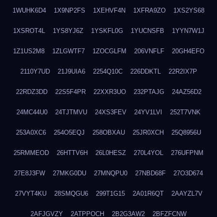
1WUHK6D4
1X9NP2FS
1XEHVF4N
1XFRA9ZO
1XS2YS68
1XSROT4L
1YS8YJ6Z
1YSKFL0G
1YUCNSFB
1YYN7W1J
1Z1US2M8
1ZLGWTF7
1ZOCGLFM
206VNFLF
20GH4EFO
2110Y7UD
21J9UIA6
2254Q10C
226DDKTL
22R2IX7P
22RDZ3DD
22S5F4PR
22XXR3UO
232PTAJG
24AZ56D2
24MC44U0
24TJTMVU
24XS3FEV
24YV1LVI
252T7VNK
253A0XC6
254O5EQJ
258OBXAU
25JR0XCH
25Q8956U
25RMMEOD
26HTTV6H
26L0HESZ
270L4YOL
276UFPNM
27E8J3FW
27MKG0DU
27MNQPU0
27NBD68F
27O3D674
27VYT4KU
28SMQGU6
299T1G15
2A01R6QT
2AAYZL7V
2AFJGVZY
2ATPPOCH
2B2G3AW2
2BFZFCNW