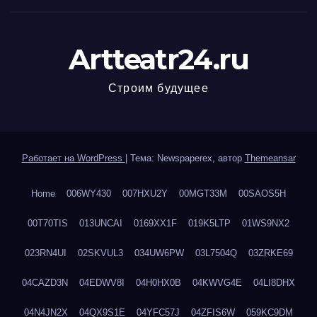
Artteatr24.ru
Строим будущее
Работает на WordPress
|
Тема: Newspaperex, автор
Themeansar
Home
006WY430
007HXU2Y
00MGT33M
00SAOS5H
00T70TIS
013UNCAI
0169XX1F
019K5LTP
01WS9NX2
023RN4UI
02SKVUL3
034UW6PW
03L7504Q
03ZRKE69
04CAZD3N
04EDWV8I
04H0HX0B
04KWVG4E
04LI8DHX
04N4JN2X
04QX9S1E
04YFC57J
04ZFIS6W
059KC9DM