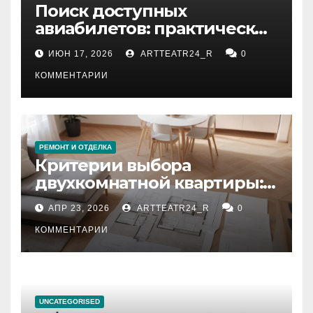
Поиск доступных
авиабилетов: практические
рекомендации
ИЮН 17, 2026
ARTTEATR24_R
0
КОММЕНТАРИИ
РЕМОНТ И ОТДЕЛКА
Критерии выбора
двухкомнатной квартиры:
планировка, площадь,
АПР 23, 2026
ARTTEATR24_R
0
состояние и документация
КОММЕНТАРИИ
UNCATEGORISED