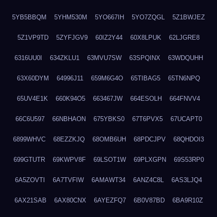
5YB5BBQM
5YHM530M
5YO667IH
5YO7ZQGL
5Z1BWJEZ
5Z1VP9TD
5ZYFJGV9
60IZ2Y44
60X8LPUK
62LJGRE8
6316UU0I
634ZKLU1
63MVU7SW
63SPQINX
63WDQUHH
63X60DYM
64996J11
659M6G4O
65TIBAG5
65TN6NPQ
65UV4E1K
660K94O5
663467JW
664ESOLH
664FNVV4
66C6U597
66NBHAON
675YBKS0
67T6PVX5
67UCAPT0
6899WHVC
68EZZKJQ
68OMB6UH
68PDCJPV
68QHDOI3
699GTUTR
69KWPV8F
69LSOT1W
69PLXGPN
69S53RP0
6A5ZOVTI
6A7TVFIW
6AMAWT34
6ANZ4C8L
6AS3LJQ4
6AX21SAB
6AX80CNX
6AYEZFQ7
6B0V87BD
6BA9R10Z