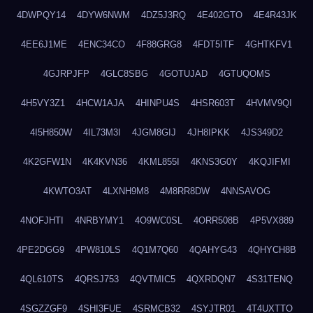
4DWPQY14
4DYW6NWM
4DZ5J3RQ
4E402GTO
4E4R43JK
4EE6J1ME
4ENC34CO
4F88GRG8
4FDT5ITF
4GHTKFV1
4GJRPJFP
4GLC8SBG
4GOTUJAD
4GTUQOMS
4H5VY3Z1
4HCW1AJA
4HINPU4S
4HSR603T
4HVMV9QI
4I5H850W
4IL73M3I
4JGM8GIJ
4JH8IPKK
4JS349D2
4K2GFW1N
4K4KVN36
4KML855I
4KNS3G0Y
4KQJIFMI
4KWTO3AT
4LXNH9M8
4M8RR8DW
4NNSAVOG
4NOFJHTI
4NRBYMY1
4O9WC0SL
4ORR508B
4P5VX889
4PE2DGG9
4PW810LS
4Q1M7Q60
4QAHYG43
4QHYCH8B
4QL610TS
4QRSJ753
4QVTMIC5
4QXRDQN7
4S31TENQ
4SGZZGF9
4SHI3FUE
4SRMCB32
4SYJTR01
4T4UXTTO