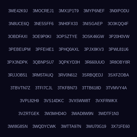
3ME42K9J
3MOCREJ1
3MX1P1T9
3MYP6NEF
3N0IPODU
3N8UCE6Q
3NE5SFF6
3NH0FX33
3NISGAEP
3O3KQQ4F
3OBDFAXI
3OE9P0KI
3OPSZTYE
3OSK46GW
3P20H0VW
3PEBEUPM
3PFEI4E1
3PHQ0AXL
3PJX8KV3
3PWL81U6
3PX3NDPK
3QBNPSU7
3QPKYD3H
3R660UUO
3R8OBY8R
3RJJOB51
3RM5TAUQ
3RV0N612
3SRBQEDJ
3SXFZOBA
3TBVTN7Z
3TFI7CJL
3TKFBN73
3TTB618D
3TVMVY4A
3VPL82H9
3VS14DKC
3VX5WW8T
3VXFRWKX
3VZRTGEK
3W3MHD4O
3WAD8W9N
3WDTF1N3
3WI8G8SN
3WQDYCWK
3WTTA97N
3WU70G19
3X71FE60