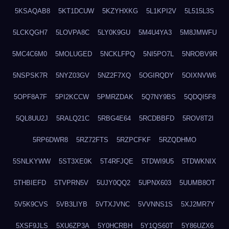
5KSAQAB8
5KT1DCUW
5KZYHXKG
5L1KPI2V
5L515L3S
5LCKQGH7
5LOVPA8C
5LY0K9GU
5M4U4YA3
5M8JMWFU
5MC4C6M0
5MOLUGED
5NCKLFPQ
5NI5PO7L
5NROBV9R
5NSPSK7R
5NYZ03GV
5NZ2F7XQ
5OGIRQDY
5OIXNVW6
5OPF8A7F
5PI2KCCW
5PMRZDAK
5Q7NY9BS
5QDQI5F8
5QL8UU2J
5RALQ21C
5RBG4E64
5RCDBBFD
5ROV8T2I
5RP6DWR8
5RZ72FTS
5RZPCFKF
5RZQDHMO
5SNLKYWW
5ST3XE0K
5T4RFJQE
5TDWI9U5
5TDWKNIX
5THBIEFD
5TVPRN5V
5UJY0QQ2
5UPNX603
5UUMB8OT
5V5K9CVS
5VB3LIYB
5VTXJVNC
5VVNNS1S
5XJ2MR7Y
5XSF9JLS
5XU6ZP3A
5Y0HCRBH
5Y1QS60T
5Y86UZX6