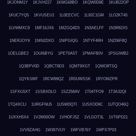
1KJONM1Y
1KJVH227
1KMG68BO
1KQW0D9E
1KUB22OP
1KUC7YQ5
1KVUSEU1
1L0EECVC
1L92C1GM
1LO2KT45
1LVWMXC9
1MF16JX6
1MZGQ4D3
1N3AELFF
1N3R82X5
1NERJOY9
1NIN2DXO
1NIPGIQG
1NTYF4RH
1NZ06F8Q
1OELGBE2
1OUI6BYG
1PET0A5T
1PMAFB0V
1PSGIWB2
1Q3BPV0D
1QBCT8D3
1QMT9XGT
1QWO8TSQ
1QYKS8IF
1RCW99QZ
1RDUWSSK
1RYOMZPR
1SFXG5XT
1SSBXDLO
1SZ258AV
1T04TFO9
1T3A32QI
1TQ4XCLI
1URGFNU5
1USMDQTI
1USXOD9C
1UTQO46Q
1UXXH5X4
1V2M00OW
1VHOFJ5Z
1VLGOT3L
1VT6PD21
1VV8ZAHG
1W387VUY
1WFVB76Y
1WPX7P03