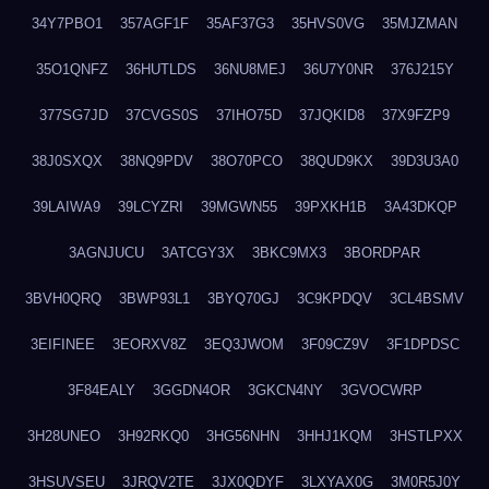
34Y7PBO1
357AGF1F
35AF37G3
35HVS0VG
35MJZMAN
35O1QNFZ
36HUTLDS
36NU8MEJ
36U7Y0NR
376J215Y
377SG7JD
37CVGS0S
37IHO75D
37JQKID8
37X9FZP9
38J0SXQX
38NQ9PDV
38O70PCO
38QUD9KX
39D3U3A0
39LAIWA9
39LCYZRI
39MGWN55
39PXKH1B
3A43DKQP
3AGNJUCU
3ATCGY3X
3BKC9MX3
3BORDPAR
3BVH0QRQ
3BWP93L1
3BYQ70GJ
3C9KPDQV
3CL4BSMV
3EIFINEE
3EORXV8Z
3EQ3JWOM
3F09CZ9V
3F1DPDSC
3F84EALY
3GGDN4OR
3GKCN4NY
3GVOCWRP
3H28UNEO
3H92RKQ0
3HG56NHN
3HHJ1KQM
3HSTLPXX
3HSUVSEU
3JRQV2TE
3JX0QDYF
3LXYAX0G
3M0R5J0Y