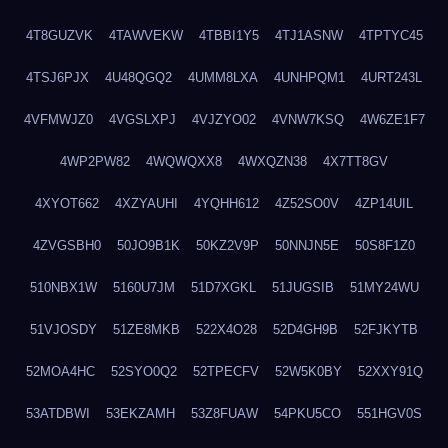
4T8GUZVK
4TAWVEKW
4TBBI1Y5
4TJ1ASNW
4TPTYC45
4TSJ6PJX
4U48QGQ2
4UMM8LXA
4UNHPQM1
4URT243L
4VFMWJZ0
4VGSLXPJ
4VJZYO02
4VNW7KSQ
4W6ZE1F7
4WP2PW82
4WQWQXX8
4WXQZN38
4X7TT8GV
4XYOT662
4XZYAUHI
4YQHH612
4Z52SO0V
4ZP14UIL
4ZVGSBH0
50JO9B1K
50KZ2V9P
50NNJN5E
50S8F1Z0
510NBX1W
5160U7JM
51D7XGKL
51JUGSIB
51MY24WU
51VJOSDY
51ZE8MKB
522X4O28
52D4GH9B
52FJKYTB
52MOA4HC
52SYO0Q2
52TPECFV
52W5K0BY
52XXY91Q
53ATDBWI
53EKZAMH
53Z8FUAW
54PKU5CO
551HGV0S