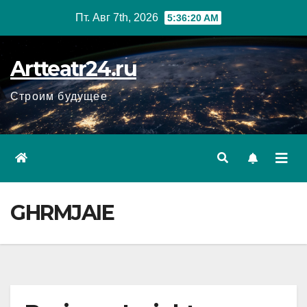
Перейти
Пт. Авг 7th, 2026
5:36:21 AM
к
содержанию
Artteatr24.ru
Строим будущее
GHRMJAIE