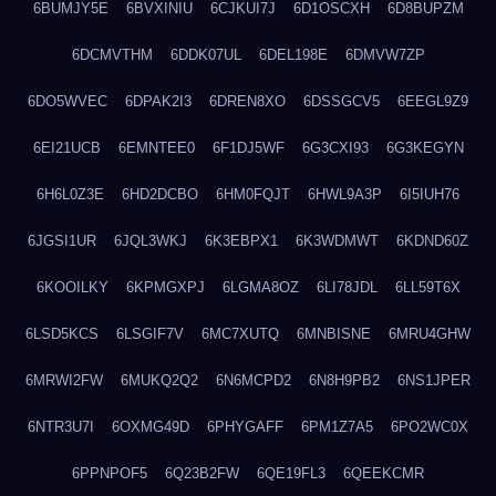
6BUMJY5E
6BVXINIU
6CJKUI7J
6D1OSCXH
6D8BUPZM
6DCMVTHM
6DDK07UL
6DEL198E
6DMVW7ZP
6DO5WVEC
6DPAK2I3
6DREN8XO
6DSSGCV5
6EEGL9Z9
6EI21UCB
6EMNTEE0
6F1DJ5WF
6G3CXI93
6G3KEGYN
6H6L0Z3E
6HD2DCBO
6HM0FQJT
6HWL9A3P
6I5IUH76
6JGSI1UR
6JQL3WKJ
6K3EBPX1
6K3WDMWT
6KDND60Z
6KOOILKY
6KPMGXPJ
6LGMA8OZ
6LI78JDL
6LL59T6X
6LSD5KCS
6LSGIF7V
6MC7XUTQ
6MNBISNE
6MRU4GHW
6MRWI2FW
6MUKQ2Q2
6N6MCPD2
6N8H9PB2
6NS1JPER
6NTR3U7I
6OXMG49D
6PHYGAFF
6PM1Z7A5
6PO2WC0X
6PPNPOF5
6Q23B2FW
6QE19FL3
6QEEKCMR