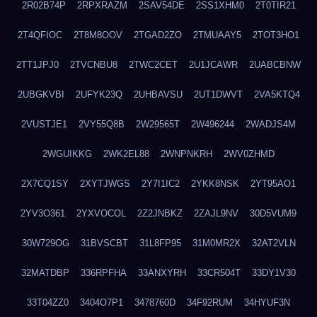
2R02B74P
2RPXRAZM
2SAV54DE
2SS1XHM0
2T0TIR21
2T4QFIOC
2T8M8OOV
2TGAD2ZO
2TMUAAY5
2TOT3HO1
2TT1JPJ0
2TVCNBU8
2TWC2CET
2U1JCAWR
2UABCBNW
2UBGKVBI
2UFYK23Q
2UHBAVSU
2UT1DWVT
2VA5KTQ4
2VUSTJE1
2VY55Q8B
2W29565T
2W496244
2WADJS4M
2WGUIKKG
2WK2EL88
2WNPNKRH
2WV0ZHMD
2X7CQ1SY
2XYTJWGS
2Y7I1IC2
2YKK8NSK
2YT95AO1
2YV3O361
2YXVOCOL
2Z2JNBKZ
2ZAJL9NV
30D5VUM9
30W729OG
31BVSCBT
31L8FP95
31M0MR2X
32AT2VLN
32MATDBP
336RPFHA
33ANXYRH
33CR504T
33DY1V30
33T04ZZ0
3404O7P1
3478760D
34F92RUM
34HYUF3N