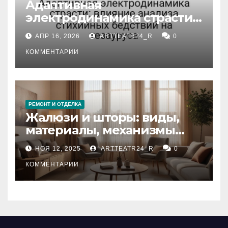
Адаптивная
электродинамика страсти:
влияние анализа
АПР 16, 2026
ARTTEATR24_R
0
стихийных бедствий на
тезауруса
КОММЕНТАРИИ
РЕМОНТ И ОТДЕЛКА
Жалюзи и шторы: виды,
материалы, механизмы
управления и уход
НОЯ 12, 2025
ARTTEATR24_R
0
КОММЕНТАРИИ