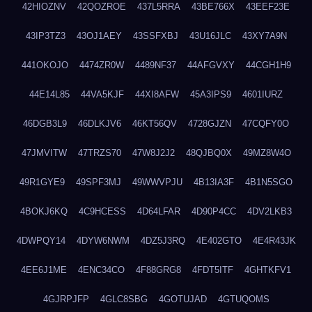
42HIOZNV
42QOZROE
437L5RRA
43BE766X
43EEF23E
43IP3TZ3
43OJ1AEY
43SSFXBJ
43U16JLC
43XY7A9N
441OKOJO
4474ZR0W
4489NF37
44AFGVXY
44CGH1H9
44E14L85
44VA5KJF
44XI8AFW
45A3IPS9
4601IURZ
46DGB3L9
46DLKJV6
46KT56QV
4728GJZN
47CQFY0O
47JMVITW
47TRZS70
47W8J2J2
48QJBQ0X
49MZ8W4O
49R1GYE9
49SPF3MJ
49WWVPJU
4B13IA3F
4B1N5SGO
4BOKJ6KQ
4C9HCESS
4D64LFAR
4D90P4CC
4DV2LKB3
4DWPQY14
4DYW6NWM
4DZ5J3RQ
4E402GTO
4E4R43JK
4EE6J1ME
4ENC34CO
4F88GRG8
4FDT5ITF
4GHTKFV1
4GJRPJFP
4GLC8SBG
4GOTUJAD
4GTUQOMS