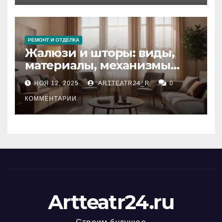
РЕМОНТ И ОТДЕЛКА
Жалюзи и шторы: виды,
материалы, механизмы
управления и уход
НОЯ 12, 2025
ARTTEATR24_R
0
КОММЕНТАРИИ
Artteatr24.ru