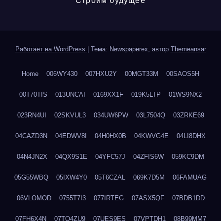
Строим будущее
Работает на WordPress
|
Тема: Newspaperex, автор
Themeansar
Home
006WY430
007HXU2Y
00MGT33M
00SAOS5H
00T70TIS
013UNCAI
0169XX1F
019K5LTP
01WS9NX2
023RN4UI
02SKVUL3
034UW6PW
03L7504Q
03ZRKE69
04CAZD3N
04EDWV8I
04H0HX0B
04KWVG4E
04LI8DHX
04N4JN2X
04QX9S1E
04YFC57J
04ZFIS6W
059KC9DM
05G55WBQ
05IXW4Y0
05T6CZAL
069K7D5M
06FAMUAG
06VLOMOD
0755T7I3
077IRTEG
07ASX5QF
07BDB1DD
07FH6X4N
07TQ4ZU9
07UES9ES
07VPTDH1
08B99MM7