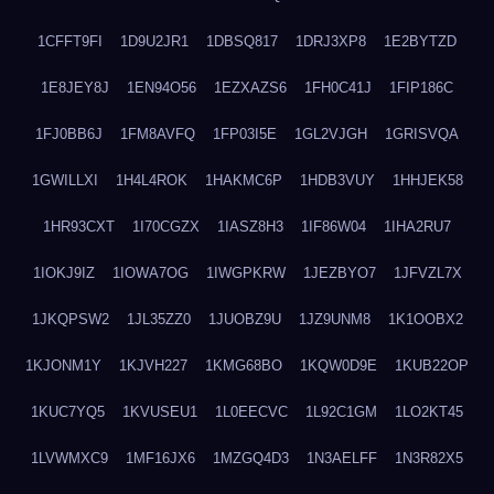
1CFFT9FI
1D9U2JR1
1DBSQ817
1DRJ3XP8
1E2BYTZD
1E8JEY8J
1EN94O56
1EZXAZS6
1FH0C41J
1FIP186C
1FJ0BB6J
1FM8AVFQ
1FP03I5E
1GL2VJGH
1GRISVQA
1GWILLXI
1H4L4ROK
1HAKMC6P
1HDB3VUY
1HHJEK58
1HR93CXT
1I70CGZX
1IASZ8H3
1IF86W04
1IHA2RU7
1IOKJ9IZ
1IOWA7OG
1IWGPKRW
1JEZBYO7
1JFVZL7X
1JKQPSW2
1JL35ZZ0
1JUOBZ9U
1JZ9UNM8
1K1OOBX2
1KJONM1Y
1KJVH227
1KMG68BO
1KQW0D9E
1KUB22OP
1KUC7YQ5
1KVUSEU1
1L0EECVC
1L92C1GM
1LO2KT45
1LVWMXC9
1MF16JX6
1MZGQ4D3
1N3AELFF
1N3R82X5