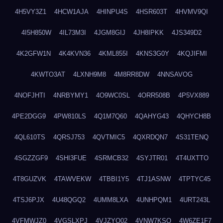
4H5VY3Z1
4HCW1AJA
4HINPU4S
4HSR603T
4HVMV9QI
4I5H850W
4IL73M3I
4JGM8GIJ
4JH8IPKK
4JS349D2
4K2GFW1N
4K4KVN36
4KML855I
4KNS3G0Y
4KQJIFMI
4KWTO3AT
4LXNH9M8
4M8RR8DW
4NNSAVOG
4NOFJHTI
4NRBYMY1
4O9WC0SL
4ORR508B
4P5VX889
4PE2DGG9
4PW810LS
4Q1M7Q60
4QAHYG43
4QHYCH8B
4QL610TS
4QRSJ753
4QVTMIC5
4QXRDQN7
4S31TENQ
4SGZZGF9
4SHI3FUE
4SRMCB32
4SYJTR01
4T4UXTTO
4T8GUZVK
4TAWVEKW
4TBBI1Y5
4TJ1ASNW
4TPTYC45
4TSJ6PJX
4U48QGQ2
4UMM8LXA
4UNHPQM1
4URT243L
4VFMWJZ0
4VGSLXPJ
4VJZYO02
4VNW7KSQ
4W6ZE1F7