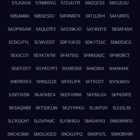
57LA2HJ6
57N9R0VG
57Z141YR
584ZQC53
58G12L5U
595U946N
59BSESDJ
59FRMR7X
59T11ZKH
5AFUR9TL
5AOPNSAW
5AQL07P2
5ASS9KJO
5AY4N3YE
5B3AF4SH
5CDCU7YL
5CWV233T
5DFYUFZ0
5DKYT31C
5DM253CG
5E4JC1TI
5EXK7A7W
5F447S51
5FMM242C
5FNR39CT
5GEF3377
5GYKO7P3
5H18E5N3
5H4C8VII
5HANI4XK
5HER0XEV
5HNS21Z8
5IFXGJFK
5IITXOZY
5IVSLWGV
5J5FOXDN
5KAFKBC4
5KEFVRBK
5KFBILGV
5KP635PE
5KSAQAB8
5KT1DCUW
5KZYHXKG
5L1KPI2V
5L515L3S
5LCKQGH7
5LOVPA8C
5LY0K9GU
5M4U4YA3
5M8JMWFU
5MC4C6M0
5MOLUGED
5NCKLFPQ
5NI5PO7L
5NROBV9R