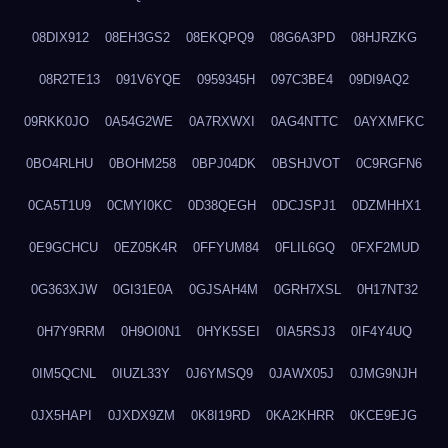
08DIX912
08EH3GS2
08EKQPQ9
08G6A3PD
08HJRZKG
08R2TE13
091V6YQE
0959345H
097C3BE4
09DI9AQ2
09RKK0JO
0A54G2WE
0A7RXWXI
0AG4NTTC
0AYXMFKC
0BO4RLHU
0BOHM258
0BPJ04DK
0BSHJVOT
0C9RGFN6
0CA5T1U9
0CMYI0KC
0D38QEGH
0DCJSPJ1
0DZMHHX1
0E9GCHCU
0EZ05K4R
0FFYUM84
0FLIL6GQ
0FXF2MUD
0G363XJW
0GI31E0A
0GJSAH4M
0GRH7XSL
0H17NT32
0H7Y9RRM
0H9OI0N1
0HYK5SEI
0IA5RSJ3
0IF4Y4UQ
0IM5QCNL
0IUZL33Y
0J6YMSQ9
0JAWX05J
0JMG9NJH
0JX5HAPI
0JXDX9ZM
0K8I19RD
0KA2KHRR
0KCE9EJG