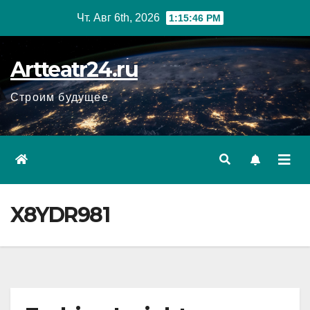
Перейти
Чт. Авг 6th, 2026
1:15:47 PM
к
содержанию
Artteatr24.ru
Строим будущее
X8YDR981