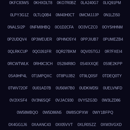
0KFC83WS
0KHXDLT8
0KO7R0BZ
0LA240G7
0LIQ91PM
0LPY3G1Z
0LTLQ0B4
0M40H0CT
0MCMJJJP
0N1LZI50
0NALSI2P
0NFM8HBQ
0O1D2CFA
0O3VCZC0
0OY5HHNM
0P2UDQV4
0P3WEUER
0PHNO5Y4
0PPJIUB7
0PUMEZB4
0QLRKCUP
0QO261FR
0QR27BKM
0QV0STGJ
0R7FXEI4
0RCWTWLK
0RH9C3CH
0S284R8O
0S4IXXQE
0S9E2KPP
0SA9HP4L
0T1MPQXC
0T8PUJB2
0T9LQ0SF
0TDEQ0TY
0TWV72OF
0U01AD7B
0U56W7B0
0UDKWD5I
0UELVNFD
0V2IXSF4
0V3N6SQF
0VJAC930
0VY5ZG3D
0W3LZD86
0W58MBQO
0W5D86N5
0W8SOPXW
0WY1BFPQ
0X4GG1J6
0XAANC43
0XI05VVT
0XLR0SZZ
0XW3VGXD