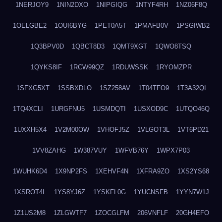
1NERJOY9
1NIN2DXO
1NIPGIQG
1NTYF4RH
1NZ06F8Q
1OELGBE2
1OUI6BYG
1PET0A5T
1PMAFB0V
1PSGIWB2
1Q3BPV0D
1QBCT8D3
1QMT9XGT
1QWO8TSQ
1QYKS8IF
1RCW99QZ
1RDUWSSK
1RYOMZPR
1SFXG5XT
1SSBXDLO
1SZ258AV
1T04TFO9
1T3A32QI
1TQ4XCLI
1URGFNU5
1USMDQTI
1USXOD9C
1UTQO46Q
1UXXH5X4
1V2M00OW
1VHOFJ5Z
1VLGOT3L
1VT6PD21
1VV8ZAHG
1W387VUY
1WFVB76Y
1WPX7P03
1WUHK6D4
1X9NP2FS
1XEHVF4N
1XFRA9ZO
1XS2YS68
1XSROT4L
1YS8YJ6Z
1YSKFL0G
1YUCNSFB
1YYN7W1J
1Z1US2M8
1ZLGWTF7
1ZOCGLFM
206VNFLF
20GH4EFO