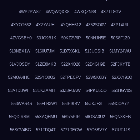
4WP2PW82
4WQWQXX8
4WXQZN38
4X7TT8GV
4XYOT662
4XZYAUHI
4YQHH612
4Z52SO0V
4ZP14UIL
4ZVGSBH0
50JO9B1K
50KZ2V9P
50NNJN5E
50S8F1Z0
510NBX1W
5160U7JM
51D7XGKL
51JUGSIB
51MY24WU
51VJOSDY
51ZE8MKB
522X4O28
52D4GH9B
52FJKYTB
52MOA4HC
52SYO0Q2
52TPECFV
52W5K0BY
52XXY91Q
53ATDBWI
53EKZAMH
53Z8FUAW
54PKU5CO
551HGV0S
553WPS4S
55FLR3W1
55IE9L4V
55JKJF3L
55NCOA72
55QDIRSM
55XAQHMU
56975PIR
56GSA0U2
56QN3KEB
56SCV4BG
571FDQ4T
5771DEGW
57G6BV7Y
57IUFJJS