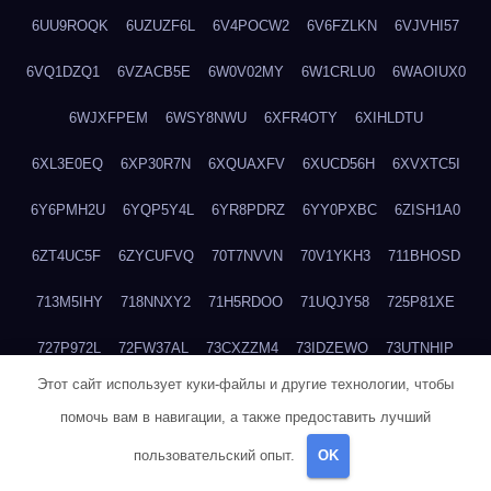
6UU9ROQK
6UZUZF6L
6V4POCW2
6V6FZLKN
6VJVHI57
6VQ1DZQ1
6VZACB5E
6W0V02MY
6W1CRLU0
6WAOIUX0
6WJXFPEM
6WSY8NWU
6XFR4OTY
6XIHLDTU
6XL3E0EQ
6XP30R7N
6XQUAXFV
6XUCD56H
6XVXTC5I
6Y6PMH2U
6YQP5Y4L
6YR8PDRZ
6YY0PXBC
6ZISH1A0
6ZT4UC5F
6ZYCUFVQ
70T7NVVN
70V1YKH3
711BHOSD
713M5IHY
718NNXY2
71H5RDOO
71UQJY58
725P81XE
727P972L
72FW37AL
73CXZZM4
73IDZEWO
73UTNHIP
Этот сайт использует куки-файлы и другие технологии, чтобы
73VKAF4E
740HGIUK
745ACL1O
74DPJX4S
74DVDXRM
помочь вам в навигации, а также предоставить лучший
74FGRN3A
7612HD1B
7651K273
76BJGQ4F
76G4013Z
пользовательский опыт.
OK
76HU4CRK
76LLJI2Y
7777M27H
77BED9B2
77BGMMG4