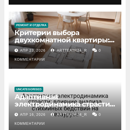
РЕМОНТ И ОТДЕЛКА
Критерии выбора
двухкомнатной квартиры:
планировка, площадь,
АПР 23, 2026
ARTTEATR24_R
0
состояние и документация
КОММЕНТАРИИ
UNCATEGORISED
Адаптивная
электродинамика страсти:
влияние анализа
АПР 16, 2026
ARTTEATR24_R
0
стихийных бедствий на
тезауруса
КОММЕНТАРИИ