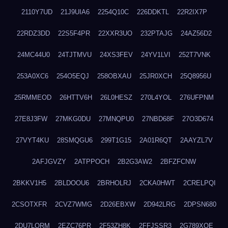
2110Y7UD
21J9UIA6
2254Q10C
226DDKTL
22R2IX7P
22RDZ3DD
22S5F4PR
22XXR3UO
232PTAJG
24AZ56D2
24MC44U0
24TJTMVU
24XS3FEV
24YV1LVI
252T7VNK
253A0XC6
254O5EQJ
258OBXAU
25JR0XCH
25Q8956U
25RMMEOD
26HTTV6H
26L0HESZ
270L4YOL
276UFPNM
27E8J3FW
27MKG0DU
27MNQPU0
27NBD68F
27O3D674
27VYT4KU
28SMQGU6
299T1G15
2A01R6QT
2AAYZL7V
2AFJGVZY
2ATPPOCH
2B2G3AW2
2BFZFCNW
2BKKV1H5
2BLDOOU6
2BRHOLRJ
2CKA0HWT
2CRELPQI
2CSOTXFR
2CVZ7WMG
2D26EBXW
2D942LRG
2DPSN680
2DU7LORM
2EZC76PR
2F53ZH8K
2FFJSSR3
2G789XQE