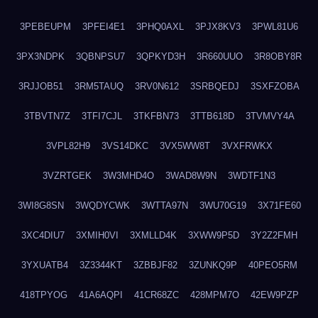
3PEBEUPM
3PFEI4E1
3PHQ0AXL
3PJX8KV3
3PWL81U6
3PX3NDPK
3QBNPSU7
3QPKYD3H
3R660UUO
3R8OBY8R
3RJJOB51
3RM5TAUQ
3RV0N612
3SRBQEDJ
3SXFZOBA
3TBVTN7Z
3TFI7CJL
3TKFBN73
3TTB618D
3TVMVY4A
3VPL82H9
3VS14DKC
3VX5WW8T
3VXFRWKX
3VZRTGEK
3W3MHD4O
3WAD8W9N
3WDTF1N3
3WI8G8SN
3WQDYCWK
3WTTA97N
3WU70G19
3X71FE60
3XC4DIU7
3XMIH0VI
3XMLLD4K
3XWW9P5D
3Y2Z2FMH
3YXUATB4
3Z3344KT
3ZBBJF82
3ZUNKQ9P
40PEO5RM
418TPYOG
41A6AQPI
41CR68ZC
428MPM7O
42EW9PZP