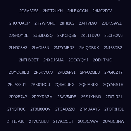
2G8M6D58
2HDT2UKH
2HLBXGGN
2HMC2F0V
2HO7QAUP
2HYWPJNU
2IIHI162
2J4TVL9Q
2JDKS9WZ
2JG4QYDE
2JSJLGSQ
2KKCIQS5
2KL1TDVU
2LCI7CW6
2LN9C5H3
2LVOI55N
2M7YMERZ
2MIQDBKK
2N165DB2
2NFH8OET
2NXDJSMA
2OC6YQYJ
2ODHTNIQ
2OYOC8EB
2P5KVO7J
2PB26F91
2PFU2MB3
2PGICZT7
2PJA33U1
2PK01RCU
2Q6V9UEG
2QFIABDG
2QYABSTR
2R02B74P
2RPXRAZM
2SAV54DE
2SS1XHM0
2T0TIR21
2T4QFIOC
2T8M8OOV
2TGAD2ZO
2TMUAAY5
2TOT3HO1
2TT1JPJ0
2TVCNBU8
2TWC2CET
2U1JCAWR
2UABCBNW