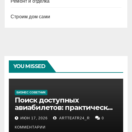
Ремонт и отделка
Строим дом сами
YOU MISSED
БИЗНЕС СОВЕТНИК
Поиск доступных
авиабилетов: практические
рекомендации
ИЮН 17, 2026
ARTTEATR24_R
0
КОММЕНТАРИИ