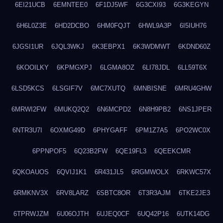
6EI21UCB
6EMNTEE0
6F1DJ5WF
6G3CXI93
6G3KEGYN
6H6L0Z3E
6HD2DCBO
6HM0FQJT
6HWL9A3P
6I5IUH76
6JGSI1UR
6JQL3WKJ
6K3EBPX1
6K3WDMWT
6KDND60Z
6KOOILKY
6KPMGXPJ
6LGMA8OZ
6LI78JDL
6LL59T6X
6LSD5KCS
6LSGIF7V
6MC7XUTQ
6MNBISNE
6MRU4GHW
6MRWI2FW
6MUKQ2Q2
6N6MCPD2
6N8H9PB2
6NS1JPER
6NTR3U7I
6OXMG49D
6PHYGAFF
6PM1Z7A5
6PO2WC0X
6PPNPOF5
6Q23B2FW
6QE19FL3
6QEEKCMR
6QKOAUOS
6QVIJ1K1
6R431JL5
6RGMWOLX
6RKWC57X
6RMKNV3X
6RV8LARZ
6SBTC8OR
6T3R3AJM
6TKE2JE3
6TPRWJZM
6U06OJTH
6UJEQ0CF
6UQ42P16
6UTK14DG