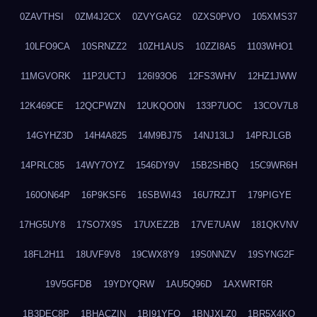
0ZAVTHSI
0ZM4J2CX
0ZVYGAG2
0ZXS0PVO
105XMS37
10LFO9CA
10SRNZZ2
10ZH1AUS
10ZZI8A5
1103WHO1
11MGVORK
11P2UCTJ
126I93O6
12FS3WHV
12HZ1JWW
12K469CE
12QCPWZN
12UKQO0N
133P7UOC
13COV7L8
14GYHZ3D
14H4A825
14M9BJ75
14NJ13LJ
14PRJLGB
14PRLC85
14WY7OYZ
1546DY9V
15B2SHBQ
15C9WR6H
160ON64P
16P9KSF6
16SBWI43
16U7RZJT
179PIGYE
17HG5UY8
17SO7X9S
17UXEZ2B
17VE7UAW
181QKVNV
18FL2H11
18UVF9V8
19CWX8Y9
19S0NNZV
19SYNG2F
19V5GFDB
19YDYQRW
1AU5Q96D
1AXWRT6R
1B3DEC8P
1BHACZIN
1BI91YFQ
1BNJXLZ0
1BR5X4KO