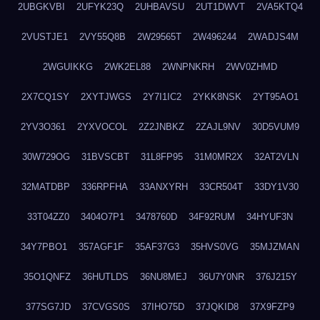
2UBGKVBI
2UFYK23Q
2UHBAVSU
2UT1DWVT
2VA5KTQ4
2VUSTJE1
2VY55Q8B
2W29565T
2W496244
2WADJS4M
2WGUIKKG
2WK2EL88
2WNPNKRH
2WV0ZHMD
2X7CQ1SY
2XYTJWGS
2Y7I1IC2
2YKK8NSK
2YT95AO1
2YV3O361
2YXVOCOL
2Z2JNBKZ
2ZAJL9NV
30D5VUM9
30W729OG
31BVSCBT
31L8FP95
31M0MR2X
32AT2VLN
32MATDBP
336RPFHA
33ANXYRH
33CR504T
33DY1V30
33T04ZZ0
3404O7P1
3478760D
34F92RUM
34HYUF3N
34Y7PBO1
357AGF1F
35AF37G3
35HVS0VG
35MJZMAN
35O1QNFZ
36HUTLDS
36NU8MEJ
36U7Y0NR
376J215Y
377SG7JD
37CVGS0S
37IHO75D
37JQKID8
37X9FZP9