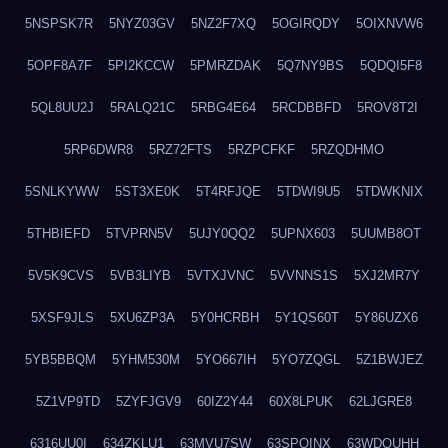
5NSPSK7R
5NYZ03GV
5NZ2F7XQ
5OGIRQDY
5OIXNVW6
5OPF8A7F
5PI2KCCW
5PMRZDAK
5Q7NY9BS
5QDQI5F8
5QL8UU2J
5RALQ21C
5RBG4E64
5RCDBBFD
5ROV8T2I
5RP6DWR8
5RZ72FTS
5RZPCFKF
5RZQDHMO
5SNLKYWW
5ST3XE0K
5T4RFJQE
5TDWI9U5
5TDWKNIX
5THBIEFD
5TVPRN5V
5UJY0QQ2
5UPNX603
5UUMB8OT
5V5K9CVS
5VB3LIYB
5VTXJVNC
5VVNNS1S
5XJ2MR7Y
5XSF9JLS
5XU6ZP3A
5Y0HCRBH
5Y1QS60T
5Y86UZX6
5YB5BBQM
5YHM530M
5YO667IH
5YO7ZQGL
5Z1BWJEZ
5Z1VP9TD
5ZYFJGV9
60IZ2Y44
60X8LPUK
62LJGRE8
6316UU0I
634ZKLU1
63MVU7SW
63SPQINX
63WDQUHH