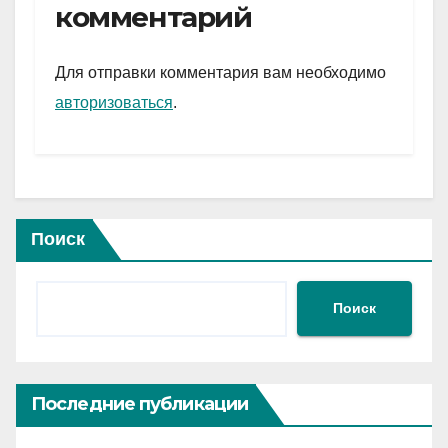
gr
s
а
комментарий
a
A
в
m
p
и
Для отправки комментария вам необходимо
p
ть
авторизоваться
.
Поиск
Поиск
Последние публикации