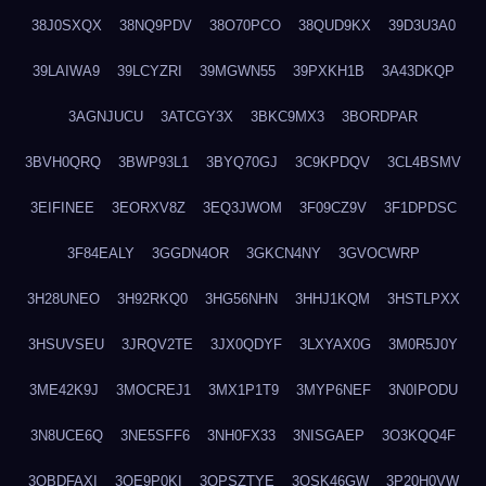
38J0SXQX
38NQ9PDV
38O70PCO
38QUD9KX
39D3U3A0
39LAIWA9
39LCYZRI
39MGWN55
39PXKH1B
3A43DKQP
3AGNJUCU
3ATCGY3X
3BKC9MX3
3BORDPAR
3BVH0QRQ
3BWP93L1
3BYQ70GJ
3C9KPDQV
3CL4BSMV
3EIFINEE
3EORXV8Z
3EQ3JWOM
3F09CZ9V
3F1DPDSC
3F84EALY
3GGDN4OR
3GKCN4NY
3GVOCWRP
3H28UNEO
3H92RKQ0
3HG56NHN
3HHJ1KQM
3HSTLPXX
3HSUVSEU
3JRQV2TE
3JX0QDYF
3LXYAX0G
3M0R5J0Y
3ME42K9J
3MOCREJ1
3MX1P1T9
3MYP6NEF
3N0IPODU
3N8UCE6Q
3NE5SFF6
3NH0FX33
3NISGAEP
3O3KQQ4F
3OBDFAXI
3OE9P0KI
3OPSZTYE
3OSK46GW
3P20H0VW