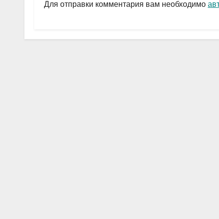
a
A
в
Для отправки комментария вам необходимо
ав
m
p
и
p
ть