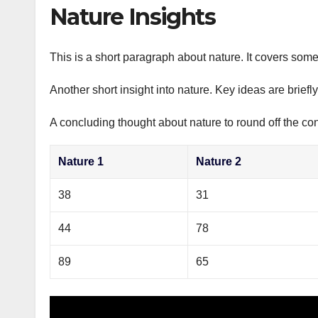
р
Nature Insights
p
а
p
в
This is a short paragraph about nature. It covers some
и
Another short insight into nature. Key ideas are briefl
т
ь
A concluding thought about nature to round off the con
Nature 1
Nature 2
38
31
44
78
89
65