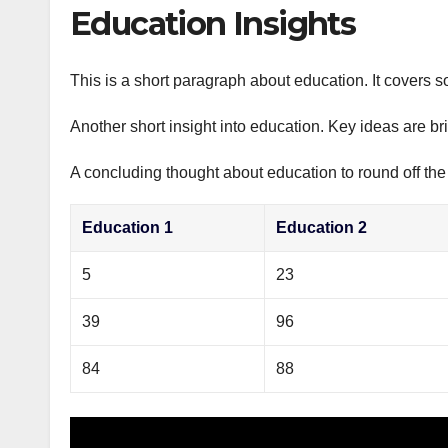
р
Education Insights
p
а
p
в
This is a short paragraph about education. It covers s
и
Another short insight into education. Key ideas are br
т
ь
A concluding thought about education to round off the
Education 1
Education 2
5
23
39
96
84
88