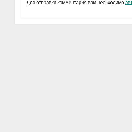
a
A
в
Для отправки комментария вам необходимо
ав
m
p
и
p
ть