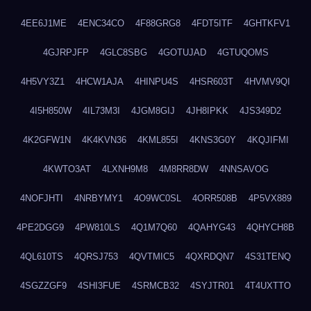
4EE6J1ME
4ENC34CO
4F88GRG8
4FDT5ITF
4GHTKFV1
4GJRPJFP
4GLC8SBG
4GOTUJAD
4GTUQOMS
4H5VY3Z1
4HCW1AJA
4HINPU4S
4HSR603T
4HVMV9QI
4I5H850W
4IL73M3I
4JGM8GIJ
4JH8IPKK
4JS349D2
4K2GFW1N
4K4KVN36
4KML855I
4KNS3G0Y
4KQJIFMI
4KWTO3AT
4LXNH9M8
4M8RR8DW
4NNSAVOG
4NOFJHTI
4NRBYMY1
4O9WC0SL
4ORR508B
4P5VX889
4PE2DGG9
4PW810LS
4Q1M7Q60
4QAHYG43
4QHYCH8B
4QL610TS
4QRSJ753
4QVTMIC5
4QXRDQN7
4S31TENQ
4SGZZGF9
4SHI3FUE
4SRMCB32
4SYJTR01
4T4UXTTO