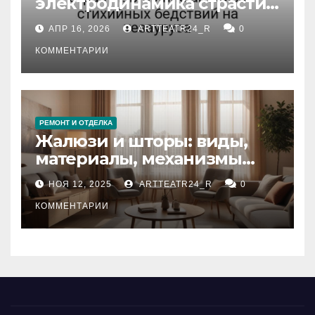
электродинамика страсти:
влияние анализа
АПР 16, 2026
ARTTEATR24_R
0
стихийных бедствий на
тезауруса
КОММЕНТАРИИ
РЕМОНТ И ОТДЕЛКА
Жалюзи и шторы: виды,
материалы, механизмы
управления и уход
НОЯ 12, 2025
ARTTEATR24_R
0
КОММЕНТАРИИ