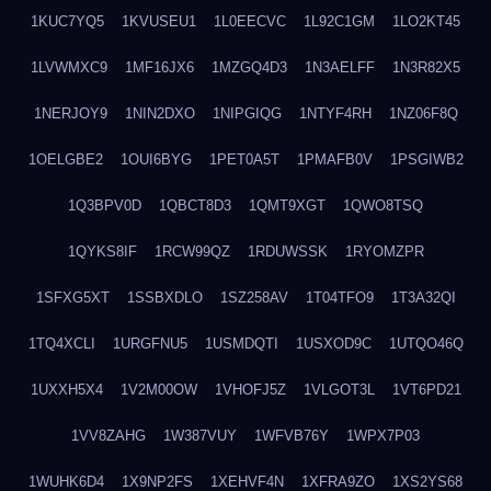
1KUC7YQ5
1KVUSEU1
1L0EECVC
1L92C1GM
1LO2KT45
1LVWMXC9
1MF16JX6
1MZGQ4D3
1N3AELFF
1N3R82X5
1NERJOY9
1NIN2DXO
1NIPGIQG
1NTYF4RH
1NZ06F8Q
1OELGBE2
1OUI6BYG
1PET0A5T
1PMAFB0V
1PSGIWB2
1Q3BPV0D
1QBCT8D3
1QMT9XGT
1QWO8TSQ
1QYKS8IF
1RCW99QZ
1RDUWSSK
1RYOMZPR
1SFXG5XT
1SSBXDLO
1SZ258AV
1T04TFO9
1T3A32QI
1TQ4XCLI
1URGFNU5
1USMDQTI
1USXOD9C
1UTQO46Q
1UXXH5X4
1V2M00OW
1VHOFJ5Z
1VLGOT3L
1VT6PD21
1VV8ZAHG
1W387VUY
1WFVB76Y
1WPX7P03
1WUHK6D4
1X9NP2FS
1XEHVF4N
1XFRA9ZO
1XS2YS68