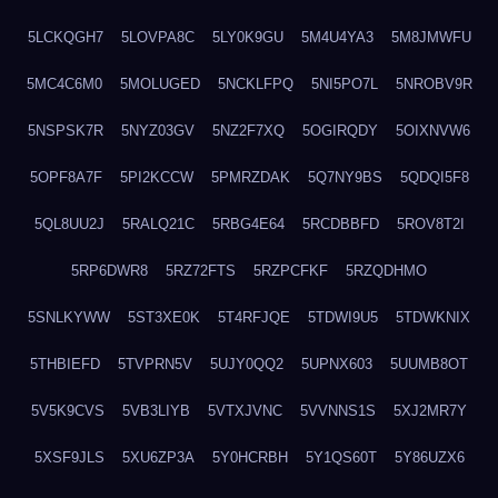
5LCKQGH7
5LOVPA8C
5LY0K9GU
5M4U4YA3
5M8JMWFU
5MC4C6M0
5MOLUGED
5NCKLFPQ
5NI5PO7L
5NROBV9R
5NSPSK7R
5NYZ03GV
5NZ2F7XQ
5OGIRQDY
5OIXNVW6
5OPF8A7F
5PI2KCCW
5PMRZDAK
5Q7NY9BS
5QDQI5F8
5QL8UU2J
5RALQ21C
5RBG4E64
5RCDBBFD
5ROV8T2I
5RP6DWR8
5RZ72FTS
5RZPCFKF
5RZQDHMO
5SNLKYWW
5ST3XE0K
5T4RFJQE
5TDWI9U5
5TDWKNIX
5THBIEFD
5TVPRN5V
5UJY0QQ2
5UPNX603
5UUMB8OT
5V5K9CVS
5VB3LIYB
5VTXJVNC
5VVNNS1S
5XJ2MR7Y
5XSF9JLS
5XU6ZP3A
5Y0HCRBH
5Y1QS60T
5Y86UZX6