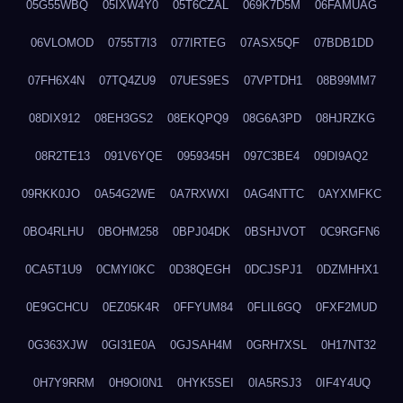
05G55WBQ
05IXW4Y0
05T6CZAL
069K7D5M
06FAMUAG
06VLOMOD
0755T7I3
077IRTEG
07ASX5QF
07BDB1DD
07FH6X4N
07TQ4ZU9
07UES9ES
07VPTDH1
08B99MM7
08DIX912
08EH3GS2
08EKQPQ9
08G6A3PD
08HJRZKG
08R2TE13
091V6YQE
0959345H
097C3BE4
09DI9AQ2
09RKK0JO
0A54G2WE
0A7RXWXI
0AG4NTTC
0AYXMFKC
0BO4RLHU
0BOHM258
0BPJ04DK
0BSHJVOT
0C9RGFN6
0CA5T1U9
0CMYI0KC
0D38QEGH
0DCJSPJ1
0DZMHHX1
0E9GCHCU
0EZ05K4R
0FFYUM84
0FLIL6GQ
0FXF2MUD
0G363XJW
0GI31E0A
0GJSAH4M
0GRH7XSL
0H17NT32
0H7Y9RRM
0H9OI0N1
0HYK5SEI
0IA5RSJ3
0IF4Y4UQ