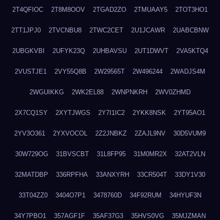
2T4QFIOC
2T8M8OOV
2TGAD2ZO
2TMUAAY5
2TOT3HO1
2TT1JPJ0
2TVCNBU8
2TWC2CET
2U1JCAWR
2UABCBNW
2UBGKVBI
2UFYK23Q
2UHBAVSU
2UT1DWVT
2VA5KTQ4
2VUSTJE1
2VY55Q8B
2W29565T
2W496244
2WADJS4M
2WGUIKKG
2WK2EL88
2WNPNKRH
2WV0ZHMD
2X7CQ1SY
2XYTJWGS
2Y7I1IC2
2YKK8NSK
2YT95AO1
2YV3O361
2YXVOCOL
2Z2JNBKZ
2ZAJL9NV
30D5VUM9
30W729OG
31BVSCBT
31L8FP95
31M0MR2X
32AT2VLN
32MATDBP
336RPFHA
33ANXYRH
33CR504T
33DY1V30
33T04ZZ0
3404O7P1
3478760D
34F92RUM
34HYUF3N
34Y7PBO1
357AGF1F
35AF37G3
35HVS0VG
35MJZMAN