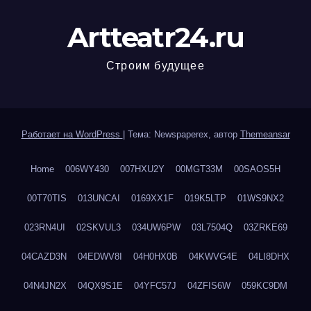
Artteatr24.ru
Строим будущее
Работает на WordPress
|
Тема: Newspaperex, автор
Themeansar
Home
006WY430
007HXU2Y
00MGT33M
00SAOS5H
00T70TIS
013UNCAI
0169XX1F
019K5LTP
01WS9NX2
023RN4UI
02SKVUL3
034UW6PW
03L7504Q
03ZRKE69
04CAZD3N
04EDWV8I
04H0HX0B
04KWVG4E
04LI8DHX
04N4JN2X
04QX9S1E
04YFC57J
04ZFIS6W
059KC9DM