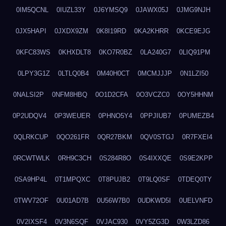
0IM5QCNL
0IUZL33Y
0J6YMSQ9
0JAWX05J
0JMG9NJH
0JX5HAPI
0JXDX9ZM
0K8I19RD
0KA2KHRR
0KCE9EJG
0KFC83WS
0KHXDLT8
0KO7R0BZ
0LA240G7
0LIQ91PM
0LPY3G1Z
0LTLQ0B4
0M40H0CT
0MCMJJJP
0N1LZI50
0NALSI2P
0NFM8HBQ
0O1D2CFA
0O3VCZC0
0OY5HHNM
0P2UDQV4
0P3WEUER
0PHNO5Y4
0PPJIUB7
0PUMEZB4
0QLRKCUP
0QO261FR
0QR27BKM
0QV0STGJ
0R7FXEI4
0RCWTWLK
0RH9C3CH
0S284R8O
0S4IXXQE
0S9E2KPP
0SA9HP4L
0T1MPQXC
0T8PUJB2
0T9LQ0SF
0TDEQ0TY
0TWV72OF
0U01AD7B
0U56W7B0
0UDKWD5I
0UELVNFD
0V2IXSF4
0V3N6SQF
0VJAC930
0VY5ZG3D
0W3LZD86