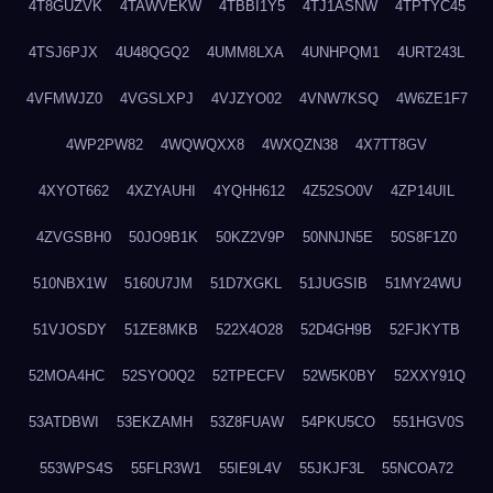
4T8GUZVK
4TAWVEKW
4TBBI1Y5
4TJ1ASNW
4TPTYC45
4TSJ6PJX
4U48QGQ2
4UMM8LXA
4UNHPQM1
4URT243L
4VFMWJZ0
4VGSLXPJ
4VJZYO02
4VNW7KSQ
4W6ZE1F7
4WP2PW82
4WQWQXX8
4WXQZN38
4X7TT8GV
4XYOT662
4XZYAUHI
4YQHH612
4Z52SO0V
4ZP14UIL
4ZVGSBH0
50JO9B1K
50KZ2V9P
50NNJN5E
50S8F1Z0
510NBX1W
5160U7JM
51D7XGKL
51JUGSIB
51MY24WU
51VJOSDY
51ZE8MKB
522X4O28
52D4GH9B
52FJKYTB
52MOA4HC
52SYO0Q2
52TPECFV
52W5K0BY
52XXY91Q
53ATDBWI
53EKZAMH
53Z8FUAW
54PKU5CO
551HGV0S
553WPS4S
55FLR3W1
55IE9L4V
55JKJF3L
55NCOA72