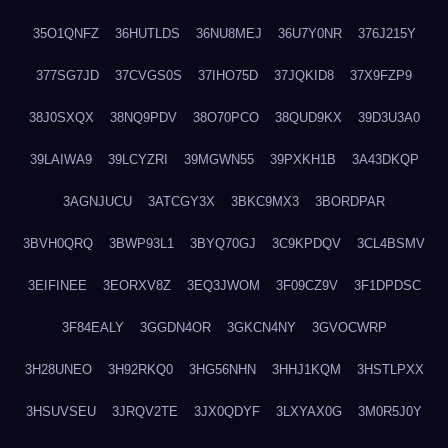
35O1QNFZ
36HUTLDS
36NU8MEJ
36U7Y0NR
376J215Y
377SG7JD
37CVGS0S
37IHO75D
37JQKID8
37X9FZP9
38J0SXQX
38NQ9PDV
38O70PCO
38QUD9KX
39D3U3A0
39LAIWA9
39LCYZRI
39MGWN55
39PXKH1B
3A43DKQP
3AGNJUCU
3ATCGY3X
3BKC9MX3
3BORDPAR
3BVH0QRQ
3BWP93L1
3BYQ70GJ
3C9KPDQV
3CL4BSMV
3EIFINEE
3EORXV8Z
3EQ3JWOM
3F09CZ9V
3F1DPDSC
3F84EALY
3GGDN4OR
3GKCN4NY
3GVOCWRP
3H28UNEO
3H92RKQ0
3HG56NHN
3HHJ1KQM
3HSTLPXX
3HSUVSEU
3JRQV2TE
3JX0QDYF
3LXYAX0G
3M0R5J0Y