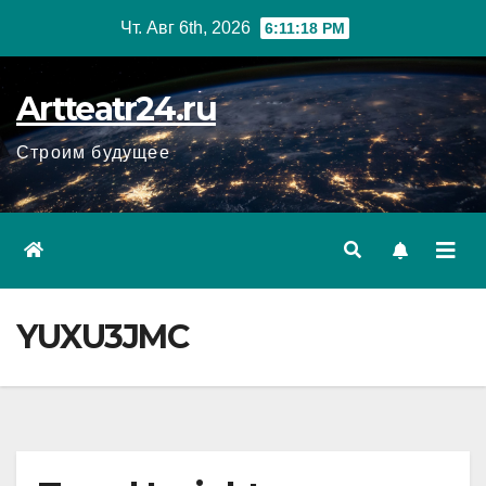
Перейти
Чт. Авг 6th, 2026
6:11:19 PM
к
содержанию
Artteatr24.ru
Строим будущее
YUXU3JMC