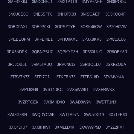
3ME42K9J
3MOCREJ1
3MX1P1T9
3MYP6NEF
3N0IPODU
3N8UCE6Q
3NE5SFF6
3NH0FX33
3NISGAEP
3O3KQQ4F
3OBDFAXI
3OE9P0KI
3OPSZTYE
3OSK46GW
3P20H0VW
3PEBEUPM
3PFEI4E1
3PHQ0AXL
3PJX8KV3
3PWL81U6
3PX3NDPK
3QBNPSU7
3QPKYD3H
3R660UUO
3R8OBY8R
3RJJOB51
3RM5TAUQ
3RV0N612
3SRBQEDJ
3SXFZOBA
3TBVTN7Z
3TFI7CJL
3TKFBN73
3TTB618D
3TVMVY4A
3VPL82H9
3VS14DKC
3VX5WW8T
3VXFRWKX
3VZRTGEK
3W3MHD4O
3WAD8W9N
3WDTF1N3
3WI8G8SN
3WQDYCWK
3WTTA97N
3WU70G19
3X71FE60
3XC4DIU7
3XMIH0VI
3XMLLD4K
3XWW9P5D
3Y2Z2FMH