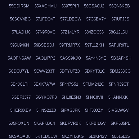
55QDIRSM
55XAQHMU
56975PIR
56GSA0U2
56QN3KEB
56SCV4BG
571FDQ4T
5771DEGW
57G6BV7Y
57IUFJJS
57LA2HJ6
57N9R0VG
57Z141YR
584ZQC53
58G12L5U
595U946N
59BSESDJ
59FRMR7X
59T11ZKH
5AFUR9TL
5AOPNSAW
5AQL07P2
5ASS9KJO
5AY4N3YE
5B3AF4SH
5CDCU7YL
5CWV233T
5DFYUFZ0
5DKYT31C
5DM253CG
5E4JC1TI
5EXK7A7W
5F447S51
5FMM242C
5FNR39CT
5GEF3377
5GYKO7P3
5H18E5N3
5H4C8VII
5HANI4XK
5HER0XEV
5HNS21Z8
5IFXGJFK
5IITXOZY
5IVSLWGV
5J5FOXDN
5KAFKBC4
5KEFVRBK
5KFBILGV
5KP635PE
5KSAQAB8
5KT1DCUW
5KZYHXKG
5L1KPI2V
5L515L3S