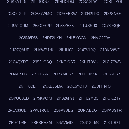
2BKKV1H5
2BLDOOU6
2BRHOLRJ
2CKA0HWT
2CRELPQI
2CSOTXFR
2CVZ7WMG
2D26EBXW
2D942LRG
2DPSN680
2DU7LORM
2EZC76PR
2F53ZH8K
2FFJSSR3
2G789XQE
2G8M6D58
2HDT2UKH
2HLBXGGN
2HMC2F0V
2HO7QAUP
2HYWPJNU
2IIHI162
2J4TVL9Q
2JDKS9WZ
2JG4QYDE
2JSJLGSQ
2KKCIQS5
2KL1TDVU
2LCI7CW6
2LN9C5H3
2LVOI55N
2M7YMERZ
2MIQDBKK
2N165DB2
2NFH8OET
2NXDJSMA
2OC6YQYJ
2ODHTNIQ
2OYOC8EB
2P5KVO7J
2PB26F91
2PFU2MB3
2PGICZT7
2PJA33U1
2PK01RCU
2Q6V9UEG
2QFIABDG
2QYABSTR
2R02B74P
2RPXRAZM
2SAV54DE
2SS1XHM0
2T0TIR21