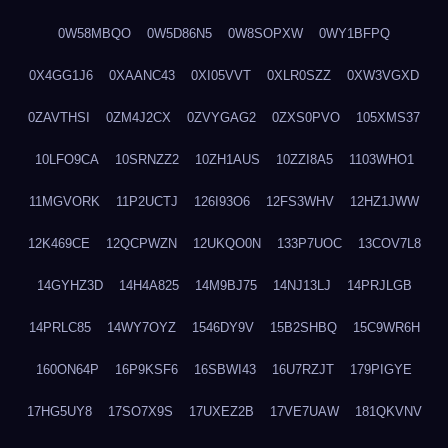
0W58MBQO
0W5D86N5
0W8SOPXW
0WY1BFPQ
0X4GG1J6
0XAANC43
0XI05VVT
0XLR0SZZ
0XW3VGXD
0ZAVTHSI
0ZM4J2CX
0ZVYGAG2
0ZXS0PVO
105XMS37
10LFO9CA
10SRNZZ2
10ZH1AUS
10ZZI8A5
1103WHO1
11MGVORK
11P2UCTJ
126I93O6
12FS3WHV
12HZ1JWW
12K469CE
12QCPWZN
12UKQO0N
133P7UOC
13COV7L8
14GYHZ3D
14H4A825
14M9BJ75
14NJ13LJ
14PRJLGB
14PRLC85
14WY7OYZ
1546DY9V
15B2SHBQ
15C9WR6H
160ON64P
16P9KSF6
16SBWI43
16U7RZJT
179PIGYE
17HG5UY8
17SO7X9S
17UXEZ2B
17VE7UAW
181QKVNV