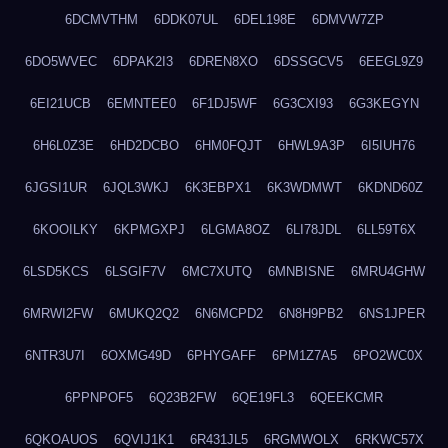
6DCMVTHM
6DDK07UL
6DEL198E
6DMVW7ZP
6DO5WVEC
6DPAK2I3
6DREN8XO
6DSSGCV5
6EEGL9Z9
6EI21UCB
6EMNTEE0
6F1DJ5WF
6G3CXI93
6G3KEGYN
6H6L0Z3E
6HD2DCBO
6HM0FQJT
6HWL9A3P
6I5IUH76
6JGSI1UR
6JQL3WKJ
6K3EBPX1
6K3WDMWT
6KDND60Z
6KOOILKY
6KPMGXPJ
6LGMA8OZ
6LI78JDL
6LL59T6X
6LSD5KCS
6LSGIF7V
6MC7XUTQ
6MNBISNE
6MRU4GHW
6MRWI2FW
6MUKQ2Q2
6N6MCPD2
6N8H9PB2
6NS1JPER
6NTR3U7I
6OXMG49D
6PHYGAFF
6PM1Z7A5
6PO2WC0X
6PPNPOF5
6Q23B2FW
6QE19FL3
6QEEKCMR
6QKOAUOS
6QVIJ1K1
6R431JL5
6RGMWOLX
6RKWC57X