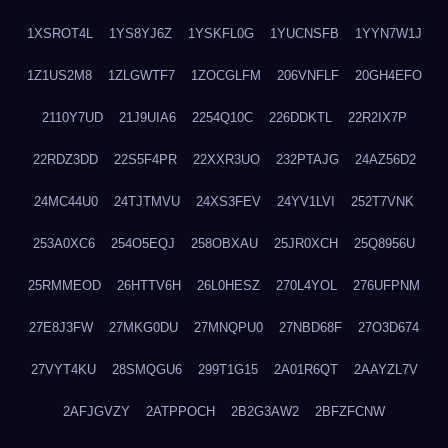
1XSROT4L
1YS8YJ6Z
1YSKFL0G
1YUCNSFB
1YYN7W1J
1Z1US2M8
1ZLGWTF7
1ZOCGLFM
206VNFLF
20GH4EFO
2110Y7UD
21J9UIA6
2254Q10C
226DDKTL
22R2IX7P
22RDZ3DD
22S5F4PR
22XXR3UO
232PTAJG
24AZ56D2
24MC44U0
24TJTMVU
24XS3FEV
24YV1LVI
252T7VNK
253A0XC6
254O5EQJ
258OBXAU
25JR0XCH
25Q8956U
25RMMEOD
26HTTV6H
26L0HESZ
270L4YOL
276UFPNM
27E8J3FW
27MKG0DU
27MNQPU0
27NBD68F
27O3D674
27VYT4KU
28SMQGU6
299T1G15
2A01R6QT
2AAYZL7V
2AFJGVZY
2ATPPOCH
2B2G3AW2
2BFZFCNW