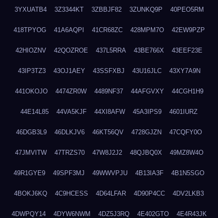
3YXUATB4
3Z3344KT
3ZBBJF82
3ZUNKQ9P
40PEO5RM
418TPYOG
41A6AQPI
41CR68ZC
428MPM7O
42EW9PZP
42HIOZNV
42QOZROE
437L5RRA
43BE766X
43EEF23E
43IP3TZ3
43OJ1AEY
43SSFXBJ
43U16JLC
43XY7A9N
441OKOJO
4474ZR0W
4489NF37
44AFGVXY
44CGH1H9
44E14L85
44VA5KJF
44XI8AFW
45A3IPS9
4601IURZ
46DGB3L9
46DLKJV6
46KT56QV
4728GJZN
47CQFY0O
47JMVITW
47TRZS70
47W8J2J2
48QJBQ0X
49MZ8W4O
49R1GYE9
49SPF3MJ
49WWVPJU
4B13IA3F
4B1N5SGO
4BOKJ6KQ
4C9HCESS
4D64LFAR
4D90P4CC
4DV2LKB3
4DWPQY14
4DYW6NWM
4DZ5J3RQ
4E402GTO
4E4R43JK