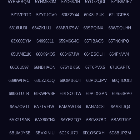
5YB5BBQM
5YHM530M
5YO667IH
5YO7ZQGL
5Z1BWJEZ
5Z1VP9TD
5ZYFJGV9
60IZ2Y44
60X8LPUK
62LJGRE8
6316UU0I
634ZKLU1
63MVU7SW
63SPQINX
63WDQUHH
63X60DYM
64996J11
659M6G4O
65TIBAG5
65TN6NPQ
65UV4E1K
660K94O5
663467JW
664ESOLH
664FNVV4
66C6U597
66NBHAON
675YBKS0
67T6PVX5
67UCAPT0
6899WHVC
68EZZKJQ
68OMB6UH
68PDCJPV
68QHDOI3
699GTUTR
69KWPV8F
69LSOT1W
69PLXGPN
69S53RP0
6A5ZOVTI
6A7TVFIW
6AMAWT34
6ANZ4C8L
6AS3LJQ4
6AX21SAB
6AX80CNX
6AYEZFQ7
6B0V87BD
6BA9R10Z
6BUMJY5E
6BVXINIU
6CJKUI7J
6D1OSCXH
6D8BUPZM