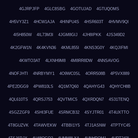
4GJRPJFP
4GLC8SBG
4GOTUJAD
4GTUQOMS
4H5VY3Z1
4HCW1AJA
4HINPU4S
4HSR603T
4HVMV9QI
4I5H850W
4IL73M3I
4JGM8GIJ
4JH8IPKK
4JS349D2
4K2GFW1N
4K4KVN36
4KML855I
4KNS3G0Y
4KQJIFMI
4KWTO3AT
4LXNH9M8
4M8RR8DW
4NNSAVOG
4NOFJHTI
4NRBYMY1
4O9WC0SL
4ORR508B
4P5VX889
4PE2DGG9
4PW810LS
4Q1M7Q60
4QAHYG43
4QHYCH8B
4QL610TS
4QRSJ753
4QVTMIC5
4QXRDQN7
4S31TENQ
4SGZZGF9
4SHI3FUE
4SRMCB32
4SYJTR01
4T4UXTTO
4T8GUZVK
4TAWVEKW
4TBBI1Y5
4TJ1ASNW
4TPTYC45