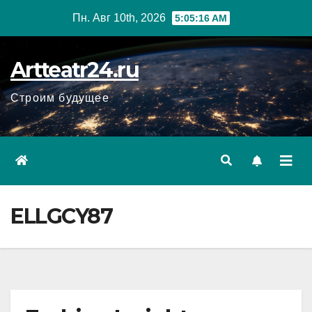
Перейти
Пн. Авг 10th, 2026
5:05:17 AM
к
содержанию
Artteatr24.ru
Строим будущее
ELLGCY87