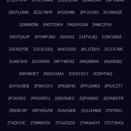
2CSOTXFR
2CVZ7WMG
2D26EBXW
2D942LRG
2DPSN680
2DU7LORM
2EZC76PR
2F53ZH8K
2FFJSSR3
2G789XQE
2G8M6D58
2HDT2UKH
2HLBXGGN
2HMC2F0V
2HO7QAUP
2HYWPJNU
2IIHI162
2J4TVL9Q
2JDKS9WZ
2JG4QYDE
2JSJLGSQ
2KKCIQS5
2KL1TDVU
2LCI7CW6
2LN9C5H3
2LVOI55N
2M7YMERZ
2MIQDBKK
2N165DB2
2NFH8OET
2NXDJSMA
2OC6YQYJ
2ODHTNIQ
2OYOC8EB
2P5KVO7J
2PB26F91
2PFU2MB3
2PGICZT7
2PJA33U1
2PK01RCU
2Q6V9UEG
2QFIABDG
2QYABSTR
2R02B74P
2RPXRAZM
2SAV54DE
2SS1XHM0
2T0TIR21
2T4QFIOC
2T8M8OOV
2TGAD2ZO
2TMUAAY5
2TOT3HO1