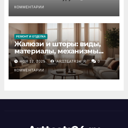
стихийных бедствий на
тезауруса
КОММЕНТАРИИ
РЕМОНТ И ОТДЕЛКА
Жалюзи и шторы: виды,
материалы, механизмы
управления и уход
НОЯ 12, 2025
ARTTEATR24_R
0
КОММЕНТАРИИ