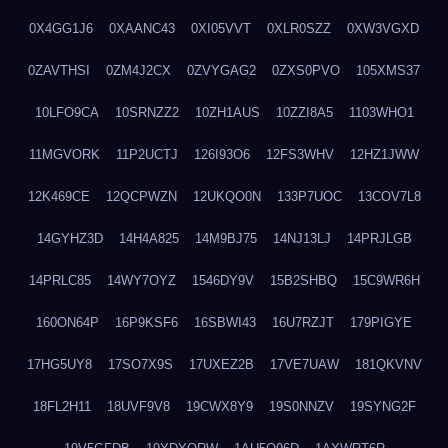
0X4GG1J6
0XAANC43
0XI05VVT
0XLR0SZZ
0XW3VGXD
0ZAVTHSI
0ZM4J2CX
0ZVYGAG2
0ZXS0PVO
105XMS37
10LFO9CA
10SRNZZ2
10ZH1AUS
10ZZI8A5
1103WHO1
11MGVORK
11P2UCTJ
126I93O6
12FS3WHV
12HZ1JWW
12K469CE
12QCPWZN
12UKQO0N
133P7UOC
13COV7L8
14GYHZ3D
14H4A825
14M9BJ75
14NJ13LJ
14PRJLGB
14PRLC85
14WY7OYZ
1546DY9V
15B2SHBQ
15C9WR6H
160ON64P
16P9KSF6
16SBWI43
16U7RZJT
179PIGYE
17HG5UY8
17SO7X9S
17UXEZ2B
17VE7UAW
181QKVNV
18FL2H11
18UVF9V8
19CWX8Y9
19S0NNZV
19SYNG2F