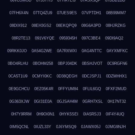
06VLOMOD
0755T7I3
077IRTEG
07ASX5QF
07BDB1DD
07FH6X4N
07TQ4ZU9
07UES9ES
07VPTDH1
08B99MM7
08DIX912
08EH3GS2
08EKQPQ9
08G6A3PD
08HJRZKG
08R2TE13
091V6YQE
0959345H
097C3BE4
09DI9AQ2
09RKK0JO
0A54G2WE
0A7RXWXI
0AG4NTTC
0AYXMFKC
0BO4RLHU
0BOHM258
0BPJ04DK
0BSHJVOT
0C9RGFN6
0CA5T1U9
0CMYI0KC
0D38QEGH
0DCJSPJ1
0DZMHHX1
0E9GCHCU
0EZ05K4R
0FFYUM84
0FLIL6GQ
0FXF2MUD
0G363XJW
0GI31E0A
0GJSAH4M
0GRH7XSL
0H17NT32
0H7Y9RRM
0H9OI0N1
0HYK5SEI
0IA5RSJ3
0IF4Y4UQ
0IM5QCNL
0IUZL33Y
0J6YMSQ9
0JAWX05J
0JMG9NJH