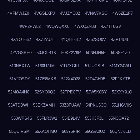
4TSJ6PJX
4U48QGQ2
4UMM8LXA
4UNHPQM1
4URT243L
4VFMWJZ0
4VGSLXPJ
4VJZYO02
4VNW7KSQ
4W6ZE1F7
4WP2PW82
4WQWQXX8
4WXQZN38
4X7TT8GV
4XYOT662
4XZYAUHI
4YQHH612
4Z52SO0V
4ZP14UIL
4ZVGSBH0
50JO9B1K
50KZ2V9P
50NNJN5E
50S8F1Z0
510NBX1W
5160U7JM
51D7XGKL
51JUGSIB
51MY24WU
51VJOSDY
51ZE8MKB
522X4O28
52D4GH9B
52FJKYTB
52MOA4HC
52SYO0Q2
52TPECFV
52W5K0BY
52XXY91Q
53ATDBWI
53EKZAMH
53Z8FUAW
54PKU5CO
551HGV0S
553WPS4S
55FLR3W1
55IE9L4V
55JKJF3L
55NCOA72
55QDIRSM
55XAQHMU
56975PIR
56GSA0U2
56QN3KEB