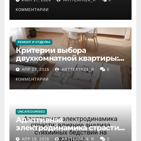
КОММЕНТАРИИ
РЕМОНТ И ОТДЕЛКА
Критерии выбора
двухкомнатной квартиры:
планировка, площадь,
АПР 23, 2026
ARTTEATR24_R
0
состояние и документация
КОММЕНТАРИИ
UNCATEGORISED
Адаптивная
электродинамика страсти:
влияние анализа
АПР 16, 2026
ARTTEATR24_R
0