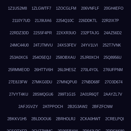
1Z1US2M8
1ZLGWTF7
1ZOCGLFM
206VNFLF
20GH4EFO
2110Y7UD
21J9UIA6
2254Q10C
226DDKTL
22R2IX7P
22RDZ3DD
22S5F4PR
22XXR3UO
232PTAJG
24AZ56D2
24MC44U0
24TJTMVU
24XS3FEV
24YV1LVI
252T7VNK
253A0XC6
254O5EQJ
258OBXAU
25JR0XCH
25Q8956U
25RMMEOD
26HTTV6H
26L0HESZ
270L4YOL
276UFPNM
27E8J3FW
27MKG0DU
27MNQPU0
27NBD68F
27O3D674
27VYT4KU
28SMQGU6
299T1G15
2A01R6QT
2AAYZL7V
2AFJGVZY
2ATPPOCH
2B2G3AW2
2BFZFCNW
2BKKV1H5
2BLDOOU6
2BRHOLRJ
2CKA0HWT
2CRELPQI