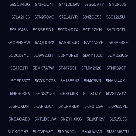
56SCV4BG
571FDQ4T
5771DEGW
57G6BV7Y
57IUFJJS
57LA2HJ6
57N9R0VG
57Z141YR
584ZQC53
58G12L5U
595U946N
59BSESDJ
59FRMR7X
59T11ZKH
5AFUR9TL
5AOPNSAW
5AQL07P2
5ASS9KJO
5AY4N3YE
5B3AF4SH
5CDCU7YL
5CWV233T
5DFYUFZ0
5DKYT31C
5DM253CG
5E4JC1TI
5EXK7A7W
5F447S51
5FMM242C
5FNR39CT
5GEF3377
5GYKO7P3
5H18E5N3
5H4C8VII
5HANI4XK
5HER0XEV
5HNS21Z8
5IFXGJFK
5IITXOZY
5IVSLWGV
5J5FOXDN
5KAFKBC4
5KEFVRBK
5KFBILGV
5KP635PE
5KSAQAB8
5KT1DCUW
5KZYHXKG
5L1KPI2V
5L515L3S
5LCKQGH7
5LOVPA8C
5LY0K9GU
5M4U4YA3
5M8JMWFU