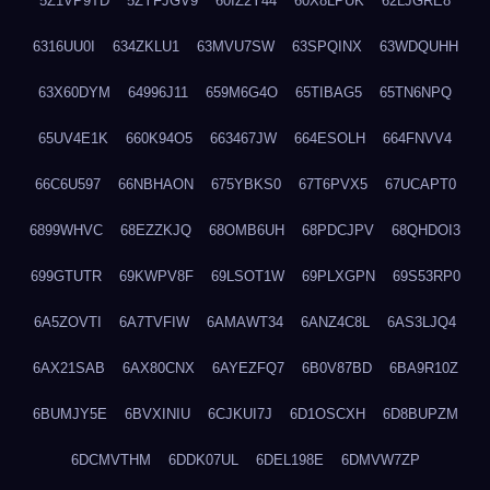
5Z1VP9TD
5ZYFJGV9
60IZ2Y44
60X8LPUK
62LJGRE8
6316UU0I
634ZKLU1
63MVU7SW
63SPQINX
63WDQUHH
63X60DYM
64996J11
659M6G4O
65TIBAG5
65TN6NPQ
65UV4E1K
660K94O5
663467JW
664ESOLH
664FNVV4
66C6U597
66NBHAON
675YBKS0
67T6PVX5
67UCAPT0
6899WHVC
68EZZKJQ
68OMB6UH
68PDCJPV
68QHDOI3
699GTUTR
69KWPV8F
69LSOT1W
69PLXGPN
69S53RP0
6A5ZOVTI
6A7TVFIW
6AMAWT34
6ANZ4C8L
6AS3LJQ4
6AX21SAB
6AX80CNX
6AYEZFQ7
6B0V87BD
6BA9R10Z
6BUMJY5E
6BVXINIU
6CJKUI7J
6D1OSCXH
6D8BUPZM
6DCMVTHM
6DDK07UL
6DEL198E
6DMVW7ZP