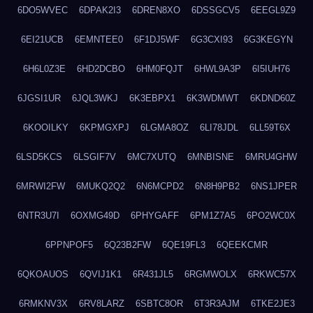
6DO5WVEC
6DPAK2I3
6DREN8XO
6DSSGCV5
6EEGL9Z9
6EI21UCB
6EMNTEE0
6F1DJ5WF
6G3CXI93
6G3KEGYN
6H6L0Z3E
6HD2DCBO
6HM0FQJT
6HWL9A3P
6I5IUH76
6JGSI1UR
6JQL3WKJ
6K3EBPX1
6K3WDMWT
6KDND60Z
6KOOILKY
6KPMGXPJ
6LGMA8OZ
6LI78JDL
6LL59T6X
6LSD5KCS
6LSGIF7V
6MC7XUTQ
6MNBISNE
6MRU4GHW
6MRWI2FW
6MUKQ2Q2
6N6MCPD2
6N8H9PB2
6NS1JPER
6NTR3U7I
6OXMG49D
6PHYGAFF
6PM1Z7A5
6PO2WC0X
6PPNPOF5
6Q23B2FW
6QE19FL3
6QEEKCMR
6QKOAUOS
6QVIJ1K1
6R431JL5
6RGMWOLX
6RKWC57X
6RMKNV3X
6RV8LARZ
6SBTC8OR
6T3R3AJM
6TKE2JE3