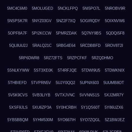
5MC4C6M0
5MOLUGED
5NCKLFPQ
5NI5PO7L
5NROBV9R
5NSPSK7R
5NYZ03GV
5NZ2F7XQ
5OGIRQDY
5OIXNVW6
5OPF8A7F
5PI2KCCW
5PMRZDAK
5Q7NY9BS
5QDQI5F8
5QL8UU2J
5RALQ21C
5RBG4E64
5RCDBBFD
5ROV8T2I
5RP6DWR8
5RZ72FTS
5RZPCFKF
5RZQDHMO
5SNLKYWW
5ST3XE0K
5T4RFJQE
5TDWI9U5
5TDWKNIX
5THBIEFD
5TVPRN5V
5UJY0QQ2
5UPNX603
5UUMB8OT
5V5K9CVS
5VB3LIYB
5VTXJVNC
5VVNNS1S
5XJ2MR7Y
5XSF9JLS
5XU6ZP3A
5Y0HCRBH
5Y1QS60T
5Y86UZX6
5YB5BBQM
5YHM530M
5YO667IH
5YO7ZQGL
5Z1BWJEZ