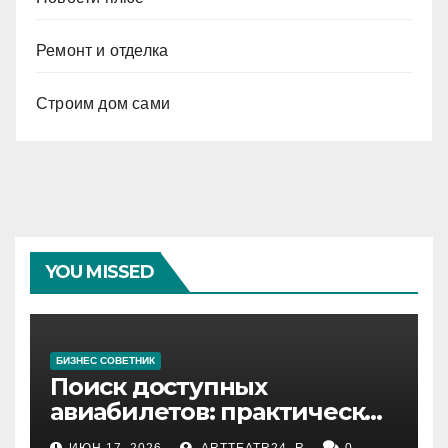
Ремонт и отделка
Строим дом сами
YOU MISSED
БИЗНЕС СОВЕТНИК
Поиск доступных
авиабилетов: практические
рекомендации
ИЮН 17, 2026
ARTTEATR24_R
0