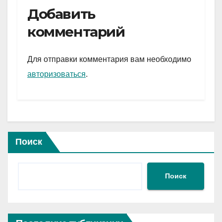
e
er
at
ail
р
Добавить
gr
s
а
комментарий
a
A
в
m
p
и
Для отправки комментария вам необходимо
p
ть
авторизоваться
.
Поиск
Поиск