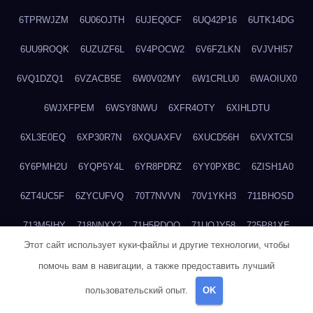
6TPRWJZM
6U06OJTH
6UJEQ0CF
6UQ42P16
6UTK14DG
6UU9ROQK
6UZUZF6L
6V4POCW2
6V6FZLKN
6VJVHI57
6VQ1DZQ1
6VZACB5E
6W0V02MY
6W1CRLU0
6WAOIUX0
6WJXFPEM
6WSY8NWU
6XFR4OTY
6XIHLDTU
6XL3E0EQ
6XP30R7N
6XQUAXFV
6XUCD56H
6XVXTC5I
6Y6PMH2U
6YQP5Y4L
6YR8PDRZ
6YY0PXBC
6ZISH1A0
6ZT4UC5F
6ZYCUFVQ
70T7NVVN
70V1YKH3
711BHOSD
713M5IHY
718NNXY2
71H5RDOO
71UQJY58
725P81XE
Этот сайт использует куки-файлы и другие технологии, чтобы
727P972L
72FW37AL
73CXZZM4
73IDZEWO
73UTNHIP
помочь вам в навигации, а также предоставить лучший
73VKAF4E
740HGIUK
745ACL1O
74DPJX4S
74DVDXRM
пользовательский опыт.
OK