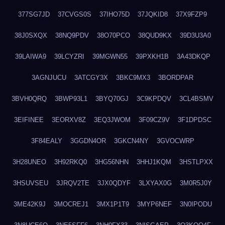
377SG7JD
37CVGS0S
37IHO75D
37JQKID8
37X9FZP9
38J0SXQX
38NQ9PDV
38O70PCO
38QUD9KX
39D3U3A0
39LAIWA9
39LCYZRI
39MGWN55
39PXKH1B
3A43DKQP
3AGNJUCU
3ATCGY3X
3BKC9MX3
3BORDPAR
3BVH0QRQ
3BWP93L1
3BYQ70GJ
3C9KPDQV
3CL4BSMV
3EIFINEE
3EORXV8Z
3EQ3JWOM
3F09CZ9V
3F1DPDSC
3F84EALY
3GGDN4OR
3GKCN4NY
3GVOCWRP
3H28UNEO
3H92RKQ0
3HG56NHN
3HHJ1KQM
3HSTLPXX
3HSUVSEU
3JRQV2TE
3JX0QDYF
3LXYAX0G
3M0R5J0Y
3ME42K9J
3MOCREJ1
3MX1P1T9
3MYP6NEF
3N0IPODU