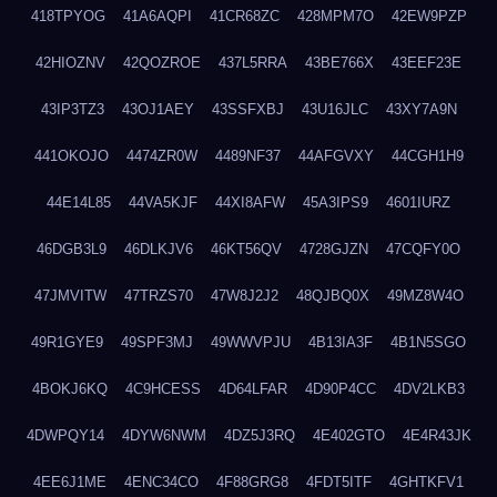
418TPYOG
41A6AQPI
41CR68ZC
428MPM7O
42EW9PZP
42HIOZNV
42QOZROE
437L5RRA
43BE766X
43EEF23E
43IP3TZ3
43OJ1AEY
43SSFXBJ
43U16JLC
43XY7A9N
441OKOJO
4474ZR0W
4489NF37
44AFGVXY
44CGH1H9
44E14L85
44VA5KJF
44XI8AFW
45A3IPS9
4601IURZ
46DGB3L9
46DLKJV6
46KT56QV
4728GJZN
47CQFY0O
47JMVITW
47TRZS70
47W8J2J2
48QJBQ0X
49MZ8W4O
49R1GYE9
49SPF3MJ
49WWVPJU
4B13IA3F
4B1N5SGO
4BOKJ6KQ
4C9HCESS
4D64LFAR
4D90P4CC
4DV2LKB3
4DWPQY14
4DYW6NWM
4DZ5J3RQ
4E402GTO
4E4R43JK
4EE6J1ME
4ENC34CO
4F88GRG8
4FDT5ITF
4GHTKFV1