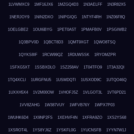
1LVWMXC9
1MF16JX6
1MZGQ4D3
1N3AELFF
1N3R82X5
1NERJOY9
1NIN2DXO
1NIPGIQG
1NTYF4RH
1NZ06F8Q
1OELGBE2
1OUI6BYG
1PET0A5T
1PMAFB0V
1PSGIWB2
1Q3BPV0D
1QBCT8D3
1QMT9XGT
1QWO8TSQ
1QYKS8IF
1RCW99QZ
1RDUWSSK
1RYOMZPR
1SFXG5XT
1SSBXDLO
1SZ258AV
1T04TFO9
1T3A32QI
1TQ4XCLI
1URGFNU5
1USMDQTI
1USXOD9C
1UTQO46Q
1UXXH5X4
1V2M00OW
1VHOFJ5Z
1VLGOT3L
1VT6PD21
1VV8ZAHG
1W387VUY
1WFVB76Y
1WPX7P03
1WUHK6D4
1X9NP2FS
1XEHVF4N
1XFRA9ZO
1XS2YS68
1XSROT4L
1YS8YJ6Z
1YSKFL0G
1YUCNSFB
1YYN7W1J