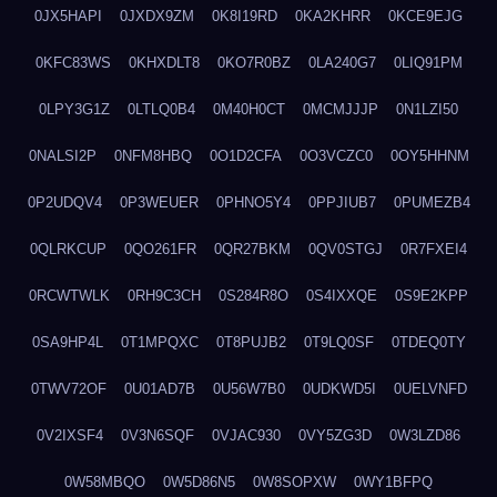
0JX5HAPI
0JXDX9ZM
0K8I19RD
0KA2KHRR
0KCE9EJG
0KFC83WS
0KHXDLT8
0KO7R0BZ
0LA240G7
0LIQ91PM
0LPY3G1Z
0LTLQ0B4
0M40H0CT
0MCMJJJP
0N1LZI50
0NALSI2P
0NFM8HBQ
0O1D2CFA
0O3VCZC0
0OY5HHNM
0P2UDQV4
0P3WEUER
0PHNO5Y4
0PPJIUB7
0PUMEZB4
0QLRKCUP
0QO261FR
0QR27BKM
0QV0STGJ
0R7FXEI4
0RCWTWLK
0RH9C3CH
0S284R8O
0S4IXXQE
0S9E2KPP
0SA9HP4L
0T1MPQXC
0T8PUJB2
0T9LQ0SF
0TDEQ0TY
0TWV72OF
0U01AD7B
0U56W7B0
0UDKWD5I
0UELVNFD
0V2IXSF4
0V3N6SQF
0VJAC930
0VY5ZG3D
0W3LZD86
0W58MBQO
0W5D86N5
0W8SOPXW
0WY1BFPQ