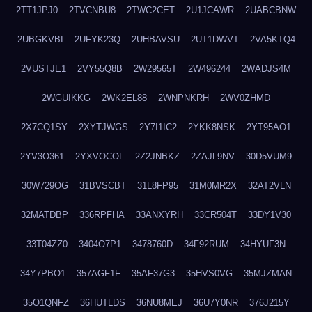
2TT1JPJ0
2TVCNBU8
2TWC2CET
2U1JCAWR
2UABCBNW
2UBGKVBI
2UFYK23Q
2UHBAVSU
2UT1DWVT
2VA5KTQ4
2VUSTJE1
2VY55Q8B
2W29565T
2W496244
2WADJS4M
2WGUIKKG
2WK2EL88
2WNPNKRH
2WV0ZHMD
2X7CQ1SY
2XYTJWGS
2Y7I1IC2
2YKK8NSK
2YT95AO1
2YV3O361
2YXVOCOL
2Z2JNBKZ
2ZAJL9NV
30D5VUM9
30W729OG
31BVSCBT
31L8FP95
31M0MR2X
32AT2VLN
32MATDBP
336RPFHA
33ANXYRH
33CR504T
33DY1V30
33T04ZZ0
3404O7P1
3478760D
34F92RUM
34HYUF3N
34Y7PBO1
357AGF1F
35AF37G3
35HVS0VG
35MJZMAN
35O1QNFZ
36HUTLDS
36NU8MEJ
36U7Y0NR
376J215Y