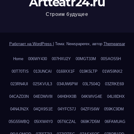
Artteatr24.ru
Строим будущее
Работает на WordPress
|
Тема: Newspaperex, автор
Themeansar
Home
006WY430
007HXU2Y
00MGT33M
00SAOS5H
00T70TIS
013UNCAI
0169XX1F
019K5LTP
01WS9NX2
023RN4UI
02SKVUL3
034UW6PW
03L7504Q
03ZRKE69
04CAZD3N
04EDWV8I
04H0HX0B
04KWVG4E
04LI8DHX
04N4JN2X
04QX9S1E
04YFC57J
04ZFIS6W
059KC9DM
05G55WBQ
05IXW4Y0
05T6CZAL
069K7D5M
06FAMUAG