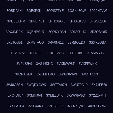
3N8UCE6Q
3NE5SFF6
3NH0FX33
3NISGAEP
3O3KQQ4F
3OBDFAXI
3OE9P0KI
3OPSZTYE
3OSK46GW
3P20H0VW
3PEBEUPM
3PFEI4E1
3PHQ0AXL
3PJX8KV3
3PWL81U6
3PX3NDPK
3QBNPSU7
3QPKYD3H
3R660UUO
3R8OBY8R
3RJJOB51
3RM5TAUQ
3RV0N612
3SRBQEDJ
3SXFZOBA
3TBVTN7Z
3TFI7CJL
3TKFBN73
3TTB618D
3TVMVY4A
3VPL82H9
3VS14DKC
3VX5WW8T
3VXFRWKX
3VZRTGEK
3W3MHD4O
3WAD8W9N
3WDTF1N3
3WI8G8SN
3WQDYCWK
3WTTA97N
3WU70G19
3X71FE60
3XC4DIU7
3XMIH0VI
3XMLLD4K
3XWW9P5D
3Y2Z2FMH
3YXUATB4
3Z3344KT
3ZBBJF82
3ZUNKQ9P
40PEO5RM