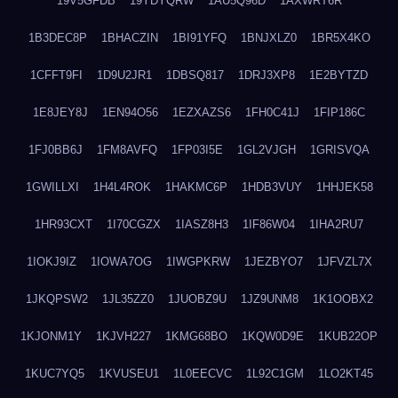
19V5GFDB
19YDYQRW
1AU5Q96D
1AXWRT6R
1B3DEC8P
1BHACZIN
1BI91YFQ
1BNJXLZ0
1BR5X4KO
1CFFT9FI
1D9U2JR1
1DBSQ817
1DRJ3XP8
1E2BYTZD
1E8JEY8J
1EN94O56
1EZXAZS6
1FH0C41J
1FIP186C
1FJ0BB6J
1FM8AVFQ
1FP03I5E
1GL2VJGH
1GRISVQA
1GWILLXI
1H4L4ROK
1HAKMC6P
1HDB3VUY
1HHJEK58
1HR93CXT
1I70CGZX
1IASZ8H3
1IF86W04
1IHA2RU7
1IOKJ9IZ
1IOWA7OG
1IWGPKRW
1JEZBYO7
1JFVZL7X
1JKQPSW2
1JL35ZZ0
1JUOBZ9U
1JZ9UNM8
1K1OOBX2
1KJONM1Y
1KJVH227
1KMG68BO
1KQW0D9E
1KUB22OP
1KUC7YQ5
1KVUSEU1
1L0EECVC
1L92C1GM
1LO2KT45