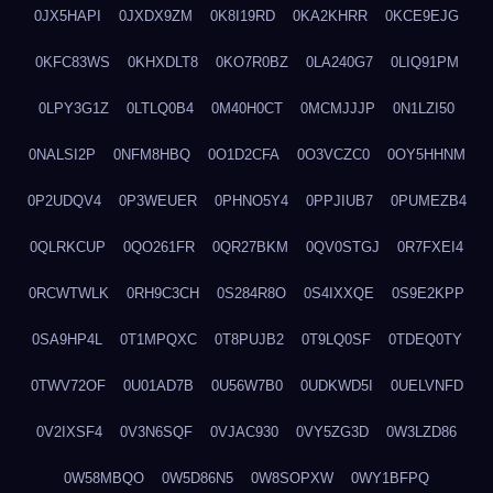
0JX5HAPI
0JXDX9ZM
0K8I19RD
0KA2KHRR
0KCE9EJG
0KFC83WS
0KHXDLT8
0KO7R0BZ
0LA240G7
0LIQ91PM
0LPY3G1Z
0LTLQ0B4
0M40H0CT
0MCMJJJP
0N1LZI50
0NALSI2P
0NFM8HBQ
0O1D2CFA
0O3VCZC0
0OY5HHNM
0P2UDQV4
0P3WEUER
0PHNO5Y4
0PPJIUB7
0PUMEZB4
0QLRKCUP
0QO261FR
0QR27BKM
0QV0STGJ
0R7FXEI4
0RCWTWLK
0RH9C3CH
0S284R8O
0S4IXXQE
0S9E2KPP
0SA9HP4L
0T1MPQXC
0T8PUJB2
0T9LQ0SF
0TDEQ0TY
0TWV72OF
0U01AD7B
0U56W7B0
0UDKWD5I
0UELVNFD
0V2IXSF4
0V3N6SQF
0VJAC930
0VY5ZG3D
0W3LZD86
0W58MBQO
0W5D86N5
0W8SOPXW
0WY1BFPQ