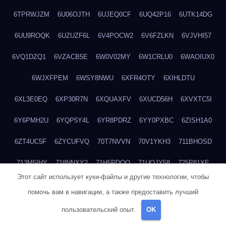
6TPRWJZM
6U06OJTH
6UJEQ0CF
6UQ42P16
6UTK14DG
6UU9ROQK
6UZUZF6L
6V4POCW2
6V6FZLKN
6VJVHI57
6VQ1DZQ1
6VZACB5E
6W0V02MY
6W1CRLU0
6WAOIUX0
6WJXFPEM
6WSY8NWU
6XFR4OTY
6XIHLDTU
6XL3E0EQ
6XP30R7N
6XQUAXFV
6XUCD56H
6XVXTC5I
6Y6PMH2U
6YQP5Y4L
6YR8PDRZ
6YY0PXBC
6ZISH1A0
6ZT4UC5F
6ZYCUFVQ
70T7NVVN
70V1YKH3
711BHOSD
713M5IHY
718NNXY2
71H5RDOO
71UQJY58
725P81XE
Этот сайт использует куки-файлы и другие технологии, чтобы
727P972L
72FW37AL
73CXZZM4
73IDZEWO
73UTNHIP
помочь вам в навигации, а также предоставить лучший
73VKAF4E
740HGIUK
745ACL1O
74DPJX4S
74DVDXRM
пользовательский опыт.
OK