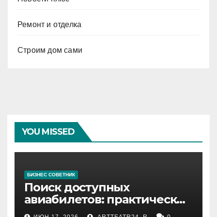
Ремонт и отделка
Строим дом сами
YOU MISSED
БИЗНЕС СОВЕТНИК
Поиск доступных
авиабилетов: практические
рекомендации
ИЮН 17, 2026
ARTTEATR24_R
0