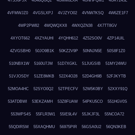
4TSJ6PJX
4U48QGQ2
4UMM8LXA
4UNHPQM1
4URT243L
4VFMWJZ0
4VGSLXPJ
4VJZYO02
4VNW7KSQ
4W6ZE1F7
4WP2PW82
4WQWQXX8
4WXQZN38
4X7TT8GV
4XYOT662
4XZYAUHI
4YQHH612
4Z52SO0V
4ZP14UIL
4ZVGSBH0
50JO9B1K
50KZ2V9P
50NNJN5E
50S8F1Z0
510NBX1W
5160U7JM
51D7XGKL
51JUGSIB
51MY24WU
51VJOSDY
51ZE8MKB
522X4O28
52D4GH9B
52FJKYTB
52MOA4HC
52SYO0Q2
52TPECFV
52W5K0BY
52XXY91Q
53ATDBWI
53EKZAMH
53Z8FUAW
54PKU5CO
551HGV0S
553WPS4S
55FLR3W1
55IE9L4V
55JKJF3L
55NCOA72
55QDIRSM
55XAQHMU
56975PIR
56GSA0U2
56QN3KEB