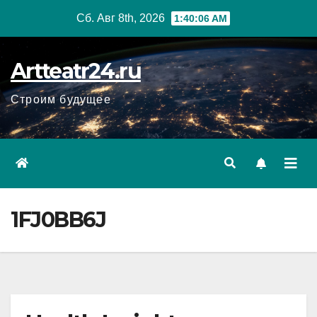
Перейти
Сб. Авг 8th, 2026
1:40:07 AM
к
содержанию
Artteatr24.ru
Строим будущее
1FJ0BB6J