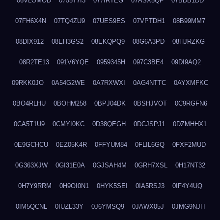
06VLOMOD
0755T7I3
077IRTEG
07ASX5QF
07BDB1DD
07FH6X4N
07TQ4ZU9
07UES9ES
07VPTDH1
08B99MM7
08DIX912
08EH3GS2
08EKQPQ9
08G6A3PD
08HJRZKG
08R2TE13
091V6YQE
0959345H
097C3BE4
09DI9AQ2
09RKK0JO
0A54G2WE
0A7RXWXI
0AG4NTTC
0AYXMFKC
0BO4RLHU
0BOHM258
0BPJ04DK
0BSHJVOT
0C9RGFN6
0CA5T1U9
0CMYI0KC
0D38QEGH
0DCJSPJ1
0DZMHHX1
0E9GCHCU
0EZ05K4R
0FFYUM84
0FLIL6GQ
0FXF2MUD
0G363XJW
0GI31E0A
0GJSAH4M
0GRH7XSL
0H17NT32
0H7Y9RRM
0H9OI0N1
0HYK5SEI
0IA5RSJ3
0IF4Y4UQ
0IM5QCNL
0IUZL33Y
0J6YMSQ9
0JAWX05J
0JMG9NJH