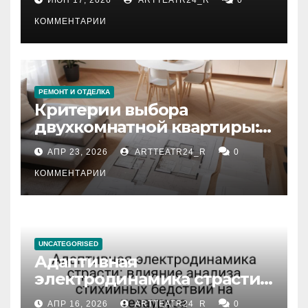
КОММЕНТАРИИ
РЕМОНТ И ОТДЕЛКА
Критерии выбора
двухкомнатной квартиры:
планировка, площадь,
АПР 23, 2026
ARTTEATR24_R
0
состояние и документация
КОММЕНТАРИИ
UNCATEGORISED
Адаптивная
электродинамика страсти:
влияние анализа
АПР 16, 2026
ARTTEATR24_R
0