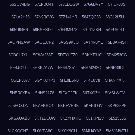
56SCV4BG
571FDQ4T
5771DEGW
57G6BV7Y
57IUFJJS
57LA2HJ6
57N9R0VG
57Z141YR
584ZQC53
58G12L5U
595U946N
59BSESDJ
59FRMR7X
59T11ZKH
5AFUR9TL
5AOPNSAW
5AQL07P2
5ASS9KJO
5AY4N3YE
5B3AF4SH
5CDCU7YL
5CWV233T
5DFYUFZ0
5DKYT31C
5DM253CG
5E4JC1TI
5EXK7A7W
5F447S51
5FMM242C
5FNR39CT
5GEF3377
5GYKO7P3
5H18E5N3
5H4C8VII
5HANI4XK
5HER0XEV
5HNS21Z8
5IFXGJFK
5IITXOZY
5IVSLWGV
5J5FOXDN
5KAFKBC4
5KEFVRBK
5KFBILGV
5KP635PE
5KSAQAB8
5KT1DCUW
5KZYHXKG
5L1KPI2V
5L515L3S
5LCKQGH7
5LOVPA8C
5LY0K9GU
5M4U4YA3
5M8JMWFU