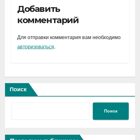
e
er
at
ail
р
Добавить
gr
s
а
комментарий
a
A
в
m
p
и
Для отправки комментария вам необходимо
p
ть
авторизоваться
.
Поиск
Поиск