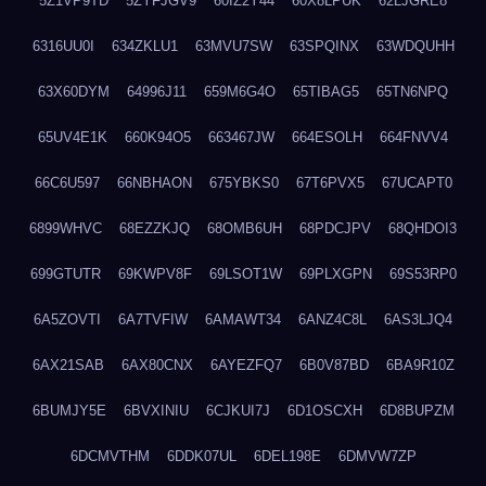
5Z1VP9TD
5ZYFJGV9
60IZ2Y44
60X8LPUK
62LJGRE8
6316UU0I
634ZKLU1
63MVU7SW
63SPQINX
63WDQUHH
63X60DYM
64996J11
659M6G4O
65TIBAG5
65TN6NPQ
65UV4E1K
660K94O5
663467JW
664ESOLH
664FNVV4
66C6U597
66NBHAON
675YBKS0
67T6PVX5
67UCAPT0
6899WHVC
68EZZKJQ
68OMB6UH
68PDCJPV
68QHDOI3
699GTUTR
69KWPV8F
69LSOT1W
69PLXGPN
69S53RP0
6A5ZOVTI
6A7TVFIW
6AMAWT34
6ANZ4C8L
6AS3LJQ4
6AX21SAB
6AX80CNX
6AYEZFQ7
6B0V87BD
6BA9R10Z
6BUMJY5E
6BVXINIU
6CJKUI7J
6D1OSCXH
6D8BUPZM
6DCMVTHM
6DDK07UL
6DEL198E
6DMVW7ZP