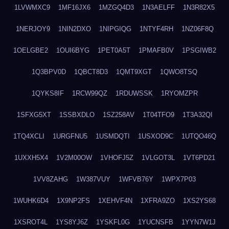
1LVWMXC9
1MF16JX6
1MZGQ4D3
1N3AELFF
1N3R82X5
1NERJOY9
1NIN2DXO
1NIPGIQG
1NTYF4RH
1NZ06F8Q
1OELGBE2
1OUI6BYG
1PET0A5T
1PMAFB0V
1PSGIWB2
1Q3BPV0D
1QBCT8D3
1QMT9XGT
1QWO8TSQ
1QYKS8IF
1RCW99QZ
1RDUWSSK
1RYOMZPR
1SFXG5XT
1SSBXDLO
1SZ258AV
1T04TFO9
1T3A32QI
1TQ4XCLI
1URGFNU5
1USMDQTI
1USXOD9C
1UTQO46Q
1UXXH5X4
1V2M00OW
1VHOFJ5Z
1VLGOT3L
1VT6PD21
1VV8ZAHG
1W387VUY
1WFVB76Y
1WPX7P03
1WUHK6D4
1X9NP2FS
1XEHVF4N
1XFRA9ZO
1XS2YS68
1XSROT4L
1YS8YJ6Z
1YSKFL0G
1YUCNSFB
1YYN7W1J