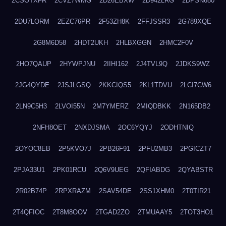
2CSOTXFR
2CVZ7WMG
2D26EBXW
2D942LRG
2DPSN680
2DU7LORM
2EZC76PR
2F53ZH8K
2FFJSSR3
2G789XQE
2G8M6D58
2HDT2UKH
2HLBXGGN
2HMC2F0V
2HO7QAUP
2HYWPJNU
2IIHI162
2J4TVL9Q
2JDKS9WZ
2JG4QYDE
2JSJLGSQ
2KKCIQS5
2KL1TDVU
2LCI7CW6
2LN9C5H3
2LVOI55N
2M7YMERZ
2MIQDBKK
2N165DB2
2NFH8OET
2NXDJSMA
2OC6YQYJ
2ODHTNIQ
2OYOC8EB
2P5KVO7J
2PB26F91
2PFU2MB3
2PGICZT7
2PJA33U1
2PK01RCU
2Q6V9UEG
2QFIABDG
2QYABSTR
2R02B74P
2RPXRAZM
2SAV54DE
2SS1XHM0
2T0TIR21
2T4QFIOC
2T8M8OOV
2TGAD2ZO
2TMUAAY5
2TOT3HO1