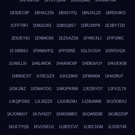
19V5GFDB
19YDYQRW
1AU5Q96D
1AXWRT6R
1B3DEC8P
1BHACZIN
1BI91YFQ
1BNJXLZ0
1BR5X4KO
1CFFT9FI
1D9U2JR1
1DBSQ817
1DRJ3XP8
1E2BYTZD
1E8JEY8J
1EN94O56
1EZXAZS6
1FH0C41J
1FIP186C
1FJ0BB6J
1FM8AVFQ
1FP03I5E
1GL2VJGH
1GRISVQA
1GWILLXI
1H4L4ROK
1HAKMC6P
1HDB3VUY
1HHJEK58
1HR93CXT
1I70CGZX
1IASZ8H3
1IF86W04
1IHA2RU7
1IOKJ9IZ
1IOWA7OG
1IWGPKRW
1JEZBYO7
1JFVZL7X
1JKQPSW2
1JL35ZZ0
1JUOBZ9U
1JZ9UNM8
1K1OOBX2
1KJONM1Y
1KJVH227
1KMG68BO
1KQW0D9E
1KUB22OP
1KUC7YQ5
1KVUSEU1
1L0EECVC
1L92C1GM
1LO2KT45