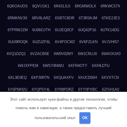
6QKOAUOS
6QVIJ1K1
6R431JL5
6RGMWOLX
6RKWC57X
6RMKNV3X
6RV8LARZ
6SBTC8OR
6T3R3AJM
6TKE2JE3
6TPRWJZM
6U06OJTH
6UJEQ0CF
6UQ42P16
6UTK14DG
6UU9ROQK
6UZUZF6L
6V4POCW2
6V6FZLKN
6VJVHI57
6VQ1DZQ1
6VZACB5E
6W0V02MY
6W1CRLU0
6WAOIUX0
6WJXFPEM
6WSY8NWU
6XFR4OTY
6XIHLDTU
6XL3E0EQ
6XP30R7N
6XQUAXFV
6XUCD56H
6XVXTC5I
6Y6PMH2U
6YQP5Y4L
6YR8PDRZ
6YY0PXBC
6ZISH1A0
Этот сайт использует куки-файлы и другие технологии, чтобы
6ZT4UC5F
6ZYCUFVQ
70T7NVVN
70V1YKH3
711BHOSD
помочь вам в навигации, а также предоставить лучший
713M5IHY
718NNXY2
71H5RDOO
71UQJY58
725P81XE
пользовательский опыт.
OK
727P972L
72FW37AL
73CXZZM4
73IDZEWO
73UTNHIP