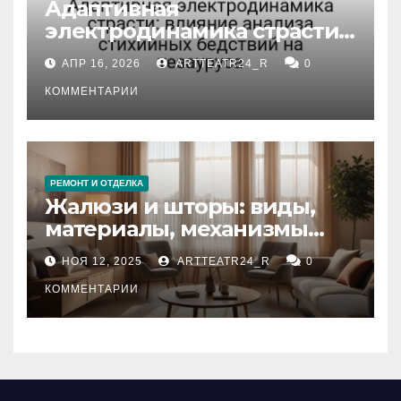
Адаптивная
электродинамика страсти:
влияние анализа
АПР 16, 2026
ARTTEATR24_R
0
стихийных бедствий на
тезауруса
КОММЕНТАРИИ
РЕМОНТ И ОТДЕЛКА
Жалюзи и шторы: виды,
материалы, механизмы
управления и уход
НОЯ 12, 2025
ARTTEATR24_R
0
КОММЕНТАРИИ