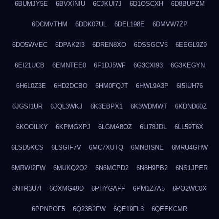
6BUMJY5E
6BVXINIU
6CJKUI7J
6D1OSCXH
6D8BUPZM
6DCMVTHM
6DDK07UL
6DEL198E
6DMVW7ZP
6DO5WVEC
6DPAK2I3
6DREN8XO
6DSSGCV5
6EEGL9Z9
6EI21UCB
6EMNTEE0
6F1DJ5WF
6G3CXI93
6G3KEGYN
6H6L0Z3E
6HD2DCBO
6HM0FQJT
6HWL9A3P
6I5IUH76
6JGSI1UR
6JQL3WKJ
6K3EBPX1
6K3WDMWT
6KDND60Z
6KOOILKY
6KPMGXPJ
6LGMA8OZ
6LI78JDL
6LL59T6X
6LSD5KCS
6LSGIF7V
6MC7XUTQ
6MNBISNE
6MRU4GHW
6MRWI2FW
6MUKQ2Q2
6N6MCPD2
6N8H9PB2
6NS1JPER
6NTR3U7I
6OXMG49D
6PHYGAFF
6PM1Z7A5
6PO2WC0X
6PPNPOF5
6Q23B2FW
6QE19FL3
6QEEKCMR