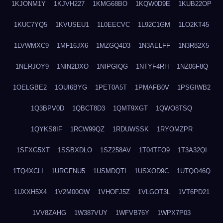
1KJONM1Y
1KJVH227
1KMG68BO
1KQW0D9E
1KUB22OP
1KUC7YQ5
1KVUSEU1
1L0EECVC
1L92C1GM
1LO2KT45
1LVWMXC9
1MF16JX6
1MZGQ4D3
1N3AELFF
1N3R82X5
1NERJOY9
1NIN2DXO
1NIPGIQG
1NTYF4RH
1NZ06F8Q
1OELGBE2
1OUI6BYG
1PET0A5T
1PMAFB0V
1PSGIWB2
1Q3BPV0D
1QBCT8D3
1QMT9XGT
1QWO8TSQ
1QYKS8IF
1RCW99QZ
1RDUWSSK
1RYOMZPR
1SFXG5XT
1SSBXDLO
1SZ258AV
1T04TFO9
1T3A32QI
1TQ4XCLI
1URGFNU5
1USMDQTI
1USXOD9C
1UTQO46Q
1UXXH5X4
1V2M00OW
1VHOFJ5Z
1VLGOT3L
1VT6PD21
1VV8ZAHG
1W387VUY
1WFVB76Y
1WPX7P03