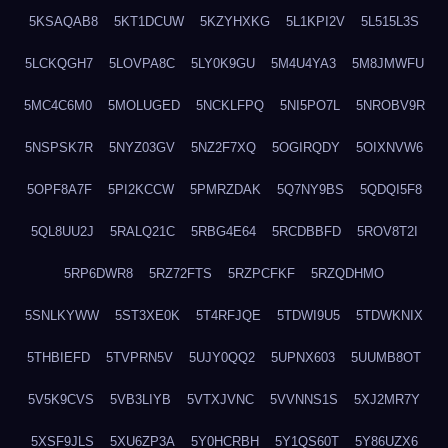
5KSAQAB8
5KT1DCUW
5KZYHXKG
5L1KPI2V
5L515L3S
5LCKQGH7
5LOVPA8C
5LY0K9GU
5M4U4YA3
5M8JMWFU
5MC4C6M0
5MOLUGED
5NCKLFPQ
5NI5PO7L
5NROBV9R
5NSPSK7R
5NYZ03GV
5NZ2F7XQ
5OGIRQDY
5OIXNVW6
5OPF8A7F
5PI2KCCW
5PMRZDAK
5Q7NY9BS
5QDQI5F8
5QL8UU2J
5RALQ21C
5RBG4E64
5RCDBBFD
5ROV8T2I
5RP6DWR8
5RZ72FTS
5RZPCFKF
5RZQDHMO
5SNLKYWW
5ST3XE0K
5T4RFJQE
5TDWI9U5
5TDWKNIX
5THBIEFD
5TVPRN5V
5UJY0QQ2
5UPNX603
5UUMB8OT
5V5K9CVS
5VB3LIYB
5VTXJVNC
5VVNNS1S
5XJ2MR7Y
5XSF9JLS
5XU6ZP3A
5Y0HCRBH
5Y1QS60T
5Y86UZX6