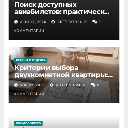
Поиск доступных
авиабилетов: практические
рекомендации
ИЮН 17, 2026
ARTTEATR24_R
0
КОММЕНТАРИИ
РЕМОНТ И ОТДЕЛКА
Критерии выбора
двухкомнатной квартиры:
планировка, площадь,
АПР 23, 2026
ARTTEATR24_R
0
состояние и документация
КОММЕНТАРИИ
UNCATEGORISED