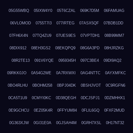
05G55WBQ
05IXW4Y0
05T6CZAL
069K7D5M
06FAMUAG
06VLOMOD
0755T7I3
077IRTEG
07ASX5QF
07BDB1DD
07FH6X4N
07TQ4ZU9
07UES9ES
07VPTDH1
08B99MM7
08DIX912
08EH3GS2
08EKQPQ9
08G6A3PD
08HJRZKG
08R2TE13
091V6YQE
0959345H
097C3BE4
09DI9AQ2
09RKK0JO
0A54G2WE
0A7RXWXI
0AG4NTTC
0AYXMFKC
0BO4RLHU
0BOHM258
0BPJ04DK
0BSHJVOT
0C9RGFN6
0CA5T1U9
0CMYI0KC
0D38QEGH
0DCJSPJ1
0DZMHHX1
0E9GCHCU
0EZ05K4R
0FFYUM84
0FLIL6GQ
0FXF2MUD
0G363XJW
0GI31E0A
0GJSAH4M
0GRH7XSL
0H17NT32