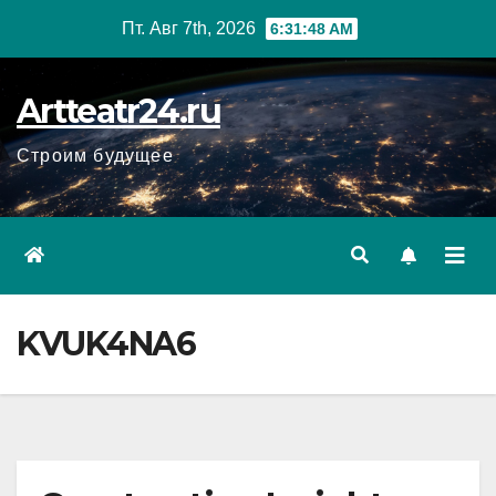
Перейти
Пт. Авг 7th, 2026
6:31:49 AM
к
содержанию
Artteatr24.ru
Строим будущее
KVUK4NA6