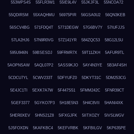
553WPS4S
55FLR3W1
55IE9L4V
55JKJF3L
55NCOA72
55QDIRSM
55XAQHMU
56975PIR
56GSA0U2
56QN3KEB
56SCV4BG
571FDQ4T
5771DEGW
57G6BV7Y
57IUFJJS
57LA2HJ6
57N9R0VG
57Z141YR
584ZQC53
58G12L5U
595U946N
59BSESDJ
59FRMR7X
59T11ZKH
5AFUR9TL
5AOPNSAW
5AQL07P2
5ASS9KJO
5AY4N3YE
5B3AF4SH
5CDCU7YL
5CWV233T
5DFYUFZ0
5DKYT31C
5DM253CG
5E4JC1TI
5EXK7A7W
5F447S51
5FMM242C
5FNR39CT
5GEF3377
5GYKO7P3
5H18E5N3
5H4C8VII
5HANI4XK
5HER0XEV
5HNS21Z8
5IFXGJFK
5IITXOZY
5IVSLWGV
5J5FOXDN
5KAFKBC4
5KEFVRBK
5KFBILGV
5KP635PE