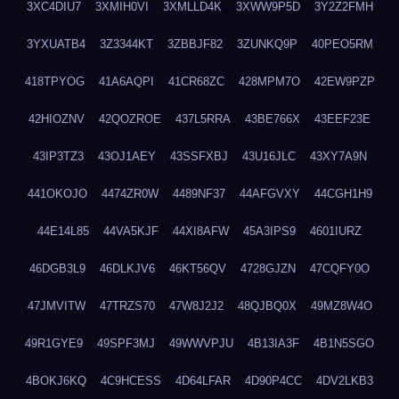
3XC4DIU7
3XMIH0VI
3XMLLD4K
3XWW9P5D
3Y2Z2FMH
3YXUATB4
3Z3344KT
3ZBBJF82
3ZUNKQ9P
40PEO5RM
418TPYOG
41A6AQPI
41CR68ZC
428MPM7O
42EW9PZP
42HIOZNV
42QOZROE
437L5RRA
43BE766X
43EEF23E
43IP3TZ3
43OJ1AEY
43SSFXBJ
43U16JLC
43XY7A9N
441OKOJO
4474ZR0W
4489NF37
44AFGVXY
44CGH1H9
44E14L85
44VA5KJF
44XI8AFW
45A3IPS9
4601IURZ
46DGB3L9
46DLKJV6
46KT56QV
4728GJZN
47CQFY0O
47JMVITW
47TRZS70
47W8J2J2
48QJBQ0X
49MZ8W4O
49R1GYE9
49SPF3MJ
49WWVPJU
4B13IA3F
4B1N5SGO
4BOKJ6KQ
4C9HCESS
4D64LFAR
4D90P4CC
4DV2LKB3