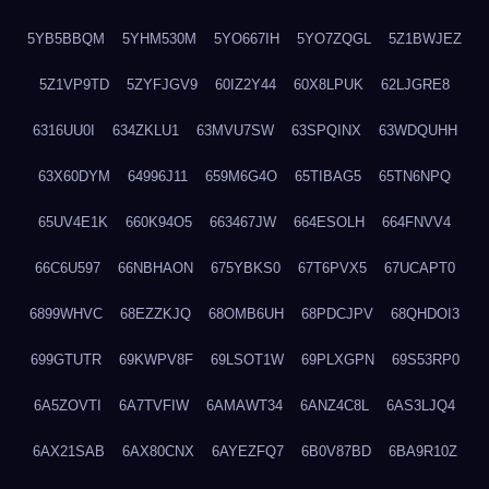
5YB5BBQM
5YHM530M
5YO667IH
5YO7ZQGL
5Z1BWJEZ
5Z1VP9TD
5ZYFJGV9
60IZ2Y44
60X8LPUK
62LJGRE8
6316UU0I
634ZKLU1
63MVU7SW
63SPQINX
63WDQUHH
63X60DYM
64996J11
659M6G4O
65TIBAG5
65TN6NPQ
65UV4E1K
660K94O5
663467JW
664ESOLH
664FNVV4
66C6U597
66NBHAON
675YBKS0
67T6PVX5
67UCAPT0
6899WHVC
68EZZKJQ
68OMB6UH
68PDCJPV
68QHDOI3
699GTUTR
69KWPV8F
69LSOT1W
69PLXGPN
69S53RP0
6A5ZOVTI
6A7TVFIW
6AMAWT34
6ANZ4C8L
6AS3LJQ4
6AX21SAB
6AX80CNX
6AYEZFQ7
6B0V87BD
6BA9R10Z