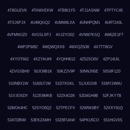
4T8GUZVK
4TAWVEKW
4TBBI1Y5
4TJ1ASNW
4TPTYC45
4TSJ6PJX
4U48QGQ2
4UMM8LXA
4UNHPQM1
4URT243L
4VFMWJZ0
4VGSLXPJ
4VJZYO02
4VNW7KSQ
4W6ZE1F7
4WP2PW82
4WQWQXX8
4WXQZN38
4X7TT8GV
4XYOT662
4XZYAUHI
4YQHH612
4Z52SO0V
4ZP14UIL
4ZVGSBH0
50JO9B1K
50KZ2V9P
50NNJN5E
50S8F1Z0
510NBX1W
5160U7JM
51D7XGKL
51JUGSIB
51MY24WU
51VJOSDY
51ZE8MKB
522X4O28
52D4GH9B
52FJKYTB
52MOA4HC
52SYO0Q2
52TPECFV
52W5K0BY
52XXY91Q
53ATDBWI
53EKZAMH
53Z8FUAW
54PKU5CO
551HGV0S