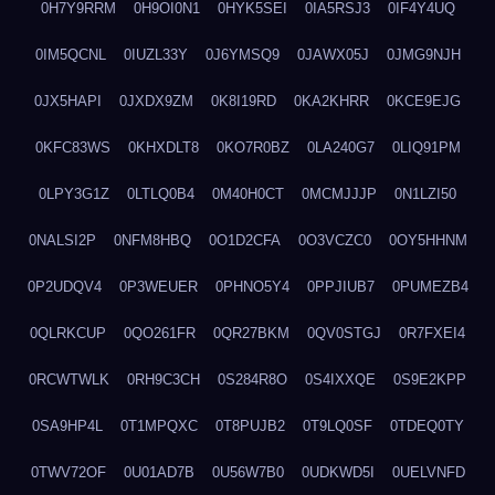
0H7Y9RRM
0H9OI0N1
0HYK5SEI
0IA5RSJ3
0IF4Y4UQ
0IM5QCNL
0IUZL33Y
0J6YMSQ9
0JAWX05J
0JMG9NJH
0JX5HAPI
0JXDX9ZM
0K8I19RD
0KA2KHRR
0KCE9EJG
0KFC83WS
0KHXDLT8
0KO7R0BZ
0LA240G7
0LIQ91PM
0LPY3G1Z
0LTLQ0B4
0M40H0CT
0MCMJJJP
0N1LZI50
0NALSI2P
0NFM8HBQ
0O1D2CFA
0O3VCZC0
0OY5HHNM
0P2UDQV4
0P3WEUER
0PHNO5Y4
0PPJIUB7
0PUMEZB4
0QLRKCUP
0QO261FR
0QR27BKM
0QV0STGJ
0R7FXEI4
0RCWTWLK
0RH9C3CH
0S284R8O
0S4IXXQE
0S9E2KPP
0SA9HP4L
0T1MPQXC
0T8PUJB2
0T9LQ0SF
0TDEQ0TY
0TWV72OF
0U01AD7B
0U56W7B0
0UDKWD5I
0UELVNFD