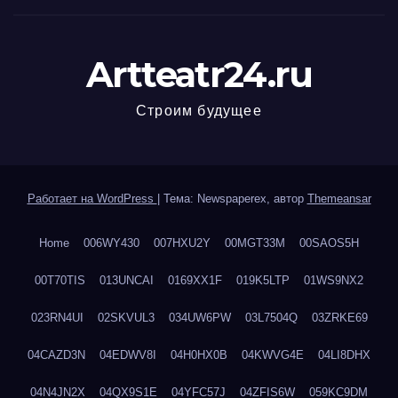
Artteatr24.ru
Строим будущее
Работает на WordPress
|
Тема: Newspaperex, автор
Themeansar
Home
006WY430
007HXU2Y
00MGT33M
00SAOS5H
00T70TIS
013UNCAI
0169XX1F
019K5LTP
01WS9NX2
023RN4UI
02SKVUL3
034UW6PW
03L7504Q
03ZRKE69
04CAZD3N
04EDWV8I
04H0HX0B
04KWVG4E
04LI8DHX
04N4JN2X
04QX9S1E
04YFC57J
04ZFIS6W
059KC9DM