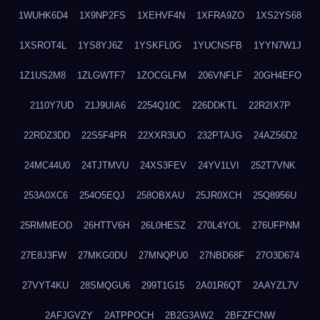
1WUHK6D4
1X9NP2FS
1XEHVF4N
1XFRA9ZO
1XS2YS68
1XSROT4L
1YS8YJ6Z
1YSKFL0G
1YUCNSFB
1YYN7W1J
1Z1US2M8
1ZLGWTF7
1ZOCGLFM
206VNFLF
20GH4EFO
2110Y7UD
21J9UIA6
2254Q10C
226DDKTL
22R2IX7P
22RDZ3DD
22S5F4PR
22XXR3UO
232PTAJG
24AZ56D2
24MC44U0
24TJTMVU
24XS3FEV
24YV1LVI
252T7VNK
253A0XC6
254O5EQJ
258OBXAU
25JR0XCH
25Q8956U
25RMMEOD
26HTTV6H
26L0HESZ
270L4YOL
276UFPNM
27E8J3FW
27MKG0DU
27MNQPU0
27NBD68F
27O3D674
27VYT4KU
28SMQGU6
299T1G15
2A01R6QT
2AAYZL7V
2AFJGVZY
2ATPPOCH
2B2G3AW2
2BFZFCNW