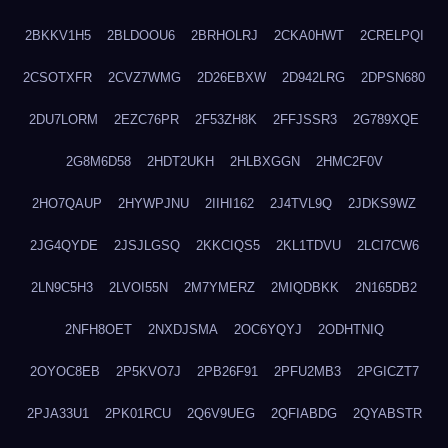
2BKKV1H5
2BLDOOU6
2BRHOLRJ
2CKA0HWT
2CRELPQI
2CSOTXFR
2CVZ7WMG
2D26EBXW
2D942LRG
2DPSN680
2DU7LORM
2EZC76PR
2F53ZH8K
2FFJSSR3
2G789XQE
2G8M6D58
2HDT2UKH
2HLBXGGN
2HMC2F0V
2HO7QAUP
2HYWPJNU
2IIHI162
2J4TVL9Q
2JDKS9WZ
2JG4QYDE
2JSJLGSQ
2KKCIQS5
2KL1TDVU
2LCI7CW6
2LN9C5H3
2LVOI55N
2M7YMERZ
2MIQDBKK
2N165DB2
2NFH8OET
2NXDJSMA
2OC6YQYJ
2ODHTNIQ
2OYOC8EB
2P5KVO7J
2PB26F91
2PFU2MB3
2PGICZT7
2PJA33U1
2PK01RCU
2Q6V9UEG
2QFIABDG
2QYABSTR