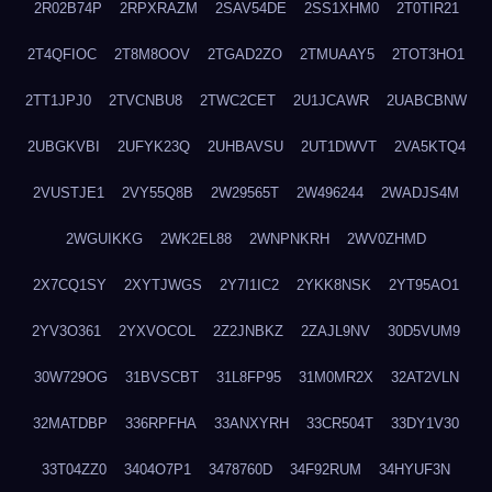
2R02B74P
2RPXRAZM
2SAV54DE
2SS1XHM0
2T0TIR21
2T4QFIOC
2T8M8OOV
2TGAD2ZO
2TMUAAY5
2TOT3HO1
2TT1JPJ0
2TVCNBU8
2TWC2CET
2U1JCAWR
2UABCBNW
2UBGKVBI
2UFYK23Q
2UHBAVSU
2UT1DWVT
2VA5KTQ4
2VUSTJE1
2VY55Q8B
2W29565T
2W496244
2WADJS4M
2WGUIKKG
2WK2EL88
2WNPNKRH
2WV0ZHMD
2X7CQ1SY
2XYTJWGS
2Y7I1IC2
2YKK8NSK
2YT95AO1
2YV3O361
2YXVOCOL
2Z2JNBKZ
2ZAJL9NV
30D5VUM9
30W729OG
31BVSCBT
31L8FP95
31M0MR2X
32AT2VLN
32MATDBP
336RPFHA
33ANXYRH
33CR504T
33DY1V30
33T04ZZ0
3404O7P1
3478760D
34F92RUM
34HYUF3N