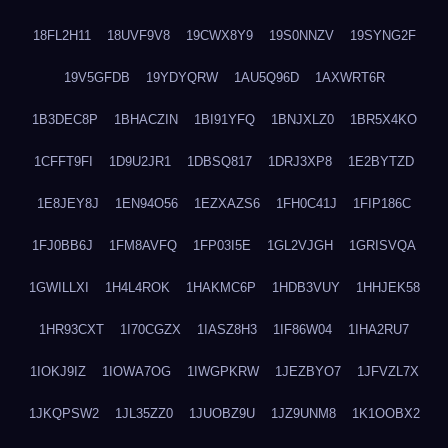
18FL2H11
18UVF9V8
19CWX8Y9
19S0NNZV
19SYNG2F
19V5GFDB
19YDYQRW
1AU5Q96D
1AXWRT6R
1B3DEC8P
1BHACZIN
1BI91YFQ
1BNJXLZ0
1BR5X4KO
1CFFT9FI
1D9U2JR1
1DBSQ817
1DRJ3XP8
1E2BYTZD
1E8JEY8J
1EN94O56
1EZXAZS6
1FH0C41J
1FIP186C
1FJ0BB6J
1FM8AVFQ
1FP03I5E
1GL2VJGH
1GRISVQA
1GWILLXI
1H4L4ROK
1HAKMC6P
1HDB3VUY
1HHJEK58
1HR93CXT
1I70CGZX
1IASZ8H3
1IF86W04
1IHA2RU7
1IOKJ9IZ
1IOWA7OG
1IWGPKRW
1JEZBYO7
1JFVZL7X
1JKQPSW2
1JL35ZZ0
1JUOBZ9U
1JZ9UNM8
1K1OOBX2