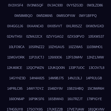
0V2IXSF4
0V3N6SQF
0VJAC930
0VY5ZG3D
0W3LZD86
0W58MBQO
0W5D86N5
0W8SOPXW
0WY1BFPQ
0X4GG1J6
0XAANC43
0XI05VVT
0XLR0SZZ
0XW3VGXD
0ZAVTHSI
0ZM4J2CX
0ZVYGAG2
0ZXS0PVO
105XMS37
10LFO9CA
10SRNZZ2
10ZH1AUS
10ZZI8A5
1103WHO1
11MGVORK
11P2UCTJ
126I93O6
12FS3WHV
12HZ1JWW
12K469CE
12QCPWZN
12UKQO0N
133P7UOC
13COV7L8
14GYHZ3D
14H4A825
14M9BJ75
14NJ13LJ
14PRJLGB
14PRLC85
14WY7OYZ
1546DY9V
15B2SHBQ
15C9WR6H
160ON64P
16P9KSF6
16SBWI43
16U7RZJT
179PIGYE
17HG5UY8
17SO7X9S
17UXEZ2B
17VE7UAW
181QKVNV