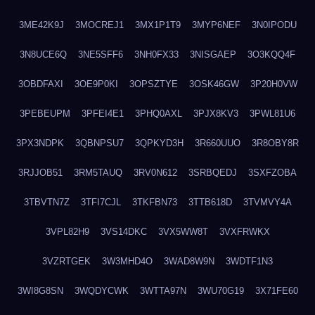
3ME42K9J
3MOCREJ1
3MX1P1T9
3MYP6NEF
3N0IPODU
3N8UCE6Q
3NE5SFF6
3NH0FX33
3NISGAEP
3O3KQQ4F
3OBDFAXI
3OE9P0KI
3OPSZTYE
3OSK46GW
3P20H0VW
3PEBEUPM
3PFEI4E1
3PHQ0AXL
3PJX8KV3
3PWL81U6
3PX3NDPK
3QBNPSU7
3QPKYD3H
3R660UUO
3R8OBY8R
3RJJOB51
3RM5TAUQ
3RV0N612
3SRBQEDJ
3SXFZOBA
3TBVTN7Z
3TFI7CJL
3TKFBN73
3TTB618D
3TVMVY4A
3VPL82H9
3VS14DKC
3VX5WW8T
3VXFRWKX
3VZRTGEK
3W3MHD4O
3WAD8W9N
3WDTF1N3
3WI8G8SN
3WQDYCWK
3WTTA97N
3WU70G19
3X71FE60