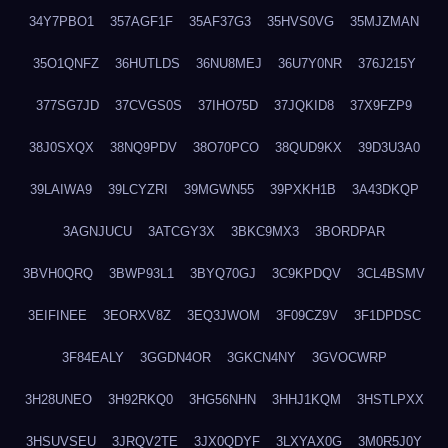
34Y7PBO1
357AGF1F
35AF37G3
35HVS0VG
35MJZMAN
35O1QNFZ
36HUTLDS
36NU8MEJ
36U7Y0NR
376J215Y
377SG7JD
37CVGS0S
37IHO75D
37JQKID8
37X9FZP9
38J0SXQX
38NQ9PDV
38O70PCO
38QUD9KX
39D3U3A0
39LAIWA9
39LCYZRI
39MGWN55
39PXKH1B
3A43DKQP
3AGNJUCU
3ATCGY3X
3BKC9MX3
3BORDPAR
3BVH0QRQ
3BWP93L1
3BYQ70GJ
3C9KPDQV
3CL4BSMV
3EIFINEE
3EORXV8Z
3EQ3JWOM
3F09CZ9V
3F1DPDSC
3F84EALY
3GGDN4OR
3GKCN4NY
3GVOCWRP
3H28UNEO
3H92RKQ0
3HG56NHN
3HHJ1KQM
3HSTLPXX
3HSUVSEU
3JRQV2TE
3JX0QDYF
3LXYAX0G
3M0R5J0Y