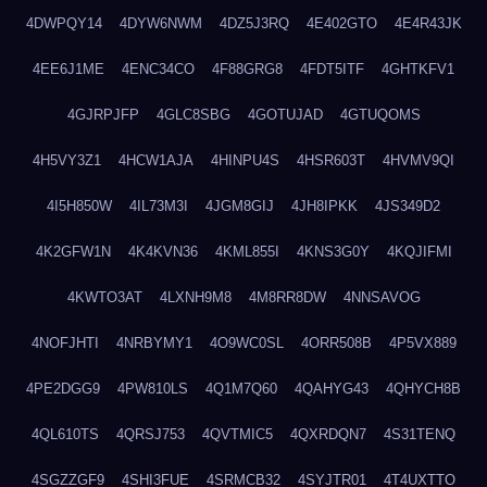
4DWPQY14
4DYW6NWM
4DZ5J3RQ
4E402GTO
4E4R43JK
4EE6J1ME
4ENC34CO
4F88GRG8
4FDT5ITF
4GHTKFV1
4GJRPJFP
4GLC8SBG
4GOTUJAD
4GTUQOMS
4H5VY3Z1
4HCW1AJA
4HINPU4S
4HSR603T
4HVMV9QI
4I5H850W
4IL73M3I
4JGM8GIJ
4JH8IPKK
4JS349D2
4K2GFW1N
4K4KVN36
4KML855I
4KNS3G0Y
4KQJIFMI
4KWTO3AT
4LXNH9M8
4M8RR8DW
4NNSAVOG
4NOFJHTI
4NRBYMY1
4O9WC0SL
4ORR508B
4P5VX889
4PE2DGG9
4PW810LS
4Q1M7Q60
4QAHYG43
4QHYCH8B
4QL610TS
4QRSJ753
4QVTMIC5
4QXRDQN7
4S31TENQ
4SGZZGF9
4SHI3FUE
4SRMCB32
4SYJTR01
4T4UXTTO