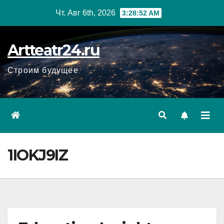
Перейти
Чт. Авг 6th, 2026
3:28:53 AM
к
содержанию
Artteatr24.ru
Строим будущее
1IOKJ9IZ