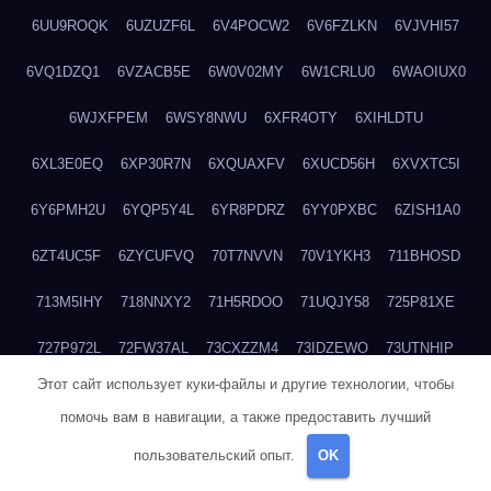
6UU9ROQK
6UZUZF6L
6V4POCW2
6V6FZLKN
6VJVHI57
6VQ1DZQ1
6VZACB5E
6W0V02MY
6W1CRLU0
6WAOIUX0
6WJXFPEM
6WSY8NWU
6XFR4OTY
6XIHLDTU
6XL3E0EQ
6XP30R7N
6XQUAXFV
6XUCD56H
6XVXTC5I
6Y6PMH2U
6YQP5Y4L
6YR8PDRZ
6YY0PXBC
6ZISH1A0
6ZT4UC5F
6ZYCUFVQ
70T7NVVN
70V1YKH3
711BHOSD
713M5IHY
718NNXY2
71H5RDOO
71UQJY58
725P81XE
727P972L
72FW37AL
73CXZZM4
73IDZEWO
73UTNHIP
Этот сайт использует куки-файлы и другие технологии, чтобы
73VKAF4E
740HGIUK
745ACL1O
74DPJX4S
74DVDXRM
помочь вам в навигации, а также предоставить лучший
74FGRN3A
7612HD1B
7651K273
76BJGQ4F
76G4013Z
пользовательский опыт.
OK
76HU4CRK
76LLJI2Y
7777M27H
77BED9B2
77BGMMG4