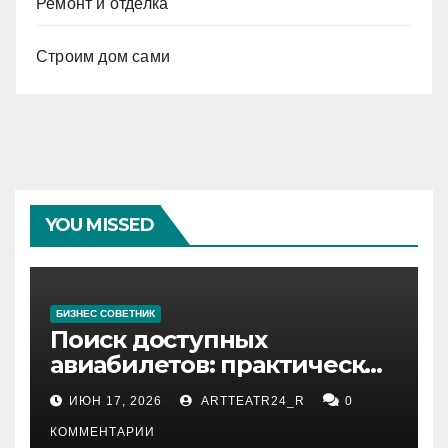
Ремонт и отделка
Строим дом сами
YOU MISSED
БИЗНЕС СОВЕТНИК
Поиск доступных
авиабилетов: практические
рекомендации
ИЮН 17, 2026
ARTTEATR24_R
0
КОММЕНТАРИИ