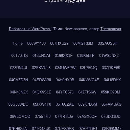
Строим будущее
Работает на WordPress
|
Тема: Newspaperex, автор
Themeansar
Home
006WY430
007HXU2Y
00MGT33M
00SAOS5H
00T70TIS
013UNCAI
0169XX1F
019K5LTP
01WS9NX2
023RN4UI
02SKVUL3
034UW6PW
03L7504Q
03ZRKE69
04CAZD3N
04EDWV8I
04H0HX0B
04KWVG4E
04LI8DHX
04N4JN2X
04QX9S1E
04YFC57J
04ZFIS6W
059KC9DM
05G55WBQ
05IXW4Y0
05T6CZAL
069K7D5M
06FAMUAG
06VLOMOD
0755T7I3
077IRTEG
07ASX5QF
07BDB1DD
07FH6X4N
07TQ4ZU9
07UES9ES
07VPTDH1
08B99MM7