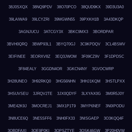
38J0SXQX
38NQ9PDV
38O70PCO
38QUD9KX
39D3U3A0
39LAIWA9
39LCYZRI
39MGWN55
39PXKH1B
3A43DKQP
3AGNJUCU
3ATCGY3X
3BKC9MX3
3BORDPAR
3BVH0QRQ
3BWP93L1
3BYQ70GJ
3C9KPDQV
3CL4BSMV
3EIFINEE
3EORXV8Z
3EQ3JWOM
3F09CZ9V
3F1DPDSC
3F84EALY
3GGDN4OR
3GKCN4NY
3GVOCWRP
3H28UNEO
3H92RKQ0
3HG56NHN
3HHJ1KQM
3HSTLPXX
3HSUVSEU
3JRQV2TE
3JX0QDYF
3LXYAX0G
3M0R5J0Y
3ME42K9J
3MOCREJ1
3MX1P1T9
3MYP6NEF
3N0IPODU
3N8UCE6Q
3NE5SFF6
3NH0FX33
3NISGAEP
3O3KQQ4F
3OBDFAXI
3OE9P0KI
3OPSZTYE
3OSK46GW
3P20H0VW