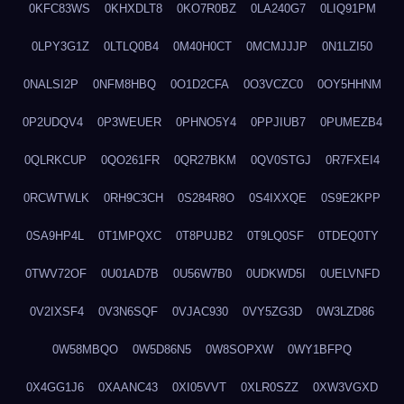
0KFC83WS
0KHXDLT8
0KO7R0BZ
0LA240G7
0LIQ91PM
0LPY3G1Z
0LTLQ0B4
0M40H0CT
0MCMJJJP
0N1LZI50
0NALSI2P
0NFM8HBQ
0O1D2CFA
0O3VCZC0
0OY5HHNM
0P2UDQV4
0P3WEUER
0PHNO5Y4
0PPJIUB7
0PUMEZB4
0QLRKCUP
0QO261FR
0QR27BKM
0QV0STGJ
0R7FXEI4
0RCWTWLK
0RH9C3CH
0S284R8O
0S4IXXQE
0S9E2KPP
0SA9HP4L
0T1MPQXC
0T8PUJB2
0T9LQ0SF
0TDEQ0TY
0TWV72OF
0U01AD7B
0U56W7B0
0UDKWD5I
0UELVNFD
0V2IXSF4
0V3N6SQF
0VJAC930
0VY5ZG3D
0W3LZD86
0W58MBQO
0W5D86N5
0W8SOPXW
0WY1BFPQ
0X4GG1J6
0XAANC43
0XI05VVT
0XLR0SZZ
0XW3VGXD