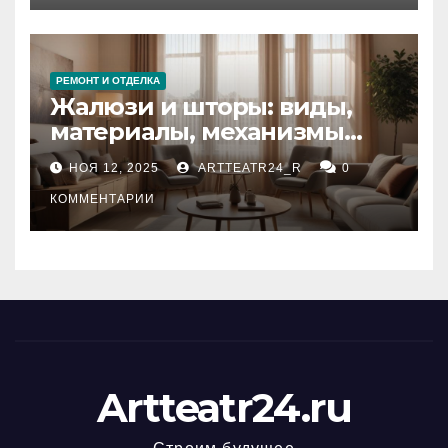
РЕМОНТ И ОТДЕЛКА
Жалюзи и шторы: виды,
материалы, механизмы
управления и уход
НОЯ 12, 2025
ARTTEATR24_R
0
КОММЕНТАРИИ
Artteatr24.ru