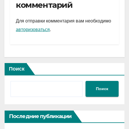
gr
s
а
комментарий
a
A
в
m
p
и
Для отправки комментария вам необходимо
p
ть
авторизоваться
.
Поиск
Поиск
Последние публикации