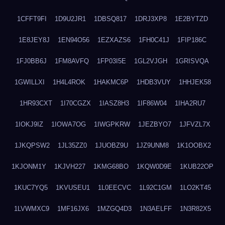
1CFFT9FI
1D9U2JR1
1DBSQ817
1DRJ3XP8
1E2BYTZD
1E8JEY8J
1EN94O56
1EZXAZS6
1FH0C41J
1FIP186C
1FJ0BB6J
1FM8AVFQ
1FP03I5E
1GL2VJGH
1GRISVQA
1GWILLXI
1H4L4ROK
1HAKMC6P
1HDB3VUY
1HHJEK58
1HR93CXT
1I70CGZX
1IASZ8H3
1IF86W04
1IHA2RU7
1IOKJ9IZ
1IOWA7OG
1IWGPKRW
1JEZBYO7
1JFVZL7X
1JKQPSW2
1JL35ZZ0
1JUOBZ9U
1JZ9UNM8
1K1OOBX2
1KJONM1Y
1KJVH227
1KMG68BO
1KQW0D9E
1KUB22OP
1KUC7YQ5
1KVUSEU1
1L0EECVC
1L92C1GM
1LO2KT45
1LVWMXC9
1MF16JX6
1MZGQ4D3
1N3AELFF
1N3R82X5