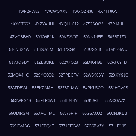
4WP2PW82
4WQWQXX8
4WXQZN38
4X7TT8GV
4XYOT662
4XZYAUHI
4YQHH612
4Z52SO0V
4ZP14UIL
4ZVGSBH0
50JO9B1K
50KZ2V9P
50NNJN5E
50S8F1Z0
510NBX1W
5160U7JM
51D7XGKL
51JUGSIB
51MY24WU
51VJOSDY
51ZE8MKB
522X4O28
52D4GH9B
52FJKYTB
52MOA4HC
52SYO0Q2
52TPECFV
52W5K0BY
52XXY91Q
53ATDBWI
53EKZAMH
53Z8FUAW
54PKU5CO
551HGV0S
553WPS4S
55FLR3W1
55IE9L4V
55JKJF3L
55NCOA72
55QDIRSM
55XAQHMU
56975PIR
56GSA0U2
56QN3KEB
56SCV4BG
571FDQ4T
5771DEGW
57G6BV7Y
57IUFJJS