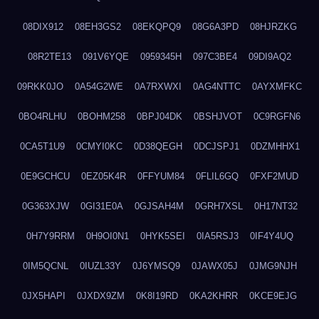
08DIX912
08EH3GS2
08EKQPQ9
08G6A3PD
08HJRZKG
08R2TE13
091V6YQE
0959345H
097C3BE4
09DI9AQ2
09RKK0JO
0A54G2WE
0A7RXWXI
0AG4NTTC
0AYXMFKC
0BO4RLHU
0BOHM258
0BPJ04DK
0BSHJVOT
0C9RGFN6
0CA5T1U9
0CMYI0KC
0D38QEGH
0DCJSPJ1
0DZMHHX1
0E9GCHCU
0EZ05K4R
0FFYUM84
0FLIL6GQ
0FXF2MUD
0G363XJW
0GI31E0A
0GJSAH4M
0GRH7XSL
0H17NT32
0H7Y9RRM
0H9OI0N1
0HYK5SEI
0IA5RSJ3
0IF4Y4UQ
0IM5QCNL
0IUZL33Y
0J6YMSQ9
0JAWX05J
0JMG9NJH
0JX5HAPI
0JXDX9ZM
0K8I19RD
0KA2KHRR
0KCE9EJG