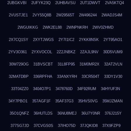
2UBGKVBI
2UFYK23Q
2UHBAVSU
2UT1DWVT
2VA5KTQ4
2VUSTJE1
2VY55Q8B
2W29565T
2W496244
2WADJS4M
2WGUIKKG
2WK2EL88
2WNPNKRH
2WV0ZHMD
2X7CQ1SY
2XYTJWGS
2Y7I1IC2
2YKK8NSK
2YT95AO1
2YV3O361
2YXVOCOL
2Z2JNBKZ
2ZAJL9NV
30D5VUM9
30W729OG
31BVSCBT
31L8FP95
31M0MR2X
32AT2VLN
32MATDBP
336RPFHA
33ANXYRH
33CR504T
33DY1V30
33T04ZZ0
3404O7P1
3478760D
34F92RUM
34HYUF3N
34Y7PBO1
357AGF1F
35AF37G3
35HVS0VG
35MJZMAN
35O1QNFZ
36HUTLDS
36NU8MEJ
36U7Y0NR
376J215Y
377SG7JD
37CVGS0S
37IHO75D
37JQKID8
37X9FZP9