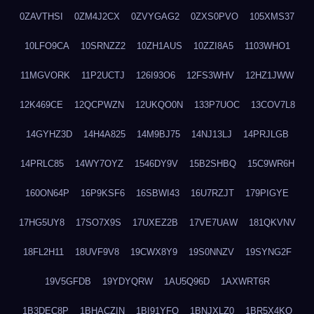
0ZAVTHSI
0ZM4J2CX
0ZVYGAG2
0ZXS0PVO
105XMS37
10LFO9CA
10SRNZZ2
10ZH1AUS
10ZZI8A5
1103WHO1
11MGVORK
11P2UCTJ
126I93O6
12FS3WHV
12HZ1JWW
12K469CE
12QCPWZN
12UKQO0N
133P7UOC
13COV7L8
14GYHZ3D
14H4A825
14M9BJ75
14NJ13LJ
14PRJLGB
14PRLC85
14WY7OYZ
1546DY9V
15B2SHBQ
15C9WR6H
160ON64P
16P9KSF6
16SBWI43
16U7RZJT
179PIGYE
17HG5UY8
17SO7X9S
17UXEZ2B
17VE7UAW
181QKVNV
18FL2H11
18UVF9V8
19CWX8Y9
19S0NNZV
19SYNG2F
19V5GFDB
19YDYQRW
1AU5Q96D
1AXWRT6R
1B3DEC8P
1BHACZIN
1BI91YFQ
1BNJXLZ0
1BR5X4KO