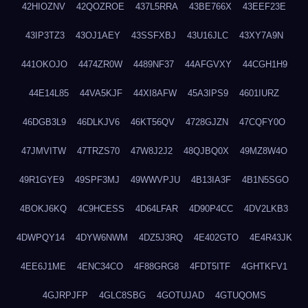
42HIOZNV
42QOZROE
437L5RRA
43BE766X
43EEF23E
43IP3TZ3
43OJ1AEY
43SSFXBJ
43U16JLC
43XY7A9N
441OKOJO
4474ZR0W
4489NF37
44AFGVXY
44CGH1H9
44E14L85
44VA5KJF
44XI8AFW
45A3IPS9
4601IURZ
46DGB3L9
46DLKJV6
46KT56QV
4728GJZN
47CQFY0O
47JMVITW
47TRZS70
47W8J2J2
48QJBQ0X
49MZ8W4O
49R1GYE9
49SPF3MJ
49WWVPJU
4B13IA3F
4B1N5SGO
4BOKJ6KQ
4C9HCESS
4D64LFAR
4D90P4CC
4DV2LKB3
4DWPQY14
4DYW6NWM
4DZ5J3RQ
4E402GTO
4E4R43JK
4EE6J1ME
4ENC34CO
4F88GRG8
4FDT5ITF
4GHTKFV1
4GJRPJFP
4GLC8SBG
4GOTUJAD
4GTUQOMS