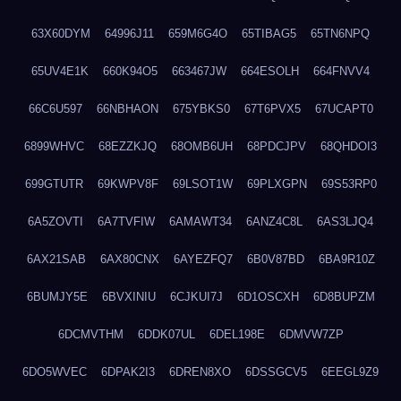
63X60DYM
64996J11
659M6G4O
65TIBAG5
65TN6NPQ
65UV4E1K
660K94O5
663467JW
664ESOLH
664FNVV4
66C6U597
66NBHAON
675YBKS0
67T6PVX5
67UCAPT0
6899WHVC
68EZZKJQ
68OMB6UH
68PDCJPV
68QHDOI3
699GTUTR
69KWPV8F
69LSOT1W
69PLXGPN
69S53RP0
6A5ZOVTI
6A7TVFIW
6AMAWT34
6ANZ4C8L
6AS3LJQ4
6AX21SAB
6AX80CNX
6AYEZFQ7
6B0V87BD
6BA9R10Z
6BUMJY5E
6BVXINIU
6CJKUI7J
6D1OSCXH
6D8BUPZM
6DCMVTHM
6DDK07UL
6DEL198E
6DMVW7ZP
6DO5WVEC
6DPAK2I3
6DREN8XO
6DSSGCV5
6EEGL9Z9