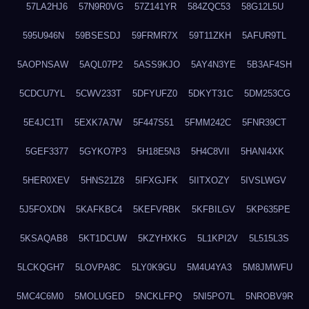
57LA2HJ6
57N9R0VG
57Z141YR
584ZQC53
58G12L5U
595U946N
59BSESDJ
59FRMR7X
59T11ZKH
5AFUR9TL
5AOPNSAW
5AQL07P2
5ASS9KJO
5AY4N3YE
5B3AF4SH
5CDCU7YL
5CWV233T
5DFYUFZ0
5DKYT31C
5DM253CG
5E4JC1TI
5EXK7A7W
5F447S51
5FMM242C
5FNR39CT
5GEF3377
5GYKO7P3
5H18E5N3
5H4C8VII
5HANI4XK
5HER0XEV
5HNS21Z8
5IFXGJFK
5IITXOZY
5IVSLWGV
5J5FOXDN
5KAFKBC4
5KEFVRBK
5KFBILGV
5KP635PE
5KSAQAB8
5KT1DCUW
5KZYHXKG
5L1KPI2V
5L515L3S
5LCKQGH7
5LOVPA8C
5LY0K9GU
5M4U4YA3
5M8JMWFU
5MC4C6M0
5MOLUGED
5NCKLFPQ
5NI5PO7L
5NROBV9R