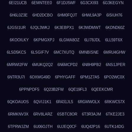
6EI21UCB
6EMNTEE0
6F1DJ5WF
6G3CXI93
6G3KEGYN
6H6L0Z3E
6HD2DCBO
6HM0FQJT
6HWL9A3P
6I5IUH76
6JGSI1UR
6JQL3WKJ
6K3EBPX1
6K3WDMWT
6KDND60Z
6KOOILKY
6KPMGXPJ
6LGMA8OZ
6LI78JDL
6LL59T6X
6LSD5KCS
6LSGIF7V
6MC7XUTQ
6MNBISNE
6MRU4GHW
6MRWI2FW
6MUKQ2Q2
6N6MCPD2
6N8H9PB2
6NS1JPER
6NTR3U7I
6OXMG49D
6PHYGAFF
6PM1Z7A5
6PO2WC0X
6PPNPOF5
6Q23B2FW
6QE19FL3
6QEEKCMR
6QKOAUOS
6QVIJ1K1
6R431JL5
6RGMWOLX
6RKWC57X
6RMKNV3X
6RV8LARZ
6SBTC8OR
6T3R3AJM
6TKE2JE3
6TPRWJZM
6U06OJTH
6UJEQ0CF
6UQ42P16
6UTK14DG