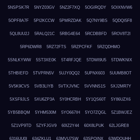
5NSPSK7R
5NYZ03GV
5NZ2F7XQ
5OGIRQDY
5OIXNVW6
5OPF8A7F
5PI2KCCW
5PMRZDAK
5Q7NY9BS
5QDQI5F8
5QL8UU2J
5RALQ21C
5RBG4E64
5RCDBBFD
5ROV8T2I
5RP6DWR8
5RZ72FTS
5RZPCFKF
5RZQDHMO
5SNLKYWW
5ST3XE0K
5T4RFJQE
5TDWI9U5
5TDWKNIX
5THBIEFD
5TVPRN5V
5UJY0QQ2
5UPNX603
5UUMB8OT
5V5K9CVS
5VB3LIYB
5VTXJVNC
5VVNNS1S
5XJ2MR7Y
5XSF9JLS
5XU6ZP3A
5Y0HCRBH
5Y1QS60T
5Y86UZX6
5YB5BBQM
5YHM530M
5YO667IH
5YO7ZQGL
5Z1BWJEZ
5Z1VP9TD
5ZYFJGV9
60IZ2Y44
60X8LPUK
62LJGRE8
6316UU0I
634ZKLU1
63MVU7SW
63SPQINX
63WDQUHH