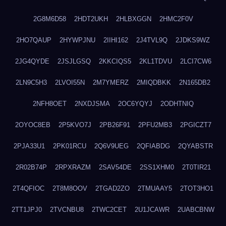
2G8M6D58
2HDT2UKH
2HLBXGGN
2HMC2F0V
2HO7QAUP
2HYWPJNU
2IIHI162
2J4TVL9Q
2JDKS9WZ
2JG4QYDE
2JSJLGSQ
2KKCIQS5
2KL1TDVU
2LCI7CW6
2LN9C5H3
2LVOI55N
2M7YMERZ
2MIQDBKK
2N165DB2
2NFH8OET
2NXDJSMA
2OC6YQYJ
2ODHTNIQ
2OYOC8EB
2P5KVO7J
2PB26F91
2PFU2MB3
2PGICZT7
2PJA33U1
2PK01RCU
2Q6V9UEG
2QFIABDG
2QYABSTR
2R02B74P
2RPXRAZM
2SAV54DE
2SS1XHM0
2T0TIR21
2T4QFIOC
2T8M8OOV
2TGAD2ZO
2TMUAAY5
2TOT3HO1
2TT1JPJ0
2TVCNBU8
2TWC2CET
2U1JCAWR
2UABCBNW