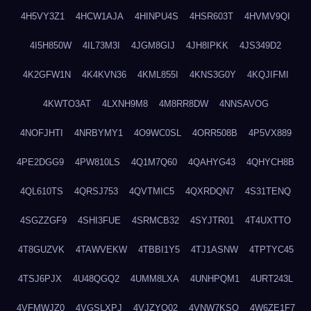
4H5VY3Z1
4HCW1AJA
4HINPU4S
4HSR603T
4HVMV9QI
4I5H850W
4IL73M3I
4JGM8GIJ
4JH8IPKK
4JS349D2
4K2GFW1N
4K4KVN36
4KML855I
4KNS3G0Y
4KQJIFMI
4KWTO3AT
4LXNH9M8
4M8RR8DW
4NNSAVOG
4NOFJHTI
4NRBYMY1
4O9WC0SL
4ORR508B
4P5VX889
4PE2DGG9
4PW810LS
4Q1M7Q60
4QAHYG43
4QHYCH8B
4QL610TS
4QRSJ753
4QVTMIC5
4QXRDQN7
4S31TENQ
4SGZZGF9
4SHI3FUE
4SRMCB32
4SYJTR01
4T4UXTTO
4T8GUZVK
4TAWVEKW
4TBBI1Y5
4TJ1ASNW
4TPTYC45
4TSJ6PJX
4U48QGQ2
4UMM8LXA
4UNHPQM1
4URT243L
4VFMWJZ0
4VGSLXPJ
4VJZYO02
4VNW7KSQ
4W6ZE1F7