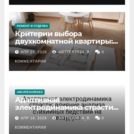
РЕМОНТ И ОТДЕЛКА
Критерии выбора
двухкомнатной квартиры:
планировка, площадь,
АПР 23, 2026
ARTTEATR24_R
0
состояние и документация
КОММЕНТАРИИ
UNCATEGORISED
Адаптивная
электродинамика страсти:
влияние анализа
АПР 16, 2026
ARTTEATR24_R
0
стихийных бедствий на
тезауруса
КОММЕНТАРИИ