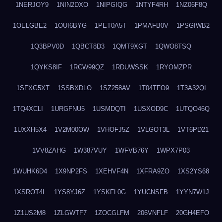
1NERJOY9
1NIN2DXO
1NIPGIQG
1NTYF4RH
1NZ06F8Q
1OELGBE2
1OUI6BYG
1PET0A5T
1PMAFB0V
1PSGIWB2
1Q3BPV0D
1QBCT8D3
1QMT9XGT
1QWO8TSQ
1QYKS8IF
1RCW99QZ
1RDUWSSK
1RYOMZPR
1SFXG5XT
1SSBXDLO
1SZ258AV
1T04TFO9
1T3A32QI
1TQ4XCLI
1URGFNU5
1USMDQTI
1USXOD9C
1UTQO46Q
1UXXH5X4
1V2M00OW
1VHOFJ5Z
1VLGOT3L
1VT6PD21
1VV8ZAHG
1W387VUY
1WFVB76Y
1WPX7P03
1WUHK6D4
1X9NP2FS
1XEHVF4N
1XFRA9ZO
1XS2YS68
1XSROT4L
1YS8YJ6Z
1YSKFL0G
1YUCNSFB
1YYN7W1J
1Z1US2M8
1ZLGWTF7
1ZOCGLFM
206VNFLF
20GH4EFO