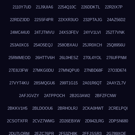
2110Y7UD
21J9UIA6
2254Q10C
226DDKTL
22R2IX7P
22RDZ3DD
22S5F4PR
22XXR3UO
232PTAJG
24AZ56D2
24MC44U0
24TJTMVU
24XS3FEV
24YV1LVI
252T7VNK
253A0XC6
254O5EQJ
258OBXAU
25JR0XCH
25Q8956U
25RMMEOD
26HTTV6H
26L0HESZ
270L4YOL
276UFPNM
27E8J3FW
27MKG0DU
27MNQPU0
27NBD68F
27O3D674
27VYT4KU
28SMQGU6
299T1G15
2A01R6QT
2AAYZL7V
2AFJGVZY
2ATPPOCH
2B2G3AW2
2BFZFCNW
2BKKV1H5
2BLDOOU6
2BRHOLRJ
2CKA0HWT
2CRELPQI
2CSOTXFR
2CVZ7WMG
2D26EBXW
2D942LRG
2DPSN680
2DU7LORM
2EZC76PR
2F53ZH8K
2FFJSSR3
2G789XQE