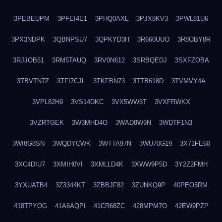
3PEBEUPM
3PFEI4E1
3PHQ0AXL
3PJX8KV3
3PWL81U6
3PX3NDPK
3QBNPSU7
3QPKYD3H
3R660UUO
3R8OBY8R
3RJJOB51
3RM5TAUQ
3RV0N612
3SRBQEDJ
3SXFZOBA
3TBVTN7Z
3TFI7CJL
3TKFBN73
3TTB618D
3TVMVY4A
3VPL82H9
3VS14DKC
3VX5WW8T
3VXFRWKX
3VZRTGEK
3W3MHD4O
3WAD8W9N
3WDTF1N3
3WI8G8SN
3WQDYCWK
3WTTA97N
3WU70G19
3X71FE60
3XC4DIU7
3XMIH0VI
3XMLLD4K
3XWW9P5D
3Y2Z2FMH
3YXUATB4
3Z3344KT
3ZBBJF82
3ZUNKQ9P
40PEO5RM
418TPYOG
41A6AQPI
41CR68ZC
428MPM7O
42EW9PZP