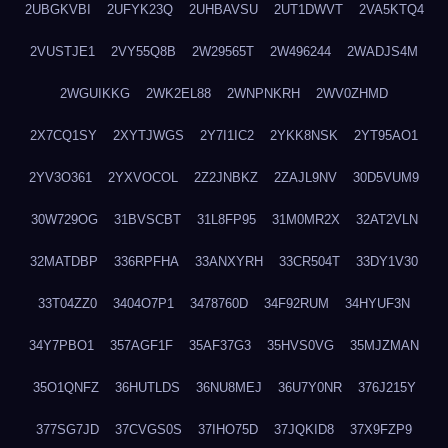
2UBGKVBI
2UFYK23Q
2UHBAVSU
2UT1DWVT
2VA5KTQ4
2VUSTJE1
2VY55Q8B
2W29565T
2W496244
2WADJS4M
2WGUIKKG
2WK2EL88
2WNPNKRH
2WV0ZHMD
2X7CQ1SY
2XYTJWGS
2Y7I1IC2
2YKK8NSK
2YT95AO1
2YV3O361
2YXVOCOL
2Z2JNBKZ
2ZAJL9NV
30D5VUM9
30W729OG
31BVSCBT
31L8FP95
31M0MR2X
32AT2VLN
32MATDBP
336RPFHA
33ANXYRH
33CR504T
33DY1V30
33T04ZZ0
3404O7P1
3478760D
34F92RUM
34HYUF3N
34Y7PBO1
357AGF1F
35AF37G3
35HVS0VG
35MJZMAN
35O1QNFZ
36HUTLDS
36NU8MEJ
36U7Y0NR
376J215Y
377SG7JD
37CVGS0S
37IHO75D
37JQKID8
37X9FZP9