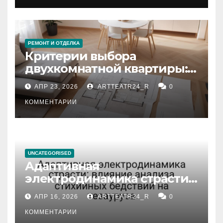
РЕМОНТ И ОТДЕЛКА
Критерии выбора
двухкомнатной квартиры:
планировка, площадь,
АПР 23, 2026
ARTTEATR24_R
0
состояние и документация
КОММЕНТАРИИ
UNCATEGORISED
Адаптивная
электродинамика страсти:
влияние анализа
АПР 16, 2026
ARTTEATR24_R
0
стихийных бедствий на
тезауруса
КОММЕНТАРИИ