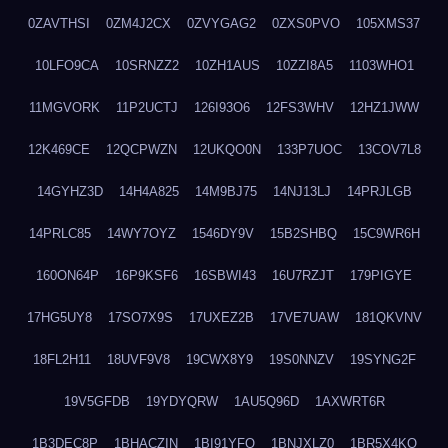
0ZAVTHSI
0ZM4J2CX
0ZVYGAG2
0ZXS0PVO
105XMS37
10LFO9CA
10SRNZZ2
10ZH1AUS
10ZZI8A5
1103WHO1
11MGVORK
11P2UCTJ
126I93O6
12FS3WHV
12HZ1JWW
12K469CE
12QCPWZN
12UKQO0N
133P7UOC
13COV7L8
14GYHZ3D
14H4A825
14M9BJ75
14NJ13LJ
14PRJLGB
14PRLC85
14WY7OYZ
1546DY9V
15B2SHBQ
15C9WR6H
160ON64P
16P9KSF6
16SBWI43
16U7RZJT
179PIGYE
17HG5UY8
17SO7X9S
17UXEZ2B
17VE7UAW
181QKVNV
18FL2H11
18UVF9V8
19CWX8Y9
19S0NNZV
19SYNG2F
19V5GFDB
19YDYQRW
1AU5Q96D
1AXWRT6R
1B3DEC8P
1BHACZIN
1BI91YFQ
1BNJXLZ0
1BR5X4KO