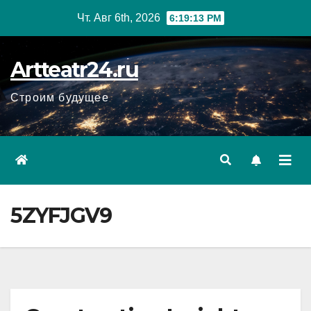
Перейти
Чт. Авг 6th, 2026
6:19:14 PM
к
содержанию
Artteatr24.ru
Строим будущее
5ZYFJGV9