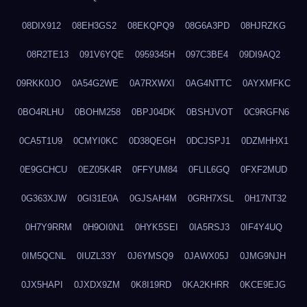
08DIX912
08EH3GS2
08EKQPQ9
08G6A3PD
08HJRZKG
08R2TE13
091V6YQE
0959345H
097C3BE4
09DI9AQ2
09RKK0JO
0A54G2WE
0A7RXWXI
0AG4NTTC
0AYXMFKC
0BO4RLHU
0BOHM258
0BPJ04DK
0BSHJVOT
0C9RGFN6
0CA5T1U9
0CMYI0KC
0D38QEGH
0DCJSPJ1
0DZMHHX1
0E9GCHCU
0EZ05K4R
0FFYUM84
0FLIL6GQ
0FXF2MUD
0G363XJW
0GI31E0A
0GJSAH4M
0GRH7XSL
0H17NT32
0H7Y9RRM
0H9OI0N1
0HYK5SEI
0IA5RSJ3
0IF4Y4UQ
0IM5QCNL
0IUZL33Y
0J6YMSQ9
0JAWX05J
0JMG9NJH
0JX5HAPI
0JXDX9ZM
0K8I19RD
0KA2KHRR
0KCE9EJG