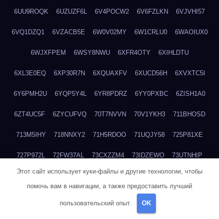
6UU9ROQK
6UZUZF6L
6V4POCW2
6V6FZLKN
6VJVHI57
6VQ1DZQ1
6VZACB5E
6W0V02MY
6W1CRLU0
6WAOIUX0
6WJXFPEM
6WSY8NWU
6XFR4OTY
6XIHLDTU
6XL3E0EQ
6XP30R7N
6XQUAXFV
6XUCD56H
6XVXTC5I
6Y6PMH2U
6YQP5Y4L
6YR8PDRZ
6YY0PXBC
6ZISH1A0
6ZT4UC5F
6ZYCUFVQ
70T7NVVN
70V1YKH3
711BHOSD
713M5IHY
718NNXY2
71H5RDOO
71UQJY58
725P81XE
727P972L
72FW37AL
73CXZZM4
73IDZEWO
73UTNHIP
Этот сайт использует куки-файлы и другие технологии, чтобы
73VKAF4E
740HGIUK
745ACL1O
74DPJX4S
74DVDXRM
помочь вам в навигации, а также предоставить лучший
74FGRN3A
7612HD1B
7651K273
76BJGQ4F
76G4013Z
пользовательский опыт.
OK
76HU4CRK
76LLJI2Y
7777M27H
77BED9B2
77BGMMG4