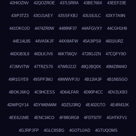
42HIOZNV
42QOZROE
437L5RRA
43BE766X
43EEF23E
43IP3TZ3
43OJ1AEY
43SSFXBJ
43U16JLC
43XY7A9N
441OKOJO
4474ZR0W
4489NF37
44AFGVXY
44CGH1H9
44E14L85
44VA5KJF
44XI8AFW
45A3IPS9
4601IURZ
46DGB3L9
46DLKJV6
46KT56QV
4728GJZN
47CQFY0O
47JMVITW
47TRZS70
47W8J2J2
48QJBQ0X
49MZ8W4O
49R1GYE9
49SPF3MJ
49WWVPJU
4B13IA3F
4B1N5SGO
4BOKJ6KQ
4C9HCESS
4D64LFAR
4D90P4CC
4DV2LKB3
4DWPQY14
4DYW6NWM
4DZ5J3RQ
4E402GTO
4E4R43JK
4EE6J1ME
4ENC34CO
4F88GRG8
4FDT5ITF
4GHTKFV1
4GJRPJFP
4GLC8SBG
4GOTUJAD
4GTUQOMS