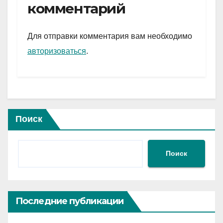
gr
s
а
комментарий
a
A
в
m
p
и
Для отправки комментария вам необходимо
p
ть
авторизоваться
.
Поиск
Поиск
Последние публикации