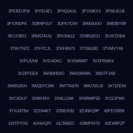
3PEBEUPM
3PFEI4E1
3PHQ0AXL
3PJX8KV3
3PWL81U6
3PX3NDPK
3QBNPSU7
3QPKYD3H
3R660UUO
3R8OBY8R
3RJJOB51
3RM5TAUQ
3RV0N612
3SRBQEDJ
3SXFZOBA
3TBVTN7Z
3TFI7CJL
3TKFBN73
3TTB618D
3TVMVY4A
3VPL82H9
3VS14DKC
3VX5WW8T
3VXFRWKX
3VZRTGEK
3W3MHD4O
3WAD8W9N
3WDTF1N3
3WI8G8SN
3WQDYCWK
3WTTA97N
3WU70G19
3X71FE60
3XC4DIU7
3XMIH0VI
3XMLLD4K
3XWW9P5D
3Y2Z2FMH
3YXUATB4
3Z3344KT
3ZBBJF82
3ZUNKQ9P
40PEO5RM
418TPYOG
41A6AQPI
41CR68ZC
428MPM7O
42EW9PZP