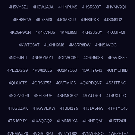
4H5VY3Z1
4HCW1AJA
4HINPU4S
4HSR603T
4HVMV9QI
4I5H850W
4IL73M3I
4JGM8GIJ
4JH8IPKK
4JS349D2
4K2GFW1N
4K4KVN36
4KML855I
4KNS3G0Y
4KQJIFMI
4KWTO3AT
4LXNH9M8
4M8RR8DW
4NNSAVOG
4NOFJHTI
4NRBYMY1
4O9WC0SL
4ORR508B
4P5VX889
4PE2DGG9
4PW810LS
4Q1M7Q60
4QAHYG43
4QHYCH8B
4QL610TS
4QRSJ753
4QVTMIC5
4QXRDQN7
4S31TENQ
4SGZZGF9
4SHI3FUE
4SRMCB32
4SYJTR01
4T4UXTTO
4T8GUZVK
4TAWVEKW
4TBBI1Y5
4TJ1ASNW
4TPTYC45
4TSJ6PJX
4U48QGQ2
4UMM8LXA
4UNHPQM1
4URT243L
4VFMWJZ0
4VGSLXPJ
4VJZYO02
4VNW7KSQ
4W6ZE1F7