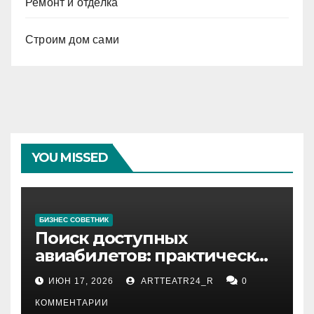
Ремонт и отделка
Строим дом сами
YOU MISSED
БИЗНЕС СОВЕТНИК
Поиск доступных
авиабилетов: практические
рекомендации
ИЮН 17, 2026
ARTTEATR24_R
0
КОММЕНТАРИИ