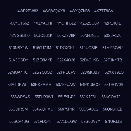
4WP2PW82
4WQWQXX8
4WXQZN38
4X7TT8GV
4XYOT662
4XZYAUHI
4YQHH612
4Z52SO0V
4ZP14UIL
4ZVGSBH0
50JO9B1K
50KZ2V9P
50NNJN5E
50S8F1Z0
510NBX1W
5160U7JM
51D7XGKL
51JUGSIB
51MY24WU
51VJOSDY
51ZE8MKB
522X4O28
52D4GH9B
52FJKYTB
52MOA4HC
52SYO0Q2
52TPECFV
52W5K0BY
52XXY91Q
53ATDBWI
53EKZAMH
53Z8FUAW
54PKU5CO
551HGV0S
553WPS4S
55FLR3W1
55IE9L4V
55JKJF3L
55NCOA72
55QDIRSM
55XAQHMU
56975PIR
56GSA0U2
56QN3KEB
56SCV4BG
571FDQ4T
5771DEGW
57G6BV7Y
57IUFJJS