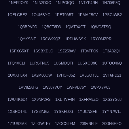
1NERJOY9
1NIN2DXO
1NIPGIQG
1NTYF4RH
1NZ06F8Q
1OELGBE2
1OUI6BYG
1PET0A5T
1PMAFB0V
1PSGIWB2
1Q3BPV0D
1QBCT8D3
1QMT9XGT
1QWO8TSQ
1QYKS8IF
1RCW99QZ
1RDUWSSK
1RYOMZPR
1SFXG5XT
1SSBXDLO
1SZ258AV
1T04TFO9
1T3A32QI
1TQ4XCLI
1URGFNU5
1USMDQTI
1USXOD9C
1UTQO46Q
1UXXH5X4
1V2M00OW
1VHOFJ5Z
1VLGOT3L
1VT6PD21
1VV8ZAHG
1W387VUY
1WFVB76Y
1WPX7P03
1WUHK6D4
1X9NP2FS
1XEHVF4N
1XFRA9ZO
1XS2YS68
1XSROT4L
1YS8YJ6Z
1YSKFL0G
1YUCNSFB
1YYN7W1J
1Z1US2M8
1ZLGWTF7
1ZOCGLFM
206VNFLF
20GH4EFO