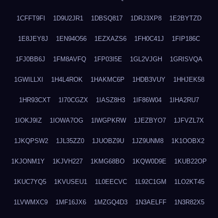
1CFFT9FI
1D9U2JR1
1DBSQ817
1DRJ3XP8
1E2BYTZD
1E8JEY8J
1EN94O56
1EZXAZS6
1FH0C41J
1FIP186C
1FJ0BB6J
1FM8AVFQ
1FP03I5E
1GL2VJGH
1GRISVQA
1GWILLXI
1H4L4ROK
1HAKMC6P
1HDB3VUY
1HHJEK58
1HR93CXT
1I70CGZX
1IASZ8H3
1IF86W04
1IHA2RU7
1IOKJ9IZ
1IOWA7OG
1IWGPKRW
1JEZBYO7
1JFVZL7X
1JKQPSW2
1JL35ZZ0
1JUOBZ9U
1JZ9UNM8
1K1OOBX2
1KJONM1Y
1KJVH227
1KMG68BO
1KQW0D9E
1KUB22OP
1KUC7YQ5
1KVUSEU1
1L0EECVC
1L92C1GM
1LO2KT45
1LVWMXC9
1MF16JX6
1MZGQ4D3
1N3AELFF
1N3R82X5