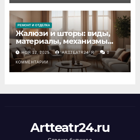
РЕМОНТ И ОТДЕЛКА
Жалюзи и шторы: виды,
материалы, механизмы
управления и уход
НОЯ 12, 2025
ARTTEATR24_R
0
КОММЕНТАРИИ
Artteatr24.ru