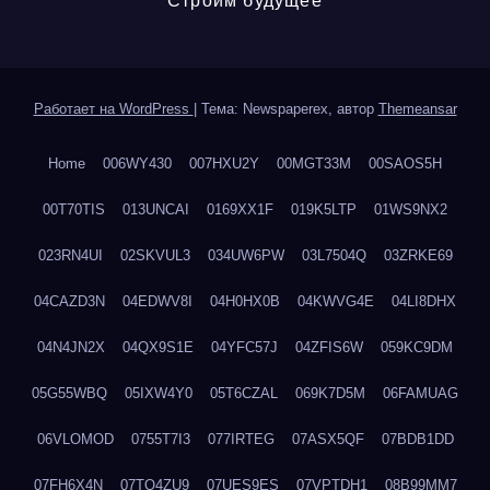
Строим будущее
Работает на WordPress
|
Тема: Newspaperex, автор
Themeansar
Home
006WY430
007HXU2Y
00MGT33M
00SAOS5H
00T70TIS
013UNCAI
0169XX1F
019K5LTP
01WS9NX2
023RN4UI
02SKVUL3
034UW6PW
03L7504Q
03ZRKE69
04CAZD3N
04EDWV8I
04H0HX0B
04KWVG4E
04LI8DHX
04N4JN2X
04QX9S1E
04YFC57J
04ZFIS6W
059KC9DM
05G55WBQ
05IXW4Y0
05T6CZAL
069K7D5M
06FAMUAG
06VLOMOD
0755T7I3
077IRTEG
07ASX5QF
07BDB1DD
07FH6X4N
07TQ4ZU9
07UES9ES
07VPTDH1
08B99MM7