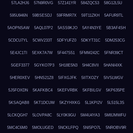
57LA2HJ6
57N9R0VG
57Z141YR
584ZQC53
58G12L5U
595U946N
59BSESDJ
59FRMR7X
59T11ZKH
5AFUR9TL
5AOPNSAW
5AQL07P2
5ASS9KJO
5AY4N3YE
5B3AF4SH
5CDCU7YL
5CWV233T
5DFYUFZ0
5DKYT31C
5DM253CG
5E4JC1TI
5EXK7A7W
5F447S51
5FMM242C
5FNR39CT
5GEF3377
5GYKO7P3
5H18E5N3
5H4C8VII
5HANI4XK
5HER0XEV
5HNS21Z8
5IFXGJFK
5IITXOZY
5IVSLWGV
5J5FOXDN
5KAFKBC4
5KEFVRBK
5KFBILGV
5KP635PE
5KSAQAB8
5KT1DCUW
5KZYHXKG
5L1KPI2V
5L515L3S
5LCKQGH7
5LOVPA8C
5LY0K9GU
5M4U4YA3
5M8JMWFU
5MC4C6M0
5MOLUGED
5NCKLFPQ
5NI5PO7L
5NROBV9R