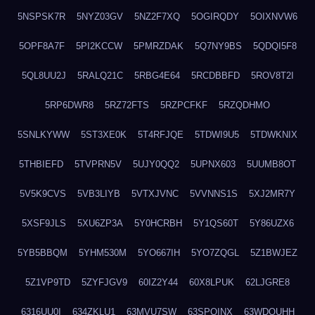
5NSPSK7R
5NYZ03GV
5NZ2F7XQ
5OGIRQDY
5OIXNVW6
5OPF8A7F
5PI2KCCW
5PMRZDAK
5Q7NY9BS
5QDQI5F8
5QL8UU2J
5RALQ21C
5RBG4E64
5RCDBBFD
5ROV8T2I
5RP6DWR8
5RZ72FTS
5RZPCFKF
5RZQDHMO
5SNLKYWW
5ST3XE0K
5T4RFJQE
5TDWI9U5
5TDWKNIX
5THBIEFD
5TVPRN5V
5UJY0QQ2
5UPNX603
5UUMB8OT
5V5K9CVS
5VB3LIYB
5VTXJVNC
5VVNNS1S
5XJ2MR7Y
5XSF9JLS
5XU6ZP3A
5Y0HCRBH
5Y1QS60T
5Y86UZX6
5YB5BBQM
5YHM530M
5YO667IH
5YO7ZQGL
5Z1BWJEZ
5Z1VP9TD
5ZYFJGV9
60IZ2Y44
60X8LPUK
62LJGRE8
6316UU0I
634ZKLU1
63MVU7SW
63SPQINX
63WDQUHH