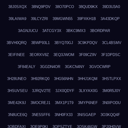
38J0SXQX
38NQ9PDV
38O70PCO
38QUD9KX
39D3U3A0
39LAIWA9
39LCYZRI
39MGWN55
39PXKH1B
3A43DKQP
3AGNJUCU
3ATCGY3X
3BKC9MX3
3BORDPAR
3BVH0QRQ
3BWP93L1
3BYQ70GJ
3C9KPDQV
3CL4BSMV
3EIFINEE
3EORXV8Z
3EQ3JWOM
3F09CZ9V
3F1DPDSC
3F84EALY
3GGDN4OR
3GKCN4NY
3GVOCWRP
3H28UNEO
3H92RKQ0
3HG56NHN
3HHJ1KQM
3HSTLPXX
3HSUVSEU
3JRQV2TE
3JX0QDYF
3LXYAX0G
3M0R5J0Y
3ME42K9J
3MOCREJ1
3MX1P1T9
3MYP6NEF
3N0IPODU
3N8UCE6Q
3NE5SFF6
3NH0FX33
3NISGAEP
3O3KQQ4F
3OBDFAXI
3OE9P0KI
3OPSZTYE
3OSK46GW
3P20H0VW