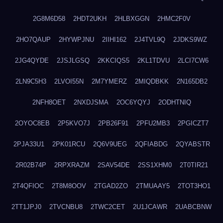
2G8M6D58
2HDT2UKH
2HLBXGGN
2HMC2F0V
2HO7QAUP
2HYWPJNU
2IIHI162
2J4TVL9Q
2JDKS9WZ
2JG4QYDE
2JSJLGSQ
2KKCIQS5
2KL1TDVU
2LCI7CW6
2LN9C5H3
2LVOI55N
2M7YMERZ
2MIQDBKK
2N165DB2
2NFH8OET
2NXDJSMA
2OC6YQYJ
2ODHTNIQ
2OYOC8EB
2P5KVO7J
2PB26F91
2PFU2MB3
2PGICZT7
2PJA33U1
2PK01RCU
2Q6V9UEG
2QFIABDG
2QYABSTR
2R02B74P
2RPXRAZM
2SAV54DE
2SS1XHM0
2T0TIR21
2T4QFIOC
2T8M8OOV
2TGAD2ZO
2TMUAAY5
2TOT3HO1
2TT1JPJ0
2TVCNBU8
2TWC2CET
2U1JCAWR
2UABCBNW