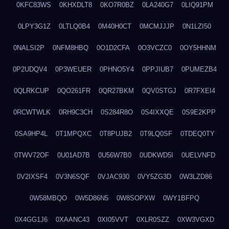
0KFC83WS
0KHXDLT8
0KO7R0BZ
0LA240G7
0LIQ91PM
0LPY3G1Z
0LTLQ0B4
0M40H0CT
0MCMJJJP
0N1LZI50
0NALSI2P
0NFM8HBQ
0O1D2CFA
0O3VCZC0
0OY5HHNM
0P2UDQV4
0P3WEUER
0PHNO5Y4
0PPJIUB7
0PUMEZB4
0QLRKCUP
0QO261FR
0QR27BKM
0QV0STGJ
0R7FXEI4
0RCWTWLK
0RH9C3CH
0S284R8O
0S4IXXQE
0S9E2KPP
0SA9HP4L
0T1MPQXC
0T8PUJB2
0T9LQ0SF
0TDEQ0TY
0TWV72OF
0U01AD7B
0U56W7B0
0UDKWD5I
0UELVNFD
0V2IXSF4
0V3N6SQF
0VJAC930
0VY5ZG3D
0W3LZD86
0W58MBQO
0W5D86N5
0W8SOPXW
0WY1BFPQ
0X4GG1J6
0XAANC43
0XI05VVT
0XLR0SZZ
0XW3VGXD