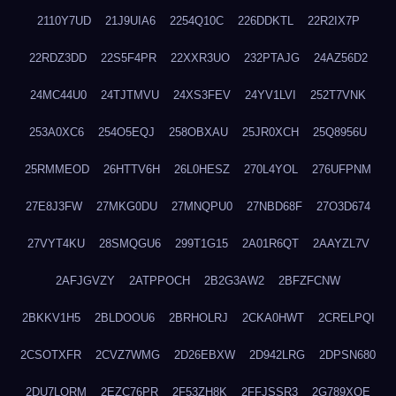
2110Y7UD
21J9UIA6
2254Q10C
226DDKTL
22R2IX7P
22RDZ3DD
22S5F4PR
22XXR3UO
232PTAJG
24AZ56D2
24MC44U0
24TJTMVU
24XS3FEV
24YV1LVI
252T7VNK
253A0XC6
254O5EQJ
258OBXAU
25JR0XCH
25Q8956U
25RMMEOD
26HTTV6H
26L0HESZ
270L4YOL
276UFPNM
27E8J3FW
27MKG0DU
27MNQPU0
27NBD68F
27O3D674
27VYT4KU
28SMQGU6
299T1G15
2A01R6QT
2AAYZL7V
2AFJGVZY
2ATPPOCH
2B2G3AW2
2BFZFCNW
2BKKV1H5
2BLDOOU6
2BRHOLRJ
2CKA0HWT
2CRELPQI
2CSOTXFR
2CVZ7WMG
2D26EBXW
2D942LRG
2DPSN680
2DU7LORM
2EZC76PR
2F53ZH8K
2FFJSSR3
2G789XQE