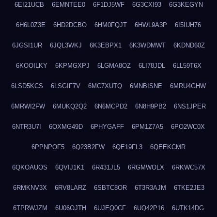
6EI21UCB
6EMNTEE0
6F1DJ5WF
6G3CXI93
6G3KEGYN
6H6L0Z3E
6HD2DCBO
6HM0FQJT
6HWL9A3P
6I5IUH76
6JGSI1UR
6JQL3WKJ
6K3EBPX1
6K3WDMWT
6KDND60Z
6KOOILKY
6KPMGXPJ
6LGMA8OZ
6LI78JDL
6LL59T6X
6LSD5KCS
6LSGIF7V
6MC7XUTQ
6MNBISNE
6MRU4GHW
6MRWI2FW
6MUKQ2Q2
6N6MCPD2
6N8H9PB2
6NS1JPER
6NTR3U7I
6OXMG49D
6PHYGAFF
6PM1Z7A5
6PO2WC0X
6PPNPOF5
6Q23B2FW
6QE19FL3
6QEEKCMR
6QKOAUOS
6QVIJ1K1
6R431JL5
6RGMWOLX
6RKWC57X
6RMKNV3X
6RV8LARZ
6SBTC8OR
6T3R3AJM
6TKE2JE3
6TPRWJZM
6U06OJTH
6UJEQ0CF
6UQ42P16
6UTK14DG