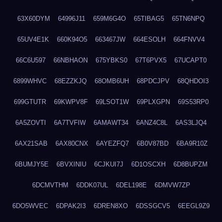
63X60DYM
64996J11
659M6G4O
65TIBAG5
65TN6NPQ
65UV4E1K
660K94O5
663467JW
664ESOLH
664FNVV4
66C6U597
66NBHAON
675YBKS0
67T6PVX5
67UCAPT0
6899WHVC
68EZZKJQ
68OMB6UH
68PDCJPV
68QHDOI3
699GTUTR
69KWPV8F
69LSOT1W
69PLXGPN
69S53RP0
6A5ZOVTI
6A7TVFIW
6AMAWT34
6ANZ4C8L
6AS3LJQ4
6AX21SAB
6AX80CNX
6AYEZFQ7
6B0V87BD
6BA9R10Z
6BUMJY5E
6BVXINIU
6CJKUI7J
6D1OSCXH
6D8BUPZM
6DCMVTHM
6DDK07UL
6DEL198E
6DMVW7ZP
6DO5WVEC
6DPAK2I3
6DREN8XO
6DSSGCV5
6EEGL9Z9