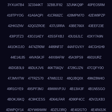
3YXUATB4
3Z3344KT
3ZBBJF82
3ZUNKQ9P
40PEO5RM
418TPYOG
41A6AQPI
41CR68ZC
428MPM7O
42EW9PZP
42HIOZNV
42QOZROE
437L5RRA
43BE766X
43EEF23E
43IP3TZ3
43OJ1AEY
43SSFXBJ
43U16JLC
43XY7A9N
441OKOJO
4474ZR0W
4489NF37
44AFGVXY
44CGH1H9
44E14L85
44VA5KJF
44XI8AFW
45A3IPS9
4601IURZ
46DGB3L9
46DLKJV6
46KT56QV
4728GJZN
47CQFY0O
47JMVITW
47TRZS70
47W8J2J2
48QJBQ0X
49MZ8W4O
49R1GYE9
49SPF3MJ
49WWVPJU
4B13IA3F
4B1N5SGO
4BOKJ6KQ
4C9HCESS
4D64LFAR
4D90P4CC
4DV2LKB3
4DWPQY14
4DYW6NWM
4DZ5J3RQ
4E402GTO
4E4R43JK