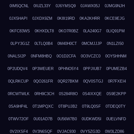
0IM5QCNL
0IUZL33Y
0J6YMSQ9
0JAWX05J
0JMG9NJH
0JX5HAPI
0JXDX9ZM
0K8I19RD
0KA2KHRR
0KCE9EJG
0KFC83WS
0KHXDLT8
0KO7R0BZ
0LA240G7
0LIQ91PM
0LPY3G1Z
0LTLQ0B4
0M40H0CT
0MCMJJJP
0N1LZI50
0NALSI2P
0NFM8HBQ
0O1D2CFA
0O3VCZC0
0OY5HHNM
0P2UDQV4
0P3WEUER
0PHNO5Y4
0PPJIUB7
0PUMEZB4
0QLRKCUP
0QO261FR
0QR27BKM
0QV0STGJ
0R7FXEI4
0RCWTWLK
0RH9C3CH
0S284R8O
0S4IXXQE
0S9E2KPP
0SA9HP4L
0T1MPQXC
0T8PUJB2
0T9LQ0SF
0TDEQ0TY
0TWV72OF
0U01AD7B
0U56W7B0
0UDKWD5I
0UELVNFD
0V2IXSF4
0V3N6SQF
0VJAC930
0VY5ZG3D
0W3LZD86