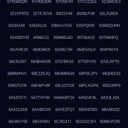
5YB5BBQM
5YHM530M
5YO667IH
5YO7ZQGL
5Z1BWJEZ
5Z1VP9TD
5ZYFJGV9
60IZ2Y44
60X8LPUK
62LJGRE8
6316UU0I
634ZKLU1
63MVU7SW
63SPQINX
63WDQUHH
63X60DYM
64996J11
659M6G4O
65TIBAG5
65TN6NPQ
65UV4E1K
660K94O5
663467JW
664ESOLH
664FNVV4
66C6U597
66NBHAON
675YBKS0
67T6PVX5
67UCAPT0
6899WHVC
68EZZKJQ
68OMB6UH
68PDCJPV
68QHDOI3
699GTUTR
69KWPV8F
69LSOT1W
69PLXGPN
69S53RP0
6A5ZOVTI
6A7TVFIW
6AMAWT34
6ANZ4C8L
6AS3LJQ4
6AX21SAB
6AX80CNX
6AYEZFQ7
6B0V87BD
6BA9R10Z
6BUMJY5E
6BVXINIU
6CJKUI7J
6D1OSCXH
6D8BUPZM