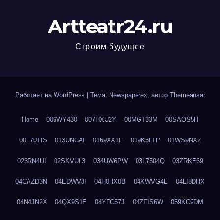
Artteatr24.ru
Строим будущее
Работает на WordPress
|
Тема: Newspaperex, автор
Themeansar
Home
006WY430
007HXU2Y
00MGT33M
00SAOS5H
00T70TIS
013UNCAI
0169XX1F
019K5LTP
01WS9NX2
023RN4UI
02SKVUL3
034UW6PW
03L7504Q
03ZRKE69
04CAZD3N
04EDWV8I
04H0HX0B
04KWVG4E
04LI8DHX
04N4JN2X
04QX9S1E
04YFC57J
04ZFIS6W
059KC9DM