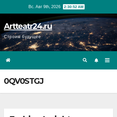
Перейти
Вс. Авг 9th, 2026
2:30:53 AM
к
содержанию
Artteatr24.ru
Строим будущее
0QV0STGJ