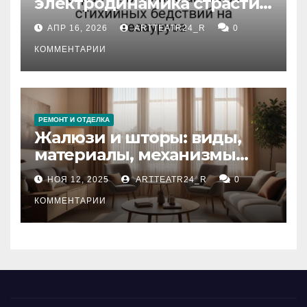
электродинамика страсти:
влияние анализа
АПР 16, 2026
ARTTEATR24_R
0
стихийных бедствий на
тезауруса
КОММЕНТАРИИ
РЕМОНТ И ОТДЕЛКА
Жалюзи и шторы: виды,
материалы, механизмы
управления и уход
НОЯ 12, 2025
ARTTEATR24_R
0
КОММЕНТАРИИ