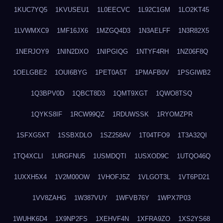
1KUC7YQ5
1KVUSEU1
1L0EECVC
1L92C1GM
1LO2KT45
1LVWMXC9
1MF16JX6
1MZGQ4D3
1N3AELFF
1N3R82X5
1NERJOY9
1NIN2DXO
1NIPGIQG
1NTYF4RH
1NZ06F8Q
1OELGBE2
1OUI6BYG
1PET0A5T
1PMAFB0V
1PSGIWB2
1Q3BPV0D
1QBCT8D3
1QMT9XGT
1QWO8TSQ
1QYKS8IF
1RCW99QZ
1RDUWSSK
1RYOMZPR
1SFXG5XT
1SSBXDLO
1SZ258AV
1T04TFO9
1T3A32QI
1TQ4XCLI
1URGFNU5
1USMDQTI
1USXOD9C
1UTQO46Q
1UXXH5X4
1V2M00OW
1VHOFJ5Z
1VLGOT3L
1VT6PD21
1VV8ZAHG
1W387VUY
1WFVB76Y
1WPX7P03
1WUHK6D4
1X9NP2FS
1XEHVF4N
1XFRA9ZO
1XS2YS68