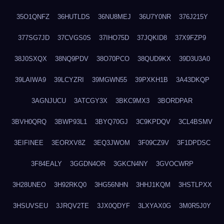
35O1QNFZ
36HUTLDS
36NU8MEJ
36U7Y0NR
376J215Y
377SG7JD
37CVGS0S
37IHO75D
37JQKID8
37X9FZP9
38J0SXQX
38NQ9PDV
38O70PCO
38QUD9KX
39D3U3A0
39LAIWA9
39LCYZRI
39MGWN55
39PXKH1B
3A43DKQP
3AGNJUCU
3ATCGY3X
3BKC9MX3
3BORDPAR
3BVH0QRQ
3BWP93L1
3BYQ70GJ
3C9KPDQV
3CL4BSMV
3EIFINEE
3EORXV8Z
3EQ3JWOM
3F09CZ9V
3F1DPDSC
3F84EALY
3GGDN4OR
3GKCN4NY
3GVOCWRP
3H28UNEO
3H92RKQ0
3HG56NHN
3HHJ1KQM
3HSTLPXX
3HSUVSEU
3JRQV2TE
3JX0QDYF
3LXYAX0G
3M0R5J0Y