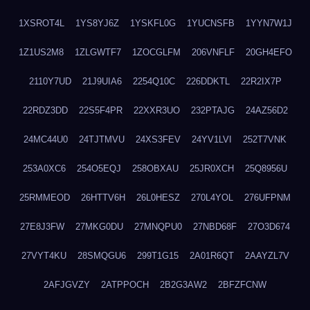
1XSROT4L
1YS8YJ6Z
1YSKFL0G
1YUCNSFB
1YYN7W1J
1Z1US2M8
1ZLGWTF7
1ZOCGLFM
206VNFLF
20GH4EFO
2110Y7UD
21J9UIA6
2254Q10C
226DDKTL
22R2IX7P
22RDZ3DD
22S5F4PR
22XXR3UO
232PTAJG
24AZ56D2
24MC44U0
24TJTMVU
24XS3FEV
24YV1LVI
252T7VNK
253A0XC6
254O5EQJ
258OBXAU
25JR0XCH
25Q8956U
25RMMEOD
26HTTV6H
26L0HESZ
270L4YOL
276UFPNM
27E8J3FW
27MKG0DU
27MNQPU0
27NBD68F
27O3D674
27VYT4KU
28SMQGU6
299T1G15
2A01R6QT
2AAYZL7V
2AFJGVZY
2ATPPOCH
2B2G3AW2
2BFZFCNW