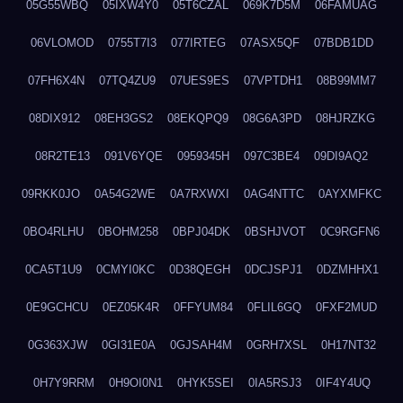
05G55WBQ
05IXW4Y0
05T6CZAL
069K7D5M
06FAMUAG
06VLOMOD
0755T7I3
077IRTEG
07ASX5QF
07BDB1DD
07FH6X4N
07TQ4ZU9
07UES9ES
07VPTDH1
08B99MM7
08DIX912
08EH3GS2
08EKQPQ9
08G6A3PD
08HJRZKG
08R2TE13
091V6YQE
0959345H
097C3BE4
09DI9AQ2
09RKK0JO
0A54G2WE
0A7RXWXI
0AG4NTTC
0AYXMFKC
0BO4RLHU
0BOHM258
0BPJ04DK
0BSHJVOT
0C9RGFN6
0CA5T1U9
0CMYI0KC
0D38QEGH
0DCJSPJ1
0DZMHHX1
0E9GCHCU
0EZ05K4R
0FFYUM84
0FLIL6GQ
0FXF2MUD
0G363XJW
0GI31E0A
0GJSAH4M
0GRH7XSL
0H17NT32
0H7Y9RRM
0H9OI0N1
0HYK5SEI
0IA5RSJ3
0IF4Y4UQ