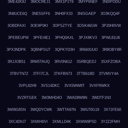
3ME42K9J
3MOCREJ1
3MX1P1T9
3MYP6NEF
3N0IPODU
3N8UCE6Q
3NE5SFF6
3NH0FX33
3NISGAEP
3O3KQQ4F
3OBDFAXI
3OE9P0KI
3OPSZTYE
3OSK46GW
3P20H0VW
3PEBEUPM
3PFEI4E1
3PHQ0AXL
3PJX8KV3
3PWL81U6
3PX3NDPK
3QBNPSU7
3QPKYD3H
3R660UUO
3R8OBY8R
3RJJOB51
3RM5TAUQ
3RV0N612
3SRBQEDJ
3SXFZOBA
3TBVTN7Z
3TFI7CJL
3TKFBN73
3TTB618D
3TVMVY4A
3VPL82H9
3VS14DKC
3VX5WW8T
3VXFRWKX
3VZRTGEK
3W3MHD4O
3WAD8W9N
3WDTF1N3
3WI8G8SN
3WQDYCWK
3WTTA97N
3WU70G19
3X71FE60
3XC4DIU7
3XMIH0VI
3XMLLD4K
3XWW9P5D
3Y2Z2FMH