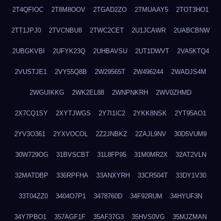
2T4QFIOC
2T8M8OOV
2TGAD2ZO
2TMUAAY5
2TOT3HO1
2TT1JPJ0
2TVCNBU8
2TWC2CET
2U1JCAWR
2UABCBNW
2UBGKVBI
2UFYK23Q
2UHBAVSU
2UT1DWVT
2VA5KTQ4
2VUSTJE1
2VY55Q8B
2W29565T
2W496244
2WADJS4M
2WGUIKKG
2WK2EL88
2WNPNKRH
2WV0ZHMD
2X7CQ1SY
2XYTJWGS
2Y7I1IC2
2YKK8NSK
2YT95AO1
2YV3O361
2YXVOCOL
2Z2JNBKZ
2ZAJL9NV
30D5VUM9
30W729OG
31BVSCBT
31L8FP95
31M0MR2X
32AT2VLN
32MATDBP
336RPFHA
33ANXYRH
33CR504T
33DY1V30
33T04ZZ0
3404O7P1
3478760D
34F92RUM
34HYUF3N
34Y7PBO1
357AGF1F
35AF37G3
35HVS0VG
35MJZMAN