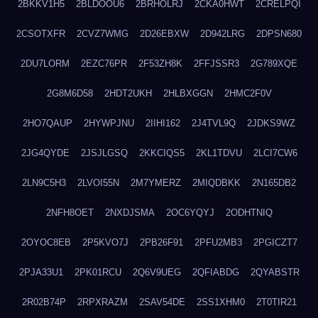
2BKKV1H5
2BLDOOU6
2BRHOLRJ
2CKA0HWT
2CRELPQI
2CSOTXFR
2CVZ7WMG
2D26EBXW
2D942LRG
2DPSN680
2DU7LORM
2EZC76PR
2F53ZH8K
2FFJSSR3
2G789XQE
2G8M6D58
2HDT2UKH
2HLBXGGN
2HMC2F0V
2HO7QAUP
2HYWPJNU
2IIHI162
2J4TVL9Q
2JDKS9WZ
2JG4QYDE
2JSJLGSQ
2KKCIQS5
2KL1TDVU
2LCI7CW6
2LN9C5H3
2LVOI55N
2M7YMERZ
2MIQDBKK
2N165DB2
2NFH8OET
2NXDJSMA
2OC6YQYJ
2ODHTNIQ
2OYOC8EB
2P5KVO7J
2PB26F91
2PFU2MB3
2PGICZT7
2PJA33U1
2PK01RCU
2Q6V9UEG
2QFIABDG
2QYABSTR
2R02B74P
2RPXRAZM
2SAV54DE
2SS1XHM0
2T0TIR21