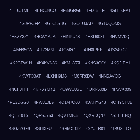
4EE6J1ME
4ENC34CO
4F88GRG8
4FDT5ITF
4GHTKFV1
4GJRPJFP
4GLC8SBG
4GOTUJAD
4GTUQOMS
4H5VY3Z1
4HCW1AJA
4HINPU4S
4HSR603T
4HVMV9QI
4I5H850W
4IL73M3I
4JGM8GIJ
4JH8IPKK
4JS349D2
4K2GFW1N
4K4KVN36
4KML855I
4KNS3G0Y
4KQJIFMI
4KWTO3AT
4LXNH9M8
4M8RR8DW
4NNSAVOG
4NOFJHTI
4NRBYMY1
4O9WC0SL
4ORR508B
4P5VX889
4PE2DGG9
4PW810LS
4Q1M7Q60
4QAHYG43
4QHYCH8B
4QL610TS
4QRSJ753
4QVTMIC5
4QXRDQN7
4S31TENQ
4SGZZGF9
4SHI3FUE
4SRMCB32
4SYJTR01
4T4UXTTO