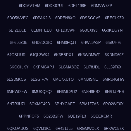
6DCMVTHM
6DDK07UL
6DEL198E
6DMVW7ZP
6DO5WVEC
6DPAK2I3
6DREN8XO
6DSSGCV5
6EEGL9Z9
6EI21UCB
6EMNTEE0
6F1DJ5WF
6G3CXI93
6G3KEGYN
6H6L0Z3E
6HD2DCBO
6HM0FQJT
6HWL9A3P
6I5IUH76
6JGSI1UR
6JQL3WKJ
6K3EBPX1
6K3WDMWT
6KDND60Z
6KOOILKY
6KPMGXPJ
6LGMA8OZ
6LI78JDL
6LL59T6X
6LSD5KCS
6LSGIF7V
6MC7XUTQ
6MNBISNE
6MRU4GHW
6MRWI2FW
6MUKQ2Q2
6N6MCPD2
6N8H9PB2
6NS1JPER
6NTR3U7I
6OXMG49D
6PHYGAFF
6PM1Z7A5
6PO2WC0X
6PPNPOF5
6Q23B2FW
6QE19FL3
6QEEKCMR
6QKOAUOS
6QVIJ1K1
6R431JL5
6RGMWOLX
6RKWC57X