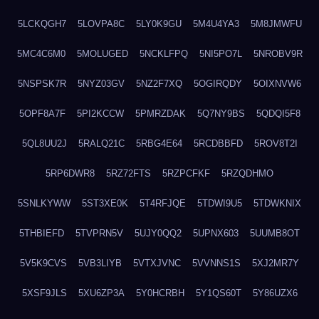
5LCKQGH7
5LOVPA8C
5LY0K9GU
5M4U4YA3
5M8JMWFU
5MC4C6M0
5MOLUGED
5NCKLFPQ
5NI5PO7L
5NROBV9R
5NSPSK7R
5NYZ03GV
5NZ2F7XQ
5OGIRQDY
5OIXNVW6
5OPF8A7F
5PI2KCCW
5PMRZDAK
5Q7NY9BS
5QDQI5F8
5QL8UU2J
5RALQ21C
5RBG4E64
5RCDBBFD
5ROV8T2I
5RP6DWR8
5RZ72FTS
5RZPCFKF
5RZQDHMO
5SNLKYWW
5ST3XE0K
5T4RFJQE
5TDWI9U5
5TDWKNIX
5THBIEFD
5TVPRN5V
5UJY0QQ2
5UPNX603
5UUMB8OT
5V5K9CVS
5VB3LIYB
5VTXJVNC
5VVNNS1S
5XJ2MR7Y
5XSF9JLS
5XU6ZP3A
5Y0HCRBH
5Y1QS60T
5Y86UZX6