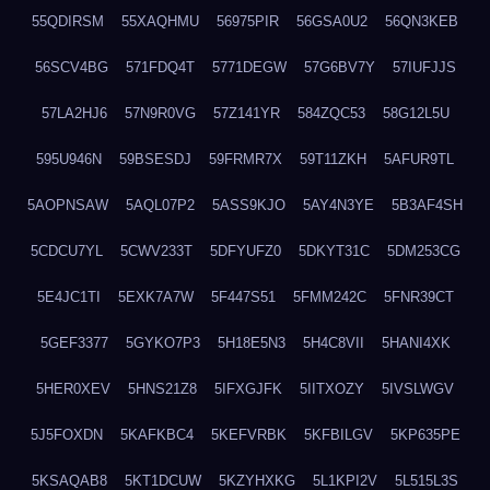
55QDIRSM
55XAQHMU
56975PIR
56GSA0U2
56QN3KEB
56SCV4BG
571FDQ4T
5771DEGW
57G6BV7Y
57IUFJJS
57LA2HJ6
57N9R0VG
57Z141YR
584ZQC53
58G12L5U
595U946N
59BSESDJ
59FRMR7X
59T11ZKH
5AFUR9TL
5AOPNSAW
5AQL07P2
5ASS9KJO
5AY4N3YE
5B3AF4SH
5CDCU7YL
5CWV233T
5DFYUFZ0
5DKYT31C
5DM253CG
5E4JC1TI
5EXK7A7W
5F447S51
5FMM242C
5FNR39CT
5GEF3377
5GYKO7P3
5H18E5N3
5H4C8VII
5HANI4XK
5HER0XEV
5HNS21Z8
5IFXGJFK
5IITXOZY
5IVSLWGV
5J5FOXDN
5KAFKBC4
5KEFVRBK
5KFBILGV
5KP635PE
5KSAQAB8
5KT1DCUW
5KZYHXKG
5L1KPI2V
5L515L3S