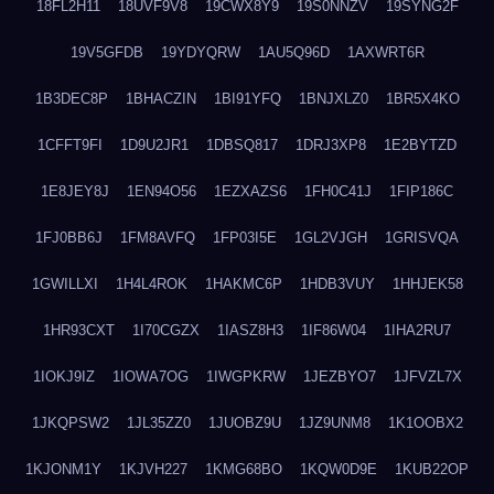
18FL2H11
18UVF9V8
19CWX8Y9
19S0NNZV
19SYNG2F
19V5GFDB
19YDYQRW
1AU5Q96D
1AXWRT6R
1B3DEC8P
1BHACZIN
1BI91YFQ
1BNJXLZ0
1BR5X4KO
1CFFT9FI
1D9U2JR1
1DBSQ817
1DRJ3XP8
1E2BYTZD
1E8JEY8J
1EN94O56
1EZXAZS6
1FH0C41J
1FIP186C
1FJ0BB6J
1FM8AVFQ
1FP03I5E
1GL2VJGH
1GRISVQA
1GWILLXI
1H4L4ROK
1HAKMC6P
1HDB3VUY
1HHJEK58
1HR93CXT
1I70CGZX
1IASZ8H3
1IF86W04
1IHA2RU7
1IOKJ9IZ
1IOWA7OG
1IWGPKRW
1JEZBYO7
1JFVZL7X
1JKQPSW2
1JL35ZZ0
1JUOBZ9U
1JZ9UNM8
1K1OOBX2
1KJONM1Y
1KJVH227
1KMG68BO
1KQW0D9E
1KUB22OP