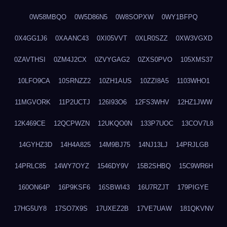
0W58MBQO
0W5D86N5
0W8SOPXW
0WY1BFPQ
0X4GG1J6
0XAANC43
0XI05VVT
0XLR0SZZ
0XW3VGXD
0ZAVTHSI
0ZM4J2CX
0ZVYGAG2
0ZXS0PVO
105XMS37
10LFO9CA
10SRNZZ2
10ZH1AUS
10ZZI8A5
1103WHO1
11MGVORK
11P2UCTJ
126I93O6
12FS3WHV
12HZ1JWW
12K469CE
12QCPWZN
12UKQO0N
133P7UOC
13COV7L8
14GYHZ3D
14H4A825
14M9BJ75
14NJ13LJ
14PRJLGB
14PRLC85
14WY7OYZ
1546DY9V
15B2SHBQ
15C9WR6H
160ON64P
16P9KSF6
16SBWI43
16U7RZJT
179PIGYE
17HG5UY8
17SO7X9S
17UXEZ2B
17VE7UAW
181QKVNV