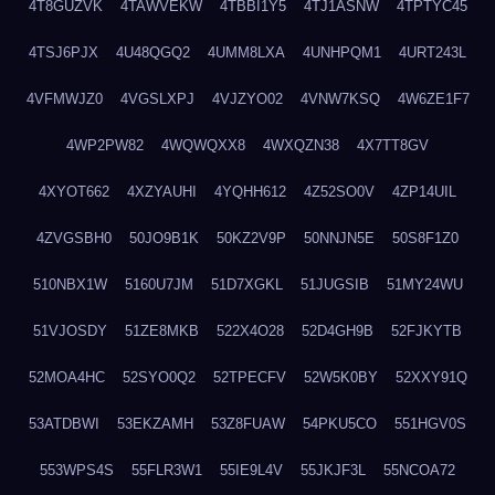
4T8GUZVK
4TAWVEKW
4TBBI1Y5
4TJ1ASNW
4TPTYC45
4TSJ6PJX
4U48QGQ2
4UMM8LXA
4UNHPQM1
4URT243L
4VFMWJZ0
4VGSLXPJ
4VJZYO02
4VNW7KSQ
4W6ZE1F7
4WP2PW82
4WQWQXX8
4WXQZN38
4X7TT8GV
4XYOT662
4XZYAUHI
4YQHH612
4Z52SO0V
4ZP14UIL
4ZVGSBH0
50JO9B1K
50KZ2V9P
50NNJN5E
50S8F1Z0
510NBX1W
5160U7JM
51D7XGKL
51JUGSIB
51MY24WU
51VJOSDY
51ZE8MKB
522X4O28
52D4GH9B
52FJKYTB
52MOA4HC
52SYO0Q2
52TPECFV
52W5K0BY
52XXY91Q
53ATDBWI
53EKZAMH
53Z8FUAW
54PKU5CO
551HGV0S
553WPS4S
55FLR3W1
55IE9L4V
55JKJF3L
55NCOA72