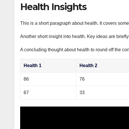
р
Health Insights
p
а
p
в
This is a short paragraph about health. It covers some 
и
Another short insight into health. Key ideas are briefl
т
ь
A concluding thought about health to round off the con
Health 1
Health 2
86
76
67
33