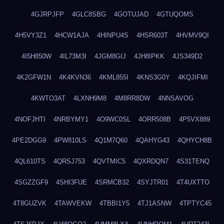
4GJRPJFP
4GLC8SBG
4GOTUJAD
4GTUQOMS
4H5VY3Z1
4HCW1AJA
4HINPU4S
4HSR603T
4HVMV9QI
4I5H850W
4IL73M3I
4JGM8GIJ
4JH8IPKK
4JS349D2
4K2GFW1N
4K4KVN36
4KML855I
4KNS3G0Y
4KQJIFMI
4KWTO3AT
4LXNH9M8
4M8RR8DW
4NNSAVOG
4NOFJHTI
4NRBYMY1
4O9WC0SL
4ORR508B
4P5VX889
4PE2DGG9
4PW810LS
4Q1M7Q60
4QAHYG43
4QHYCH8B
4QL610TS
4QRSJ753
4QVTMIC5
4QXRDQN7
4S31TENQ
4SGZZGF9
4SHI3FUE
4SRMCB32
4SYJTR01
4T4UXTTO
4T8GUZVK
4TAWVEKW
4TBBI1Y5
4TJ1ASNW
4TPTYC45