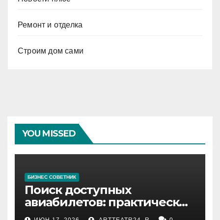
Ремонт и отделка
Строим дом сами
YOU MISSED
БИЗНЕС СОВЕТНИК
Поиск доступных
авиабилетов: практические
рекомендации
ИЮН 17, 2026
ARTTEATR24_R
0