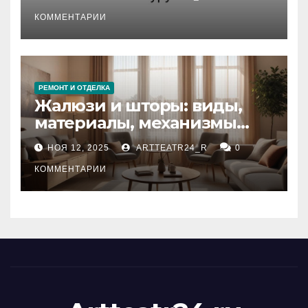
стихийных бедствий на
тезауруса
КОММЕНТАРИИ
РЕМОНТ И ОТДЕЛКА
Жалюзи и шторы: виды,
материалы, механизмы
управления и уход
НОЯ 12, 2025
ARTTEATR24_R
0
КОММЕНТАРИИ