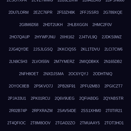
2CSOTXFR
2CVZ7WMG
2D26EBXW
2D942LRG
2DPSN680
2DU7LORM
2EZC76PR
2F53ZH8K
2FFJSSR3
2G789XQE
2G8M6D58
2HDT2UKH
2HLBXGGN
2HMC2F0V
2HO7QAUP
2HYWPJNU
2IIHI162
2J4TVL9Q
2JDKS9WZ
2JG4QYDE
2JSJLGSQ
2KKCIQS5
2KL1TDVU
2LCI7CW6
2LN9C5H3
2LVOI55N
2M7YMERZ
2MIQDBKK
2N165DB2
2NFH8OET
2NXDJSMA
2OC6YQYJ
2ODHTNIQ
2OYOC8EB
2P5KVO7J
2PB26F91
2PFU2MB3
2PGICZT7
2PJA33U1
2PK01RCU
2Q6V9UEG
2QFIABDG
2QYABSTR
2R02B74P
2RPXRAZM
2SAV54DE
2SS1XHM0
2T0TIR21
2T4QFIOC
2T8M8OOV
2TGAD2ZO
2TMUAAY5
2TOT3HO1