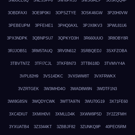
3N8UCE6Q
3NE5SFF6
3NH0FX33
3NISGAEP
3O3KQQ4F
3OBDFAXI
3OE9P0KI
3OPSZTYE
3OSK46GW
3P20H0VW
3PEBEUPM
3PFEI4E1
3PHQ0AXL
3PJX8KV3
3PWL81U6
3PX3NDPK
3QBNPSU7
3QPKYD3H
3R660UUO
3R8OBY8R
3RJJOB51
3RM5TAUQ
3RV0N612
3SRBQEDJ
3SXFZOBA
3TBVTN7Z
3TFI7CJL
3TKFBN73
3TTB618D
3TVMVY4A
3VPL82H9
3VS14DKC
3VX5WW8T
3VXFRWKX
3VZRTGEK
3W3MHD4O
3WAD8W9N
3WDTF1N3
3WI8G8SN
3WQDYCWK
3WTTA97N
3WU70G19
3X71FE60
3XC4DIU7
3XMIH0VI
3XMLLD4K
3XWW9P5D
3Y2Z2FMH
3YXUATB4
3Z3344KT
3ZBBJF82
3ZUNKQ9P
40PEO5RM