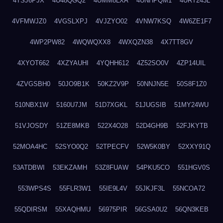
4TSJ6PJX
4U48QGQ2
4UMM8LXA
4UNHPQM1
4URT243L
4VFMWJZ0
4VGSLXPJ
4VJZYO02
4VNW7KSQ
4W6ZE1F7
4WP2PW82
4WQWQXX8
4WXQZN38
4X7TT8GV
4XYOT662
4XZYAUHI
4YQHH612
4Z52SO0V
4ZP14UIL
4ZVGSBH0
50JO9B1K
50KZ2V9P
50NNJN5E
50S8F1Z0
510NBX1W
5160U7JM
51D7XGKL
51JUGSIB
51MY24WU
51VJOSDY
51ZE8MKB
522X4O28
52D4GH9B
52FJKYTB
52MOA4HC
52SYO0Q2
52TPECFV
52W5K0BY
52XXY91Q
53ATDBWI
53EKZAMH
53Z8FUAW
54PKU5CO
551HGV0S
553WPS4S
55FLR3W1
55IE9L4V
55JKJF3L
55NCOA72
55QDIRSM
55XAQHMU
56975PIR
56GSA0U2
56QN3KEB