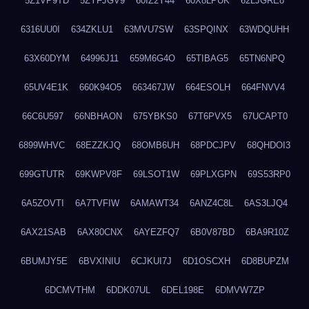
5Z1VP9TD
5ZYFJGV9
60IZ2Y44
60X8LPUK
62LJGRE8
6316UU0I
634ZKLU1
63MVU7SW
63SPQINX
63WDQUHH
63X60DYM
64996J11
659M6G4O
65TIBAG5
65TN6NPQ
65UV4E1K
660K94O5
663467JW
664ESOLH
664FNVV4
66C6U597
66NBHAON
675YBKS0
67T6PVX5
67UCAPT0
6899WHVC
68EZZKJQ
68OMB6UH
68PDCJPV
68QHDOI3
699GTUTR
69KWPV8F
69LSOT1W
69PLXGPN
69S53RP0
6A5ZOVTI
6A7TVFIW
6AMAWT34
6ANZ4C8L
6AS3LJQ4
6AX21SAB
6AX80CNX
6AYEZFQ7
6B0V87BD
6BA9R10Z
6BUMJY5E
6BVXINIU
6CJKUI7J
6D1OSCXH
6D8BUPZM
6DCMVTHM
6DDK07UL
6DEL198E
6DMVW7ZP