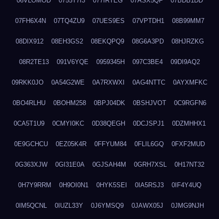
06VLOMOD
0755T7I3
077IRTEG
07ASX5QF
07BDB1DD
07FH6X4N
07TQ4ZU9
07UES9ES
07VPTDH1
08B99MM7
08DIX912
08EH3GS2
08EKQPQ9
08G6A3PD
08HJRZKG
08R2TE13
091V6YQE
0959345H
097C3BE4
09DI9AQ2
09RKK0JO
0A54G2WE
0A7RXWXI
0AG4NTTC
0AYXMFKC
0BO4RLHU
0BOHM258
0BPJ04DK
0BSHJVOT
0C9RGFN6
0CA5T1U9
0CMYI0KC
0D38QEGH
0DCJSPJ1
0DZMHHX1
0E9GCHCU
0EZ05K4R
0FFYUM84
0FLIL6GQ
0FXF2MUD
0G363XJW
0GI31E0A
0GJSAH4M
0GRH7XSL
0H17NT32
0H7Y9RRM
0H9OI0N1
0HYK5SEI
0IA5RSJ3
0IF4Y4UQ
0IM5QCNL
0IUZL33Y
0J6YMSQ9
0JAWX05J
0JMG9NJH