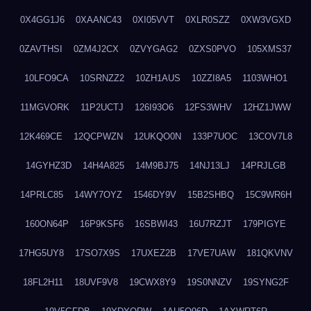
0X4GG1J6
0XAANC43
0XI05VVT
0XLR0SZZ
0XW3VGXD
0ZAVTHSI
0ZM4J2CX
0ZVYGAG2
0ZXS0PVO
105XMS37
10LFO9CA
10SRNZZ2
10ZH1AUS
10ZZI8A5
1103WHO1
11MGVORK
11P2UCTJ
126I93O6
12FS3WHV
12HZ1JWW
12K469CE
12QCPWZN
12UKQO0N
133P7UOC
13COV7L8
14GYHZ3D
14H4A825
14M9BJ75
14NJ13LJ
14PRJLGB
14PRLC85
14WY7OYZ
1546DY9V
15B2SHBQ
15C9WR6H
160ON64P
16P9KSF6
16SBWI43
16U7RZJT
179PIGYE
17HG5UY8
17SO7X9S
17UXEZ2B
17VE7UAW
181QKVNV
18FL2H11
18UVF9V8
19CWX8Y9
19S0NNZV
19SYNG2F