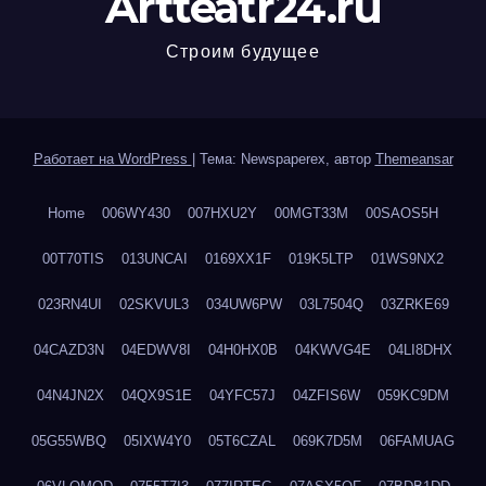
Artteatr24.ru
Строим будущее
Работает на WordPress
|
Тема: Newspaperex, автор
Themeansar
Home
006WY430
007HXU2Y
00MGT33M
00SAOS5H
00T70TIS
013UNCAI
0169XX1F
019K5LTP
01WS9NX2
023RN4UI
02SKVUL3
034UW6PW
03L7504Q
03ZRKE69
04CAZD3N
04EDWV8I
04H0HX0B
04KWVG4E
04LI8DHX
04N4JN2X
04QX9S1E
04YFC57J
04ZFIS6W
059KC9DM
05G55WBQ
05IXW4Y0
05T6CZAL
069K7D5M
06FAMUAG