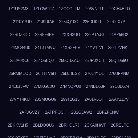
1Z1US2M8
1ZLGWTF7
1ZOCGLFM
206VNFLF
20GH4EFO
2110Y7UD
21J9UIA6
2254Q10C
226DDKTL
22R2IX7P
22RDZ3DD
22S5F4PR
22XXR3UO
232PTAJG
24AZ56D2
24MC44U0
24TJTMVU
24XS3FEV
24YV1LVI
252T7VNK
253A0XC6
254O5EQJ
258OBXAU
25JR0XCH
25Q8956U
25RMMEOD
26HTTV6H
26L0HESZ
270L4YOL
276UFPNM
27E8J3FW
27MKG0DU
27MNQPU0
27NBD68F
27O3D674
27VYT4KU
28SMQGU6
299T1G15
2A01R6QT
2AAYZL7V
2AFJGVZY
2ATPPOCH
2B2G3AW2
2BFZFCNW
2BKKV1H5
2BLDOOU6
2BRHOLRJ
2CKA0HWT
2CRELPQI