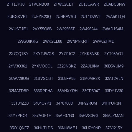
2TT1JPJ0
2TVCNBU8
2TWC2CET
2U1JCAWR
2UABCBNW
2UBGKVBI
2UFYK23Q
2UHBAVSU
2UT1DWVT
2VA5KTQ4
2VUSTJE1
2VY55Q8B
2W29565T
2W496244
2WADJS4M
2WGUIKKG
2WK2EL88
2WNPNKRH
2WV0ZHMD
2X7CQ1SY
2XYTJWGS
2Y7I1IC2
2YKK8NSK
2YT95AO1
2YV3O361
2YXVOCOL
2Z2JNBKZ
2ZAJL9NV
30D5VUM9
30W729OG
31BVSCBT
31L8FP95
31M0MR2X
32AT2VLN
32MATDBP
336RPFHA
33ANXYRH
33CR504T
33DY1V30
33T04ZZ0
3404O7P1
3478760D
34F92RUM
34HYUF3N
34Y7PBO1
357AGF1F
35AF37G3
35HVS0VG
35MJZMAN
35O1QNFZ
36HUTLDS
36NU8MEJ
36U7Y0NR
376J215Y