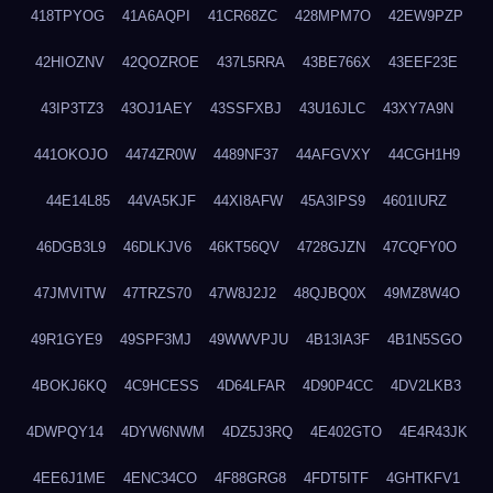
418TPYOG
41A6AQPI
41CR68ZC
428MPM7O
42EW9PZP
42HIOZNV
42QOZROE
437L5RRA
43BE766X
43EEF23E
43IP3TZ3
43OJ1AEY
43SSFXBJ
43U16JLC
43XY7A9N
441OKOJO
4474ZR0W
4489NF37
44AFGVXY
44CGH1H9
44E14L85
44VA5KJF
44XI8AFW
45A3IPS9
4601IURZ
46DGB3L9
46DLKJV6
46KT56QV
4728GJZN
47CQFY0O
47JMVITW
47TRZS70
47W8J2J2
48QJBQ0X
49MZ8W4O
49R1GYE9
49SPF3MJ
49WWVPJU
4B13IA3F
4B1N5SGO
4BOKJ6KQ
4C9HCESS
4D64LFAR
4D90P4CC
4DV2LKB3
4DWPQY14
4DYW6NWM
4DZ5J3RQ
4E402GTO
4E4R43JK
4EE6J1ME
4ENC34CO
4F88GRG8
4FDT5ITF
4GHTKFV1