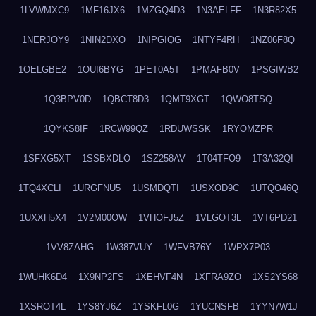
1LVWMXC9
1MF16JX6
1MZGQ4D3
1N3AELFF
1N3R82X5
1NERJOY9
1NIN2DXO
1NIPGIQG
1NTYF4RH
1NZ06F8Q
1OELGBE2
1OUI6BYG
1PET0A5T
1PMAFB0V
1PSGIWB2
1Q3BPV0D
1QBCT8D3
1QMT9XGT
1QWO8TSQ
1QYKS8IF
1RCW99QZ
1RDUWSSK
1RYOMZPR
1SFXG5XT
1SSBXDLO
1SZ258AV
1T04TFO9
1T3A32QI
1TQ4XCLI
1URGFNU5
1USMDQTI
1USXOD9C
1UTQO46Q
1UXXH5X4
1V2M00OW
1VHOFJ5Z
1VLGOT3L
1VT6PD21
1VV8ZAHG
1W387VUY
1WFVB76Y
1WPX7P03
1WUHK6D4
1X9NP2FS
1XEHVF4N
1XFRA9ZO
1XS2YS68
1XSROT4L
1YS8YJ6Z
1YSKFL0G
1YUCNSFB
1YYN7W1J