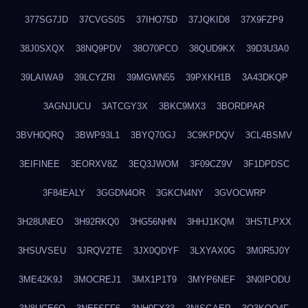
377SG7JD
37CVGS0S
37IHO75D
37JQKID8
37X9FZP9
38J0SXQX
38NQ9PDV
38O70PCO
38QUD9KX
39D3U3A0
39LAIWA9
39LCYZRI
39MGWN55
39PXKH1B
3A43DKQP
3AGNJUCU
3ATCGY3X
3BKC9MX3
3BORDPAR
3BVH0QRQ
3BWP93L1
3BYQ70GJ
3C9KPDQV
3CL4BSMV
3EIFINEE
3EORXV8Z
3EQ3JWOM
3F09CZ9V
3F1DPDSC
3F84EALY
3GGDN4OR
3GKCN4NY
3GVOCWRP
3H28UNEO
3H92RKQ0
3HG56NHN
3HHJ1KQM
3HSTLPXX
3HSUVSEU
3JRQV2TE
3JX0QDYF
3LXYAX0G
3M0R5J0Y
3ME42K9J
3MOCREJ1
3MX1P1T9
3MYP6NEF
3N0IPODU