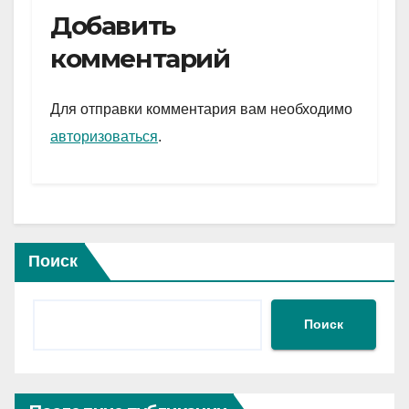
e
er
at
ail
р
Добавить
gr
s
а
комментарий
a
A
в
m
p
и
Для отправки комментария вам необходимо
p
ть
авторизоваться
.
Поиск
Поиск