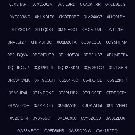
0JX5HAPI
0JXDX9ZM
0K8I19RD
0KA2KHRR
0KCE9EJG
0KFC83WS
0KHXDLT8
0KO7R0BZ
0LA240G7
0LIQ91PM
0LPY3G1Z
0LTLQ0B4
0M40H0CT
0MCMJJJP
0N1LZI50
0NALSI2P
0NFM8HBQ
0O1D2CFA
0O3VCZC0
0OY5HHNM
0P2UDQV4
0P3WEUER
0PHNO5Y4
0PPJIUB7
0PUMEZB4
0QLRKCUP
0QO261FR
0QR27BKM
0QV0STGJ
0R7FXEI4
0RCWTWLK
0RH9C3CH
0S284R8O
0S4IXXQE
0S9E2KPP
0SA9HP4L
0T1MPQXC
0T8PUJB2
0T9LQ0SF
0TDEQ0TY
0TWV72OF
0U01AD7B
0U56W7B0
0UDKWD5I
0UELVNFD
0V2IXSF4
0V3N6SQF
0VJAC930
0VY5ZG3D
0W3LZD86
0W58MBQO
0W5D86N5
0W8SOPXW
0WY1BFPQ