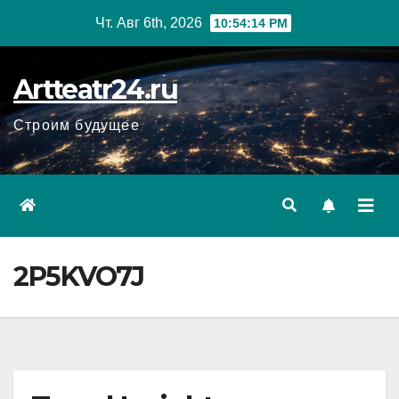
Перейти
Чт. Авг 6th, 2026
10:54:15 PM
к
содержанию
Artteatr24.ru
Строим будущее
2P5KVO7J