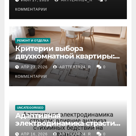
КОММЕНТАРИИ
РЕМОНТ И ОТДЕЛКА
Критерии выбора
двухкомнатной квартиры:
планировка, площадь,
АПР 23, 2026
ARTTEATR24_R
0
состояние и документация
КОММЕНТАРИИ
UNCATEGORISED
Адаптивная
электродинамика страсти:
влияние анализа
АПР 16, 2026
ARTTEATR24_R
0