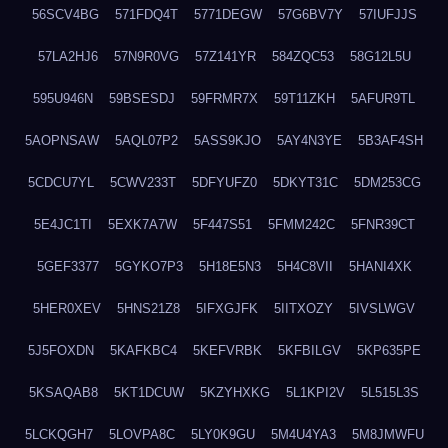
56SCV4BG
571FDQ4T
5771DEGW
57G6BV7Y
57IUFJJS
57LA2HJ6
57N9R0VG
57Z141YR
584ZQC53
58G12L5U
595U946N
59BSESDJ
59FRMR7X
59T11ZKH
5AFUR9TL
5AOPNSAW
5AQL07P2
5ASS9KJO
5AY4N3YE
5B3AF4SH
5CDCU7YL
5CWV233T
5DFYUFZ0
5DKYT31C
5DM253CG
5E4JC1TI
5EXK7A7W
5F447S51
5FMM242C
5FNR39CT
5GEF3377
5GYKO7P3
5H18E5N3
5H4C8VII
5HANI4XK
5HER0XEV
5HNS21Z8
5IFXGJFK
5IITXOZY
5IVSLWGV
5J5FOXDN
5KAFKBC4
5KEFVRBK
5KFBILGV
5KP635PE
5KSAQAB8
5KT1DCUW
5KZYHXKG
5L1KPI2V
5L515L3S
5LCKQGH7
5LOVPA8C
5LY0K9GU
5M4U4YA3
5M8JMWFU