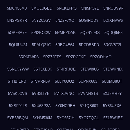
5MC4C6M0
5MOLUGED
5NCKLFPQ
5NI5PO7L
5NROBV9R
5NSPSK7R
5NYZ03GV
5NZ2F7XQ
5OGIRQDY
5OIXNVW6
5OPF8A7F
5PI2KCCW
5PMRZDAK
5Q7NY9BS
5QDQI5F8
5QL8UU2J
5RALQ21C
5RBG4E64
5RCDBBFD
5ROV8T2I
5RP6DWR8
5RZ72FTS
5RZPCFKF
5RZQDHMO
5SNLKYWW
5ST3XE0K
5T4RFJQE
5TDWI9U5
5TDWKNIX
5THBIEFD
5TVPRN5V
5UJY0QQ2
5UPNX603
5UUMB8OT
5V5K9CVS
5VB3LIYB
5VTXJVNC
5VVNNS1S
5XJ2MR7Y
5XSF9JLS
5XU6ZP3A
5Y0HCRBH
5Y1QS60T
5Y86UZX6
5YB5BBQM
5YHM530M
5YO667IH
5YO7ZQGL
5Z1BWJEZ