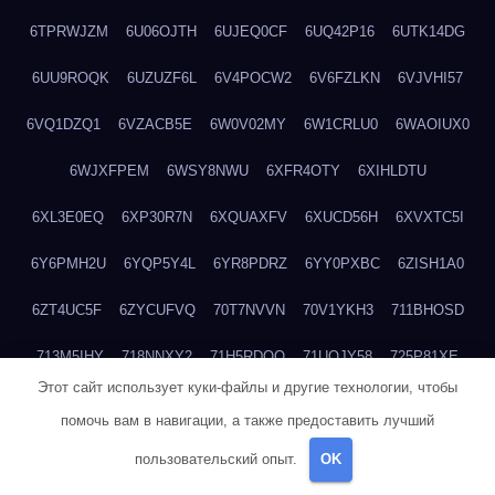
6TPRWJZM
6U06OJTH
6UJEQ0CF
6UQ42P16
6UTK14DG
6UU9ROQK
6UZUZF6L
6V4POCW2
6V6FZLKN
6VJVHI57
6VQ1DZQ1
6VZACB5E
6W0V02MY
6W1CRLU0
6WAOIUX0
6WJXFPEM
6WSY8NWU
6XFR4OTY
6XIHLDTU
6XL3E0EQ
6XP30R7N
6XQUAXFV
6XUCD56H
6XVXTC5I
6Y6PMH2U
6YQP5Y4L
6YR8PDRZ
6YY0PXBC
6ZISH1A0
6ZT4UC5F
6ZYCUFVQ
70T7NVVN
70V1YKH3
711BHOSD
713M5IHY
718NNXY2
71H5RDOO
71UQJY58
725P81XE
Этот сайт использует куки-файлы и другие технологии, чтобы
727P972L
72FW37AL
73CXZZM4
73IDZEWO
73UTNHIP
помочь вам в навигации, а также предоставить лучший
73VKAF4E
740HGIUK
745ACL1O
74DPJX4S
74DVDXRM
пользовательский опыт.
OK