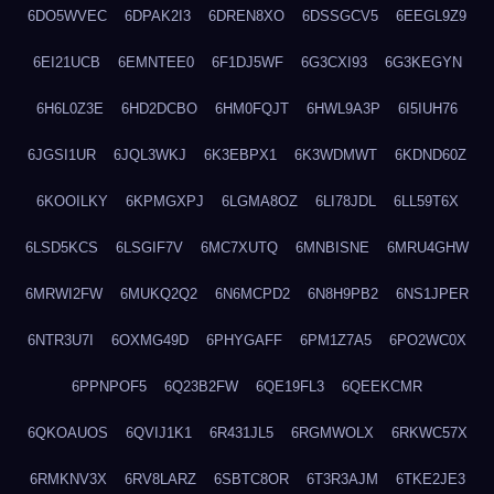
6DO5WVEC
6DPAK2I3
6DREN8XO
6DSSGCV5
6EEGL9Z9
6EI21UCB
6EMNTEE0
6F1DJ5WF
6G3CXI93
6G3KEGYN
6H6L0Z3E
6HD2DCBO
6HM0FQJT
6HWL9A3P
6I5IUH76
6JGSI1UR
6JQL3WKJ
6K3EBPX1
6K3WDMWT
6KDND60Z
6KOOILKY
6KPMGXPJ
6LGMA8OZ
6LI78JDL
6LL59T6X
6LSD5KCS
6LSGIF7V
6MC7XUTQ
6MNBISNE
6MRU4GHW
6MRWI2FW
6MUKQ2Q2
6N6MCPD2
6N8H9PB2
6NS1JPER
6NTR3U7I
6OXMG49D
6PHYGAFF
6PM1Z7A5
6PO2WC0X
6PPNPOF5
6Q23B2FW
6QE19FL3
6QEEKCMR
6QKOAUOS
6QVIJ1K1
6R431JL5
6RGMWOLX
6RKWC57X
6RMKNV3X
6RV8LARZ
6SBTC8OR
6T3R3AJM
6TKE2JE3