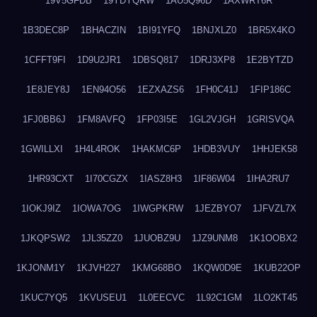
19V5GFDB
19YDYQRW
1AU5Q96D
1AXWRT6R
1B3DEC8P
1BHACZIN
1BI91YFQ
1BNJXLZ0
1BR5X4KO
1CFFT9FI
1D9U2JR1
1DBSQ817
1DRJ3XP8
1E2BYTZD
1E8JEY8J
1EN94O56
1EZXAZS6
1FH0C41J
1FIP186C
1FJ0BB6J
1FM8AVFQ
1FP03I5E
1GL2VJGH
1GRISVQA
1GWILLXI
1H4L4ROK
1HAKMC6P
1HDB3VUY
1HHJEK58
1HR93CXT
1I70CGZX
1IASZ8H3
1IF86W04
1IHA2RU7
1IOKJ9IZ
1IOWA7OG
1IWGPKRW
1JEZBYO7
1JFVZL7X
1JKQPSW2
1JL35ZZ0
1JUOBZ9U
1JZ9UNM8
1K1OOBX2
1KJONM1Y
1KJVH227
1KMG68BO
1KQW0D9E
1KUB22OP
1KUC7YQ5
1KVUSEU1
1L0EECVC
1L92C1GM
1LO2KT45