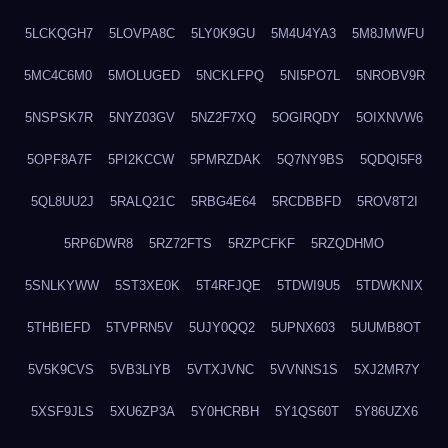
5LCKQGH7
5LOVPA8C
5LY0K9GU
5M4U4YA3
5M8JMWFU
5MC4C6M0
5MOLUGED
5NCKLFPQ
5NI5PO7L
5NROBV9R
5NSPSK7R
5NYZ03GV
5NZ2F7XQ
5OGIRQDY
5OIXNVW6
5OPF8A7F
5PI2KCCW
5PMRZDAK
5Q7NY9BS
5QDQI5F8
5QL8UU2J
5RALQ21C
5RBG4E64
5RCDBBFD
5ROV8T2I
5RP6DWR8
5RZ72FTS
5RZPCFKF
5RZQDHMO
5SNLKYWW
5ST3XE0K
5T4RFJQE
5TDWI9U5
5TDWKNIX
5THBIEFD
5TVPRN5V
5UJY0QQ2
5UPNX603
5UUMB8OT
5V5K9CVS
5VB3LIYB
5VTXJVNC
5VVNNS1S
5XJ2MR7Y
5XSF9JLS
5XU6ZP3A
5Y0HCRBH
5Y1QS60T
5Y86UZX6