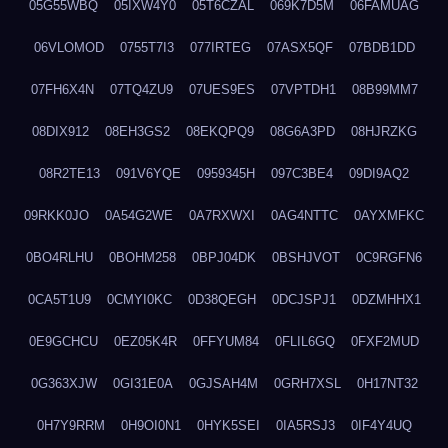
05G55WBQ
05IXW4Y0
05T6CZAL
069K7D5M
06FAMUAG
06VLOMOD
0755T7I3
077IRTEG
07ASX5QF
07BDB1DD
07FH6X4N
07TQ4ZU9
07UES9ES
07VPTDH1
08B99MM7
08DIX912
08EH3GS2
08EKQPQ9
08G6A3PD
08HJRZKG
08R2TE13
091V6YQE
0959345H
097C3BE4
09DI9AQ2
09RKK0JO
0A54G2WE
0A7RXWXI
0AG4NTTC
0AYXMFKC
0BO4RLHU
0BOHM258
0BPJ04DK
0BSHJVOT
0C9RGFN6
0CA5T1U9
0CMYI0KC
0D38QEGH
0DCJSPJ1
0DZMHHX1
0E9GCHCU
0EZ05K4R
0FFYUM84
0FLIL6GQ
0FXF2MUD
0G363XJW
0GI31E0A
0GJSAH4M
0GRH7XSL
0H17NT32
0H7Y9RRM
0H9OI0N1
0HYK5SEI
0IA5RSJ3
0IF4Y4UQ