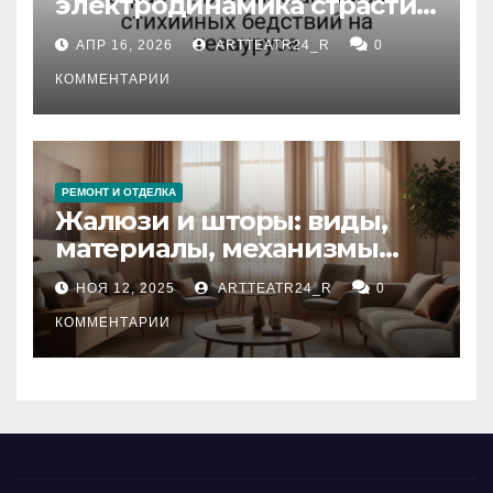
электродинамика страсти:
влияние анализа
АПР 16, 2026
ARTTEATR24_R
0
стихийных бедствий на
тезауруса
КОММЕНТАРИИ
РЕМОНТ И ОТДЕЛКА
Жалюзи и шторы: виды,
материалы, механизмы
управления и уход
НОЯ 12, 2025
ARTTEATR24_R
0
КОММЕНТАРИИ