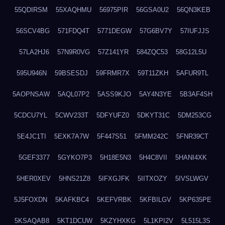
55QDIRSM
55XAQHMU
56975PIR
56GSA0U2
56QN3KEB
56SCV4BG
571FDQ4T
5771DEGW
57G6BV7Y
57IUFJJS
57LA2HJ6
57N9R0VG
57Z141YR
584ZQC53
58G12L5U
595U946N
59BSESDJ
59FRMR7X
59T11ZKH
5AFUR9TL
5AOPNSAW
5AQL07P2
5ASS9KJO
5AY4N3YE
5B3AF4SH
5CDCU7YL
5CWV233T
5DFYUFZ0
5DKYT31C
5DM253CG
5E4JC1TI
5EXK7A7W
5F447S51
5FMM242C
5FNR39CT
5GEF3377
5GYKO7P3
5H18E5N3
5H4C8VII
5HANI4XK
5HER0XEV
5HNS21Z8
5IFXGJFK
5IITXOZY
5IVSLWGV
5J5FOXDN
5KAFKBC4
5KEFVRBK
5KFBILGV
5KP635PE
5KSAQAB8
5KT1DCUW
5KZYHXKG
5L1KPI2V
5L515L3S