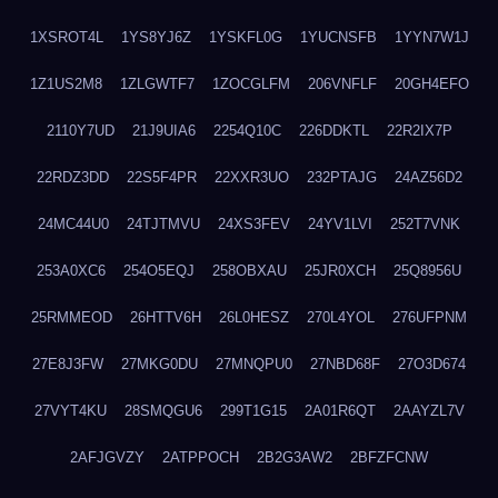
1XSROT4L
1YS8YJ6Z
1YSKFL0G
1YUCNSFB
1YYN7W1J
1Z1US2M8
1ZLGWTF7
1ZOCGLFM
206VNFLF
20GH4EFO
2110Y7UD
21J9UIA6
2254Q10C
226DDKTL
22R2IX7P
22RDZ3DD
22S5F4PR
22XXR3UO
232PTAJG
24AZ56D2
24MC44U0
24TJTMVU
24XS3FEV
24YV1LVI
252T7VNK
253A0XC6
254O5EQJ
258OBXAU
25JR0XCH
25Q8956U
25RMMEOD
26HTTV6H
26L0HESZ
270L4YOL
276UFPNM
27E8J3FW
27MKG0DU
27MNQPU0
27NBD68F
27O3D674
27VYT4KU
28SMQGU6
299T1G15
2A01R6QT
2AAYZL7V
2AFJGVZY
2ATPPOCH
2B2G3AW2
2BFZFCNW