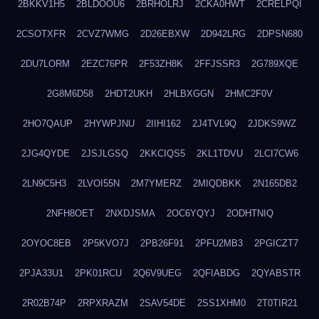
2BKKV1H5
2BLDOOU6
2BRHOLRJ
2CKA0HWT
2CRELPQI
2CSOTXFR
2CVZ7WMG
2D26EBXW
2D942LRG
2DPSN680
2DU7LORM
2EZC76PR
2F53ZH8K
2FFJSSR3
2G789XQE
2G8M6D58
2HDT2UKH
2HLBXGGN
2HMC2F0V
2HO7QAUP
2HYWPJNU
2IIHI162
2J4TVL9Q
2JDKS9WZ
2JG4QYDE
2JSJLGSQ
2KKCIQS5
2KL1TDVU
2LCI7CW6
2LN9C5H3
2LVOI55N
2M7YMERZ
2MIQDBKK
2N165DB2
2NFH8OET
2NXDJSMA
2OC6YQYJ
2ODHTNIQ
2OYOC8EB
2P5KVO7J
2PB26F91
2PFU2MB3
2PGICZT7
2PJA33U1
2PK01RCU
2Q6V9UEG
2QFIABDG
2QYABSTR
2R02B74P
2RPXRAZM
2SAV54DE
2SS1XHM0
2T0TIR21