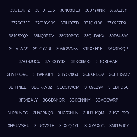
35O1QNFZ
36HUTLDS
36NU8MEJ
36U7Y0NR
376J215Y
377SG7JD
37CVGS0S
37IHO75D
37JQKID8
37X9FZP9
38J0SXQX
38NQ9PDV
38O70PCO
38QUD9KX
39D3U3A0
39LAIWA9
39LCYZRI
39MGWN55
39PXKH1B
3A43DKQP
3AGNJUCU
3ATCGY3X
3BKC9MX3
3BORDPAR
3BVH0QRQ
3BWP93L1
3BYQ70GJ
3C9KPDQV
3CL4BSMV
3EIFINEE
3EORXV8Z
3EQ3JWOM
3F09CZ9V
3F1DPDSC
3F84EALY
3GGDN4OR
3GKCN4NY
3GVOCWRP
3H28UNEO
3H92RKQ0
3HG56NHN
3HHJ1KQM
3HSTLPXX
3HSUVSEU
3JRQV2TE
3JX0QDYF
3LXYAX0G
3M0R5J0Y