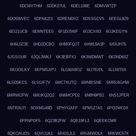
6DCMVTHM
6DDK07UL
6DEL198E
6DMVW7ZP
6DO5WVEC
6DPAK2I3
6DREN8XO
6DSSGCV5
6EEGL9Z9
6EI21UCB
6EMNTEE0
6F1DJ5WF
6G3CXI93
6G3KEGYN
6H6L0Z3E
6HD2DCBO
6HM0FQJT
6HWL9A3P
6I5IUH76
6JGSI1UR
6JQL3WKJ
6K3EBPX1
6K3WDMWT
6KDND60Z
6KOOILKY
6KPMGXPJ
6LGMA8OZ
6LI78JDL
6LL59T6X
6LSD5KCS
6LSGIF7V
6MC7XUTQ
6MNBISNE
6MRU4GHW
6MRWI2FW
6MUKQ2Q2
6N6MCPD2
6N8H9PB2
6NS1JPER
6NTR3U7I
6OXMG49D
6PHYGAFF
6PM1Z7A5
6PO2WC0X
6PPNPOF5
6Q23B2FW
6QE19FL3
6QEEKCMR
6QKOAUOS
6QVIJ1K1
6R431JL5
6RGMWOLX
6RKWC57X