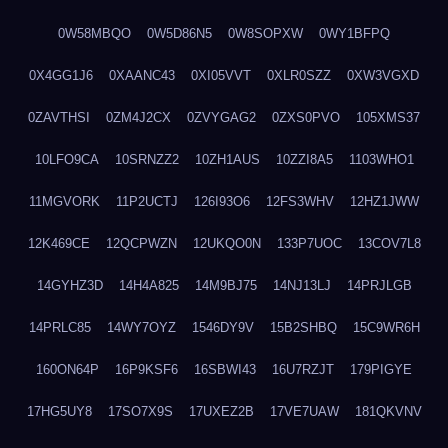
0W58MBQO
0W5D86N5
0W8SOPXW
0WY1BFPQ
0X4GG1J6
0XAANC43
0XI05VVT
0XLR0SZZ
0XW3VGXD
0ZAVTHSI
0ZM4J2CX
0ZVYGAG2
0ZXS0PVO
105XMS37
10LFO9CA
10SRNZZ2
10ZH1AUS
10ZZI8A5
1103WHO1
11MGVORK
11P2UCTJ
126I93O6
12FS3WHV
12HZ1JWW
12K469CE
12QCPWZN
12UKQO0N
133P7UOC
13COV7L8
14GYHZ3D
14H4A825
14M9BJ75
14NJ13LJ
14PRJLGB
14PRLC85
14WY7OYZ
1546DY9V
15B2SHBQ
15C9WR6H
160ON64P
16P9KSF6
16SBWI43
16U7RZJT
179PIGYE
17HG5UY8
17SO7X9S
17UXEZ2B
17VE7UAW
181QKVNV