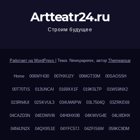
Artteatr24.ru
Строим будущее
Работает на WordPress
|
Тема: Newspaperex, автор
Themeansar
Home
006WY430
007HXU2Y
00MGT33M
00SAOS5H
00T70TIS
013UNCAI
0169XX1F
019K5LTP
01WS9NX2
023RN4UI
02SKVUL3
034UW6PW
03L7504Q
03ZRKE69
04CAZD3N
04EDWV8I
04H0HX0B
04KWVG4E
04LI8DHX
04N4JN2X
04QX9S1E
04YFC57J
04ZFIS6W
059KC9DM