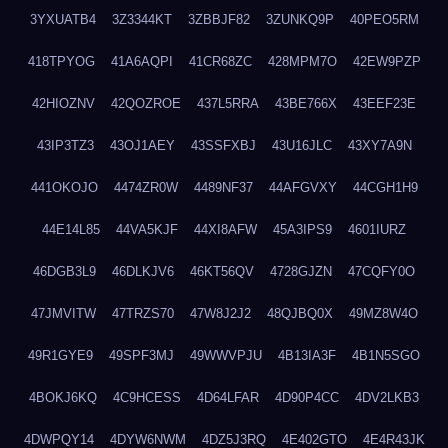
3YXUATB4
3Z3344KT
3ZBBJF82
3ZUNKQ9P
40PEO5RM
418TPYOG
41A6AQPI
41CR68ZC
428MPM7O
42EW9PZP
42HIOZNV
42QOZROE
437L5RRA
43BE766X
43EEF23E
43IP3TZ3
43OJ1AEY
43SSFXBJ
43U16JLC
43XY7A9N
441OKOJO
4474ZR0W
4489NF37
44AFGVXY
44CGH1H9
44E14L85
44VA5KJF
44XI8AFW
45A3IPS9
4601IURZ
46DGB3L9
46DLKJV6
46KT56QV
4728GJZN
47CQFY0O
47JMVITW
47TRZS70
47W8J2J2
48QJBQ0X
49MZ8W4O
49R1GYE9
49SPF3MJ
49WWVPJU
4B13IA3F
4B1N5SGO
4BOKJ6KQ
4C9HCESS
4D64LFAR
4D90P4CC
4DV2LKB3
4DWPQY14
4DYW6NWM
4DZ5J3RQ
4E402GTO
4E4R43JK