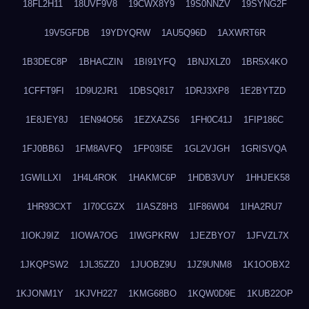
18FL2H11
18UVF9V8
19CWX8Y9
19S0NNZV
19SYNG2F
19V5GFDB
19YDYQRW
1AU5Q96D
1AXWRT6R
1B3DEC8P
1BHACZIN
1BI91YFQ
1BNJXLZ0
1BR5X4KO
1CFFT9FI
1D9U2JR1
1DBSQ817
1DRJ3XP8
1E2BYTZD
1E8JEY8J
1EN94O56
1EZXAZS6
1FH0C41J
1FIP186C
1FJ0BB6J
1FM8AVFQ
1FP03I5E
1GL2VJGH
1GRISVQA
1GWILLXI
1H4L4ROK
1HAKMC6P
1HDB3VUY
1HHJEK58
1HR93CXT
1I70CGZX
1IASZ8H3
1IF86W04
1IHA2RU7
1IOKJ9IZ
1IOWA7OG
1IWGPKRW
1JEZBYO7
1JFVZL7X
1JKQPSW2
1JL35ZZ0
1JUOBZ9U
1JZ9UNM8
1K1OOBX2
1KJONM1Y
1KJVH227
1KMG68BO
1KQW0D9E
1KUB22OP