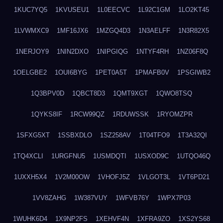
1KUC7YQ5
1KVUSEU1
1L0EECVC
1L92C1GM
1LO2KT45
1LVWMXC9
1MF16JX6
1MZGQ4D3
1N3AELFF
1N3R82X5
1NERJOY9
1NIN2DXO
1NIPGIQG
1NTYF4RH
1NZ06F8Q
1OELGBE2
1OUI6BYG
1PET0A5T
1PMAFB0V
1PSGIWB2
1Q3BPV0D
1QBCT8D3
1QMT9XGT
1QWO8TSQ
1QYKS8IF
1RCW99QZ
1RDUWSSK
1RYOMZPR
1SFXG5XT
1SSBXDLO
1SZ258AV
1T04TFO9
1T3A32QI
1TQ4XCLI
1URGFNU5
1USMDQTI
1USXOD9C
1UTQO46Q
1UXXH5X4
1V2M00OW
1VHOFJ5Z
1VLGOT3L
1VT6PD21
1VV8ZAHG
1W387VUY
1WFVB76Y
1WPX7P03
1WUHK6D4
1X9NP2FS
1XEHVF4N
1XFRA9ZO
1XS2YS68