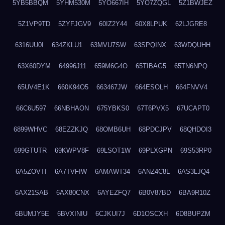
5YB5BBQM
5YHM530M
5YO667IH
5YO7ZQGL
5Z1BWJEZ
5Z1VP9TD
5ZYFJGV9
60IZ2Y44
60X8LPUK
62LJGRE8
6316UU0I
634ZKLU1
63MVU7SW
63SPQINX
63WDQUHH
63X60DYM
64996J11
659M6G4O
65TIBAG5
65TN6NPQ
65UV4E1K
660K94O5
663467JW
664ESOLH
664FNVV4
66C6U597
66NBHAON
675YBKS0
67T6PVX5
67UCAPT0
6899WHVC
68EZZKJQ
68OMB6UH
68PDCJPV
68QHDOI3
699GTUTR
69KWPV8F
69LSOT1W
69PLXGPN
69S53RP0
6A5ZOVTI
6A7TVFIW
6AMAWT34
6ANZ4C8L
6AS3LJQ4
6AX21SAB
6AX80CNX
6AYEZFQ7
6B0V87BD
6BA9R10Z
6BUMJY5E
6BVXINIU
6CJKUI7J
6D1OSCXH
6D8BUPZM