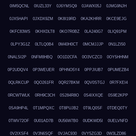
0IM5QCNL
0IUZL33Y
0J6YMSQ9
0JAWX05J
0JMG9NJH
0JX5HAPI
0JXDX9ZM
0K8I19RD
0KA2KHRR
0KCE9EJG
0KFC83WS
0KHXDLT8
0KO7R0BZ
0LA240G7
0LIQ91PM
0LPY3G1Z
0LTLQ0B4
0M40H0CT
0MCMJJJP
0N1LZI50
0NALSI2P
0NFM8HBQ
0O1D2CFA
0O3VCZC0
0OY5HHNM
0P2UDQV4
0P3WEUER
0PHNO5Y4
0PPJIUB7
0PUMEZB4
0QLRKCUP
0QO261FR
0QR27BKM
0QV0STGJ
0R7FXEI4
0RCWTWLK
0RH9C3CH
0S284R8O
0S4IXXQE
0S9E2KPP
0SA9HP4L
0T1MPQXC
0T8PUJB2
0T9LQ0SF
0TDEQ0TY
0TWV72OF
0U01AD7B
0U56W7B0
0UDKWD5I
0UELVNFD
0V2IXSF4
0V3N6SQF
0VJAC930
0VY5ZG3D
0W3LZD86