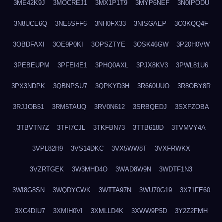
3ME42K9J
3MOCREJ1
3MX1P1T9
3MYP6NEF
3N0IPODU
3N8UCE6Q
3NE5SFF6
3NH0FX33
3NISGAEP
3O3KQQ4F
3OBDFAXI
3OE9P0KI
3OPSZTYE
3OSK46GW
3P20H0VW
3PEBEUPM
3PFEI4E1
3PHQ0AXL
3PJX8KV3
3PWL81U6
3PX3NDPK
3QBNPSU7
3QPKYD3H
3R660UUO
3R8OBY8R
3RJJOB51
3RM5TAUQ
3RV0N612
3SRBQEDJ
3SXFZOBA
3TBVTN7Z
3TFI7CJL
3TKFBN73
3TTB618D
3TVMVY4A
3VPL82H9
3VS14DKC
3VX5WW8T
3VXFRWKX
3VZRTGEK
3W3MHD4O
3WAD8W9N
3WDTF1N3
3WI8G8SN
3WQDYCWK
3WTTA97N
3WU70G19
3X71FE60
3XC4DIU7
3XMIH0VI
3XMLLD4K
3XWW9P5D
3Y2Z2FMH