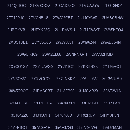
2T4QFIOC
2T8M8OOV
2TGAD2ZO
2TMUAAY5
2TOT3HO1
2TT1JPJ0
2TVCNBU8
2TWC2CET
2U1JCAWR
2UABCBNW
2UBGKVBI
2UFYK23Q
2UHBAVSU
2UT1DWVT
2VA5KTQ4
2VUSTJE1
2VY55Q8B
2W29565T
2W496244
2WADJS4M
2WGUIKKG
2WK2EL88
2WNPNKRH
2WV0ZHMD
2X7CQ1SY
2XYTJWGS
2Y7I1IC2
2YKK8NSK
2YT95AO1
2YV3O361
2YXVOCOL
2Z2JNBKZ
2ZAJL9NV
30D5VUM9
30W729OG
31BVSCBT
31L8FP95
31M0MR2X
32AT2VLN
32MATDBP
336RPFHA
33ANXYRH
33CR504T
33DY1V30
33T04ZZ0
3404O7P1
3478760D
34F92RUM
34HYUF3N
34Y7PBO1
357AGF1F
35AF37G3
35HVS0VG
35MJZMAN