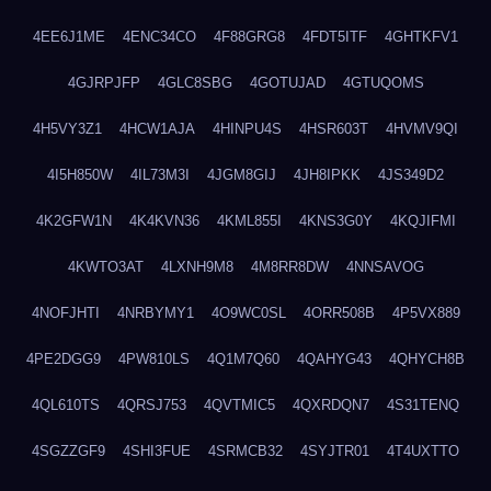
4EE6J1ME
4ENC34CO
4F88GRG8
4FDT5ITF
4GHTKFV1
4GJRPJFP
4GLC8SBG
4GOTUJAD
4GTUQOMS
4H5VY3Z1
4HCW1AJA
4HINPU4S
4HSR603T
4HVMV9QI
4I5H850W
4IL73M3I
4JGM8GIJ
4JH8IPKK
4JS349D2
4K2GFW1N
4K4KVN36
4KML855I
4KNS3G0Y
4KQJIFMI
4KWTO3AT
4LXNH9M8
4M8RR8DW
4NNSAVOG
4NOFJHTI
4NRBYMY1
4O9WC0SL
4ORR508B
4P5VX889
4PE2DGG9
4PW810LS
4Q1M7Q60
4QAHYG43
4QHYCH8B
4QL610TS
4QRSJ753
4QVTMIC5
4QXRDQN7
4S31TENQ
4SGZZGF9
4SHI3FUE
4SRMCB32
4SYJTR01
4T4UXTTO