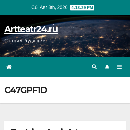
Перейти
Сб. Авг 8th, 2026
4:13:30 PM
к
содержанию
Artteatr24.ru
Строим будущее
C47GPF1D