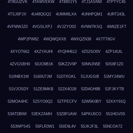
4T8GUZVK
4TAWVEKW
4TBBI1Y5
4TJ1ASNW
4TPTYC45
4TSJ6PJX
4U48QGQ2
4UMM8LXA
4UNHPQM1
4URT243L
4VFMWJZ0
4VGSLXPJ
4VJZYO02
4VNW7KSQ
4W6ZE1F7
4WP2PW82
4WQWQXX8
4WXQZN38
4X7TT8GV
4XYOT662
4XZYAUHI
4YQHH612
4Z52SO0V
4ZP14UIL
4ZVGSBH0
50JO9B1K
50KZ2V9P
50NNJN5E
50S8F1Z0
510NBX1W
5160U7JM
51D7XGKL
51JUGSIB
51MY24WU
51VJOSDY
51ZE8MKB
522X4O28
52D4GH9B
52FJKYTB
52MOA4HC
52SYO0Q2
52TPECFV
52W5K0BY
52XXY91Q
53ATDBWI
53EKZAMH
53Z8FUAW
54PKU5CO
551HGV0S
553WPS4S
55FLR3W1
55IE9L4V
55JKJF3L
55NCOA72