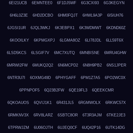
6EI21UCB
6EMNTEE0
6F1DJ5WF
6G3CXI93
6G3KEGYN
6H6L0Z3E
6HD2DCBO
6HM0FQJT
6HWL9A3P
6I5IUH76
6JGSI1UR
6JQL3WKJ
6K3EBPX1
6K3WDMWT
6KDND60Z
6KOOILKY
6KPMGXPJ
6LGMA8OZ
6LI78JDL
6LL59T6X
6LSD5KCS
6LSGIF7V
6MC7XUTQ
6MNBISNE
6MRU4GHW
6MRWI2FW
6MUKQ2Q2
6N6MCPD2
6N8H9PB2
6NS1JPER
6NTR3U7I
6OXMG49D
6PHYGAFF
6PM1Z7A5
6PO2WC0X
6PPNPOF5
6Q23B2FW
6QE19FL3
6QEEKCMR
6QKOAUOS
6QVIJ1K1
6R431JL5
6RGMWOLX
6RKWC57X
6RMKNV3X
6RV8LARZ
6SBTC8OR
6T3R3AJM
6TKE2JE3
6TPRWJZM
6U06OJTH
6UJEQ0CF
6UQ42P16
6UTK14DG