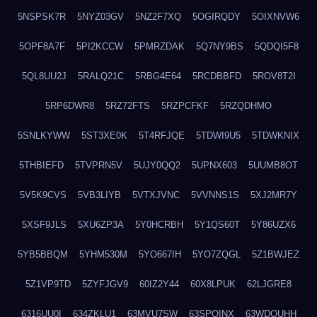
5NSPSK7R
5NYZ03GV
5NZ2F7XQ
5OGIRQDY
5OIXNVW6
5OPF8A7F
5PI2KCCW
5PMRZDAK
5Q7NY9BS
5QDQI5F8
5QL8UU2J
5RALQ21C
5RBG4E64
5RCDBBFD
5ROV8T2I
5RP6DWR8
5RZ72FTS
5RZPCFKF
5RZQDHMO
5SNLKYWW
5ST3XE0K
5T4RFJQE
5TDWI9U5
5TDWKNIX
5THBIEFD
5TVPRN5V
5UJY0QQ2
5UPNX603
5UUMB8OT
5V5K9CVS
5VB3LIYB
5VTXJVNC
5VVNNS1S
5XJ2MR7Y
5XSF9JLS
5XU6ZP3A
5Y0HCRBH
5Y1QS60T
5Y86UZX6
5YB5BBQM
5YHM530M
5YO667IH
5YO7ZQGL
5Z1BWJEZ
5Z1VP9TD
5ZYFJGV9
60IZ2Y44
60X8LPUK
62LJGRE8
6316UU0I
634ZKLU1
63MVU7SW
63SPQINX
63WDQUHH