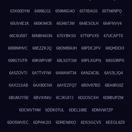
63X60DYM
64996J11
659M6G4O
65TIBAG5
65TN6NPQ
65UV4E1K
660K94O5
663467JW
664ESOLH
664FNVV4
66C6U597
66NBHAON
675YBKS0
67T6PVX5
67UCAPT0
6899WHVC
68EZZKJQ
68OMB6UH
68PDCJPV
68QHDOI3
699GTUTR
69KWPV8F
69LSOT1W
69PLXGPN
69S53RP0
6A5ZOVTI
6A7TVFIW
6AMAWT34
6ANZ4C8L
6AS3LJQ4
6AX21SAB
6AX80CNX
6AYEZFQ7
6B0V87BD
6BA9R10Z
6BUMJY5E
6BVXINIU
6CJKUI7J
6D1OSCXH
6D8BUPZM
6DCMVTHM
6DDK07UL
6DEL198E
6DMVW7ZP
6DO5WVEC
6DPAK2I3
6DREN8XO
6DSSGCV5
6EEGL9Z9