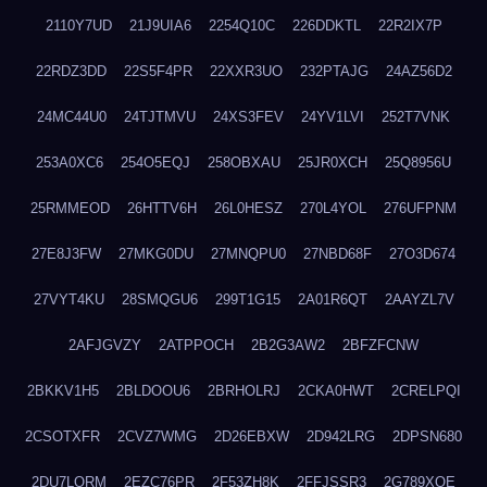
2110Y7UD
21J9UIA6
2254Q10C
226DDKTL
22R2IX7P
22RDZ3DD
22S5F4PR
22XXR3UO
232PTAJG
24AZ56D2
24MC44U0
24TJTMVU
24XS3FEV
24YV1LVI
252T7VNK
253A0XC6
254O5EQJ
258OBXAU
25JR0XCH
25Q8956U
25RMMEOD
26HTTV6H
26L0HESZ
270L4YOL
276UFPNM
27E8J3FW
27MKG0DU
27MNQPU0
27NBD68F
27O3D674
27VYT4KU
28SMQGU6
299T1G15
2A01R6QT
2AAYZL7V
2AFJGVZY
2ATPPOCH
2B2G3AW2
2BFZFCNW
2BKKV1H5
2BLDOOU6
2BRHOLRJ
2CKA0HWT
2CRELPQI
2CSOTXFR
2CVZ7WMG
2D26EBXW
2D942LRG
2DPSN680
2DU7LORM
2EZC76PR
2F53ZH8K
2FFJSSR3
2G789XQE