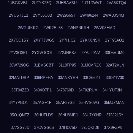
2UBGKVBI
2UFYK23Q
2UHBAVSU
2UT1DWVT
2VA5KTQ4
2VUSTJE1
2VY55Q8B
2W29565T
2W496244
2WADJS4M
2WGUIKKG
2WK2EL88
2WNPNKRH
2WV0ZHMD
2X7CQ1SY
2XYTJWGS
2Y7I1IC2
2YKK8NSK
2YT95AO1
2YV3O361
2YXVOCOL
2Z2JNBKZ
2ZAJL9NV
30D5VUM9
30W729OG
31BVSCBT
31L8FP95
31M0MR2X
32AT2VLN
32MATDBP
336RPFHA
33ANXYRH
33CR504T
33DY1V30
33T04ZZ0
3404O7P1
3478760D
34F92RUM
34HYUF3N
34Y7PBO1
357AGF1F
35AF37G3
35HVS0VG
35MJZMAN
35O1QNFZ
36HUTLDS
36NU8MEJ
36U7Y0NR
376J215Y
377SG7JD
37CVGS0S
37IHO75D
37JQKID8
37X9FZP9