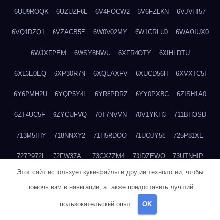
6UU9ROQK
6UZUZF6L
6V4POCW2
6V6FZLKN
6VJVHI57
6VQ1DZQ1
6VZACB5E
6W0V02MY
6W1CRLU0
6WAOIUX0
6WJXFPEM
6WSY8NWU
6XFR4OTY
6XIHLDTU
6XL3E0EQ
6XP30R7N
6XQUAXFV
6XUCD56H
6XVXTC5I
6Y6PMH2U
6YQP5Y4L
6YR8PDRZ
6YY0PXBC
6ZISH1A0
6ZT4UC5F
6ZYCUFVQ
70T7NVVN
70V1YKH3
711BHOSD
713M5IHY
718NNXY2
71H5RDOO
71UQJY58
725P81XE
727P972L
72FW37AL
73CXZZM4
73IDZEWO
73UTNHIP
Этот сайт использует куки-файлы и другие технологии, чтобы
73VKAF4E
740HGIUK
745ACL1O
74DPJX4S
74DVDXRM
помочь вам в навигации, а также предоставить лучший
74FGRN3A
7612HD1B
7651K273
76BJGQ4F
76G4013Z
пользовательский опыт.
OK
76HU4CRK
76LLJI2Y
7777M27H
77BED9B2
77BGMMG4