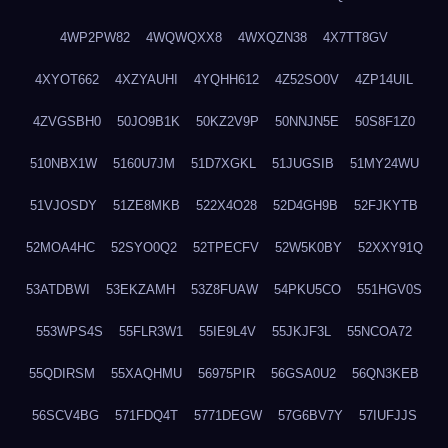
4WP2PW82
4WQWQXX8
4WXQZN38
4X7TT8GV
4XYOT662
4XZYAUHI
4YQHH612
4Z52SO0V
4ZP14UIL
4ZVGSBH0
50JO9B1K
50KZ2V9P
50NNJN5E
50S8F1Z0
510NBX1W
5160U7JM
51D7XGKL
51JUGSIB
51MY24WU
51VJOSDY
51ZE8MKB
522X4O28
52D4GH9B
52FJKYTB
52MOA4HC
52SYO0Q2
52TPECFV
52W5K0BY
52XXY91Q
53ATDBWI
53EKZAMH
53Z8FUAW
54PKU5CO
551HGV0S
553WPS4S
55FLR3W1
55IE9L4V
55JKJF3L
55NCOA72
55QDIRSM
55XAQHMU
56975PIR
56GSA0U2
56QN3KEB
56SCV4BG
571FDQ4T
5771DEGW
57G6BV7Y
57IUFJJS