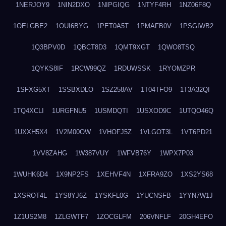
1NERJOY9
1NIN2DXO
1NIPGIQG
1NTYF4RH
1NZ06F8Q
1OELGBE2
1OUI6BYG
1PET0A5T
1PMAFB0V
1PSGIWB2
1Q3BPV0D
1QBCT8D3
1QMT9XGT
1QWO8TSQ
1QYKS8IF
1RCW99QZ
1RDUWSSK
1RYOMZPR
1SFXG5XT
1SSBXDLO
1SZ258AV
1T04TFO9
1T3A32QI
1TQ4XCLI
1URGFNU5
1USMDQTI
1USXOD9C
1UTQO46Q
1UXXH5X4
1V2M00OW
1VHOFJ5Z
1VLGOT3L
1VT6PD21
1VV8ZAHG
1W387VUY
1WFVB76Y
1WPX7P03
1WUHK6D4
1X9NP2FS
1XEHVF4N
1XFRA9ZO
1XS2YS68
1XSROT4L
1YS8YJ6Z
1YSKFL0G
1YUCNSFB
1YYN7W1J
1Z1US2M8
1ZLGWTF7
1ZOCGLFM
206VNFLF
20GH4EFO