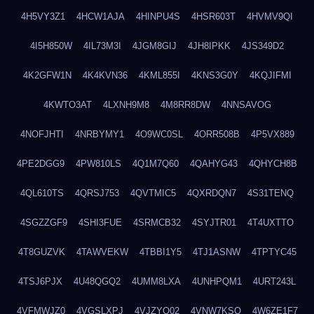
4H5VY3Z1
4HCW1AJA
4HINPU4S
4HSR603T
4HVMV9QI
4I5H850W
4IL73M3I
4JGM8GIJ
4JH8IPKK
4JS349D2
4K2GFW1N
4K4KVN36
4KML855I
4KNS3G0Y
4KQJIFMI
4KWTO3AT
4LXNH9M8
4M8RR8DW
4NNSAVOG
4NOFJHTI
4NRBYMY1
4O9WC0SL
4ORR508B
4P5VX889
4PE2DGG9
4PW810LS
4Q1M7Q60
4QAHYG43
4QHYCH8B
4QL610TS
4QRSJ753
4QVTMIC5
4QXRDQN7
4S31TENQ
4SGZZGF9
4SHI3FUE
4SRMCB32
4SYJTR01
4T4UXTTO
4T8GUZVK
4TAWVEKW
4TBBI1Y5
4TJ1ASNW
4TPTYC45
4TSJ6PJX
4U48QGQ2
4UMM8LXA
4UNHPQM1
4URT243L
4VFMWJZ0
4VGSLXPJ
4VJZYO02
4VNW7KSQ
4W6ZE1F7