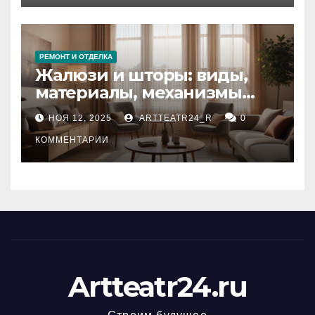
РЕМОНТ И ОТДЕЛКА
Жалюзи и шторы: виды,
материалы, механизмы
управления и уход
НОЯ 12, 2025
ARTTEATR24_R
0
КОММЕНТАРИИ
Artteatr24.ru