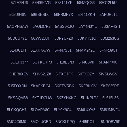
57LA2HJ6
57N9R0VG
57Z141YR
584ZQC53
58G12L5U
595U946N
59BSESDJ
59FRMR7X
59T11ZKH
5AFUR9TL
5AOPNSAW
5AQL07P2
5ASS9KJO
5AY4N3YE
5B3AF4SH
5CDCU7YL
5CWV233T
5DFYUFZ0
5DKYT31C
5DM253CG
5E4JC1TI
5EXK7A7W
5F447S51
5FMM242C
5FNR39CT
5GEF3377
5GYKO7P3
5H18E5N3
5H4C8VII
5HANI4XK
5HER0XEV
5HNS21Z8
5IFXGJFK
5IITXOZY
5IVSLWGV
5J5FOXDN
5KAFKBC4
5KEFVRBK
5KFBILGV
5KP635PE
5KSAQAB8
5KT1DCUW
5KZYHXKG
5L1KPI2V
5L515L3S
5LCKQGH7
5LOVPA8C
5LY0K9GU
5M4U4YA3
5M8JMWFU
5MC4C6M0
5MOLUGED
5NCKLFPQ
5NI5PO7L
5NROBV9R