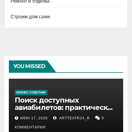
Ремонт и отделка
Строим дом сами
YOU MISSED
БИЗНЕС СОВЕТНИК
Поиск доступных
авиабилетов: практические
рекомендации
ИЮН 17, 2026
ARTTEATR24_R
0
КОММЕНТАРИИ