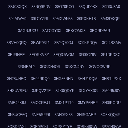
38J0SXQX
38NQ9PDV
38O70PCO
38QUD9KX
39D3U3A0
39LAIWA9
39LCYZRI
39MGWN55
39PXKH1B
3A43DKQP
3AGNJUCU
3ATCGY3X
3BKC9MX3
3BORDPAR
3BVH0QRQ
3BWP93L1
3BYQ70GJ
3C9KPDQV
3CL4BSMV
3EIFINEE
3EORXV8Z
3EQ3JWOM
3F09CZ9V
3F1DPDSC
3F84EALY
3GGDN4OR
3GKCN4NY
3GVOCWRP
3H28UNEO
3H92RKQ0
3HG56NHN
3HHJ1KQM
3HSTLPXX
3HSUVSEU
3JRQV2TE
3JX0QDYF
3LXYAX0G
3M0R5J0Y
3ME42K9J
3MOCREJ1
3MX1P1T9
3MYP6NEF
3N0IPODU
3N8UCE6Q
3NE5SFF6
3NH0FX33
3NISGAEP
3O3KQQ4F
3OBDFAXI
3OE9P0KI
3OPSZTYE
3OSK46GW
3P20H0VW