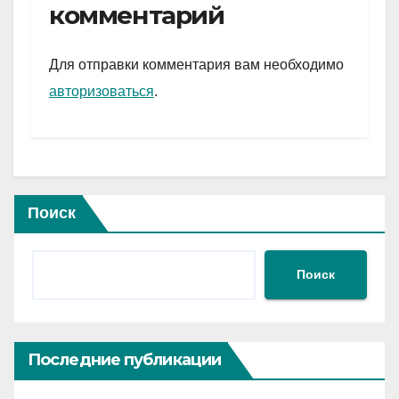
gr
s
а
комментарий
a
A
в
m
p
и
Для отправки комментария вам необходимо
p
ть
авторизоваться
.
Поиск
Поиск
Последние публикации