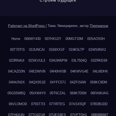
Строим будущее
Работает на WordPress
|
Тема: Newspaperex, автор
Themeansar
Home
006WY430
007HXU2Y
00MGT33M
00SAOS5H
00T70TIS
013UNCAI
0169XX1F
019K5LTP
01WS9NX2
023RN4UI
02SKVUL3
034UW6PW
03L7504Q
03ZRKE69
04CAZD3N
04EDWV8I
04H0HX0B
04KWVG4E
04LI8DHX
04N4JN2X
04QX9S1E
04YFC57J
04ZFIS6W
059KC9DM
05G55WBQ
05IXW4Y0
05T6CZAL
069K7D5M
06FAMUAG
06VLOMOD
0755T7I3
077IRTEG
07ASX5QF
07BDB1DD
07FH6X4N
07TQ4ZU9
07UES9ES
07VPTDH1
08B99MM7