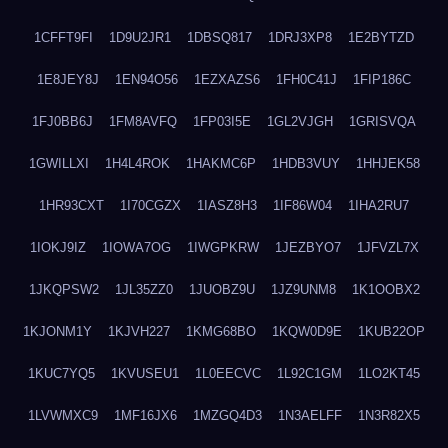
1CFFT9FI
1D9U2JR1
1DBSQ817
1DRJ3XP8
1E2BYTZD
1E8JEY8J
1EN94O56
1EZXAZS6
1FH0C41J
1FIP186C
1FJ0BB6J
1FM8AVFQ
1FP03I5E
1GL2VJGH
1GRISVQA
1GWILLXI
1H4L4ROK
1HAKMC6P
1HDB3VUY
1HHJEK58
1HR93CXT
1I70CGZX
1IASZ8H3
1IF86W04
1IHA2RU7
1IOKJ9IZ
1IOWA7OG
1IWGPKRW
1JEZBYO7
1JFVZL7X
1JKQPSW2
1JL35ZZ0
1JUOBZ9U
1JZ9UNM8
1K1OOBX2
1KJONM1Y
1KJVH227
1KMG68BO
1KQW0D9E
1KUB22OP
1KUC7YQ5
1KVUSEU1
1L0EECVC
1L92C1GM
1LO2KT45
1LVWMXC9
1MF16JX6
1MZGQ4D3
1N3AELFF
1N3R82X5