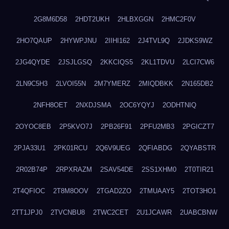
2G8M6D58
2HDT2UKH
2HLBXGGN
2HMC2F0V
2HO7QAUP
2HYWPJNU
2IIHI162
2J4TVL9Q
2JDKS9WZ
2JG4QYDE
2JSJLGSQ
2KKCIQS5
2KL1TDVU
2LCI7CW6
2LN9C5H3
2LVOI55N
2M7YMERZ
2MIQDBKK
2N165DB2
2NFH8OET
2NXDJSMA
2OC6YQYJ
2ODHTNIQ
2OYOC8EB
2P5KVO7J
2PB26F91
2PFU2MB3
2PGICZT7
2PJA33U1
2PK01RCU
2Q6V9UEG
2QFIABDG
2QYABSTR
2R02B74P
2RPXRAZM
2SAV54DE
2SS1XHM0
2T0TIR21
2T4QFIOC
2T8M8OOV
2TGAD2ZO
2TMUAAY5
2TOT3HO1
2TT1JPJ0
2TVCNBU8
2TWC2CET
2U1JCAWR
2UABCBNW