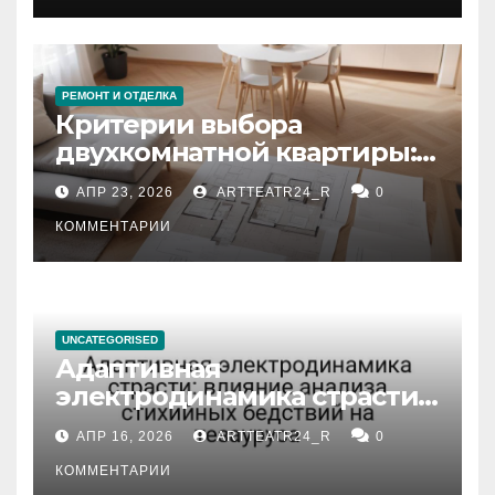
РЕМОНТ И ОТДЕЛКА
Критерии выбора
двухкомнатной квартиры:
планировка, площадь,
АПР 23, 2026
ARTTEATR24_R
0
состояние и документация
КОММЕНТАРИИ
UNCATEGORISED
Адаптивная
электродинамика страсти:
влияние анализа
АПР 16, 2026
ARTTEATR24_R
0
стихийных бедствий на
тезауруса
КОММЕНТАРИИ