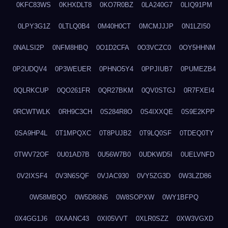
0KFC83WS
0KHXDLT8
0KO7R0BZ
0LA240G7
0LIQ91PM
0LPY3G1Z
0LTLQ0B4
0M40H0CT
0MCMJJJP
0N1LZI50
0NALSI2P
0NFM8HBQ
0O1D2CFA
0O3VCZC0
0OY5HHNM
0P2UDQV4
0P3WEUER
0PHNO5Y4
0PPJIUB7
0PUMEZB4
0QLRKCUP
0QO261FR
0QR27BKM
0QV0STGJ
0R7FXEI4
0RCWTWLK
0RH9C3CH
0S284R8O
0S4IXXQE
0S9E2KPP
0SA9HP4L
0T1MPQXC
0T8PUJB2
0T9LQ0SF
0TDEQ0TY
0TWV72OF
0U01AD7B
0U56W7B0
0UDKWD5I
0UELVNFD
0V2IXSF4
0V3N6SQF
0VJAC930
0VY5ZG3D
0W3LZD86
0W58MBQO
0W5D86N5
0W8SOPXW
0WY1BFPQ
0X4GG1J6
0XAANC43
0XI05VVT
0XLR0SZZ
0XW3VGXD