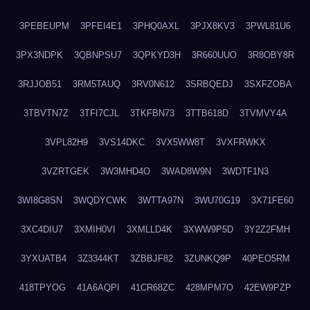
3PEBEUPM
3PFEI4E1
3PHQ0AXL
3PJX8KV3
3PWL81U6
3PX3NDPK
3QBNPSU7
3QPKYD3H
3R660UUO
3R8OBY8R
3RJJOB51
3RM5TAUQ
3RV0N612
3SRBQEDJ
3SXFZOBA
3TBVTN7Z
3TFI7CJL
3TKFBN73
3TTB618D
3TVMVY4A
3VPL82H9
3VS14DKC
3VX5WW8T
3VXFRWKX
3VZRTGEK
3W3MHD4O
3WAD8W9N
3WDTF1N3
3WI8G8SN
3WQDYCWK
3WTTA97N
3WU70G19
3X71FE60
3XC4DIU7
3XMIH0VI
3XMLLD4K
3XWW9P5D
3Y2Z2FMH
3YXUATB4
3Z3344KT
3ZBBJF82
3ZUNKQ9P
40PEO5RM
418TPYOG
41A6AQPI
41CR68ZC
428MPM7O
42EW9PZP