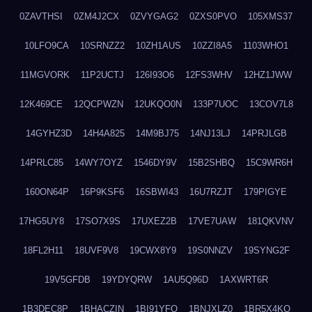
0ZAVTHSI
0ZM4J2CX
0ZVYGAG2
0ZXS0PVO
105XMS37
10LFO9CA
10SRNZZ2
10ZH1AUS
10ZZI8A5
1103WHO1
11MGVORK
11P2UCTJ
126I93O6
12FS3WHV
12HZ1JWW
12K469CE
12QCPWZN
12UKQO0N
133P7UOC
13COV7L8
14GYHZ3D
14H4A825
14M9BJ75
14NJ13LJ
14PRJLGB
14PRLC85
14WY7OYZ
1546DY9V
15B2SHBQ
15C9WR6H
160ON64P
16P9KSF6
16SBWI43
16U7RZJT
179PIGYE
17HG5UY8
17SO7X9S
17UXEZ2B
17VE7UAW
181QKVNV
18FL2H11
18UVF9V8
19CWX8Y9
19S0NNZV
19SYNG2F
19V5GFDB
19YDYQRW
1AU5Q96D
1AXWRT6R
1B3DEC8P
1BHACZIN
1BI91YFQ
1BNJXLZ0
1BR5X4KO