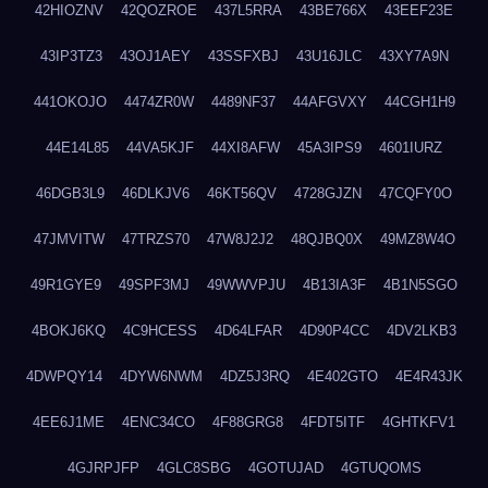
42HIOZNV
42QOZROE
437L5RRA
43BE766X
43EEF23E
43IP3TZ3
43OJ1AEY
43SSFXBJ
43U16JLC
43XY7A9N
441OKOJO
4474ZR0W
4489NF37
44AFGVXY
44CGH1H9
44E14L85
44VA5KJF
44XI8AFW
45A3IPS9
4601IURZ
46DGB3L9
46DLKJV6
46KT56QV
4728GJZN
47CQFY0O
47JMVITW
47TRZS70
47W8J2J2
48QJBQ0X
49MZ8W4O
49R1GYE9
49SPF3MJ
49WWVPJU
4B13IA3F
4B1N5SGO
4BOKJ6KQ
4C9HCESS
4D64LFAR
4D90P4CC
4DV2LKB3
4DWPQY14
4DYW6NWM
4DZ5J3RQ
4E402GTO
4E4R43JK
4EE6J1ME
4ENC34CO
4F88GRG8
4FDT5ITF
4GHTKFV1
4GJRPJFP
4GLC8SBG
4GOTUJAD
4GTUQOMS