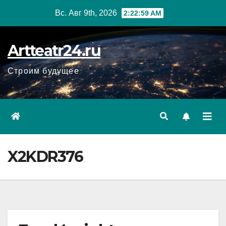
Перейти
Вс. Авг 9th, 2026
2:23:00 AM
к
содержанию
Artteatr24.ru
Строим будущее
X2KDR376