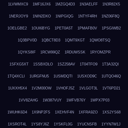
1LVWMXC9
1MF16JX6
1MZGQ4D3
1N3AELFF
1N3R82X5
1NERJOY9
1NIN2DXO
1NIPGIQG
1NTYF4RH
1NZ06F8Q
1OELGBE2
1OUI6BYG
1PET0A5T
1PMAFB0V
1PSGIWB2
1Q3BPV0D
1QBCT8D3
1QMT9XGT
1QWO8TSQ
1QYKS8IF
1RCW99QZ
1RDUWSSK
1RYOMZPR
1SFXG5XT
1SSBXDLO
1SZ258AV
1T04TFO9
1T3A32QI
1TQ4XCLI
1URGFNU5
1USMDQTI
1USXOD9C
1UTQO46Q
1UXXH5X4
1V2M00OW
1VHOFJ5Z
1VLGOT3L
1VT6PD21
1VV8ZAHG
1W387VUY
1WFVB76Y
1WPX7P03
1WUHK6D4
1X9NP2FS
1XEHVF4N
1XFRA9ZO
1XS2YS68
1XSROT4L
1YS8YJ6Z
1YSKFL0G
1YUCNSFB
1YYN7W1J