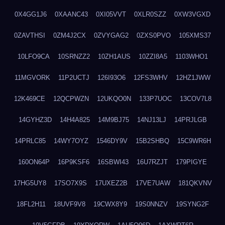
0X4GG1J6
0XAANC43
0XI05VVT
0XLR0SZZ
0XW3VGXD
0ZAVTHSI
0ZM4J2CX
0ZVYGAG2
0ZXS0PVO
105XMS37
10LFO9CA
10SRNZZ2
10ZH1AUS
10ZZI8A5
1103WHO1
11MGVORK
11P2UCTJ
126I93O6
12FS3WHV
12HZ1JWW
12K469CE
12QCPWZN
12UKQO0N
133P7UOC
13COV7L8
14GYHZ3D
14H4A825
14M9BJ75
14NJ13LJ
14PRJLGB
14PRLC85
14WY7OYZ
1546DY9V
15B2SHBQ
15C9WR6H
160ON64P
16P9KSF6
16SBWI43
16U7RZJT
179PIGYE
17HG5UY8
17SO7X9S
17UXEZ2B
17VE7UAW
181QKVNV
18FL2H11
18UVF9V8
19CWX8Y9
19S0NNZV
19SYNG2F