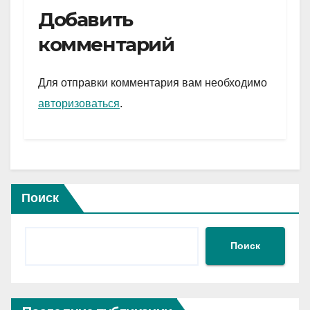
e
er
at
ail
р
Добавить
gr
s
а
комментарий
a
A
в
m
p
и
Для отправки комментария вам необходимо
p
ть
авторизоваться
.
Поиск
Поиск