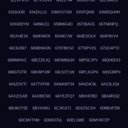
5Z1VP9TD
5ZYFJGV9
60IZ2Y44
60X8LPUK
62LJGRE8
6316UU0I
634ZKLU1
63MVU7SW
63SPQINX
63WDQUHH
63X60DYM
64996J11
659M6G4O
65TIBAG5
65TN6NPQ
65UV4E1K
660K94O5
663467JW
664ESOLH
664FNVV4
66C6U597
66NBHAON
675YBKS0
67T6PVX5
67UCAPT0
6899WHVC
68EZZKJQ
68OMB6UH
68PDCJPV
68QHDOI3
699GTUTR
69KWPV8F
69LSOT1W
69PLXGPN
69S53RP0
6A5ZOVTI
6A7TVFIW
6AMAWT34
6ANZ4C8L
6AS3LJQ4
6AX21SAB
6AX80CNX
6AYEZFQ7
6B0V87BD
6BA9R10Z
6BUMJY5E
6BVXINIU
6CJKUI7J
6D1OSCXH
6D8BUPZM
6DCMVTHM
6DDK07UL
6DEL198E
6DMVW7ZP