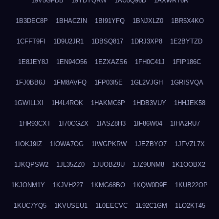
19V5GFDB
19YDYQRW
1AU5Q96D
1AXWRT6R
1B3DEC8P
1BHACZIN
1BI91YFQ
1BNJXLZ0
1BR5X4KO
1CFFT9FI
1D9U2JR1
1DBSQ817
1DRJ3XP8
1E2BYTZD
1E8JEY8J
1EN94O56
1EZXAZS6
1FH0C41J
1FIP186C
1FJ0BB6J
1FM8AVFQ
1FP03I5E
1GL2VJGH
1GRISVQA
1GWILLXI
1H4L4ROK
1HAKMC6P
1HDB3VUY
1HHJEK58
1HR93CXT
1I70CGZX
1IASZ8H3
1IF86W04
1IHA2RU7
1IOKJ9IZ
1IOWA7OG
1IWGPKRW
1JEZBYO7
1JFVZL7X
1JKQPSW2
1JL35ZZ0
1JUOBZ9U
1JZ9UNM8
1K1OOBX2
1KJONM1Y
1KJVH227
1KMG68BO
1KQW0D9E
1KUB22OP
1KUC7YQ5
1KVUSEU1
1L0EECVC
1L92C1GM
1LO2KT45