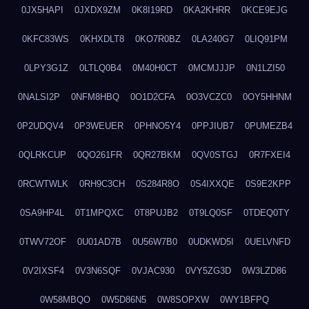
0JX5HAPI
0JXDX9ZM
0K8I19RD
0KA2KHRR
0KCE9EJG
0KFC83WS
0KHXDLT8
0KO7R0BZ
0LA240G7
0LIQ91PM
0LPY3G1Z
0LTLQ0B4
0M40H0CT
0MCMJJJP
0N1LZI50
0NALSI2P
0NFM8HBQ
0O1D2CFA
0O3VCZC0
0OY5HHNM
0P2UDQV4
0P3WEUER
0PHNO5Y4
0PPJIUB7
0PUMEZB4
0QLRKCUP
0QO261FR
0QR27BKM
0QV0STGJ
0R7FXEI4
0RCWTWLK
0RH9C3CH
0S284R8O
0S4IXXQE
0S9E2KPP
0SA9HP4L
0T1MPQXC
0T8PUJB2
0T9LQ0SF
0TDEQ0TY
0TWV72OF
0U01AD7B
0U56W7B0
0UDKWD5I
0UELVNFD
0V2IXSF4
0V3N6SQF
0VJAC930
0VY5ZG3D
0W3LZD86
0W58MBQO
0W5D86N5
0W8SOPXW
0WY1BFPQ