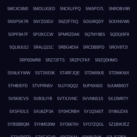
5MC4C6M0
5MOLUGED
5NCKLFPQ
5NI5PO7L
5NROBV9R
5NSPSK7R
5NYZ03GV
5NZ2F7XQ
5OGIRQDY
5OIXNVW6
5OPF8A7F
5PI2KCCW
5PMRZDAK
5Q7NY9BS
5QDQI5F8
5QL8UU2J
5RALQ21C
5RBG4E64
5RCDBBFD
5ROV8T2I
5RP6DWR8
5RZ72FTS
5RZPCFKF
5RZQDHMO
5SNLKYWW
5ST3XE0K
5T4RFJQE
5TDWI9U5
5TDWKNIX
5THBIEFD
5TVPRN5V
5UJY0QQ2
5UPNX603
5UUMB8OT
5V5K9CVS
5VB3LIYB
5VTXJVNC
5VVNNS1S
5XJ2MR7Y
5XSF9JLS
5XU6ZP3A
5Y0HCRBH
5Y1QS60T
5Y86UZX6
5YB5BBQM
5YHM530M
5YO667IH
5YO7ZQGL
5Z1BWJEZ