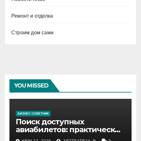
Ремонт и отделка
Строим дом сами
YOU MISSED
БИЗНЕС СОВЕТНИК
Поиск доступных
авиабилетов: практические
рекомендации
ИЮН 17, 2026
ARTTEATR24_R
0