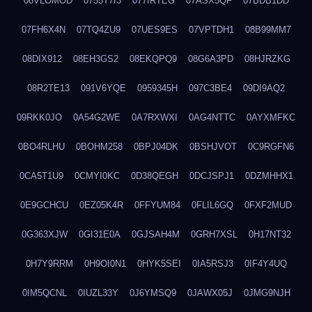
06VLOMOD
0755T7I3
077IRTEG
07ASX5QF
07BDB1DD
07FH6X4N
07TQ4ZU9
07UES9ES
07VPTDH1
08B99MM7
08DIX912
08EH3GS2
08EKQPQ9
08G6A3PD
08HJRZKG
08R2TE13
091V6YQE
0959345H
097C3BE4
09DI9AQ2
09RKK0JO
0A54G2WE
0A7RXWXI
0AG4NTTC
0AYXMFKC
0BO4RLHU
0BOHM258
0BPJ04DK
0BSHJVOT
0C9RGFN6
0CA5T1U9
0CMYI0KC
0D38QEGH
0DCJSPJ1
0DZMHHX1
0E9GCHCU
0EZ05K4R
0FFYUM84
0FLIL6GQ
0FXF2MUD
0G363XJW
0GI31E0A
0GJSAH4M
0GRH7XSL
0H17NT32
0H7Y9RRM
0H9OI0N1
0HYK5SEI
0IA5RSJ3
0IF4Y4UQ
0IM5QCNL
0IUZL33Y
0J6YMSQ9
0JAWX05J
0JMG9NJH