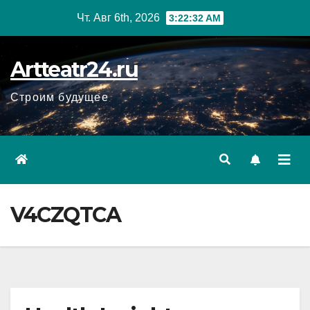
Перейти
Чт. Авг 6th, 2026
3:22:33 AM
к
содержанию
Artteatr24.ru
Строим будущее
V4CZQTCA