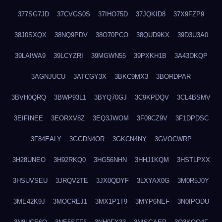
377SG7JD
37CVGS0S
37IHO75D
37JQKID8
37X9FZP9
38J0SXQX
38NQ9PDV
38O70PCO
38QUD9KX
39D3U3A0
39LAIWA9
39LCYZRI
39MGWN55
39PXKH1B
3A43DKQP
3AGNJUCU
3ATCGY3X
3BKC9MX3
3BORDPAR
3BVH0QRQ
3BWP93L1
3BYQ70GJ
3C9KPDQV
3CL4BSMV
3EIFINEE
3EORXV8Z
3EQ3JWOM
3F09CZ9V
3F1DPDSC
3F84EALY
3GGDN4OR
3GKCN4NY
3GVOCWRP
3H28UNEO
3H92RKQ0
3HG56NHN
3HHJ1KQM
3HSTLPXX
3HSUVSEU
3JRQV2TE
3JX0QDYF
3LXYAX0G
3M0R5J0Y
3ME42K9J
3MOCREJ1
3MX1P1T9
3MYP6NEF
3N0IPODU