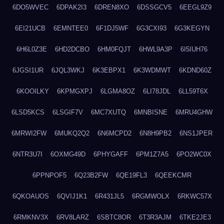
6DO5WVEC
6DPAK2I3
6DREN8XO
6DSSGCV5
6EEGL9Z9
6EI21UCB
6EMNTEE0
6F1DJ5WF
6G3CXI93
6G3KEGYN
6H6L0Z3E
6HD2DCBO
6HM0FQJT
6HWL9A3P
6I5IUH76
6JGSI1UR
6JQL3WKJ
6K3EBPX1
6K3WDMWT
6KDND60Z
6KOOILKY
6KPMGXPJ
6LGMA8OZ
6LI78JDL
6LL59T6X
6LSD5KCS
6LSGIF7V
6MC7XUTQ
6MNBISNE
6MRU4GHW
6MRWI2FW
6MUKQ2Q2
6N6MCPD2
6N8H9PB2
6NS1JPER
6NTR3U7I
6OXMG49D
6PHYGAFF
6PM1Z7A5
6PO2WC0X
6PPNPOF5
6Q23B2FW
6QE19FL3
6QEEKCMR
6QKOAUOS
6QVIJ1K1
6R431JL5
6RGMWOLX
6RKWC57X
6RMKNV3X
6RV8LARZ
6SBTC8OR
6T3R3AJM
6TKE2JE3