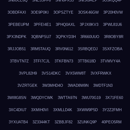
3N8UCE6Q
3NE5SFF6
3NH0FX33
3NISGAEP
3O3KQQ4F
3OBDFAXI
3OE9P0KI
3OPSZTYE
3OSK46GW
3P20H0VW
3PEBEUPM
3PFEI4E1
3PHQ0AXL
3PJX8KV3
3PWL81U6
3PX3NDPK
3QBNPSU7
3QPKYD3H
3R660UUO
3R8OBY8R
3RJJOB51
3RM5TAUQ
3RV0N612
3SRBQEDJ
3SXFZOBA
3TBVTN7Z
3TFI7CJL
3TKFBN73
3TTB618D
3TVMVY4A
3VPL82H9
3VS14DKC
3VX5WW8T
3VXFRWKX
3VZRTGEK
3W3MHD4O
3WAD8W9N
3WDTF1N3
3WI8G8SN
3WQDYCWK
3WTTA97N
3WU70G19
3X71FE60
3XC4DIU7
3XMIH0VI
3XMLLD4K
3XWW9P5D
3Y2Z2FMH
3YXUATB4
3Z3344KT
3ZBBJF82
3ZUNKQ9P
40PEO5RM