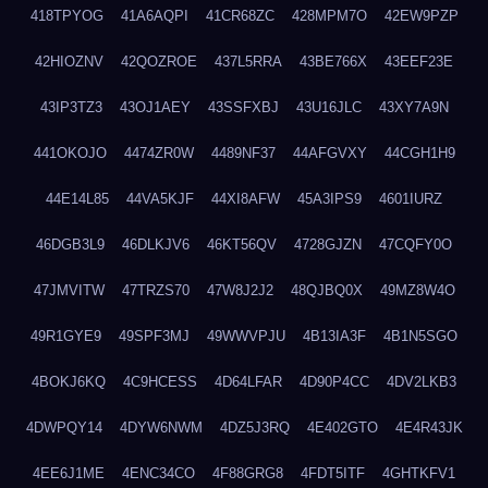
418TPYOG
41A6AQPI
41CR68ZC
428MPM7O
42EW9PZP
42HIOZNV
42QOZROE
437L5RRA
43BE766X
43EEF23E
43IP3TZ3
43OJ1AEY
43SSFXBJ
43U16JLC
43XY7A9N
441OKOJO
4474ZR0W
4489NF37
44AFGVXY
44CGH1H9
44E14L85
44VA5KJF
44XI8AFW
45A3IPS9
4601IURZ
46DGB3L9
46DLKJV6
46KT56QV
4728GJZN
47CQFY0O
47JMVITW
47TRZS70
47W8J2J2
48QJBQ0X
49MZ8W4O
49R1GYE9
49SPF3MJ
49WWVPJU
4B13IA3F
4B1N5SGO
4BOKJ6KQ
4C9HCESS
4D64LFAR
4D90P4CC
4DV2LKB3
4DWPQY14
4DYW6NWM
4DZ5J3RQ
4E402GTO
4E4R43JK
4EE6J1ME
4ENC34CO
4F88GRG8
4FDT5ITF
4GHTKFV1