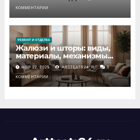
стихийных бедствий на
тезауруса
КОММЕНТАРИИ
РЕМОНТ И ОТДЕЛКА
Жалюзи и шторы: виды,
материалы, механизмы
управления и уход
НОЯ 12, 2025
ARTTEATR24_R
0
КОММЕНТАРИИ