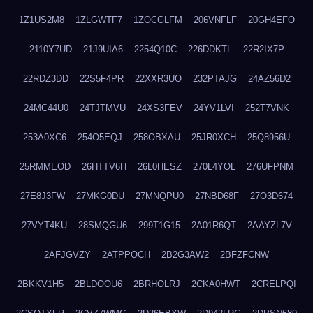
1Z1US2M8
1ZLGWTF7
1ZOCGLFM
206VNFLF
20GH4EFO
2110Y7UD
21J9UIA6
2254Q10C
226DDKTL
22R2IX7P
22RDZ3DD
22S5F4PR
22XXR3UO
232PTAJG
24AZ56D2
24MC44U0
24TJTMVU
24XS3FEV
24YV1LVI
252T7VNK
253A0XC6
254O5EQJ
258OBXAU
25JR0XCH
25Q8956U
25RMMEOD
26HTTV6H
26L0HESZ
270L4YOL
276UFPNM
27E8J3FW
27MKG0DU
27MNQPU0
27NBD68F
27O3D674
27VYT4KU
28SMQGU6
299T1G15
2A01R6QT
2AAYZL7V
2AFJGVZY
2ATPPOCH
2B2G3AW2
2BFZFCNW
2BKKV1H5
2BLDOOU6
2BRHOLRJ
2CKA0HWT
2CRELPQI