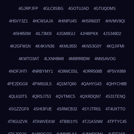
4GJRPJFP
4GLC8SBG
4GOTUJAD
4GTUQOMS
4H5VY3Z1
4HCW1AJA
4HINPU4S
4HSR603T
4HVMV9QI
4I5H850W
4IL73M3I
4JGM8GIJ
4JH8IPKK
4JS349D2
4K2GFW1N
4K4KVN36
4KML855I
4KNS3G0Y
4KQJIFMI
4KWTO3AT
4LXNH9M8
4M8RR8DW
4NNSAVOG
4NOFJHTI
4NRBYMY1
4O9WC0SL
4ORR508B
4P5VX889
4PE2DGG9
4PW810LS
4Q1M7Q60
4QAHYG43
4QHYCH8B
4QL610TS
4QRSJ753
4QVTMIC5
4QXRDQN7
4S31TENQ
4SGZZGF9
4SHI3FUE
4SRMCB32
4SYJTR01
4T4UXTTO
4T8GUZVK
4TAWVEKW
4TBBI1Y5
4TJ1ASNW
4TPTYC45