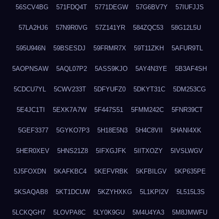
56SCV4BG
571FDQ4T
5771DEGW
57G6BV7Y
57IUFJJS
57LA2HJ6
57N9R0VG
57Z141YR
584ZQC53
58G12L5U
595U946N
59BSESDJ
59FRMR7X
59T11ZKH
5AFUR9TL
5AOPNSAW
5AQL07P2
5ASS9KJO
5AY4N3YE
5B3AF4SH
5CDCU7YL
5CWV233T
5DFYUFZ0
5DKYT31C
5DM253CG
5E4JC1TI
5EXK7A7W
5F447S51
5FMM242C
5FNR39CT
5GEF3377
5GYKO7P3
5H18E5N3
5H4C8VII
5HANI4XK
5HER0XEV
5HNS21Z8
5IFXGJFK
5IITXOZY
5IVSLWGV
5J5FOXDN
5KAFKBC4
5KEFVRBK
5KFBILGV
5KP635PE
5KSAQAB8
5KT1DCUW
5KZYHXKG
5L1KPI2V
5L515L3S
5LCKQGH7
5LOVPA8C
5LY0K9GU
5M4U4YA3
5M8JMWFU