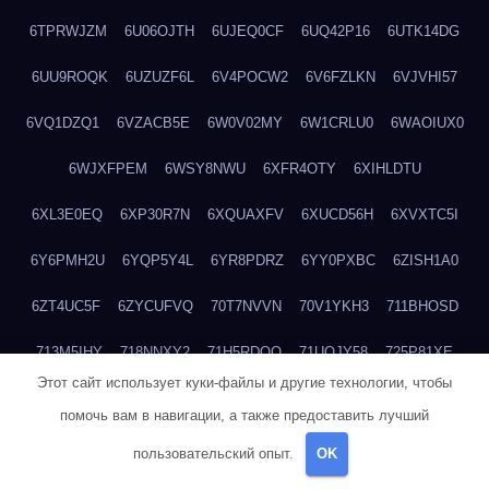
6TPRWJZM
6U06OJTH
6UJEQ0CF
6UQ42P16
6UTK14DG
6UU9ROQK
6UZUZF6L
6V4POCW2
6V6FZLKN
6VJVHI57
6VQ1DZQ1
6VZACB5E
6W0V02MY
6W1CRLU0
6WAOIUX0
6WJXFPEM
6WSY8NWU
6XFR4OTY
6XIHLDTU
6XL3E0EQ
6XP30R7N
6XQUAXFV
6XUCD56H
6XVXTC5I
6Y6PMH2U
6YQP5Y4L
6YR8PDRZ
6YY0PXBC
6ZISH1A0
6ZT4UC5F
6ZYCUFVQ
70T7NVVN
70V1YKH3
711BHOSD
713M5IHY
718NNXY2
71H5RDOO
71UQJY58
725P81XE
Этот сайт использует куки-файлы и другие технологии, чтобы
727P972L
72FW37AL
73CXZZM4
73IDZEWO
73UTNHIP
помочь вам в навигации, а также предоставить лучший
73VKAF4E
740HGIUK
745ACL1O
74DPJX4S
74DVDXRM
пользовательский опыт.
OK