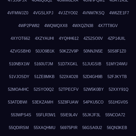
4TSJ6PJX
4U48QGQ2
4UMM8LXA
4UNHPQM1
4URT243L
4VFMWJZ0
4VGSLXPJ
4VJZYO02
4VNW7KSQ
4W6ZE1F7
4WP2PW82
4WQWQXX8
4WXQZN38
4X7TT8GV
4XYOT662
4XZYAUHI
4YQHH612
4Z52SO0V
4ZP14UIL
4ZVGSBH0
50JO9B1K
50KZ2V9P
50NNJN5E
50S8F1Z0
510NBX1W
5160U7JM
51D7XGKL
51JUGSIB
51MY24WU
51VJOSDY
51ZE8MKB
522X4O28
52D4GH9B
52FJKYTB
52MOA4HC
52SYO0Q2
52TPECFV
52W5K0BY
52XXY91Q
53ATDBWI
53EKZAMH
53Z8FUAW
54PKU5CO
551HGV0S
553WPS4S
55FLR3W1
55IE9L4V
55JKJF3L
55NCOA72
55QDIRSM
55XAQHMU
56975PIR
56GSA0U2
56QN3KEB