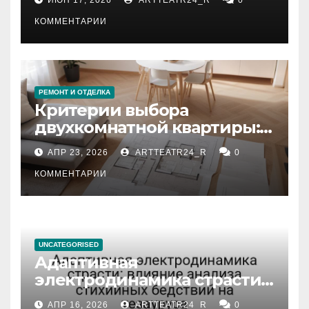
КОММЕНТАРИИ
РЕМОНТ И ОТДЕЛКА
Критерии выбора
двухкомнатной квартиры:
планировка, площадь,
АПР 23, 2026
ARTTEATR24_R
0
состояние и документация
КОММЕНТАРИИ
UNCATEGORISED
Адаптивная
электродинамика страсти:
влияние анализа
АПР 16, 2026
ARTTEATR24_R
0