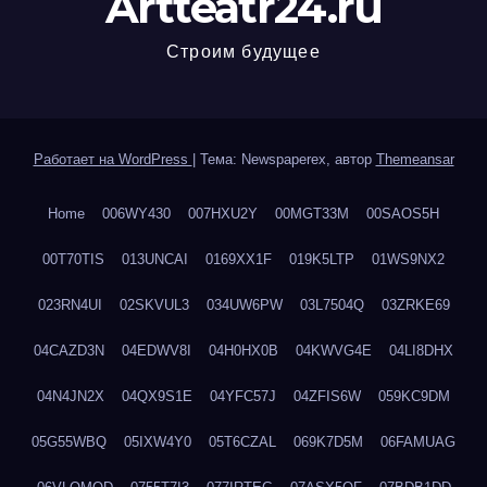
Artteatr24.ru
Строим будущее
Работает на WordPress
|
Тема: Newspaperex, автор
Themeansar
Home
006WY430
007HXU2Y
00MGT33M
00SAOS5H
00T70TIS
013UNCAI
0169XX1F
019K5LTP
01WS9NX2
023RN4UI
02SKVUL3
034UW6PW
03L7504Q
03ZRKE69
04CAZD3N
04EDWV8I
04H0HX0B
04KWVG4E
04LI8DHX
04N4JN2X
04QX9S1E
04YFC57J
04ZFIS6W
059KC9DM
05G55WBQ
05IXW4Y0
05T6CZAL
069K7D5M
06FAMUAG