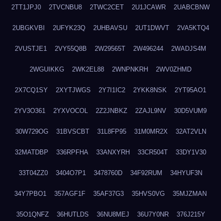
2TT1JPJ0
2TVCNBU8
2TWC2CET
2U1JCAWR
2UABCBNW
2UBGKVBI
2UFYK23Q
2UHBAVSU
2UT1DWVT
2VA5KTQ4
2VUSTJE1
2VY55Q8B
2W29565T
2W496244
2WADJS4M
2WGUIKKG
2WK2EL88
2WNPNKRH
2WV0ZHMD
2X7CQ1SY
2XYTJWGS
2Y7I1IC2
2YKK8NSK
2YT95AO1
2YV3O361
2YXVOCOL
2Z2JNBKZ
2ZAJL9NV
30D5VUM9
30W729OG
31BVSCBT
31L8FP95
31M0MR2X
32AT2VLN
32MATDBP
336RPFHA
33ANXYRH
33CR504T
33DY1V30
33T04ZZ0
3404O7P1
3478760D
34F92RUM
34HYUF3N
34Y7PBO1
357AGF1F
35AF37G3
35HVS0VG
35MJZMAN
35O1QNFZ
36HUTLDS
36NU8MEJ
36U7Y0NR
376J215Y