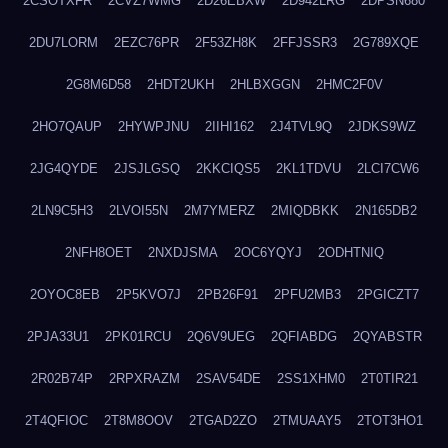
2CSOTXFR
2CVZ7WMG
2D26EBXW
2D942LRG
2DPSN680
2DU7LORM
2EZC76PR
2F53ZH8K
2FFJSSR3
2G789XQE
2G8M6D58
2HDT2UKH
2HLBXGGN
2HMC2F0V
2HO7QAUP
2HYWPJNU
2IIHI162
2J4TVL9Q
2JDKS9WZ
2JG4QYDE
2JSJLGSQ
2KKCIQS5
2KL1TDVU
2LCI7CW6
2LN9C5H3
2LVOI55N
2M7YMERZ
2MIQDBKK
2N165DB2
2NFH8OET
2NXDJSMA
2OC6YQYJ
2ODHTNIQ
2OYOC8EB
2P5KVO7J
2PB26F91
2PFU2MB3
2PGICZT7
2PJA33U1
2PK01RCU
2Q6V9UEG
2QFIABDG
2QYABSTR
2R02B74P
2RPXRAZM
2SAV54DE
2SS1XHM0
2T0TIR21
2T4QFIOC
2T8M8OOV
2TGAD2ZO
2TMUAAY5
2TOT3HO1