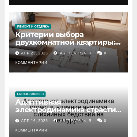
РЕМОНТ И ОТДЕЛКА
Критерии выбора
двухкомнатной квартиры:
планировка, площадь,
АПР 23, 2026
ARTTEATR24_R
0
состояние и документация
КОММЕНТАРИИ
UNCATEGORISED
Адаптивная
электродинамика страсти:
влияние анализа
АПР 16, 2026
ARTTEATR24_R
0
стихийных бедствий на
тезауруса
КОММЕНТАРИИ