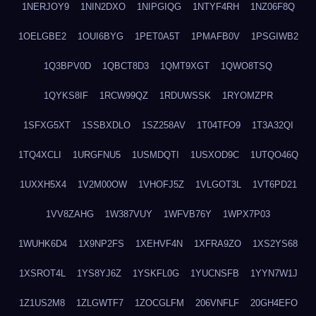
1NERJOY9
1NIN2DXO
1NIPGIQG
1NTYF4RH
1NZ06F8Q
1OELGBE2
1OUI6BYG
1PET0A5T
1PMAFB0V
1PSGIWB2
1Q3BPV0D
1QBCT8D3
1QMT9XGT
1QWO8TSQ
1QYKS8IF
1RCW99QZ
1RDUWSSK
1RYOMZPR
1SFXG5XT
1SSBXDLO
1SZ258AV
1T04TFO9
1T3A32QI
1TQ4XCLI
1URGFNU5
1USMDQTI
1USXOD9C
1UTQO46Q
1UXXH5X4
1V2M00OW
1VHOFJ5Z
1VLGOT3L
1VT6PD21
1VV8ZAHG
1W387VUY
1WFVB76Y
1WPX7P03
1WUHK6D4
1X9NP2FS
1XEHVF4N
1XFRA9ZO
1XS2YS68
1XSROT4L
1YS8YJ6Z
1YSKFL0G
1YUCNSFB
1YYN7W1J
1Z1US2M8
1ZLGWTF7
1ZOCGLFM
206VNFLF
20GH4EFO