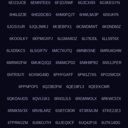
6EI21UCB
6EMNTEE0
6F1DJ5WF
6G3CXI93
6G3KEGYN
6H6L0Z3E
6HD2DCBO
6HM0FQJT
6HWL9A3P
6I5IUH76
6JGSI1UR
6JQL3WKJ
6K3EBPX1
6K3WDMWT
6KDND60Z
6KOOILKY
6KPMGXPJ
6LGMA8OZ
6LI78JDL
6LL59T6X
6LSD5KCS
6LSGIF7V
6MC7XUTQ
6MNBISNE
6MRU4GHW
6MRWI2FW
6MUKQ2Q2
6N6MCPD2
6N8H9PB2
6NS1JPER
6NTR3U7I
6OXMG49D
6PHYGAFF
6PM1Z7A5
6PO2WC0X
6PPNPOF5
6Q23B2FW
6QE19FL3
6QEEKCMR
6QKOAUOS
6QVIJ1K1
6R431JL5
6RGMWOLX
6RKWC57X
6RMKNV3X
6RV8LARZ
6SBTC8OR
6T3R3AJM
6TKE2JE3
6TPRWJZM
6U06OJTH
6UJEQ0CF
6UQ42P16
6UTK14DG