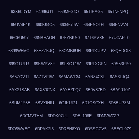
63X60DYM
64996J11
659M6G4O
65TIBAG5
65TN6NPQ
65UV4E1K
660K94O5
663467JW
664ESOLH
664FNVV4
66C6U597
66NBHAON
675YBKS0
67T6PVX5
67UCAPT0
6899WHVC
68EZZKJQ
68OMB6UH
68PDCJPV
68QHDOI3
699GTUTR
69KWPV8F
69LSOT1W
69PLXGPN
69S53RP0
6A5ZOVTI
6A7TVFIW
6AMAWT34
6ANZ4C8L
6AS3LJQ4
6AX21SAB
6AX80CNX
6AYEZFQ7
6B0V87BD
6BA9R10Z
6BUMJY5E
6BVXINIU
6CJKUI7J
6D1OSCXH
6D8BUPZM
6DCMVTHM
6DDK07UL
6DEL198E
6DMVW7ZP
6DO5WVEC
6DPAK2I3
6DREN8XO
6DSSGCV5
6EEGL9Z9