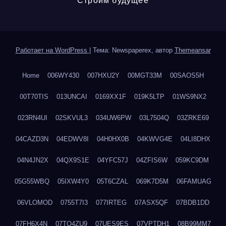
Строим будущее
Работает на WordPress
|
Тема: Newspaperex, автор
Themeansar
Home
006WY430
007HXU2Y
00MGT33M
00SAOS5H
00T70TIS
013UNCAI
0169XX1F
019K5LTP
01WS9NX2
023RN4UI
02SKVUL3
034UW6PW
03L7504Q
03ZRKE69
04CAZD3N
04EDWV8I
04H0HX0B
04KWVG4E
04LI8DHX
04N4JN2X
04QX9S1E
04YFC57J
04ZFIS6W
059KC9DM
05G55WBQ
05IXW4Y0
05T6CZAL
069K7D5M
06FAMUAG
06VLOMOD
0755T7I3
077IRTEG
07ASX5QF
07BDB1DD
07FH6X4N
07TQ4ZU9
07UES9ES
07VPTDH1
08B99MM7