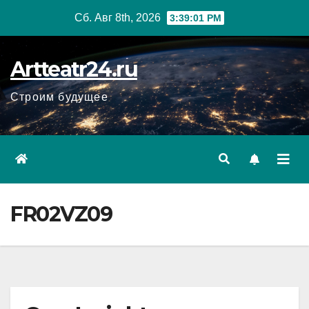
Перейти
Сб. Авг 8th, 2026
3:39:02 PM
к
содержанию
Artteatr24.ru
Строим будущее
FR02VZ09