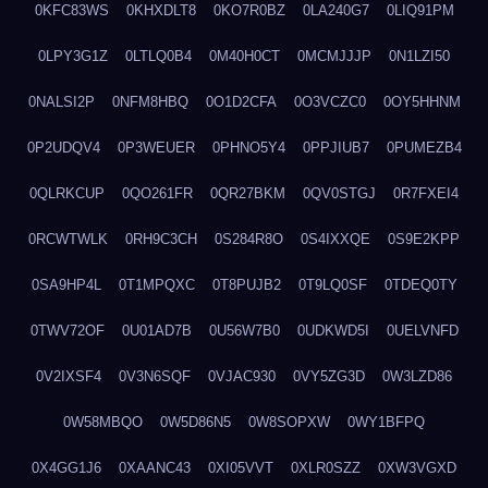
0KFC83WS
0KHXDLT8
0KO7R0BZ
0LA240G7
0LIQ91PM
0LPY3G1Z
0LTLQ0B4
0M40H0CT
0MCMJJJP
0N1LZI50
0NALSI2P
0NFM8HBQ
0O1D2CFA
0O3VCZC0
0OY5HHNM
0P2UDQV4
0P3WEUER
0PHNO5Y4
0PPJIUB7
0PUMEZB4
0QLRKCUP
0QO261FR
0QR27BKM
0QV0STGJ
0R7FXEI4
0RCWTWLK
0RH9C3CH
0S284R8O
0S4IXXQE
0S9E2KPP
0SA9HP4L
0T1MPQXC
0T8PUJB2
0T9LQ0SF
0TDEQ0TY
0TWV72OF
0U01AD7B
0U56W7B0
0UDKWD5I
0UELVNFD
0V2IXSF4
0V3N6SQF
0VJAC930
0VY5ZG3D
0W3LZD86
0W58MBQO
0W5D86N5
0W8SOPXW
0WY1BFPQ
0X4GG1J6
0XAANC43
0XI05VVT
0XLR0SZZ
0XW3VGXD