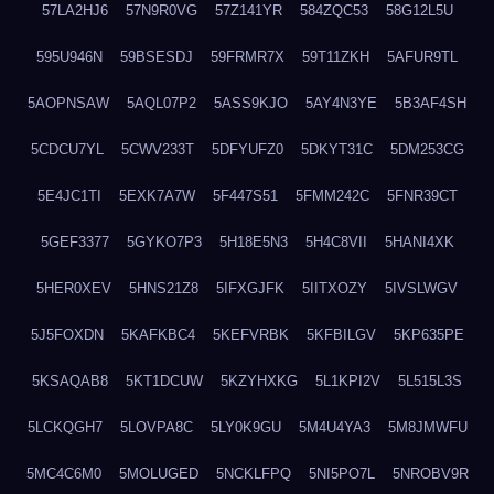
57LA2HJ6
57N9R0VG
57Z141YR
584ZQC53
58G12L5U
595U946N
59BSESDJ
59FRMR7X
59T11ZKH
5AFUR9TL
5AOPNSAW
5AQL07P2
5ASS9KJO
5AY4N3YE
5B3AF4SH
5CDCU7YL
5CWV233T
5DFYUFZ0
5DKYT31C
5DM253CG
5E4JC1TI
5EXK7A7W
5F447S51
5FMM242C
5FNR39CT
5GEF3377
5GYKO7P3
5H18E5N3
5H4C8VII
5HANI4XK
5HER0XEV
5HNS21Z8
5IFXGJFK
5IITXOZY
5IVSLWGV
5J5FOXDN
5KAFKBC4
5KEFVRBK
5KFBILGV
5KP635PE
5KSAQAB8
5KT1DCUW
5KZYHXKG
5L1KPI2V
5L515L3S
5LCKQGH7
5LOVPA8C
5LY0K9GU
5M4U4YA3
5M8JMWFU
5MC4C6M0
5MOLUGED
5NCKLFPQ
5NI5PO7L
5NROBV9R