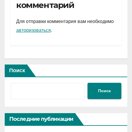
gr
s
а
комментарий
a
A
в
m
p
и
Для отправки комментария вам необходимо
p
ть
авторизоваться
.
Поиск
Поиск
Последние публикации