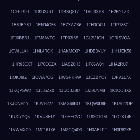
1CFFT9FI
1D9U2JR1
1DBSQ817
1DRJ3XP8
1E2BYTZD
1E8JEY8J
1EN94O56
1EZXAZS6
1FH0C41J
1FIP186C
1FJ0BB6J
1FM8AVFQ
1FP03I5E
1GL2VJGH
1GRISVQA
1GWILLXI
1H4L4ROK
1HAKMC6P
1HDB3VUY
1HHJEK58
1HR93CXT
1I70CGZX
1IASZ8H3
1IF86W04
1IHA2RU7
1IOKJ9IZ
1IOWA7OG
1IWGPKRW
1JEZBYO7
1JFVZL7X
1JKQPSW2
1JL35ZZ0
1JUOBZ9U
1JZ9UNM8
1K1OOBX2
1KJONM1Y
1KJVH227
1KMG68BO
1KQW0D9E
1KUB22OP
1KUC7YQ5
1KVUSEU1
1L0EECVC
1L92C1GM
1LO2KT45
1LVWMXC9
1MF16JX6
1MZGQ4D3
1N3AELFF
1N3R82X5