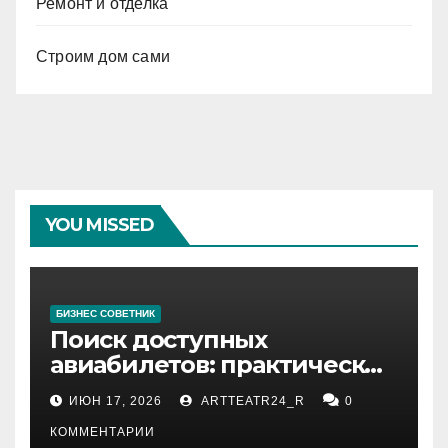
Ремонт и отделка
Строим дом сами
YOU MISSED
БИЗНЕС СОВЕТНИК
Поиск доступных
авиабилетов: практические
рекомендации
ИЮН 17, 2026
ARTTEATR24_R
0
КОММЕНТАРИИ