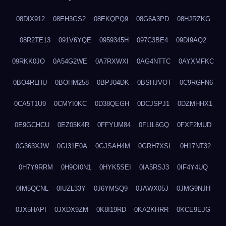
08DIX912
08EH3GS2
08EKQPQ9
08G6A3PD
08HJRZKG
08R2TE13
091V6YQE
0959345H
097C3BE4
09DI9AQ2
09RKK0JO
0A54G2WE
0A7RXWXI
0AG4NTTC
0AYXMFKC
0BO4RLHU
0BOHM258
0BPJ04DK
0BSHJVOT
0C9RGFN6
0CA5T1U9
0CMYI0KC
0D38QEGH
0DCJSPJ1
0DZMHHX1
0E9GCHCU
0EZ05K4R
0FFYUM84
0FLIL6GQ
0FXF2MUD
0G363XJW
0GI31E0A
0GJSAH4M
0GRH7XSL
0H17NT32
0H7Y9RRM
0H9OI0N1
0HYK5SEI
0IA5RSJ3
0IF4Y4UQ
0IM5QCNL
0IUZL33Y
0J6YMSQ9
0JAWX05J
0JMG9NJH
0JX5HAPI
0JXDX9ZM
0K8I19RD
0KA2KHRR
0KCE9EJG