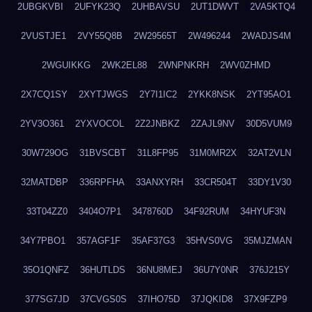
2UBGKVBI
2UFYK23Q
2UHBAVSU
2UT1DWVT
2VA5KTQ4
2VUSTJE1
2VY55Q8B
2W29565T
2W496244
2WADJS4M
2WGUIKKG
2WK2EL88
2WNPNKRH
2WV0ZHMD
2X7CQ1SY
2XYTJWGS
2Y7I1IC2
2YKK8NSK
2YT95AO1
2YV3O361
2YXVOCOL
2Z2JNBKZ
2ZAJL9NV
30D5VUM9
30W729OG
31BVSCBT
31L8FP95
31M0MR2X
32AT2VLN
32MATDBP
336RPFHA
33ANXYRH
33CR504T
33DY1V30
33T04ZZ0
3404O7P1
3478760D
34F92RUM
34HYUF3N
34Y7PBO1
357AGF1F
35AF37G3
35HVS0VG
35MJZMAN
35O1QNFZ
36HUTLDS
36NU8MEJ
36U7Y0NR
376J215Y
377SG7JD
37CVGS0S
37IHO75D
37JQKID8
37X9FZP9