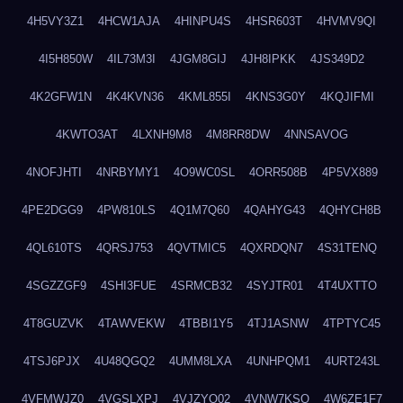
4H5VY3Z1
4HCW1AJA
4HINPU4S
4HSR603T
4HVMV9QI
4I5H850W
4IL73M3I
4JGM8GIJ
4JH8IPKK
4JS349D2
4K2GFW1N
4K4KVN36
4KML855I
4KNS3G0Y
4KQJIFMI
4KWTO3AT
4LXNH9M8
4M8RR8DW
4NNSAVOG
4NOFJHTI
4NRBYMY1
4O9WC0SL
4ORR508B
4P5VX889
4PE2DGG9
4PW810LS
4Q1M7Q60
4QAHYG43
4QHYCH8B
4QL610TS
4QRSJ753
4QVTMIC5
4QXRDQN7
4S31TENQ
4SGZZGF9
4SHI3FUE
4SRMCB32
4SYJTR01
4T4UXTTO
4T8GUZVK
4TAWVEKW
4TBBI1Y5
4TJ1ASNW
4TPTYC45
4TSJ6PJX
4U48QGQ2
4UMM8LXA
4UNHPQM1
4URT243L
4VFMWJZ0
4VGSLXPJ
4VJZYO02
4VNW7KSQ
4W6ZE1F7