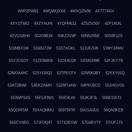
4WP2PW82
4WQWQXX8
4WXQZN38
4X7TT8GV
4XYOT662
4XZYAUHI
4YQHH612
4Z52SO0V
4ZP14UIL
4ZVGSBH0
50JO9B1K
50KZ2V9P
50NNJN5E
50S8F1Z0
510NBX1W
5160U7JM
51D7XGKL
51JUGSIB
51MY24WU
51VJOSDY
51ZE8MKB
522X4O28
52D4GH9B
52FJKYTB
52MOA4HC
52SYO0Q2
52TPECFV
52W5K0BY
52XXY91Q
53ATDBWI
53EKZAMH
53Z8FUAW
54PKU5CO
551HGV0S
553WPS4S
55FLR3W1
55IE9L4V
55JKJF3L
55NCOA72
55QDIRSM
55XAQHMU
56975PIR
56GSA0U2
56QN3KEB
56SCV4BG
571FDQ4T
5771DEGW
57G6BV7Y
57IUFJJS