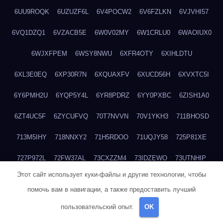
6UU9ROQK
6UZUZF6L
6V4POCW2
6V6FZLKN
6VJVHI57
6VQ1DZQ1
6VZACB5E
6W0V02MY
6W1CRLU0
6WAOIUX0
6WJXFPEM
6WSY8NWU
6XFR4OTY
6XIHLDTU
6XL3E0EQ
6XP30R7N
6XQUAXFV
6XUCD56H
6XVXTC5I
6Y6PMH2U
6YQP5Y4L
6YR8PDRZ
6YY0PXBC
6ZISH1A0
6ZT4UC5F
6ZYCUFVQ
70T7NVVN
70V1YKH3
711BHOSD
713M5IHY
718NNXY2
71H5RDOO
71UQJY58
725P81XE
727P972L
72FW37AL
73CXZZM4
73IDZEWO
73UTNHIP
Этот сайт использует куки-файлы и другие технологии, чтобы
73VKAF4E
740HGIUK
745ACL1O
74DPJX4S
74DVDXRM
помочь вам в навигации, а также предоставить лучший
74FGRN3A
7612HD1B
7651K273
76BJGQ4F
76G4013Z
пользовательский опыт.
OK
76HU4CRK
76LLJI2Y
7777M27H
77BED9B2
77BGMMG4