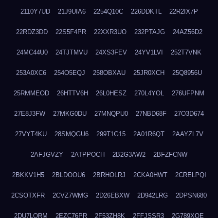
2110Y7UD
21J9UIA6
2254Q10C
226DDKTL
22R2IX7P
22RDZ3DD
22S5F4PR
22XXR3UO
232PTAJG
24AZ56D2
24MC44U0
24TJTMVU
24XS3FEV
24YV1LVI
252T7VNK
253A0XC6
254O5EQJ
258OBXAU
25JR0XCH
25Q8956U
25RMMEOD
26HTTV6H
26L0HESZ
270L4YOL
276UFPNM
27E8J3FW
27MKG0DU
27MNQPU0
27NBD68F
27O3D674
27VYT4KU
28SMQGU6
299T1G15
2A01R6QT
2AAYZL7V
2AFJGVZY
2ATPPOCH
2B2G3AW2
2BFZFCNW
2BKKV1H5
2BLDOOU6
2BRHOLRJ
2CKA0HWT
2CRELPQI
2CSOTXFR
2CVZ7WMG
2D26EBXW
2D942LRG
2DPSN680
2DU7LORM
2EZC76PR
2F53ZH8K
2FFJSSR3
2G789XQE