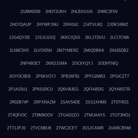
2G8M6D58
2HDT2UKH
2HLBXGGN
2HMC2F0V
2HO7QAUP
2HYWPJNU
2IIHI162
2J4TVL9Q
2JDKS9WZ
2JG4QYDE
2JSJLGSQ
2KKCIQS5
2KL1TDVU
2LCI7CW6
2LN9C5H3
2LVOI55N
2M7YMERZ
2MIQDBKK
2N165DB2
2NFH8OET
2NXDJSMA
2OC6YQYJ
2ODHTNIQ
2OYOC8EB
2P5KVO7J
2PB26F91
2PFU2MB3
2PGICZT7
2PJA33U1
2PK01RCU
2Q6V9UEG
2QFIABDG
2QYABSTR
2R02B74P
2RPXRAZM
2SAV54DE
2SS1XHM0
2T0TIR21
2T4QFIOC
2T8M8OOV
2TGAD2ZO
2TMUAAY5
2TOT3HO1
2TT1JPJ0
2TVCNBU8
2TWC2CET
2U1JCAWR
2UABCBNW