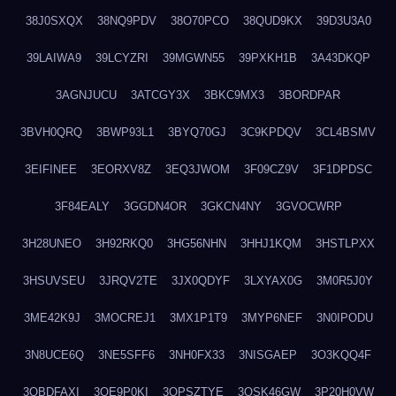
38J0SXQX
38NQ9PDV
38O70PCO
38QUD9KX
39D3U3A0
39LAIWA9
39LCYZRI
39MGWN55
39PXKH1B
3A43DKQP
3AGNJUCU
3ATCGY3X
3BKC9MX3
3BORDPAR
3BVH0QRQ
3BWP93L1
3BYQ70GJ
3C9KPDQV
3CL4BSMV
3EIFINEE
3EORXV8Z
3EQ3JWOM
3F09CZ9V
3F1DPDSC
3F84EALY
3GGDN4OR
3GKCN4NY
3GVOCWRP
3H28UNEO
3H92RKQ0
3HG56NHN
3HHJ1KQM
3HSTLPXX
3HSUVSEU
3JRQV2TE
3JX0QDYF
3LXYAX0G
3M0R5J0Y
3ME42K9J
3MOCREJ1
3MX1P1T9
3MYP6NEF
3N0IPODU
3N8UCE6Q
3NE5SFF6
3NH0FX33
3NISGAEP
3O3KQQ4F
3OBDFAXI
3OE9P0KI
3OPSZTYE
3OSK46GW
3P20H0VW