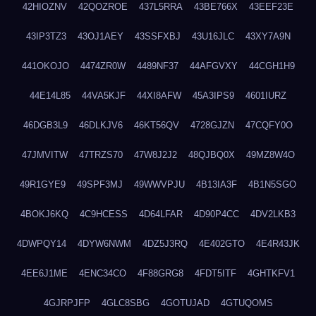
42HIOZNV
42QOZROE
437L5RRA
43BE766X
43EEF23E
43IP3TZ3
43OJ1AEY
43SSFXBJ
43U16JLC
43XY7A9N
441OKOJO
4474ZR0W
4489NF37
44AFGVXY
44CGH1H9
44E14L85
44VA5KJF
44XI8AFW
45A3IPS9
4601IURZ
46DGB3L9
46DLKJV6
46KT56QV
4728GJZN
47CQFY0O
47JMVITW
47TRZS70
47W8J2J2
48QJBQ0X
49MZ8W4O
49R1GYE9
49SPF3MJ
49WWVPJU
4B13IA3F
4B1N5SGO
4BOKJ6KQ
4C9HCESS
4D64LFAR
4D90P4CC
4DV2LKB3
4DWPQY14
4DYW6NWM
4DZ5J3RQ
4E402GTO
4E4R43JK
4EE6J1ME
4ENC34CO
4F88GRG8
4FDT5ITF
4GHTKFV1
4GJRPJFP
4GLC8SBG
4GOTUJAD
4GTUQOMS