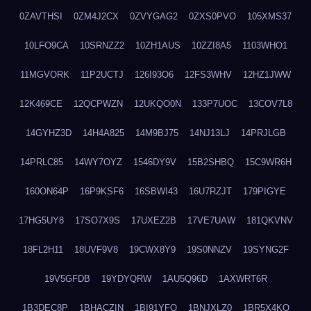
0ZAVTHSI
0ZM4J2CX
0ZVYGAG2
0ZXS0PVO
105XMS37
10LFO9CA
10SRNZZ2
10ZH1AUS
10ZZI8A5
1103WHO1
11MGVORK
11P2UCTJ
126I93O6
12FS3WHV
12HZ1JWW
12K469CE
12QCPWZN
12UKQO0N
133P7UOC
13COV7L8
14GYHZ3D
14H4A825
14M9BJ75
14NJ13LJ
14PRJLGB
14PRLC85
14WY7OYZ
1546DY9V
15B2SHBQ
15C9WR6H
160ON64P
16P9KSF6
16SBWI43
16U7RZJT
179PIGYE
17HG5UY8
17SO7X9S
17UXEZ2B
17VE7UAW
181QKVNV
18FL2H11
18UVF9V8
19CWX8Y9
19S0NNZV
19SYNG2F
19V5GFDB
19YDYQRW
1AU5Q96D
1AXWRT6R
1B3DEC8P
1BHACZIN
1BI91YFQ
1BNJXLZ0
1BR5X4KO