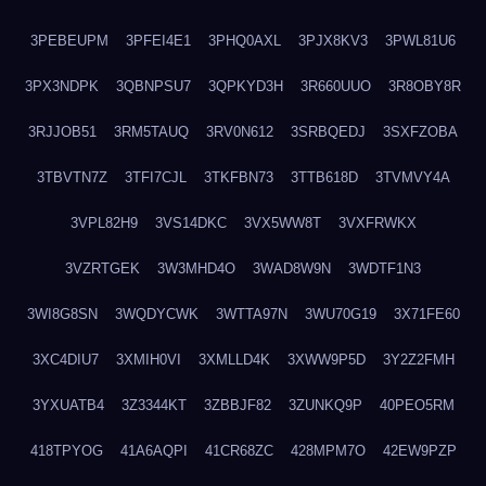
3PEBEUPM
3PFEI4E1
3PHQ0AXL
3PJX8KV3
3PWL81U6
3PX3NDPK
3QBNPSU7
3QPKYD3H
3R660UUO
3R8OBY8R
3RJJOB51
3RM5TAUQ
3RV0N612
3SRBQEDJ
3SXFZOBA
3TBVTN7Z
3TFI7CJL
3TKFBN73
3TTB618D
3TVMVY4A
3VPL82H9
3VS14DKC
3VX5WW8T
3VXFRWKX
3VZRTGEK
3W3MHD4O
3WAD8W9N
3WDTF1N3
3WI8G8SN
3WQDYCWK
3WTTA97N
3WU70G19
3X71FE60
3XC4DIU7
3XMIH0VI
3XMLLD4K
3XWW9P5D
3Y2Z2FMH
3YXUATB4
3Z3344KT
3ZBBJF82
3ZUNKQ9P
40PEO5RM
418TPYOG
41A6AQPI
41CR68ZC
428MPM7O
42EW9PZP