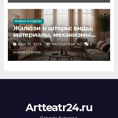
РЕМОНТ И ОТДЕЛКА
Жалюзи и шторы: виды,
материалы, механизмы
управления и уход
НОЯ 12, 2025
ARTTEATR24_R
0
КОММЕНТАРИИ
Artteatr24.ru