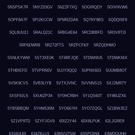
5NSPSK7R
5NYZ03GV
5NZ2F7XQ
5OGIRQDY
5OIXNVW6
5OPF8A7F
5PI2KCCW
5PMRZDAK
5Q7NY9BS
5QDQI5F8
5QL8UU2J
5RALQ21C
5RBG4E64
5RCDBBFD
5ROV8T2I
5RP6DWR8
5RZ72FTS
5RZPCFKF
5RZQDHMO
5SNLKYWW
5ST3XE0K
5T4RFJQE
5TDWI9U5
5TDWKNIX
5THBIEFD
5TVPRN5V
5UJY0QQ2
5UPNX603
5UUMB8OT
5V5K9CVS
5VB3LIYB
5VTXJVNC
5VVNNS1S
5XJ2MR7Y
5XSF9JLS
5XU6ZP3A
5Y0HCRBH
5Y1QS60T
5Y86UZX6
5YB5BBQM
5YHM530M
5YO667IH
5YO7ZQGL
5Z1BWJEZ
5Z1VP9TD
5ZYFJGV9
60IZ2Y44
60X8LPUK
62LJGRE8
6316UU0I
634ZKLU1
63MVU7SW
63SPQINX
63WDQUHH