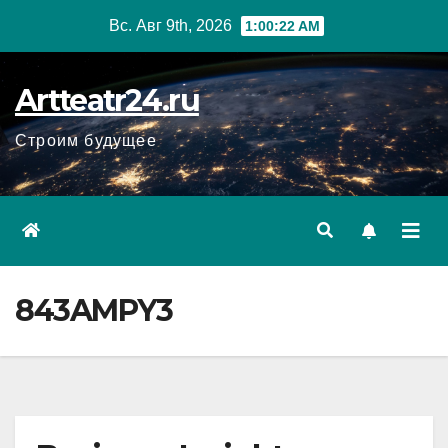
Перейти
Вс. Авг 9th, 2026
1:00:23 AM
к
содержанию
Artteatr24.ru
Строим будущее
843AMPY3