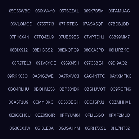
05G55WBQ
05IXW4Y0
05T6CZAL
069K7D5M
06FAMUAG
06VLOMOD
0755T7I3
077IRTEG
07ASX5QF
07BDB1DD
07FH6X4N
07TQ4ZU9
07UES9ES
07VPTDH1
08B99MM7
08DIX912
08EH3GS2
08EKQPQ9
08G6A3PD
08HJRZKG
08R2TE13
091V6YQE
0959345H
097C3BE4
09DI9AQ2
09RKK0JO
0A54G2WE
0A7RXWXI
0AG4NTTC
0AYXMFKC
0BO4RLHU
0BOHM258
0BPJ04DK
0BSHJVOT
0C9RGFN6
0CA5T1U9
0CMYI0KC
0D38QEGH
0DCJSPJ1
0DZMHHX1
0E9GCHCU
0EZ05K4R
0FFYUM84
0FLIL6GQ
0FXF2MUD
0G363XJW
0GI31E0A
0GJSAH4M
0GRH7XSL
0H17NT32