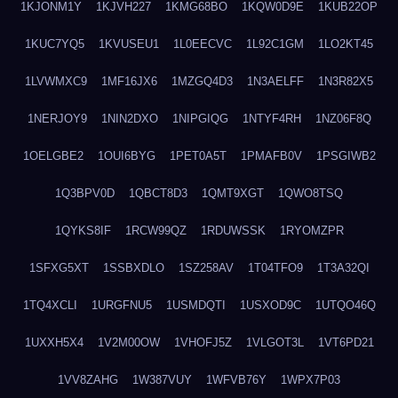
1KJONM1Y
1KJVH227
1KMG68BO
1KQW0D9E
1KUB22OP
1KUC7YQ5
1KVUSEU1
1L0EECVC
1L92C1GM
1LO2KT45
1LVWMXC9
1MF16JX6
1MZGQ4D3
1N3AELFF
1N3R82X5
1NERJOY9
1NIN2DXO
1NIPGIQG
1NTYF4RH
1NZ06F8Q
1OELGBE2
1OUI6BYG
1PET0A5T
1PMAFB0V
1PSGIWB2
1Q3BPV0D
1QBCT8D3
1QMT9XGT
1QWO8TSQ
1QYKS8IF
1RCW99QZ
1RDUWSSK
1RYOMZPR
1SFXG5XT
1SSBXDLO
1SZ258AV
1T04TFO9
1T3A32QI
1TQ4XCLI
1URGFNU5
1USMDQTI
1USXOD9C
1UTQO46Q
1UXXH5X4
1V2M00OW
1VHOFJ5Z
1VLGOT3L
1VT6PD21
1VV8ZAHG
1W387VUY
1WFVB76Y
1WPX7P03