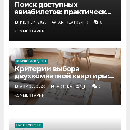
Поиск доступных
авиабилетов: практические
рекомендации
ИЮН 17, 2026
ARTTEATR24_R
0
КОММЕНТАРИИ
РЕМОНТ И ОТДЕЛКА
Критерии выбора
двухкомнатной квартиры:
планировка, площадь,
АПР 23, 2026
ARTTEATR24_R
0
состояние и документация
КОММЕНТАРИИ
UNCATEGORISED