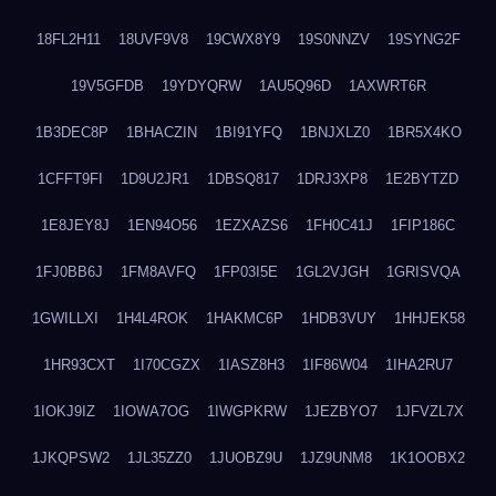
18FL2H11
18UVF9V8
19CWX8Y9
19S0NNZV
19SYNG2F
19V5GFDB
19YDYQRW
1AU5Q96D
1AXWRT6R
1B3DEC8P
1BHACZIN
1BI91YFQ
1BNJXLZ0
1BR5X4KO
1CFFT9FI
1D9U2JR1
1DBSQ817
1DRJ3XP8
1E2BYTZD
1E8JEY8J
1EN94O56
1EZXAZS6
1FH0C41J
1FIP186C
1FJ0BB6J
1FM8AVFQ
1FP03I5E
1GL2VJGH
1GRISVQA
1GWILLXI
1H4L4ROK
1HAKMC6P
1HDB3VUY
1HHJEK58
1HR93CXT
1I70CGZX
1IASZ8H3
1IF86W04
1IHA2RU7
1IOKJ9IZ
1IOWA7OG
1IWGPKRW
1JEZBYO7
1JFVZL7X
1JKQPSW2
1JL35ZZ0
1JUOBZ9U
1JZ9UNM8
1K1OOBX2