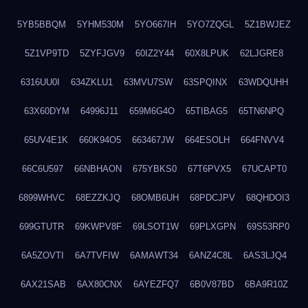
5YB5BBQM
5YHM530M
5YO667IH
5YO7ZQGL
5Z1BWJEZ
5Z1VP9TD
5ZYFJGV9
60IZ2Y44
60X8LPUK
62LJGRE8
6316UU0I
634ZKLU1
63MVU7SW
63SPQINX
63WDQUHH
63X60DYM
64996J11
659M6G4O
65TIBAG5
65TN6NPQ
65UV4E1K
660K94O5
663467JW
664ESOLH
664FNVV4
66C6U597
66NBHAON
675YBKS0
67T6PVX5
67UCAPT0
6899WHVC
68EZZKJQ
68OMB6UH
68PDCJPV
68QHDOI3
699GTUTR
69KWPV8F
69LSOT1W
69PLXGPN
69S53RP0
6A5ZOVTI
6A7TVFIW
6AMAWT34
6ANZ4C8L
6AS3LJQ4
6AX21SAB
6AX80CNX
6AYEZFQ7
6B0V87BD
6BA9R10Z