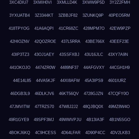
3XC4DIU7
3XMIH0VI
3XMLLD4K
3XWW9P5D
3Y2Z2FMH
3YXUATB4
3Z3344KT
3ZBBJF82
3ZUNKQ9P
40PEO5RM
418TPYOG
41A6AQPI
41CR68ZC
428MPM7O
42EW9PZP
42HIOZNV
42QOZROE
437L5RRA
43BE766X
43EEF23E
43IP3TZ3
43OJ1AEY
43SSFXBJ
43U16JLC
43XY7A9N
441OKOJO
4474ZR0W
4489NF37
44AFGVXY
44CGH1H9
44E14L85
44VA5KJF
44XI8AFW
45A3IPS9
4601IURZ
46DGB3L9
46DLKJV6
46KT56QV
4728GJZN
47CQFY0O
47JMVITW
47TRZS70
47W8J2J2
48QJBQ0X
49MZ8W4O
49R1GYE9
49SPF3MJ
49WWVPJU
4B13IA3F
4B1N5SGO
4BOKJ6KQ
4C9HCESS
4D64LFAR
4D90P4CC
4DV2LKB3