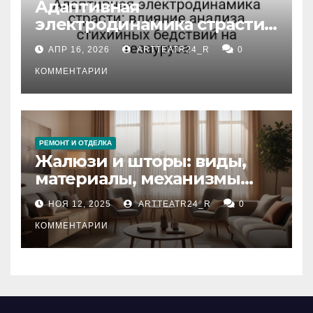
Адаптивная
электродинамика страсти:
влияние анализа
АПР 16, 2026
ARTTEATR24_R
0
стихийных бедствий на
тезауруса
КОММЕНТАРИИ
РЕМОНТ И ОТДЕЛКА
Жалюзи и шторы: виды,
материалы, механизмы
управления и уход
НОЯ 12, 2025
ARTTEATR24_R
0
КОММЕНТАРИИ