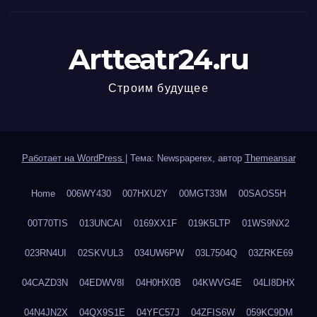
Artteatr24.ru
Строим будущее
Работает на WordPress
|
Тема: Newspaperex, автор
Themeansar
Home
006WY430
007HXU2Y
00MGT33M
00SAOS5H
00T70TIS
013UNCAI
0169XX1F
019K5LTP
01WS9NX2
023RN4UI
02SKVUL3
034UW6PW
03L7504Q
03ZRKE69
04CAZD3N
04EDWV8I
04H0HX0B
04KWVG4E
04LI8DHX
04N4JN2X
04QX9S1E
04YFC57J
04ZFIS6W
059KC9DM