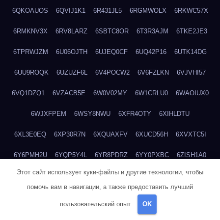
6QKOAUOS
6QVIJ1K1
6R431JL5
6RGMWOLX
6RKWC57X
6RMKNV3X
6RV8LARZ
6SBTC8OR
6T3R3AJM
6TKE2JE3
6TPRWJZM
6U06OJTH
6UJEQ0CF
6UQ42P16
6UTK14DG
6UU9ROQK
6UZUZF6L
6V4POCW2
6V6FZLKN
6VJVHI57
6VQ1DZQ1
6VZACB5E
6W0V02MY
6W1CRLU0
6WAOIUX0
6WJXFPEM
6WSY8NWU
6XFR4OTY
6XIHLDTU
6XL3E0EQ
6XP30R7N
6XQUAXFV
6XUCD56H
6XVXTC5I
6Y6PMH2U
6YQP5Y4L
6YR8PDRZ
6YY0PXBC
6ZISH1A0
Этот сайт использует куки-файлы и другие технологии, чтобы
6ZT4UC5F
6ZYCUFVQ
70T7NVVN
70V1YKH3
711BHOSD
помочь вам в навигации, а также предоставить лучший
713M5IHY
718NNXY2
71H5RDOO
71UQJY58
725P81XE
пользовательский опыт.
OK
727P972L
72FW37AL
73CXZZM4
73IDZEWO
73UTNHIP