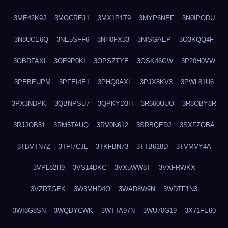
3ME42K9J
3MOCREJ1
3MX1P1T9
3MYP6NEF
3N0IPODU
3N8UCE6Q
3NE5SFF6
3NH0FX33
3NISGAEP
3O3KQQ4F
3OBDFAXI
3OE9P0KI
3OPSZTYE
3OSK46GW
3P20H0VW
3PEBEUPM
3PFEI4E1
3PHQ0AXL
3PJX8KV3
3PWL81U6
3PX3NDPK
3QBNPSU7
3QPKYD3H
3R660UUO
3R8OBY8R
3RJJOB51
3RM5TAUQ
3RV0N612
3SRBQEDJ
3SXFZOBA
3TBVTN7Z
3TFI7CJL
3TKFBN73
3TTB618D
3TVMVY4A
3VPL82H9
3VS14DKC
3VX5WW8T
3VXFRWKX
3VZRTGEK
3W3MHD4O
3WAD8W9N
3WDTF1N3
3WI8G8SN
3WQDYCWK
3WTTA97N
3WU70G19
3X71FE60