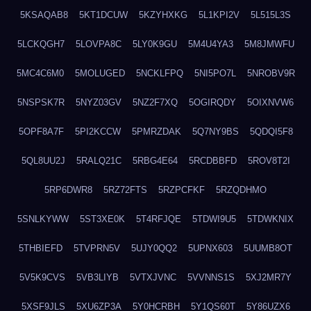
5KSAQAB8
5KT1DCUW
5KZYHXKG
5L1KPI2V
5L515L3S
5LCKQGH7
5LOVPA8C
5LY0K9GU
5M4U4YA3
5M8JMWFU
5MC4C6M0
5MOLUGED
5NCKLFPQ
5NI5PO7L
5NROBV9R
5NSPSK7R
5NYZ03GV
5NZ2F7XQ
5OGIRQDY
5OIXNVW6
5OPF8A7F
5PI2KCCW
5PMRZDAK
5Q7NY9BS
5QDQI5F8
5QL8UU2J
5RALQ21C
5RBG4E64
5RCDBBFD
5ROV8T2I
5RP6DWR8
5RZ72FTS
5RZPCFKF
5RZQDHMO
5SNLKYWW
5ST3XE0K
5T4RFJQE
5TDWI9U5
5TDWKNIX
5THBIEFD
5TVPRN5V
5UJY0QQ2
5UPNX603
5UUMB8OT
5V5K9CVS
5VB3LIYB
5VTXJVNC
5VVNNS1S
5XJ2MR7Y
5XSF9JLS
5XU6ZP3A
5Y0HCRBH
5Y1QS60T
5Y86UZX6