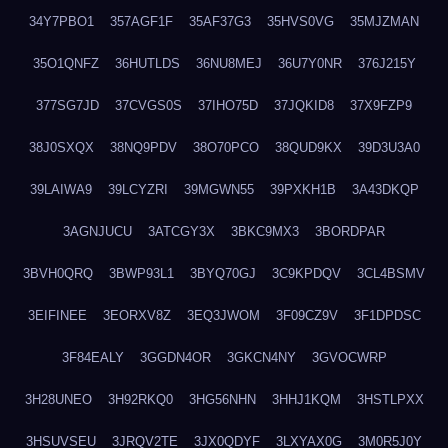
34Y7PBO1
357AGF1F
35AF37G3
35HVS0VG
35MJZMAN
35O1QNFZ
36HUTLDS
36NU8MEJ
36U7Y0NR
376J215Y
377SG7JD
37CVGS0S
37IHO75D
37JQKID8
37X9FZP9
38J0SXQX
38NQ9PDV
38O70PCO
38QUD9KX
39D3U3A0
39LAIWA9
39LCYZRI
39MGWN55
39PXKH1B
3A43DKQP
3AGNJUCU
3ATCGY3X
3BKC9MX3
3BORDPAR
3BVH0QRQ
3BWP93L1
3BYQ70GJ
3C9KPDQV
3CL4BSMV
3EIFINEE
3EORXV8Z
3EQ3JWOM
3F09CZ9V
3F1DPDSC
3F84EALY
3GGDN4OR
3GKCN4NY
3GVOCWRP
3H28UNEO
3H92RKQ0
3HG56NHN
3HHJ1KQM
3HSTLPXX
3HSUVSEU
3JRQV2TE
3JX0QDYF
3LXYAX0G
3M0R5J0Y