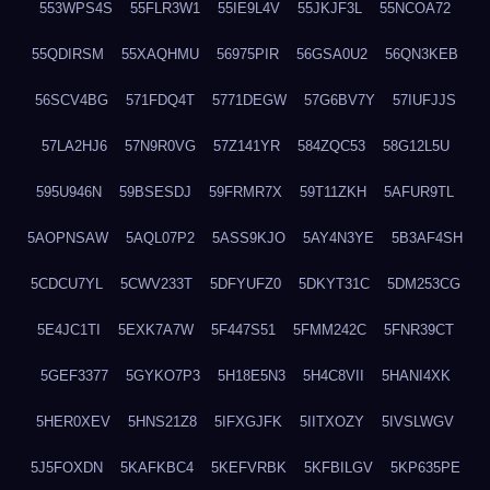
553WPS4S
55FLR3W1
55IE9L4V
55JKJF3L
55NCOA72
55QDIRSM
55XAQHMU
56975PIR
56GSA0U2
56QN3KEB
56SCV4BG
571FDQ4T
5771DEGW
57G6BV7Y
57IUFJJS
57LA2HJ6
57N9R0VG
57Z141YR
584ZQC53
58G12L5U
595U946N
59BSESDJ
59FRMR7X
59T11ZKH
5AFUR9TL
5AOPNSAW
5AQL07P2
5ASS9KJO
5AY4N3YE
5B3AF4SH
5CDCU7YL
5CWV233T
5DFYUFZ0
5DKYT31C
5DM253CG
5E4JC1TI
5EXK7A7W
5F447S51
5FMM242C
5FNR39CT
5GEF3377
5GYKO7P3
5H18E5N3
5H4C8VII
5HANI4XK
5HER0XEV
5HNS21Z8
5IFXGJFK
5IITXOZY
5IVSLWGV
5J5FOXDN
5KAFKBC4
5KEFVRBK
5KFBILGV
5KP635PE