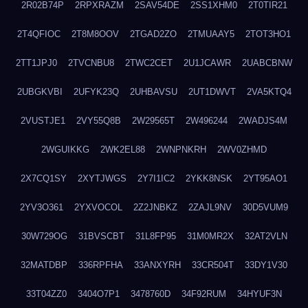
2R02B74P
2RPXRAZM
2SAV54DE
2SS1XHM0
2T0TIR21
2T4QFIOC
2T8M8OOV
2TGAD2ZO
2TMUAAY5
2TOT3HO1
2TT1JPJ0
2TVCNBU8
2TWC2CET
2U1JCAWR
2UABCBNW
2UBGKVBI
2UFYK23Q
2UHBAVSU
2UT1DWVT
2VA5KTQ4
2VUSTJE1
2VY55Q8B
2W29565T
2W496244
2WADJS4M
2WGUIKKG
2WK2EL88
2WNPNKRH
2WV0ZHMD
2X7CQ1SY
2XYTJWGS
2Y7I1IC2
2YKK8NSK
2YT95AO1
2YV3O361
2YXVOCOL
2Z2JNBKZ
2ZAJL9NV
30D5VUM9
30W729OG
31BVSCBT
31L8FP95
31M0MR2X
32AT2VLN
32MATDBP
336RPFHA
33ANXYRH
33CR504T
33DY1V30
33T04ZZ0
3404O7P1
3478760D
34F92RUM
34HYUF3N