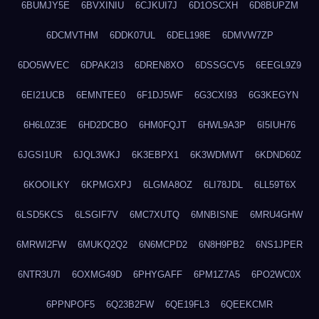
6BUMJY5E
6BVXINIU
6CJKUI7J
6D1OSCXH
6D8BUPZM
6DCMVTHM
6DDK07UL
6DEL198E
6DMVW7ZP
6DO5WVEC
6DPAK2I3
6DREN8XO
6DSSGCV5
6EEGL9Z9
6EI21UCB
6EMNTEE0
6F1DJ5WF
6G3CXI93
6G3KEGYN
6H6L0Z3E
6HD2DCBO
6HM0FQJT
6HWL9A3P
6I5IUH76
6JGSI1UR
6JQL3WKJ
6K3EBPX1
6K3WDMWT
6KDND60Z
6KOOILKY
6KPMGXPJ
6LGMA8OZ
6LI78JDL
6LL59T6X
6LSD5KCS
6LSGIF7V
6MC7XUTQ
6MNBISNE
6MRU4GHW
6MRWI2FW
6MUKQ2Q2
6N6MCPD2
6N8H9PB2
6NS1JPER
6NTR3U7I
6OXMG49D
6PHYGAFF
6PM1Z7A5
6PO2WC0X
6PPNPOF5
6Q23B2FW
6QE19FL3
6QEEKCMR