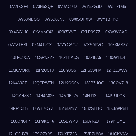
0V2IXSF4
0V3N6SQF
0VJAC930
0VY5ZG3D
0W3LZD86
0W58MBQO
0W5D86N5
0W8SOPXW
0WY1BFPQ
0X4GG1J6
0XAANC43
0XI05VVT
0XLR0SZZ
0XW3VGXD
0ZAVTHSI
0ZM4J2CX
0ZVYGAG2
0ZXS0PVO
105XMS37
10LFO9CA
10SRNZZ2
10ZH1AUS
10ZZI8A5
1103WHO1
11MGVORK
11P2UCTJ
126I93O6
12FS3WHV
12HZ1JWW
12K469CE
12QCPWZN
12UKQO0N
133P7UOC
13COV7L8
14GYHZ3D
14H4A825
14M9BJ75
14NJ13LJ
14PRJLGB
14PRLC85
14WY7OYZ
1546DY9V
15B2SHBQ
15C9WR6H
160ON64P
16P9KSF6
16SBWI43
16U7RZJT
179PIGYE
17HG5UY8
17SO7X9S
17UXEZ2B
17VE7UAW
181QKVNV