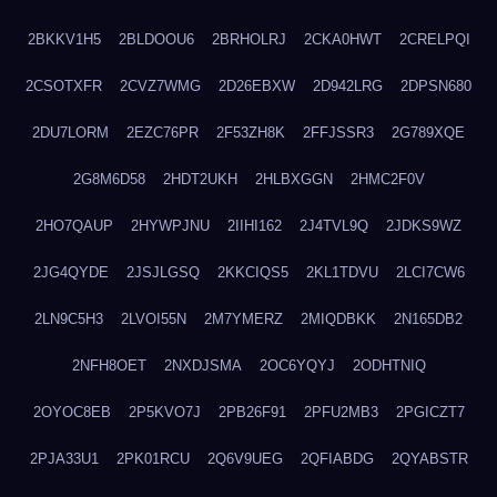
2BKKV1H5
2BLDOOU6
2BRHOLRJ
2CKA0HWT
2CRELPQI
2CSOTXFR
2CVZ7WMG
2D26EBXW
2D942LRG
2DPSN680
2DU7LORM
2EZC76PR
2F53ZH8K
2FFJSSR3
2G789XQE
2G8M6D58
2HDT2UKH
2HLBXGGN
2HMC2F0V
2HO7QAUP
2HYWPJNU
2IIHI162
2J4TVL9Q
2JDKS9WZ
2JG4QYDE
2JSJLGSQ
2KKCIQS5
2KL1TDVU
2LCI7CW6
2LN9C5H3
2LVOI55N
2M7YMERZ
2MIQDBKK
2N165DB2
2NFH8OET
2NXDJSMA
2OC6YQYJ
2ODHTNIQ
2OYOC8EB
2P5KVO7J
2PB26F91
2PFU2MB3
2PGICZT7
2PJA33U1
2PK01RCU
2Q6V9UEG
2QFIABDG
2QYABSTR