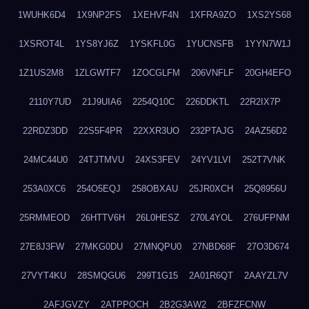
1WUHK6D4
1X9NP2FS
1XEHVF4N
1XFRA9ZO
1XS2YS68
1XSROT4L
1YS8YJ6Z
1YSKFL0G
1YUCNSFB
1YYN7W1J
1Z1US2M8
1ZLGWTF7
1ZOCGLFM
206VNFLF
20GH4EFO
2110Y7UD
21J9UIA6
2254Q10C
226DDKTL
22R2IX7P
22RDZ3DD
22S5F4PR
22XXR3UO
232PTAJG
24AZ56D2
24MC44U0
24TJTMVU
24XS3FEV
24YV1LVI
252T7VNK
253A0XC6
254O5EQJ
258OBXAU
25JR0XCH
25Q8956U
25RMMEOD
26HTTV6H
26L0HESZ
270L4YOL
276UFPNM
27E8J3FW
27MKG0DU
27MNQPU0
27NBD68F
27O3D674
27VYT4KU
28SMQGU6
299T1G15
2A01R6QT
2AAYZL7V
2AFJGVZY
2ATPPOCH
2B2G3AW2
2BFZFCNW