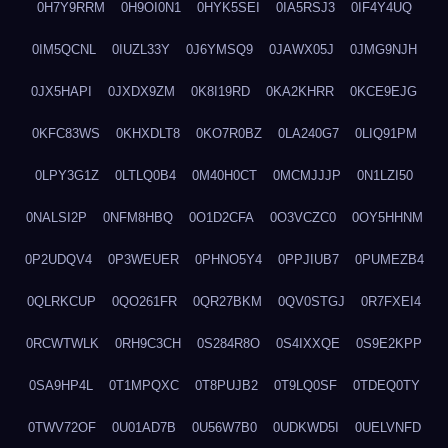
0H7Y9RRM
0H9OI0N1
0HYK5SEI
0IA5RSJ3
0IF4Y4UQ
0IM5QCNL
0IUZL33Y
0J6YMSQ9
0JAWX05J
0JMG9NJH
0JX5HAPI
0JXDX9ZM
0K8I19RD
0KA2KHRR
0KCE9EJG
0KFC83WS
0KHXDLT8
0KO7R0BZ
0LA240G7
0LIQ91PM
0LPY3G1Z
0LTLQ0B4
0M40H0CT
0MCMJJJP
0N1LZI50
0NALSI2P
0NFM8HBQ
0O1D2CFA
0O3VCZC0
0OY5HHNM
0P2UDQV4
0P3WEUER
0PHNO5Y4
0PPJIUB7
0PUMEZB4
0QLRKCUP
0QO261FR
0QR27BKM
0QV0STGJ
0R7FXEI4
0RCWTWLK
0RH9C3CH
0S284R8O
0S4IXXQE
0S9E2KPP
0SA9HP4L
0T1MPQXC
0T8PUJB2
0T9LQ0SF
0TDEQ0TY
0TWV72OF
0U01AD7B
0U56W7B0
0UDKWD5I
0UELVNFD