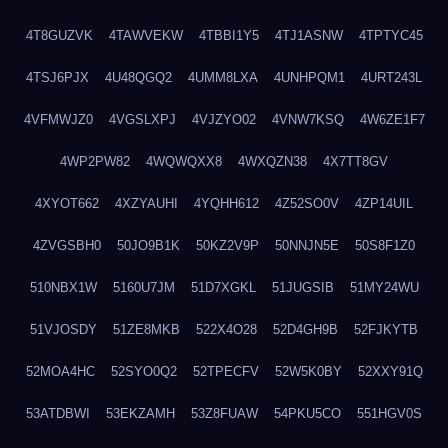
4T8GUZVK
4TAWVEKW
4TBBI1Y5
4TJ1ASNW
4TPTYC45
4TSJ6PJX
4U48QGQ2
4UMM8LXA
4UNHPQM1
4URT243L
4VFMWJZ0
4VGSLXPJ
4VJZYO02
4VNW7KSQ
4W6ZE1F7
4WP2PW82
4WQWQXX8
4WXQZN38
4X7TT8GV
4XYOT662
4XZYAUHI
4YQHH612
4Z52SO0V
4ZP14UIL
4ZVGSBH0
50JO9B1K
50KZ2V9P
50NNJN5E
50S8F1Z0
510NBX1W
5160U7JM
51D7XGKL
51JUGSIB
51MY24WU
51VJOSDY
51ZE8MKB
522X4O28
52D4GH9B
52FJKYTB
52MOA4HC
52SYO0Q2
52TPECFV
52W5K0BY
52XXY91Q
53ATDBWI
53EKZAMH
53Z8FUAW
54PKU5CO
551HGV0S