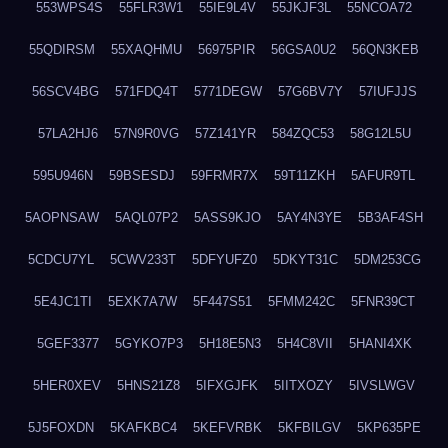
553WPS4S
55FLR3W1
55IE9L4V
55JKJF3L
55NCOA72
55QDIRSM
55XAQHMU
56975PIR
56GSA0U2
56QN3KEB
56SCV4BG
571FDQ4T
5771DEGW
57G6BV7Y
57IUFJJS
57LA2HJ6
57N9R0VG
57Z141YR
584ZQC53
58G12L5U
595U946N
59BSESDJ
59FRMR7X
59T11ZKH
5AFUR9TL
5AOPNSAW
5AQL07P2
5ASS9KJO
5AY4N3YE
5B3AF4SH
5CDCU7YL
5CWV233T
5DFYUFZ0
5DKYT31C
5DM253CG
5E4JC1TI
5EXK7A7W
5F447S51
5FMM242C
5FNR39CT
5GEF3377
5GYKO7P3
5H18E5N3
5H4C8VII
5HANI4XK
5HER0XEV
5HNS21Z8
5IFXGJFK
5IITXOZY
5IVSLWGV
5J5FOXDN
5KAFKBC4
5KEFVRBK
5KFBILGV
5KP635PE