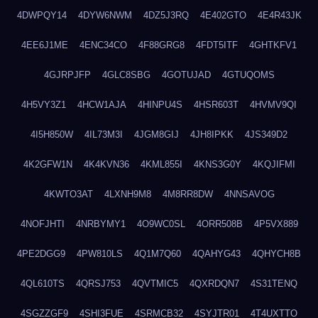
4DWPQY14
4DYW6NWM
4DZ5J3RQ
4E402GTO
4E4R43JK
4EE6J1ME
4ENC34CO
4F88GRG8
4FDT5ITF
4GHTKFV1
4GJRPJFP
4GLC8SBG
4GOTUJAD
4GTUQOMS
4H5VY3Z1
4HCW1AJA
4HINPU4S
4HSR603T
4HVMV9QI
4I5H850W
4IL73M3I
4JGM8GIJ
4JH8IPKK
4JS349D2
4K2GFW1N
4K4KVN36
4KML855I
4KNS3G0Y
4KQJIFMI
4KWTO3AT
4LXNH9M8
4M8RR8DW
4NNSAVOG
4NOFJHTI
4NRBYMY1
4O9WC0SL
4ORR508B
4P5VX889
4PE2DGG9
4PW810LS
4Q1M7Q60
4QAHYG43
4QHYCH8B
4QL610TS
4QRSJ753
4QVTMIC5
4QXRDQN7
4S31TENQ
4SGZZGF9
4SHI3FUE
4SRMCB32
4SYJTR01
4T4UXTTO