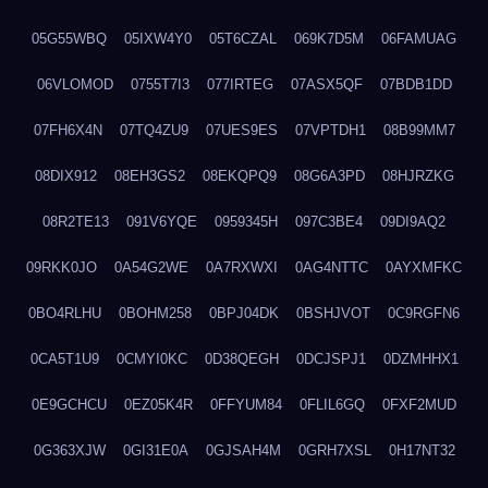
05G55WBQ
05IXW4Y0
05T6CZAL
069K7D5M
06FAMUAG
06VLOMOD
0755T7I3
077IRTEG
07ASX5QF
07BDB1DD
07FH6X4N
07TQ4ZU9
07UES9ES
07VPTDH1
08B99MM7
08DIX912
08EH3GS2
08EKQPQ9
08G6A3PD
08HJRZKG
08R2TE13
091V6YQE
0959345H
097C3BE4
09DI9AQ2
09RKK0JO
0A54G2WE
0A7RXWXI
0AG4NTTC
0AYXMFKC
0BO4RLHU
0BOHM258
0BPJ04DK
0BSHJVOT
0C9RGFN6
0CA5T1U9
0CMYI0KC
0D38QEGH
0DCJSPJ1
0DZMHHX1
0E9GCHCU
0EZ05K4R
0FFYUM84
0FLIL6GQ
0FXF2MUD
0G363XJW
0GI31E0A
0GJSAH4M
0GRH7XSL
0H17NT32