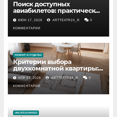
Поиск доступных
авиабилетов: практические
рекомендации
ИЮН 17, 2026
ARTTEATR24_R
0
КОММЕНТАРИИ
РЕМОНТ И ОТДЕЛКА
Критерии выбора
двухкомнатной квартиры:
планировка, площадь,
АПР 23, 2026
ARTTEATR24_R
0
состояние и документация
КОММЕНТАРИИ
UNCATEGORISED