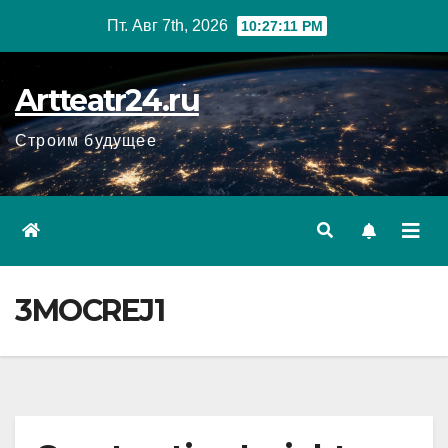
Перейти
Пт. Авг 7th, 2026
10:27:13 PM
к
содержанию
Artteatr24.ru
Строим будущее
3MOCREJ1