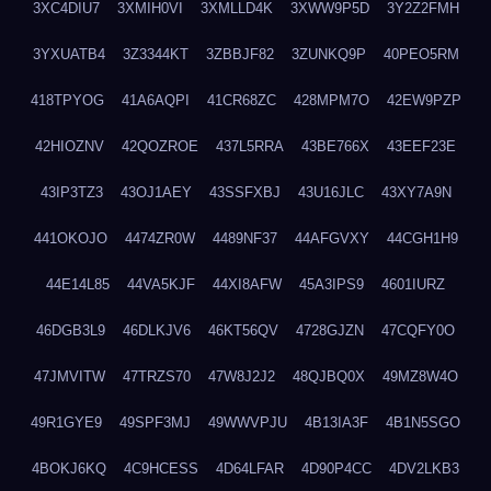
3XC4DIU7
3XMIH0VI
3XMLLD4K
3XWW9P5D
3Y2Z2FMH
3YXUATB4
3Z3344KT
3ZBBJF82
3ZUNKQ9P
40PEO5RM
418TPYOG
41A6AQPI
41CR68ZC
428MPM7O
42EW9PZP
42HIOZNV
42QOZROE
437L5RRA
43BE766X
43EEF23E
43IP3TZ3
43OJ1AEY
43SSFXBJ
43U16JLC
43XY7A9N
441OKOJO
4474ZR0W
4489NF37
44AFGVXY
44CGH1H9
44E14L85
44VA5KJF
44XI8AFW
45A3IPS9
4601IURZ
46DGB3L9
46DLKJV6
46KT56QV
4728GJZN
47CQFY0O
47JMVITW
47TRZS70
47W8J2J2
48QJBQ0X
49MZ8W4O
49R1GYE9
49SPF3MJ
49WWVPJU
4B13IA3F
4B1N5SGO
4BOKJ6KQ
4C9HCESS
4D64LFAR
4D90P4CC
4DV2LKB3