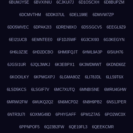
6BUMJY5E
6BVXINIU
6CJKUI7J
6D1OSCXH
6D8BUPZM
6DCMVTHM
6DDK07UL
6DEL198E
6DMVW7ZP
6DO5WVEC
6DPAK2I3
6DREN8XO
6DSSGCV5
6EEGL9Z9
6EI21UCB
6EMNTEE0
6F1DJ5WF
6G3CXI93
6G3KEGYN
6H6L0Z3E
6HD2DCBO
6HM0FQJT
6HWL9A3P
6I5IUH76
6JGSI1UR
6JQL3WKJ
6K3EBPX1
6K3WDMWT
6KDND60Z
6KOOILKY
6KPMGXPJ
6LGMA8OZ
6LI78JDL
6LL59T6X
6LSD5KCS
6LSGIF7V
6MC7XUTQ
6MNBISNE
6MRU4GHW
6MRWI2FW
6MUKQ2Q2
6N6MCPD2
6N8H9PB2
6NS1JPER
6NTR3U7I
6OXMG49D
6PHYGAFF
6PM1Z7A5
6PO2WC0X
6PPNPOF5
6Q23B2FW
6QE19FL3
6QEEKCMR