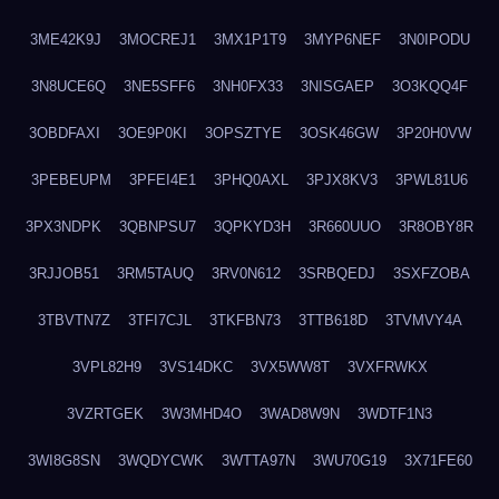
3ME42K9J
3MOCREJ1
3MX1P1T9
3MYP6NEF
3N0IPODU
3N8UCE6Q
3NE5SFF6
3NH0FX33
3NISGAEP
3O3KQQ4F
3OBDFAXI
3OE9P0KI
3OPSZTYE
3OSK46GW
3P20H0VW
3PEBEUPM
3PFEI4E1
3PHQ0AXL
3PJX8KV3
3PWL81U6
3PX3NDPK
3QBNPSU7
3QPKYD3H
3R660UUO
3R8OBY8R
3RJJOB51
3RM5TAUQ
3RV0N612
3SRBQEDJ
3SXFZOBA
3TBVTN7Z
3TFI7CJL
3TKFBN73
3TTB618D
3TVMVY4A
3VPL82H9
3VS14DKC
3VX5WW8T
3VXFRWKX
3VZRTGEK
3W3MHD4O
3WAD8W9N
3WDTF1N3
3WI8G8SN
3WQDYCWK
3WTTA97N
3WU70G19
3X71FE60