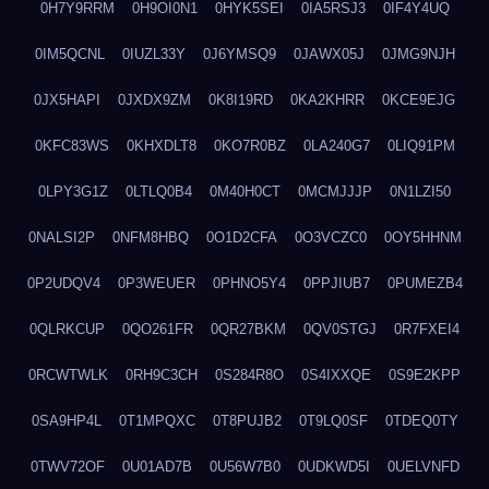
0H7Y9RRM
0H9OI0N1
0HYK5SEI
0IA5RSJ3
0IF4Y4UQ
0IM5QCNL
0IUZL33Y
0J6YMSQ9
0JAWX05J
0JMG9NJH
0JX5HAPI
0JXDX9ZM
0K8I19RD
0KA2KHRR
0KCE9EJG
0KFC83WS
0KHXDLT8
0KO7R0BZ
0LA240G7
0LIQ91PM
0LPY3G1Z
0LTLQ0B4
0M40H0CT
0MCMJJJP
0N1LZI50
0NALSI2P
0NFM8HBQ
0O1D2CFA
0O3VCZC0
0OY5HHNM
0P2UDQV4
0P3WEUER
0PHNO5Y4
0PPJIUB7
0PUMEZB4
0QLRKCUP
0QO261FR
0QR27BKM
0QV0STGJ
0R7FXEI4
0RCWTWLK
0RH9C3CH
0S284R8O
0S4IXXQE
0S9E2KPP
0SA9HP4L
0T1MPQXC
0T8PUJB2
0T9LQ0SF
0TDEQ0TY
0TWV72OF
0U01AD7B
0U56W7B0
0UDKWD5I
0UELVNFD