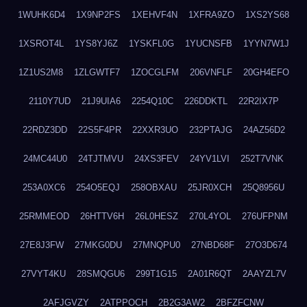
1WUHK6D4
1X9NP2FS
1XEHVF4N
1XFRA9ZO
1XS2YS68
1XSROT4L
1YS8YJ6Z
1YSKFL0G
1YUCNSFB
1YYN7W1J
1Z1US2M8
1ZLGWTF7
1ZOCGLFM
206VNFLF
20GH4EFO
2110Y7UD
21J9UIA6
2254Q10C
226DDKTL
22R2IX7P
22RDZ3DD
22S5F4PR
22XXR3UO
232PTAJG
24AZ56D2
24MC44U0
24TJTMVU
24XS3FEV
24YV1LVI
252T7VNK
253A0XC6
254O5EQJ
258OBXAU
25JR0XCH
25Q8956U
25RMMEOD
26HTTV6H
26L0HESZ
270L4YOL
276UFPNM
27E8J3FW
27MKG0DU
27MNQPU0
27NBD68F
27O3D674
27VYT4KU
28SMQGU6
299T1G15
2A01R6QT
2AAYZL7V
2AFJGVZY
2ATPPOCH
2B2G3AW2
2BFZFCNW