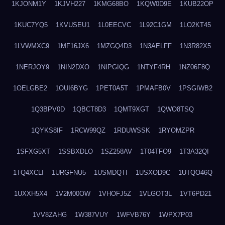
1KJONM1Y
1KJVH227
1KMG68BO
1KQW0D9E
1KUB22OP
1KUC7YQ5
1KVUSEU1
1L0EECVC
1L92C1GM
1LO2KT45
1LVWMXC9
1MF16JX6
1MZGQ4D3
1N3AELFF
1N3R82X5
1NERJOY9
1NIN2DXO
1NIPGIQG
1NTYF4RH
1NZ06F8Q
1OELGBE2
1OUI6BYG
1PET0A5T
1PMAFB0V
1PSGIWB2
1Q3BPV0D
1QBCT8D3
1QMT9XGT
1QWO8TSQ
1QYKS8IF
1RCW99QZ
1RDUWSSK
1RYOMZPR
1SFXG5XT
1SSBXDLO
1SZ258AV
1T04TFO9
1T3A32QI
1TQ4XCLI
1URGFNU5
1USMDQTI
1USXOD9C
1UTQO46Q
1UXXH5X4
1V2M00OW
1VHOFJ5Z
1VLGOT3L
1VT6PD21
1VV8ZAHG
1W387VUY
1WFVB76Y
1WPX7P03