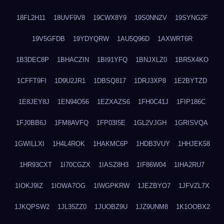
18FL2H11
18UVF9V8
19CWX8Y9
19S0NNZV
19SYNG2F
19V5GFDB
19YDYQRW
1AU5Q96D
1AXWRT6R
1B3DEC8P
1BHACZIN
1BI91YFQ
1BNJXLZ0
1BR5X4KO
1CFFT9FI
1D9U2JR1
1DBSQ817
1DRJ3XP8
1E2BYTZD
1E8JEY8J
1EN94O56
1EZXAZS6
1FH0C41J
1FIP186C
1FJ0BB6J
1FM8AVFQ
1FP03I5E
1GL2VJGH
1GRISVQA
1GWILLXI
1H4L4ROK
1HAKMC6P
1HDB3VUY
1HHJEK58
1HR93CXT
1I70CGZX
1IASZ8H3
1IF86W04
1IHA2RU7
1IOKJ9IZ
1IOWA7OG
1IWGPKRW
1JEZBYO7
1JFVZL7X
1JKQPSW2
1JL35ZZ0
1JUOBZ9U
1JZ9UNM8
1K1OOBX2