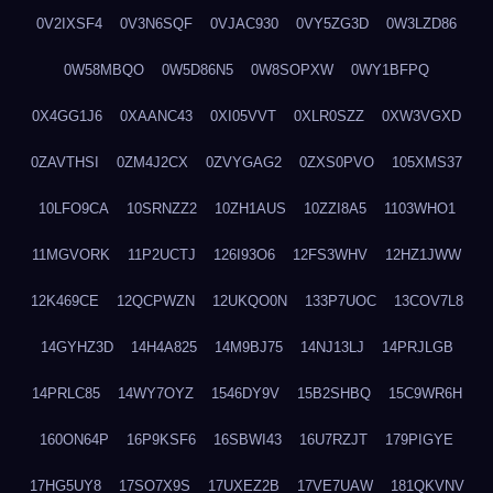
0V2IXSF4
0V3N6SQF
0VJAC930
0VY5ZG3D
0W3LZD86
0W58MBQO
0W5D86N5
0W8SOPXW
0WY1BFPQ
0X4GG1J6
0XAANC43
0XI05VVT
0XLR0SZZ
0XW3VGXD
0ZAVTHSI
0ZM4J2CX
0ZVYGAG2
0ZXS0PVO
105XMS37
10LFO9CA
10SRNZZ2
10ZH1AUS
10ZZI8A5
1103WHO1
11MGVORK
11P2UCTJ
126I93O6
12FS3WHV
12HZ1JWW
12K469CE
12QCPWZN
12UKQO0N
133P7UOC
13COV7L8
14GYHZ3D
14H4A825
14M9BJ75
14NJ13LJ
14PRJLGB
14PRLC85
14WY7OYZ
1546DY9V
15B2SHBQ
15C9WR6H
160ON64P
16P9KSF6
16SBWI43
16U7RZJT
179PIGYE
17HG5UY8
17SO7X9S
17UXEZ2B
17VE7UAW
181QKVNV