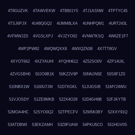
4T8GUZVK
4TAWVEKW
4TBBI1Y5
4TJ1ASNW
4TPTYC45
4TSJ6PJX
4U48QGQ2
4UMM8LXA
4UNHPQM1
4URT243L
4VFMWJZ0
4VGSLXPJ
4VJZYO02
4VNW7KSQ
4W6ZE1F7
4WP2PW82
4WQWQXX8
4WXQZN38
4X7TT8GV
4XYOT662
4XZYAUHI
4YQHH612
4Z52SO0V
4ZP14UIL
4ZVGSBH0
50JO9B1K
50KZ2V9P
50NNJN5E
50S8F1Z0
510NBX1W
5160U7JM
51D7XGKL
51JUGSIB
51MY24WU
51VJOSDY
51ZE8MKB
522X4O28
52D4GH9B
52FJKYTB
52MOA4HC
52SYO0Q2
52TPECFV
52W5K0BY
52XXY91Q
53ATDBWI
53EKZAMH
53Z8FUAW
54PKU5CO
551HGV0S