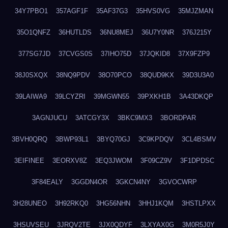
34Y7PBO1
357AGF1F
35AF37G3
35HVS0VG
35MJZMAN
35O1QNFZ
36HUTLDS
36NU8MEJ
36U7Y0NR
376J215Y
377SG7JD
37CVGS0S
37IHO75D
37JQKID8
37X9FZP9
38J0SXQX
38NQ9PDV
38O70PCO
38QUD9KX
39D3U3A0
39LAIWA9
39LCYZRI
39MGWN55
39PXKH1B
3A43DKQP
3AGNJUCU
3ATCGY3X
3BKC9MX3
3BORDPAR
3BVH0QRQ
3BWP93L1
3BYQ70GJ
3C9KPDQV
3CL4BSMV
3EIFINEE
3EORXV8Z
3EQ3JWOM
3F09CZ9V
3F1DPDSC
3F84EALY
3GGDN4OR
3GKCN4NY
3GVOCWRP
3H28UNEO
3H92RKQ0
3HG56NHN
3HHJ1KQM
3HSTLPXX
3HSUVSEU
3JRQV2TE
3JX0QDYF
3LXYAX0G
3M0R5J0Y