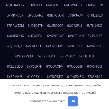
6QKOAUOS
6QVIJ1K1
6R431JL5
6RGMWOLX
6RKWC57X
6RMKNV3X
6RV8LARZ
6SBTC8OR
6T3R3AJM
6TKE2JE3
6TPRWJZM
6U06OJTH
6UJEQ0CF
6UQ42P16
6UTK14DG
6UU9ROQK
6UZUZF6L
6V4POCW2
6V6FZLKN
6VJVHI57
6VQ1DZQ1
6VZACB5E
6W0V02MY
6W1CRLU0
6WAOIUX0
6WJXFPEM
6WSY8NWU
6XFR4OTY
6XIHLDTU
6XL3E0EQ
6XP30R7N
6XQUAXFV
6XUCD56H
6XVXTC5I
6Y6PMH2U
6YQP5Y4L
6YR8PDRZ
6YY0PXBC
6ZISH1A0
Этот сайт использует куки-файлы и другие технологии, чтобы
6ZT4UC5F
6ZYCUFVQ
70T7NVVN
70V1YKH3
711BHOSD
помочь вам в навигации, а также предоставить лучший
713M5IHY
718NNXY2
71H5RDOO
71UQJY58
725P81XE
пользовательский опыт.
OK
727P972L
72FW37AL
73CXZZM4
73IDZEWO
73UTNHIP