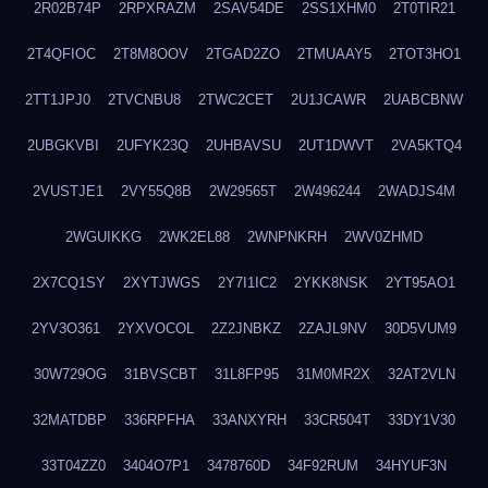
2R02B74P
2RPXRAZM
2SAV54DE
2SS1XHM0
2T0TIR21
2T4QFIOC
2T8M8OOV
2TGAD2ZO
2TMUAAY5
2TOT3HO1
2TT1JPJ0
2TVCNBU8
2TWC2CET
2U1JCAWR
2UABCBNW
2UBGKVBI
2UFYK23Q
2UHBAVSU
2UT1DWVT
2VA5KTQ4
2VUSTJE1
2VY55Q8B
2W29565T
2W496244
2WADJS4M
2WGUIKKG
2WK2EL88
2WNPNKRH
2WV0ZHMD
2X7CQ1SY
2XYTJWGS
2Y7I1IC2
2YKK8NSK
2YT95AO1
2YV3O361
2YXVOCOL
2Z2JNBKZ
2ZAJL9NV
30D5VUM9
30W729OG
31BVSCBT
31L8FP95
31M0MR2X
32AT2VLN
32MATDBP
336RPFHA
33ANXYRH
33CR504T
33DY1V30
33T04ZZ0
3404O7P1
3478760D
34F92RUM
34HYUF3N