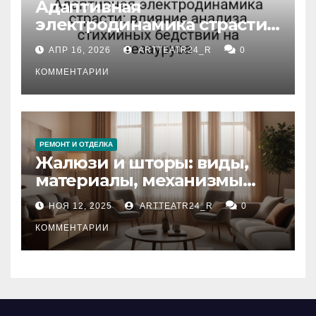
Адаптивная
электродинамика страсти:
влияние анализа
АПР 16, 2026
ARTTEATR24_R
0
стихийных бедствий на
тезауруса
КОММЕНТАРИИ
РЕМОНТ И ОТДЕЛКА
Жалюзи и шторы: виды,
материалы, механизмы
управления и уход
НОЯ 12, 2025
ARTTEATR24_R
0
КОММЕНТАРИИ