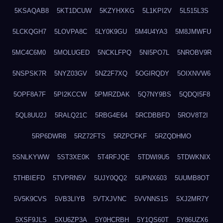
5KSAQAB8
5KT1DCUW
5KZYHXKG
5L1KPI2V
5L515L3S
5LCKQGH7
5LOVPA8C
5LY0K9GU
5M4U4YA3
5M8JMWFU
5MC4C6M0
5MOLUGED
5NCKLFPQ
5NI5PO7L
5NROBV9R
5NSPSK7R
5NYZ03GV
5NZ2F7XQ
5OGIRQDY
5OIXNVW6
5OPF8A7F
5PI2KCCW
5PMRZDAK
5Q7NY9BS
5QDQI5F8
5QL8UU2J
5RALQ21C
5RBG4E64
5RCDBBFD
5ROV8T2I
5RP6DWR8
5RZ72FTS
5RZPCFKF
5RZQDHMO
5SNLKYWW
5ST3XE0K
5T4RFJQE
5TDWI9U5
5TDWKNIX
5THBIEFD
5TVPRN5V
5UJY0QQ2
5UPNX603
5UUMB8OT
5V5K9CVS
5VB3LIYB
5VTXJVNC
5VVNNS1S
5XJ2MR7Y
5XSF9JLS
5XU6ZP3A
5Y0HCRBH
5Y1QS60T
5Y86UZX6