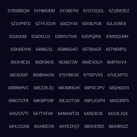
5YB5BBQM
5YHM530M
5YO667IH
5YO7ZQGL
5Z1BWJEZ
5Z1VP9TD
5ZYFJGV9
60IZ2Y44
60X8LPUK
62LJGRE8
6316UU0I
634ZKLU1
63MVU7SW
63SPQINX
63WDQUHH
63X60DYM
64996J11
659M6G4O
65TIBAG5
65TN6NPQ
65UV4E1K
660K94O5
663467JW
664ESOLH
664FNVV4
66C6U597
66NBHAON
675YBKS0
67T6PVX5
67UCAPT0
6899WHVC
68EZZKJQ
68OMB6UH
68PDCJPV
68QHDOI3
699GTUTR
69KWPV8F
69LSOT1W
69PLXGPN
69S53RP0
6A5ZOVTI
6A7TVFIW
6AMAWT34
6ANZ4C8L
6AS3LJQ4
6AX21SAB
6AX80CNX
6AYEZFQ7
6B0V87BD
6BA9R10Z