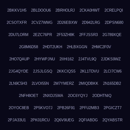
2BKKV1H5
2BLDOOU6
2BRHOLRJ
2CKA0HWT
2CRELPQI
2CSOTXFR
2CVZ7WMG
2D26EBXW
2D942LRG
2DPSN680
2DU7LORM
2EZC76PR
2F53ZH8K
2FFJSSR3
2G789XQE
2G8M6D58
2HDT2UKH
2HLBXGGN
2HMC2F0V
2HO7QAUP
2HYWPJNU
2IIHI162
2J4TVL9Q
2JDKS9WZ
2JG4QYDE
2JSJLGSQ
2KKCIQS5
2KL1TDVU
2LCI7CW6
2LN9C5H3
2LVOI55N
2M7YMERZ
2MIQDBKK
2N165DB2
2NFH8OET
2NXDJSMA
2OC6YQYJ
2ODHTNIQ
2OYOC8EB
2P5KVO7J
2PB26F91
2PFU2MB3
2PGICZT7
2PJA33U1
2PK01RCU
2Q6V9UEG
2QFIABDG
2QYABSTR