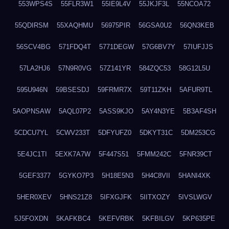
553WPS4S
55FLR3W1
55IE9L4V
55JKJF3L
55NCOA72
55QDIRSM
55XAQHMU
56975PIR
56GSA0U2
56QN3KEB
56SCV4BG
571FDQ4T
5771DEGW
57G6BV7Y
57IUFJJS
57LA2HJ6
57N9R0VG
57Z141YR
584ZQC53
58G12L5U
595U946N
59BSESDJ
59FRMR7X
59T11ZKH
5AFUR9TL
5AOPNSAW
5AQL07P2
5ASS9KJO
5AY4N3YE
5B3AF4SH
5CDCU7YL
5CWV233T
5DFYUFZ0
5DKYT31C
5DM253CG
5E4JC1TI
5EXK7A7W
5F447S51
5FMM242C
5FNR39CT
5GEF3377
5GYKO7P3
5H18E5N3
5H4C8VII
5HANI4XK
5HER0XEV
5HNS21Z8
5IFXGJFK
5IITXOZY
5IVSLWGV
5J5FOXDN
5KAFKBC4
5KEFVRBK
5KFBILGV
5KP635PE