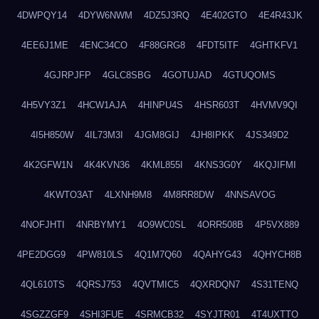
4DWPQY14
4DYW6NWM
4DZ5J3RQ
4E402GTO
4E4R43JK
4EE6J1ME
4ENC34CO
4F88GRG8
4FDT5ITF
4GHTKFV1
4GJRPJFP
4GLC8SBG
4GOTUJAD
4GTUQOMS
4H5VY3Z1
4HCW1AJA
4HINPU4S
4HSR603T
4HVMV9QI
4I5H850W
4IL73M3I
4JGM8GIJ
4JH8IPKK
4JS349D2
4K2GFW1N
4K4KVN36
4KML855I
4KNS3G0Y
4KQJIFMI
4KWTO3AT
4LXNH9M8
4M8RR8DW
4NNSAVOG
4NOFJHTI
4NRBYMY1
4O9WC0SL
4ORR508B
4P5VX889
4PE2DGG9
4PW810LS
4Q1M7Q60
4QAHYG43
4QHYCH8B
4QL610TS
4QRSJ753
4QVTMIC5
4QXRDQN7
4S31TENQ
4SGZZGF9
4SHI3FUE
4SRMCB32
4SYJTR01
4T4UXTTO