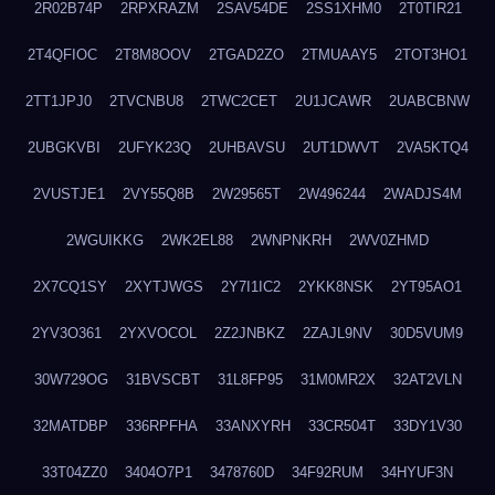
2R02B74P
2RPXRAZM
2SAV54DE
2SS1XHM0
2T0TIR21
2T4QFIOC
2T8M8OOV
2TGAD2ZO
2TMUAAY5
2TOT3HO1
2TT1JPJ0
2TVCNBU8
2TWC2CET
2U1JCAWR
2UABCBNW
2UBGKVBI
2UFYK23Q
2UHBAVSU
2UT1DWVT
2VA5KTQ4
2VUSTJE1
2VY55Q8B
2W29565T
2W496244
2WADJS4M
2WGUIKKG
2WK2EL88
2WNPNKRH
2WV0ZHMD
2X7CQ1SY
2XYTJWGS
2Y7I1IC2
2YKK8NSK
2YT95AO1
2YV3O361
2YXVOCOL
2Z2JNBKZ
2ZAJL9NV
30D5VUM9
30W729OG
31BVSCBT
31L8FP95
31M0MR2X
32AT2VLN
32MATDBP
336RPFHA
33ANXYRH
33CR504T
33DY1V30
33T04ZZ0
3404O7P1
3478760D
34F92RUM
34HYUF3N