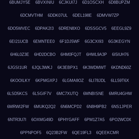
6BUMJY5E
6BVXINIU
6CJKUI7J
6D1OSCXH
6D8BUPZM
6DCMVTHM
6DDK07UL
6DEL198E
6DMVW7ZP
6DO5WVEC
6DPAK2I3
6DREN8XO
6DSSGCV5
6EEGL9Z9
6EI21UCB
6EMNTEE0
6F1DJ5WF
6G3CXI93
6G3KEGYN
6H6L0Z3E
6HD2DCBO
6HM0FQJT
6HWL9A3P
6I5IUH76
6JGSI1UR
6JQL3WKJ
6K3EBPX1
6K3WDMWT
6KDND60Z
6KOOILKY
6KPMGXPJ
6LGMA8OZ
6LI78JDL
6LL59T6X
6LSD5KCS
6LSGIF7V
6MC7XUTQ
6MNBISNE
6MRU4GHW
6MRWI2FW
6MUKQ2Q2
6N6MCPD2
6N8H9PB2
6NS1JPER
6NTR3U7I
6OXMG49D
6PHYGAFF
6PM1Z7A5
6PO2WC0X
6PPNPOF5
6Q23B2FW
6QE19FL3
6QEEKCMR