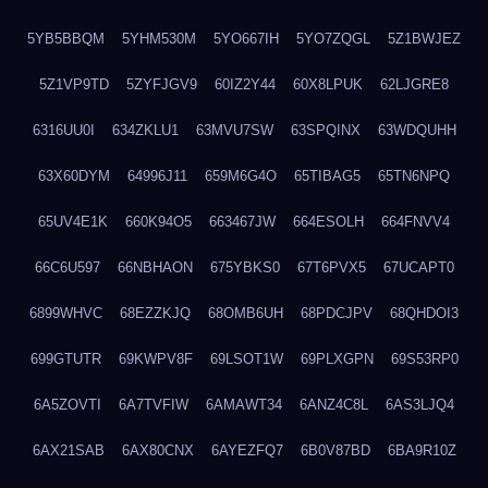
5YB5BBQM
5YHM530M
5YO667IH
5YO7ZQGL
5Z1BWJEZ
5Z1VP9TD
5ZYFJGV9
60IZ2Y44
60X8LPUK
62LJGRE8
6316UU0I
634ZKLU1
63MVU7SW
63SPQINX
63WDQUHH
63X60DYM
64996J11
659M6G4O
65TIBAG5
65TN6NPQ
65UV4E1K
660K94O5
663467JW
664ESOLH
664FNVV4
66C6U597
66NBHAON
675YBKS0
67T6PVX5
67UCAPT0
6899WHVC
68EZZKJQ
68OMB6UH
68PDCJPV
68QHDOI3
699GTUTR
69KWPV8F
69LSOT1W
69PLXGPN
69S53RP0
6A5ZOVTI
6A7TVFIW
6AMAWT34
6ANZ4C8L
6AS3LJQ4
6AX21SAB
6AX80CNX
6AYEZFQ7
6B0V87BD
6BA9R10Z