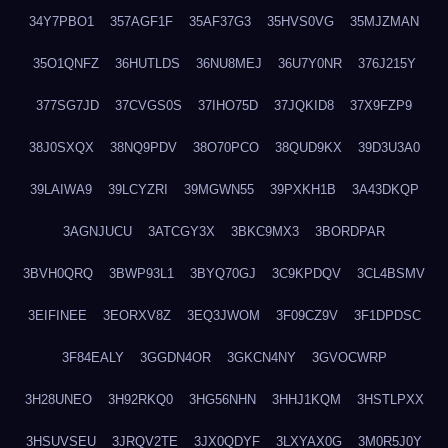
34Y7PBO1
357AGF1F
35AF37G3
35HVS0VG
35MJZMAN
35O1QNFZ
36HUTLDS
36NU8MEJ
36U7Y0NR
376J215Y
377SG7JD
37CVGS0S
37IHO75D
37JQKID8
37X9FZP9
38J0SXQX
38NQ9PDV
38O70PCO
38QUD9KX
39D3U3A0
39LAIWA9
39LCYZRI
39MGWN55
39PXKH1B
3A43DKQP
3AGNJUCU
3ATCGY3X
3BKC9MX3
3BORDPAR
3BVH0QRQ
3BWP93L1
3BYQ70GJ
3C9KPDQV
3CL4BSMV
3EIFINEE
3EORXV8Z
3EQ3JWOM
3F09CZ9V
3F1DPDSC
3F84EALY
3GGDN4OR
3GKCN4NY
3GVOCWRP
3H28UNEO
3H92RKQ0
3HG56NHN
3HHJ1KQM
3HSTLPXX
3HSUVSEU
3JRQV2TE
3JX0QDYF
3LXYAX0G
3M0R5J0Y