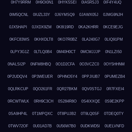
0H7Y9RRM
0H9OI0N1
0HYK5SEI
0IA5RSJ3
0IF4Y4UQ
0IM5QCNL
0IUZL33Y
0J6YMSQ9
0JAWX05J
0JMG9NJH
0JX5HAPI
0JXDX9ZM
0K8I19RD
0KA2KHRR
0KCE9EJG
0KFC83WS
0KHXDLT8
0KO7R0BZ
0LA240G7
0LIQ91PM
0LPY3G1Z
0LTLQ0B4
0M40H0CT
0MCMJJJP
0N1LZI50
0NALSI2P
0NFM8HBQ
0O1D2CFA
0O3VCZC0
0OY5HHNM
0P2UDQV4
0P3WEUER
0PHNO5Y4
0PPJIUB7
0PUMEZB4
0QLRKCUP
0QO261FR
0QR27BKM
0QV0STGJ
0R7FXEI4
0RCWTWLK
0RH9C3CH
0S284R8O
0S4IXXQE
0S9E2KPP
0SA9HP4L
0T1MPQXC
0T8PUJB2
0T9LQ0SF
0TDEQ0TY
0TWV72OF
0U01AD7B
0U56W7B0
0UDKWD5I
0UELVNFD