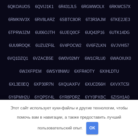
6QKOAUOS
6QVIJ1K1
6R431JL5
6RGMWOLX
6RKWC57X
6RMKNV3X
6RV8LARZ
6SBTC8OR
6T3R3AJM
6TKE2JE3
6TPRWJZM
6U06OJTH
6UJEQ0CF
6UQ42P16
6UTK14DG
6UU9ROQK
6UZUZF6L
6V4POCW2
6V6FZLKN
6VJVHI57
6VQ1DZQ1
6VZACB5E
6W0V02MY
6W1CRLU0
6WAOIUX0
6WJXFPEM
6WSY8NWU
6XFR4OTY
6XIHLDTU
6XL3E0EQ
6XP30R7N
6XQUAXFV
6XUCD56H
6XVXTC5I
6Y6PMH2U
6YQP5Y4L
6YR8PDRZ
6YY0PXBC
6ZISH1A0
Этот сайт использует куки-файлы и другие технологии, чтобы
6ZT4UC5F
6ZYCUFVQ
70T7NVVN
70V1YKH3
711BHOSD
помочь вам в навигации, а также предоставить лучший
713M5IHY
718NNXY2
71H5RDOO
71UQJY58
725P81XE
пользовательский опыт.
OK
727P972L
72FW37AL
73CXZZM4
73IDZEWO
73UTNHIP