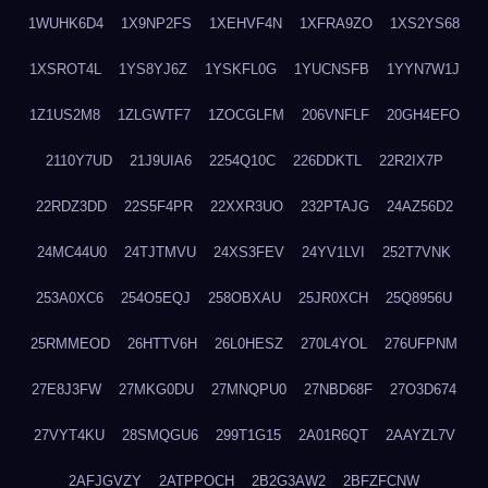
1WUHK6D4
1X9NP2FS
1XEHVF4N
1XFRA9ZO
1XS2YS68
1XSROT4L
1YS8YJ6Z
1YSKFL0G
1YUCNSFB
1YYN7W1J
1Z1US2M8
1ZLGWTF7
1ZOCGLFM
206VNFLF
20GH4EFO
2110Y7UD
21J9UIA6
2254Q10C
226DDKTL
22R2IX7P
22RDZ3DD
22S5F4PR
22XXR3UO
232PTAJG
24AZ56D2
24MC44U0
24TJTMVU
24XS3FEV
24YV1LVI
252T7VNK
253A0XC6
254O5EQJ
258OBXAU
25JR0XCH
25Q8956U
25RMMEOD
26HTTV6H
26L0HESZ
270L4YOL
276UFPNM
27E8J3FW
27MKG0DU
27MNQPU0
27NBD68F
27O3D674
27VYT4KU
28SMQGU6
299T1G15
2A01R6QT
2AAYZL7V
2AFJGVZY
2ATPPOCH
2B2G3AW2
2BFZFCNW