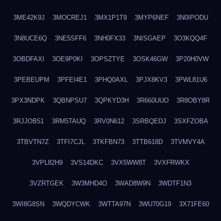
3ME42K9J
3MOCREJ1
3MX1P1T9
3MYP6NEF
3N0IPODU
3N8UCE6Q
3NE5SFF6
3NH0FX33
3NISGAEP
3O3KQQ4F
3OBDFAXI
3OE9P0KI
3OPSZTYE
3OSK46GW
3P20H0VW
3PEBEUPM
3PFEI4E1
3PHQ0AXL
3PJX8KV3
3PWL81U6
3PX3NDPK
3QBNPSU7
3QPKYD3H
3R660UUO
3R8OBY8R
3RJJOB51
3RM5TAUQ
3RV0N612
3SRBQEDJ
3SXFZOBA
3TBVTN7Z
3TFI7CJL
3TKFBN73
3TTB618D
3TVMVY4A
3VPL82H9
3VS14DKC
3VX5WW8T
3VXFRWKX
3VZRTGEK
3W3MHD4O
3WAD8W9N
3WDTF1N3
3WI8G8SN
3WQDYCWK
3WTTA97N
3WU70G19
3X71FE60