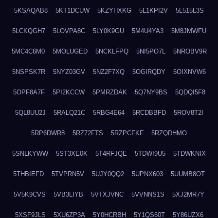
5KSAQAB8
5KT1DCUW
5KZYHXKG
5L1KPI2V
5L515L3S
5LCKQGH7
5LOVPA8C
5LY0K9GU
5M4U4YA3
5M8JMWFU
5MC4C6M0
5MOLUGED
5NCKLFPQ
5NI5PO7L
5NROBV9R
5NSPSK7R
5NYZ03GV
5NZ2F7XQ
5OGIRQDY
5OIXNVW6
5OPF8A7F
5PI2KCCW
5PMRZDAK
5Q7NY9BS
5QDQI5F8
5QL8UU2J
5RALQ21C
5RBG4E64
5RCDBBFD
5ROV8T2I
5RP6DWR8
5RZ72FTS
5RZPCFKF
5RZQDHMO
5SNLKYWW
5ST3XE0K
5T4RFJQE
5TDWI9U5
5TDWKNIX
5THBIEFD
5TVPRN5V
5UJY0QQ2
5UPNX603
5UUMB8OT
5V5K9CVS
5VB3LIYB
5VTXJVNC
5VVNNS1S
5XJ2MR7Y
5XSF9JLS
5XU6ZP3A
5Y0HCRBH
5Y1QS60T
5Y86UZX6