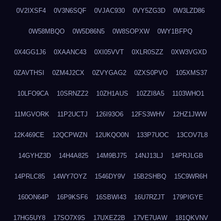
0V2IXSF4
0V3N6SQF
0VJAC930
0VY5ZG3D
0W3LZD86
0W58MBQO
0W5D86N5
0W8SOPXW
0WY1BFPQ
0X4GG1J6
0XAANC43
0XI05VVT
0XLR0SZZ
0XW3VGXD
0ZAVTHSI
0ZM4J2CX
0ZVYGAG2
0ZXS0PVO
105XMS37
10LFO9CA
10SRNZZ2
10ZH1AUS
10ZZI8A5
1103WHO1
11MGVORK
11P2UCTJ
126I93O6
12FS3WHV
12HZ1JWW
12K469CE
12QCPWZN
12UKQO0N
133P7UOC
13COV7L8
14GYHZ3D
14H4A825
14M9BJ75
14NJ13LJ
14PRJLGB
14PRLC85
14WY7OYZ
1546DY9V
15B2SHBQ
15C9WR6H
160ON64P
16P9KSF6
16SBWI43
16U7RZJT
179PIGYE
17HG5UY8
17SO7X9S
17UXEZ2B
17VE7UAW
181QKVNV