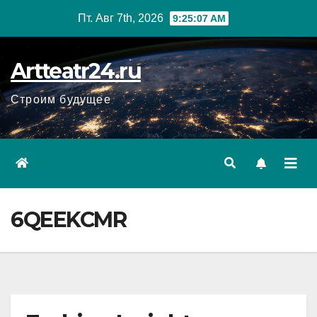
Перейти
Пт. Авг 7th, 2026
9:25:08 AM
к
содержанию
Artteatr24.ru
Строим будущее
6QEEKCMR