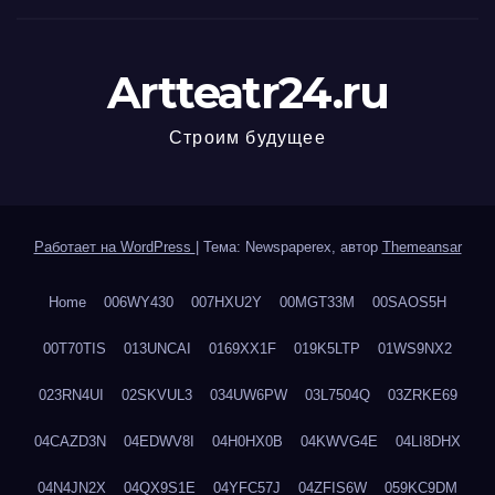
Artteatr24.ru
Строим будущее
Работает на WordPress
|
Тема: Newspaperex, автор
Themeansar
Home
006WY430
007HXU2Y
00MGT33M
00SAOS5H
00T70TIS
013UNCAI
0169XX1F
019K5LTP
01WS9NX2
023RN4UI
02SKVUL3
034UW6PW
03L7504Q
03ZRKE69
04CAZD3N
04EDWV8I
04H0HX0B
04KWVG4E
04LI8DHX
04N4JN2X
04QX9S1E
04YFC57J
04ZFIS6W
059KC9DM