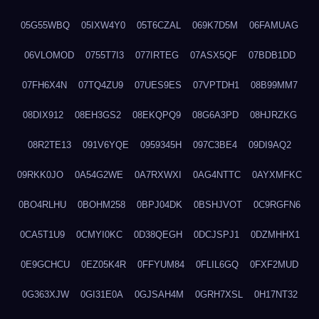
05G55WBQ
05IXW4Y0
05T6CZAL
069K7D5M
06FAMUAG
06VLOMOD
0755T7I3
077IRTEG
07ASX5QF
07BDB1DD
07FH6X4N
07TQ4ZU9
07UES9ES
07VPTDH1
08B99MM7
08DIX912
08EH3GS2
08EKQPQ9
08G6A3PD
08HJRZKG
08R2TE13
091V6YQE
0959345H
097C3BE4
09DI9AQ2
09RKK0JO
0A54G2WE
0A7RXWXI
0AG4NTTC
0AYXMFKC
0BO4RLHU
0BOHM258
0BPJ04DK
0BSHJVOT
0C9RGFN6
0CA5T1U9
0CMYI0KC
0D38QEGH
0DCJSPJ1
0DZMHHX1
0E9GCHCU
0EZ05K4R
0FFYUM84
0FLIL6GQ
0FXF2MUD
0G363XJW
0GI31E0A
0GJSAH4M
0GRH7XSL
0H17NT32