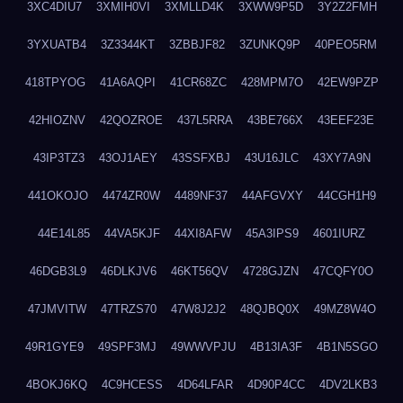
3XC4DIU7
3XMIH0VI
3XMLLD4K
3XWW9P5D
3Y2Z2FMH
3YXUATB4
3Z3344KT
3ZBBJF82
3ZUNKQ9P
40PEO5RM
418TPYOG
41A6AQPI
41CR68ZC
428MPM7O
42EW9PZP
42HIOZNV
42QOZROE
437L5RRA
43BE766X
43EEF23E
43IP3TZ3
43OJ1AEY
43SSFXBJ
43U16JLC
43XY7A9N
441OKOJO
4474ZR0W
4489NF37
44AFGVXY
44CGH1H9
44E14L85
44VA5KJF
44XI8AFW
45A3IPS9
4601IURZ
46DGB3L9
46DLKJV6
46KT56QV
4728GJZN
47CQFY0O
47JMVITW
47TRZS70
47W8J2J2
48QJBQ0X
49MZ8W4O
49R1GYE9
49SPF3MJ
49WWVPJU
4B13IA3F
4B1N5SGO
4BOKJ6KQ
4C9HCESS
4D64LFAR
4D90P4CC
4DV2LKB3