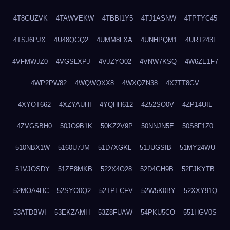
4T8GUZVK
4TAWVEKW
4TBBI1Y5
4TJ1ASNW
4TPTYC45
4TSJ6PJX
4U48QGQ2
4UMM8LXA
4UNHPQM1
4URT243L
4VFMWJZ0
4VGSLXPJ
4VJZYO02
4VNW7KSQ
4W6ZE1F7
4WP2PW82
4WQWQXX8
4WXQZN38
4X7TT8GV
4XYOT662
4XZYAUHI
4YQHH612
4Z52SO0V
4ZP14UIL
4ZVGSBH0
50JO9B1K
50KZ2V9P
50NNJN5E
50S8F1Z0
510NBX1W
5160U7JM
51D7XGKL
51JUGSIB
51MY24WU
51VJOSDY
51ZE8MKB
522X4O28
52D4GH9B
52FJKYTB
52MOA4HC
52SYO0Q2
52TPECFV
52W5K0BY
52XXY91Q
53ATDBWI
53EKZAMH
53Z8FUAW
54PKU5CO
551HGV0S