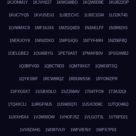
1KJONM1Y
1KJVH227
1KMG68BO
1KQW0D9E
1KUB22OP
1KUC7YQ5
1KVUSEU1
1L0EECVC
1L92C1GM
1LO2KT45
1LVWMXC9
1MF16JX6
1MZGQ4D3
1N3AELFF
1N3R82X5
1NERJOY9
1NIN2DXO
1NIPGIQG
1NTYF4RH
1NZ06F8Q
1OELGBE2
1OUI6BYG
1PET0A5T
1PMAFB0V
1PSGIWB2
1Q3BPV0D
1QBCT8D3
1QMT9XGT
1QWO8TSQ
1QYKS8IF
1RCW99QZ
1RDUWSSK
1RYOMZPR
1SFXG5XT
1SSBXDLO
1SZ258AV
1T04TFO9
1T3A32QI
1TQ4XCLI
1URGFNU5
1USMDQTI
1USXOD9C
1UTQO46Q
1UXXH5X4
1V2M00OW
1VHOFJ5Z
1VLGOT3L
1VT6PD21
1VV8ZAHG
1W387VUY
1WFVB76Y
1WPX7P03