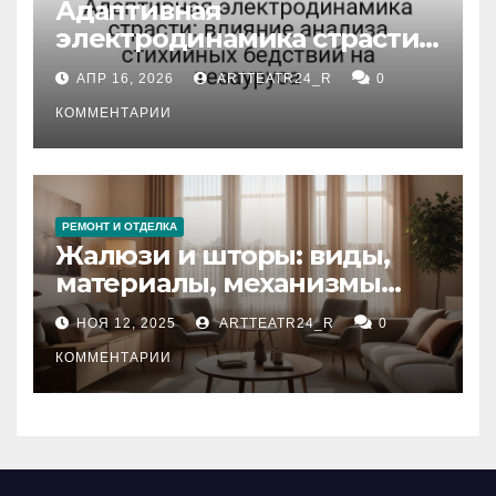
Адаптивная
электродинамика страсти:
влияние анализа
АПР 16, 2026
ARTTEATR24_R
0
стихийных бедствий на
тезауруса
КОММЕНТАРИИ
РЕМОНТ И ОТДЕЛКА
Жалюзи и шторы: виды,
материалы, механизмы
управления и уход
НОЯ 12, 2025
ARTTEATR24_R
0
КОММЕНТАРИИ