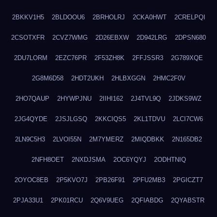
2BKKV1H5
2BLDOOU6
2BRHOLRJ
2CKA0HWT
2CRELPQI
2CSOTXFR
2CVZ7WMG
2D26EBXW
2D942LRG
2DPSN680
2DU7LORM
2EZC76PR
2F53ZH8K
2FFJSSR3
2G789XQE
2G8M6D58
2HDT2UKH
2HLBXGGN
2HMC2F0V
2HO7QAUP
2HYWPJNU
2IIHI162
2J4TVL9Q
2JDKS9WZ
2JG4QYDE
2JSJLGSQ
2KKCIQS5
2KL1TDVU
2LCI7CW6
2LN9C5H3
2LVOI55N
2M7YMERZ
2MIQDBKK
2N165DB2
2NFH8OET
2NXDJSMA
2OC6YQYJ
2ODHTNIQ
2OYOC8EB
2P5KVO7J
2PB26F91
2PFU2MB3
2PGICZT7
2PJA33U1
2PK01RCU
2Q6V9UEG
2QFIABDG
2QYABSTR