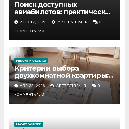
Поиск доступных
авиабилетов: практические
рекомендации
ИЮН 17, 2026
ARTTEATR24_R
0
КОММЕНТАРИИ
РЕМОНТ И ОТДЕЛКА
Критерии выбора
двухкомнатной квартиры:
планировка, площадь,
АПР 23, 2026
ARTTEATR24_R
0
состояние и документация
КОММЕНТАРИИ
UNCATEGORISED