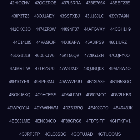
42HIOZNV
42QOZROE
437L5RRA
43BE766X
43EEF23E
43IP3TZ3
43OJ1AEY
43SSFXBJ
43U16JLC
43XY7A9N
441OKOJO
4474ZR0W
4489NF37
44AFGVXY
44CGH1H9
44E14L85
44VA5KJF
44XI8AFW
45A3IPS9
4601IURZ
46DGB3L9
46DLKJV6
46KT56QV
4728GJZN
47CQFY0O
47JMVITW
47TRZS70
47W8J2J2
48QJBQ0X
49MZ8W4O
49R1GYE9
49SPF3MJ
49WWVPJU
4B13IA3F
4B1N5SGO
4BOKJ6KQ
4C9HCESS
4D64LFAR
4D90P4CC
4DV2LKB3
4DWPQY14
4DYW6NWM
4DZ5J3RQ
4E402GTO
4E4R43JK
4EE6J1ME
4ENC34CO
4F88GRG8
4FDT5ITF
4GHTKFV1
4GJRPJFP
4GLC8SBG
4GOTUJAD
4GTUQOMS