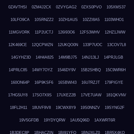
0ZAVTHSI
0ZM4J2CX
0ZVYGAG2
0ZXS0PVO
105XMS37
10LFO9CA
10SRNZZ2
10ZH1AUS
10ZZI8A5
1103WHO1
11MGVORK
11P2UCTJ
126I93O6
12FS3WHV
12HZ1JWW
12K469CE
12QCPWZN
12UKQO0N
133P7UOC
13COV7L8
14GYHZ3D
14H4A825
14M9BJ75
14NJ13LJ
14PRJLGB
14PRLC85
14WY7OYZ
1546DY9V
15B2SHBQ
15C9WR6H
160ON64P
16P9KSF6
16SBWI43
16U7RZJT
179PIGYE
17HG5UY8
17SO7X9S
17UXEZ2B
17VE7UAW
181QKVNV
18FL2H11
18UVF9V8
19CWX8Y9
19S0NNZV
19SYNG2F
19V5GFDB
19YDYQRW
1AU5Q96D
1AXWRT6R
1B3DEC8P
1BHACZIN
1BI91YFQ
1BNJXLZ0
1BR5X4KO