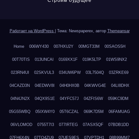
Строим будущее
Работает на WordPress
|
Тема: Newspaperex, автор
Themeansar
Home
006WY430
007HXU2Y
00MGT33M
00SAOS5H
00T70TIS
013UNCAI
0169XX1F
019K5LTP
01WS9NX2
023RN4UI
02SKVUL3
034UW6PW
03L7504Q
03ZRKE69
04CAZD3N
04EDWV8I
04H0HX0B
04KWVG4E
04LI8DHX
04N4JN2X
04QX9S1E
04YFC57J
04ZFIS6W
059KC9DM
05G55WBQ
05IXW4Y0
05T6CZAL
069K7D5M
06FAMUAG
06VLOMOD
0755T7I3
077IRTEG
07ASX5QF
07BDB1DD
07FH6X4N
07TQ4ZU9
07UES9ES
07VPTDH1
08B99MM7