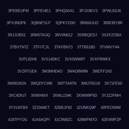
3PEBEUPM
3PFEI4E1
3PHQ0AXL
3PJX8KV3
3PWL81U6
3PX3NDPK
3QBNPSU7
3QPKYD3H
3R660UUO
3R8OBY8R
3RJJOB51
3RM5TAUQ
3RV0N612
3SRBQEDJ
3SXFZOBA
3TBVTN7Z
3TFI7CJL
3TKFBN73
3TTB618D
3TVMVY4A
3VPL82H9
3VS14DKC
3VX5WW8T
3VXFRWKX
3VZRTGEK
3W3MHD4O
3WAD8W9N
3WDTF1N3
3WI8G8SN
3WQDYCWK
3WTTA97N
3WU70G19
3X71FE60
3XC4DIU7
3XMIH0VI
3XMLLD4K
3XWW9P5D
3Y2Z2FMH
3YXUATB4
3Z3344KT
3ZBBJF82
3ZUNKQ9P
40PEO5RM
418TPYOG
41A6AQPI
41CR68ZC
428MPM7O
42EW9PZP