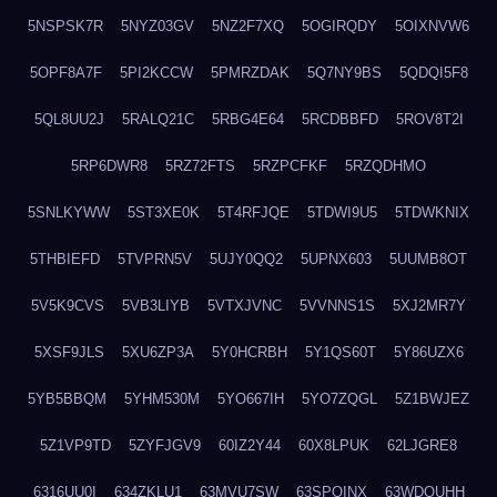
5NSPSK7R
5NYZ03GV
5NZ2F7XQ
5OGIRQDY
5OIXNVW6
5OPF8A7F
5PI2KCCW
5PMRZDAK
5Q7NY9BS
5QDQI5F8
5QL8UU2J
5RALQ21C
5RBG4E64
5RCDBBFD
5ROV8T2I
5RP6DWR8
5RZ72FTS
5RZPCFKF
5RZQDHMO
5SNLKYWW
5ST3XE0K
5T4RFJQE
5TDWI9U5
5TDWKNIX
5THBIEFD
5TVPRN5V
5UJY0QQ2
5UPNX603
5UUMB8OT
5V5K9CVS
5VB3LIYB
5VTXJVNC
5VVNNS1S
5XJ2MR7Y
5XSF9JLS
5XU6ZP3A
5Y0HCRBH
5Y1QS60T
5Y86UZX6
5YB5BBQM
5YHM530M
5YO667IH
5YO7ZQGL
5Z1BWJEZ
5Z1VP9TD
5ZYFJGV9
60IZ2Y44
60X8LPUK
62LJGRE8
6316UU0I
634ZKLU1
63MVU7SW
63SPQINX
63WDQUHH