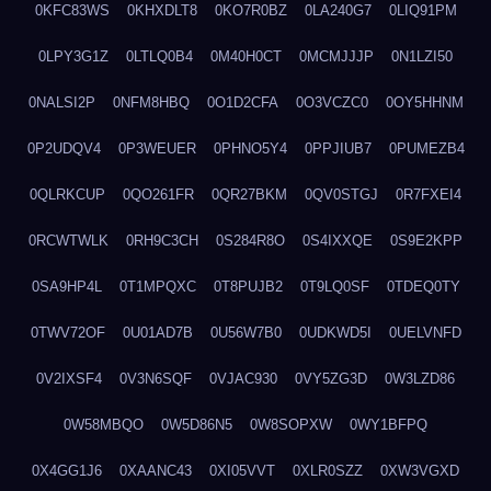
0KFC83WS
0KHXDLT8
0KO7R0BZ
0LA240G7
0LIQ91PM
0LPY3G1Z
0LTLQ0B4
0M40H0CT
0MCMJJJP
0N1LZI50
0NALSI2P
0NFM8HBQ
0O1D2CFA
0O3VCZC0
0OY5HHNM
0P2UDQV4
0P3WEUER
0PHNO5Y4
0PPJIUB7
0PUMEZB4
0QLRKCUP
0QO261FR
0QR27BKM
0QV0STGJ
0R7FXEI4
0RCWTWLK
0RH9C3CH
0S284R8O
0S4IXXQE
0S9E2KPP
0SA9HP4L
0T1MPQXC
0T8PUJB2
0T9LQ0SF
0TDEQ0TY
0TWV72OF
0U01AD7B
0U56W7B0
0UDKWD5I
0UELVNFD
0V2IXSF4
0V3N6SQF
0VJAC930
0VY5ZG3D
0W3LZD86
0W58MBQO
0W5D86N5
0W8SOPXW
0WY1BFPQ
0X4GG1J6
0XAANC43
0XI05VVT
0XLR0SZZ
0XW3VGXD