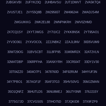
2UBGKVBI
2UFYK23Q
2UHBAVSU
2UT1DWVT
2VA5KTQ4
2VUSTJE1
2VY55Q8B
2W29565T
2W496244
2WADJS4M
2WGUIKKG
2WK2EL88
2WNPNKRH
2WV0ZHMD
2X7CQ1SY
2XYTJWGS
2Y7I1IC2
2YKK8NSK
2YT95AO1
2YV3O361
2YXVOCOL
2Z2JNBKZ
2ZAJL9NV
30D5VUM9
30W729OG
31BVSCBT
31L8FP95
31M0MR2X
32AT2VLN
32MATDBP
336RPFHA
33ANXYRH
33CR504T
33DY1V30
33T04ZZ0
3404O7P1
3478760D
34F92RUM
34HYUF3N
34Y7PBO1
357AGF1F
35AF37G3
35HVS0VG
35MJZMAN
35O1QNFZ
36HUTLDS
36NU8MEJ
36U7Y0NR
376J215Y
377SG7JD
37CVGS0S
37IHO75D
37JQKID8
37X9FZP9