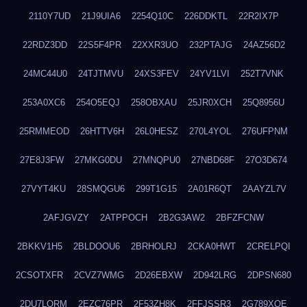
2110Y7UD
21J9UIA6
2254Q10C
226DDKTL
22R2IX7P
22RDZ3DD
22S5F4PR
22XXR3UO
232PTAJG
24AZ56D2
24MC44U0
24TJTMVU
24XS3FEV
24YV1LVI
252T7VNK
253A0XC6
254O5EQJ
258OBXAU
25JR0XCH
25Q8956U
25RMMEOD
26HTTV6H
26L0HESZ
270L4YOL
276UFPNM
27E8J3FW
27MKG0DU
27MNQPU0
27NBD68F
27O3D674
27VYT4KU
28SMQGU6
299T1G15
2A01R6QT
2AAYZL7V
2AFJGVZY
2ATPPOCH
2B2G3AW2
2BFZFCNW
2BKKV1H5
2BLDOOU6
2BRHOLRJ
2CKA0HWT
2CRELPQI
2CSOTXFR
2CVZ7WMG
2D26EBXW
2D942LRG
2DPSN680
2DU7LORM
2EZC76PR
2F53ZH8K
2FFJSSR3
2G789XQE