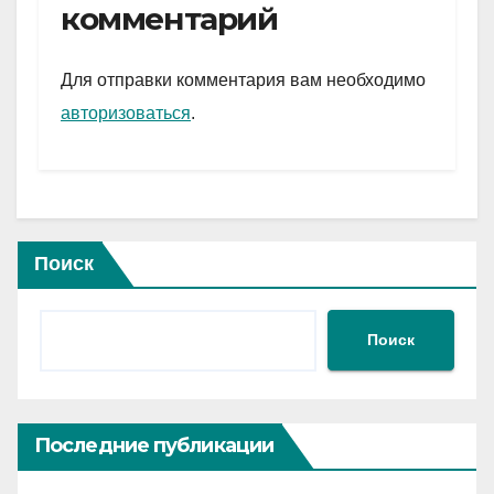
gr
s
а
комментарий
a
A
в
m
p
и
Для отправки комментария вам необходимо
p
ть
авторизоваться
.
Поиск
Поиск
Последние публикации