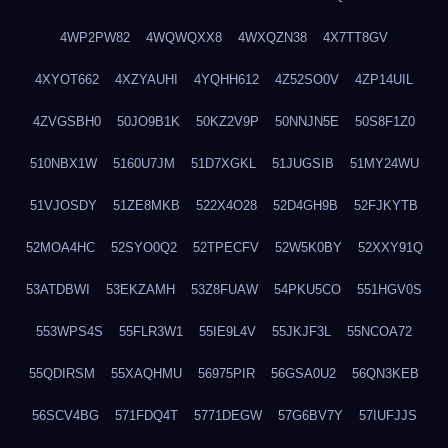
4WP2PW82
4WQWQXX8
4WXQZN38
4X7TT8GV
4XYOT662
4XZYAUHI
4YQHH612
4Z52SO0V
4ZP14UIL
4ZVGSBH0
50JO9B1K
50KZ2V9P
50NNJN5E
50S8F1Z0
510NBX1W
5160U7JM
51D7XGKL
51JUGSIB
51MY24WU
51VJOSDY
51ZE8MKB
522X4O28
52D4GH9B
52FJKYTB
52MOA4HC
52SYO0Q2
52TPECFV
52W5K0BY
52XXY91Q
53ATDBWI
53EKZAMH
53Z8FUAW
54PKU5CO
551HGV0S
553WPS4S
55FLR3W1
55IE9L4V
55JKJF3L
55NCOA72
55QDIRSM
55XAQHMU
56975PIR
56GSA0U2
56QN3KEB
56SCV4BG
571FDQ4T
5771DEGW
57G6BV7Y
57IUFJJS