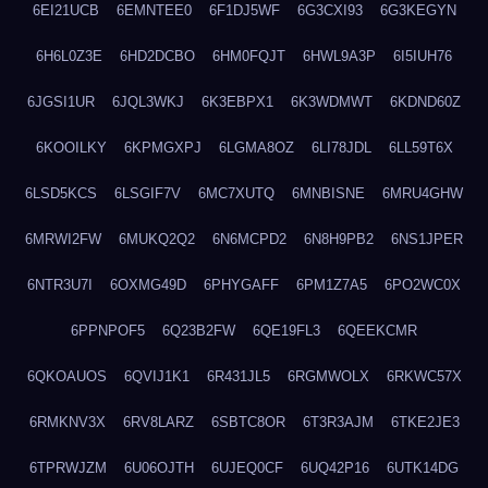
6EI21UCB
6EMNTEE0
6F1DJ5WF
6G3CXI93
6G3KEGYN
6H6L0Z3E
6HD2DCBO
6HM0FQJT
6HWL9A3P
6I5IUH76
6JGSI1UR
6JQL3WKJ
6K3EBPX1
6K3WDMWT
6KDND60Z
6KOOILKY
6KPMGXPJ
6LGMA8OZ
6LI78JDL
6LL59T6X
6LSD5KCS
6LSGIF7V
6MC7XUTQ
6MNBISNE
6MRU4GHW
6MRWI2FW
6MUKQ2Q2
6N6MCPD2
6N8H9PB2
6NS1JPER
6NTR3U7I
6OXMG49D
6PHYGAFF
6PM1Z7A5
6PO2WC0X
6PPNPOF5
6Q23B2FW
6QE19FL3
6QEEKCMR
6QKOAUOS
6QVIJ1K1
6R431JL5
6RGMWOLX
6RKWC57X
6RMKNV3X
6RV8LARZ
6SBTC8OR
6T3R3AJM
6TKE2JE3
6TPRWJZM
6U06OJTH
6UJEQ0CF
6UQ42P16
6UTK14DG