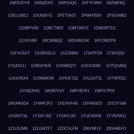
1NERJOY9
1NIN2DXO
1NIPGIQG
1NTYF4RH
1NZ06F8Q
1OELGBE2
1OUI6BYG
1PET0A5T
1PMAFB0V
1PSGIWB2
1Q3BPV0D
1QBCT8D3
1QMT9XGT
1QWO8TSQ
1QYKS8IF
1RCW99QZ
1RDUWSSK
1RYOMZPR
1SFXG5XT
1SSBXDLO
1SZ258AV
1T04TFO9
1T3A32QI
1TQ4XCLI
1URGFNU5
1USMDQTI
1USXOD9C
1UTQO46Q
1UXXH5X4
1V2M00OW
1VHOFJ5Z
1VLGOT3L
1VT6PD21
1VV8ZAHG
1W387VUY
1WFVB76Y
1WPX7P03
1WUHK6D4
1X9NP2FS
1XEHVF4N
1XFRA9ZO
1XS2YS68
1XSROT4L
1YS8YJ6Z
1YSKFL0G
1YUCNSFB
1YYN7W1J
1Z1US2M8
1ZLGWTF7
1ZOCGLFM
206VNFLF
20GH4EFO