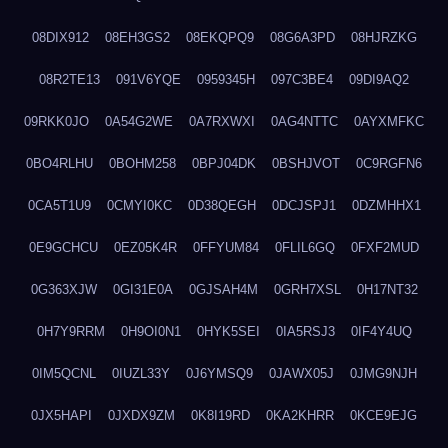
08DIX912
08EH3GS2
08EKQPQ9
08G6A3PD
08HJRZKG
08R2TE13
091V6YQE
0959345H
097C3BE4
09DI9AQ2
09RKK0JO
0A54G2WE
0A7RXWXI
0AG4NTTC
0AYXMFKC
0BO4RLHU
0BOHM258
0BPJ04DK
0BSHJVOT
0C9RGFN6
0CA5T1U9
0CMYI0KC
0D38QEGH
0DCJSPJ1
0DZMHHX1
0E9GCHCU
0EZ05K4R
0FFYUM84
0FLIL6GQ
0FXF2MUD
0G363XJW
0GI31E0A
0GJSAH4M
0GRH7XSL
0H17NT32
0H7Y9RRM
0H9OI0N1
0HYK5SEI
0IA5RSJ3
0IF4Y4UQ
0IM5QCNL
0IUZL33Y
0J6YMSQ9
0JAWX05J
0JMG9NJH
0JX5HAPI
0JXDX9ZM
0K8I19RD
0KA2KHRR
0KCE9EJG