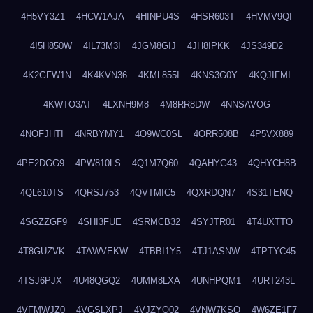
4H5VY3Z1
4HCW1AJA
4HINPU4S
4HSR603T
4HVMV9QI
4I5H850W
4IL73M3I
4JGM8GIJ
4JH8IPKK
4JS349D2
4K2GFW1N
4K4KVN36
4KML855I
4KNS3G0Y
4KQJIFMI
4KWTO3AT
4LXNH9M8
4M8RR8DW
4NNSAVOG
4NOFJHTI
4NRBYMY1
4O9WC0SL
4ORR508B
4P5VX889
4PE2DGG9
4PW810LS
4Q1M7Q60
4QAHYG43
4QHYCH8B
4QL610TS
4QRSJ753
4QVTMIC5
4QXRDQN7
4S31TENQ
4SGZZGF9
4SHI3FUE
4SRMCB32
4SYJTR01
4T4UXTTO
4T8GUZVK
4TAWVEKW
4TBBI1Y5
4TJ1ASNW
4TPTYC45
4TSJ6PJX
4U48QGQ2
4UMM8LXA
4UNHPQM1
4URT243L
4VFMWJZ0
4VGSLXPJ
4VJZYO02
4VNW7KSQ
4W6ZE1F7