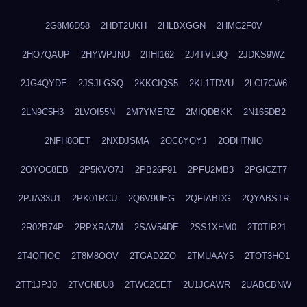
2G8M6D58
2HDT2UKH
2HLBXGGN
2HMC2F0V
2HO7QAUP
2HYWPJNU
2IIHI162
2J4TVL9Q
2JDKS9WZ
2JG4QYDE
2JSJLGSQ
2KKCIQS5
2KL1TDVU
2LCI7CW6
2LN9C5H3
2LVOI55N
2M7YMERZ
2MIQDBKK
2N165DB2
2NFH8OET
2NXDJSMA
2OC6YQYJ
2ODHTNIQ
2OYOC8EB
2P5KVO7J
2PB26F91
2PFU2MB3
2PGICZT7
2PJA33U1
2PK01RCU
2Q6V9UEG
2QFIABDG
2QYABSTR
2R02B74P
2RPXRAZM
2SAV54DE
2SS1XHM0
2T0TIR21
2T4QFIOC
2T8M8OOV
2TGAD2ZO
2TMUAAY5
2TOT3HO1
2TT1JPJ0
2TVCNBU8
2TWC2CET
2U1JCAWR
2UABCBNW