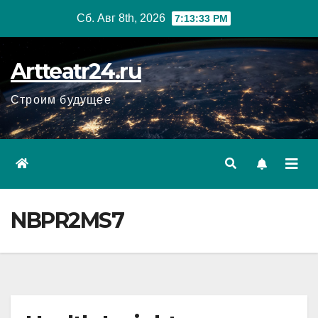
Перейти
Сб. Авг 8th, 2026
7:13:34 PM
к
содержанию
Artteatr24.ru
Строим будущее
NBPR2MS7