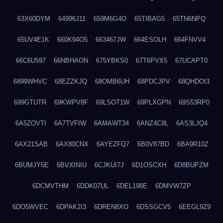
63X60DYM
64996J11
659M6G4O
65TIBAG5
65TN6NPQ
65UV4E1K
660K94O5
663467JW
664ESOLH
664FNVV4
66C6U597
66NBHAON
675YBKS0
67T6PVX5
67UCAPT0
6899WHVC
68EZZKJQ
68OMB6UH
68PDCJPV
68QHDOI3
699GTUTR
69KWPV8F
69LSOT1W
69PLXGPN
69S53RP0
6A5ZOVTI
6A7TVFIW
6AMAWT34
6ANZ4C8L
6AS3LJQ4
6AX21SAB
6AX80CNX
6AYEZFQ7
6B0V87BD
6BA9R10Z
6BUMJY5E
6BVXINIU
6CJKUI7J
6D1OSCXH
6D8BUPZM
6DCMVTHM
6DDK07UL
6DEL198E
6DMVW7ZP
6DO5WVEC
6DPAK2I3
6DREN8XO
6DSSGCV5
6EEGL9Z9