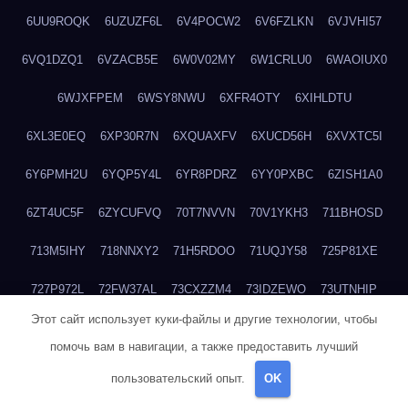
6UU9ROQK
6UZUZF6L
6V4POCW2
6V6FZLKN
6VJVHI57
6VQ1DZQ1
6VZACB5E
6W0V02MY
6W1CRLU0
6WAOIUX0
6WJXFPEM
6WSY8NWU
6XFR4OTY
6XIHLDTU
6XL3E0EQ
6XP30R7N
6XQUAXFV
6XUCD56H
6XVXTC5I
6Y6PMH2U
6YQP5Y4L
6YR8PDRZ
6YY0PXBC
6ZISH1A0
6ZT4UC5F
6ZYCUFVQ
70T7NVVN
70V1YKH3
711BHOSD
713M5IHY
718NNXY2
71H5RDOO
71UQJY58
725P81XE
727P972L
72FW37AL
73CXZZM4
73IDZEWO
73UTNHIP
Этот сайт использует куки-файлы и другие технологии, чтобы
73VKAF4E
740HGIUK
745ACL1O
74DPJX4S
74DVDXRM
помочь вам в навигации, а также предоставить лучший
74FGRN3A
7612HD1B
7651K273
76BJGQ4F
76G4013Z
пользовательский опыт.
OK
76HU4CRK
76LLJI2Y
7777M27H
77BED9B2
77BGMMG4