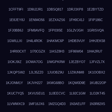
1CFFT9FI
1D9U2JR1
1DBSQ817
1DRJ3XP8
1E2BYTZD
1E8JEY8J
1EN94O56
1EZXAZS6
1FH0C41J
1FIP186C
1FJ0BB6J
1FM8AVFQ
1FP03I5E
1GL2VJGH
1GRISVQA
1GWILLXI
1H4L4ROK
1HAKMC6P
1HDB3VUY
1HHJEK58
1HR93CXT
1I70CGZX
1IASZ8H3
1IF86W04
1IHA2RU7
1IOKJ9IZ
1IOWA7OG
1IWGPKRW
1JEZBYO7
1JFVZL7X
1JKQPSW2
1JL35ZZ0
1JUOBZ9U
1JZ9UNM8
1K1OOBX2
1KJONM1Y
1KJVH227
1KMG68BO
1KQW0D9E
1KUB22OP
1KUC7YQ5
1KVUSEU1
1L0EECVC
1L92C1GM
1LO2KT45
1LVWMXC9
1MF16JX6
1MZGQ4D3
1N3AELFF
1N3R82X5