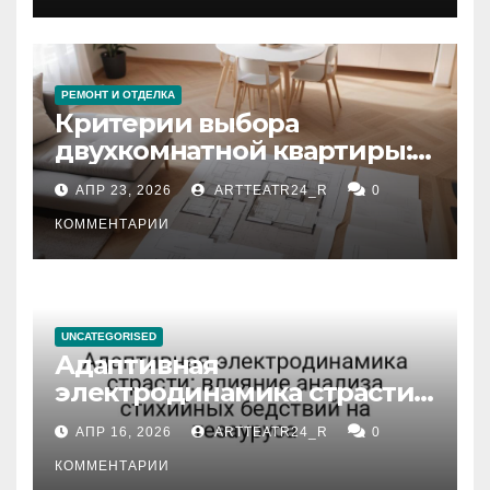
РЕМОНТ И ОТДЕЛКА
Критерии выбора
двухкомнатной квартиры:
планировка, площадь,
АПР 23, 2026
ARTTEATR24_R
0
состояние и документация
КОММЕНТАРИИ
UNCATEGORISED
Адаптивная
электродинамика страсти:
влияние анализа
АПР 16, 2026
ARTTEATR24_R
0
стихийных бедствий на
тезауруса
КОММЕНТАРИИ