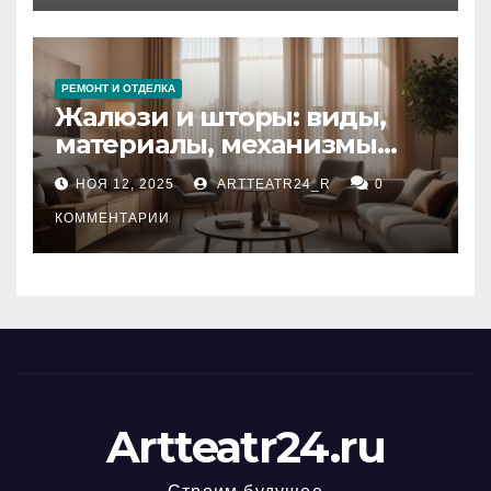
РЕМОНТ И ОТДЕЛКА
Жалюзи и шторы: виды,
материалы, механизмы
управления и уход
НОЯ 12, 2025
ARTTEATR24_R
0
КОММЕНТАРИИ
Artteatr24.ru