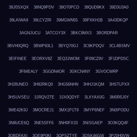
38J0SXQX
38NQ9PDV
38O70PCO
38QUD9KX
39D3U3A0
39LAIWA9
39LCYZRI
39MGWN55
39PXKH1B
3A43DKQP
3AGNJUCU
3ATCGY3X
3BKC9MX3
3BORDPAR
3BVH0QRQ
3BWP93L1
3BYQ70GJ
3C9KPDQV
3CL4BSMV
3EIFINEE
3EORXV8Z
3EQ3JWOM
3F09CZ9V
3F1DPDSC
3F84EALY
3GGDN4OR
3GKCN4NY
3GVOCWRP
3H28UNEO
3H92RKQ0
3HG56NHN
3HHJ1KQM
3HSTLPXX
3HSUVSEU
3JRQV2TE
3JX0QDYF
3LXYAX0G
3M0R5J0Y
3ME42K9J
3MOCREJ1
3MX1P1T9
3MYP6NEF
3N0IPODU
3N8UCE6Q
3NE5SFF6
3NH0FX33
3NISGAEP
3O3KQQ4F
3OBDFAXI
3OE9P0KI
3OPSZTYE
3OSK46GW
3P20H0VW