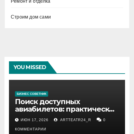
Ремонт и отделка
Строим дом сами
YOU MISSED
БИЗНЕС СОВЕТНИК
Поиск доступных
авиабилетов: практические
рекомендации
ИЮН 17, 2026
ARTTEATR24_R
0
КОММЕНТАРИИ