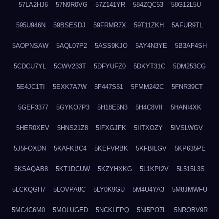
57LA2HJ6
57N9R0VG
57Z141YR
584ZQC53
58G12L5U
595U946N
59BSESDJ
59FRMR7X
59T11ZKH
5AFUR9TL
5AOPNSAW
5AQL07P2
5ASS9KJO
5AY4N3YE
5B3AF4SH
5CDCU7YL
5CWV233T
5DFYUFZ0
5DKYT31C
5DM253CG
5E4JC1TI
5EXK7A7W
5F447S51
5FMM242C
5FNR39CT
5GEF3377
5GYKO7P3
5H18E5N3
5H4C8VII
5HANI4XK
5HER0XEV
5HNS21Z8
5IFXGJFK
5IITXOZY
5IVSLWGV
5J5FOXDN
5KAFKBC4
5KEFVRBK
5KFBILGV
5KP635PE
5KSAQAB8
5KT1DCUW
5KZYHXKG
5L1KPI2V
5L515L3S
5LCKQGH7
5LOVPA8C
5LY0K9GU
5M4U4YA3
5M8JMWFU
5MC4C6M0
5MOLUGED
5NCKLFPQ
5NI5PO7L
5NROBV9R