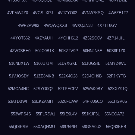
4TSJ6PJX
4U48QGQ2
4UMM8LXA
4UNHPQM1
4URT243L
4VFMWJZ0
4VGSLXPJ
4VJZYO02
4VNW7KSQ
4W6ZE1F7
4WP2PW82
4WQWQXX8
4WXQZN38
4X7TT8GV
4XYOT662
4XZYAUHI
4YQHH612
4Z52SO0V
4ZP14UIL
4ZVGSBH0
50JO9B1K
50KZ2V9P
50NNJN5E
50S8F1Z0
510NBX1W
5160U7JM
51D7XGKL
51JUGSIB
51MY24WU
51VJOSDY
51ZE8MKB
522X4O28
52D4GH9B
52FJKYTB
52MOA4HC
52SYO0Q2
52TPECFV
52W5K0BY
52XXY91Q
53ATDBWI
53EKZAMH
53Z8FUAW
54PKU5CO
551HGV0S
553WPS4S
55FLR3W1
55IE9L4V
55JKJF3L
55NCOA72
55QDIRSM
55XAQHMU
56975PIR
56GSA0U2
56QN3KEB