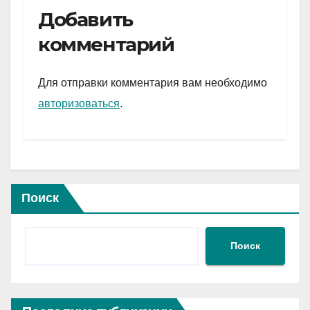
e
er
at
ail
р
Добавить
gr
s
а
комментарий
a
A
в
m
p
и
Для отправки комментария вам необходимо
p
ть
авторизоваться
.
Поиск
Поиск