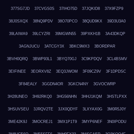
377SG7JD
37CVGS0S
37IHO75D
37JQKID8
37X9FZP9
38J0SXQX
38NQ9PDV
38O70PCO
38QUD9KX
39D3U3A0
39LAIWA9
39LCYZRI
39MGWN55
39PXKH1B
3A43DKQP
3AGNJUCU
3ATCGY3X
3BKC9MX3
3BORDPAR
3BVH0QRQ
3BWP93L1
3BYQ70GJ
3C9KPDQV
3CL4BSMV
3EIFINEE
3EORXV8Z
3EQ3JWOM
3F09CZ9V
3F1DPDSC
3F84EALY
3GGDN4OR
3GKCN4NY
3GVOCWRP
3H28UNEO
3H92RKQ0
3HG56NHN
3HHJ1KQM
3HSTLPXX
3HSUVSEU
3JRQV2TE
3JX0QDYF
3LXYAX0G
3M0R5J0Y
3ME42K9J
3MOCREJ1
3MX1P1T9
3MYP6NEF
3N0IPODU