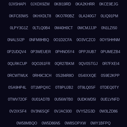
0JX5HAPI
0JXDX9ZM
0K8I19RD
0KA2KHRR
0KCE9EJG
0KFC83WS
0KHXDLT8
0KO7R0BZ
0LA240G7
0LIQ91PM
0LPY3G1Z
0LTLQ0B4
0M40H0CT
0MCMJJJP
0N1LZI50
0NALSI2P
0NFM8HBQ
0O1D2CFA
0O3VCZC0
0OY5HHNM
0P2UDQV4
0P3WEUER
0PHNO5Y4
0PPJIUB7
0PUMEZB4
0QLRKCUP
0QO261FR
0QR27BKM
0QV0STGJ
0R7FXEI4
0RCWTWLK
0RH9C3CH
0S284R8O
0S4IXXQE
0S9E2KPP
0SA9HP4L
0T1MPQXC
0T8PUJB2
0T9LQ0SF
0TDEQ0TY
0TWV72OF
0U01AD7B
0U56W7B0
0UDKWD5I
0UELVNFD
0V2IXSF4
0V3N6SQF
0VJAC930
0VY5ZG3D
0W3LZD86
0W58MBQO
0W5D86N5
0W8SOPXW
0WY1BFPQ