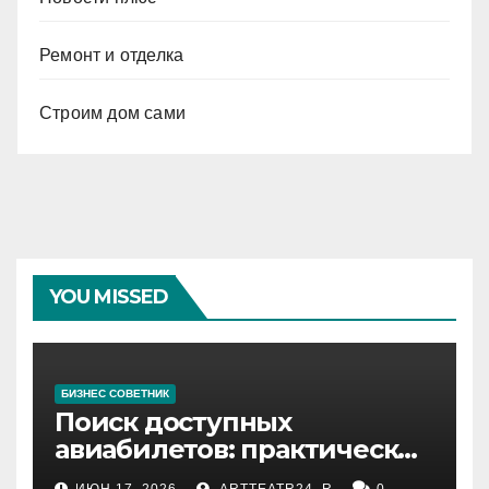
Ремонт и отделка
Строим дом сами
YOU MISSED
БИЗНЕС СОВЕТНИК
Поиск доступных
авиабилетов: практические
рекомендации
ИЮН 17, 2026
ARTTEATR24_R
0