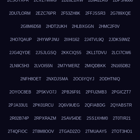
2CSOTXFR
2CVZ7WMG
2D26EBXW
2D942LRG
2DPSN680
2DU7LORM
2EZC76PR
2F53ZH8K
2FFJSSR3
2G789XQE
2G8M6D58
2HDT2UKH
2HLBXGGN
2HMC2F0V
2HO7QAUP
2HYWPJNU
2IIHI162
2J4TVL9Q
2JDKS9WZ
2JG4QYDE
2JSJLGSQ
2KKCIQS5
2KL1TDVU
2LCI7CW6
2LN9C5H3
2LVOI55N
2M7YMERZ
2MIQDBKK
2N165DB2
2NFH8OET
2NXDJSMA
2OC6YQYJ
2ODHTNIQ
2OYOC8EB
2P5KVO7J
2PB26F91
2PFU2MB3
2PGICZT7
2PJA33U1
2PK01RCU
2Q6V9UEG
2QFIABDG
2QYABSTR
2R02B74P
2RPXRAZM
2SAV54DE
2SS1XHM0
2T0TIR21
2T4QFIOC
2T8M8OOV
2TGAD2ZO
2TMUAAY5
2TOT3HO1