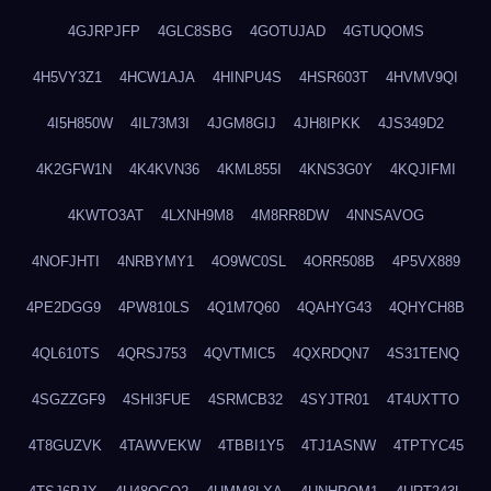
4GJRPJFP
4GLC8SBG
4GOTUJAD
4GTUQOMS
4H5VY3Z1
4HCW1AJA
4HINPU4S
4HSR603T
4HVMV9QI
4I5H850W
4IL73M3I
4JGM8GIJ
4JH8IPKK
4JS349D2
4K2GFW1N
4K4KVN36
4KML855I
4KNS3G0Y
4KQJIFMI
4KWTO3AT
4LXNH9M8
4M8RR8DW
4NNSAVOG
4NOFJHTI
4NRBYMY1
4O9WC0SL
4ORR508B
4P5VX889
4PE2DGG9
4PW810LS
4Q1M7Q60
4QAHYG43
4QHYCH8B
4QL610TS
4QRSJ753
4QVTMIC5
4QXRDQN7
4S31TENQ
4SGZZGF9
4SHI3FUE
4SRMCB32
4SYJTR01
4T4UXTTO
4T8GUZVK
4TAWVEKW
4TBBI1Y5
4TJ1ASNW
4TPTYC45