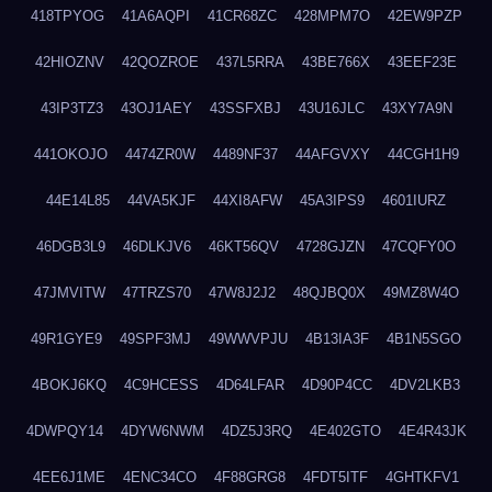
418TPYOG
41A6AQPI
41CR68ZC
428MPM7O
42EW9PZP
42HIOZNV
42QOZROE
437L5RRA
43BE766X
43EEF23E
43IP3TZ3
43OJ1AEY
43SSFXBJ
43U16JLC
43XY7A9N
441OKOJO
4474ZR0W
4489NF37
44AFGVXY
44CGH1H9
44E14L85
44VA5KJF
44XI8AFW
45A3IPS9
4601IURZ
46DGB3L9
46DLKJV6
46KT56QV
4728GJZN
47CQFY0O
47JMVITW
47TRZS70
47W8J2J2
48QJBQ0X
49MZ8W4O
49R1GYE9
49SPF3MJ
49WWVPJU
4B13IA3F
4B1N5SGO
4BOKJ6KQ
4C9HCESS
4D64LFAR
4D90P4CC
4DV2LKB3
4DWPQY14
4DYW6NWM
4DZ5J3RQ
4E402GTO
4E4R43JK
4EE6J1ME
4ENC34CO
4F88GRG8
4FDT5ITF
4GHTKFV1