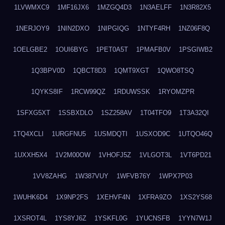
1LVWMXC9
1MF16JX6
1MZGQ4D3
1N3AELFF
1N3R82X5
1NERJOY9
1NIN2DXO
1NIPGIQG
1NTYF4RH
1NZ06F8Q
1OELGBE2
1OUI6BYG
1PET0A5T
1PMAFB0V
1PSGIWB2
1Q3BPV0D
1QBCT8D3
1QMT9XGT
1QWO8TSQ
1QYKS8IF
1RCW99QZ
1RDUWSSK
1RYOMZPR
1SFXG5XT
1SSBXDLO
1SZ258AV
1T04TFO9
1T3A32QI
1TQ4XCLI
1URGFNU5
1USMDQTI
1USXOD9C
1UTQO46Q
1UXXH5X4
1V2M00OW
1VHOFJ5Z
1VLGOT3L
1VT6PD21
1VV8ZAHG
1W387VUY
1WFVB76Y
1WPX7P03
1WUHK6D4
1X9NP2FS
1XEHVF4N
1XFRA9ZO
1XS2YS68
1XSROT4L
1YS8YJ6Z
1YSKFL0G
1YUCNSFB
1YYN7W1J