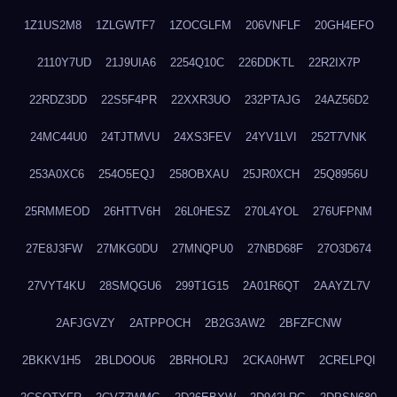
1Z1US2M8
1ZLGWTF7
1ZOCGLFM
206VNFLF
20GH4EFO
2110Y7UD
21J9UIA6
2254Q10C
226DDKTL
22R2IX7P
22RDZ3DD
22S5F4PR
22XXR3UO
232PTAJG
24AZ56D2
24MC44U0
24TJTMVU
24XS3FEV
24YV1LVI
252T7VNK
253A0XC6
254O5EQJ
258OBXAU
25JR0XCH
25Q8956U
25RMMEOD
26HTTV6H
26L0HESZ
270L4YOL
276UFPNM
27E8J3FW
27MKG0DU
27MNQPU0
27NBD68F
27O3D674
27VYT4KU
28SMQGU6
299T1G15
2A01R6QT
2AAYZL7V
2AFJGVZY
2ATPPOCH
2B2G3AW2
2BFZFCNW
2BKKV1H5
2BLDOOU6
2BRHOLRJ
2CKA0HWT
2CRELPQI