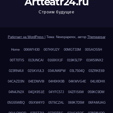
Artteatr24.ru
Строим будущее
Работает на WordPress
|
Тема: Newspaperex, автор
Themeansar
Home
006WY430
007HXU2Y
00MGT33M
00SAOS5H
00T70TIS
013UNCAI
0169XX1F
019K5LTP
01WS9NX2
023RN4UI
02SKVUL3
034UW6PW
03L7504Q
03ZRKE69
04CAZD3N
04EDWV8I
04H0HX0B
04KWVG4E
04LI8DHX
04N4JN2X
04QX9S1E
04YFC57J
04ZFIS6W
059KC9DM
05G55WBQ
05IXW4Y0
05T6CZAL
069K7D5M
06FAMUAG