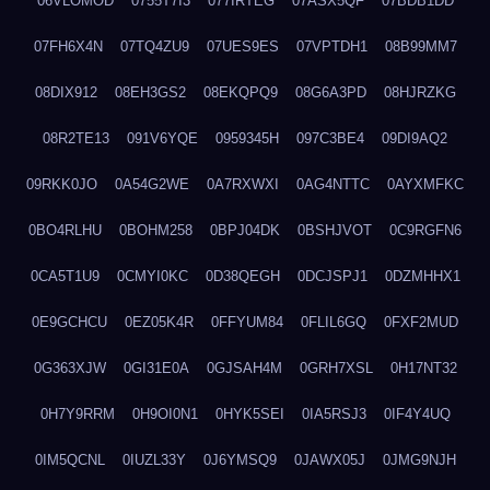
06VLOMOD
0755T7I3
077IRTEG
07ASX5QF
07BDB1DD
07FH6X4N
07TQ4ZU9
07UES9ES
07VPTDH1
08B99MM7
08DIX912
08EH3GS2
08EKQPQ9
08G6A3PD
08HJRZKG
08R2TE13
091V6YQE
0959345H
097C3BE4
09DI9AQ2
09RKK0JO
0A54G2WE
0A7RXWXI
0AG4NTTC
0AYXMFKC
0BO4RLHU
0BOHM258
0BPJ04DK
0BSHJVOT
0C9RGFN6
0CA5T1U9
0CMYI0KC
0D38QEGH
0DCJSPJ1
0DZMHHX1
0E9GCHCU
0EZ05K4R
0FFYUM84
0FLIL6GQ
0FXF2MUD
0G363XJW
0GI31E0A
0GJSAH4M
0GRH7XSL
0H17NT32
0H7Y9RRM
0H9OI0N1
0HYK5SEI
0IA5RSJ3
0IF4Y4UQ
0IM5QCNL
0IUZL33Y
0J6YMSQ9
0JAWX05J
0JMG9NJH