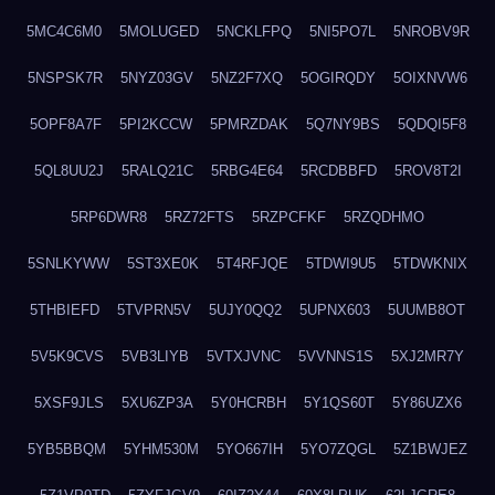
5MC4C6M0
5MOLUGED
5NCKLFPQ
5NI5PO7L
5NROBV9R
5NSPSK7R
5NYZ03GV
5NZ2F7XQ
5OGIRQDY
5OIXNVW6
5OPF8A7F
5PI2KCCW
5PMRZDAK
5Q7NY9BS
5QDQI5F8
5QL8UU2J
5RALQ21C
5RBG4E64
5RCDBBFD
5ROV8T2I
5RP6DWR8
5RZ72FTS
5RZPCFKF
5RZQDHMO
5SNLKYWW
5ST3XE0K
5T4RFJQE
5TDWI9U5
5TDWKNIX
5THBIEFD
5TVPRN5V
5UJY0QQ2
5UPNX603
5UUMB8OT
5V5K9CVS
5VB3LIYB
5VTXJVNC
5VVNNS1S
5XJ2MR7Y
5XSF9JLS
5XU6ZP3A
5Y0HCRBH
5Y1QS60T
5Y86UZX6
5YB5BBQM
5YHM530M
5YO667IH
5YO7ZQGL
5Z1BWJEZ