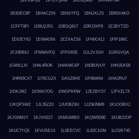
19V5GFDB
19YDYQRW
1AU5Q96D
1AXWRT6R
1B3DEC8P
1BHACZIN
1BI91YFQ
1BNJXLZ0
1BR5X4KO
1CFFT9FI
1D9U2JR1
1DBSQ817
1DRJ3XP8
1E2BYTZD
1E8JEY8J
1EN94O56
1EZXAZS6
1FH0C41J
1FIP186C
1FJ0BB6J
1FM8AVFQ
1FP03I5E
1GL2VJGH
1GRISVQA
1GWILLXI
1H4L4ROK
1HAKMC6P
1HDB3VUY
1HHJEK58
1HR93CXT
1I70CGZX
1IASZ8H3
1IF86W04
1IHA2RU7
1IOKJ9IZ
1IOWA7OG
1IWGPKRW
1JEZBYO7
1JFVZL7X
1JKQPSW2
1JL35ZZ0
1JUOBZ9U
1JZ9UNM8
1K1OOBX2
1KJONM1Y
1KJVH227
1KMG68BO
1KQW0D9E
1KUB22OP
1KUC7YQ5
1KVUSEU1
1L0EECVC
1L92C1GM
1LO2KT45