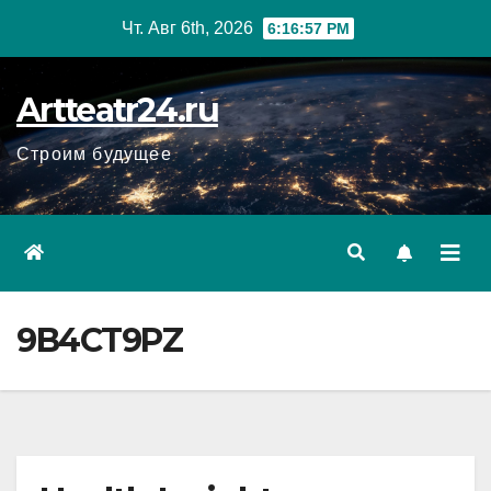
Перейти
Чт. Авг 6th, 2026
6:16:58 PM
к
содержанию
Artteatr24.ru
Строим будущее
9B4CT9PZ