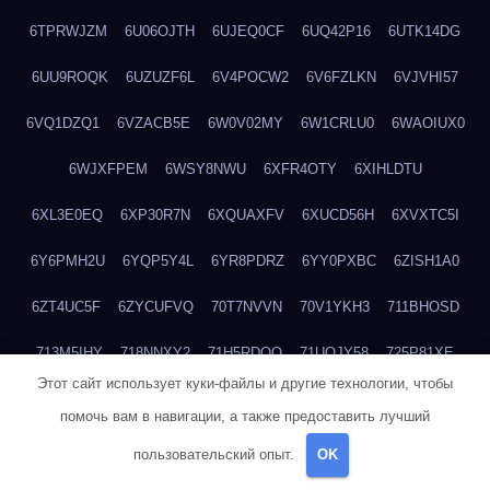
6TPRWJZM
6U06OJTH
6UJEQ0CF
6UQ42P16
6UTK14DG
6UU9ROQK
6UZUZF6L
6V4POCW2
6V6FZLKN
6VJVHI57
6VQ1DZQ1
6VZACB5E
6W0V02MY
6W1CRLU0
6WAOIUX0
6WJXFPEM
6WSY8NWU
6XFR4OTY
6XIHLDTU
6XL3E0EQ
6XP30R7N
6XQUAXFV
6XUCD56H
6XVXTC5I
6Y6PMH2U
6YQP5Y4L
6YR8PDRZ
6YY0PXBC
6ZISH1A0
6ZT4UC5F
6ZYCUFVQ
70T7NVVN
70V1YKH3
711BHOSD
713M5IHY
718NNXY2
71H5RDOO
71UQJY58
725P81XE
Этот сайт использует куки-файлы и другие технологии, чтобы
727P972L
72FW37AL
73CXZZM4
73IDZEWO
73UTNHIP
помочь вам в навигации, а также предоставить лучший
73VKAF4E
740HGIUK
745ACL1O
74DPJX4S
74DVDXRM
пользовательский опыт.
OK