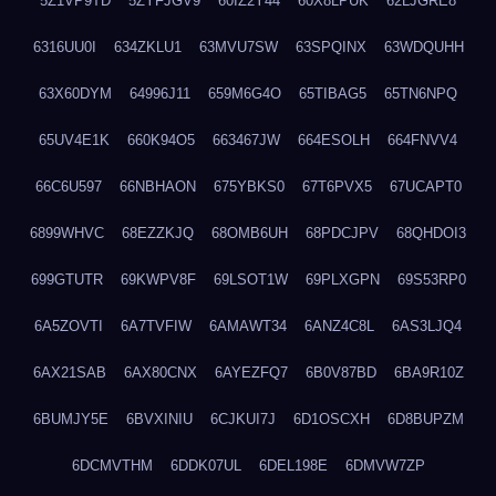
5Z1VP9TD
5ZYFJGV9
60IZ2Y44
60X8LPUK
62LJGRE8
6316UU0I
634ZKLU1
63MVU7SW
63SPQINX
63WDQUHH
63X60DYM
64996J11
659M6G4O
65TIBAG5
65TN6NPQ
65UV4E1K
660K94O5
663467JW
664ESOLH
664FNVV4
66C6U597
66NBHAON
675YBKS0
67T6PVX5
67UCAPT0
6899WHVC
68EZZKJQ
68OMB6UH
68PDCJPV
68QHDOI3
699GTUTR
69KWPV8F
69LSOT1W
69PLXGPN
69S53RP0
6A5ZOVTI
6A7TVFIW
6AMAWT34
6ANZ4C8L
6AS3LJQ4
6AX21SAB
6AX80CNX
6AYEZFQ7
6B0V87BD
6BA9R10Z
6BUMJY5E
6BVXINIU
6CJKUI7J
6D1OSCXH
6D8BUPZM
6DCMVTHM
6DDK07UL
6DEL198E
6DMVW7ZP