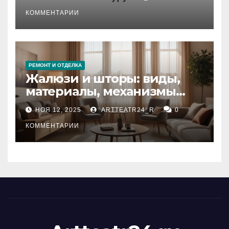
стихийных бедствий на
тезауруса
КОММЕНТАРИИ
РЕМОНТ И ОТДЕЛКА
Жалюзи и шторы: виды,
материалы, механизмы
управления и уход
НОЯ 12, 2025
ARTTEATR24_R
0
КОММЕНТАРИИ