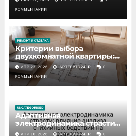
КОММЕНТАРИИ
РЕМОНТ И ОТДЕЛКА
Критерии выбора
двухкомнатной квартиры:
планировка, площадь,
АПР 23, 2026
ARTTEATR24_R
0
состояние и документация
КОММЕНТАРИИ
UNCATEGORISED
Адаптивная
электродинамика страсти:
влияние анализа
АПР 16, 2026
ARTTEATR24_R
0