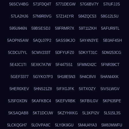
56SCV4BG
571FDQ4T
5771DEGW
57G6BV7Y
57IUFJJS
57LA2HJ6
57N9R0VG
57Z141YR
584ZQC53
58G12L5U
595U946N
59BSESDJ
59FRMR7X
59T11ZKH
5AFUR9TL
5AOPNSAW
5AQL07P2
5ASS9KJO
5AY4N3YE
5B3AF4SH
5CDCU7YL
5CWV233T
5DFYUFZ0
5DKYT31C
5DM253CG
5E4JC1TI
5EXK7A7W
5F447S51
5FMM242C
5FNR39CT
5GEF3377
5GYKO7P3
5H18E5N3
5H4C8VII
5HANI4XK
5HER0XEV
5HNS21Z8
5IFXGJFK
5IITXOZY
5IVSLWGV
5J5FOXDN
5KAFKBC4
5KEFVRBK
5KFBILGV
5KP635PE
5KSAQAB8
5KT1DCUW
5KZYHXKG
5L1KPI2V
5L515L3S
5LCKQGH7
5LOVPA8C
5LY0K9GU
5M4U4YA3
5M8JMWFU