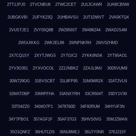
2TT1JPJ0
2TVCNBU8
2TWC2CET
2U1JCAWR
2UABCBNW
2UBGKVBI
2UFYK23Q
2UHBAVSU
2UT1DWVT
2VA5KTQ4
2VUSTJE1
2VY55Q8B
2W29565T
2W496244
2WADJS4M
2WGUIKKG
2WK2EL88
2WNPNKRH
2WV0ZHMD
2X7CQ1SY
2XYTJWGS
2Y7I1IC2
2YKK8NSK
2YT95AO1
2YV3O361
2YXVOCOL
2Z2JNBKZ
2ZAJL9NV
30D5VUM9
30W729OG
31BVSCBT
31L8FP95
31M0MR2X
32AT2VLN
32MATDBP
336RPFHA
33ANXYRH
33CR504T
33DY1V30
33T04ZZ0
3404O7P1
3478760D
34F92RUM
34HYUF3N
34Y7PBO1
357AGF1F
35AF37G3
35HVS0VG
35MJZMAN
35O1QNFZ
36HUTLDS
36NU8MEJ
36U7Y0NR
376J215Y