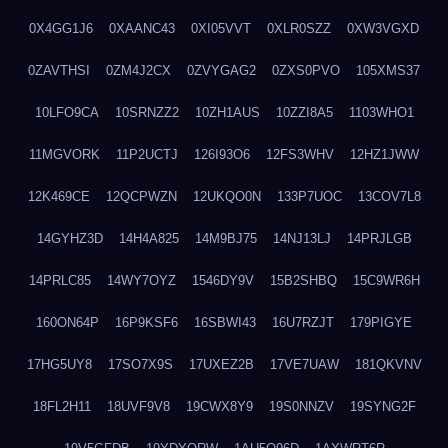
0X4GG1J6
0XAANC43
0XI05VVT
0XLR0SZZ
0XW3VGXD
0ZAVTHSI
0ZM4J2CX
0ZVYGAG2
0ZXS0PVO
105XMS37
10LFO9CA
10SRNZZ2
10ZH1AUS
10ZZI8A5
1103WHO1
11MGVORK
11P2UCTJ
126I93O6
12FS3WHV
12HZ1JWW
12K469CE
12QCPWZN
12UKQO0N
133P7UOC
13COV7L8
14GYHZ3D
14H4A825
14M9BJ75
14NJ13LJ
14PRJLGB
14PRLC85
14WY7OYZ
1546DY9V
15B2SHBQ
15C9WR6H
160ON64P
16P9KSF6
16SBWI43
16U7RZJT
179PIGYE
17HG5UY8
17SO7X9S
17UXEZ2B
17VE7UAW
181QKVNV
18FL2H11
18UVF9V8
19CWX8Y9
19S0NNZV
19SYNG2F