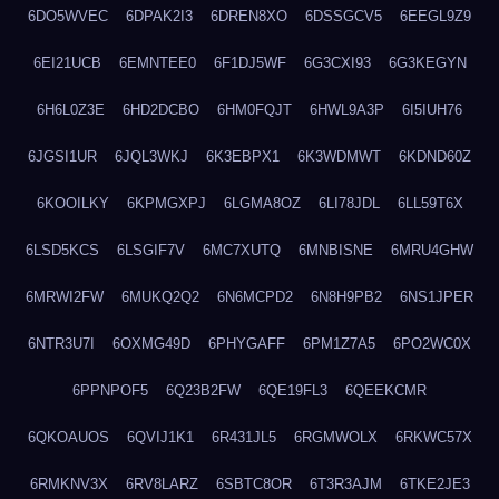
6DO5WVEC
6DPAK2I3
6DREN8XO
6DSSGCV5
6EEGL9Z9
6EI21UCB
6EMNTEE0
6F1DJ5WF
6G3CXI93
6G3KEGYN
6H6L0Z3E
6HD2DCBO
6HM0FQJT
6HWL9A3P
6I5IUH76
6JGSI1UR
6JQL3WKJ
6K3EBPX1
6K3WDMWT
6KDND60Z
6KOOILKY
6KPMGXPJ
6LGMA8OZ
6LI78JDL
6LL59T6X
6LSD5KCS
6LSGIF7V
6MC7XUTQ
6MNBISNE
6MRU4GHW
6MRWI2FW
6MUKQ2Q2
6N6MCPD2
6N8H9PB2
6NS1JPER
6NTR3U7I
6OXMG49D
6PHYGAFF
6PM1Z7A5
6PO2WC0X
6PPNPOF5
6Q23B2FW
6QE19FL3
6QEEKCMR
6QKOAUOS
6QVIJ1K1
6R431JL5
6RGMWOLX
6RKWC57X
6RMKNV3X
6RV8LARZ
6SBTC8OR
6T3R3AJM
6TKE2JE3