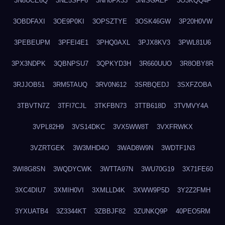
3N8UCE6Q
3NE5SFF6
3NH0FX33
3NISGAEP
3O3KQQ4F
3OBDFAXI
3OE9P0KI
3OPSZTYE
3OSK46GW
3P20H0VW
3PEBEUPM
3PFEI4E1
3PHQ0AXL
3PJX8KV3
3PWL81U6
3PX3NDPK
3QBNPSU7
3QPKYD3H
3R660UUO
3R8OBY8R
3RJJOB51
3RM5TAUQ
3RV0N612
3SRBQEDJ
3SXFZOBA
3TBVTN7Z
3TFI7CJL
3TKFBN73
3TTB618D
3TVMVY4A
3VPL82H9
3VS14DKC
3VX5WW8T
3VXFRWKX
3VZRTGEK
3W3MHD4O
3WAD8W9N
3WDTF1N3
3WI8G8SN
3WQDYCWK
3WTTA97N
3WU70G19
3X71FE60
3XC4DIU7
3XMIH0VI
3XMLLD4K
3XWW9P5D
3Y2Z2FMH
3YXUATB4
3Z3344KT
3ZBBJF82
3ZUNKQ9P
40PEO5RM