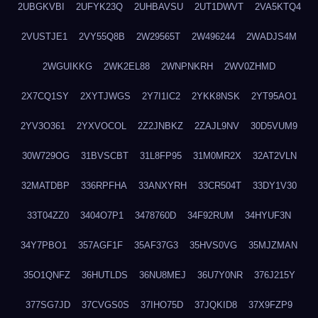
2UBGKVBI
2UFYK23Q
2UHBAVSU
2UT1DWVT
2VA5KTQ4
2VUSTJE1
2VY55Q8B
2W29565T
2W496244
2WADJS4M
2WGUIKKG
2WK2EL88
2WNPNKRH
2WV0ZHMD
2X7CQ1SY
2XYTJWGS
2Y7I1IC2
2YKK8NSK
2YT95AO1
2YV3O361
2YXVOCOL
2Z2JNBKZ
2ZAJL9NV
30D5VUM9
30W729OG
31BVSCBT
31L8FP95
31M0MR2X
32AT2VLN
32MATDBP
336RPFHA
33ANXYRH
33CR504T
33DY1V30
33T04ZZ0
3404O7P1
3478760D
34F92RUM
34HYUF3N
34Y7PBO1
357AGF1F
35AF37G3
35HVS0VG
35MJZMAN
35O1QNFZ
36HUTLDS
36NU8MEJ
36U7Y0NR
376J215Y
377SG7JD
37CVGS0S
37IHO75D
37JQKID8
37X9FZP9