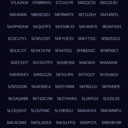
57LA2HJ6
57N9R0VG
57Z141YR
584ZQC53
58G12L5U
595U946N
59BSESDJ
59FRMR7X
59T11ZKH
5AFUR9TL
5AOPNSAW
5AQL07P2
5ASS9KJO
5AY4N3YE
5B3AF4SH
5CDCU7YL
5CWV233T
5DFYUFZ0
5DKYT31C
5DM253CG
5E4JC1TI
5EXK7A7W
5F447S51
5FMM242C
5FNR39CT
5GEF3377
5GYKO7P3
5H18E5N3
5H4C8VII
5HANI4XK
5HER0XEV
5HNS21Z8
5IFXGJFK
5IITXOZY
5IVSLWGV
5J5FOXDN
5KAFKBC4
5KEFVRBK
5KFBILGV
5KP635PE
5KSAQAB8
5KT1DCUW
5KZYHXKG
5L1KPI2V
5L515L3S
5LCKQGH7
5LOVPA8C
5LY0K9GU
5M4U4YA3
5M8JMWFU
5MC4C6M0
5MOLUGED
5NCKLFPQ
5NI5PO7L
5NROBV9R