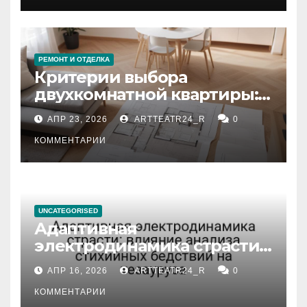
РЕМОНТ И ОТДЕЛКА
Критерии выбора
двухкомнатной квартиры:
планировка, площадь,
АПР 23, 2026
ARTTEATR24_R
0
состояние и документация
КОММЕНТАРИИ
UNCATEGORISED
Адаптивная
электродинамика страсти:
влияние анализа
АПР 16, 2026
ARTTEATR24_R
0
стихийных бедствий на
тезауруса
КОММЕНТАРИИ