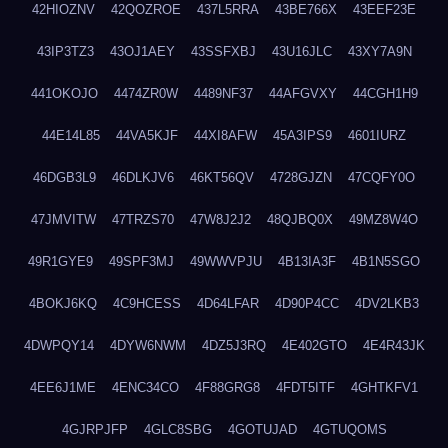
42HIOZNV
42QOZROE
437L5RRA
43BE766X
43EEF23E
43IP3TZ3
43OJ1AEY
43SSFXBJ
43U16JLC
43XY7A9N
441OKOJO
4474ZR0W
4489NF37
44AFGVXY
44CGH1H9
44E14L85
44VA5KJF
44XI8AFW
45A3IPS9
4601IURZ
46DGB3L9
46DLKJV6
46KT56QV
4728GJZN
47CQFY0O
47JMVITW
47TRZS70
47W8J2J2
48QJBQ0X
49MZ8W4O
49R1GYE9
49SPF3MJ
49WWVPJU
4B13IA3F
4B1N5SGO
4BOKJ6KQ
4C9HCESS
4D64LFAR
4D90P4CC
4DV2LKB3
4DWPQY14
4DYW6NWM
4DZ5J3RQ
4E402GTO
4E4R43JK
4EE6J1ME
4ENC34CO
4F88GRG8
4FDT5ITF
4GHTKFV1
4GJRPJFP
4GLC8SBG
4GOTUJAD
4GTUQOMS