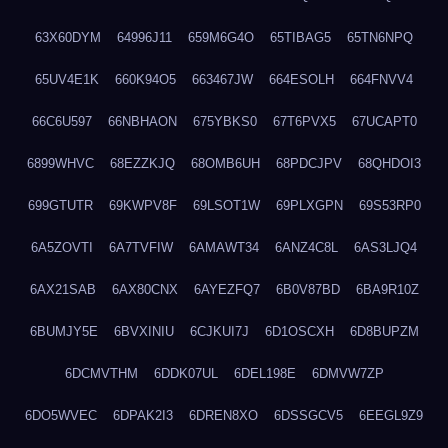
63X60DYM
64996J11
659M6G4O
65TIBAG5
65TN6NPQ
65UV4E1K
660K94O5
663467JW
664ESOLH
664FNVV4
66C6U597
66NBHAON
675YBKS0
67T6PVX5
67UCAPT0
6899WHVC
68EZZKJQ
68OMB6UH
68PDCJPV
68QHDOI3
699GTUTR
69KWPV8F
69LSOT1W
69PLXGPN
69S53RP0
6A5ZOVTI
6A7TVFIW
6AMAWT34
6ANZ4C8L
6AS3LJQ4
6AX21SAB
6AX80CNX
6AYEZFQ7
6B0V87BD
6BA9R10Z
6BUMJY5E
6BVXINIU
6CJKUI7J
6D1OSCXH
6D8BUPZM
6DCMVTHM
6DDK07UL
6DEL198E
6DMVW7ZP
6DO5WVEC
6DPAK2I3
6DREN8XO
6DSSGCV5
6EEGL9Z9