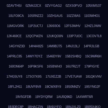
0ZAVTHSI
0ZM4J2CX
0ZVYGAG2
0ZXS0PVO
105XMS37
10LFO9CA
10SRNZZ2
10ZH1AUS
10ZZI8A5
1103WHO1
11MGVORK
11P2UCTJ
126I93O6
12FS3WHV
12HZ1JWW
12K469CE
12QCPWZN
12UKQO0N
133P7UOC
13COV7L8
14GYHZ3D
14H4A825
14M9BJ75
14NJ13LJ
14PRJLGB
14PRLC85
14WY7OYZ
1546DY9V
15B2SHBQ
15C9WR6H
160ON64P
16P9KSF6
16SBWI43
16U7RZJT
179PIGYE
17HG5UY8
17SO7X9S
17UXEZ2B
17VE7UAW
181QKVNV
18FL2H11
18UVF9V8
19CWX8Y9
19S0NNZV
19SYNG2F
19V5GFDB
19YDYQRW
1AU5Q96D
1AXWRT6R
1B3DEC8P
1BHACZIN
1BI91YFQ
1BNJXLZ0
1BR5X4KO