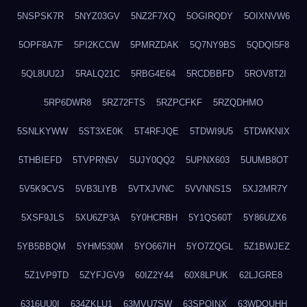
5NSPSK7R
5NYZ03GV
5NZ2F7XQ
5OGIRQDY
5OIXNVW6
5OPF8A7F
5PI2KCCW
5PMRZDAK
5Q7NY9BS
5QDQI5F8
5QL8UU2J
5RALQ21C
5RBG4E64
5RCDBBFD
5ROV8T2I
5RP6DWR8
5RZ72FTS
5RZPCFKF
5RZQDHMO
5SNLKYWW
5ST3XE0K
5T4RFJQE
5TDWI9U5
5TDWKNIX
5THBIEFD
5TVPRN5V
5UJY0QQ2
5UPNX603
5UUMB8OT
5V5K9CVS
5VB3LIYB
5VTXJVNC
5VVNNS1S
5XJ2MR7Y
5XSF9JLS
5XU6ZP3A
5Y0HCRBH
5Y1QS60T
5Y86UZX6
5YB5BBQM
5YHM530M
5YO667IH
5YO7ZQGL
5Z1BWJEZ
5Z1VP9TD
5ZYFJGV9
60IZ2Y44
60X8LPUK
62LJGRE8
6316UU0I
634ZKLU1
63MVU7SW
63SPQINX
63WDQUHH