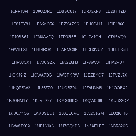
1CFFT9FI
1D9U2JR1
1DBSQ817
1DRJ3XP8
1E2BYTZD
1E8JEY8J
1EN94O56
1EZXAZS6
1FH0C41J
1FIP186C
1FJ0BB6J
1FM8AVFQ
1FP03I5E
1GL2VJGH
1GRISVQA
1GWILLXI
1H4L4ROK
1HAKMC6P
1HDB3VUY
1HHJEK58
1HR93CXT
1I70CGZX
1IASZ8H3
1IF86W04
1IHA2RU7
1IOKJ9IZ
1IOWA7OG
1IWGPKRW
1JEZBYO7
1JFVZL7X
1JKQPSW2
1JL35ZZ0
1JUOBZ9U
1JZ9UNM8
1K1OOBX2
1KJONM1Y
1KJVH227
1KMG68BO
1KQW0D9E
1KUB22OP
1KUC7YQ5
1KVUSEU1
1L0EECVC
1L92C1GM
1LO2KT45
1LVWMXC9
1MF16JX6
1MZGQ4D3
1N3AELFF
1N3R82X5