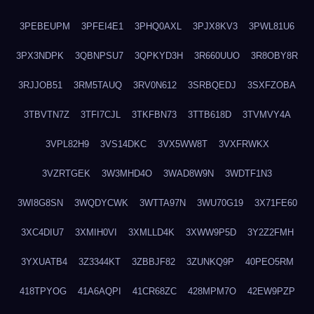
3PEBEUPM
3PFEI4E1
3PHQ0AXL
3PJX8KV3
3PWL81U6
3PX3NDPK
3QBNPSU7
3QPKYD3H
3R660UUO
3R8OBY8R
3RJJOB51
3RM5TAUQ
3RV0N612
3SRBQEDJ
3SXFZOBA
3TBVTN7Z
3TFI7CJL
3TKFBN73
3TTB618D
3TVMVY4A
3VPL82H9
3VS14DKC
3VX5WW8T
3VXFRWKX
3VZRTGEK
3W3MHD4O
3WAD8W9N
3WDTF1N3
3WI8G8SN
3WQDYCWK
3WTTA97N
3WU70G19
3X71FE60
3XC4DIU7
3XMIH0VI
3XMLLD4K
3XWW9P5D
3Y2Z2FMH
3YXUATB4
3Z3344KT
3ZBBJF82
3ZUNKQ9P
40PEO5RM
418TPYOG
41A6AQPI
41CR68ZC
428MPM7O
42EW9PZP