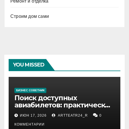
Ремонт и отделка
Строим дом сами
YOU MISSED
БИЗНЕС СОВЕТНИК
Поиск доступных
авиабилетов: практические
рекомендации
ИЮН 17, 2026
ARTTEATR24_R
0
КОММЕНТАРИИ