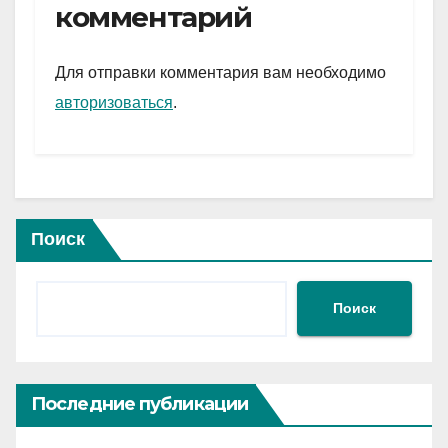
gr
s
а
комментарий
a
A
в
m
p
и
Для отправки комментария вам необходимо
p
ть
авторизоваться
.
Поиск
Поиск
Последние публикации