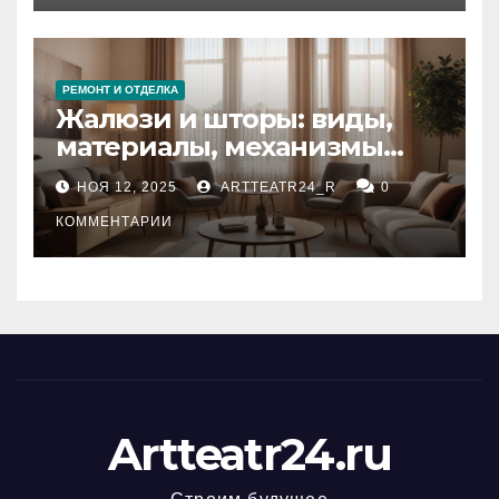
РЕМОНТ И ОТДЕЛКА
Жалюзи и шторы: виды,
материалы, механизмы
управления и уход
НОЯ 12, 2025
ARTTEATR24_R
0
КОММЕНТАРИИ
Artteatr24.ru