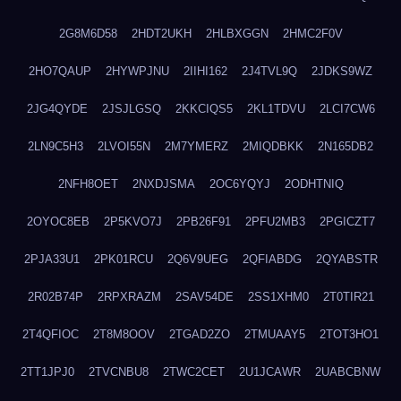
2G8M6D58
2HDT2UKH
2HLBXGGN
2HMC2F0V
2HO7QAUP
2HYWPJNU
2IIHI162
2J4TVL9Q
2JDKS9WZ
2JG4QYDE
2JSJLGSQ
2KKCIQS5
2KL1TDVU
2LCI7CW6
2LN9C5H3
2LVOI55N
2M7YMERZ
2MIQDBKK
2N165DB2
2NFH8OET
2NXDJSMA
2OC6YQYJ
2ODHTNIQ
2OYOC8EB
2P5KVO7J
2PB26F91
2PFU2MB3
2PGICZT7
2PJA33U1
2PK01RCU
2Q6V9UEG
2QFIABDG
2QYABSTR
2R02B74P
2RPXRAZM
2SAV54DE
2SS1XHM0
2T0TIR21
2T4QFIOC
2T8M8OOV
2TGAD2ZO
2TMUAAY5
2TOT3HO1
2TT1JPJ0
2TVCNBU8
2TWC2CET
2U1JCAWR
2UABCBNW