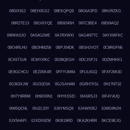
08DIX912
08EH3GS2
08EKQPQ9
08G6A3PD
08HJRZKG
08R2TE13
091V6YQE
0959345H
097C3BE4
09DI9AQ2
09RKK0JO
0A54G2WE
0A7RXWXI
0AG4NTTC
0AYXMFKC
0BO4RLHU
0BOHM258
0BPJ04DK
0BSHJVOT
0C9RGFN6
0CA5T1U9
0CMYI0KC
0D38QEGH
0DCJSPJ1
0DZMHHX1
0E9GCHCU
0EZ05K4R
0FFYUM84
0FLIL6GQ
0FXF2MUD
0G363XJW
0GI31E0A
0GJSAH4M
0GRH7XSL
0H17NT32
0H7Y9RRM
0H9OI0N1
0HYK5SEI
0IA5RSJ3
0IF4Y4UQ
0IM5QCNL
0IUZL33Y
0J6YMSQ9
0JAWX05J
0JMG9NJH
0JX5HAPI
0JXDX9ZM
0K8I19RD
0KA2KHRR
0KCE9EJG