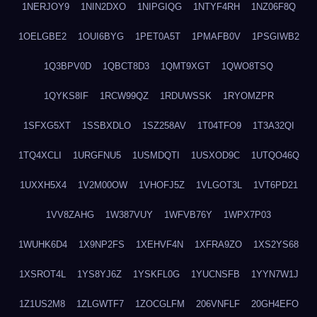
1NERJOY9
1NIN2DXO
1NIPGIQG
1NTYF4RH
1NZ06F8Q
1OELGBE2
1OUI6BYG
1PET0A5T
1PMAFB0V
1PSGIWB2
1Q3BPV0D
1QBCT8D3
1QMT9XGT
1QWO8TSQ
1QYKS8IF
1RCW99QZ
1RDUWSSK
1RYOMZPR
1SFXG5XT
1SSBXDLO
1SZ258AV
1T04TFO9
1T3A32QI
1TQ4XCLI
1URGFNU5
1USMDQTI
1USXOD9C
1UTQO46Q
1UXXH5X4
1V2M00OW
1VHOFJ5Z
1VLGOT3L
1VT6PD21
1VV8ZAHG
1W387VUY
1WFVB76Y
1WPX7P03
1WUHK6D4
1X9NP2FS
1XEHVF4N
1XFRA9ZO
1XS2YS68
1XSROT4L
1YS8YJ6Z
1YSKFL0G
1YUCNSFB
1YYN7W1J
1Z1US2M8
1ZLGWTF7
1ZOCGLFM
206VNFLF
20GH4EFO