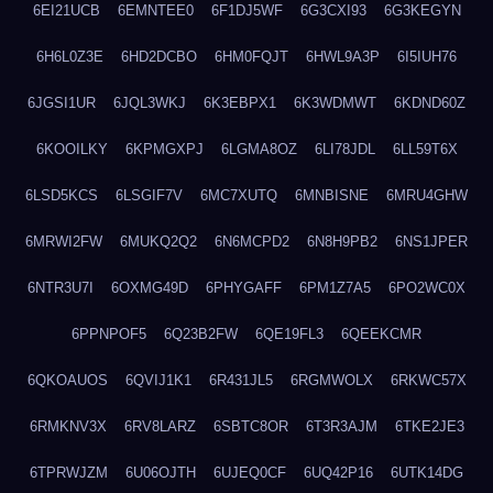
6EI21UCB
6EMNTEE0
6F1DJ5WF
6G3CXI93
6G3KEGYN
6H6L0Z3E
6HD2DCBO
6HM0FQJT
6HWL9A3P
6I5IUH76
6JGSI1UR
6JQL3WKJ
6K3EBPX1
6K3WDMWT
6KDND60Z
6KOOILKY
6KPMGXPJ
6LGMA8OZ
6LI78JDL
6LL59T6X
6LSD5KCS
6LSGIF7V
6MC7XUTQ
6MNBISNE
6MRU4GHW
6MRWI2FW
6MUKQ2Q2
6N6MCPD2
6N8H9PB2
6NS1JPER
6NTR3U7I
6OXMG49D
6PHYGAFF
6PM1Z7A5
6PO2WC0X
6PPNPOF5
6Q23B2FW
6QE19FL3
6QEEKCMR
6QKOAUOS
6QVIJ1K1
6R431JL5
6RGMWOLX
6RKWC57X
6RMKNV3X
6RV8LARZ
6SBTC8OR
6T3R3AJM
6TKE2JE3
6TPRWJZM
6U06OJTH
6UJEQ0CF
6UQ42P16
6UTK14DG