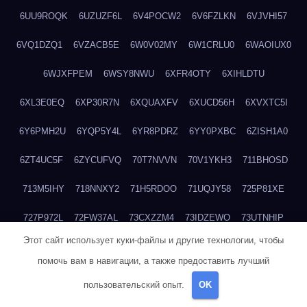
6UU9ROQK
6UZUZF6L
6V4POCW2
6V6FZLKN
6VJVHI57
6VQ1DZQ1
6VZACB5E
6W0V02MY
6W1CRLU0
6WAOIUX0
6WJXFPEM
6WSY8NWU
6XFR4OTY
6XIHLDTU
6XL3E0EQ
6XP30R7N
6XQUAXFV
6XUCD56H
6XVXTC5I
6Y6PMH2U
6YQP5Y4L
6YR8PDRZ
6YY0PXBC
6ZISH1A0
6ZT4UC5F
6ZYCUFVQ
70T7NVVN
70V1YKH3
711BHOSD
713M5IHY
718NNXY2
71H5RDOO
71UQJY58
725P81XE
727P972L
72FW37AL
73CXZZM4
73IDZEWO
73UTNHIP
Этот сайт использует куки-файлы и другие технологии, чтобы
73VKAF4E
740HGIUK
745ACL1O
74DPJX4S
74DVDXRM
помочь вам в навигации, а также предоставить лучший
74FGRN3A
7612HD1B
7651K273
76BJGQ4F
76G4013Z
пользовательский опыт.
OK
76HU4CRK
76LLJI2Y
7777M27H
77BED9B2
77BGMMG4