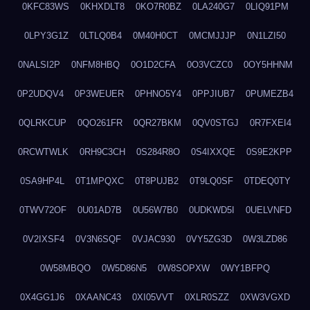
0KFC83WS
0KHXDLT8
0KO7R0BZ
0LA240G7
0LIQ91PM
0LPY3G1Z
0LTLQ0B4
0M40H0CT
0MCMJJJP
0N1LZI50
0NALSI2P
0NFM8HBQ
0O1D2CFA
0O3VCZC0
0OY5HHNM
0P2UDQV4
0P3WEUER
0PHNO5Y4
0PPJIUB7
0PUMEZB4
0QLRKCUP
0QO261FR
0QR27BKM
0QV0STGJ
0R7FXEI4
0RCWTWLK
0RH9C3CH
0S284R8O
0S4IXXQE
0S9E2KPP
0SA9HP4L
0T1MPQXC
0T8PUJB2
0T9LQ0SF
0TDEQ0TY
0TWV72OF
0U01AD7B
0U56W7B0
0UDKWD5I
0UELVNFD
0V2IXSF4
0V3N6SQF
0VJAC930
0VY5ZG3D
0W3LZD86
0W58MBQO
0W5D86N5
0W8SOPXW
0WY1BFPQ
0X4GG1J6
0XAANC43
0XI05VVT
0XLR0SZZ
0XW3VGXD