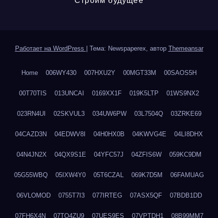
Строим будущее
Работает на WordPress
|
Тема: Newspaperex, автор
Themeansar
Home
006WY430
007HXU2Y
00MGT33M
00SAOS5H
00T70TIS
013UNCAI
0169XX1F
019K5LTP
01WS9NX2
023RN4UI
02SKVUL3
034UW6PW
03L7504Q
03ZRKE69
04CAZD3N
04EDWV8I
04H0HX0B
04KWVG4E
04LI8DHX
04N4JN2X
04QX9S1E
04YFC57J
04ZFIS6W
059KC9DM
05G55WBQ
05IXW4Y0
05T6CZAL
069K7D5M
06FAMUAG
06VLOMOD
0755T7I3
077IRTEG
07ASX5QF
07BDB1DD
07FH6X4N
07TQ4ZU9
07UES9ES
07VPTDH1
08B99MM7