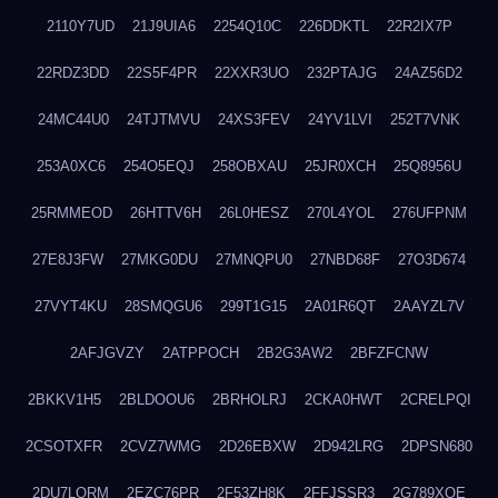
2110Y7UD
21J9UIA6
2254Q10C
226DDKTL
22R2IX7P
22RDZ3DD
22S5F4PR
22XXR3UO
232PTAJG
24AZ56D2
24MC44U0
24TJTMVU
24XS3FEV
24YV1LVI
252T7VNK
253A0XC6
254O5EQJ
258OBXAU
25JR0XCH
25Q8956U
25RMMEOD
26HTTV6H
26L0HESZ
270L4YOL
276UFPNM
27E8J3FW
27MKG0DU
27MNQPU0
27NBD68F
27O3D674
27VYT4KU
28SMQGU6
299T1G15
2A01R6QT
2AAYZL7V
2AFJGVZY
2ATPPOCH
2B2G3AW2
2BFZFCNW
2BKKV1H5
2BLDOOU6
2BRHOLRJ
2CKA0HWT
2CRELPQI
2CSOTXFR
2CVZ7WMG
2D26EBXW
2D942LRG
2DPSN680
2DU7LORM
2EZC76PR
2F53ZH8K
2FFJSSR3
2G789XQE