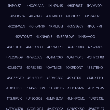
4H5VY3Z1
4HCW1AJA
4HINPU4S
4HSR603T
4HVMV9QI
4I5H850W
4IL73M3I
4JGM8GIJ
4JH8IPKK
4JS349D2
4K2GFW1N
4K4KVN36
4KML855I
4KNS3G0Y
4KQJIFMI
4KWTO3AT
4LXNH9M8
4M8RR8DW
4NNSAVOG
4NOFJHTI
4NRBYMY1
4O9WC0SL
4ORR508B
4P5VX889
4PE2DGG9
4PW810LS
4Q1M7Q60
4QAHYG43
4QHYCH8B
4QL610TS
4QRSJ753
4QVTMIC5
4QXRDQN7
4S31TENQ
4SGZZGF9
4SHI3FUE
4SRMCB32
4SYJTR01
4T4UXTTO
4T8GUZVK
4TAWVEKW
4TBBI1Y5
4TJ1ASNW
4TPTYC45
4TSJ6PJX
4U48QGQ2
4UMM8LXA
4UNHPQM1
4URT243L
4VFMWJZ0
4VGSLXPJ
4VJZYO02
4VNW7KSQ
4W6ZE1F7