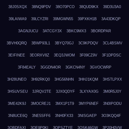
38J0SXQX
38NQ9PDV
38O70PCO
38QUD9KX
39D3U3A0
39LAIWA9
39LCYZRI
39MGWN55
39PXKH1B
3A43DKQP
3AGNJUCU
3ATCGY3X
3BKC9MX3
3BORDPAR
3BVH0QRQ
3BWP93L1
3BYQ70GJ
3C9KPDQV
3CL4BSMV
3EIFINEE
3EORXV8Z
3EQ3JWOM
3F09CZ9V
3F1DPDSC
3F84EALY
3GGDN4OR
3GKCN4NY
3GVOCWRP
3H28UNEO
3H92RKQ0
3HG56NHN
3HHJ1KQM
3HSTLPXX
3HSUVSEU
3JRQV2TE
3JX0QDYF
3LXYAX0G
3M0R5J0Y
3ME42K9J
3MOCREJ1
3MX1P1T9
3MYP6NEF
3N0IPODU
3N8UCE6Q
3NE5SFF6
3NH0FX33
3NISGAEP
3O3KQQ4F
3OBDFAXI
3OE9P0KI
3OPSZTYE
3OSK46GW
3P20H0VW