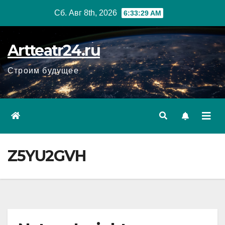
Перейти
Сб. Авг 8th, 2026
6:33:30 AM
к
содержанию
Artteatr24.ru
Строим будущее
Z5YU2GVH