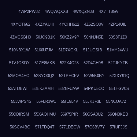
4WP2PW82
4WQWQXX8
4WXQZN38
4X7TT8GV
4XYOT662
4XZYAUHI
4YQHH612
4Z52SO0V
4ZP14UIL
4ZVGSBH0
50JO9B1K
50KZ2V9P
50NNJN5E
50S8F1Z0
510NBX1W
5160U7JM
51D7XGKL
51JUGSIB
51MY24WU
51VJOSDY
51ZE8MKB
522X4O28
52D4GH9B
52FJKYTB
52MOA4HC
52SYO0Q2
52TPECFV
52W5K0BY
52XXY91Q
53ATDBWI
53EKZAMH
53Z8FUAW
54PKU5CO
551HGV0S
553WPS4S
55FLR3W1
55IE9L4V
55JKJF3L
55NCOA72
55QDIRSM
55XAQHMU
56975PIR
56GSA0U2
56QN3KEB
56SCV4BG
571FDQ4T
5771DEGW
57G6BV7Y
57IUFJJS