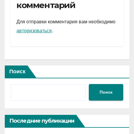
gr
s
а
комментарий
a
A
в
m
p
и
Для отправки комментария вам необходимо
p
ть
авторизоваться
.
Поиск
Поиск
Последние публикации