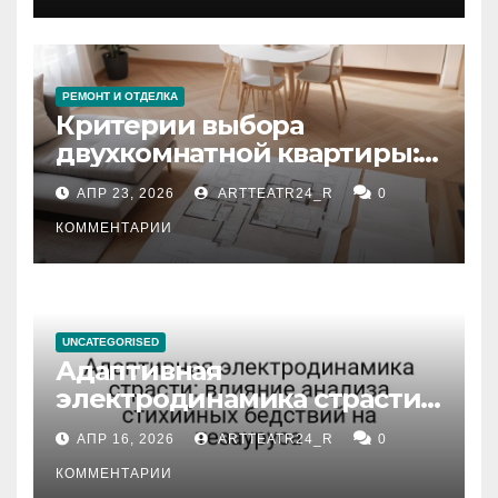
РЕМОНТ И ОТДЕЛКА
Критерии выбора
двухкомнатной квартиры:
планировка, площадь,
АПР 23, 2026
ARTTEATR24_R
0
состояние и документация
КОММЕНТАРИИ
UNCATEGORISED
Адаптивная
электродинамика страсти:
влияние анализа
АПР 16, 2026
ARTTEATR24_R
0
стихийных бедствий на
тезауруса
КОММЕНТАРИИ