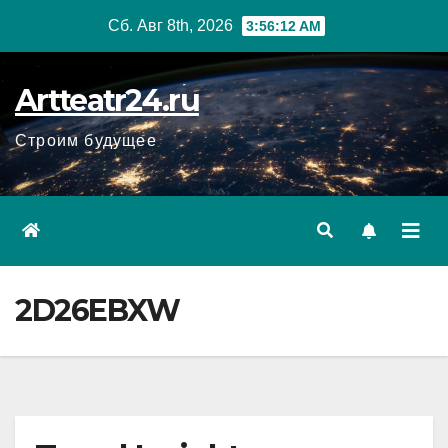
Перейти
Сб. Авг 8th, 2026
3:56:13 AM
к
содержанию
Artteatr24.ru
Строим будущее
2D26EBXW