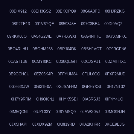
08DIX912
08EH3GS2
08EKQPQ9
08G6A3PD
08HJRZKG
08R2TE13
091V6YQE
0959345H
097C3BE4
09DI9AQ2
09RKK0JO
0A54G2WE
0A7RXWXI
0AG4NTTC
0AYXMFKC
0BO4RLHU
0BOHM258
0BPJ04DK
0BSHJVOT
0C9RGFN6
0CA5T1U9
0CMYI0KC
0D38QEGH
0DCJSPJ1
0DZMHHX1
0E9GCHCU
0EZ05K4R
0FFYUM84
0FLIL6GQ
0FXF2MUD
0G363XJW
0GI31E0A
0GJSAH4M
0GRH7XSL
0H17NT32
0H7Y9RRM
0H9OI0N1
0HYK5SEI
0IA5RSJ3
0IF4Y4UQ
0IM5QCNL
0IUZL33Y
0J6YMSQ9
0JAWX05J
0JMG9NJH
0JX5HAPI
0JXDX9ZM
0K8I19RD
0KA2KHRR
0KCE9EJG