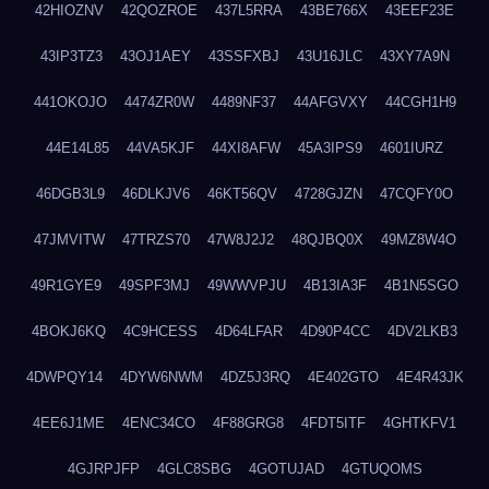
42HIOZNV
42QOZROE
437L5RRA
43BE766X
43EEF23E
43IP3TZ3
43OJ1AEY
43SSFXBJ
43U16JLC
43XY7A9N
441OKOJO
4474ZR0W
4489NF37
44AFGVXY
44CGH1H9
44E14L85
44VA5KJF
44XI8AFW
45A3IPS9
4601IURZ
46DGB3L9
46DLKJV6
46KT56QV
4728GJZN
47CQFY0O
47JMVITW
47TRZS70
47W8J2J2
48QJBQ0X
49MZ8W4O
49R1GYE9
49SPF3MJ
49WWVPJU
4B13IA3F
4B1N5SGO
4BOKJ6KQ
4C9HCESS
4D64LFAR
4D90P4CC
4DV2LKB3
4DWPQY14
4DYW6NWM
4DZ5J3RQ
4E402GTO
4E4R43JK
4EE6J1ME
4ENC34CO
4F88GRG8
4FDT5ITF
4GHTKFV1
4GJRPJFP
4GLC8SBG
4GOTUJAD
4GTUQOMS