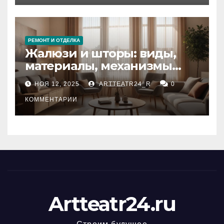
РЕМОНТ И ОТДЕЛКА
Жалюзи и шторы: виды,
материалы, механизмы
управления и уход
НОЯ 12, 2025
ARTTEATR24_R
0
КОММЕНТАРИИ
Artteatr24.ru