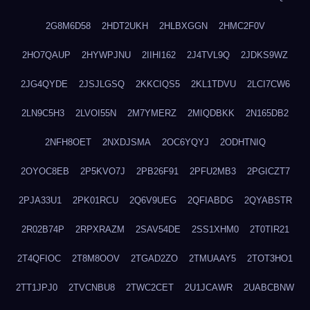
2G8M6D58
2HDT2UKH
2HLBXGGN
2HMC2F0V
2HO7QAUP
2HYWPJNU
2IIHI162
2J4TVL9Q
2JDKS9WZ
2JG4QYDE
2JSJLGSQ
2KKCIQS5
2KL1TDVU
2LCI7CW6
2LN9C5H3
2LVOI55N
2M7YMERZ
2MIQDBKK
2N165DB2
2NFH8OET
2NXDJSMA
2OC6YQYJ
2ODHTNIQ
2OYOC8EB
2P5KVO7J
2PB26F91
2PFU2MB3
2PGICZT7
2PJA33U1
2PK01RCU
2Q6V9UEG
2QFIABDG
2QYABSTR
2R02B74P
2RPXRAZM
2SAV54DE
2SS1XHM0
2T0TIR21
2T4QFIOC
2T8M8OOV
2TGAD2ZO
2TMUAAY5
2TOT3HO1
2TT1JPJ0
2TVCNBU8
2TWC2CET
2U1JCAWR
2UABCBNW