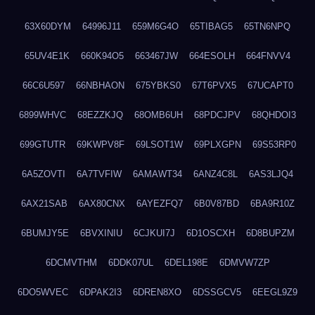
63X60DYM
64996J11
659M6G4O
65TIBAG5
65TN6NPQ
65UV4E1K
660K94O5
663467JW
664ESOLH
664FNVV4
66C6U597
66NBHAON
675YBKS0
67T6PVX5
67UCAPT0
6899WHVC
68EZZKJQ
68OMB6UH
68PDCJPV
68QHDOI3
699GTUTR
69KWPV8F
69LSOT1W
69PLXGPN
69S53RP0
6A5ZOVTI
6A7TVFIW
6AMAWT34
6ANZ4C8L
6AS3LJQ4
6AX21SAB
6AX80CNX
6AYEZFQ7
6B0V87BD
6BA9R10Z
6BUMJY5E
6BVXINIU
6CJKUI7J
6D1OSCXH
6D8BUPZM
6DCMVTHM
6DDK07UL
6DEL198E
6DMVW7ZP
6DO5WVEC
6DPAK2I3
6DREN8XO
6DSSGCV5
6EEGL9Z9