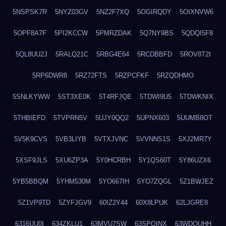
5NSPSK7R
5NYZ03GV
5NZ2F7XQ
5OGIRQDY
5OIXNVW6
5OPF8A7F
5PI2KCCW
5PMRZDAK
5Q7NY9BS
5QDQI5F8
5QL8UU2J
5RALQ21C
5RBG4E64
5RCDBBFD
5ROV8T2I
5RP6DWR8
5RZ72FTS
5RZPCFKF
5RZQDHMO
5SNLKYWW
5ST3XE0K
5T4RFJQE
5TDWI9U5
5TDWKNIX
5THBIEFD
5TVPRN5V
5UJY0QQ2
5UPNX603
5UUMB8OT
5V5K9CVS
5VB3LIYB
5VTXJVNC
5VVNNS1S
5XJ2MR7Y
5XSF9JLS
5XU6ZP3A
5Y0HCRBH
5Y1QS60T
5Y86UZX6
5YB5BBQM
5YHM530M
5YO667IH
5YO7ZQGL
5Z1BWJEZ
5Z1VP9TD
5ZYFJGV9
60IZ2Y44
60X8LPUK
62LJGRE8
6316UU0I
634ZKLU1
63MVU7SW
63SPQINX
63WDQUHH