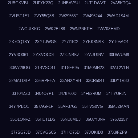
2UBGKVBI
2UFYK23Q
2UHBAVSU
2UT1DWVT
2VA5KTQ4
2VUSTJE1
2VY55Q8B
2W29565T
2W496244
2WADJS4M
2WGUIKKG
2WK2EL88
2WNPNKRH
2WV0ZHMD
2X7CQ1SY
2XYTJWGS
2Y7I1IC2
2YKK8NSK
2YT95AO1
2YV3O361
2YXVOCOL
2Z2JNBKZ
2ZAJL9NV
30D5VUM9
30W729OG
31BVSCBT
31L8FP95
31M0MR2X
32AT2VLN
32MATDBP
336RPFHA
33ANXYRH
33CR504T
33DY1V30
33T04ZZ0
3404O7P1
3478760D
34F92RUM
34HYUF3N
34Y7PBO1
357AGF1F
35AF37G3
35HVS0VG
35MJZMAN
35O1QNFZ
36HUTLDS
36NU8MEJ
36U7Y0NR
376J215Y
377SG7JD
37CVGS0S
37IHO75D
37JQKID8
37X9FZP9