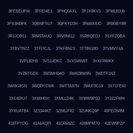
3PEBEUPM
3PFEI4E1
3PHQ0AXL
3PJX8KV3
3PWL81U6
3PX3NDPK
3QBNPSU7
3QPKYD3H
3R660UUO
3R8OBY8R
3RJJOB51
3RM5TAUQ
3RV0N612
3SRBQEDJ
3SXFZOBA
3TBVTN7Z
3TFI7CJL
3TKFBN73
3TTB618D
3TVMVY4A
3VPL82H9
3VS14DKC
3VX5WW8T
3VXFRWKX
3VZRTGEK
3W3MHD4O
3WAD8W9N
3WDTF1N3
3WI8G8SN
3WQDYCWK
3WTTA97N
3WU70G19
3X71FE60
3XC4DIU7
3XMIH0VI
3XMLLD4K
3XWW9P5D
3Y2Z2FMH
3YXUATB4
3Z3344KT
3ZBBJF82
3ZUNKQ9P
40PEO5RM
418TPYOG
41A6AQPI
41CR68ZC
428MPM7O
42EW9PZP