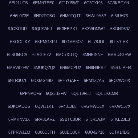
6EI21UCB
6EMNTEE0
6F1DJ5WF
6G3CXI93
6G3KEGYN
6H6L0Z3E
6HD2DCBO
6HM0FQJT
6HWL9A3P
6I5IUH76
6JGSI1UR
6JQL3WKJ
6K3EBPX1
6K3WDMWT
6KDND60Z
6KOOILKY
6KPMGXPJ
6LGMA8OZ
6LI78JDL
6LL59T6X
6LSD5KCS
6LSGIF7V
6MC7XUTQ
6MNBISNE
6MRU4GHW
6MRWI2FW
6MUKQ2Q2
6N6MCPD2
6N8H9PB2
6NS1JPER
6NTR3U7I
6OXMG49D
6PHYGAFF
6PM1Z7A5
6PO2WC0X
6PPNPOF5
6Q23B2FW
6QE19FL3
6QEEKCMR
6QKOAUOS
6QVIJ1K1
6R431JL5
6RGMWOLX
6RKWC57X
6RMKNV3X
6RV8LARZ
6SBTC8OR
6T3R3AJM
6TKE2JE3
6TPRWJZM
6U06OJTH
6UJEQ0CF
6UQ42P16
6UTK14DG