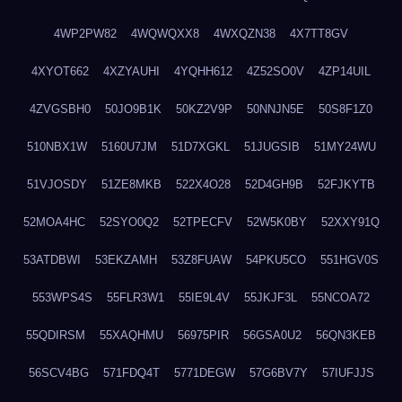
4WP2PW82
4WQWQXX8
4WXQZN38
4X7TT8GV
4XYOT662
4XZYAUHI
4YQHH612
4Z52SO0V
4ZP14UIL
4ZVGSBH0
50JO9B1K
50KZ2V9P
50NNJN5E
50S8F1Z0
510NBX1W
5160U7JM
51D7XGKL
51JUGSIB
51MY24WU
51VJOSDY
51ZE8MKB
522X4O28
52D4GH9B
52FJKYTB
52MOA4HC
52SYO0Q2
52TPECFV
52W5K0BY
52XXY91Q
53ATDBWI
53EKZAMH
53Z8FUAW
54PKU5CO
551HGV0S
553WPS4S
55FLR3W1
55IE9L4V
55JKJF3L
55NCOA72
55QDIRSM
55XAQHMU
56975PIR
56GSA0U2
56QN3KEB
56SCV4BG
571FDQ4T
5771DEGW
57G6BV7Y
57IUFJJS