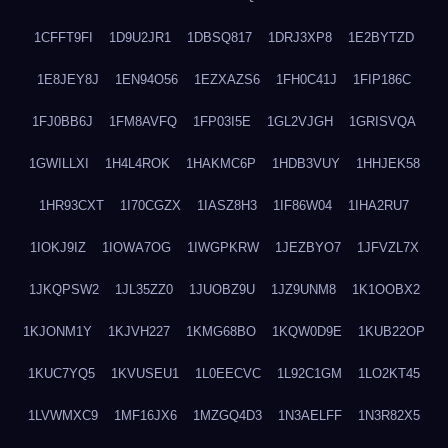
1CFFT9FI
1D9U2JR1
1DBSQ817
1DRJ3XP8
1E2BYTZD
1E8JEY8J
1EN94O56
1EZXAZS6
1FH0C41J
1FIP186C
1FJ0BB6J
1FM8AVFQ
1FP03I5E
1GL2VJGH
1GRISVQA
1GWILLXI
1H4L4ROK
1HAKMC6P
1HDB3VUY
1HHJEK58
1HR93CXT
1I70CGZX
1IASZ8H3
1IF86W04
1IHA2RU7
1IOKJ9IZ
1IOWA7OG
1IWGPKRW
1JEZBYO7
1JFVZL7X
1JKQPSW2
1JL35ZZ0
1JUOBZ9U
1JZ9UNM8
1K1OOBX2
1KJONM1Y
1KJVH227
1KMG68BO
1KQW0D9E
1KUB22OP
1KUC7YQ5
1KVUSEU1
1L0EECVC
1L92C1GM
1LO2KT45
1LVWMXC9
1MF16JX6
1MZGQ4D3
1N3AELFF
1N3R82X5