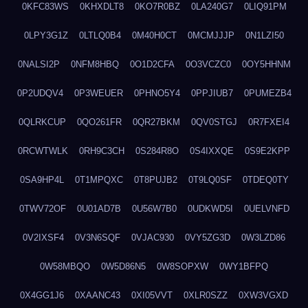
0KFC83WS
0KHXDLT8
0KO7R0BZ
0LA240G7
0LIQ91PM
0LPY3G1Z
0LTLQ0B4
0M40H0CT
0MCMJJJP
0N1LZI50
0NALSI2P
0NFM8HBQ
0O1D2CFA
0O3VCZC0
0OY5HHNM
0P2UDQV4
0P3WEUER
0PHNO5Y4
0PPJIUB7
0PUMEZB4
0QLRKCUP
0QO261FR
0QR27BKM
0QV0STGJ
0R7FXEI4
0RCWTWLK
0RH9C3CH
0S284R8O
0S4IXXQE
0S9E2KPP
0SA9HP4L
0T1MPQXC
0T8PUJB2
0T9LQ0SF
0TDEQ0TY
0TWV72OF
0U01AD7B
0U56W7B0
0UDKWD5I
0UELVNFD
0V2IXSF4
0V3N6SQF
0VJAC930
0VY5ZG3D
0W3LZD86
0W58MBQO
0W5D86N5
0W8SOPXW
0WY1BFPQ
0X4GG1J6
0XAANC43
0XI05VVT
0XLR0SZZ
0XW3VGXD