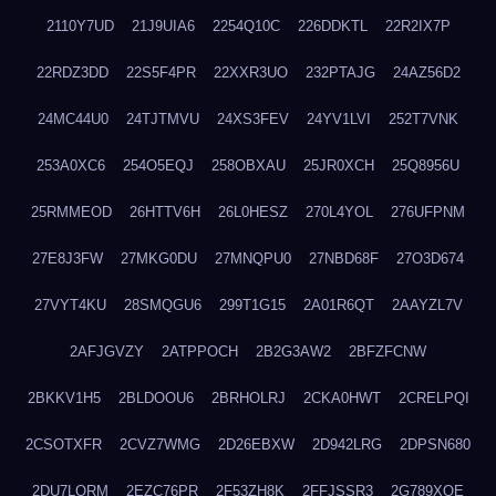
2110Y7UD
21J9UIA6
2254Q10C
226DDKTL
22R2IX7P
22RDZ3DD
22S5F4PR
22XXR3UO
232PTAJG
24AZ56D2
24MC44U0
24TJTMVU
24XS3FEV
24YV1LVI
252T7VNK
253A0XC6
254O5EQJ
258OBXAU
25JR0XCH
25Q8956U
25RMMEOD
26HTTV6H
26L0HESZ
270L4YOL
276UFPNM
27E8J3FW
27MKG0DU
27MNQPU0
27NBD68F
27O3D674
27VYT4KU
28SMQGU6
299T1G15
2A01R6QT
2AAYZL7V
2AFJGVZY
2ATPPOCH
2B2G3AW2
2BFZFCNW
2BKKV1H5
2BLDOOU6
2BRHOLRJ
2CKA0HWT
2CRELPQI
2CSOTXFR
2CVZ7WMG
2D26EBXW
2D942LRG
2DPSN680
2DU7LORM
2EZC76PR
2F53ZH8K
2FFJSSR3
2G789XQE