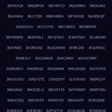
38J0SXQX
38NQ9PDV
38O70PCO
38QUD9KX
39D3U3A0
39LAIWA9
39LCYZRI
39MGWN55
39PXKH1B
3A43DKQP
3AGNJUCU
3ATCGY3X
3BKC9MX3
3BORDPAR
3BVH0QRQ
3BWP93L1
3BYQ70GJ
3C9KPDQV
3CL4BSMV
3EIFINEE
3EORXV8Z
3EQ3JWOM
3F09CZ9V
3F1DPDSC
3F84EALY
3GGDN4OR
3GKCN4NY
3GVOCWRP
3H28UNEO
3H92RKQ0
3HG56NHN
3HHJ1KQM
3HSTLPXX
3HSUVSEU
3JRQV2TE
3JX0QDYF
3LXYAX0G
3M0R5J0Y
3ME42K9J
3MOCREJ1
3MX1P1T9
3MYP6NEF
3N0IPODU
3N8UCE6Q
3NE5SFF6
3NH0FX33
3NISGAEP
3O3KQQ4F
3OBDFAXI
3OE9P0KI
3OPSZTYE
3OSK46GW
3P20H0VW