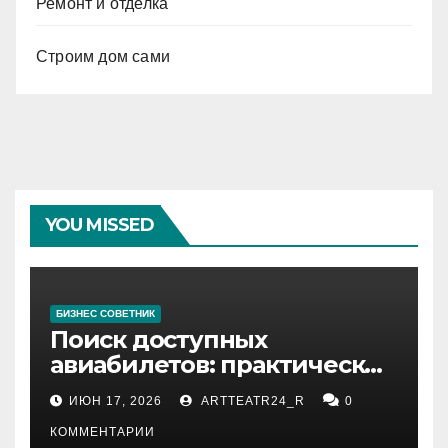
Ремонт и отделка
Строим дом сами
YOU MISSED
БИЗНЕС СОВЕТНИК
Поиск доступных
авиабилетов: практические
рекомендации
ИЮН 17, 2026
ARTTEATR24_R
0
КОММЕНТАРИИ