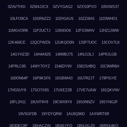
0ZAVTHSI
0ZM4J2CX
0ZVYGAG2
0ZXS0PVO
105XMS37
10LFO9CA
10SRNZZ2
10ZH1AUS
10ZZI8A5
1103WHO1
11MGVORK
11P2UCTJ
126I93O6
12FS3WHV
12HZ1JWW
12K469CE
12QCPWZN
12UKQO0N
133P7UOC
13COV7L8
14GYHZ3D
14H4A825
14M9BJ75
14NJ13LJ
14PRJLGB
14PRLC85
14WY7OYZ
1546DY9V
15B2SHBQ
15C9WR6H
160ON64P
16P9KSF6
16SBWI43
16U7RZJT
179PIGYE
17HG5UY8
17SO7X9S
17UXEZ2B
17VE7UAW
181QKVNV
18FL2H11
18UVF9V8
19CWX8Y9
19S0NNZV
19SYNG2F
19V5GFDB
19YDYQRW
1AU5Q96D
1AXWRT6R
1B3DEC8P
1BHACZIN
1BI91YFQ
1BNJXLZ0
1BR5X4KO