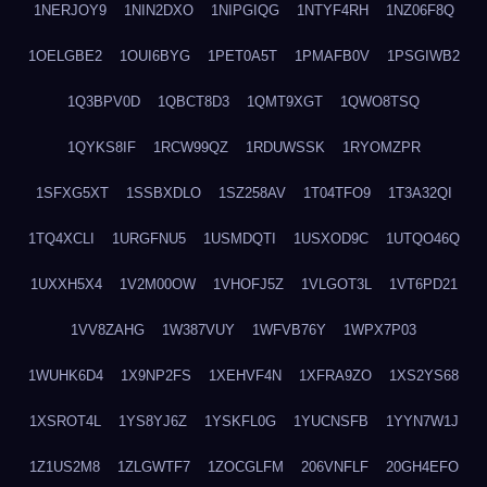
1NERJOY9
1NIN2DXO
1NIPGIQG
1NTYF4RH
1NZ06F8Q
1OELGBE2
1OUI6BYG
1PET0A5T
1PMAFB0V
1PSGIWB2
1Q3BPV0D
1QBCT8D3
1QMT9XGT
1QWO8TSQ
1QYKS8IF
1RCW99QZ
1RDUWSSK
1RYOMZPR
1SFXG5XT
1SSBXDLO
1SZ258AV
1T04TFO9
1T3A32QI
1TQ4XCLI
1URGFNU5
1USMDQTI
1USXOD9C
1UTQO46Q
1UXXH5X4
1V2M00OW
1VHOFJ5Z
1VLGOT3L
1VT6PD21
1VV8ZAHG
1W387VUY
1WFVB76Y
1WPX7P03
1WUHK6D4
1X9NP2FS
1XEHVF4N
1XFRA9ZO
1XS2YS68
1XSROT4L
1YS8YJ6Z
1YSKFL0G
1YUCNSFB
1YYN7W1J
1Z1US2M8
1ZLGWTF7
1ZOCGLFM
206VNFLF
20GH4EFO