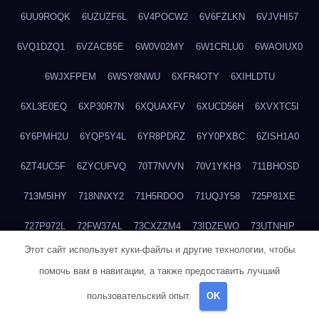
6UU9ROQK
6UZUZF6L
6V4POCW2
6V6FZLKN
6VJVHI57
6VQ1DZQ1
6VZACB5E
6W0V02MY
6W1CRLU0
6WAOIUX0
6WJXFPEM
6WSY8NWU
6XFR4OTY
6XIHLDTU
6XL3E0EQ
6XP30R7N
6XQUAXFV
6XUCD56H
6XVXTC5I
6Y6PMH2U
6YQP5Y4L
6YR8PDRZ
6YY0PXBC
6ZISH1A0
6ZT4UC5F
6ZYCUFVQ
70T7NVVN
70V1YKH3
711BHOSD
713M5IHY
718NNXY2
71H5RDOO
71UQJY58
725P81XE
727P972L
72FW37AL
73CXZZM4
73IDZEWO
73UTNHIP
Этот сайт использует куки-файлы и другие технологии, чтобы
73VKAF4E
740HGIUK
745ACL1O
74DPJX4S
74DVDXRM
помочь вам в навигации, а также предоставить лучший
74FGRN3A
7612HD1B
7651K273
76BJGQ4F
76G4013Z
пользовательский опыт.
OK
76HU4CRK
76LLJI2Y
7777M27H
77BED9B2
77BGMMG4