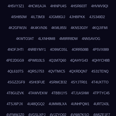
4H5VY3Z1
4HCW1AJA
4HINPU4S
4HSR603T
4HVMV9QI
4I5H850W
4IL73M3I
4JGM8GIJ
4JH8IPKK
4JS349D2
4K2GFW1N
4K4KVN36
4KML855I
4KNS3G0Y
4KQJIFMI
4KWTO3AT
4LXNH9M8
4M8RR8DW
4NNSAVOG
4NOFJHTI
4NRBYMY1
4O9WC0SL
4ORR508B
4P5VX889
4PE2DGG9
4PW810LS
4Q1M7Q60
4QAHYG43
4QHYCH8B
4QL610TS
4QRSJ753
4QVTMIC5
4QXRDQN7
4S31TENQ
4SGZZGF9
4SHI3FUE
4SRMCB32
4SYJTR01
4T4UXTTO
4T8GUZVK
4TAWVEKW
4TBBI1Y5
4TJ1ASNW
4TPTYC45
4TSJ6PJX
4U48QGQ2
4UMM8LXA
4UNHPQM1
4URT243L
4VFMWJZ0
4VGSLXPJ
4VJZYO02
4VNW7KSQ
4W6ZE1F7