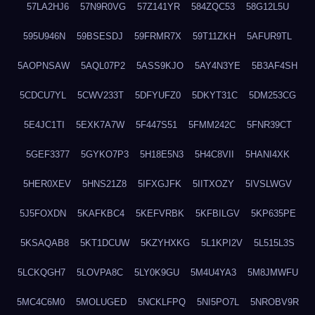
57LA2HJ6
57N9R0VG
57Z141YR
584ZQC53
58G12L5U
595U946N
59BSESDJ
59FRMR7X
59T11ZKH
5AFUR9TL
5AOPNSAW
5AQL07P2
5ASS9KJO
5AY4N3YE
5B3AF4SH
5CDCU7YL
5CWV233T
5DFYUFZ0
5DKYT31C
5DM253CG
5E4JC1TI
5EXK7A7W
5F447S51
5FMM242C
5FNR39CT
5GEF3377
5GYKO7P3
5H18E5N3
5H4C8VII
5HANI4XK
5HER0XEV
5HNS21Z8
5IFXGJFK
5IITXOZY
5IVSLWGV
5J5FOXDN
5KAFKBC4
5KEFVRBK
5KFBILGV
5KP635PE
5KSAQAB8
5KT1DCUW
5KZYHXKG
5L1KPI2V
5L515L3S
5LCKQGH7
5LOVPA8C
5LY0K9GU
5M4U4YA3
5M8JMWFU
5MC4C6M0
5MOLUGED
5NCKLFPQ
5NI5PO7L
5NROBV9R