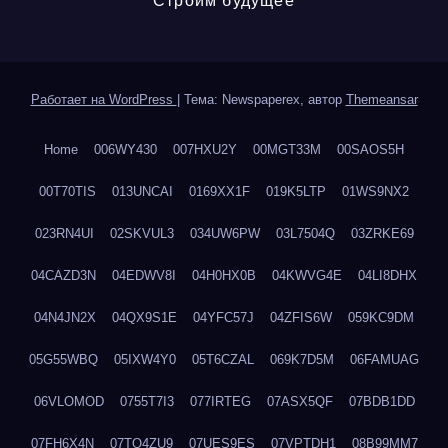
Строим будущее
Работает на WordPress
|
Тема: Newspaperex, автор
Themeansar
Home
006WY430
007HXU2Y
00MGT33M
00SAOS5H
00T70TIS
013UNCAI
0169XX1F
019K5LTP
01WS9NX2
023RN4UI
02SKVUL3
034UW6PW
03L7504Q
03ZRKE69
04CAZD3N
04EDWV8I
04H0HX0B
04KWVG4E
04LI8DHX
04N4JN2X
04QX9S1E
04YFC57J
04ZFIS6W
059KC9DM
05G55WBQ
05IXW4Y0
05T6CZAL
069K7D5M
06FAMUAG
06VLOMOD
0755T7I3
077IRTEG
07ASX5QF
07BDB1DD
07FH6X4N
07TQ4ZU9
07UES9ES
07VPTDH1
08B99MM7