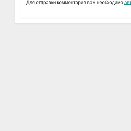
a
A
в
Для отправки комментария вам необходимо
ав
m
p
и
p
ть