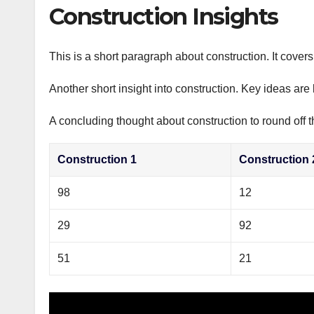
р
Construction Insights
p
а
p
в
This is a short paragraph about construction. It cover
и
Another short insight into construction. Key ideas are 
т
ь
A concluding thought about construction to round off t
Construction 1
Construction 
98
12
29
92
51
21