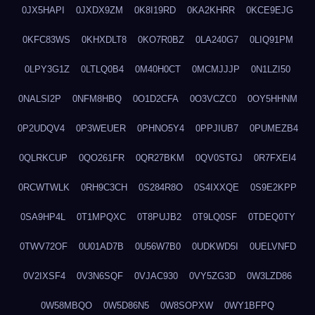
0JX5HAPI
0JXDX9ZM
0K8I19RD
0KA2KHRR
0KCE9EJG
0KFC83WS
0KHXDLT8
0KO7R0BZ
0LA240G7
0LIQ91PM
0LPY3G1Z
0LTLQ0B4
0M40H0CT
0MCMJJJP
0N1LZI50
0NALSI2P
0NFM8HBQ
0O1D2CFA
0O3VCZC0
0OY5HHNM
0P2UDQV4
0P3WEUER
0PHNO5Y4
0PPJIUB7
0PUMEZB4
0QLRKCUP
0QO261FR
0QR27BKM
0QV0STGJ
0R7FXEI4
0RCWTWLK
0RH9C3CH
0S284R8O
0S4IXXQE
0S9E2KPP
0SA9HP4L
0T1MPQXC
0T8PUJB2
0T9LQ0SF
0TDEQ0TY
0TWV72OF
0U01AD7B
0U56W7B0
0UDKWD5I
0UELVNFD
0V2IXSF4
0V3N6SQF
0VJAC930
0VY5ZG3D
0W3LZD86
0W58MBQO
0W5D86N5
0W8SOPXW
0WY1BFPQ