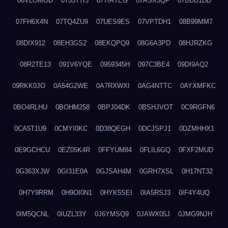
06VLOMOD
0755T7I3
077IRTEG
07ASX5QF
07BDB1DD
07FH6X4N
07TQ4ZU9
07UES9ES
07VPTDH1
08B99MM7
08DIX912
08EH3GS2
08EKQPQ9
08G6A3PD
08HJRZKG
08R2TE13
091V6YQE
0959345H
097C3BE4
09DI9AQ2
09RKK0JO
0A54G2WE
0A7RXWXI
0AG4NTTC
0AYXMFKC
0BO4RLHU
0BOHM258
0BPJ04DK
0BSHJVOT
0C9RGFN6
0CA5T1U9
0CMYI0KC
0D38QEGH
0DCJSPJ1
0DZMHHX1
0E9GCHCU
0EZ05K4R
0FFYUM84
0FLIL6GQ
0FXF2MUD
0G363XJW
0GI31E0A
0GJSAH4M
0GRH7XSL
0H17NT32
0H7Y9RRM
0H9OI0N1
0HYK5SEI
0IA5RSJ3
0IF4Y4UQ
0IM5QCNL
0IUZL33Y
0J6YMSQ9
0JAWX05J
0JMG9NJH