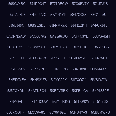
56SCV4BG
571FDQ4T
5771DEGW
57G6BV7Y
57IUFJJS
57LA2HJ6
57N9R0VG
57Z141YR
584ZQC53
58G12L5U
595U946N
59BSESDJ
59FRMR7X
59T11ZKH
5AFUR9TL
5AOPNSAW
5AQL07P2
5ASS9KJO
5AY4N3YE
5B3AF4SH
5CDCU7YL
5CWV233T
5DFYUFZ0
5DKYT31C
5DM253CG
5E4JC1TI
5EXK7A7W
5F447S51
5FMM242C
5FNR39CT
5GEF3377
5GYKO7P3
5H18E5N3
5H4C8VII
5HANI4XK
5HER0XEV
5HNS21Z8
5IFXGJFK
5IITXOZY
5IVSLWGV
5J5FOXDN
5KAFKBC4
5KEFVRBK
5KFBILGV
5KP635PE
5KSAQAB8
5KT1DCUW
5KZYHXKG
5L1KPI2V
5L515L3S
5LCKQGH7
5LOVPA8C
5LY0K9GU
5M4U4YA3
5M8JMWFU