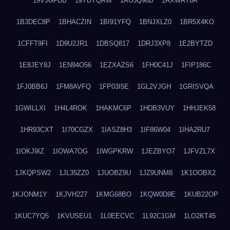
19V5GFDB
19YDYQRW
1AU5Q96D
1AXWRT6R
1B3DEC8P
1BHACZIN
1BI91YFQ
1BNJXLZ0
1BR5X4KO
1CFFT9FI
1D9U2JR1
1DBSQ817
1DRJ3XP8
1E2BYTZD
1E8JEY8J
1EN94O56
1EZXAZS6
1FH0C41J
1FIP186C
1FJ0BB6J
1FM8AVFQ
1FP03I5E
1GL2VJGH
1GRISVQA
1GWILLXI
1H4L4ROK
1HAKMC6P
1HDB3VUY
1HHJEK58
1HR93CXT
1I70CGZX
1IASZ8H3
1IF86W04
1IHA2RU7
1IOKJ9IZ
1IOWA7OG
1IWGPKRW
1JEZBYO7
1JFVZL7X
1JKQPSW2
1JL35ZZ0
1JUOBZ9U
1JZ9UNM8
1K1OOBX2
1KJONM1Y
1KJVH227
1KMG68BO
1KQW0D9E
1KUB22OP
1KUC7YQ5
1KVUSEU1
1L0EECVC
1L92C1GM
1LO2KT45