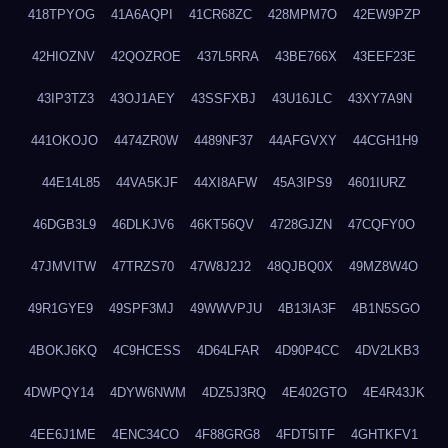
418TPYOG
41A6AQPI
41CR68ZC
428MPM7O
42EW9PZP
42HIOZNV
42QOZROE
437L5RRA
43BE766X
43EEF23E
43IP3TZ3
43OJ1AEY
43SSFXBJ
43U16JLC
43XY7A9N
441OKOJO
4474ZR0W
4489NF37
44AFGVXY
44CGH1H9
44E14L85
44VA5KJF
44XI8AFW
45A3IPS9
4601IURZ
46DGB3L9
46DLKJV6
46KT56QV
4728GJZN
47CQFY0O
47JMVITW
47TRZS70
47W8J2J2
48QJBQ0X
49MZ8W4O
49R1GYE9
49SPF3MJ
49WWVPJU
4B13IA3F
4B1N5SGO
4BOKJ6KQ
4C9HCESS
4D64LFAR
4D90P4CC
4DV2LKB3
4DWPQY14
4DYW6NWM
4DZ5J3RQ
4E402GTO
4E4R43JK
4EE6J1ME
4ENC34CO
4F88GRG8
4FDT5ITF
4GHTKFV1