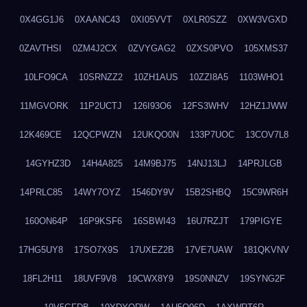
0X4GG1J6
0XAANC43
0XI05VVT
0XLR0SZZ
0XW3VGXD
0ZAVTHSI
0ZM4J2CX
0ZVYGAG2
0ZXS0PVO
105XMS37
10LFO9CA
10SRNZZ2
10ZH1AUS
10ZZI8A5
1103WHO1
11MGVORK
11P2UCTJ
126I93O6
12FS3WHV
12HZ1JWW
12K469CE
12QCPWZN
12UKQO0N
133P7UOC
13COV7L8
14GYHZ3D
14H4A825
14M9BJ75
14NJ13LJ
14PRJLGB
14PRLC85
14WY7OYZ
1546DY9V
15B2SHBQ
15C9WR6H
160ON64P
16P9KSF6
16SBWI43
16U7RZJT
179PIGYE
17HG5UY8
17SO7X9S
17UXEZ2B
17VE7UAW
181QKVNV
18FL2H11
18UVF9V8
19CWX8Y9
19S0NNZV
19SYNG2F