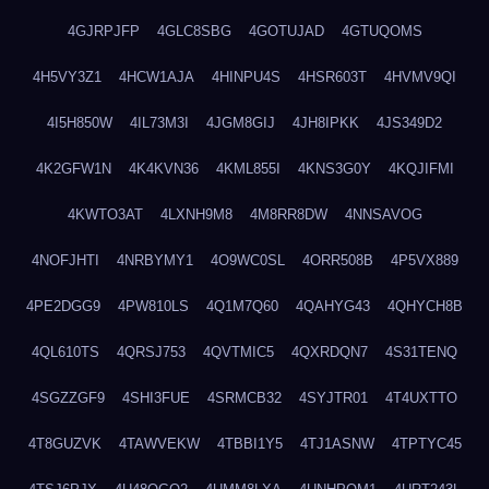
4GJRPJFP
4GLC8SBG
4GOTUJAD
4GTUQOMS
4H5VY3Z1
4HCW1AJA
4HINPU4S
4HSR603T
4HVMV9QI
4I5H850W
4IL73M3I
4JGM8GIJ
4JH8IPKK
4JS349D2
4K2GFW1N
4K4KVN36
4KML855I
4KNS3G0Y
4KQJIFMI
4KWTO3AT
4LXNH9M8
4M8RR8DW
4NNSAVOG
4NOFJHTI
4NRBYMY1
4O9WC0SL
4ORR508B
4P5VX889
4PE2DGG9
4PW810LS
4Q1M7Q60
4QAHYG43
4QHYCH8B
4QL610TS
4QRSJ753
4QVTMIC5
4QXRDQN7
4S31TENQ
4SGZZGF9
4SHI3FUE
4SRMCB32
4SYJTR01
4T4UXTTO
4T8GUZVK
4TAWVEKW
4TBBI1Y5
4TJ1ASNW
4TPTYC45