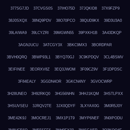
377SG7JD
37CVGS0S
37IHO75D
37JQKID8
37X9FZP9
38J0SXQX
38NQ9PDV
38O70PCO
38QUD9KX
39D3U3A0
39LAIWA9
39LCYZRI
39MGWN55
39PXKH1B
3A43DKQP
3AGNJUCU
3ATCGY3X
3BKC9MX3
3BORDPAR
3BVH0QRQ
3BWP93L1
3BYQ70GJ
3C9KPDQV
3CL4BSMV
3EIFINEE
3EORXV8Z
3EQ3JWOM
3F09CZ9V
3F1DPDSC
3F84EALY
3GGDN4OR
3GKCN4NY
3GVOCWRP
3H28UNEO
3H92RKQ0
3HG56NHN
3HHJ1KQM
3HSTLPXX
3HSUVSEU
3JRQV2TE
3JX0QDYF
3LXYAX0G
3M0R5J0Y
3ME42K9J
3MOCREJ1
3MX1P1T9
3MYP6NEF
3N0IPODU