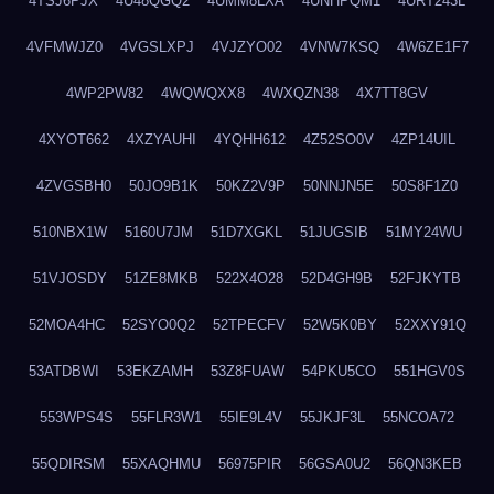
4TSJ6PJX
4U48QGQ2
4UMM8LXA
4UNHPQM1
4URT243L
4VFMWJZ0
4VGSLXPJ
4VJZYO02
4VNW7KSQ
4W6ZE1F7
4WP2PW82
4WQWQXX8
4WXQZN38
4X7TT8GV
4XYOT662
4XZYAUHI
4YQHH612
4Z52SO0V
4ZP14UIL
4ZVGSBH0
50JO9B1K
50KZ2V9P
50NNJN5E
50S8F1Z0
510NBX1W
5160U7JM
51D7XGKL
51JUGSIB
51MY24WU
51VJOSDY
51ZE8MKB
522X4O28
52D4GH9B
52FJKYTB
52MOA4HC
52SYO0Q2
52TPECFV
52W5K0BY
52XXY91Q
53ATDBWI
53EKZAMH
53Z8FUAW
54PKU5CO
551HGV0S
553WPS4S
55FLR3W1
55IE9L4V
55JKJF3L
55NCOA72
55QDIRSM
55XAQHMU
56975PIR
56GSA0U2
56QN3KEB