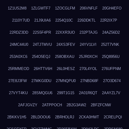
1Z1US2M8
1ZLGWTF7
1ZOCGLFM
206VNFLF
20GH4EFO
2110Y7UD
21J9UIA6
2254Q10C
226DDKTL
22R2IX7P
22RDZ3DD
22S5F4PR
22XXR3UO
232PTAJG
24AZ56D2
24MC44U0
24TJTMVU
24XS3FEV
24YV1LVI
252T7VNK
253A0XC6
254O5EQJ
258OBXAU
25JR0XCH
25Q8956U
25RMMEOD
26HTTV6H
26L0HESZ
270L4YOL
276UFPNM
27E8J3FW
27MKG0DU
27MNQPU0
27NBD68F
27O3D674
27VYT4KU
28SMQGU6
299T1G15
2A01R6QT
2AAYZL7V
2AFJGVZY
2ATPPOCH
2B2G3AW2
2BFZFCNW
2BKKV1H5
2BLDOOU6
2BRHOLRJ
2CKA0HWT
2CRELPQI