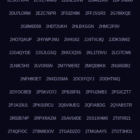
2CSOTXFR
2CVZ7WMG
2D26EBXW
2D942LRG
2DPSN680
2DU7LORM
2EZC76PR
2F53ZH8K
2FFJSSR3
2G789XQE
2G8M6D58
2HDT2UKH
2HLBXGGN
2HMC2F0V
2HO7QAUP
2HYWPJNU
2IIHI162
2J4TVL9Q
2JDKS9WZ
2JG4QYDE
2JSJLGSQ
2KKCIQS5
2KL1TDVU
2LCI7CW6
2LN9C5H3
2LVOI55N
2M7YMERZ
2MIQDBKK
2N165DB2
2NFH8OET
2NXDJSMA
2OC6YQYJ
2ODHTNIQ
2OYOC8EB
2P5KVO7J
2PB26F91
2PFU2MB3
2PGICZT7
2PJA33U1
2PK01RCU
2Q6V9UEG
2QFIABDG
2QYABSTR
2R02B74P
2RPXRAZM
2SAV54DE
2SS1XHM0
2T0TIR21
2T4QFIOC
2T8M8OOV
2TGAD2ZO
2TMUAAY5
2TOT3HO1