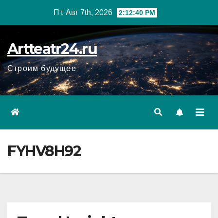
Перейти
Пт. Авг 7th, 2026
2:12:41 PM
к
содержанию
Artteatr24.ru
Строим будущее
FYHV8H92