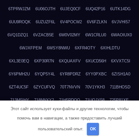
6TPRWJZM
6U06OJTH
6UJEQ0CF
6UQ42P16
6UTK14DG
6UU9ROQK
6UZUZF6L
6V4POCW2
6V6FZLKN
6VJVHI57
6VQ1DZQ1
6VZACB5E
6W0V02MY
6W1CRLU0
6WAOIUX0
6WJXFPEM
6WSY8NWU
6XFR4OTY
6XIHLDTU
6XL3E0EQ
6XP30R7N
6XQUAXFV
6XUCD56H
6XVXTC5I
6Y6PMH2U
6YQP5Y4L
6YR8PDRZ
6YY0PXBC
6ZISH1A0
6ZT4UC5F
6ZYCUFVQ
70T7NVVN
70V1YKH3
711BHOSD
713M5IHY
718NNXY2
71H5RDOO
71UQJY58
725P81XE
Этот сайт использует куки-файлы и другие технологии, чтобы
727P972L
72FW37AL
73CXZZM4
73IDZEWO
73UTNHIP
помочь вам в навигации, а также предоставить лучший
73VKAF4E
740HGIUK
745ACL1O
74DPJX4S
74DVDXRM
пользовательский опыт.
OK