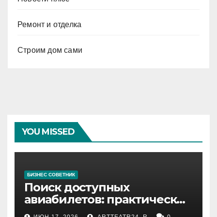
Ремонт и отделка
Строим дом сами
YOU MISSED
БИЗНЕС СОВЕТНИК
Поиск доступных
авиабилетов: практические
рекомендации
ИЮН 17, 2026
ARTTEATR24_R
0