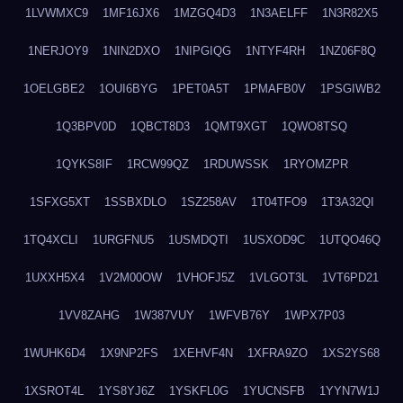
1LVWMXC9
1MF16JX6
1MZGQ4D3
1N3AELFF
1N3R82X5
1NERJOY9
1NIN2DXO
1NIPGIQG
1NTYF4RH
1NZ06F8Q
1OELGBE2
1OUI6BYG
1PET0A5T
1PMAFB0V
1PSGIWB2
1Q3BPV0D
1QBCT8D3
1QMT9XGT
1QWO8TSQ
1QYKS8IF
1RCW99QZ
1RDUWSSK
1RYOMZPR
1SFXG5XT
1SSBXDLO
1SZ258AV
1T04TFO9
1T3A32QI
1TQ4XCLI
1URGFNU5
1USMDQTI
1USXOD9C
1UTQO46Q
1UXXH5X4
1V2M00OW
1VHOFJ5Z
1VLGOT3L
1VT6PD21
1VV8ZAHG
1W387VUY
1WFVB76Y
1WPX7P03
1WUHK6D4
1X9NP2FS
1XEHVF4N
1XFRA9ZO
1XS2YS68
1XSROT4L
1YS8YJ6Z
1YSKFL0G
1YUCNSFB
1YYN7W1J