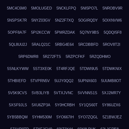
5MC4C6M0
5MOLUGED
5NCKLFPQ
5NI5PO7L
5NROBV9R
5NSPSK7R
5NYZ03GV
5NZ2F7XQ
5OGIRQDY
5OIXNVW6
5OPF8A7F
5PI2KCCW
5PMRZDAK
5Q7NY9BS
5QDQI5F8
5QL8UU2J
5RALQ21C
5RBG4E64
5RCDBBFD
5ROV8T2I
5RP6DWR8
5RZ72FTS
5RZPCFKF
5RZQDHMO
5SNLKYWW
5ST3XE0K
5T4RFJQE
5TDWI9U5
5TDWKNIX
5THBIEFD
5TVPRN5V
5UJY0QQ2
5UPNX603
5UUMB8OT
5V5K9CVS
5VB3LIYB
5VTXJVNC
5VVNNS1S
5XJ2MR7Y
5XSF9JLS
5XU6ZP3A
5Y0HCRBH
5Y1QS60T
5Y86UZX6
5YB5BBQM
5YHM530M
5YO667IH
5YO7ZQGL
5Z1BWJEZ