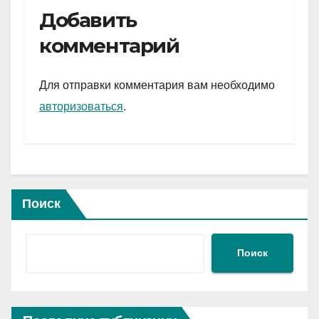
e
er
at
ail
р
Добавить
gr
s
а
комментарий
a
A
в
m
p
и
Для отправки комментария вам необходимо
p
ть
авторизоваться
.
Поиск
Поиск