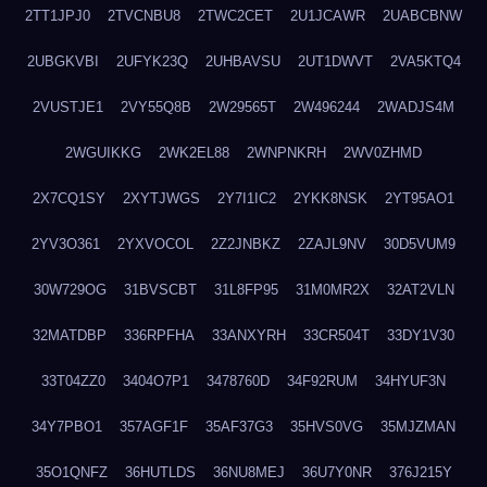
2TT1JPJ0
2TVCNBU8
2TWC2CET
2U1JCAWR
2UABCBNW
2UBGKVBI
2UFYK23Q
2UHBAVSU
2UT1DWVT
2VA5KTQ4
2VUSTJE1
2VY55Q8B
2W29565T
2W496244
2WADJS4M
2WGUIKKG
2WK2EL88
2WNPNKRH
2WV0ZHMD
2X7CQ1SY
2XYTJWGS
2Y7I1IC2
2YKK8NSK
2YT95AO1
2YV3O361
2YXVOCOL
2Z2JNBKZ
2ZAJL9NV
30D5VUM9
30W729OG
31BVSCBT
31L8FP95
31M0MR2X
32AT2VLN
32MATDBP
336RPFHA
33ANXYRH
33CR504T
33DY1V30
33T04ZZ0
3404O7P1
3478760D
34F92RUM
34HYUF3N
34Y7PBO1
357AGF1F
35AF37G3
35HVS0VG
35MJZMAN
35O1QNFZ
36HUTLDS
36NU8MEJ
36U7Y0NR
376J215Y