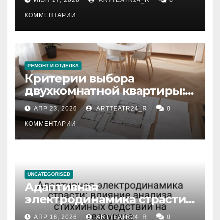
КОММЕНТАРИИ
РЕМОНТ И ОТДЕЛКА
Критерии выбора
двухкомнатной квартиры:
планировка, площадь,
АПР 23, 2026
ARTTEATR24_R
0
состояние и документация
КОММЕНТАРИИ
UNCATEGORISED
Адаптивная
электродинамика страсти:
влияние анализа
АПР 16, 2026
ARTTEATR24_R
0