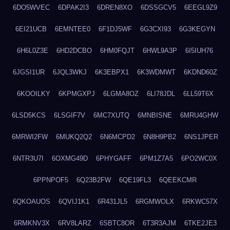
6DO5WVEC
6DPAK2I3
6DREN8XO
6DSSGCV5
6EEGL9Z9
6EI21UCB
6EMNTEE0
6F1DJ5WF
6G3CXI93
6G3KEGYN
6H6L0Z3E
6HD2DCBO
6HM0FQJT
6HWL9A3P
6I5IUH76
6JGSI1UR
6JQL3WKJ
6K3EBPX1
6K3WDMWT
6KDND60Z
6KOOILKY
6KPMGXPJ
6LGMA8OZ
6LI78JDL
6LL59T6X
6LSD5KCS
6LSGIF7V
6MC7XUTQ
6MNBISNE
6MRU4GHW
6MRWI2FW
6MUKQ2Q2
6N6MCPD2
6N8H9PB2
6NS1JPER
6NTR3U7I
6OXMG49D
6PHYGAFF
6PM1Z7A5
6PO2WC0X
6PPNPOF5
6Q23B2FW
6QE19FL3
6QEEKCMR
6QKOAUOS
6QVIJ1K1
6R431JL5
6RGMWOLX
6RKWC57X
6RMKNV3X
6RV8LARZ
6SBTC8OR
6T3R3AJM
6TKE2JE3