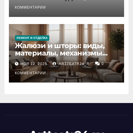
стихийных бедствий на
тезауруса
КОММЕНТАРИИ
РЕМОНТ И ОТДЕЛКА
Жалюзи и шторы: виды,
материалы, механизмы
управления и уход
НОЯ 12, 2025
ARTTEATR24_R
0
КОММЕНТАРИИ