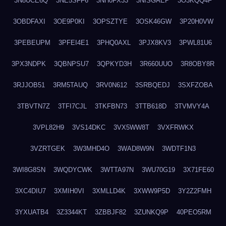
3N8UCE6Q
3NE5SFF6
3NH0FX33
3NISGAEP
3O3KQQ4F
3OBDFAXI
3OE9P0KI
3OPSZTYE
3OSK46GW
3P20H0VW
3PEBEUPM
3PFEI4E1
3PHQ0AXL
3PJX8KV3
3PWL81U6
3PX3NDPK
3QBNPSU7
3QPKYD3H
3R660UUO
3R8OBY8R
3RJJOB51
3RM5TAUQ
3RV0N612
3SRBQEDJ
3SXFZOBA
3TBVTN7Z
3TFI7CJL
3TKFBN73
3TTB618D
3TVMVY4A
3VPL82H9
3VS14DKC
3VX5WW8T
3VXFRWKX
3VZRTGEK
3W3MHD4O
3WAD8W9N
3WDTF1N3
3WI8G8SN
3WQDYCWK
3WTTA97N
3WU70G19
3X71FE60
3XC4DIU7
3XMIH0VI
3XMLLD4K
3XWW9P5D
3Y2Z2FMH
3YXUATB4
3Z3344KT
3ZBBJF82
3ZUNKQ9P
40PEO5RM