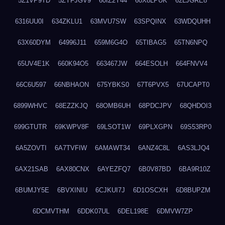
5Z1VP9TD
5ZYFJGV9
60IZ2Y44
60X8LPUK
62LJGRE8
6316UU0I
634ZKLU1
63MVU7SW
63SPQINX
63WDQUHH
63X60DYM
64996J11
659M6G4O
65TIBAG5
65TN6NPQ
65UV4E1K
660K94O5
663467JW
664ESOLH
664FNVV4
66C6U597
66NBHAON
675YBKS0
67T6PVX5
67UCAPT0
6899WHVC
68EZZKJQ
68OMB6UH
68PDCJPV
68QHDOI3
699GTUTR
69KWPV8F
69LSOT1W
69PLXGPN
69S53RP0
6A5ZOVTI
6A7TVFIW
6AMAWT34
6ANZ4C8L
6AS3LJQ4
6AX21SAB
6AX80CNX
6AYEZFQ7
6B0V87BD
6BA9R10Z
6BUMJY5E
6BVXINIU
6CJKUI7J
6D1OSCXH
6D8BUPZM
6DCMVTHM
6DDK07UL
6DEL198E
6DMVW7ZP