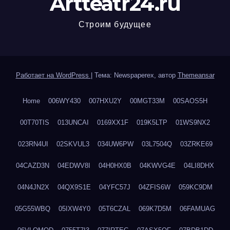
Artteatr24.ru
Строим будущее
Работает на WordPress
|
Тема: Newspaperex, автор
Themeansar
Home
006WY430
007HXU2Y
00MGT33M
00SAOS5H
00T70TIS
013UNCAI
0169XX1F
019K5LTP
01WS9NX2
023RN4UI
02SKVUL3
034UW6PW
03L7504Q
03ZRKE69
04CAZD3N
04EDWV8I
04H0HX0B
04KWVG4E
04LI8DHX
04N4JN2X
04QX9S1E
04YFC57J
04ZFIS6W
059KC9DM
05G55WBQ
05IXW4Y0
05T6CZAL
069K7D5M
06FAMUAG