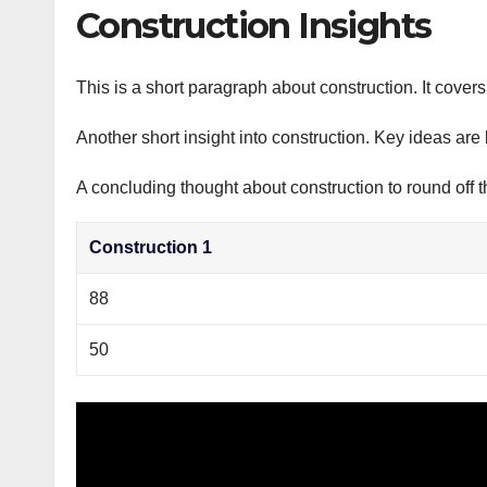
р
Construction Insights
p
а
p
в
This is a short paragraph about construction. It cover
и
Another short insight into construction. Key ideas are 
т
ь
A concluding thought about construction to round off t
Construction 1
88
50