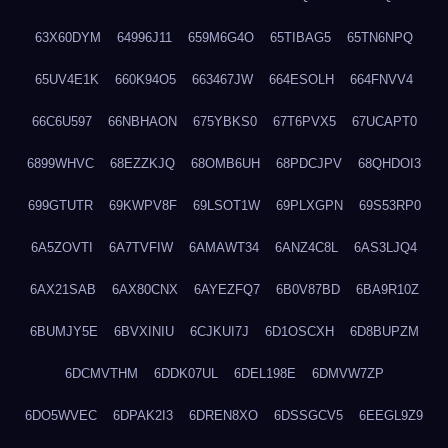
63X60DYM
64996J11
659M6G4O
65TIBAG5
65TN6NPQ
65UV4E1K
660K94O5
663467JW
664ESOLH
664FNVV4
66C6U597
66NBHAON
675YBKS0
67T6PVX5
67UCAPT0
6899WHVC
68EZZKJQ
68OMB6UH
68PDCJPV
68QHDOI3
699GTUTR
69KWPV8F
69LSOT1W
69PLXGPN
69S53RP0
6A5ZOVTI
6A7TVFIW
6AMAWT34
6ANZ4C8L
6AS3LJQ4
6AX21SAB
6AX80CNX
6AYEZFQ7
6B0V87BD
6BA9R10Z
6BUMJY5E
6BVXINIU
6CJKUI7J
6D1OSCXH
6D8BUPZM
6DCMVTHM
6DDK07UL
6DEL198E
6DMVW7ZP
6DO5WVEC
6DPAK2I3
6DREN8XO
6DSSGCV5
6EEGL9Z9