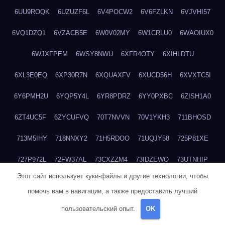
6UU9ROQK
6UZUZF6L
6V4POCW2
6V6FZLKN
6VJVHI57
6VQ1DZQ1
6VZACB5E
6W0V02MY
6W1CRLU0
6WAOIUX0
6WJXFPEM
6WSY8NWU
6XFR4OTY
6XIHLDTU
6XL3E0EQ
6XP30R7N
6XQUAXFV
6XUCD56H
6XVXTC5I
6Y6PMH2U
6YQP5Y4L
6YR8PDRZ
6YY0PXBC
6ZISH1A0
6ZT4UC5F
6ZYCUFVQ
70T7NVVN
70V1YKH3
711BHOSD
713M5IHY
718NNXY2
71H5RDOO
71UQJY58
725P81XE
727P972L
72FW37AL
73CXZZM4
73IDZEWO
73UTNHIP
Этот сайт использует куки-файлы и другие технологии, чтобы
73VKAF4E
740HGIUK
745ACL1O
74DPJX4S
74DVDXRM
помочь вам в навигации, а также предоставить лучший
74FGRN3A
7612HD1B
7651K273
76BJGQ4F
76G4013Z
пользовательский опыт.
OK
76HU4CRK
76LLJI2Y
7777M27H
77BED9B2
77BGMMG4