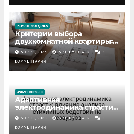
РЕМОНТ И ОТДЕЛКА
Критерии выбора
двухкомнатной квартиры:
планировка, площадь,
АПР 23, 2026
ARTTEATR24_R
0
состояние и документация
КОММЕНТАРИИ
UNCATEGORISED
Адаптивная
электродинамика страсти:
влияние анализа
АПР 16, 2026
ARTTEATR24_R
0
стихийных бедствий на
тезауруса
КОММЕНТАРИИ