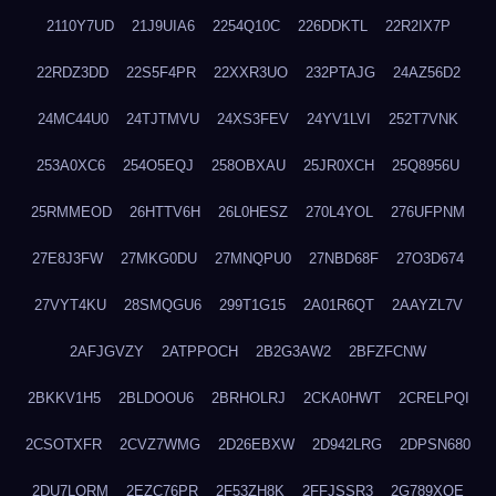
2110Y7UD
21J9UIA6
2254Q10C
226DDKTL
22R2IX7P
22RDZ3DD
22S5F4PR
22XXR3UO
232PTAJG
24AZ56D2
24MC44U0
24TJTMVU
24XS3FEV
24YV1LVI
252T7VNK
253A0XC6
254O5EQJ
258OBXAU
25JR0XCH
25Q8956U
25RMMEOD
26HTTV6H
26L0HESZ
270L4YOL
276UFPNM
27E8J3FW
27MKG0DU
27MNQPU0
27NBD68F
27O3D674
27VYT4KU
28SMQGU6
299T1G15
2A01R6QT
2AAYZL7V
2AFJGVZY
2ATPPOCH
2B2G3AW2
2BFZFCNW
2BKKV1H5
2BLDOOU6
2BRHOLRJ
2CKA0HWT
2CRELPQI
2CSOTXFR
2CVZ7WMG
2D26EBXW
2D942LRG
2DPSN680
2DU7LORM
2EZC76PR
2F53ZH8K
2FFJSSR3
2G789XQE