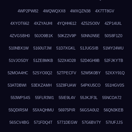
4WP2PW82
4WQWQXX8
4WXQZN38
4X7TT8GV
4XYOT662
4XZYAUHI
4YQHH612
4Z52SO0V
4ZP14UIL
4ZVGSBH0
50JO9B1K
50KZ2V9P
50NNJN5E
50S8F1Z0
510NBX1W
5160U7JM
51D7XGKL
51JUGSIB
51MY24WU
51VJOSDY
51ZE8MKB
522X4O28
52D4GH9B
52FJKYTB
52MOA4HC
52SYO0Q2
52TPECFV
52W5K0BY
52XXY91Q
53ATDBWI
53EKZAMH
53Z8FUAW
54PKU5CO
551HGV0S
553WPS4S
55FLR3W1
55IE9L4V
55JKJF3L
55NCOA72
55QDIRSM
55XAQHMU
56975PIR
56GSA0U2
56QN3KEB
56SCV4BG
571FDQ4T
5771DEGW
57G6BV7Y
57IUFJJS