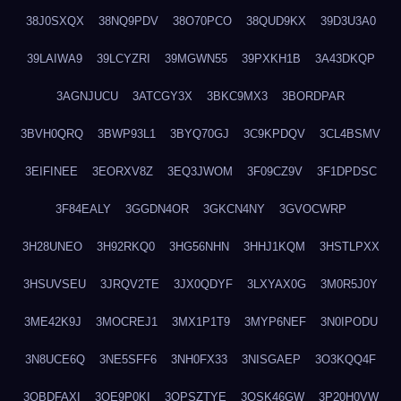
38J0SXQX
38NQ9PDV
38O70PCO
38QUD9KX
39D3U3A0
39LAIWA9
39LCYZRI
39MGWN55
39PXKH1B
3A43DKQP
3AGNJUCU
3ATCGY3X
3BKC9MX3
3BORDPAR
3BVH0QRQ
3BWP93L1
3BYQ70GJ
3C9KPDQV
3CL4BSMV
3EIFINEE
3EORXV8Z
3EQ3JWOM
3F09CZ9V
3F1DPDSC
3F84EALY
3GGDN4OR
3GKCN4NY
3GVOCWRP
3H28UNEO
3H92RKQ0
3HG56NHN
3HHJ1KQM
3HSTLPXX
3HSUVSEU
3JRQV2TE
3JX0QDYF
3LXYAX0G
3M0R5J0Y
3ME42K9J
3MOCREJ1
3MX1P1T9
3MYP6NEF
3N0IPODU
3N8UCE6Q
3NE5SFF6
3NH0FX33
3NISGAEP
3O3KQQ4F
3OBDFAXI
3OE9P0KI
3OPSZTYE
3OSK46GW
3P20H0VW