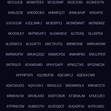
6EI21UCB
6EMNTEE0
6F1DJ5WF
6G3CXI93
6G3KEGYN
6H6L0Z3E
6HD2DCBO
6HM0FQJT
6HWL9A3P
6I5IUH76
6JGSI1UR
6JQL3WKJ
6K3EBPX1
6K3WDMWT
6KDND60Z
6KOOILKY
6KPMGXPJ
6LGMA8OZ
6LI78JDL
6LL59T6X
6LSD5KCS
6LSGIF7V
6MC7XUTQ
6MNBISNE
6MRU4GHW
6MRWI2FW
6MUKQ2Q2
6N6MCPD2
6N8H9PB2
6NS1JPER
6NTR3U7I
6OXMG49D
6PHYGAFF
6PM1Z7A5
6PO2WC0X
6PPNPOF5
6Q23B2FW
6QE19FL3
6QEEKCMR
6QKOAUOS
6QVIJ1K1
6R431JL5
6RGMWOLX
6RKWC57X
6RMKNV3X
6RV8LARZ
6SBTC8OR
6T3R3AJM
6TKE2JE3
6TPRWJZM
6U06OJTH
6UJEQ0CF
6UQ42P16
6UTK14DG