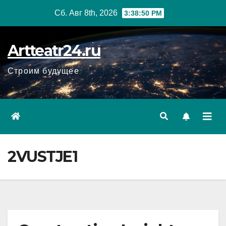
Перейти
Сб. Авг 8th, 2026
3:38:51 PM
к
содержанию
Artteatr24.ru
Строим будущее
2VUSTJE1