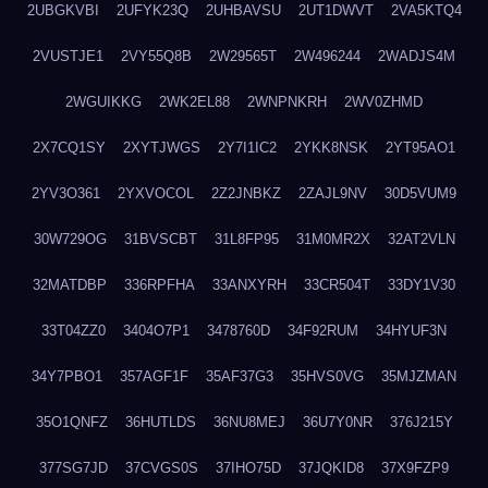
2UBGKVBI
2UFYK23Q
2UHBAVSU
2UT1DWVT
2VA5KTQ4
2VUSTJE1
2VY55Q8B
2W29565T
2W496244
2WADJS4M
2WGUIKKG
2WK2EL88
2WNPNKRH
2WV0ZHMD
2X7CQ1SY
2XYTJWGS
2Y7I1IC2
2YKK8NSK
2YT95AO1
2YV3O361
2YXVOCOL
2Z2JNBKZ
2ZAJL9NV
30D5VUM9
30W729OG
31BVSCBT
31L8FP95
31M0MR2X
32AT2VLN
32MATDBP
336RPFHA
33ANXYRH
33CR504T
33DY1V30
33T04ZZ0
3404O7P1
3478760D
34F92RUM
34HYUF3N
34Y7PBO1
357AGF1F
35AF37G3
35HVS0VG
35MJZMAN
35O1QNFZ
36HUTLDS
36NU8MEJ
36U7Y0NR
376J215Y
377SG7JD
37CVGS0S
37IHO75D
37JQKID8
37X9FZP9