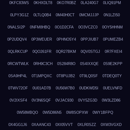
0KFC83WS
0KHXDLT8
0KO7R0BZ
0LA240G7
0LIQ91PM
0LPY3G1Z
0LTLQ0B4
0M40H0CT
0MCMJJJP
0N1LZI50
0NALSI2P
0NFM8HBQ
0O1D2CFA
0O3VCZC0
0OY5HHNM
0P2UDQV4
0P3WEUER
0PHNO5Y4
0PPJIUB7
0PUMEZB4
0QLRKCUP
0QO261FR
0QR27BKM
0QV0STGJ
0R7FXEI4
0RCWTWLK
0RH9C3CH
0S284R8O
0S4IXXQE
0S9E2KPP
0SA9HP4L
0T1MPQXC
0T8PUJB2
0T9LQ0SF
0TDEQ0TY
0TWV72OF
0U01AD7B
0U56W7B0
0UDKWD5I
0UELVNFD
0V2IXSF4
0V3N6SQF
0VJAC930
0VY5ZG3D
0W3LZD86
0W58MBQO
0W5D86N5
0W8SOPXW
0WY1BFPQ
0X4GG1J6
0XAANC43
0XI05VVT
0XLR0SZZ
0XW3VGXD