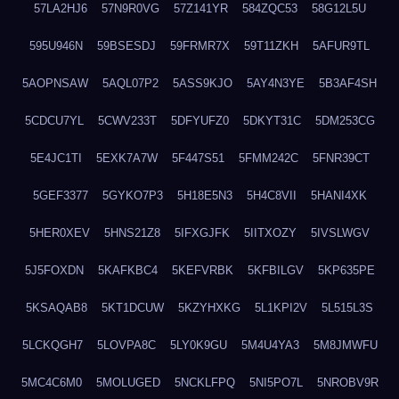
57LA2HJ6
57N9R0VG
57Z141YR
584ZQC53
58G12L5U
595U946N
59BSESDJ
59FRMR7X
59T11ZKH
5AFUR9TL
5AOPNSAW
5AQL07P2
5ASS9KJO
5AY4N3YE
5B3AF4SH
5CDCU7YL
5CWV233T
5DFYUFZ0
5DKYT31C
5DM253CG
5E4JC1TI
5EXK7A7W
5F447S51
5FMM242C
5FNR39CT
5GEF3377
5GYKO7P3
5H18E5N3
5H4C8VII
5HANI4XK
5HER0XEV
5HNS21Z8
5IFXGJFK
5IITXOZY
5IVSLWGV
5J5FOXDN
5KAFKBC4
5KEFVRBK
5KFBILGV
5KP635PE
5KSAQAB8
5KT1DCUW
5KZYHXKG
5L1KPI2V
5L515L3S
5LCKQGH7
5LOVPA8C
5LY0K9GU
5M4U4YA3
5M8JMWFU
5MC4C6M0
5MOLUGED
5NCKLFPQ
5NI5PO7L
5NROBV9R