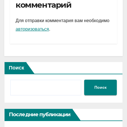
gr
s
а
комментарий
a
A
в
m
p
и
Для отправки комментария вам необходимо
p
ть
авторизоваться
.
Поиск
Поиск
Последние публикации