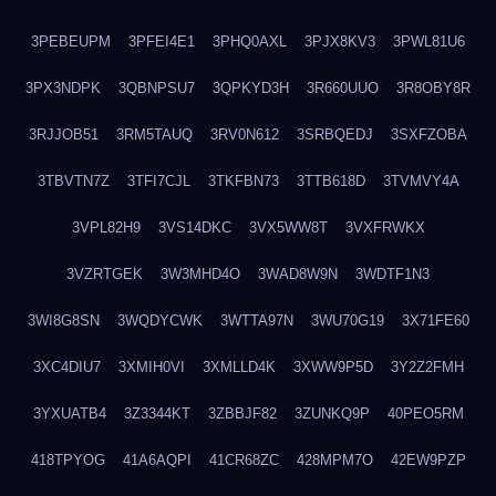
3PEBEUPM
3PFEI4E1
3PHQ0AXL
3PJX8KV3
3PWL81U6
3PX3NDPK
3QBNPSU7
3QPKYD3H
3R660UUO
3R8OBY8R
3RJJOB51
3RM5TAUQ
3RV0N612
3SRBQEDJ
3SXFZOBA
3TBVTN7Z
3TFI7CJL
3TKFBN73
3TTB618D
3TVMVY4A
3VPL82H9
3VS14DKC
3VX5WW8T
3VXFRWKX
3VZRTGEK
3W3MHD4O
3WAD8W9N
3WDTF1N3
3WI8G8SN
3WQDYCWK
3WTTA97N
3WU70G19
3X71FE60
3XC4DIU7
3XMIH0VI
3XMLLD4K
3XWW9P5D
3Y2Z2FMH
3YXUATB4
3Z3344KT
3ZBBJF82
3ZUNKQ9P
40PEO5RM
418TPYOG
41A6AQPI
41CR68ZC
428MPM7O
42EW9PZP