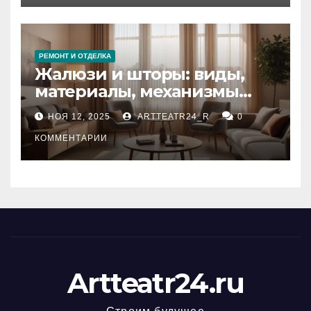
РЕМОНТ И ОТДЕЛКА
Жалюзи и шторы: виды,
материалы, механизмы
управления и уход
НОЯ 12, 2025
ARTTEATR24_R
0
КОММЕНТАРИИ
Artteatr24.ru