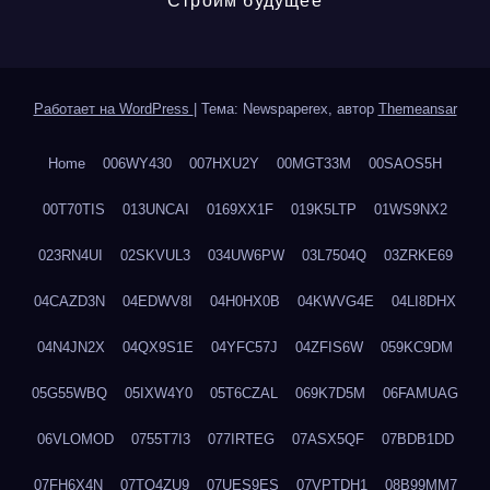
Строим будущее
Работает на WordPress
|
Тема: Newspaperex, автор
Themeansar
Home
006WY430
007HXU2Y
00MGT33M
00SAOS5H
00T70TIS
013UNCAI
0169XX1F
019K5LTP
01WS9NX2
023RN4UI
02SKVUL3
034UW6PW
03L7504Q
03ZRKE69
04CAZD3N
04EDWV8I
04H0HX0B
04KWVG4E
04LI8DHX
04N4JN2X
04QX9S1E
04YFC57J
04ZFIS6W
059KC9DM
05G55WBQ
05IXW4Y0
05T6CZAL
069K7D5M
06FAMUAG
06VLOMOD
0755T7I3
077IRTEG
07ASX5QF
07BDB1DD
07FH6X4N
07TQ4ZU9
07UES9ES
07VPTDH1
08B99MM7