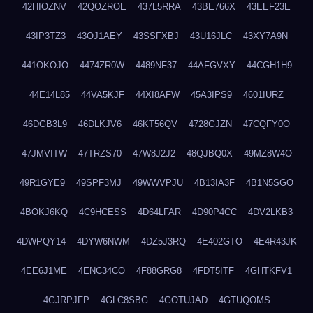
42HIOZNV
42QOZROE
437L5RRA
43BE766X
43EEF23E
43IP3TZ3
43OJ1AEY
43SSFXBJ
43U16JLC
43XY7A9N
441OKOJO
4474ZR0W
4489NF37
44AFGVXY
44CGH1H9
44E14L85
44VA5KJF
44XI8AFW
45A3IPS9
4601IURZ
46DGB3L9
46DLKJV6
46KT56QV
4728GJZN
47CQFY0O
47JMVITW
47TRZS70
47W8J2J2
48QJBQ0X
49MZ8W4O
49R1GYE9
49SPF3MJ
49WWVPJU
4B13IA3F
4B1N5SGO
4BOKJ6KQ
4C9HCESS
4D64LFAR
4D90P4CC
4DV2LKB3
4DWPQY14
4DYW6NWM
4DZ5J3RQ
4E402GTO
4E4R43JK
4EE6J1ME
4ENC34CO
4F88GRG8
4FDT5ITF
4GHTKFV1
4GJRPJFP
4GLC8SBG
4GOTUJAD
4GTUQOMS