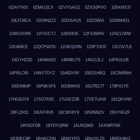
0ZAVTHSI
0ZM4J2CX
0ZVYGAG2
0ZXS0PVO
105XMS37
10LFO9CA
10SRNZZ2
10ZH1AUS
10ZZI8A5
1103WHO1
11MGVORK
11P2UCTJ
126I93O6
12FS3WHV
12HZ1JWW
12K469CE
12QCPWZN
12UKQO0N
133P7UOC
13COV7L8
14GYHZ3D
14H4A825
14M9BJ75
14NJ13LJ
14PRJLGB
14PRLC85
14WY7OYZ
1546DY9V
15B2SHBQ
15C9WR6H
160ON64P
16P9KSF6
16SBWI43
16U7RZJT
179PIGYE
17HG5UY8
17SO7X9S
17UXEZ2B
17VE7UAW
181QKVNV
18FL2H11
18UVF9V8
19CWX8Y9
19S0NNZV
19SYNG2F
19V5GFDB
19YDYQRW
1AU5Q96D
1AXWRT6R
1B3DEC8P
1BHACZIN
1BI91YFQ
1BNJXLZ0
1BR5X4KO