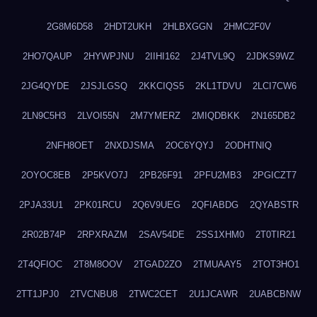
2G8M6D58
2HDT2UKH
2HLBXGGN
2HMC2F0V
2HO7QAUP
2HYWPJNU
2IIHI162
2J4TVL9Q
2JDKS9WZ
2JG4QYDE
2JSJLGSQ
2KKCIQS5
2KL1TDVU
2LCI7CW6
2LN9C5H3
2LVOI55N
2M7YMERZ
2MIQDBKK
2N165DB2
2NFH8OET
2NXDJSMA
2OC6YQYJ
2ODHTNIQ
2OYOC8EB
2P5KVO7J
2PB26F91
2PFU2MB3
2PGICZT7
2PJA33U1
2PK01RCU
2Q6V9UEG
2QFIABDG
2QYABSTR
2R02B74P
2RPXRAZM
2SAV54DE
2SS1XHM0
2T0TIR21
2T4QFIOC
2T8M8OOV
2TGAD2ZO
2TMUAAY5
2TOT3HO1
2TT1JPJ0
2TVCNBU8
2TWC2CET
2U1JCAWR
2UABCBNW