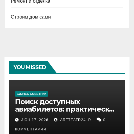
Ремонт и отделка
Строим дом сами
YOU MISSED
БИЗНЕС СОВЕТНИК
Поиск доступных
авиабилетов: практические
рекомендации
ИЮН 17, 2026
ARTTEATR24_R
0
КОММЕНТАРИИ