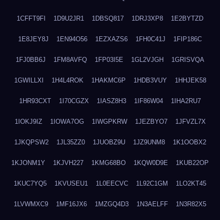
1CFFT9FI
1D9U2JR1
1DBSQ817
1DRJ3XP8
1E2BYTZD
1E8JEY8J
1EN94O56
1EZXAZS6
1FH0C41J
1FIP186C
1FJ0BB6J
1FM8AVFQ
1FP03I5E
1GL2VJGH
1GRISVQA
1GWILLXI
1H4L4ROK
1HAKMC6P
1HDB3VUY
1HHJEK58
1HR93CXT
1I70CGZX
1IASZ8H3
1IF86W04
1IHA2RU7
1IOKJ9IZ
1IOWA7OG
1IWGPKRW
1JEZBYO7
1JFVZL7X
1JKQPSW2
1JL35ZZ0
1JUOBZ9U
1JZ9UNM8
1K1OOBX2
1KJONM1Y
1KJVH227
1KMG68BO
1KQW0D9E
1KUB22OP
1KUC7YQ5
1KVUSEU1
1L0EECVC
1L92C1GM
1LO2KT45
1LVWMXC9
1MF16JX6
1MZGQ4D3
1N3AELFF
1N3R82X5