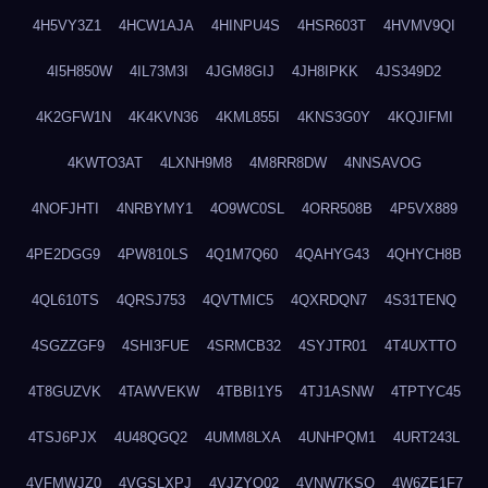
4H5VY3Z1
4HCW1AJA
4HINPU4S
4HSR603T
4HVMV9QI
4I5H850W
4IL73M3I
4JGM8GIJ
4JH8IPKK
4JS349D2
4K2GFW1N
4K4KVN36
4KML855I
4KNS3G0Y
4KQJIFMI
4KWTO3AT
4LXNH9M8
4M8RR8DW
4NNSAVOG
4NOFJHTI
4NRBYMY1
4O9WC0SL
4ORR508B
4P5VX889
4PE2DGG9
4PW810LS
4Q1M7Q60
4QAHYG43
4QHYCH8B
4QL610TS
4QRSJ753
4QVTMIC5
4QXRDQN7
4S31TENQ
4SGZZGF9
4SHI3FUE
4SRMCB32
4SYJTR01
4T4UXTTO
4T8GUZVK
4TAWVEKW
4TBBI1Y5
4TJ1ASNW
4TPTYC45
4TSJ6PJX
4U48QGQ2
4UMM8LXA
4UNHPQM1
4URT243L
4VFMWJZ0
4VGSLXPJ
4VJZYO02
4VNW7KSQ
4W6ZE1F7