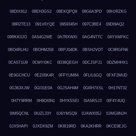
08DIX912
08EH3GS2
08EKQPQ9
08G6A3PD
08HJRZKG
08R2TE13
091V6YQE
0959345H
097C3BE4
09DI9AQ2
09RKK0JO
0A54G2WE
0A7RXWXI
0AG4NTTC
0AYXMFKC
0BO4RLHU
0BOHM258
0BPJ04DK
0BSHJVOT
0C9RGFN6
0CA5T1U9
0CMYI0KC
0D38QEGH
0DCJSPJ1
0DZMHHX1
0E9GCHCU
0EZ05K4R
0FFYUM84
0FLIL6GQ
0FXF2MUD
0G363XJW
0GI31E0A
0GJSAH4M
0GRH7XSL
0H17NT32
0H7Y9RRM
0H9OI0N1
0HYK5SEI
0IA5RSJ3
0IF4Y4UQ
0IM5QCNL
0IUZL33Y
0J6YMSQ9
0JAWX05J
0JMG9NJH
0JX5HAPI
0JXDX9ZM
0K8I19RD
0KA2KHRR
0KCE9EJG