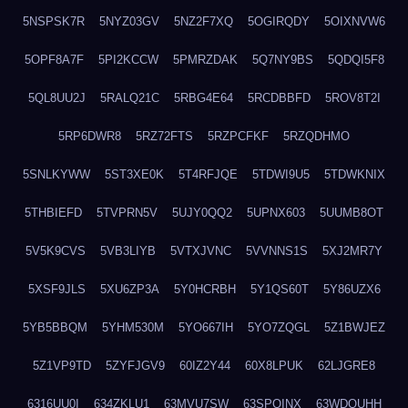
5NSPSK7R
5NYZ03GV
5NZ2F7XQ
5OGIRQDY
5OIXNVW6
5OPF8A7F
5PI2KCCW
5PMRZDAK
5Q7NY9BS
5QDQI5F8
5QL8UU2J
5RALQ21C
5RBG4E64
5RCDBBFD
5ROV8T2I
5RP6DWR8
5RZ72FTS
5RZPCFKF
5RZQDHMO
5SNLKYWW
5ST3XE0K
5T4RFJQE
5TDWI9U5
5TDWKNIX
5THBIEFD
5TVPRN5V
5UJY0QQ2
5UPNX603
5UUMB8OT
5V5K9CVS
5VB3LIYB
5VTXJVNC
5VVNNS1S
5XJ2MR7Y
5XSF9JLS
5XU6ZP3A
5Y0HCRBH
5Y1QS60T
5Y86UZX6
5YB5BBQM
5YHM530M
5YO667IH
5YO7ZQGL
5Z1BWJEZ
5Z1VP9TD
5ZYFJGV9
60IZ2Y44
60X8LPUK
62LJGRE8
6316UU0I
634ZKLU1
63MVU7SW
63SPQINX
63WDQUHH