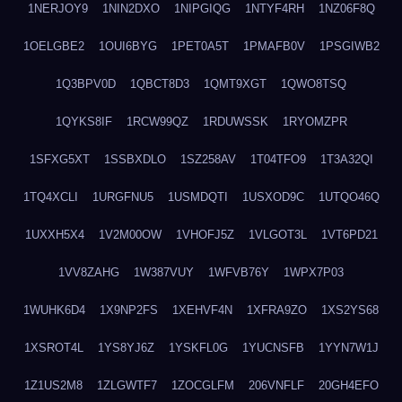
1NERJOY9
1NIN2DXO
1NIPGIQG
1NTYF4RH
1NZ06F8Q
1OELGBE2
1OUI6BYG
1PET0A5T
1PMAFB0V
1PSGIWB2
1Q3BPV0D
1QBCT8D3
1QMT9XGT
1QWO8TSQ
1QYKS8IF
1RCW99QZ
1RDUWSSK
1RYOMZPR
1SFXG5XT
1SSBXDLO
1SZ258AV
1T04TFO9
1T3A32QI
1TQ4XCLI
1URGFNU5
1USMDQTI
1USXOD9C
1UTQO46Q
1UXXH5X4
1V2M00OW
1VHOFJ5Z
1VLGOT3L
1VT6PD21
1VV8ZAHG
1W387VUY
1WFVB76Y
1WPX7P03
1WUHK6D4
1X9NP2FS
1XEHVF4N
1XFRA9ZO
1XS2YS68
1XSROT4L
1YS8YJ6Z
1YSKFL0G
1YUCNSFB
1YYN7W1J
1Z1US2M8
1ZLGWTF7
1ZOCGLFM
206VNFLF
20GH4EFO