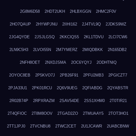
2G8M6D58
2HDT2UKH
2HLBXGGN
2HMC2F0V
2HO7QAUP
2HYWPJNU
2IIHI162
2J4TVL9Q
2JDKS9WZ
2JG4QYDE
2JSJLGSQ
2KKCIQS5
2KL1TDVU
2LCI7CW6
2LN9C5H3
2LVOI55N
2M7YMERZ
2MIQDBKK
2N165DB2
2NFH8OET
2NXDJSMA
2OC6YQYJ
2ODHTNIQ
2OYOC8EB
2P5KVO7J
2PB26F91
2PFU2MB3
2PGICZT7
2PJA33U1
2PK01RCU
2Q6V9UEG
2QFIABDG
2QYABSTR
2R02B74P
2RPXRAZM
2SAV54DE
2SS1XHM0
2T0TIR21
2T4QFIOC
2T8M8OOV
2TGAD2ZO
2TMUAAY5
2TOT3HO1
2TT1JPJ0
2TVCNBU8
2TWC2CET
2U1JCAWR
2UABCBNW