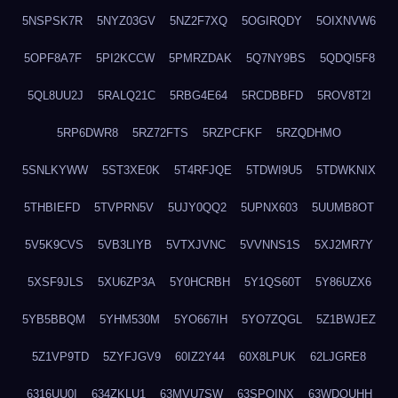
5NSPSK7R
5NYZ03GV
5NZ2F7XQ
5OGIRQDY
5OIXNVW6
5OPF8A7F
5PI2KCCW
5PMRZDAK
5Q7NY9BS
5QDQI5F8
5QL8UU2J
5RALQ21C
5RBG4E64
5RCDBBFD
5ROV8T2I
5RP6DWR8
5RZ72FTS
5RZPCFKF
5RZQDHMO
5SNLKYWW
5ST3XE0K
5T4RFJQE
5TDWI9U5
5TDWKNIX
5THBIEFD
5TVPRN5V
5UJY0QQ2
5UPNX603
5UUMB8OT
5V5K9CVS
5VB3LIYB
5VTXJVNC
5VVNNS1S
5XJ2MR7Y
5XSF9JLS
5XU6ZP3A
5Y0HCRBH
5Y1QS60T
5Y86UZX6
5YB5BBQM
5YHM530M
5YO667IH
5YO7ZQGL
5Z1BWJEZ
5Z1VP9TD
5ZYFJGV9
60IZ2Y44
60X8LPUK
62LJGRE8
6316UU0I
634ZKLU1
63MVU7SW
63SPQINX
63WDQUHH