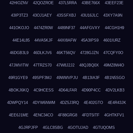
42HIOZNV
42QOZROE
437L5RRA
43BE766X
43EEF23E
43IP3TZ3
43OJ1AEY
43SSFXBJ
43U16JLC
43XY7A9N
441OKOJO
4474ZR0W
4489NF37
44AFGVXY
44CGH1H9
44E14L85
44VA5KJF
44XI8AFW
45A3IPS9
4601IURZ
46DGB3L9
46DLKJV6
46KT56QV
4728GJZN
47CQFY0O
47JMVITW
47TRZS70
47W8J2J2
48QJBQ0X
49MZ8W4O
49R1GYE9
49SPF3MJ
49WWVPJU
4B13IA3F
4B1N5SGO
4BOKJ6KQ
4C9HCESS
4D64LFAR
4D90P4CC
4DV2LKB3
4DWPQY14
4DYW6NWM
4DZ5J3RQ
4E402GTO
4E4R43JK
4EE6J1ME
4ENC34CO
4F88GRG8
4FDT5ITF
4GHTKFV1
4GJRPJFP
4GLC8SBG
4GOTUJAD
4GTUQOMS