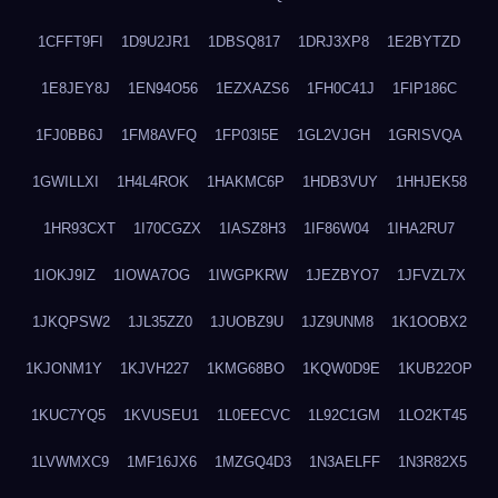
1CFFT9FI
1D9U2JR1
1DBSQ817
1DRJ3XP8
1E2BYTZD
1E8JEY8J
1EN94O56
1EZXAZS6
1FH0C41J
1FIP186C
1FJ0BB6J
1FM8AVFQ
1FP03I5E
1GL2VJGH
1GRISVQA
1GWILLXI
1H4L4ROK
1HAKMC6P
1HDB3VUY
1HHJEK58
1HR93CXT
1I70CGZX
1IASZ8H3
1IF86W04
1IHA2RU7
1IOKJ9IZ
1IOWA7OG
1IWGPKRW
1JEZBYO7
1JFVZL7X
1JKQPSW2
1JL35ZZ0
1JUOBZ9U
1JZ9UNM8
1K1OOBX2
1KJONM1Y
1KJVH227
1KMG68BO
1KQW0D9E
1KUB22OP
1KUC7YQ5
1KVUSEU1
1L0EECVC
1L92C1GM
1LO2KT45
1LVWMXC9
1MF16JX6
1MZGQ4D3
1N3AELFF
1N3R82X5