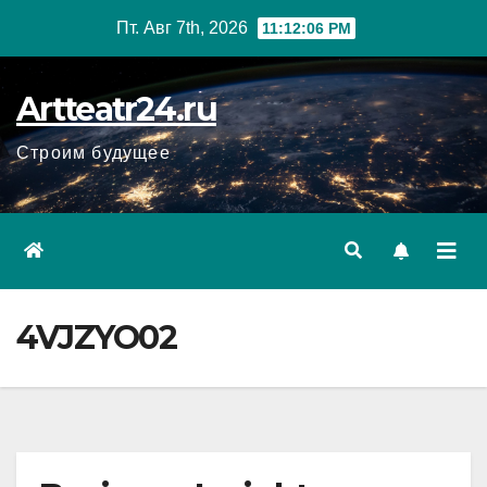
Перейти
Пт. Авг 7th, 2026
11:12:08 PM
к
содержанию
Artteatr24.ru
Строим будущее
4VJZYO02