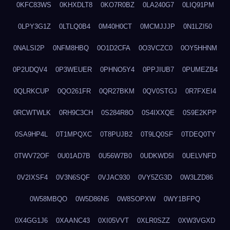
0KFC83WS
0KHXDLT8
0KO7R0BZ
0LA240G7
0LIQ91PM
0LPY3G1Z
0LTLQ0B4
0M40H0CT
0MCMJJJP
0N1LZI50
0NALSI2P
0NFM8HBQ
0O1D2CFA
0O3VCZC0
0OY5HHNM
0P2UDQV4
0P3WEUER
0PHNO5Y4
0PPJIUB7
0PUMEZB4
0QLRKCUP
0QO261FR
0QR27BKM
0QV0STGJ
0R7FXEI4
0RCWTWLK
0RH9C3CH
0S284R8O
0S4IXXQE
0S9E2KPP
0SA9HP4L
0T1MPQXC
0T8PUJB2
0T9LQ0SF
0TDEQ0TY
0TWV72OF
0U01AD7B
0U56W7B0
0UDKWD5I
0UELVNFD
0V2IXSF4
0V3N6SQF
0VJAC930
0VY5ZG3D
0W3LZD86
0W58MBQO
0W5D86N5
0W8SOPXW
0WY1BFPQ
0X4GG1J6
0XAANC43
0XI05VVT
0XLR0SZZ
0XW3VGXD