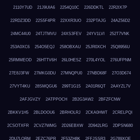
2110Y7UD
21J9UIA6
2254Q10C
226DDKTL
22R2IX7P
22RDZ3DD
22S5F4PR
22XXR3UO
232PTAJG
24AZ56D2
24MC44U0
24TJTMVU
24XS3FEV
24YV1LVI
252T7VNK
253A0XC6
254O5EQJ
258OBXAU
25JR0XCH
25Q8956U
25RMMEOD
26HTTV6H
26L0HESZ
270L4YOL
276UFPNM
27E8J3FW
27MKG0DU
27MNQPU0
27NBD68F
27O3D674
27VYT4KU
28SMQGU6
299T1G15
2A01R6QT
2AAYZL7V
2AFJGVZY
2ATPPOCH
2B2G3AW2
2BFZFCNW
2BKKV1H5
2BLDOOU6
2BRHOLRJ
2CKA0HWT
2CRELPQI
2CSOTXFR
2CVZ7WMG
2D26EBXW
2D942LRG
2DPSN680
2DU7LORM
2EZC76PR
2F53ZH8K
2FFJSSR3
2G789XQE