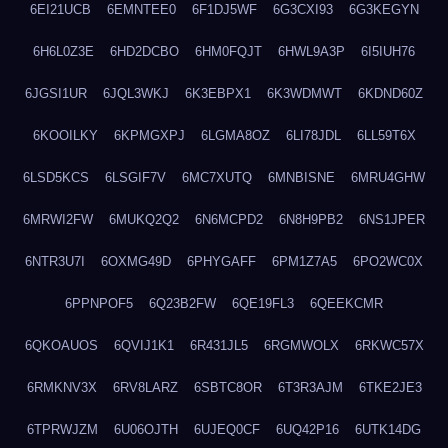
6EI21UCB
6EMNTEE0
6F1DJ5WF
6G3CXI93
6G3KEGYN
6H6L0Z3E
6HD2DCBO
6HM0FQJT
6HWL9A3P
6I5IUH76
6JGSI1UR
6JQL3WKJ
6K3EBPX1
6K3WDMWT
6KDND60Z
6KOOILKY
6KPMGXPJ
6LGMA8OZ
6LI78JDL
6LL59T6X
6LSD5KCS
6LSGIF7V
6MC7XUTQ
6MNBISNE
6MRU4GHW
6MRWI2FW
6MUKQ2Q2
6N6MCPD2
6N8H9PB2
6NS1JPER
6NTR3U7I
6OXMG49D
6PHYGAFF
6PM1Z7A5
6PO2WC0X
6PPNPOF5
6Q23B2FW
6QE19FL3
6QEEKCMR
6QKOAUOS
6QVIJ1K1
6R431JL5
6RGMWOLX
6RKWC57X
6RMKNV3X
6RV8LARZ
6SBTC8OR
6T3R3AJM
6TKE2JE3
6TPRWJZM
6U06OJTH
6UJEQ0CF
6UQ42P16
6UTK14DG