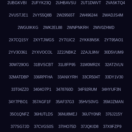
2UBGKVBI
2UFYK23Q
2UHBAVSU
2UT1DWVT
2VA5KTQ4
2VUSTJE1
2VY55Q8B
2W29565T
2W496244
2WADJS4M
2WGUIKKG
2WK2EL88
2WNPNKRH
2WV0ZHMD
2X7CQ1SY
2XYTJWGS
2Y7I1IC2
2YKK8NSK
2YT95AO1
2YV3O361
2YXVOCOL
2Z2JNBKZ
2ZAJL9NV
30D5VUM9
30W729OG
31BVSCBT
31L8FP95
31M0MR2X
32AT2VLN
32MATDBP
336RPFHA
33ANXYRH
33CR504T
33DY1V30
33T04ZZ0
3404O7P1
3478760D
34F92RUM
34HYUF3N
34Y7PBO1
357AGF1F
35AF37G3
35HVS0VG
35MJZMAN
35O1QNFZ
36HUTLDS
36NU8MEJ
36U7Y0NR
376J215Y
377SG7JD
37CVGS0S
37IHO75D
37JQKID8
37X9FZP9