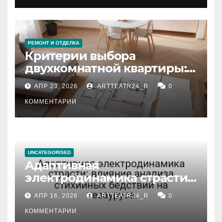
РЕМОНТ И ОТДЕЛКА
Критерии выбора
двухкомнатной квартиры:
планировка, площадь,
АПР 23, 2026
ARTTEATR24_R
0
состояние и документация
КОММЕНТАРИИ
UNCATEGORISED
Адаптивная
электродинамика страсти:
влияние анализа
АПР 16, 2026
ARTTEATR24_R
0
стихийных бедствий на
тезауруса
КОММЕНТАРИИ