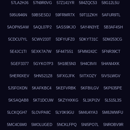
57LA2HJ6
57N9R0VG
57Z141YR
584ZQC53
58G12L5U
595U946N
59BSESDJ
59FRMR7X
59T11ZKH
5AFUR9TL
5AOPNSAW
5AQL07P2
5ASS9KJO
5AY4N3YE
5B3AF4SH
5CDCU7YL
5CWV233T
5DFYUFZ0
5DKYT31C
5DM253CG
5E4JC1TI
5EXK7A7W
5F447S51
5FMM242C
5FNR39CT
5GEF3377
5GYKO7P3
5H18E5N3
5H4C8VII
5HANI4XK
5HER0XEV
5HNS21Z8
5IFXGJFK
5IITXOZY
5IVSLWGV
5J5FOXDN
5KAFKBC4
5KEFVRBK
5KFBILGV
5KP635PE
5KSAQAB8
5KT1DCUW
5KZYHXKG
5L1KPI2V
5L515L3S
5LCKQGH7
5LOVPA8C
5LY0K9GU
5M4U4YA3
5M8JMWFU
5MC4C6M0
5MOLUGED
5NCKLFPQ
5NI5PO7L
5NROBV9R