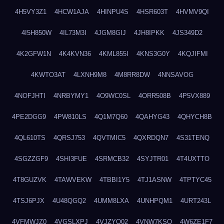
4H5VY3Z1
4HCW1AJA
4HINPU4S
4HSR603T
4HVMV9QI
4I5H850W
4IL73M3I
4JGM8GIJ
4JH8IPKK
4JS349D2
4K2GFW1N
4K4KVN36
4KML855I
4KNS3G0Y
4KQJIFMI
4KWTO3AT
4LXNH9M8
4M8RR8DW
4NNSAVOG
4NOFJHTI
4NRBYMY1
4O9WC0SL
4ORR508B
4P5VX889
4PE2DGG9
4PW810LS
4Q1M7Q60
4QAHYG43
4QHYCH8B
4QL610TS
4QRSJ753
4QVTMIC5
4QXRDQN7
4S31TENQ
4SGZZGF9
4SHI3FUE
4SRMCB32
4SYJTR01
4T4UXTTO
4T8GUZVK
4TAWVEKW
4TBBI1Y5
4TJ1ASNW
4TPTYC45
4TSJ6PJX
4U48QGQ2
4UMM8LXA
4UNHPQM1
4URT243L
4VFMWJZ0
4VGSLXPJ
4VJZYO02
4VNW7KSQ
4W6ZE1F7