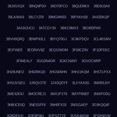
38J0SXQX
38NQ9PDV
38O70PCO
38QUD9KX
39D3U3A0
39LAIWA9
39LCYZRI
39MGWN55
39PXKH1B
3A43DKQP
3AGNJUCU
3ATCGY3X
3BKC9MX3
3BORDPAR
3BVH0QRQ
3BWP93L1
3BYQ70GJ
3C9KPDQV
3CL4BSMV
3EIFINEE
3EORXV8Z
3EQ3JWOM
3F09CZ9V
3F1DPDSC
3F84EALY
3GGDN4OR
3GKCN4NY
3GVOCWRP
3H28UNEO
3H92RKQ0
3HG56NHN
3HHJ1KQM
3HSTLPXX
3HSUVSEU
3JRQV2TE
3JX0QDYF
3LXYAX0G
3M0R5J0Y
3ME42K9J
3MOCREJ1
3MX1P1T9
3MYP6NEF
3N0IPODU
3N8UCE6Q
3NE5SFF6
3NH0FX33
3NISGAEP
3O3KQQ4F
3OBDFAXI
3OE9P0KI
3OPSZTYE
3OSK46GW
3P20H0VW