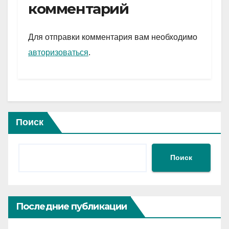
gr
s
а
комментарий
a
A
в
m
p
и
Для отправки комментария вам необходимо
p
ть
авторизоваться
.
Поиск
Поиск
Последние публикации