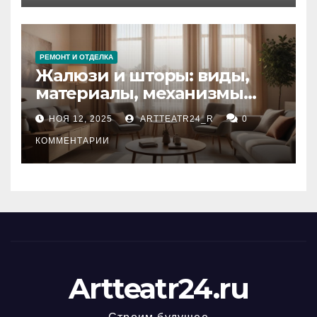
РЕМОНТ И ОТДЕЛКА
Жалюзи и шторы: виды,
материалы, механизмы
управления и уход
НОЯ 12, 2025
ARTTEATR24_R
0
КОММЕНТАРИИ
Artteatr24.ru