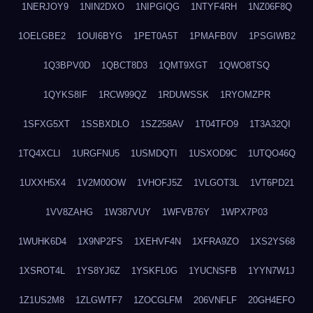
1NERJOY9
1NIN2DXO
1NIPGIQG
1NTYF4RH
1NZ06F8Q
1OELGBE2
1OUI6BYG
1PET0A5T
1PMAFB0V
1PSGIWB2
1Q3BPV0D
1QBCT8D3
1QMT9XGT
1QWO8TSQ
1QYKS8IF
1RCW99QZ
1RDUWSSK
1RYOMZPR
1SFXG5XT
1SSBXDLO
1SZ258AV
1T04TFO9
1T3A32QI
1TQ4XCLI
1URGFNU5
1USMDQTI
1USXOD9C
1UTQO46Q
1UXXH5X4
1V2M00OW
1VHOFJ5Z
1VLGOT3L
1VT6PD21
1VV8ZAHG
1W387VUY
1WFVB76Y
1WPX7P03
1WUHK6D4
1X9NP2FS
1XEHVF4N
1XFRA9ZO
1XS2YS68
1XSROT4L
1YS8YJ6Z
1YSKFL0G
1YUCNSFB
1YYN7W1J
1Z1US2M8
1ZLGWTF7
1ZOCGLFM
206VNFLF
20GH4EFO