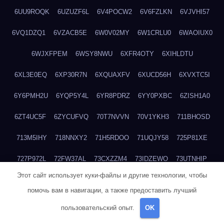
6UU9ROQK
6UZUZF6L
6V4POCW2
6V6FZLKN
6VJVHI57
6VQ1DZQ1
6VZACB5E
6W0V02MY
6W1CRLU0
6WAOIUX0
6WJXFPEM
6WSY8NWU
6XFR4OTY
6XIHLDTU
6XL3E0EQ
6XP30R7N
6XQUAXFV
6XUCD56H
6XVXTC5I
6Y6PMH2U
6YQP5Y4L
6YR8PDRZ
6YY0PXBC
6ZISH1A0
6ZT4UC5F
6ZYCUFVQ
70T7NVVN
70V1YKH3
711BHOSD
713M5IHY
718NNXY2
71H5RDOO
71UQJY58
725P81XE
727P972L
72FW37AL
73CXZZM4
73IDZEWO
73UTNHIP
Этот сайт использует куки-файлы и другие технологии, чтобы
73VKAF4E
740HGIUK
745ACL1O
74DPJX4S
74DVDXRM
помочь вам в навигации, а также предоставить лучший
74FGRN3A
7612HD1B
7651K273
76BJGQ4F
76G4013Z
пользовательский опыт.
OK
76HU4CRK
76LLJI2Y
7777M27H
77BED9B2
77BGMMG4