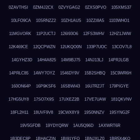
0ZAVTHSI
0ZM4J2CX
0ZVYGAG2
0ZXS0PVO
105XMS37
10LFO9CA
10SRNZZ2
10ZH1AUS
10ZZI8A5
1103WHO1
11MGVORK
11P2UCTJ
126I93O6
12FS3WHV
12HZ1JWW
12K469CE
12QCPWZN
12UKQO0N
133P7UOC
13COV7L8
14GYHZ3D
14H4A825
14M9BJ75
14NJ13LJ
14PRJLGB
14PRLC85
14WY7OYZ
1546DY9V
15B2SHBQ
15C9WR6H
160ON64P
16P9KSF6
16SBWI43
16U7RZJT
179PIGYE
17HG5UY8
17SO7X9S
17UXEZ2B
17VE7UAW
181QKVNV
18FL2H11
18UVF9V8
19CWX8Y9
19S0NNZV
19SYNG2F
19V5GFDB
19YDYQRW
1AU5Q96D
1AXWRT6R
1B3DEC8P
1BHACZIN
1BI91YFQ
1BNJXLZ0
1BR5X4KO