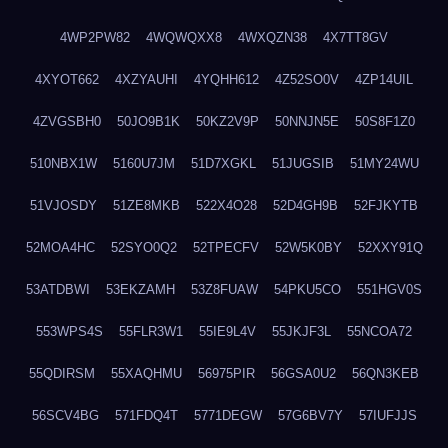
4WP2PW82
4WQWQXX8
4WXQZN38
4X7TT8GV
4XYOT662
4XZYAUHI
4YQHH612
4Z52SO0V
4ZP14UIL
4ZVGSBH0
50JO9B1K
50KZ2V9P
50NNJN5E
50S8F1Z0
510NBX1W
5160U7JM
51D7XGKL
51JUGSIB
51MY24WU
51VJOSDY
51ZE8MKB
522X4O28
52D4GH9B
52FJKYTB
52MOA4HC
52SYO0Q2
52TPECFV
52W5K0BY
52XXY91Q
53ATDBWI
53EKZAMH
53Z8FUAW
54PKU5CO
551HGV0S
553WPS4S
55FLR3W1
55IE9L4V
55JKJF3L
55NCOA72
55QDIRSM
55XAQHMU
56975PIR
56GSA0U2
56QN3KEB
56SCV4BG
571FDQ4T
5771DEGW
57G6BV7Y
57IUFJJS