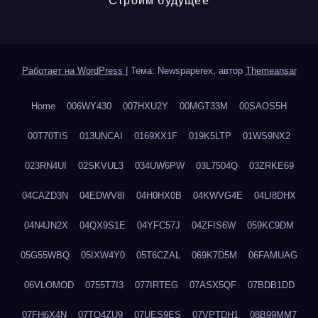
Строим будущее
Работает на WordPress
|
Тема: Newspaperex, автор
Themeansar
Home
006WY430
007HXU2Y
00MGT33M
00SAOS5H
00T70TIS
013UNCAI
0169XX1F
019K5LTP
01WS9NX2
023RN4UI
02SKVUL3
034UW6PW
03L7504Q
03ZRKE69
04CAZD3N
04EDWV8I
04H0HX0B
04KWVG4E
04LI8DHX
04N4JN2X
04QX9S1E
04YFC57J
04ZFIS6W
059KC9DM
05G55WBQ
05IXW4Y0
05T6CZAL
069K7D5M
06FAMUAG
06VLOMOD
0755T7I3
077IRTEG
07ASX5QF
07BDB1DD
07FH6X4N
07TQ4ZU9
07UES9ES
07VPTDH1
08B99MM7