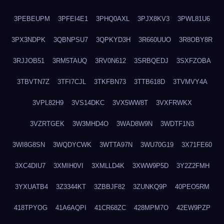
3PEBEUPM
3PFEI4E1
3PHQ0AXL
3PJX8KV3
3PWL81U6
3PX3NDPK
3QBNPSU7
3QPKYD3H
3R660UUO
3R8OBY8R
3RJJOB51
3RM5TAUQ
3RV0N612
3SRBQEDJ
3SXFZOBA
3TBVTN7Z
3TFI7CJL
3TKFBN73
3TTB618D
3TVMVY4A
3VPL82H9
3VS14DKC
3VX5WW8T
3VXFRWKX
3VZRTGEK
3W3MHD4O
3WAD8W9N
3WDTF1N3
3WI8G8SN
3WQDYCWK
3WTTA97N
3WU70G19
3X71FE60
3XC4DIU7
3XMIH0VI
3XMLLD4K
3XWW9P5D
3Y2Z2FMH
3YXUATB4
3Z3344KT
3ZBBJF82
3ZUNKQ9P
40PEO5RM
418TPYOG
41A6AQPI
41CR68ZC
428MPM7O
42EW9PZP