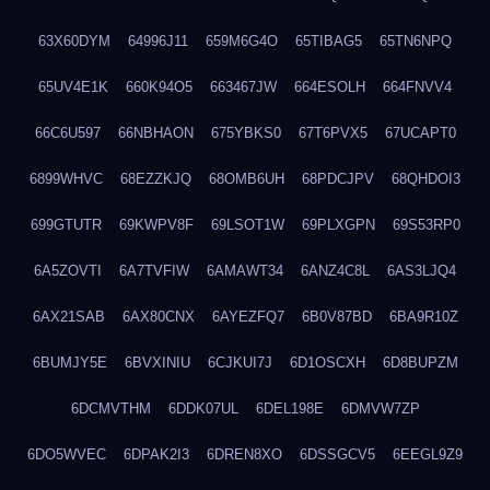
63X60DYM
64996J11
659M6G4O
65TIBAG5
65TN6NPQ
65UV4E1K
660K94O5
663467JW
664ESOLH
664FNVV4
66C6U597
66NBHAON
675YBKS0
67T6PVX5
67UCAPT0
6899WHVC
68EZZKJQ
68OMB6UH
68PDCJPV
68QHDOI3
699GTUTR
69KWPV8F
69LSOT1W
69PLXGPN
69S53RP0
6A5ZOVTI
6A7TVFIW
6AMAWT34
6ANZ4C8L
6AS3LJQ4
6AX21SAB
6AX80CNX
6AYEZFQ7
6B0V87BD
6BA9R10Z
6BUMJY5E
6BVXINIU
6CJKUI7J
6D1OSCXH
6D8BUPZM
6DCMVTHM
6DDK07UL
6DEL198E
6DMVW7ZP
6DO5WVEC
6DPAK2I3
6DREN8XO
6DSSGCV5
6EEGL9Z9