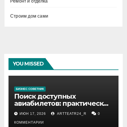
Ремонт и отделка
Строим дом сами
YOU MISSED
БИЗНЕС СОВЕТНИК
Поиск доступных
авиабилетов: практические
рекомендации
ИЮН 17, 2026
ARTTEATR24_R
0
КОММЕНТАРИИ