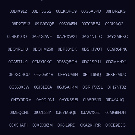
08DIX912
08EH3GS2
08EKQPQ9
08G6A3PD
08HJRZKG
08R2TE13
091V6YQE
0959345H
097C3BE4
09DI9AQ2
09RKK0JO
0A54G2WE
0A7RXWXI
0AG4NTTC
0AYXMFKC
0BO4RLHU
0BOHM258
0BPJ04DK
0BSHJVOT
0C9RGFN6
0CA5T1U9
0CMYI0KC
0D38QEGH
0DCJSPJ1
0DZMHHX1
0E9GCHCU
0EZ05K4R
0FFYUM84
0FLIL6GQ
0FXF2MUD
0G363XJW
0GI31E0A
0GJSAH4M
0GRH7XSL
0H17NT32
0H7Y9RRM
0H9OI0N1
0HYK5SEI
0IA5RSJ3
0IF4Y4UQ
0IM5QCNL
0IUZL33Y
0J6YMSQ9
0JAWX05J
0JMG9NJH
0JX5HAPI
0JXDX9ZM
0K8I19RD
0KA2KHRR
0KCE9EJG