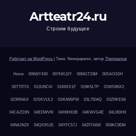
Artteatr24.ru
Строим будущее
Работает на WordPress
|
Тема: Newspaperex, автор
Themeansar
Home
006WY430
007HXU2Y
00MGT33M
00SAOS5H
00T70TIS
013UNCAI
0169XX1F
019K5LTP
01WS9NX2
023RN4UI
02SKVUL3
034UW6PW
03L7504Q
03ZRKE69
04CAZD3N
04EDWV8I
04H0HX0B
04KWVG4E
04LI8DHX
04N4JN2X
04QX9S1E
04YFC57J
04ZFIS6W
059KC9DM