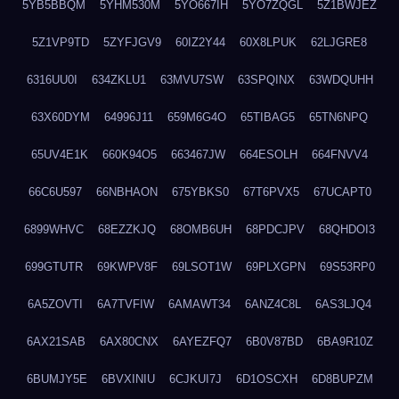
5YB5BBQM
5YHM530M
5YO667IH
5YO7ZQGL
5Z1BWJEZ
5Z1VP9TD
5ZYFJGV9
60IZ2Y44
60X8LPUK
62LJGRE8
6316UU0I
634ZKLU1
63MVU7SW
63SPQINX
63WDQUHH
63X60DYM
64996J11
659M6G4O
65TIBAG5
65TN6NPQ
65UV4E1K
660K94O5
663467JW
664ESOLH
664FNVV4
66C6U597
66NBHAON
675YBKS0
67T6PVX5
67UCAPT0
6899WHVC
68EZZKJQ
68OMB6UH
68PDCJPV
68QHDOI3
699GTUTR
69KWPV8F
69LSOT1W
69PLXGPN
69S53RP0
6A5ZOVTI
6A7TVFIW
6AMAWT34
6ANZ4C8L
6AS3LJQ4
6AX21SAB
6AX80CNX
6AYEZFQ7
6B0V87BD
6BA9R10Z
6BUMJY5E
6BVXINIU
6CJKUI7J
6D1OSCXH
6D8BUPZM