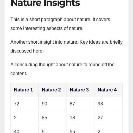
Nature Insights
This is a short paragraph about nature. It covers
some interesting aspects of nature.
Another short insight into nature. Key ideas are briefly
discussed here.
A concluding thought about nature to round off the
content.
Nature 1
Nature 2
Nature 3
Nature 4
72
90
87
98
2
85
18
27
40
9
55
2