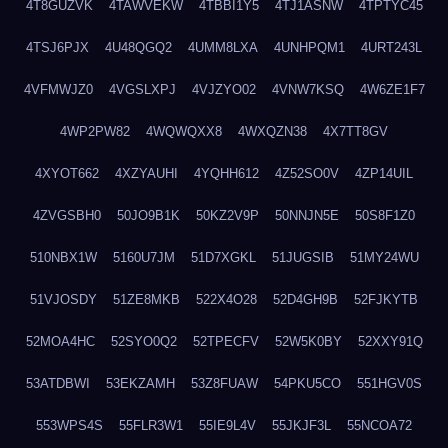
4T8GUZVK
4TAWVEKW
4TBBI1Y5
4TJ1ASNW
4TPTYC45
4TSJ6PJX
4U48QGQ2
4UMM8LXA
4UNHPQM1
4URT243L
4VFMWJZ0
4VGSLXPJ
4VJZYO02
4VNW7KSQ
4W6ZE1F7
4WP2PW82
4WQWQXX8
4WXQZN38
4X7TT8GV
4XYOT662
4XZYAUHI
4YQHH612
4Z52SO0V
4ZP14UIL
4ZVGSBH0
50JO9B1K
50KZ2V9P
50NNJN5E
50S8F1Z0
510NBX1W
5160U7JM
51D7XGKL
51JUGSIB
51MY24WU
51VJOSDY
51ZE8MKB
522X4O28
52D4GH9B
52FJKYTB
52MOA4HC
52SYO0Q2
52TPECFV
52W5K0BY
52XXY91Q
53ATDBWI
53EKZAMH
53Z8FUAW
54PKU5CO
551HGV0S
553WPS4S
55FLR3W1
55IE9L4V
55JKJF3L
55NCOA72