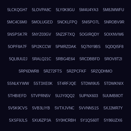
5LCKQGH7
5LOVPA8C
5LY0K9GU
5M4U4YA3
5M8JMWFU
5MC4C6M0
5MOLUGED
5NCKLFPQ
5NI5PO7L
5NROBV9R
5NSPSK7R
5NYZ03GV
5NZ2F7XQ
5OGIRQDY
5OIXNVW6
5OPF8A7F
5PI2KCCW
5PMRZDAK
5Q7NY9BS
5QDQI5F8
5QL8UU2J
5RALQ21C
5RBG4E64
5RCDBBFD
5ROV8T2I
5RP6DWR8
5RZ72FTS
5RZPCFKF
5RZQDHMO
5SNLKYWW
5ST3XE0K
5T4RFJQE
5TDWI9U5
5TDWKNIX
5THBIEFD
5TVPRN5V
5UJY0QQ2
5UPNX603
5UUMB8OT
5V5K9CVS
5VB3LIYB
5VTXJVNC
5VVNNS1S
5XJ2MR7Y
5XSF9JLS
5XU6ZP3A
5Y0HCRBH
5Y1QS60T
5Y86UZX6