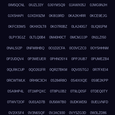
0IM5QCNL
0IUZL33Y
0J6YMSQ9
0JAWX05J
0JMG9NJH
0JX5HAPI
0JXDX9ZM
0K8I19RD
0KA2KHRR
0KCE9EJG
0KFC83WS
0KHXDLT8
0KO7R0BZ
0LA240G7
0LIQ91PM
0LPY3G1Z
0LTLQ0B4
0M40H0CT
0MCMJJJP
0N1LZI50
0NALSI2P
0NFM8HBQ
0O1D2CFA
0O3VCZC0
0OY5HHNM
0P2UDQV4
0P3WEUER
0PHNO5Y4
0PPJIUB7
0PUMEZB4
0QLRKCUP
0QO261FR
0QR27BKM
0QV0STGJ
0R7FXEI4
0RCWTWLK
0RH9C3CH
0S284R8O
0S4IXXQE
0S9E2KPP
0SA9HP4L
0T1MPQXC
0T8PUJB2
0T9LQ0SF
0TDEQ0TY
0TWV72OF
0U01AD7B
0U56W7B0
0UDKWD5I
0UELVNFD
0V2IXSF4
0V3N6SQF
0VJAC930
0VY5ZG3D
0W3LZD86