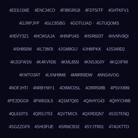
4EE6J1ME
4ENC34CO
4F88GRG8
4FDT5ITF
4GHTKFV1
4GJRPJFP
4GLC8SBG
4GOTUJAD
4GTUQOMS
4H5VY3Z1
4HCW1AJA
4HINPU4S
4HSR603T
4HVMV9QI
4I5H850W
4IL73M3I
4JGM8GIJ
4JH8IPKK
4JS349D2
4K2GFW1N
4K4KVN36
4KML855I
4KNS3G0Y
4KQJIFMI
4KWTO3AT
4LXNH9M8
4M8RR8DW
4NNSAVOG
4NOFJHTI
4NRBYMY1
4O9WC0SL
4ORR508B
4P5VX889
4PE2DGG9
4PW810LS
4Q1M7Q60
4QAHYG43
4QHYCH8B
4QL610TS
4QRSJ753
4QVTMIC5
4QXRDQN7
4S31TENQ
4SGZZGF9
4SHI3FUE
4SRMCB32
4SYJTR01
4T4UXTTO