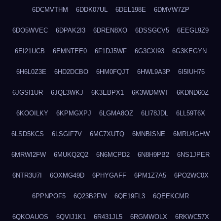
6DCMVTHM
6DDK07UL
6DEL198E
6DMVW7ZP
6DO5WVEC
6DPAK2I3
6DREN8XO
6DSSGCV5
6EEGL9Z9
6EI21UCB
6EMNTEE0
6F1DJ5WF
6G3CXI93
6G3KEGYN
6H6L0Z3E
6HD2DCBO
6HM0FQJT
6HWL9A3P
6I5IUH76
6JGSI1UR
6JQL3WKJ
6K3EBPX1
6K3WDMWT
6KDND60Z
6KOOILKY
6KPMGXPJ
6LGMA8OZ
6LI78JDL
6LL59T6X
6LSD5KCS
6LSGIF7V
6MC7XUTQ
6MNBISNE
6MRU4GHW
6MRWI2FW
6MUKQ2Q2
6N6MCPD2
6N8H9PB2
6NS1JPER
6NTR3U7I
6OXMG49D
6PHYGAFF
6PM1Z7A5
6PO2WC0X
6PPNPOF5
6Q23B2FW
6QE19FL3
6QEEKCMR
6QKOAUOS
6QVIJ1K1
6R431JL5
6RGMWOLX
6RKWC57X