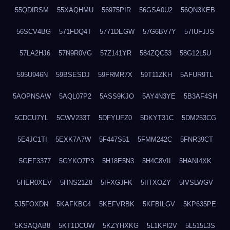
55QDIRSM
55XAQHMU
56975PIR
56GSA0U2
56QN3KEB
56SCV4BG
571FDQ4T
5771DEGW
57G6BV7Y
57IUFJJS
57LA2HJ6
57N9R0VG
57Z141YR
584ZQC53
58G12L5U
595U946N
59BSESDJ
59FRMR7X
59T11ZKH
5AFUR9TL
5AOPNSAW
5AQL07P2
5ASS9KJO
5AY4N3YE
5B3AF4SH
5CDCU7YL
5CWV233T
5DFYUFZ0
5DKYT31C
5DM253CG
5E4JC1TI
5EXK7A7W
5F447S51
5FMM242C
5FNR39CT
5GEF3377
5GYKO7P3
5H18E5N3
5H4C8VII
5HANI4XK
5HER0XEV
5HNS21Z8
5IFXGJFK
5IITXOZY
5IVSLWGV
5J5FOXDN
5KAFKBC4
5KEFVRBK
5KFBILGV
5KP635PE
5KSAQAB8
5KT1DCUW
5KZYHXKG
5L1KPI2V
5L515L3S