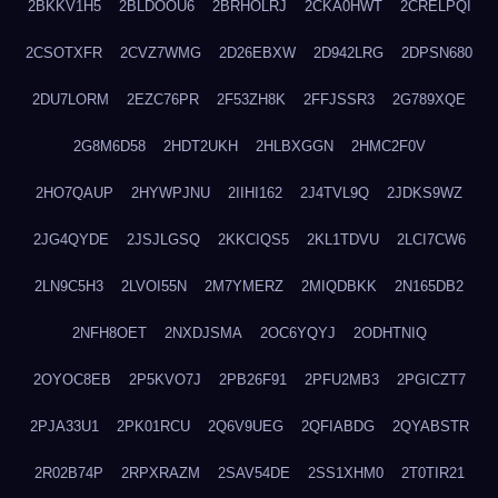
2BKKV1H5
2BLDOOU6
2BRHOLRJ
2CKA0HWT
2CRELPQI
2CSOTXFR
2CVZ7WMG
2D26EBXW
2D942LRG
2DPSN680
2DU7LORM
2EZC76PR
2F53ZH8K
2FFJSSR3
2G789XQE
2G8M6D58
2HDT2UKH
2HLBXGGN
2HMC2F0V
2HO7QAUP
2HYWPJNU
2IIHI162
2J4TVL9Q
2JDKS9WZ
2JG4QYDE
2JSJLGSQ
2KKCIQS5
2KL1TDVU
2LCI7CW6
2LN9C5H3
2LVOI55N
2M7YMERZ
2MIQDBKK
2N165DB2
2NFH8OET
2NXDJSMA
2OC6YQYJ
2ODHTNIQ
2OYOC8EB
2P5KVO7J
2PB26F91
2PFU2MB3
2PGICZT7
2PJA33U1
2PK01RCU
2Q6V9UEG
2QFIABDG
2QYABSTR
2R02B74P
2RPXRAZM
2SAV54DE
2SS1XHM0
2T0TIR21