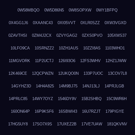
0W58MBQO
0W5D86N5
0W8SOPXW
0WY1BFPQ
0X4GG1J6
0XAANC43
0XI05VVT
0XLR0SZZ
0XW3VGXD
0ZAVTHSI
0ZM4J2CX
0ZVYGAG2
0ZXS0PVO
105XMS37
10LFO9CA
10SRNZZ2
10ZH1AUS
10ZZI8A5
1103WHO1
11MGVORK
11P2UCTJ
126I93O6
12FS3WHV
12HZ1JWW
12K469CE
12QCPWZN
12UKQO0N
133P7UOC
13COV7L8
14GYHZ3D
14H4A825
14M9BJ75
14NJ13LJ
14PRJLGB
14PRLC85
14WY7OYZ
1546DY9V
15B2SHBQ
15C9WR6H
160ON64P
16P9KSF6
16SBWI43
16U7RZJT
179PIGYE
17HG5UY8
17SO7X9S
17UXEZ2B
17VE7UAW
181QKVNV