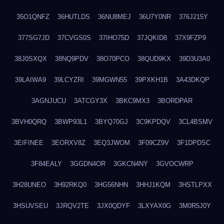
35O1QNFZ
36HUTLDS
36NU8MEJ
36U7Y0NR
376J215Y
377SG7JD
37CVGS0S
37IHO75D
37JQKID8
37X9FZP9
38J0SXQX
38NQ9PDV
38O70PCO
38QUD9KX
39D3U3A0
39LAIWA9
39LCYZRI
39MGWN55
39PXKH1B
3A43DKQP
3AGNJUCU
3ATCGY3X
3BKC9MX3
3BORDPAR
3BVH0QRQ
3BWP93L1
3BYQ70GJ
3C9KPDQV
3CL4BSMV
3EIFINEE
3EORXV8Z
3EQ3JWOM
3F09CZ9V
3F1DPDSC
3F84EALY
3GGDN4OR
3GKCN4NY
3GVOCWRP
3H28UNEO
3H92RKQ0
3HG56NHN
3HHJ1KQM
3HSTLPXX
3HSUVSEU
3JRQV2TE
3JX0QDYF
3LXYAX0G
3M0R5J0Y