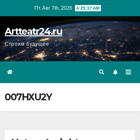
Перейти
Пт. Авг 7th, 2026
4:25:38 AM
к
содержанию
Artteatr24.ru
Строим будущее
007HXU2Y