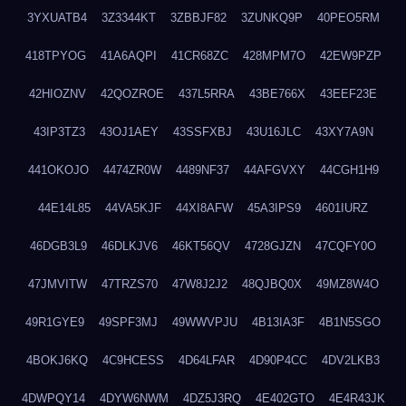
3YXUATB4
3Z3344KT
3ZBBJF82
3ZUNKQ9P
40PEO5RM
418TPYOG
41A6AQPI
41CR68ZC
428MPM7O
42EW9PZP
42HIOZNV
42QOZROE
437L5RRA
43BE766X
43EEF23E
43IP3TZ3
43OJ1AEY
43SSFXBJ
43U16JLC
43XY7A9N
441OKOJO
4474ZR0W
4489NF37
44AFGVXY
44CGH1H9
44E14L85
44VA5KJF
44XI8AFW
45A3IPS9
4601IURZ
46DGB3L9
46DLKJV6
46KT56QV
4728GJZN
47CQFY0O
47JMVITW
47TRZS70
47W8J2J2
48QJBQ0X
49MZ8W4O
49R1GYE9
49SPF3MJ
49WWVPJU
4B13IA3F
4B1N5SGO
4BOKJ6KQ
4C9HCESS
4D64LFAR
4D90P4CC
4DV2LKB3
4DWPQY14
4DYW6NWM
4DZ5J3RQ
4E402GTO
4E4R43JK