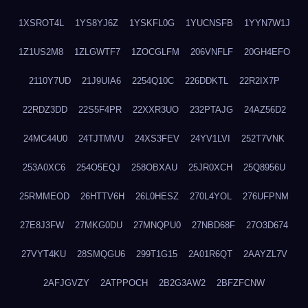
1XSROT4L
1YS8YJ6Z
1YSKFL0G
1YUCNSFB
1YYN7W1J
1Z1US2M8
1ZLGWTF7
1ZOCGLFM
206VNFLF
20GH4EFO
2110Y7UD
21J9UIA6
2254Q10C
226DDKTL
22R2IX7P
22RDZ3DD
22S5F4PR
22XXR3UO
232PTAJG
24AZ56D2
24MC44U0
24TJTMVU
24XS3FEV
24YV1LVI
252T7VNK
253A0XC6
254O5EQJ
258OBXAU
25JR0XCH
25Q8956U
25RMMEOD
26HTTV6H
26L0HESZ
270L4YOL
276UFPNM
27E8J3FW
27MKG0DU
27MNQPU0
27NBD68F
27O3D674
27VYT4KU
28SMQGU6
299T1G15
2A01R6QT
2AAYZL7V
2AFJGVZY
2ATPPOCH
2B2G3AW2
2BFZFCNW