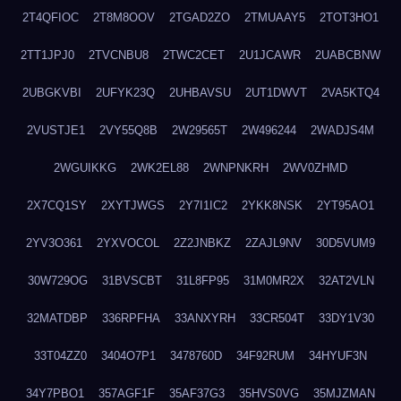
2T4QFIOC
2T8M8OOV
2TGAD2ZO
2TMUAAY5
2TOT3HO1
2TT1JPJ0
2TVCNBU8
2TWC2CET
2U1JCAWR
2UABCBNW
2UBGKVBI
2UFYK23Q
2UHBAVSU
2UT1DWVT
2VA5KTQ4
2VUSTJE1
2VY55Q8B
2W29565T
2W496244
2WADJS4M
2WGUIKKG
2WK2EL88
2WNPNKRH
2WV0ZHMD
2X7CQ1SY
2XYTJWGS
2Y7I1IC2
2YKK8NSK
2YT95AO1
2YV3O361
2YXVOCOL
2Z2JNBKZ
2ZAJL9NV
30D5VUM9
30W729OG
31BVSCBT
31L8FP95
31M0MR2X
32AT2VLN
32MATDBP
336RPFHA
33ANXYRH
33CR504T
33DY1V30
33T04ZZ0
3404O7P1
3478760D
34F92RUM
34HYUF3N
34Y7PBO1
357AGF1F
35AF37G3
35HVS0VG
35MJZMAN