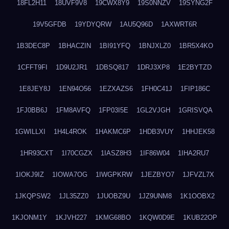
18FL2H11
18UVF9V8
19CWX8Y9
19S0NNZV
19SYNG2F
19V5GFDB
19YDYQRW
1AU5Q96D
1AXWRT6R
1B3DEC8P
1BHACZIN
1BI91YFQ
1BNJXLZ0
1BR5X4KO
1CFFT9FI
1D9U2JR1
1DBSQ817
1DRJ3XP8
1E2BYTZD
1E8JEY8J
1EN94O56
1EZXAZS6
1FH0C41J
1FIP186C
1FJ0BB6J
1FM8AVFQ
1FP03I5E
1GL2VJGH
1GRISVQA
1GWILLXI
1H4L4ROK
1HAKMC6P
1HDB3VUY
1HHJEK58
1HR93CXT
1I70CGZX
1IASZ8H3
1IF86W04
1IHA2RU7
1IOKJ9IZ
1IOWA7OG
1IWGPKRW
1JEZBYO7
1JFVZL7X
1JKQPSW2
1JL35ZZ0
1JUOBZ9U
1JZ9UNM8
1K1OOBX2
1KJONM1Y
1KJVH227
1KMG68BO
1KQW0D9E
1KUB22OP