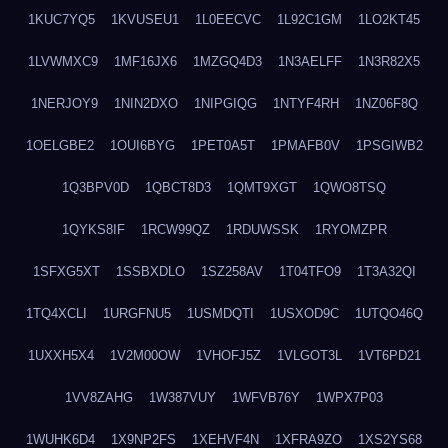
1KUC7YQ5
1KVUSEU1
1L0EECVC
1L92C1GM
1LO2KT45
1LVWMXC9
1MF16JX6
1MZGQ4D3
1N3AELFF
1N3R82X5
1NERJOY9
1NIN2DXO
1NIPGIQG
1NTYF4RH
1NZ06F8Q
1OELGBE2
1OUI6BYG
1PET0A5T
1PMAFB0V
1PSGIWB2
1Q3BPV0D
1QBCT8D3
1QMT9XGT
1QWO8TSQ
1QYKS8IF
1RCW99QZ
1RDUWSSK
1RYOMZPR
1SFXG5XT
1SSBXDLO
1SZ258AV
1T04TFO9
1T3A32QI
1TQ4XCLI
1URGFNU5
1USMDQTI
1USXOD9C
1UTQO46Q
1UXXH5X4
1V2M00OW
1VHOFJ5Z
1VLGOT3L
1VT6PD21
1VV8ZAHG
1W387VUY
1WFVB76Y
1WPX7P03
1WUHK6D4
1X9NP2FS
1XEHVF4N
1XFRA9ZO
1XS2YS68