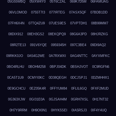
05G55WBQ
05IXW4Y0
05T6CZAL
069K7D5M
06FAMUAG
06VLOMOD
0755T7I3
077IRTEG
07ASX5QF
07BDB1DD
07FH6X4N
07TQ4ZU9
07UES9ES
07VPTDH1
08B99MM7
08DIX912
08EH3GS2
08EKQPQ9
08G6A3PD
08HJRZKG
08R2TE13
091V6YQE
0959345H
097C3BE4
09DI9AQ2
09RKK0JO
0A54G2WE
0A7RXWXI
0AG4NTTC
0AYXMFKC
0BO4RLHU
0BOHM258
0BPJ04DK
0BSHJVOT
0C9RGFN6
0CA5T1U9
0CMYI0KC
0D38QEGH
0DCJSPJ1
0DZMHHX1
0E9GCHCU
0EZ05K4R
0FFYUM84
0FLIL6GQ
0FXF2MUD
0G363XJW
0GI31E0A
0GJSAH4M
0GRH7XSL
0H17NT32
0H7Y9RRM
0H9OI0N1
0HYK5SEI
0IA5RSJ3
0IF4Y4UQ