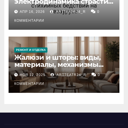
электродинамика страсти:
влияние анализа
АПР 16, 2026
ARTTEATR24_R
0
стихийных бедствий на
тезауруса
КОММЕНТАРИИ
РЕМОНТ И ОТДЕЛКА
Жалюзи и шторы: виды,
материалы, механизмы
управления и уход
НОЯ 12, 2025
ARTTEATR24_R
0
КОММЕНТАРИИ