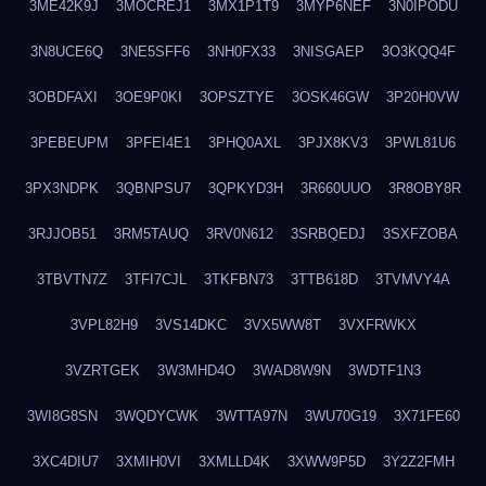
3ME42K9J
3MOCREJ1
3MX1P1T9
3MYP6NEF
3N0IPODU
3N8UCE6Q
3NE5SFF6
3NH0FX33
3NISGAEP
3O3KQQ4F
3OBDFAXI
3OE9P0KI
3OPSZTYE
3OSK46GW
3P20H0VW
3PEBEUPM
3PFEI4E1
3PHQ0AXL
3PJX8KV3
3PWL81U6
3PX3NDPK
3QBNPSU7
3QPKYD3H
3R660UUO
3R8OBY8R
3RJJOB51
3RM5TAUQ
3RV0N612
3SRBQEDJ
3SXFZOBA
3TBVTN7Z
3TFI7CJL
3TKFBN73
3TTB618D
3TVMVY4A
3VPL82H9
3VS14DKC
3VX5WW8T
3VXFRWKX
3VZRTGEK
3W3MHD4O
3WAD8W9N
3WDTF1N3
3WI8G8SN
3WQDYCWK
3WTTA97N
3WU70G19
3X71FE60
3XC4DIU7
3XMIH0VI
3XMLLD4K
3XWW9P5D
3Y2Z2FMH