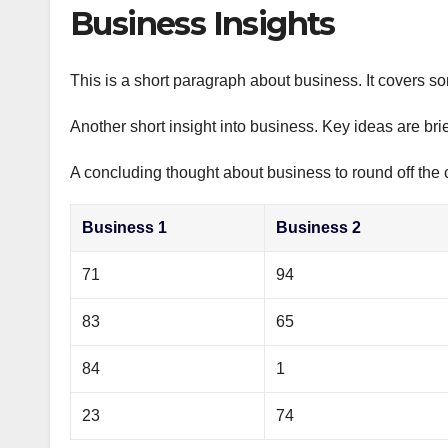
р
Business Insights
p
а
p
в
This is a short paragraph about business. It covers s
и
Another short insight into business. Key ideas are bri
т
ь
A concluding thought about business to round off the 
Business 1
Business 2
71
94
83
65
84
1
23
74