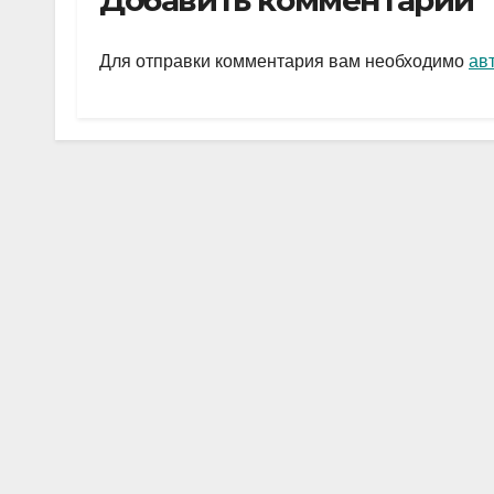
Добавить комментарий
gr
s
а
a
A
в
Для отправки комментария вам необходимо
ав
m
p
и
p
ть