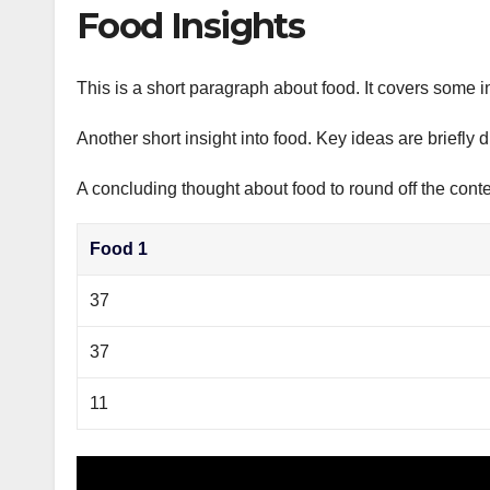
р
Food Insights
p
а
p
в
This is a short paragraph about food. It covers some i
и
Another short insight into food. Key ideas are briefly 
т
ь
A concluding thought about food to round off the conte
Food 1
37
37
11