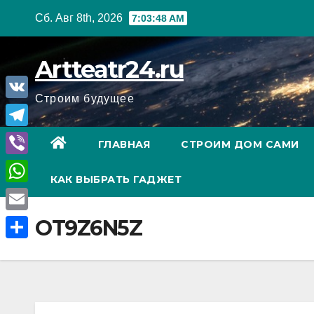
Перейти
Сб. Авг 8th, 2026
7:03:49 AM
к
содержанию
Artteatr24.ru
Строим будущее
V
K
T
ГЛАВНАЯ
СТРОИМ ДОМ САМИ
e
V
КАК ВЫБРАТЬ ГАДЖЕТ
l
i
W
e
b
h
E
OT9Z6N5Z
g
e
a
m
r
О
r
t
a
a
т
s
i
m
п
A
l