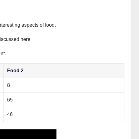
nteresting aspects of food.
discussed here.
nt.
Food 2
8
65
46