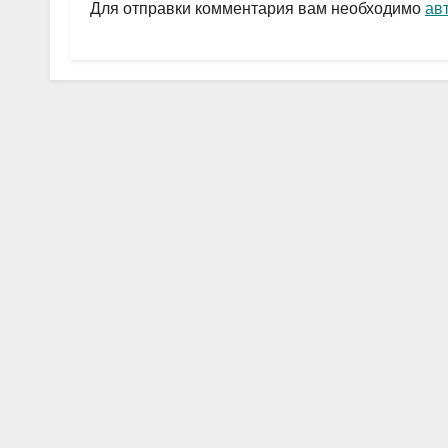
a
A
в
Для отправки комментария вам необходимо
ав
m
p
и
p
ть