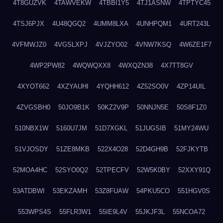
4T8GUZVK
4TAWVEKW
4TBBI1Y5
4TJ1ASNW
4TPTYC45
4TSJ6PJX
4U48QGQ2
4UMM8LXA
4UNHPQM1
4URT243L
4VFMWJZ0
4VGSLXPJ
4VJZYO02
4VNW7KSQ
4W6ZE1F7
4WP2PW82
4WQWQXX8
4WXQZN38
4X7TT8GV
4XYOT662
4XZYAUHI
4YQHH612
4Z52SO0V
4ZP14UIL
4ZVGSBH0
50JO9B1K
50KZ2V9P
50NNJN5E
50S8F1Z0
510NBX1W
5160U7JM
51D7XGKL
51JUGSIB
51MY24WU
51VJOSDY
51ZE8MKB
522X4O28
52D4GH9B
52FJKYTB
52MOA4HC
52SYO0Q2
52TPECFV
52W5K0BY
52XXY91Q
53ATDBWI
53EKZAMH
53Z8FUAW
54PKU5CO
551HGV0S
553WPS4S
55FLR3W1
55IE9L4V
55JKJF3L
55NCOA72