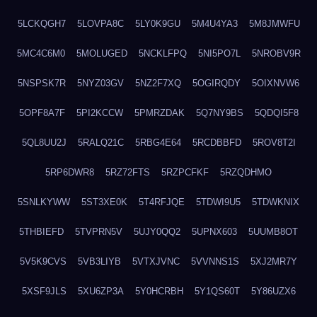
5LCKQGH7
5LOVPA8C
5LY0K9GU
5M4U4YA3
5M8JMWFU
5MC4C6M0
5MOLUGED
5NCKLFPQ
5NI5PO7L
5NROBV9R
5NSPSK7R
5NYZ03GV
5NZ2F7XQ
5OGIRQDY
5OIXNVW6
5OPF8A7F
5PI2KCCW
5PMRZDAK
5Q7NY9BS
5QDQI5F8
5QL8UU2J
5RALQ21C
5RBG4E64
5RCDBBFD
5ROV8T2I
5RP6DWR8
5RZ72FTS
5RZPCFKF
5RZQDHMO
5SNLKYWW
5ST3XE0K
5T4RFJQE
5TDWI9U5
5TDWKNIX
5THBIEFD
5TVPRN5V
5UJY0QQ2
5UPNX603
5UUMB8OT
5V5K9CVS
5VB3LIYB
5VTXJVNC
5VVNNS1S
5XJ2MR7Y
5XSF9JLS
5XU6ZP3A
5Y0HCRBH
5Y1QS60T
5Y86UZX6