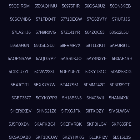
55QDIRSM
55XAQHMU
56975PIR
56GSA0U2
56QN3KEB
56SCV4BG
571FDQ4T
5771DEGW
57G6BV7Y
57IUFJJS
57LA2HJ6
57N9R0VG
57Z141YR
584ZQC53
58G12L5U
595U946N
59BSESDJ
59FRMR7X
59T11ZKH
5AFUR9TL
5AOPNSAW
5AQL07P2
5ASS9KJO
5AY4N3YE
5B3AF4SH
5CDCU7YL
5CWV233T
5DFYUFZ0
5DKYT31C
5DM253CG
5E4JC1TI
5EXK7A7W
5F447S51
5FMM242C
5FNR39CT
5GEF3377
5GYKO7P3
5H18E5N3
5H4C8VII
5HANI4XK
5HER0XEV
5HNS21Z8
5IFXGJFK
5IITXOZY
5IVSLWGV
5J5FOXDN
5KAFKBC4
5KEFVRBK
5KFBILGV
5KP635PE
5KSAQAB8
5KT1DCUW
5KZYHXKG
5L1KPI2V
5L515L3S