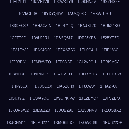
18FL2H11
18UVF9V8
19CWX8Y9
19S0NNZV
19SYNG2F
19V5GFDB
19YDYQRW
1AU5Q96D
1AXWRT6R
1B3DEC8P
1BHACZIN
1BI91YFQ
1BNJXLZ0
1BR5X4KO
1CFFT9FI
1D9U2JR1
1DBSQ817
1DRJ3XP8
1E2BYTZD
1E8JEY8J
1EN94O56
1EZXAZS6
1FH0C41J
1FIP186C
1FJ0BB6J
1FM8AVFQ
1FP03I5E
1GL2VJGH
1GRISVQA
1GWILLXI
1H4L4ROK
1HAKMC6P
1HDB3VUY
1HHJEK58
1HR93CXT
1I70CGZX
1IASZ8H3
1IF86W04
1IHA2RU7
1IOKJ9IZ
1IOWA7OG
1IWGPKRW
1JEZBYO7
1JFVZL7X
1JKQPSW2
1JL35ZZ0
1JUOBZ9U
1JZ9UNM8
1K1OOBX2
1KJONM1Y
1KJVH227
1KMG68BO
1KQW0D9E
1KUB22OP