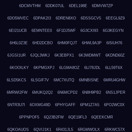
6DCMVTHM
6DDK07UL
6DEL198E
6DMVW7ZP
6DO5WVEC
6DPAK2I3
6DREN8XO
6DSSGCV5
6EEGL9Z9
6EI21UCB
6EMNTEE0
6F1DJ5WF
6G3CXI93
6G3KEGYN
6H6L0Z3E
6HD2DCBO
6HM0FQJT
6HWL9A3P
6I5IUH76
6JGSI1UR
6JQL3WKJ
6K3EBPX1
6K3WDMWT
6KDND60Z
6KOOILKY
6KPMGXPJ
6LGMA8OZ
6LI78JDL
6LL59T6X
6LSD5KCS
6LSGIF7V
6MC7XUTQ
6MNBISNE
6MRU4GHW
6MRWI2FW
6MUKQ2Q2
6N6MCPD2
6N8H9PB2
6NS1JPER
6NTR3U7I
6OXMG49D
6PHYGAFF
6PM1Z7A5
6PO2WC0X
6PPNPOF5
6Q23B2FW
6QE19FL3
6QEEKCMR
6QKOAUOS
6QVIJ1K1
6R431JL5
6RGMWOLX
6RKWC57X