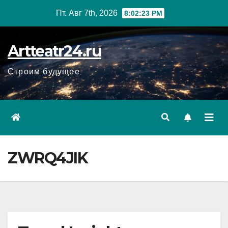
Перейти
Пт. Авг 7th, 2026
8:02:24 PM
к
содержанию
Artteatr24.ru
Строим будущее
ZWRQ4JIK