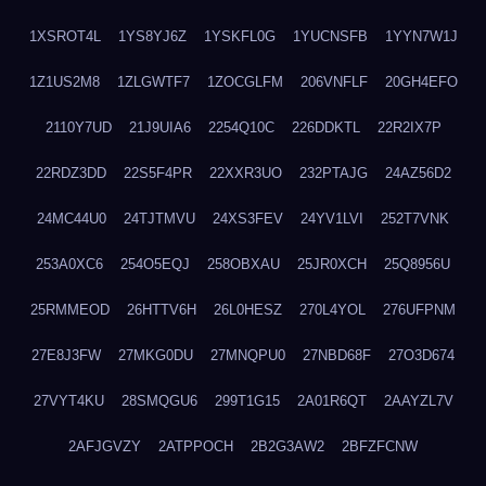
1XSROT4L
1YS8YJ6Z
1YSKFL0G
1YUCNSFB
1YYN7W1J
1Z1US2M8
1ZLGWTF7
1ZOCGLFM
206VNFLF
20GH4EFO
2110Y7UD
21J9UIA6
2254Q10C
226DDKTL
22R2IX7P
22RDZ3DD
22S5F4PR
22XXR3UO
232PTAJG
24AZ56D2
24MC44U0
24TJTMVU
24XS3FEV
24YV1LVI
252T7VNK
253A0XC6
254O5EQJ
258OBXAU
25JR0XCH
25Q8956U
25RMMEOD
26HTTV6H
26L0HESZ
270L4YOL
276UFPNM
27E8J3FW
27MKG0DU
27MNQPU0
27NBD68F
27O3D674
27VYT4KU
28SMQGU6
299T1G15
2A01R6QT
2AAYZL7V
2AFJGVZY
2ATPPOCH
2B2G3AW2
2BFZFCNW