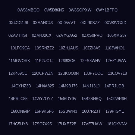
0W58MBQO
0W5D86N5
0W8SOPXW
0WY1BFPQ
0X4GG1J6
0XAANC43
0XI05VVT
0XLR0SZZ
0XW3VGXD
0ZAVTHSI
0ZM4J2CX
0ZVYGAG2
0ZXS0PVO
105XMS37
10LFO9CA
10SRNZZ2
10ZH1AUS
10ZZI8A5
1103WHO1
11MGVORK
11P2UCTJ
126I93O6
12FS3WHV
12HZ1JWW
12K469CE
12QCPWZN
12UKQO0N
133P7UOC
13COV7L8
14GYHZ3D
14H4A825
14M9BJ75
14NJ13LJ
14PRJLGB
14PRLC85
14WY7OYZ
1546DY9V
15B2SHBQ
15C9WR6H
160ON64P
16P9KSF6
16SBWI43
16U7RZJT
179PIGYE
17HG5UY8
17SO7X9S
17UXEZ2B
17VE7UAW
181QKVNV