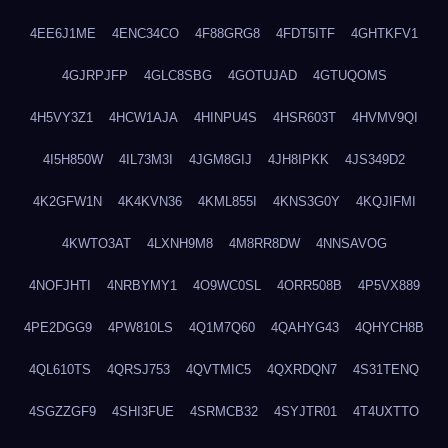
4EE6J1ME
4ENC34CO
4F88GRG8
4FDT5ITF
4GHTKFV1
4GJRPJFP
4GLC8SBG
4GOTUJAD
4GTUQOMS
4H5VY3Z1
4HCW1AJA
4HINPU4S
4HSR603T
4HVMV9QI
4I5H850W
4IL73M3I
4JGM8GIJ
4JH8IPKK
4JS349D2
4K2GFW1N
4K4KVN36
4KML855I
4KNS3G0Y
4KQJIFMI
4KWTO3AT
4LXNH9M8
4M8RR8DW
4NNSAVOG
4NOFJHTI
4NRBYMY1
4O9WC0SL
4ORR508B
4P5VX889
4PE2DGG9
4PW810LS
4Q1M7Q60
4QAHYG43
4QHYCH8B
4QL610TS
4QRSJ753
4QVTMIC5
4QXRDQN7
4S31TENQ
4SGZZGF9
4SHI3FUE
4SRMCB32
4SYJTR01
4T4UXTTO