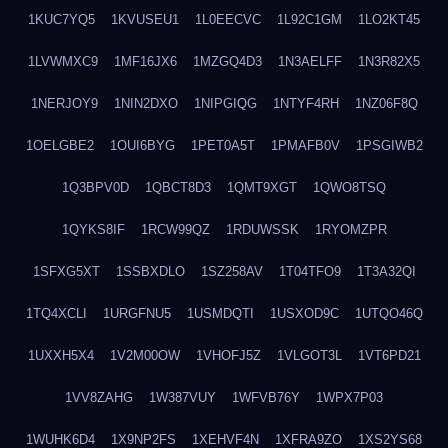
1KUC7YQ5
1KVUSEU1
1L0EECVC
1L92C1GM
1LO2KT45
1LVWMXC9
1MF16JX6
1MZGQ4D3
1N3AELFF
1N3R82X5
1NERJOY9
1NIN2DXO
1NIPGIQG
1NTYF4RH
1NZ06F8Q
1OELGBE2
1OUI6BYG
1PET0A5T
1PMAFB0V
1PSGIWB2
1Q3BPV0D
1QBCT8D3
1QMT9XGT
1QWO8TSQ
1QYKS8IF
1RCW99QZ
1RDUWSSK
1RYOMZPR
1SFXG5XT
1SSBXDLO
1SZ258AV
1T04TFO9
1T3A32QI
1TQ4XCLI
1URGFNU5
1USMDQTI
1USXOD9C
1UTQO46Q
1UXXH5X4
1V2M00OW
1VHOFJ5Z
1VLGOT3L
1VT6PD21
1VV8ZAHG
1W387VUY
1WFVB76Y
1WPX7P03
1WUHK6D4
1X9NP2FS
1XEHVF4N
1XFRA9ZO
1XS2YS68