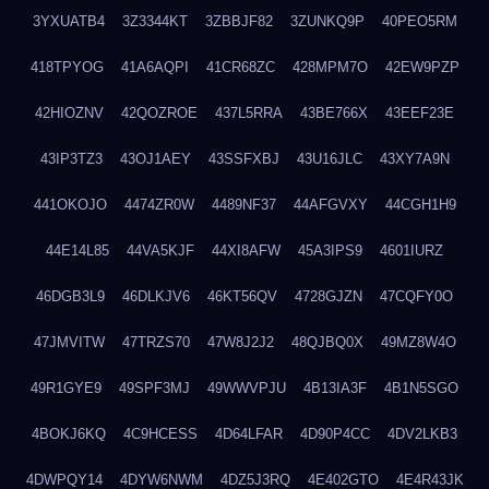
3YXUATB4
3Z3344KT
3ZBBJF82
3ZUNKQ9P
40PEO5RM
418TPYOG
41A6AQPI
41CR68ZC
428MPM7O
42EW9PZP
42HIOZNV
42QOZROE
437L5RRA
43BE766X
43EEF23E
43IP3TZ3
43OJ1AEY
43SSFXBJ
43U16JLC
43XY7A9N
441OKOJO
4474ZR0W
4489NF37
44AFGVXY
44CGH1H9
44E14L85
44VA5KJF
44XI8AFW
45A3IPS9
4601IURZ
46DGB3L9
46DLKJV6
46KT56QV
4728GJZN
47CQFY0O
47JMVITW
47TRZS70
47W8J2J2
48QJBQ0X
49MZ8W4O
49R1GYE9
49SPF3MJ
49WWVPJU
4B13IA3F
4B1N5SGO
4BOKJ6KQ
4C9HCESS
4D64LFAR
4D90P4CC
4DV2LKB3
4DWPQY14
4DYW6NWM
4DZ5J3RQ
4E402GTO
4E4R43JK