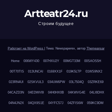
Artteatr24.ru
Строим будущее
Работает на WordPress
|
Тема: Newspaperex, автор
Themeansar
Home
006WY430
007HXU2Y
00MGT33M
00SAOS5H
00T70TIS
013UNCAI
0169XX1F
019K5LTP
01WS9NX2
023RN4UI
02SKVUL3
034UW6PW
03L7504Q
03ZRKE69
04CAZD3N
04EDWV8I
04H0HX0B
04KWVG4E
04LI8DHX
04N4JN2X
04QX9S1E
04YFC57J
04ZFIS6W
059KC9DM