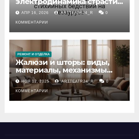
электродинамика страсти:
влияние анализа
АПР 16, 2026
ARTTEATR24_R
0
стихийных бедствий на
тезауруса
КОММЕНТАРИИ
РЕМОНТ И ОТДЕЛКА
Жалюзи и шторы: виды,
материалы, механизмы
управления и уход
НОЯ 12, 2025
ARTTEATR24_R
0
КОММЕНТАРИИ