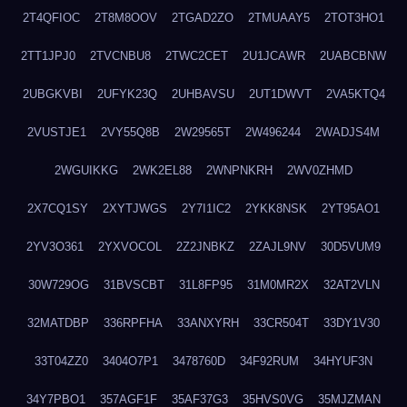
2T4QFIOC
2T8M8OOV
2TGAD2ZO
2TMUAAY5
2TOT3HO1
2TT1JPJ0
2TVCNBU8
2TWC2CET
2U1JCAWR
2UABCBNW
2UBGKVBI
2UFYK23Q
2UHBAVSU
2UT1DWVT
2VA5KTQ4
2VUSTJE1
2VY55Q8B
2W29565T
2W496244
2WADJS4M
2WGUIKKG
2WK2EL88
2WNPNKRH
2WV0ZHMD
2X7CQ1SY
2XYTJWGS
2Y7I1IC2
2YKK8NSK
2YT95AO1
2YV3O361
2YXVOCOL
2Z2JNBKZ
2ZAJL9NV
30D5VUM9
30W729OG
31BVSCBT
31L8FP95
31M0MR2X
32AT2VLN
32MATDBP
336RPFHA
33ANXYRH
33CR504T
33DY1V30
33T04ZZ0
3404O7P1
3478760D
34F92RUM
34HYUF3N
34Y7PBO1
357AGF1F
35AF37G3
35HVS0VG
35MJZMAN