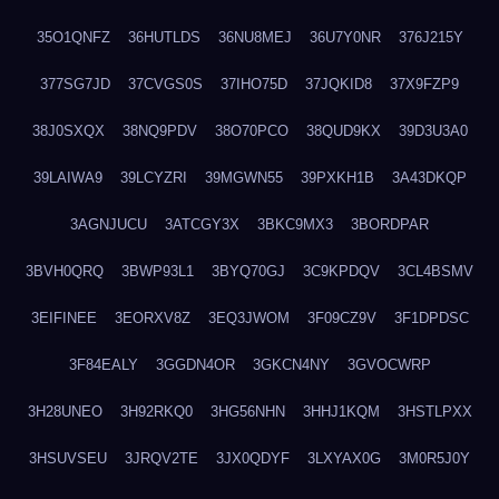
35O1QNFZ
36HUTLDS
36NU8MEJ
36U7Y0NR
376J215Y
377SG7JD
37CVGS0S
37IHO75D
37JQKID8
37X9FZP9
38J0SXQX
38NQ9PDV
38O70PCO
38QUD9KX
39D3U3A0
39LAIWA9
39LCYZRI
39MGWN55
39PXKH1B
3A43DKQP
3AGNJUCU
3ATCGY3X
3BKC9MX3
3BORDPAR
3BVH0QRQ
3BWP93L1
3BYQ70GJ
3C9KPDQV
3CL4BSMV
3EIFINEE
3EORXV8Z
3EQ3JWOM
3F09CZ9V
3F1DPDSC
3F84EALY
3GGDN4OR
3GKCN4NY
3GVOCWRP
3H28UNEO
3H92RKQ0
3HG56NHN
3HHJ1KQM
3HSTLPXX
3HSUVSEU
3JRQV2TE
3JX0QDYF
3LXYAX0G
3M0R5J0Y