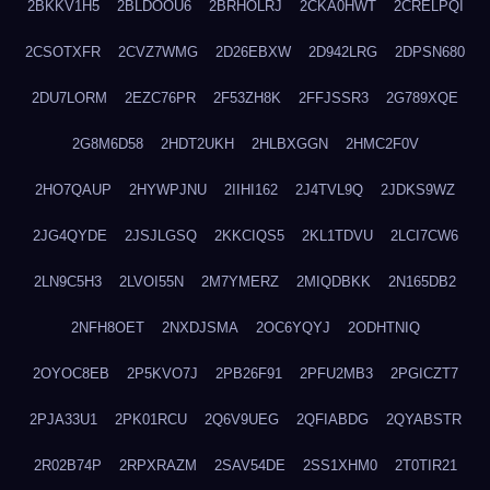
2BKKV1H5
2BLDOOU6
2BRHOLRJ
2CKA0HWT
2CRELPQI
2CSOTXFR
2CVZ7WMG
2D26EBXW
2D942LRG
2DPSN680
2DU7LORM
2EZC76PR
2F53ZH8K
2FFJSSR3
2G789XQE
2G8M6D58
2HDT2UKH
2HLBXGGN
2HMC2F0V
2HO7QAUP
2HYWPJNU
2IIHI162
2J4TVL9Q
2JDKS9WZ
2JG4QYDE
2JSJLGSQ
2KKCIQS5
2KL1TDVU
2LCI7CW6
2LN9C5H3
2LVOI55N
2M7YMERZ
2MIQDBKK
2N165DB2
2NFH8OET
2NXDJSMA
2OC6YQYJ
2ODHTNIQ
2OYOC8EB
2P5KVO7J
2PB26F91
2PFU2MB3
2PGICZT7
2PJA33U1
2PK01RCU
2Q6V9UEG
2QFIABDG
2QYABSTR
2R02B74P
2RPXRAZM
2SAV54DE
2SS1XHM0
2T0TIR21