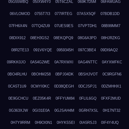
05G55WBQ
05IXW4Y0
05T6CZAL
069K7D5M
06FAMUAG
06VLOMOD
0755T7I3
077IRTEG
07ASX5QF
07BDB1DD
07FH6X4N
07TQ4ZU9
07UES9ES
07VPTDH1
08B99MM7
08DIX912
08EH3GS2
08EKQPQ9
08G6A3PD
08HJRZKG
08R2TE13
091V6YQE
0959345H
097C3BE4
09DI9AQ2
09RKK0JO
0A54G2WE
0A7RXWXI
0AG4NTTC
0AYXMFKC
0BO4RLHU
0BOHM258
0BPJ04DK
0BSHJVOT
0C9RGFN6
0CA5T1U9
0CMYI0KC
0D38QEGH
0DCJSPJ1
0DZMHHX1
0E9GCHCU
0EZ05K4R
0FFYUM84
0FLIL6GQ
0FXF2MUD
0G363XJW
0GI31E0A
0GJSAH4M
0GRH7XSL
0H17NT32
0H7Y9RRM
0H9OI0N1
0HYK5SEI
0IA5RSJ3
0IF4Y4UQ