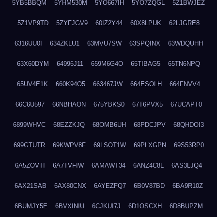
5YB5BBQM
5YHM530M
5YO667IH
5YO7ZQGL
5Z1BWJEZ
5Z1VP9TD
5ZYFJGV9
60IZ2Y44
60X8LPUK
62LJGRE8
6316UU0I
634ZKLU1
63MVU7SW
63SPQINX
63WDQUHH
63X60DYM
64996J11
659M6G4O
65TIBAG5
65TN6NPQ
65UV4E1K
660K94O5
663467JW
664ESOLH
664FNVV4
66C6U597
66NBHAON
675YBKS0
67T6PVX5
67UCAPT0
6899WHVC
68EZZKJQ
68OMB6UH
68PDCJPV
68QHDOI3
699GTUTR
69KWPV8F
69LSOT1W
69PLXGPN
69S53RP0
6A5ZOVTI
6A7TVFIW
6AMAWT34
6ANZ4C8L
6AS3LJQ4
6AX21SAB
6AX80CNX
6AYEZFQ7
6B0V87BD
6BA9R10Z
6BUMJY5E
6BVXINIU
6CJKUI7J
6D1OSCXH
6D8BUPZM