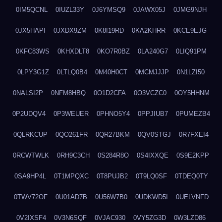
0IM5QCNL
0IUZL33Y
0J6YMSQ9
0JAWX05J
0JMG9NJH
0JX5HAPI
0JXDX9ZM
0K8I19RD
0KA2KHRR
0KCE9EJG
0KFC83WS
0KHXDLT8
0KO7R0BZ
0LA240G7
0LIQ91PM
0LPY3G1Z
0LTLQ0B4
0M40H0CT
0MCMJJJP
0N1LZI50
0NALSI2P
0NFM8HBQ
0O1D2CFA
0O3VCZC0
0OY5HHNM
0P2UDQV4
0P3WEUER
0PHNO5Y4
0PPJIUB7
0PUMEZB4
0QLRKCUP
0QO261FR
0QR27BKM
0QV0STGJ
0R7FXEI4
0RCWTWLK
0RH9C3CH
0S284R8O
0S4IXXQE
0S9E2KPP
0SA9HP4L
0T1MPQXC
0T8PUJB2
0T9LQ0SF
0TDEQ0TY
0TWV72OF
0U01AD7B
0U56W7B0
0UDKWD5I
0UELVNFD
0V2IXSF4
0V3N6SQF
0VJAC930
0VY5ZG3D
0W3LZD86