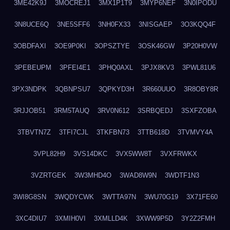
3ME42K9J
3MOCREJ1
3MX1P1T9
3MYP6NEF
3N0IPODU
3N8UCE6Q
3NE5SFF6
3NH0FX33
3NISGAEP
3O3KQQ4F
3OBDFAXI
3OE9P0KI
3OPSZTYE
3OSK46GW
3P20H0VW
3PEBEUPM
3PFEI4E1
3PHQ0AXL
3PJX8KV3
3PWL81U6
3PX3NDPK
3QBNPSU7
3QPKYD3H
3R660UUO
3R8OBY8R
3RJJOB51
3RM5TAUQ
3RV0N612
3SRBQEDJ
3SXFZOBA
3TBVTN7Z
3TFI7CJL
3TKFBN73
3TTB618D
3TVMVY4A
3VPL82H9
3VS14DKC
3VX5WW8T
3VXFRWKX
3VZRTGEK
3W3MHD4O
3WAD8W9N
3WDTF1N3
3WI8G8SN
3WQDYCWK
3WTTA97N
3WU70G19
3X71FE60
3XC4DIU7
3XMIH0VI
3XMLLD4K
3XWW9P5D
3Y2Z2FMH