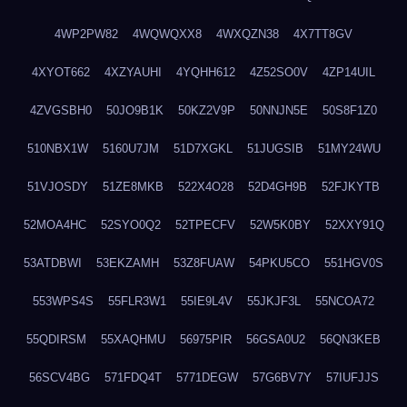
4WP2PW82
4WQWQXX8
4WXQZN38
4X7TT8GV
4XYOT662
4XZYAUHI
4YQHH612
4Z52SO0V
4ZP14UIL
4ZVGSBH0
50JO9B1K
50KZ2V9P
50NNJN5E
50S8F1Z0
510NBX1W
5160U7JM
51D7XGKL
51JUGSIB
51MY24WU
51VJOSDY
51ZE8MKB
522X4O28
52D4GH9B
52FJKYTB
52MOA4HC
52SYO0Q2
52TPECFV
52W5K0BY
52XXY91Q
53ATDBWI
53EKZAMH
53Z8FUAW
54PKU5CO
551HGV0S
553WPS4S
55FLR3W1
55IE9L4V
55JKJF3L
55NCOA72
55QDIRSM
55XAQHMU
56975PIR
56GSA0U2
56QN3KEB
56SCV4BG
571FDQ4T
5771DEGW
57G6BV7Y
57IUFJJS