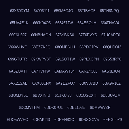
63X60DYM
64996J11
659M6G4O
65TIBAG5
65TN6NPQ
65UV4E1K
660K94O5
663467JW
664ESOLH
664FNVV4
66C6U597
66NBHAON
675YBKS0
67T6PVX5
67UCAPT0
6899WHVC
68EZZKJQ
68OMB6UH
68PDCJPV
68QHDOI3
699GTUTR
69KWPV8F
69LSOT1W
69PLXGPN
69S53RP0
6A5ZOVTI
6A7TVFIW
6AMAWT34
6ANZ4C8L
6AS3LJQ4
6AX21SAB
6AX80CNX
6AYEZFQ7
6B0V87BD
6BA9R10Z
6BUMJY5E
6BVXINIU
6CJKUI7J
6D1OSCXH
6D8BUPZM
6DCMVTHM
6DDK07UL
6DEL198E
6DMVW7ZP
6DO5WVEC
6DPAK2I3
6DREN8XO
6DSSGCV5
6EEGL9Z9