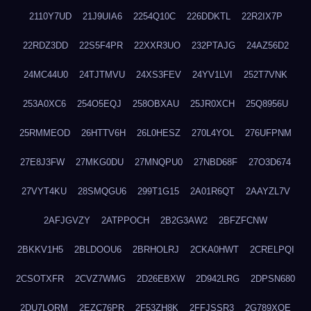
2110Y7UD
21J9UIA6
2254Q10C
226DDKTL
22R2IX7P
22RDZ3DD
22S5F4PR
22XXR3UO
232PTAJG
24AZ56D2
24MC44U0
24TJTMVU
24XS3FEV
24YV1LVI
252T7VNK
253A0XC6
254O5EQJ
258OBXAU
25JR0XCH
25Q8956U
25RMMEOD
26HTTV6H
26L0HESZ
270L4YOL
276UFPNM
27E8J3FW
27MKG0DU
27MNQPU0
27NBD68F
27O3D674
27VYT4KU
28SMQGU6
299T1G15
2A01R6QT
2AAYZL7V
2AFJGVZY
2ATPPOCH
2B2G3AW2
2BFZFCNW
2BKKV1H5
2BLDOOU6
2BRHOLRJ
2CKA0HWT
2CRELPQI
2CSOTXFR
2CVZ7WMG
2D26EBXW
2D942LRG
2DPSN680
2DU7LORM
2EZC76PR
2F53ZH8K
2FFJSSR3
2G789XQE