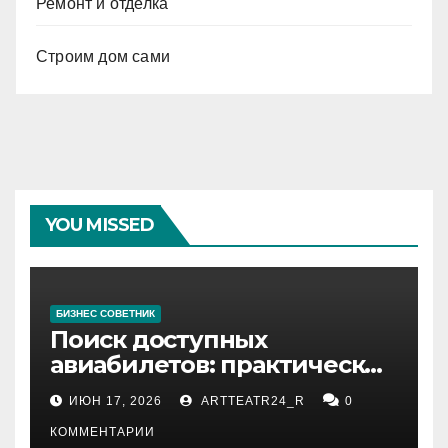
Ремонт и отделка
Строим дом сами
YOU MISSED
БИЗНЕС СОВЕТНИК
Поиск доступных
авиабилетов: практические
рекомендации
ИЮН 17, 2026
ARTTEATR24_R
0
КОММЕНТАРИИ