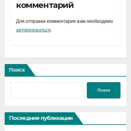
gr
s
а
комментарий
a
A
в
m
p
и
Для отправки комментария вам необходимо
p
ть
авторизоваться
.
Поиск
Поиск
Последние публикации