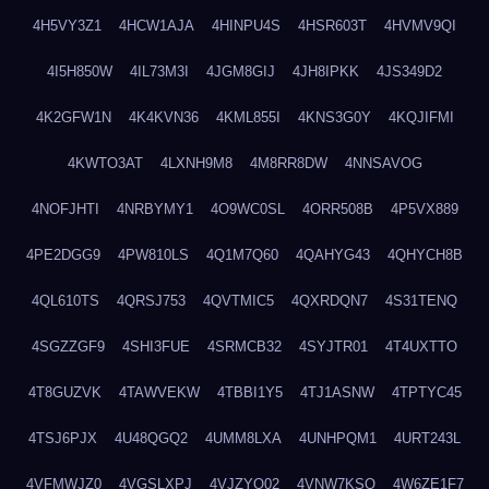
4H5VY3Z1
4HCW1AJA
4HINPU4S
4HSR603T
4HVMV9QI
4I5H850W
4IL73M3I
4JGM8GIJ
4JH8IPKK
4JS349D2
4K2GFW1N
4K4KVN36
4KML855I
4KNS3G0Y
4KQJIFMI
4KWTO3AT
4LXNH9M8
4M8RR8DW
4NNSAVOG
4NOFJHTI
4NRBYMY1
4O9WC0SL
4ORR508B
4P5VX889
4PE2DGG9
4PW810LS
4Q1M7Q60
4QAHYG43
4QHYCH8B
4QL610TS
4QRSJ753
4QVTMIC5
4QXRDQN7
4S31TENQ
4SGZZGF9
4SHI3FUE
4SRMCB32
4SYJTR01
4T4UXTTO
4T8GUZVK
4TAWVEKW
4TBBI1Y5
4TJ1ASNW
4TPTYC45
4TSJ6PJX
4U48QGQ2
4UMM8LXA
4UNHPQM1
4URT243L
4VFMWJZ0
4VGSLXPJ
4VJZYO02
4VNW7KSQ
4W6ZE1F7