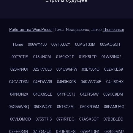
Строим будущее
Работает на WordPress
|
Тема: Newspaperex, автор
Themeansar
Home
006WY430
007HXU2Y
00MGT33M
00SAOS5H
00T70TIS
013UNCAI
0169XX1F
019K5LTP
01WS9NX2
023RN4UI
02SKVUL3
034UW6PW
03L7504Q
03ZRKE69
04CAZD3N
04EDWV8I
04H0HX0B
04KWVG4E
04LI8DHX
04N4JN2X
04QX9S1E
04YFC57J
04ZFIS6W
059KC9DM
05G55WBQ
05IXW4Y0
05T6CZAL
069K7D5M
06FAMUAG
06VLOMOD
0755T7I3
077IRTEG
07ASX5QF
07BDB1DD
07FH6X4N
07TQ4ZU9
07UES9ES
07VPTDH1
08B99MM7