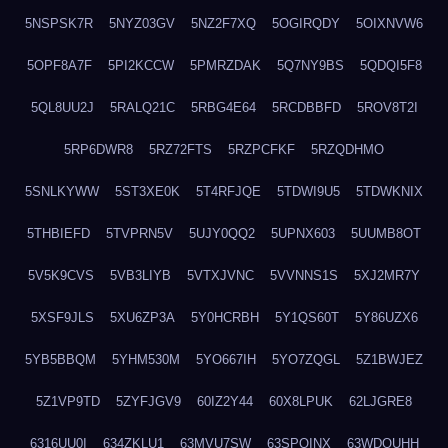
5NSPSK7R
5NYZ03GV
5NZ2F7XQ
5OGIRQDY
5OIXNVW6
5OPF8A7F
5PI2KCCW
5PMRZDAK
5Q7NY9BS
5QDQI5F8
5QL8UU2J
5RALQ21C
5RBG4E64
5RCDBBFD
5ROV8T2I
5RP6DWR8
5RZ72FTS
5RZPCFKF
5RZQDHMO
5SNLKYWW
5ST3XE0K
5T4RFJQE
5TDWI9U5
5TDWKNIX
5THBIEFD
5TVPRN5V
5UJY0QQ2
5UPNX603
5UUMB8OT
5V5K9CVS
5VB3LIYB
5VTXJVNC
5VVNNS1S
5XJ2MR7Y
5XSF9JLS
5XU6ZP3A
5Y0HCRBH
5Y1QS60T
5Y86UZX6
5YB5BBQM
5YHM530M
5YO667IH
5YO7ZQGL
5Z1BWJEZ
5Z1VP9TD
5ZYFJGV9
60IZ2Y44
60X8LPUK
62LJGRE8
6316UU0I
634ZKLU1
63MVU7SW
63SPQINX
63WDQUHH