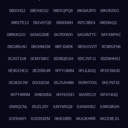
08DIX912
08EH3GS2
08EKQPQ9
08G6A3PD
08HJRZKG
08R2TE13
091V6YQE
0959345H
097C3BE4
09DI9AQ2
09RKK0JO
0A54G2WE
0A7RXWXI
0AG4NTTC
0AYXMFKC
0BO4RLHU
0BOHM258
0BPJ04DK
0BSHJVOT
0C9RGFN6
0CA5T1U9
0CMYI0KC
0D38QEGH
0DCJSPJ1
0DZMHHX1
0E9GCHCU
0EZ05K4R
0FFYUM84
0FLIL6GQ
0FXF2MUD
0G363XJW
0GI31E0A
0GJSAH4M
0GRH7XSL
0H17NT32
0H7Y9RRM
0H9OI0N1
0HYK5SEI
0IA5RSJ3
0IF4Y4UQ
0IM5QCNL
0IUZL33Y
0J6YMSQ9
0JAWX05J
0JMG9NJH
0JX5HAPI
0JXDX9ZM
0K8I19RD
0KA2KHRR
0KCE9EJG