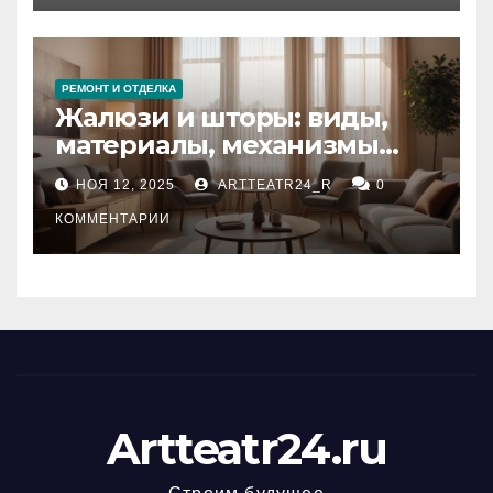
РЕМОНТ И ОТДЕЛКА
Жалюзи и шторы: виды,
материалы, механизмы
управления и уход
НОЯ 12, 2025
ARTTEATR24_R
0
КОММЕНТАРИИ
Artteatr24.ru