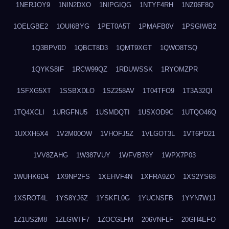
1NERJOY9
1NIN2DXO
1NIPGIQG
1NTYF4RH
1NZ06F8Q
1OELGBE2
1OUI6BYG
1PET0A5T
1PMAFB0V
1PSGIWB2
1Q3BPV0D
1QBCT8D3
1QMT9XGT
1QWO8TSQ
1QYKS8IF
1RCW99QZ
1RDUWSSK
1RYOMZPR
1SFXG5XT
1SSBXDLO
1SZ258AV
1T04TFO9
1T3A32QI
1TQ4XCLI
1URGFNU5
1USMDQTI
1USXOD9C
1UTQO46Q
1UXXH5X4
1V2M00OW
1VHOFJ5Z
1VLGOT3L
1VT6PD21
1VV8ZAHG
1W387VUY
1WFVB76Y
1WPX7P03
1WUHK6D4
1X9NP2FS
1XEHVF4N
1XFRA9ZO
1XS2YS68
1XSROT4L
1YS8YJ6Z
1YSKFL0G
1YUCNSFB
1YYN7W1J
1Z1US2M8
1ZLGWTF7
1ZOCGLFM
206VNFLF
20GH4EFO