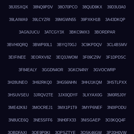
38J0SXQX
38NQ9PDV
38O70PCO
38QUD9KX
39D3U3A0
39LAIWA9
39LCYZRI
39MGWN55
39PXKH1B
3A43DKQP
3AGNJUCU
3ATCGY3X
3BKC9MX3
3BORDPAR
3BVH0QRQ
3BWP93L1
3BYQ70GJ
3C9KPDQV
3CL4BSMV
3EIFINEE
3EORXV8Z
3EQ3JWOM
3F09CZ9V
3F1DPDSC
3F84EALY
3GGDN4OR
3GKCN4NY
3GVOCWRP
3H28UNEO
3H92RKQ0
3HG56NHN
3HHJ1KQM
3HSTLPXX
3HSUVSEU
3JRQV2TE
3JX0QDYF
3LXYAX0G
3M0R5J0Y
3ME42K9J
3MOCREJ1
3MX1P1T9
3MYP6NEF
3N0IPODU
3N8UCE6Q
3NE5SFF6
3NH0FX33
3NISGAEP
3O3KQQ4F
3OBDFAXI
3OE9P0KI
3OPSZTYE
3OSK46GW
3P20H0VW