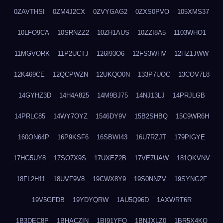
0ZAVTHSI
0ZM4J2CX
0ZVYGAG2
0ZXS0PVO
105XMS37
10LFO9CA
10SRNZZ2
10ZH1AUS
10ZZI8A5
1103WHO1
11MGVORK
11P2UCTJ
126I93O6
12FS3WHV
12HZ1JWW
12K469CE
12QCPWZN
12UKQO0N
133P7UOC
13COV7L8
14GYHZ3D
14H4A825
14M9BJ75
14NJ13LJ
14PRJLGB
14PRLC85
14WY7OYZ
1546DY9V
15B2SHBQ
15C9WR6H
160ON64P
16P9KSF6
16SBWI43
16U7RZJT
179PIGYE
17HG5UY8
17SO7X9S
17UXEZ2B
17VE7UAW
181QKVNV
18FL2H11
18UVF9V8
19CWX8Y9
19S0NNZV
19SYNG2F
19V5GFDB
19YDYQRW
1AU5Q96D
1AXWRT6R
1B3DEC8P
1BHACZIN
1BI91YFQ
1BNJXLZ0
1BR5X4KO