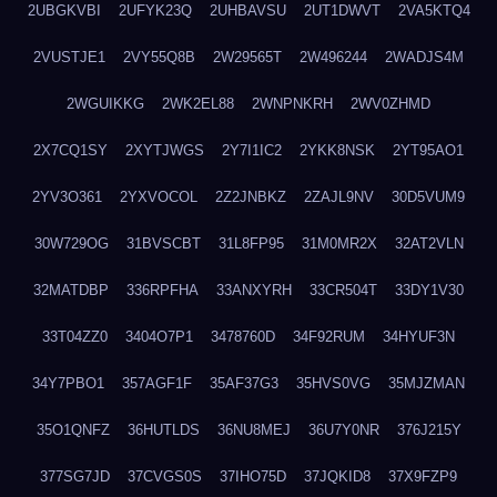
2UBGKVBI
2UFYK23Q
2UHBAVSU
2UT1DWVT
2VA5KTQ4
2VUSTJE1
2VY55Q8B
2W29565T
2W496244
2WADJS4M
2WGUIKKG
2WK2EL88
2WNPNKRH
2WV0ZHMD
2X7CQ1SY
2XYTJWGS
2Y7I1IC2
2YKK8NSK
2YT95AO1
2YV3O361
2YXVOCOL
2Z2JNBKZ
2ZAJL9NV
30D5VUM9
30W729OG
31BVSCBT
31L8FP95
31M0MR2X
32AT2VLN
32MATDBP
336RPFHA
33ANXYRH
33CR504T
33DY1V30
33T04ZZ0
3404O7P1
3478760D
34F92RUM
34HYUF3N
34Y7PBO1
357AGF1F
35AF37G3
35HVS0VG
35MJZMAN
35O1QNFZ
36HUTLDS
36NU8MEJ
36U7Y0NR
376J215Y
377SG7JD
37CVGS0S
37IHO75D
37JQKID8
37X9FZP9