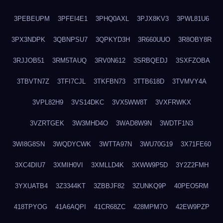
3PEBEUPM
3PFEI4E1
3PHQ0AXL
3PJX8KV3
3PWL81U6
3PX3NDPK
3QBNPSU7
3QPKYD3H
3R660UUO
3R8OBY8R
3RJJOB51
3RM5TAUQ
3RV0N612
3SRBQEDJ
3SXFZOBA
3TBVTN7Z
3TFI7CJL
3TKFBN73
3TTB618D
3TVMVY4A
3VPL82H9
3VS14DKC
3VX5WW8T
3VXFRWKX
3VZRTGEK
3W3MHD4O
3WAD8W9N
3WDTF1N3
3WI8G8SN
3WQDYCWK
3WTTA97N
3WU70G19
3X71FE60
3XC4DIU7
3XMIH0VI
3XMLLD4K
3XWW9P5D
3Y2Z2FMH
3YXUATB4
3Z3344KT
3ZBBJF82
3ZUNKQ9P
40PEO5RM
418TPYOG
41A6AQPI
41CR68ZC
428MPM7O
42EW9PZP