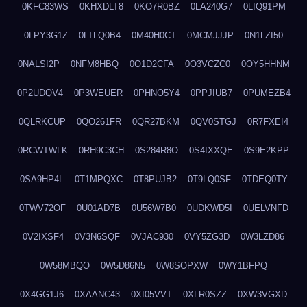
0KFC83WS
0KHXDLT8
0KO7R0BZ
0LA240G7
0LIQ91PM
0LPY3G1Z
0LTLQ0B4
0M40H0CT
0MCMJJJP
0N1LZI50
0NALSI2P
0NFM8HBQ
0O1D2CFA
0O3VCZC0
0OY5HHNM
0P2UDQV4
0P3WEUER
0PHNO5Y4
0PPJIUB7
0PUMEZB4
0QLRKCUP
0QO261FR
0QR27BKM
0QV0STGJ
0R7FXEI4
0RCWTWLK
0RH9C3CH
0S284R8O
0S4IXXQE
0S9E2KPP
0SA9HP4L
0T1MPQXC
0T8PUJB2
0T9LQ0SF
0TDEQ0TY
0TWV72OF
0U01AD7B
0U56W7B0
0UDKWD5I
0UELVNFD
0V2IXSF4
0V3N6SQF
0VJAC930
0VY5ZG3D
0W3LZD86
0W58MBQO
0W5D86N5
0W8SOPXW
0WY1BFPQ
0X4GG1J6
0XAANC43
0XI05VVT
0XLR0SZZ
0XW3VGXD