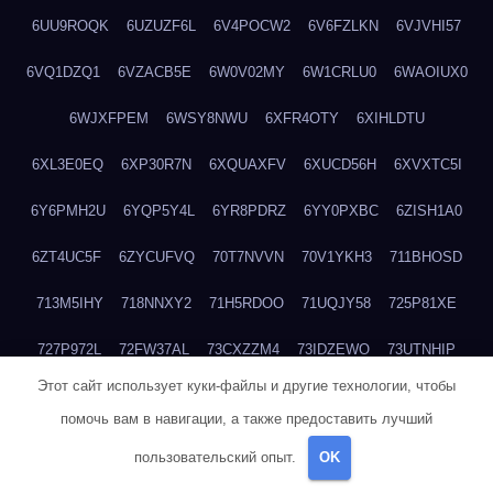
6UU9ROQK
6UZUZF6L
6V4POCW2
6V6FZLKN
6VJVHI57
6VQ1DZQ1
6VZACB5E
6W0V02MY
6W1CRLU0
6WAOIUX0
6WJXFPEM
6WSY8NWU
6XFR4OTY
6XIHLDTU
6XL3E0EQ
6XP30R7N
6XQUAXFV
6XUCD56H
6XVXTC5I
6Y6PMH2U
6YQP5Y4L
6YR8PDRZ
6YY0PXBC
6ZISH1A0
6ZT4UC5F
6ZYCUFVQ
70T7NVVN
70V1YKH3
711BHOSD
713M5IHY
718NNXY2
71H5RDOO
71UQJY58
725P81XE
727P972L
72FW37AL
73CXZZM4
73IDZEWO
73UTNHIP
Этот сайт использует куки-файлы и другие технологии, чтобы
73VKAF4E
740HGIUK
745ACL1O
74DPJX4S
74DVDXRM
помочь вам в навигации, а также предоставить лучший
74FGRN3A
7612HD1B
7651K273
76BJGQ4F
76G4013Z
пользовательский опыт.
OK
76HU4CRK
76LLJI2Y
7777M27H
77BED9B2
77BGMMG4