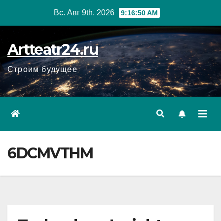
Перейти
Вс. Авг 9th, 2026
9:16:51 AM
к
содержанию
Artteatr24.ru
Строим будущее
6DCMVTHM