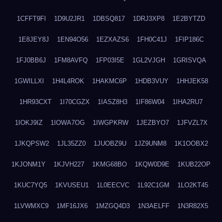
1CFFT9FI
1D9U2JR1
1DBSQ817
1DRJ3XP8
1E2BYTZD
1E8JEY8J
1EN94O56
1EZXAZS6
1FH0C41J
1FIP186C
1FJ0BB6J
1FM8AVFQ
1FP03I5E
1GL2VJGH
1GRISVQA
1GWILLXI
1H4L4ROK
1HAKMC6P
1HDB3VUY
1HHJEK58
1HR93CXT
1I70CGZX
1IASZ8H3
1IF86W04
1IHA2RU7
1IOKJ9IZ
1IOWA7OG
1IWGPKRW
1JEZBYO7
1JFVZL7X
1JKQPSW2
1JL35ZZ0
1JUOBZ9U
1JZ9UNM8
1K1OOBX2
1KJONM1Y
1KJVH227
1KMG68BO
1KQW0D9E
1KUB22OP
1KUC7YQ5
1KVUSEU1
1L0EECVC
1L92C1GM
1LO2KT45
1LVWMXC9
1MF16JX6
1MZGQ4D3
1N3AELFF
1N3R82X5