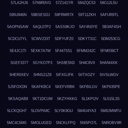
57LA2HJ6
57N9R0VG
57Z141YR
584ZQC53
58G12L5U
595U946N
59BSESDJ
59FRMR7X
59T11ZKH
5AFUR9TL
5AOPNSAW
5AQL07P2
5ASS9KJO
5AY4N3YE
5B3AF4SH
5CDCU7YL
5CWV233T
5DFYUFZ0
5DKYT31C
5DM253CG
5E4JC1TI
5EXK7A7W
5F447S51
5FMM242C
5FNR39CT
5GEF3377
5GYKO7P3
5H18E5N3
5H4C8VII
5HANI4XK
5HER0XEV
5HNS21Z8
5IFXGJFK
5IITXOZY
5IVSLWGV
5J5FOXDN
5KAFKBC4
5KEFVRBK
5KFBILGV
5KP635PE
5KSAQAB8
5KT1DCUW
5KZYHXKG
5L1KPI2V
5L515L3S
5LCKQGH7
5LOVPA8C
5LY0K9GU
5M4U4YA3
5M8JMWFU
5MC4C6M0
5MOLUGED
5NCKLFPQ
5NI5PO7L
5NROBV9R