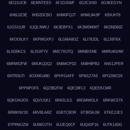
6EI21UCB
6EMNTEE0
6F1DJ5WF
6G3CXI93
6G3KEGYN
6H6L0Z3E
6HD2DCBO
6HM0FQJT
6HWL9A3P
6I5IUH76
6JGSI1UR
6JQL3WKJ
6K3EBPX1
6K3WDMWT
6KDND60Z
6KOOILKY
6KPMGXPJ
6LGMA8OZ
6LI78JDL
6LL59T6X
6LSD5KCS
6LSGIF7V
6MC7XUTQ
6MNBISNE
6MRU4GHW
6MRWI2FW
6MUKQ2Q2
6N6MCPD2
6N8H9PB2
6NS1JPER
6NTR3U7I
6OXMG49D
6PHYGAFF
6PM1Z7A5
6PO2WC0X
6PPNPOF5
6Q23B2FW
6QE19FL3
6QEEKCMR
6QKOAUOS
6QVIJ1K1
6R431JL5
6RGMWOLX
6RKWC57X
6RMKNV3X
6RV8LARZ
6SBTC8OR
6T3R3AJM
6TKE2JE3
6TPRWJZM
6U06OJTH
6UJEQ0CF
6UQ42P16
6UTK14DG