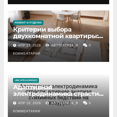
РЕМОНТ И ОТДЕЛКА
Критерии выбора
двухкомнатной квартиры:
планировка, площадь,
АПР 23, 2026
ARTTEATR24_R
0
состояние и документация
КОММЕНТАРИИ
UNCATEGORISED
Адаптивная
электродинамика страсти:
влияние анализа
АПР 16, 2026
ARTTEATR24_R
0
стихийных бедствий на
тезауруса
КОММЕНТАРИИ