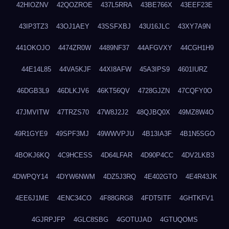
42HIOZNV
42QOZROE
437L5RRA
43BE766X
43EEF23E
43IP3TZ3
43OJ1AEY
43SSFXBJ
43U16JLC
43XY7A9N
441OKOJO
4474ZR0W
4489NF37
44AFGVXY
44CGH1H9
44E14L85
44VA5KJF
44XI8AFW
45A3IPS9
4601IURZ
46DGB3L9
46DLKJV6
46KT56QV
4728GJZN
47CQFY0O
47JMVITW
47TRZS70
47W8J2J2
48QJBQ0X
49MZ8W4O
49R1GYE9
49SPF3MJ
49WWVPJU
4B13IA3F
4B1N5SGO
4BOKJ6KQ
4C9HCESS
4D64LFAR
4D90P4CC
4DV2LKB3
4DWPQY14
4DYW6NWM
4DZ5J3RQ
4E402GTO
4E4R43JK
4EE6J1ME
4ENC34CO
4F88GRG8
4FDT5ITF
4GHTKFV1
4GJRPJFP
4GLC8SBG
4GOTUJAD
4GTUQOMS