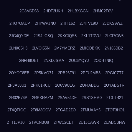
2G8M6D58
2HDT2UKH
2HLBXGGN
2HMC2F0V
2HO7QAUP
2HYWPJNU
2IIHI162
2J4TVL9Q
2JDKS9WZ
2JG4QYDE
2JSJLGSQ
2KKCIQS5
2KL1TDVU
2LCI7CW6
2LN9C5H3
2LVOI55N
2M7YMERZ
2MIQDBKK
2N165DB2
2NFH8OET
2NXDJSMA
2OC6YQYJ
2ODHTNIQ
2OYOC8EB
2P5KVO7J
2PB26F91
2PFU2MB3
2PGICZT7
2PJA33U1
2PK01RCU
2Q6V9UEG
2QFIABDG
2QYABSTR
2R02B74P
2RPXRAZM
2SAV54DE
2SS1XHM0
2T0TIR21
2T4QFIOC
2T8M8OOV
2TGAD2ZO
2TMUAAY5
2TOT3HO1
2TT1JPJ0
2TVCNBU8
2TWC2CET
2U1JCAWR
2UABCBNW