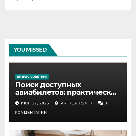
YOU MISSED
БИЗНЕС СОВЕТНИК
Поиск доступных
авиабилетов: практические
рекомендации
ИЮН 17, 2026
ARTTEATR24_R
0
КОММЕНТАРИИ