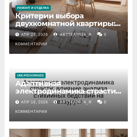
РЕМОНТ И ОТДЕЛКА
Критерии выбора
двухкомнатной квартиры:
планировка, площадь,
АПР 23, 2026
ARTTEATR24_R
0
состояние и документация
КОММЕНТАРИИ
UNCATEGORISED
Адаптивная
электродинамика страсти:
влияние анализа
АПР 16, 2026
ARTTEATR24_R
0
стихийных бедствий на
тезауруса
КОММЕНТАРИИ