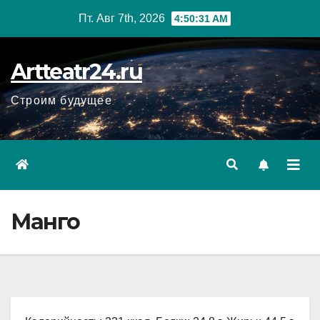
Перейти
Пт. Авг 7th, 2026
4:50:32 AM
к
содержанию
Artteatr24.ru
Строим будущее
Манго