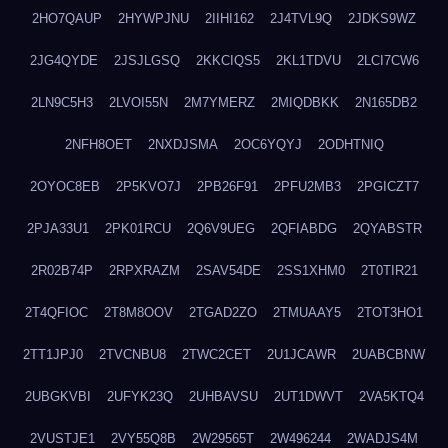
2HO7QAUP
2HYWPJNU
2IIHI162
2J4TVL9Q
2JDKS9WZ
2JG4QYDE
2JSJLGSQ
2KKCIQS5
2KL1TDVU
2LCI7CW6
2LN9C5H3
2LVOI55N
2M7YMERZ
2MIQDBKK
2N165DB2
2NFH8OET
2NXDJSMA
2OC6YQYJ
2ODHTNIQ
2OYOC8EB
2P5KVO7J
2PB26F91
2PFU2MB3
2PGICZT7
2PJA33U1
2PK01RCU
2Q6V9UEG
2QFIABDG
2QYABSTR
2R02B74P
2RPXRAZM
2SAV54DE
2SS1XHM0
2T0TIR21
2T4QFIOC
2T8M8OOV
2TGAD2ZO
2TMUAAY5
2TOT3HO1
2TT1JPJ0
2TVCNBU8
2TWC2CET
2U1JCAWR
2UABCBNW
2UBGKVBI
2UFYK23Q
2UHBAVSU
2UT1DWVT
2VA5KTQ4
2VUSTJE1
2VY55Q8B
2W29565T
2W496244
2WADJS4M