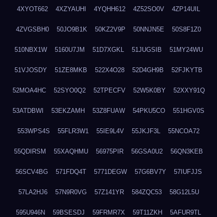
4XYOT662
4XZYAUHI
4YQHH612
4Z52SO0V
4ZP14UIL
4ZVGSBH0
50JO9B1K
50KZ2V9P
50NNJN5E
50S8F1Z0
510NBX1W
5160U7JM
51D7XGKL
51JUGSIB
51MY24WU
51VJOSDY
51ZE8MKB
522X4O28
52D4GH9B
52FJKYTB
52MOA4HC
52SYO0Q2
52TPECFV
52W5K0BY
52XXY91Q
53ATDBWI
53EKZAMH
53Z8FUAW
54PKU5CO
551HGV0S
553WPS4S
55FLR3W1
55IE9L4V
55JKJF3L
55NCOA72
55QDIRSM
55XAQHMU
56975PIR
56GSA0U2
56QN3KEB
56SCV4BG
571FDQ4T
5771DEGW
57G6BV7Y
57IUFJJS
57LA2HJ6
57N9R0VG
57Z141YR
584ZQC53
58G12L5U
595U946N
59BSESDJ
59FRMR7X
59T11ZKH
5AFUR9TL