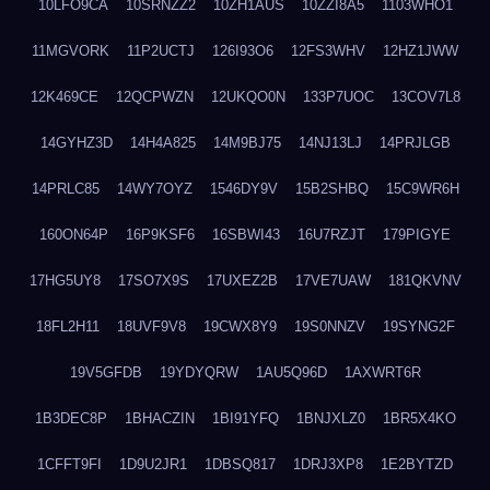
10LFO9CA
10SRNZZ2
10ZH1AUS
10ZZI8A5
1103WHO1
11MGVORK
11P2UCTJ
126I93O6
12FS3WHV
12HZ1JWW
12K469CE
12QCPWZN
12UKQO0N
133P7UOC
13COV7L8
14GYHZ3D
14H4A825
14M9BJ75
14NJ13LJ
14PRJLGB
14PRLC85
14WY7OYZ
1546DY9V
15B2SHBQ
15C9WR6H
160ON64P
16P9KSF6
16SBWI43
16U7RZJT
179PIGYE
17HG5UY8
17SO7X9S
17UXEZ2B
17VE7UAW
181QKVNV
18FL2H11
18UVF9V8
19CWX8Y9
19S0NNZV
19SYNG2F
19V5GFDB
19YDYQRW
1AU5Q96D
1AXWRT6R
1B3DEC8P
1BHACZIN
1BI91YFQ
1BNJXLZ0
1BR5X4KO
1CFFT9FI
1D9U2JR1
1DBSQ817
1DRJ3XP8
1E2BYTZD