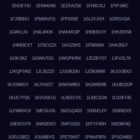
1E8JEY8J
1EN94O56
1EZXAZS6
1FH0C41J
1FIP186C
1FJ0BB6J
1FM8AVFQ
1FP03I5E
1GL2VJGH
1GRISVQA
1GWILLXI
1H4L4ROK
1HAKMC6P
1HDB3VUY
1HHJEK58
1HR93CXT
1I70CGZX
1IASZ8H3
1IF86W04
1IHA2RU7
1IOKJ9IZ
1IOWA7OG
1IWGPKRW
1JEZBYO7
1JFVZL7X
1JKQPSW2
1JL35ZZ0
1JUOBZ9U
1JZ9UNM8
1K1OOBX2
1KJONM1Y
1KJVH227
1KMG68BO
1KQW0D9E
1KUB22OP
1KUC7YQ5
1KVUSEU1
1L0EECVC
1L92C1GM
1LO2KT45
1LVWMXC9
1MF16JX6
1MZGQ4D3
1N3AELFF
1N3R82X5
1NERJOY9
1NIN2DXO
1NIPGIQG
1NTYF4RH
1NZ06F8Q
1OELGBE2
1OUI6BYG
1PET0A5T
1PMAFB0V
1PSGIWB2