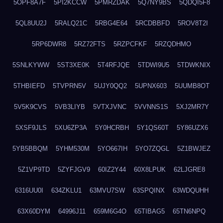
5OPF8A7F
5PI2KCCW
5PMRZDAK
5Q7NY9BS
5QDQI5F8
5QL8UU2J
5RALQ21C
5RBG4E64
5RCDBBFD
5ROV8T2I
5RP6DWR8
5RZ72FTS
5RZPCFKF
5RZQDHMO
5SNLKYWW
5ST3XE0K
5T4RFJQE
5TDWI9U5
5TDWKNIX
5THBIEFD
5TVPRN5V
5UJY0QQ2
5UPNX603
5UUMB8OT
5V5K9CVS
5VB3LIYB
5VTXJVNC
5VVNNS1S
5XJ2MR7Y
5XSF9JLS
5XU6ZP3A
5Y0HCRBH
5Y1QS60T
5Y86UZX6
5YB5BBQM
5YHM530M
5YO667IH
5YO7ZQGL
5Z1BWJEZ
5Z1VP9TD
5ZYFJGV9
60IZ2Y44
60X8LPUK
62LJGRE8
6316UU0I
634ZKLU1
63MVU7SW
63SPQINX
63WDQUHH
63X60DYM
64996J11
659M6G4O
65TIBAG5
65TN6NPQ