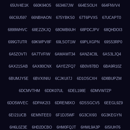
65UV4E1K
660K94O5
663467JW
664ESOLH
664FNVV4
66C6U597
66NBHAON
675YBKS0
67T6PVX5
67UCAPT0
6899WHVC
68EZZKJQ
68OMB6UH
68PDCJPV
68QHDOI3
699GTUTR
69KWPV8F
69LSOT1W
69PLXGPN
69S53RP0
6A5ZOVTI
6A7TVFIW
6AMAWT34
6ANZ4C8L
6AS3LJQ4
6AX21SAB
6AX80CNX
6AYEZFQ7
6B0V87BD
6BA9R10Z
6BUMJY5E
6BVXINIU
6CJKUI7J
6D1OSCXH
6D8BUPZM
6DCMVTHM
6DDK07UL
6DEL198E
6DMVW7ZP
6DO5WVEC
6DPAK2I3
6DREN8XO
6DSSGCV5
6EEGL9Z9
6EI21UCB
6EMNTEE0
6F1DJ5WF
6G3CXI93
6G3KEGYN
6H6L0Z3E
6HD2DCBO
6HM0FQJT
6HWL9A3P
6I5IUH76