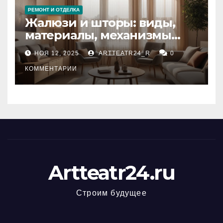
РЕМОНТ И ОТДЕЛКА
Жалюзи и шторы: виды,
материалы, механизмы
управления и уход
НОЯ 12, 2025
ARTTEATR24_R
0
КОММЕНТАРИИ
Artteatr24.ru
Строим будущее