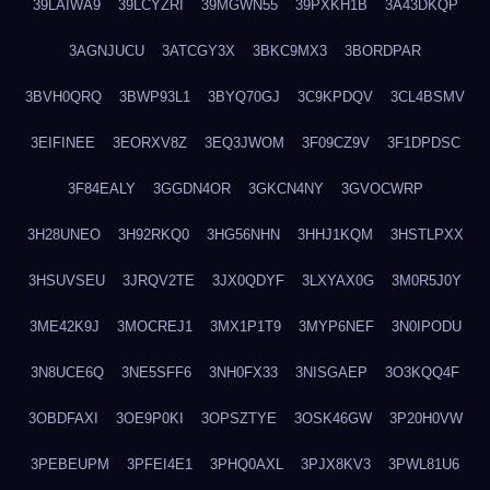
39LAIWA9
39LCYZRI
39MGWN55
39PXKH1B
3A43DKQP
3AGNJUCU
3ATCGY3X
3BKC9MX3
3BORDPAR
3BVH0QRQ
3BWP93L1
3BYQ70GJ
3C9KPDQV
3CL4BSMV
3EIFINEE
3EORXV8Z
3EQ3JWOM
3F09CZ9V
3F1DPDSC
3F84EALY
3GGDN4OR
3GKCN4NY
3GVOCWRP
3H28UNEO
3H92RKQ0
3HG56NHN
3HHJ1KQM
3HSTLPXX
3HSUVSEU
3JRQV2TE
3JX0QDYF
3LXYAX0G
3M0R5J0Y
3ME42K9J
3MOCREJ1
3MX1P1T9
3MYP6NEF
3N0IPODU
3N8UCE6Q
3NE5SFF6
3NH0FX33
3NISGAEP
3O3KQQ4F
3OBDFAXI
3OE9P0KI
3OPSZTYE
3OSK46GW
3P20H0VW
3PEBEUPM
3PFEI4E1
3PHQ0AXL
3PJX8KV3
3PWL81U6