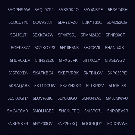
5AOPNSAW
5AQL07P2
5ASS9KJO
5AY4N3YE
5B3AF4SH
5CDCU7YL
5CWV233T
5DFYUFZ0
5DKYT31C
5DM253CG
5E4JC1TI
5EXK7A7W
5F447S51
5FMM242C
5FNR39CT
5GEF3377
5GYKO7P3
5H18E5N3
5H4C8VII
5HANI4XK
5HER0XEV
5HNS21Z8
5IFXGJFK
5IITXOZY
5IVSLWGV
5J5FOXDN
5KAFKBC4
5KEFVRBK
5KFBILGV
5KP635PE
5KSAQAB8
5KT1DCUW
5KZYHXKG
5L1KPI2V
5L515L3S
5LCKQGH7
5LOVPA8C
5LY0K9GU
5M4U4YA3
5M8JMWFU
5MC4C6M0
5MOLUGED
5NCKLFPQ
5NI5PO7L
5NROBV9R
5NSPSK7R
5NYZ03GV
5NZ2F7XQ
5OGIRQDY
5OIXNVW6