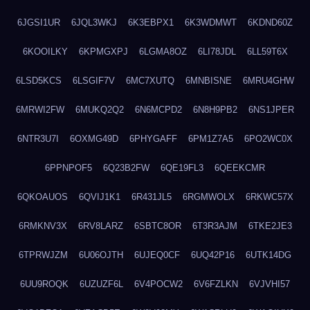
6JGSI1UR
6JQL3WKJ
6K3EBPX1
6K3WDMWT
6KDND60Z
6KOOILKY
6KPMGXPJ
6LGMA8OZ
6LI78JDL
6LL59T6X
6LSD5KCS
6LSGIF7V
6MC7XUTQ
6MNBISNE
6MRU4GHW
6MRWI2FW
6MUKQ2Q2
6N6MCPD2
6N8H9PB2
6NS1JPER
6NTR3U7I
6OXMG49D
6PHYGAFF
6PM1Z7A5
6PO2WC0X
6PPNPOF5
6Q23B2FW
6QE19FL3
6QEEKCMR
6QKOAUOS
6QVIJ1K1
6R431JL5
6RGMWOLX
6RKWC57X
6RMKNV3X
6RV8LARZ
6SBTC8OR
6T3R3AJM
6TKE2JE3
6TPRWJZM
6U06OJTH
6UJEQ0CF
6UQ42P16
6UTK14DG
6UU9ROQK
6UZUZF6L
6V4POCW2
6V6FZLKN
6VJVHI57