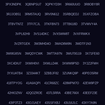
3PX3NDPK
3QBNPSU7
3QPKYD3H
3R660UUO
3R8OBY8R
3RJJOB51
3RM5TAUQ
3RV0N612
3SRBQEDJ
3SXFZOBA
3TBVTN7Z
3TFI7CJL
3TKFBN73
3TTB618D
3TVMVY4A
3VPL82H9
3VS14DKC
3VX5WW8T
3VXFRWKX
3VZRTGEK
3W3MHD4O
3WAD8W9N
3WDTF1N3
3WI8G8SN
3WQDYCWK
3WTTA97N
3WU70G19
3X71FE60
3XC4DIU7
3XMIH0VI
3XMLLD4K
3XWW9P5D
3Y2Z2FMH
3YXUATB4
3Z3344KT
3ZBBJF82
3ZUNKQ9P
40PEO5RM
418TPYOG
41A6AQPI
41CR68ZC
428MPM7O
42EW9PZP
42HIOZNV
42QOZROE
437L5RRA
43BE766X
43EEF23E
43IP3TZ3
43OJ1AEY
43SSFXBJ
43U16JLC
43XY7A9N