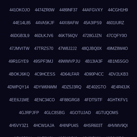
441OKOJO
4474ZR0W
4489NF37
44AFGVXY
44CGH1H9
44E14L85
44VA5KJF
44XI8AFW
45A3IPS9
4601IURZ
46DGB3L9
46DLKJV6
46KT56QV
4728GJZN
47CQFY0O
47JMVITW
47TRZS70
47W8J2J2
48QJBQ0X
49MZ8W4O
49R1GYE9
49SPF3MJ
49WWVPJU
4B13IA3F
4B1N5SGO
4BOKJ6KQ
4C9HCESS
4D64LFAR
4D90P4CC
4DV2LKB3
4DWPQY14
4DYW6NWM
4DZ5J3RQ
4E402GTO
4E4R43JK
4EE6J1ME
4ENC34CO
4F88GRG8
4FDT5ITF
4GHTKFV1
4GJRPJFP
4GLC8SBG
4GOTUJAD
4GTUQOMS
4H5VY3Z1
4HCW1AJA
4HINPU4S
4HSR603T
4HVMV9QI