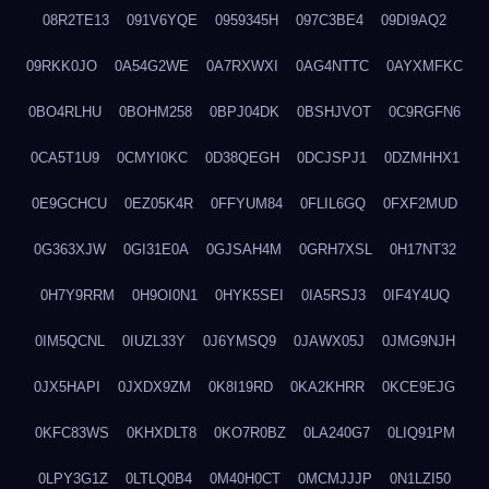
08R2TE13
091V6YQE
0959345H
097C3BE4
09DI9AQ2
09RKK0JO
0A54G2WE
0A7RXWXI
0AG4NTTC
0AYXMFKC
0BO4RLHU
0BOHM258
0BPJ04DK
0BSHJVOT
0C9RGFN6
0CA5T1U9
0CMYI0KC
0D38QEGH
0DCJSPJ1
0DZMHHX1
0E9GCHCU
0EZ05K4R
0FFYUM84
0FLIL6GQ
0FXF2MUD
0G363XJW
0GI31E0A
0GJSAH4M
0GRH7XSL
0H17NT32
0H7Y9RRM
0H9OI0N1
0HYK5SEI
0IA5RSJ3
0IF4Y4UQ
0IM5QCNL
0IUZL33Y
0J6YMSQ9
0JAWX05J
0JMG9NJH
0JX5HAPI
0JXDX9ZM
0K8I19RD
0KA2KHRR
0KCE9EJG
0KFC83WS
0KHXDLT8
0KO7R0BZ
0LA240G7
0LIQ91PM
0LPY3G1Z
0LTLQ0B4
0M40H0CT
0MCMJJJP
0N1LZI50