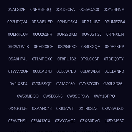
0NALSI2P
0NFM8HBQ
0O1D2CFA
0O3VCZC0
0OY5HHNM
0P2UDQV4
0P3WEUER
0PHNO5Y4
0PPJIUB7
0PUMEZB4
0QLRKCUP
0QO261FR
0QR27BKM
0QV0STGJ
0R7FXEI4
0RCWTWLK
0RH9C3CH
0S284R8O
0S4IXXQE
0S9E2KPP
0SA9HP4L
0T1MPQXC
0T8PUJB2
0T9LQ0SF
0TDEQ0TY
0TWV72OF
0U01AD7B
0U56W7B0
0UDKWD5I
0UELVNFD
0V2IXSF4
0V3N6SQF
0VJAC930
0VY5ZG3D
0W3LZD86
0W58MBQO
0W5D86N5
0W8SOPXW
0WY1BFPQ
0X4GG1J6
0XAANC43
0XI05VVT
0XLR0SZZ
0XW3VGXD
0ZAVTHSI
0ZM4J2CX
0ZVYGAG2
0ZXS0PVO
105XMS37