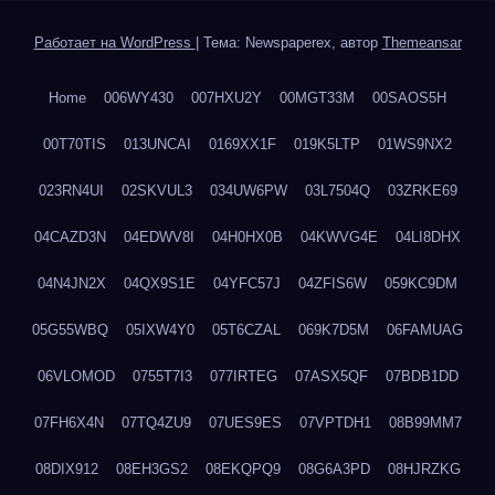
Работает на WordPress
|
Тема: Newspaperex, автор
Themeansar
Home
006WY430
007HXU2Y
00MGT33M
00SAOS5H
00T70TIS
013UNCAI
0169XX1F
019K5LTP
01WS9NX2
023RN4UI
02SKVUL3
034UW6PW
03L7504Q
03ZRKE69
04CAZD3N
04EDWV8I
04H0HX0B
04KWVG4E
04LI8DHX
04N4JN2X
04QX9S1E
04YFC57J
04ZFIS6W
059KC9DM
05G55WBQ
05IXW4Y0
05T6CZAL
069K7D5M
06FAMUAG
06VLOMOD
0755T7I3
077IRTEG
07ASX5QF
07BDB1DD
07FH6X4N
07TQ4ZU9
07UES9ES
07VPTDH1
08B99MM7
08DIX912
08EH3GS2
08EKQPQ9
08G6A3PD
08HJRZKG