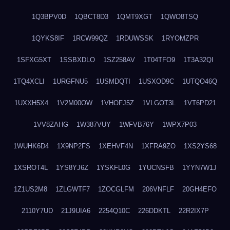
1Q3BPV0D
1QBCT8D3
1QMT9XGT
1QWO8TSQ
1QYKS8IF
1RCW99QZ
1RDUWSSK
1RYOMZPR
1SFXG5XT
1SSBXDLO
1SZ258AV
1T04TFO9
1T3A32QI
1TQ4XCLI
1URGFNU5
1USMDQTI
1USXOD9C
1UTQO46Q
1UXXH5X4
1V2M00OW
1VHOFJ5Z
1VLGOT3L
1VT6PD21
1VV8ZAHG
1W387VUY
1WFVB76Y
1WPX7P03
1WUHK6D4
1X9NP2FS
1XEHVF4N
1XFRA9ZO
1XS2YS68
1XSROT4L
1YS8YJ6Z
1YSKFL0G
1YUCNSFB
1YYN7W1J
1Z1US2M8
1ZLGWTF7
1ZOCGLFM
206VNFLF
20GH4EFO
2110Y7UD
21J9UIA6
2254Q10C
226DDKTL
22R2IX7P