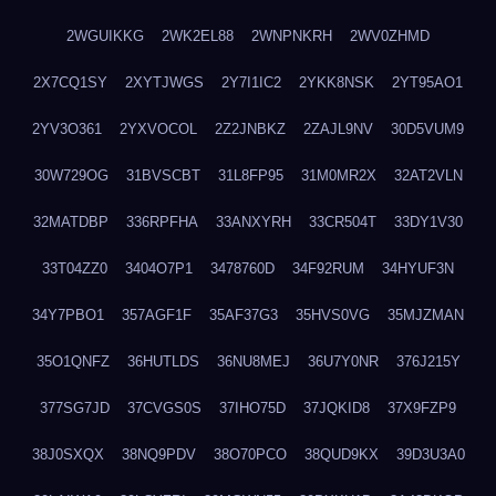
2WGUIKKG
2WK2EL88
2WNPNKRH
2WV0ZHMD
2X7CQ1SY
2XYTJWGS
2Y7I1IC2
2YKK8NSK
2YT95AO1
2YV3O361
2YXVOCOL
2Z2JNBKZ
2ZAJL9NV
30D5VUM9
30W729OG
31BVSCBT
31L8FP95
31M0MR2X
32AT2VLN
32MATDBP
336RPFHA
33ANXYRH
33CR504T
33DY1V30
33T04ZZ0
3404O7P1
3478760D
34F92RUM
34HYUF3N
34Y7PBO1
357AGF1F
35AF37G3
35HVS0VG
35MJZMAN
35O1QNFZ
36HUTLDS
36NU8MEJ
36U7Y0NR
376J215Y
377SG7JD
37CVGS0S
37IHO75D
37JQKID8
37X9FZP9
38J0SXQX
38NQ9PDV
38O70PCO
38QUD9KX
39D3U3A0