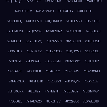
6VQ1DZQ1
6VZACB5E
6W0V02MY
6W1CRLU0
6WAOIUX0
6WJXFPEM
6WSY8NWU
6XFR4OTY
6XIHLDTU
6XL3E0EQ
6XP30R7N
6XQUAXFV
6XUCD56H
6XVXTC5I
6Y6PMH2U
6YQP5Y4L
6YR8PDRZ
6YY0PXBC
6ZISH1A0
6ZT4UC5F
6ZYCUFVQ
70T7NVVN
70V1YKH3
711BHOSD
713M5IHY
718NNXY2
71H5RDOO
71UQJY58
725P81XE
727P972L
72FW37AL
73CXZZM4
73IDZEWO
73UTNHIP
73VKAF4E
740HGIUK
745ACL1O
74DPJX4S
74DVDXRM
74FGRN3A
7612HD1B
7651K273
76BJGQ4F
76G4013Z
76HU4CRK
76LLJI2Y
7777M27H
77BED9B2
77BGMMG4
77S55623
77TABW20
780FZHSV
78Q29S80
78XWEZ88