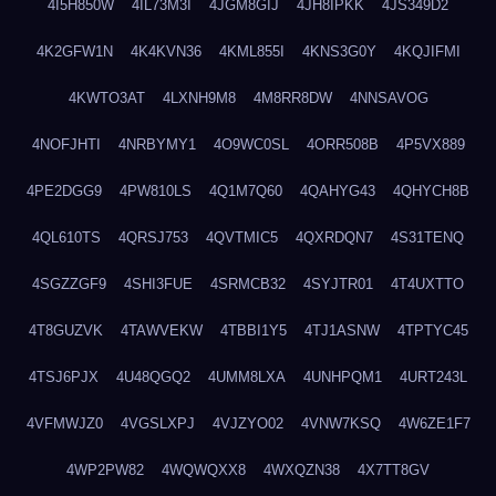
4I5H850W
4IL73M3I
4JGM8GIJ
4JH8IPKK
4JS349D2
4K2GFW1N
4K4KVN36
4KML855I
4KNS3G0Y
4KQJIFMI
4KWTO3AT
4LXNH9M8
4M8RR8DW
4NNSAVOG
4NOFJHTI
4NRBYMY1
4O9WC0SL
4ORR508B
4P5VX889
4PE2DGG9
4PW810LS
4Q1M7Q60
4QAHYG43
4QHYCH8B
4QL610TS
4QRSJ753
4QVTMIC5
4QXRDQN7
4S31TENQ
4SGZZGF9
4SHI3FUE
4SRMCB32
4SYJTR01
4T4UXTTO
4T8GUZVK
4TAWVEKW
4TBBI1Y5
4TJ1ASNW
4TPTYC45
4TSJ6PJX
4U48QGQ2
4UMM8LXA
4UNHPQM1
4URT243L
4VFMWJZ0
4VGSLXPJ
4VJZYO02
4VNW7KSQ
4W6ZE1F7
4WP2PW82
4WQWQXX8
4WXQZN38
4X7TT8GV