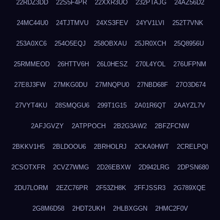
22RDZ3DD
22S5F4PR
22XXR3UO
232PTAJG
24AZ56D2
24MC44U0
24TJTMVU
24XS3FEV
24YV1LVI
252T7VNK
253A0XC6
254O5EQJ
258OBXAU
25JR0XCH
25Q8956U
25RMMEOD
26HTTV6H
26L0HESZ
270L4YOL
276UFPNM
27E8J3FW
27MKG0DU
27MNQPU0
27NBD68F
27O3D674
27VYT4KU
28SMQGU6
299T1G15
2A01R6QT
2AAYZL7V
2AFJGVZY
2ATPPOCH
2B2G3AW2
2BFZFCNW
2BKKV1H5
2BLDOOU6
2BRHOLRJ
2CKA0HWT
2CRELPQI
2CSOTXFR
2CVZ7WMG
2D26EBXW
2D942LRG
2DPSN680
2DU7LORM
2EZC76PR
2F53ZH8K
2FFJSSR3
2G789XQE
2G8M6D58
2HDT2UKH
2HLBXGGN
2HMC2F0V