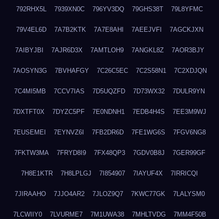
792RHX5L
7939XN0C
796YV3DQ
79GHS38T
79L8YFMC
79V4EL6D
7A7B2KTK
7A7E8AHI
7AEEJVFI
7AGCKJXN
7AIBYJBI
7AJR6D3X
7AMTLOH9
7ANGKL8Z
7AOR3BJY
7AOSYN3G
7BVHAFGY
7C26C5EC
7C2S58N1
7C2XDJQN
7C4MI5MB
7CCV7IAS
7D5UQZFD
7D73WX32
7DULR9YN
7DXTFT0X
7DYZC5PF
7E0NDNH1
7EDB4H4S
7EE3M9WJ
7EUSEMEI
7EYNVZ6I
7FB2DR6D
7FE1WG6S
7FGV6NG8
7FKTW3MA
7FRYD8I9
7FX48QP3
7GDV0B8J
7GER99GF
7H8E1KTR
7H8LPLGJ
7I854907
7IAYUF4X
7IRRICQI
7JIRAAHO
7JJO4AR2
7JLOZ9Q7
7KWC77GK
7LALYSM0
7LCWIIY0
7LVURME7
7M1UWA38
7MHLTVDG
7MM4F50B