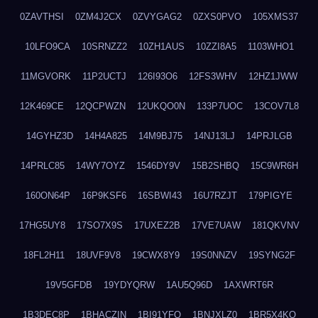
0ZAVTHSI
0ZM4J2CX
0ZVYGAG2
0ZXS0PVO
105XMS37
10LFO9CA
10SRNZZ2
10ZH1AUS
10ZZI8A5
1103WHO1
11MGVORK
11P2UCTJ
126I93O6
12FS3WHV
12HZ1JWW
12K469CE
12QCPWZN
12UKQO0N
133P7UOC
13COV7L8
14GYHZ3D
14H4A825
14M9BJ75
14NJ13LJ
14PRJLGB
14PRLC85
14WY7OYZ
1546DY9V
15B2SHBQ
15C9WR6H
160ON64P
16P9KSF6
16SBWI43
16U7RZJT
179PIGYE
17HG5UY8
17SO7X9S
17UXEZ2B
17VE7UAW
181QKVNV
18FL2H11
18UVF9V8
19CWX8Y9
19S0NNZV
19SYNG2F
19V5GFDB
19YDYQRW
1AU5Q96D
1AXWRT6R
1B3DEC8P
1BHACZIN
1BI91YFQ
1BNJXLZ0
1BR5X4KO