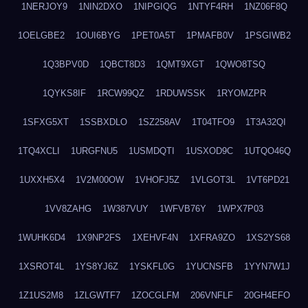
1NERJOY9
1NIN2DXO
1NIPGIQG
1NTYF4RH
1NZ06F8Q
1OELGBE2
1OUI6BYG
1PET0A5T
1PMAFB0V
1PSGIWB2
1Q3BPV0D
1QBCT8D3
1QMT9XGT
1QWO8TSQ
1QYKS8IF
1RCW99QZ
1RDUWSSK
1RYOMZPR
1SFXG5XT
1SSBXDLO
1SZ258AV
1T04TFO9
1T3A32QI
1TQ4XCLI
1URGFNU5
1USMDQTI
1USXOD9C
1UTQO46Q
1UXXH5X4
1V2M00OW
1VHOFJ5Z
1VLGOT3L
1VT6PD21
1VV8ZAHG
1W387VUY
1WFVB76Y
1WPX7P03
1WUHK6D4
1X9NP2FS
1XEHVF4N
1XFRA9ZO
1XS2YS68
1XSROT4L
1YS8YJ6Z
1YSKFL0G
1YUCNSFB
1YYN7W1J
1Z1US2M8
1ZLGWTF7
1ZOCGLFM
206VNFLF
20GH4EFO