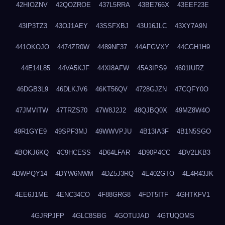
42HIOZNV
42QOZROE
437L5RRA
43BE766X
43EEF23E
43IP3TZ3
43OJ1AEY
43SSFXBJ
43U16JLC
43XY7A9N
441OKOJO
4474ZR0W
4489NF37
44AFGVXY
44CGH1H9
44E14L85
44VA5KJF
44XI8AFW
45A3IPS9
4601IURZ
46DGB3L9
46DLKJV6
46KT56QV
4728GJZN
47CQFY0O
47JMVITW
47TRZS70
47W8J2J2
48QJBQ0X
49MZ8W4O
49R1GYE9
49SPF3MJ
49WWVPJU
4B13IA3F
4B1N5SGO
4BOKJ6KQ
4C9HCESS
4D64LFAR
4D90P4CC
4DV2LKB3
4DWPQY14
4DYW6NWM
4DZ5J3RQ
4E402GTO
4E4R43JK
4EE6J1ME
4ENC34CO
4F88GRG8
4FDT5ITF
4GHTKFV1
4GJRPJFP
4GLC8SBG
4GOTUJAD
4GTUQOMS