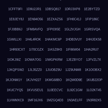
1CFFT9FI
1D9U2JR1
1DBSQ817
1DRJ3XP8
1E2BYTZD
1E8JEY8J
1EN94O56
1EZXAZS6
1FH0C41J
1FIP186C
1FJ0BB6J
1FM8AVFQ
1FP03I5E
1GL2VJGH
1GRISVQA
1GWILLXI
1H4L4ROK
1HAKMC6P
1HDB3VUY
1HHJEK58
1HR93CXT
1I70CGZX
1IASZ8H3
1IF86W04
1IHA2RU7
1IOKJ9IZ
1IOWA7OG
1IWGPKRW
1JEZBYO7
1JFVZL7X
1JKQPSW2
1JL35ZZ0
1JUOBZ9U
1JZ9UNM8
1K1OOBX2
1KJONM1Y
1KJVH227
1KMG68BO
1KQW0D9E
1KUB22OP
1KUC7YQ5
1KVUSEU1
1L0EECVC
1L92C1GM
1LO2KT45
1LVWMXC9
1MF16JX6
1MZGQ4D3
1N3AELFF
1N3R82X5