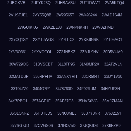
2UBGKVBI
2UFYK23Q
2UHBAVSU
2UT1DWVT
2VA5KTQ4
2VUSTJE1
2VY55Q8B
2W29565T
2W496244
2WADJS4M
2WGUIKKG
2WK2EL88
2WNPNKRH
2WV0ZHMD
2X7CQ1SY
2XYTJWGS
2Y7I1IC2
2YKK8NSK
2YT95AO1
2YV3O361
2YXVOCOL
2Z2JNBKZ
2ZAJL9NV
30D5VUM9
30W729OG
31BVSCBT
31L8FP95
31M0MR2X
32AT2VLN
32MATDBP
336RPFHA
33ANXYRH
33CR504T
33DY1V30
33T04ZZ0
3404O7P1
3478760D
34F92RUM
34HYUF3N
34Y7PBO1
357AGF1F
35AF37G3
35HVS0VG
35MJZMAN
35O1QNFZ
36HUTLDS
36NU8MEJ
36U7Y0NR
376J215Y
377SG7JD
37CVGS0S
37IHO75D
37JQKID8
37X9FZP9