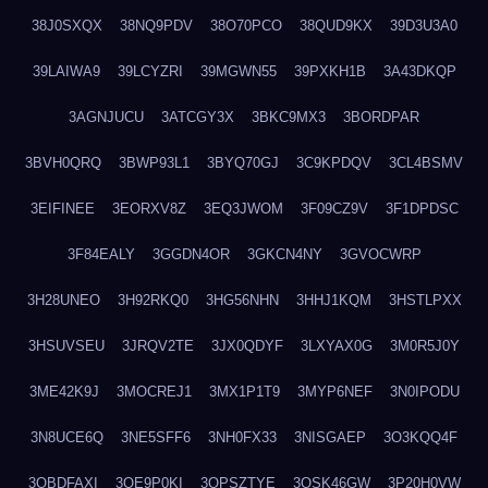
38J0SXQX
38NQ9PDV
38O70PCO
38QUD9KX
39D3U3A0
39LAIWA9
39LCYZRI
39MGWN55
39PXKH1B
3A43DKQP
3AGNJUCU
3ATCGY3X
3BKC9MX3
3BORDPAR
3BVH0QRQ
3BWP93L1
3BYQ70GJ
3C9KPDQV
3CL4BSMV
3EIFINEE
3EORXV8Z
3EQ3JWOM
3F09CZ9V
3F1DPDSC
3F84EALY
3GGDN4OR
3GKCN4NY
3GVOCWRP
3H28UNEO
3H92RKQ0
3HG56NHN
3HHJ1KQM
3HSTLPXX
3HSUVSEU
3JRQV2TE
3JX0QDYF
3LXYAX0G
3M0R5J0Y
3ME42K9J
3MOCREJ1
3MX1P1T9
3MYP6NEF
3N0IPODU
3N8UCE6Q
3NE5SFF6
3NH0FX33
3NISGAEP
3O3KQQ4F
3OBDFAXI
3OE9P0KI
3OPSZTYE
3OSK46GW
3P20H0VW