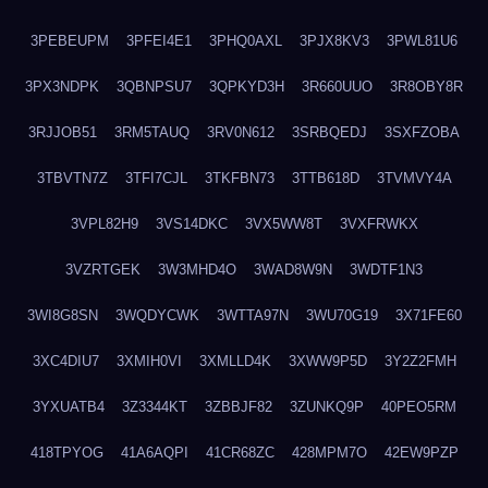
3PEBEUPM
3PFEI4E1
3PHQ0AXL
3PJX8KV3
3PWL81U6
3PX3NDPK
3QBNPSU7
3QPKYD3H
3R660UUO
3R8OBY8R
3RJJOB51
3RM5TAUQ
3RV0N612
3SRBQEDJ
3SXFZOBA
3TBVTN7Z
3TFI7CJL
3TKFBN73
3TTB618D
3TVMVY4A
3VPL82H9
3VS14DKC
3VX5WW8T
3VXFRWKX
3VZRTGEK
3W3MHD4O
3WAD8W9N
3WDTF1N3
3WI8G8SN
3WQDYCWK
3WTTA97N
3WU70G19
3X71FE60
3XC4DIU7
3XMIH0VI
3XMLLD4K
3XWW9P5D
3Y2Z2FMH
3YXUATB4
3Z3344KT
3ZBBJF82
3ZUNKQ9P
40PEO5RM
418TPYOG
41A6AQPI
41CR68ZC
428MPM7O
42EW9PZP