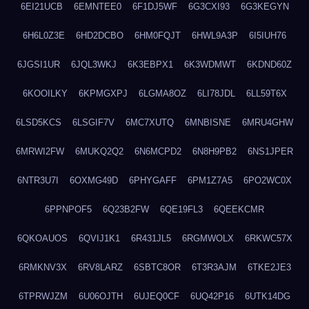
6EI21UCB
6EMNTEE0
6F1DJ5WF
6G3CXI93
6G3KEGYN
6H6L0Z3E
6HD2DCBO
6HM0FQJT
6HWL9A3P
6I5IUH76
6JGSI1UR
6JQL3WKJ
6K3EBPX1
6K3WDMWT
6KDND60Z
6KOOILKY
6KPMGXPJ
6LGMA8OZ
6LI78JDL
6LL59T6X
6LSD5KCS
6LSGIF7V
6MC7XUTQ
6MNBISNE
6MRU4GHW
6MRWI2FW
6MUKQ2Q2
6N6MCPD2
6N8H9PB2
6NS1JPER
6NTR3U7I
6OXMG49D
6PHYGAFF
6PM1Z7A5
6PO2WC0X
6PPNPOF5
6Q23B2FW
6QE19FL3
6QEEKCMR
6QKOAUOS
6QVIJ1K1
6R431JL5
6RGMWOLX
6RKWC57X
6RMKNV3X
6RV8LARZ
6SBTC8OR
6T3R3AJM
6TKE2JE3
6TPRWJZM
6U06OJTH
6UJEQ0CF
6UQ42P16
6UTK14DG