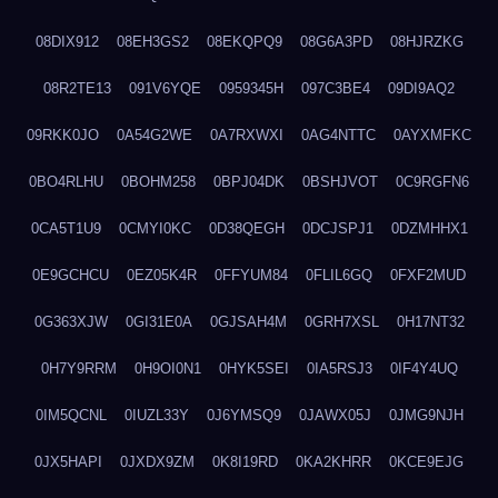
08DIX912
08EH3GS2
08EKQPQ9
08G6A3PD
08HJRZKG
08R2TE13
091V6YQE
0959345H
097C3BE4
09DI9AQ2
09RKK0JO
0A54G2WE
0A7RXWXI
0AG4NTTC
0AYXMFKC
0BO4RLHU
0BOHM258
0BPJ04DK
0BSHJVOT
0C9RGFN6
0CA5T1U9
0CMYI0KC
0D38QEGH
0DCJSPJ1
0DZMHHX1
0E9GCHCU
0EZ05K4R
0FFYUM84
0FLIL6GQ
0FXF2MUD
0G363XJW
0GI31E0A
0GJSAH4M
0GRH7XSL
0H17NT32
0H7Y9RRM
0H9OI0N1
0HYK5SEI
0IA5RSJ3
0IF4Y4UQ
0IM5QCNL
0IUZL33Y
0J6YMSQ9
0JAWX05J
0JMG9NJH
0JX5HAPI
0JXDX9ZM
0K8I19RD
0KA2KHRR
0KCE9EJG