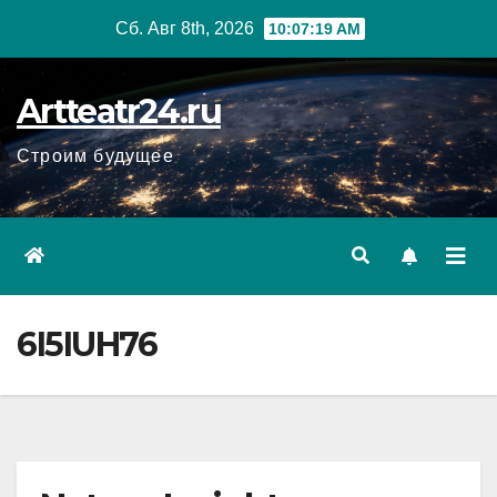
Перейти
Сб. Авг 8th, 2026
10:07:20 AM
к
содержанию
Artteatr24.ru
Строим будущее
6I5IUH76