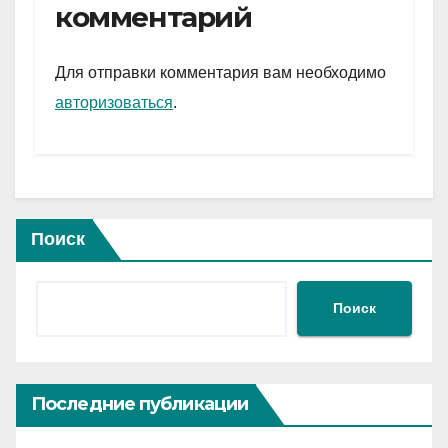
gr
s
а
комментарий
a
A
в
m
p
и
Для отправки комментария вам необходимо
p
ть
авторизоваться
.
Поиск
Поиск
Последние публикации