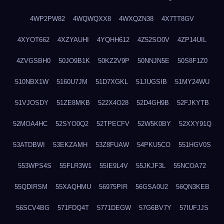
4WP2PW82
4WQWQXX8
4WXQZN38
4X7TT8GV
4XYOT662
4XZYAUHI
4YQHH612
4Z52SO0V
4ZP14UIL
4ZVGSBH0
50JO9B1K
50KZ2V9P
50NNJN5E
50S8F1Z0
510NBX1W
5160U7JM
51D7XGKL
51JUGSIB
51MY24WU
51VJOSDY
51ZE8MKB
522X4O28
52D4GH9B
52FJKYTB
52MOA4HC
52SYO0Q2
52TPECFV
52W5K0BY
52XXY91Q
53ATDBWI
53EKZAMH
53Z8FUAW
54PKU5CO
551HGV0S
553WPS4S
55FLR3W1
55IE9L4V
55JKJF3L
55NCOA72
55QDIRSM
55XAQHMU
56975PIR
56GSA0U2
56QN3KEB
56SCV4BG
571FDQ4T
5771DEGW
57G6BV7Y
57IUFJJS