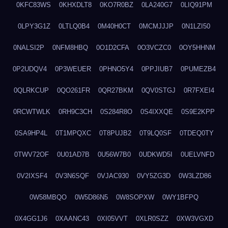
0KFC83WS
0KHXDLT8
0KO7R0BZ
0LA240G7
0LIQ91PM
0LPY3G1Z
0LTLQ0B4
0M40H0CT
0MCMJJJP
0N1LZI50
0NALSI2P
0NFM8HBQ
0O1D2CFA
0O3VCZC0
0OY5HHNM
0P2UDQV4
0P3WEUER
0PHNO5Y4
0PPJIUB7
0PUMEZB4
0QLRKCUP
0QO261FR
0QR27BKM
0QV0STGJ
0R7FXEI4
0RCWTWLK
0RH9C3CH
0S284R8O
0S4IXXQE
0S9E2KPP
0SA9HP4L
0T1MPQXC
0T8PUJB2
0T9LQ0SF
0TDEQ0TY
0TWV72OF
0U01AD7B
0U56W7B0
0UDKWD5I
0UELVNFD
0V2IXSF4
0V3N6SQF
0VJAC930
0VY5ZG3D
0W3LZD86
0W58MBQO
0W5D86N5
0W8SOPXW
0WY1BFPQ
0X4GG1J6
0XAANC43
0XI05VVT
0XLR0SZZ
0XW3VGXD