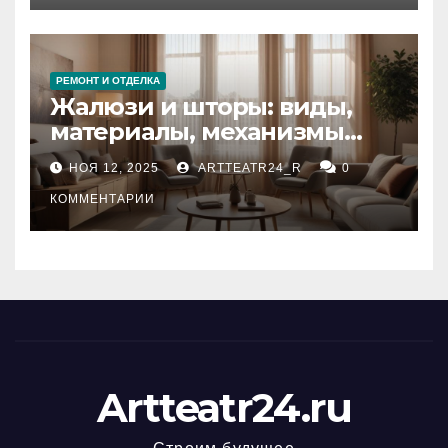
РЕМОНТ И ОТДЕЛКА
Жалюзи и шторы: виды,
материалы, механизмы
управления и уход
НОЯ 12, 2025
ARTTEATR24_R
0
КОММЕНТАРИИ
Artteatr24.ru