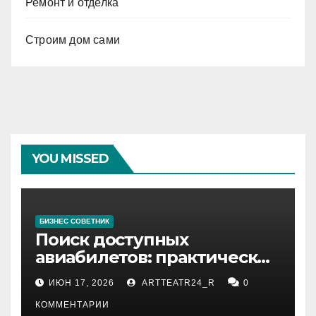
Ремонт и отделка
Строим дом сами
YOU MISSED
БИЗНЕС СОВЕТНИК
Поиск доступных
авиабилетов: практические
рекомендации
ИЮН 17, 2026
ARTTEATR24_R
0
КОММЕНТАРИИ