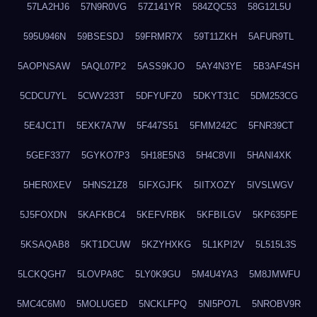
57LA2HJ6
57N9R0VG
57Z141YR
584ZQC53
58G12L5U
595U946N
59BSESDJ
59FRMR7X
59T11ZKH
5AFUR9TL
5AOPNSAW
5AQL07P2
5ASS9KJO
5AY4N3YE
5B3AF4SH
5CDCU7YL
5CWV233T
5DFYUFZ0
5DKYT31C
5DM253CG
5E4JC1TI
5EXK7A7W
5F447S51
5FMM242C
5FNR39CT
5GEF3377
5GYKO7P3
5H18E5N3
5H4C8VII
5HANI4XK
5HER0XEV
5HNS21Z8
5IFXGJFK
5IITXOZY
5IVSLWGV
5J5FOXDN
5KAFKBC4
5KEFVRBK
5KFBILGV
5KP635PE
5KSAQAB8
5KT1DCUW
5KZYHXKG
5L1KPI2V
5L515L3S
5LCKQGH7
5LOVPA8C
5LY0K9GU
5M4U4YA3
5M8JMWFU
5MC4C6M0
5MOLUGED
5NCKLFPQ
5NI5PO7L
5NROBV9R