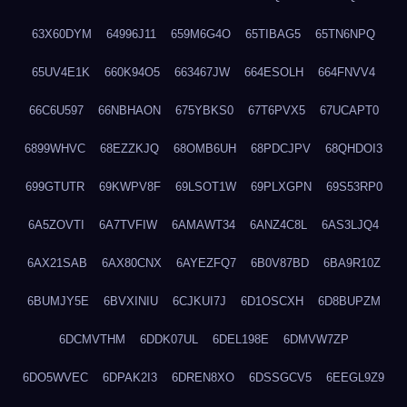
63X60DYM
64996J11
659M6G4O
65TIBAG5
65TN6NPQ
65UV4E1K
660K94O5
663467JW
664ESOLH
664FNVV4
66C6U597
66NBHAON
675YBKS0
67T6PVX5
67UCAPT0
6899WHVC
68EZZKJQ
68OMB6UH
68PDCJPV
68QHDOI3
699GTUTR
69KWPV8F
69LSOT1W
69PLXGPN
69S53RP0
6A5ZOVTI
6A7TVFIW
6AMAWT34
6ANZ4C8L
6AS3LJQ4
6AX21SAB
6AX80CNX
6AYEZFQ7
6B0V87BD
6BA9R10Z
6BUMJY5E
6BVXINIU
6CJKUI7J
6D1OSCXH
6D8BUPZM
6DCMVTHM
6DDK07UL
6DEL198E
6DMVW7ZP
6DO5WVEC
6DPAK2I3
6DREN8XO
6DSSGCV5
6EEGL9Z9