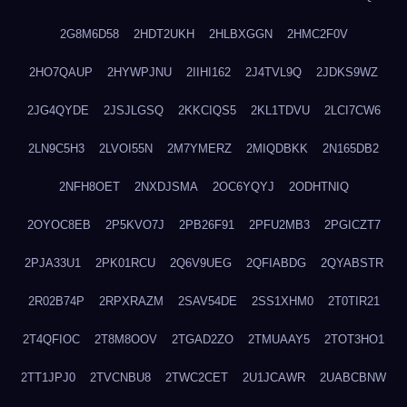
2G8M6D58
2HDT2UKH
2HLBXGGN
2HMC2F0V
2HO7QAUP
2HYWPJNU
2IIHI162
2J4TVL9Q
2JDKS9WZ
2JG4QYDE
2JSJLGSQ
2KKCIQS5
2KL1TDVU
2LCI7CW6
2LN9C5H3
2LVOI55N
2M7YMERZ
2MIQDBKK
2N165DB2
2NFH8OET
2NXDJSMA
2OC6YQYJ
2ODHTNIQ
2OYOC8EB
2P5KVO7J
2PB26F91
2PFU2MB3
2PGICZT7
2PJA33U1
2PK01RCU
2Q6V9UEG
2QFIABDG
2QYABSTR
2R02B74P
2RPXRAZM
2SAV54DE
2SS1XHM0
2T0TIR21
2T4QFIOC
2T8M8OOV
2TGAD2ZO
2TMUAAY5
2TOT3HO1
2TT1JPJ0
2TVCNBU8
2TWC2CET
2U1JCAWR
2UABCBNW