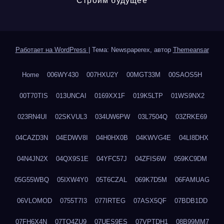
Строим будущее
Работает на WordPress
|
Тема: Newspaperex, автор
Themeansar
Home
006WY430
007HXU2Y
00MGT33M
00SAOS5H
00T70TIS
013UNCAI
0169XX1F
019K5LTP
01WS9NX2
023RN4UI
02SKVUL3
034UW6PW
03L7504Q
03ZRKE69
04CAZD3N
04EDWV8I
04H0HX0B
04KWVG4E
04LI8DHX
04N4JN2X
04QX9S1E
04YFC57J
04ZFIS6W
059KC9DM
05G55WBQ
05IXW4Y0
05T6CZAL
069K7D5M
06FAMUAG
06VLOMOD
0755T7I3
077IRTEG
07ASX5QF
07BDB1DD
07FH6X4N
07TQ4ZU9
07UES9ES
07VPTDH1
08B99MM7