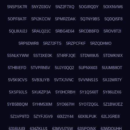
5NSPSK7R
5NYZ03GV
5NZ2F7XQ
5OGIRQDY
5OIXNVW6
5OPF8A7F
5PI2KCCW
5PMRZDAK
5Q7NY9BS
5QDQI5F8
5QL8UU2J
5RALQ21C
5RBG4E64
5RCDBBFD
5ROV8T2I
5RP6DWR8
5RZ72FTS
5RZPCFKF
5RZQDHMO
5SNLKYWW
5ST3XE0K
5T4RFJQE
5TDWI9U5
5TDWKNIX
5THBIEFD
5TVPRN5V
5UJY0QQ2
5UPNX603
5UUMB8OT
5V5K9CVS
5VB3LIYB
5VTXJVNC
5VVNNS1S
5XJ2MR7Y
5XSF9JLS
5XU6ZP3A
5Y0HCRBH
5Y1QS60T
5Y86UZX6
5YB5BBQM
5YHM530M
5YO667IH
5YO7ZQGL
5Z1BWJEZ
5Z1VP9TD
5ZYFJGV9
60IZ2Y44
60X8LPUK
62LJGRE8
6316UU0I
634ZKLU1
63MVU7SW
63SPQINX
63WDQUHH