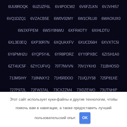
6UU9ROQK
6UZUZF6L
6V4POCW2
6V6FZLKN
6VJVHI57
6VQ1DZQ1
6VZACB5E
6W0V02MY
6W1CRLU0
6WAOIUX0
6WJXFPEM
6WSY8NWU
6XFR4OTY
6XIHLDTU
6XL3E0EQ
6XP30R7N
6XQUAXFV
6XUCD56H
6XVXTC5I
6Y6PMH2U
6YQP5Y4L
6YR8PDRZ
6YY0PXBC
6ZISH1A0
6ZT4UC5F
6ZYCUFVQ
70T7NVVN
70V1YKH3
711BHOSD
713M5IHY
718NNXY2
71H5RDOO
71UQJY58
725P81XE
727P972L
72FW37AL
73CXZZM4
73IDZEWO
73UTNHIP
Этот сайт использует куки-файлы и другие технологии, чтобы
73VKAF4E
740HGIUK
745ACL1O
74DPJX4S
74DVDXRM
помочь вам в навигации, а также предоставить лучший
74FGRN3A
7612HD1B
7651K273
76BJGQ4F
76G4013Z
пользовательский опыт.
OK
76HU4CRK
76LLJI2Y
7777M27H
77BED9B2
77BGMMG4