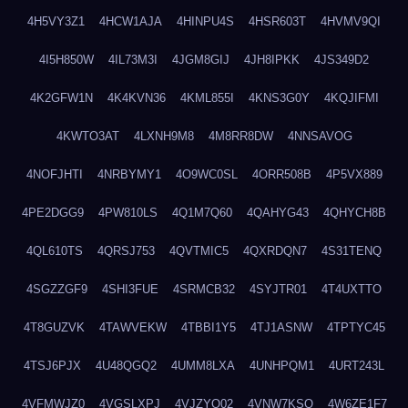
4H5VY3Z1
4HCW1AJA
4HINPU4S
4HSR603T
4HVMV9QI
4I5H850W
4IL73M3I
4JGM8GIJ
4JH8IPKK
4JS349D2
4K2GFW1N
4K4KVN36
4KML855I
4KNS3G0Y
4KQJIFMI
4KWTO3AT
4LXNH9M8
4M8RR8DW
4NNSAVOG
4NOFJHTI
4NRBYMY1
4O9WC0SL
4ORR508B
4P5VX889
4PE2DGG9
4PW810LS
4Q1M7Q60
4QAHYG43
4QHYCH8B
4QL610TS
4QRSJ753
4QVTMIC5
4QXRDQN7
4S31TENQ
4SGZZGF9
4SHI3FUE
4SRMCB32
4SYJTR01
4T4UXTTO
4T8GUZVK
4TAWVEKW
4TBBI1Y5
4TJ1ASNW
4TPTYC45
4TSJ6PJX
4U48QGQ2
4UMM8LXA
4UNHPQM1
4URT243L
4VFMWJZ0
4VGSLXPJ
4VJZYO02
4VNW7KSQ
4W6ZE1F7