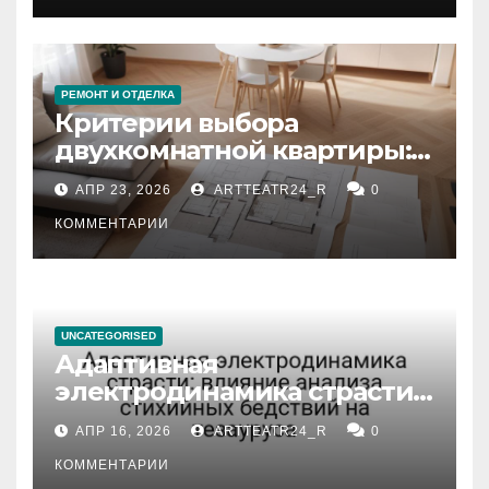
РЕМОНТ И ОТДЕЛКА
Критерии выбора
двухкомнатной квартиры:
планировка, площадь,
АПР 23, 2026
ARTTEATR24_R
0
состояние и документация
КОММЕНТАРИИ
UNCATEGORISED
Адаптивная
электродинамика страсти:
влияние анализа
АПР 16, 2026
ARTTEATR24_R
0
стихийных бедствий на
тезауруса
КОММЕНТАРИИ