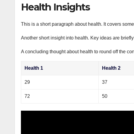
р
Health Insights
p
а
p
в
This is a short paragraph about health. It covers some 
и
Another short insight into health. Key ideas are briefl
т
ь
A concluding thought about health to round off the con
Health 1
Health 2
29
37
72
50