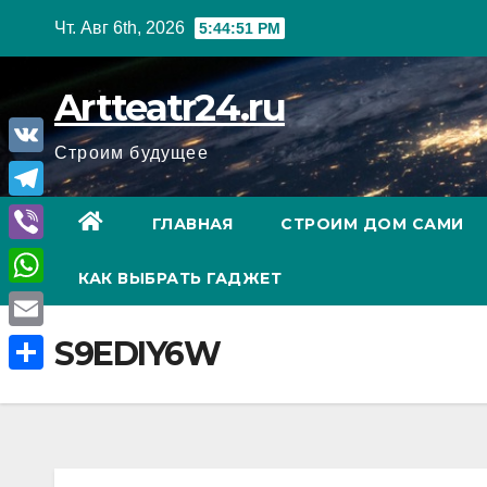
Перейти
Чт. Авг 6th, 2026
5:44:52 PM
к
содержанию
Artteatr24.ru
Строим будущее
V
K
T
ГЛАВНАЯ
СТРОИМ ДОМ САМИ
e
V
КАК ВЫБРАТЬ ГАДЖЕТ
l
i
W
e
b
h
E
S9EDIY6W
g
e
a
m
r
О
r
t
a
a
т
s
i
m
п
A
l