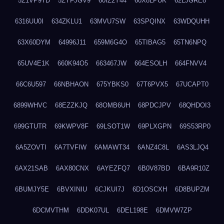
5Z1VP9TD
5ZYFJGV9
60IZ2Y44
60X8LPUK
62LJGRE8
6316UU0I
634ZKLU1
63MVU7SW
63SPQINX
63WDQUHH
63X60DYM
64996J11
659M6G4O
65TIBAG5
65TN6NPQ
65UV4E1K
660K94O5
663467JW
664ESOLH
664FNVV4
66C6U597
66NBHAON
675YBKS0
67T6PVX5
67UCAPT0
6899WHVC
68EZZKJQ
68OMB6UH
68PDCJPV
68QHDOI3
699GTUTR
69KWPV8F
69LSOT1W
69PLXGPN
69S53RP0
6A5ZOVTI
6A7TVFIW
6AMAWT34
6ANZ4C8L
6AS3LJQ4
6AX21SAB
6AX80CNX
6AYEZFQ7
6B0V87BD
6BA9R10Z
6BUMJY5E
6BVXINIU
6CJKUI7J
6D1OSCXH
6D8BUPZM
6DCMVTHM
6DDK07UL
6DEL198E
6DMVW7ZP