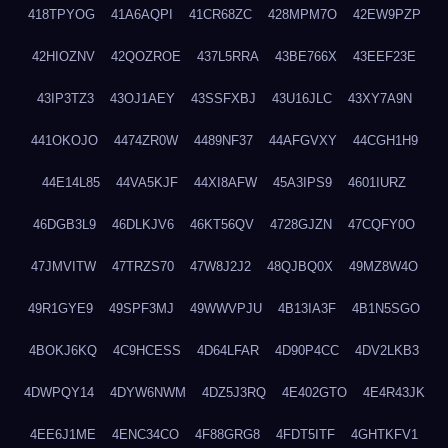
418TPYOG
41A6AQPI
41CR68ZC
428MPM7O
42EW9PZP
42HIOZNV
42QOZROE
437L5RRA
43BE766X
43EEF23E
43IP3TZ3
43OJ1AEY
43SSFXBJ
43U16JLC
43XY7A9N
441OKOJO
4474ZR0W
4489NF37
44AFGVXY
44CGH1H9
44E14L85
44VA5KJF
44XI8AFW
45A3IPS9
4601IURZ
46DGB3L9
46DLKJV6
46KT56QV
4728GJZN
47CQFY0O
47JMVITW
47TRZS70
47W8J2J2
48QJBQ0X
49MZ8W4O
49R1GYE9
49SPF3MJ
49WWVPJU
4B13IA3F
4B1N5SGO
4BOKJ6KQ
4C9HCESS
4D64LFAR
4D90P4CC
4DV2LKB3
4DWPQY14
4DYW6NWM
4DZ5J3RQ
4E402GTO
4E4R43JK
4EE6J1ME
4ENC34CO
4F88GRG8
4FDT5ITF
4GHTKFV1