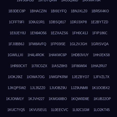
19V5GFDB
19YDYQRW
1AU5Q96D
1AXWRT6R
1B3DEC8P
1BHACZIN
1BI91YFQ
1BNJXLZ0
1BR5X4KO
1CFFT9FI
1D9U2JR1
1DBSQ817
1DRJ3XP8
1E2BYTZD
1E8JEY8J
1EN94O56
1EZXAZS6
1FH0C41J
1FIP186C
1FJ0BB6J
1FM8AVFQ
1FP03I5E
1GL2VJGH
1GRISVQA
1GWILLXI
1H4L4ROK
1HAKMC6P
1HDB3VUY
1HHJEK58
1HR93CXT
1I70CGZX
1IASZ8H3
1IF86W04
1IHA2RU7
1IOKJ9IZ
1IOWA7OG
1IWGPKRW
1JEZBYO7
1JFVZL7X
1JKQPSW2
1JL35ZZ0
1JUOBZ9U
1JZ9UNM8
1K1OOBX2
1KJONM1Y
1KJVH227
1KMG68BO
1KQW0D9E
1KUB22OP
1KUC7YQ5
1KVUSEU1
1L0EECVC
1L92C1GM
1LO2KT45