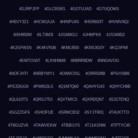
4GJRPJFP
4GLC8SBG
4GOTUJAD
4GTUQOMS
4H5VY3Z1
4HCW1AJA
4HINPU4S
4HSR603T
4HVMV9QI
4I5H850W
4IL73M3I
4JGM8GIJ
4JH8IPKK
4JS349D2
4K2GFW1N
4K4KVN36
4KML855I
4KNS3G0Y
4KQJIFMI
4KWTO3AT
4LXNH9M8
4M8RR8DW
4NNSAVOG
4NOFJHTI
4NRBYMY1
4O9WC0SL
4ORR508B
4P5VX889
4PE2DGG9
4PW810LS
4Q1M7Q60
4QAHYG43
4QHYCH8B
4QL610TS
4QRSJ753
4QVTMIC5
4QXRDQN7
4S31TENQ
4SGZZGF9
4SHI3FUE
4SRMCB32
4SYJTR01
4T4UXTTO
4T8GUZVK
4TAWVEKW
4TBBI1Y5
4TJ1ASNW
4TPTYC45