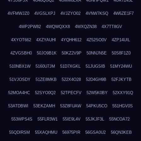
4TSJ6PJX
4U48QGQ2
4UMM8LXA
4UNHPQM1
4URT243L
4VFMWJZ0
4VGSLXPJ
4VJZYO02
4VNW7KSQ
4W6ZE1F7
4WP2PW82
4WQWQXX8
4WXQZN38
4X7TT8GV
4XYOT662
4XZYAUHI
4YQHH612
4Z52SO0V
4ZP14UIL
4ZVGSBH0
50JO9B1K
50KZ2V9P
50NNJN5E
50S8F1Z0
510NBX1W
5160U7JM
51D7XGKL
51JUGSIB
51MY24WU
51VJOSDY
51ZE8MKB
522X4O28
52D4GH9B
52FJKYTB
52MOA4HC
52SYO0Q2
52TPECFV
52W5K0BY
52XXY91Q
53ATDBWI
53EKZAMH
53Z8FUAW
54PKU5CO
551HGV0S
553WPS4S
55FLR3W1
55IE9L4V
55JKJF3L
55NCOA72
55QDIRSM
55XAQHMU
56975PIR
56GSA0U2
56QN3KEB