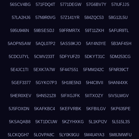
56SCV4BG
571FDQ4T
5771DEGW
57G6BV7Y
57IUFJJS
57LA2HJ6
57N9R0VG
57Z141YR
584ZQC53
58G12L5U
595U946N
59BSESDJ
59FRMR7X
59T11ZKH
5AFUR9TL
5AOPNSAW
5AQL07P2
5ASS9KJO
5AY4N3YE
5B3AF4SH
5CDCU7YL
5CWV233T
5DFYUFZ0
5DKYT31C
5DM253CG
5E4JC1TI
5EXK7A7W
5F447S51
5FMM242C
5FNR39CT
5GEF3377
5GYKO7P3
5H18E5N3
5H4C8VII
5HANI4XK
5HER0XEV
5HNS21Z8
5IFXGJFK
5IITXOZY
5IVSLWGV
5J5FOXDN
5KAFKBC4
5KEFVRBK
5KFBILGV
5KP635PE
5KSAQAB8
5KT1DCUW
5KZYHXKG
5L1KPI2V
5L515L3S
5LCKQGH7
5LOVPA8C
5LY0K9GU
5M4U4YA3
5M8JMWFU