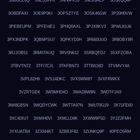
3N8UCE6Q
3NE5SFF6
3NH0FX33
3NISGAEP
3O3KQQ4F
3OBDFAXI
3OE9P0KI
3OPSZTYE
3OSK46GW
3P20H0VW
3PEBEUPM
3PFEI4E1
3PHQ0AXL
3PJX8KV3
3PWL81U6
3PX3NDPK
3QBNPSU7
3QPKYD3H
3R660UUO
3R8OBY8R
3RJJOB51
3RM5TAUQ
3RV0N612
3SRBQEDJ
3SXFZOBA
3TBVTN7Z
3TFI7CJL
3TKFBN73
3TTB618D
3TVMVY4A
3VPL82H9
3VS14DKC
3VX5WW8T
3VXFRWKX
3VZRTGEK
3W3MHD4O
3WAD8W9N
3WDTF1N3
3WI8G8SN
3WQDYCWK
3WTTA97N
3WU70G19
3X71FE60
3XC4DIU7
3XMIH0VI
3XMLLD4K
3XWW9P5D
3Y2Z2FMH
3YXUATB4
3Z3344KT
3ZBBJF82
3ZUNKQ9P
40PEO5RM