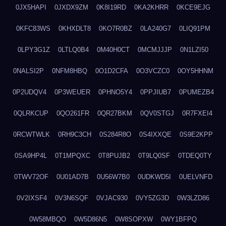
0JX5HAPI
0JXDX9ZM
0K8I19RD
0KA2KHRR
0KCE9EJG
0KFC83WS
0KHXDLT8
0KO7R0BZ
0LA240G7
0LIQ91PM
0LPY3G1Z
0LTLQ0B4
0M40H0CT
0MCMJJJP
0N1LZI50
0NALSI2P
0NFM8HBQ
0O1D2CFA
0O3VCZC0
0OY5HHNM
0P2UDQV4
0P3WEUER
0PHNO5Y4
0PPJIUB7
0PUMEZB4
0QLRKCUP
0QO261FR
0QR27BKM
0QV0STGJ
0R7FXEI4
0RCWTWLK
0RH9C3CH
0S284R8O
0S4IXXQE
0S9E2KPP
0SA9HP4L
0T1MPQXC
0T8PUJB2
0T9LQ0SF
0TDEQ0TY
0TWV72OF
0U01AD7B
0U56W7B0
0UDKWD5I
0UELVNFD
0V2IXSF4
0V3N6SQF
0VJAC930
0VY5ZG3D
0W3LZD86
0W58MBQO
0W5D86N5
0W8SOPXW
0WY1BFPQ