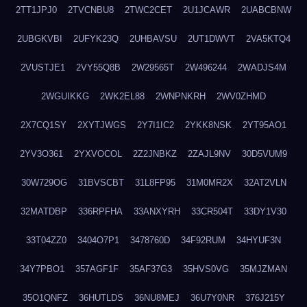
2TT1JPJ0
2TVCNBU8
2TWC2CET
2U1JCAWR
2UABCBNW
2UBGKVBI
2UFYK23Q
2UHBAVSU
2UT1DWVT
2VA5KTQ4
2VUSTJE1
2VY55Q8B
2W29565T
2W496244
2WADJS4M
2WGUIKKG
2WK2EL88
2WNPNKRH
2WV0ZHMD
2X7CQ1SY
2XYTJWGS
2Y7I1IC2
2YKK8NSK
2YT95AO1
2YV3O361
2YXVOCOL
2Z2JNBKZ
2ZAJL9NV
30D5VUM9
30W729OG
31BVSCBT
31L8FP95
31M0MR2X
32AT2VLN
32MATDBP
336RPFHA
33ANXYRH
33CR504T
33DY1V30
33T04ZZ0
3404O7P1
3478760D
34F92RUM
34HYUF3N
34Y7PBO1
357AGF1F
35AF37G3
35HVS0VG
35MJZMAN
35O1QNFZ
36HUTLDS
36NU8MEJ
36U7Y0NR
376J215Y