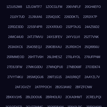
1Z1US2M8
1ZLGWTF7
1ZOCGLFM
206VNFLF
20GH4EFO
2110Y7UD
21J9UIA6
2254Q10C
226DDKTL
22R2IX7P
22RDZ3DD
22S5F4PR
22XXR3UO
232PTAJG
24AZ56D2
24MC44U0
24TJTMVU
24XS3FEV
24YV1LVI
252T7VNK
253A0XC6
254O5EQJ
258OBXAU
25JR0XCH
25Q8956U
25RMMEOD
26HTTV6H
26L0HESZ
270L4YOL
276UFPNM
27E8J3FW
27MKG0DU
27MNQPU0
27NBD68F
27O3D674
27VYT4KU
28SMQGU6
299T1G15
2A01R6QT
2AAYZL7V
2AFJGVZY
2ATPPOCH
2B2G3AW2
2BFZFCNW
2BKKV1H5
2BLDOOU6
2BRHOLRJ
2CKA0HWT
2CRELPQI