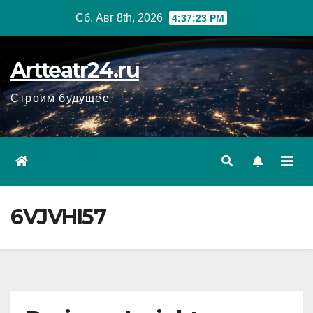
Перейти
Сб. Авг 8th, 2026
4:37:24 PM
к
содержанию
Artteatr24.ru
Строим будущее
6VJVHI57