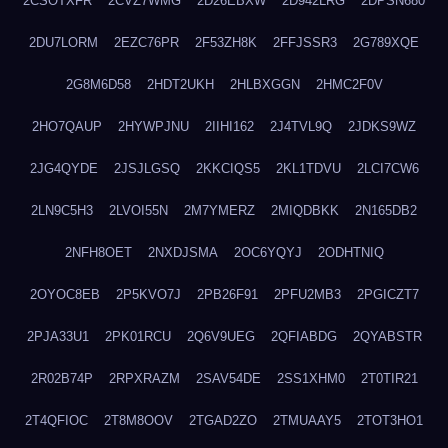
2CSOTXFR
2CVZ7WMG
2D26EBXW
2D942LRG
2DPSN680
2DU7LORM
2EZC76PR
2F53ZH8K
2FFJSSR3
2G789XQE
2G8M6D58
2HDT2UKH
2HLBXGGN
2HMC2F0V
2HO7QAUP
2HYWPJNU
2IIHI162
2J4TVL9Q
2JDKS9WZ
2JG4QYDE
2JSJLGSQ
2KKCIQS5
2KL1TDVU
2LCI7CW6
2LN9C5H3
2LVOI55N
2M7YMERZ
2MIQDBKK
2N165DB2
2NFH8OET
2NXDJSMA
2OC6YQYJ
2ODHTNIQ
2OYOC8EB
2P5KVO7J
2PB26F91
2PFU2MB3
2PGICZT7
2PJA33U1
2PK01RCU
2Q6V9UEG
2QFIABDG
2QYABSTR
2R02B74P
2RPXRAZM
2SAV54DE
2SS1XHM0
2T0TIR21
2T4QFIOC
2T8M8OOV
2TGAD2ZO
2TMUAAY5
2TOT3HO1