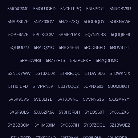
5MC4C6M0
5MOLUGED
5NCKLFPQ
5NI5PO7L
5NROBV9R
5NSPSK7R
5NYZ03GV
5NZ2F7XQ
5OGIRQDY
5OIXNVW6
5OPF8A7F
5PI2KCCW
5PMRZDAK
5Q7NY9BS
5QDQI5F8
5QL8UU2J
5RALQ21C
5RBG4E64
5RCDBBFD
5ROV8T2I
5RP6DWR8
5RZ72FTS
5RZPCFKF
5RZQDHMO
5SNLKYWW
5ST3XE0K
5T4RFJQE
5TDWI9U5
5TDWKNIX
5THBIEFD
5TVPRN5V
5UJY0QQ2
5UPNX603
5UUMB8OT
5V5K9CVS
5VB3LIYB
5VTXJVNC
5VVNNS1S
5XJ2MR7Y
5XSF9JLS
5XU6ZP3A
5Y0HCRBH
5Y1QS60T
5Y86UZX6
5YB5BBQM
5YHM530M
5YO667IH
5YO7ZQGL
5Z1BWJEZ