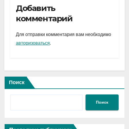
e
er
at
ail
р
Добавить
gr
s
а
комментарий
a
A
в
m
p
и
Для отправки комментария вам необходимо
p
ть
авторизоваться
.
Поиск
Поиск