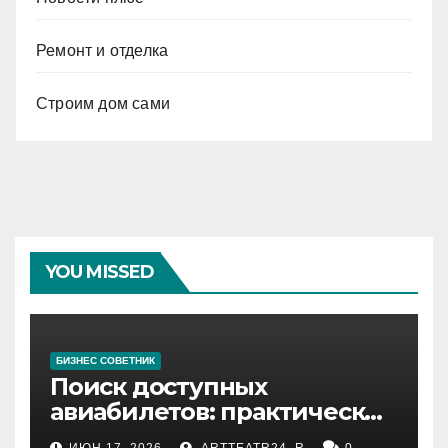
Ремонт и отделка
Строим дом сами
YOU MISSED
БИЗНЕС СОВЕТНИК
Поиск доступных
авиабилетов: практические
рекомендации
ИЮН 17, 2026
ARTTEATR24_R
0