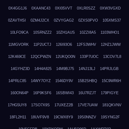
0X4GG1J6
0XAANC43
0XI05VVT
0XLR0SZZ
0XW3VGXD
0ZAVTHSI
0ZM4J2CX
0ZVYGAG2
0ZXS0PVO
105XMS37
10LFO9CA
10SRNZZ2
10ZH1AUS
10ZZI8A5
1103WHO1
11MGVORK
11P2UCTJ
126I93O6
12FS3WHV
12HZ1JWW
12K469CE
12QCPWZN
12UKQO0N
133P7UOC
13COV7L8
14GYHZ3D
14H4A825
14M9BJ75
14NJ13LJ
14PRJLGB
14PRLC85
14WY7OYZ
1546DY9V
15B2SHBQ
15C9WR6H
160ON64P
16P9KSF6
16SBWI43
16U7RZJT
179PIGYE
17HG5UY8
17SO7X9S
17UXEZ2B
17VE7UAW
181QKVNV
18FL2H11
18UVF9V8
19CWX8Y9
19S0NNZV
19SYNG2F