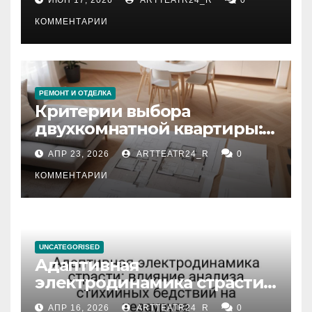
КОММЕНТАРИИ
РЕМОНТ И ОТДЕЛКА
Критерии выбора
двухкомнатной квартиры:
планировка, площадь,
АПР 23, 2026
ARTTEATR24_R
0
состояние и документация
КОММЕНТАРИИ
UNCATEGORISED
Адаптивная
электродинамика страсти:
влияние анализа
АПР 16, 2026
ARTTEATR24_R
0