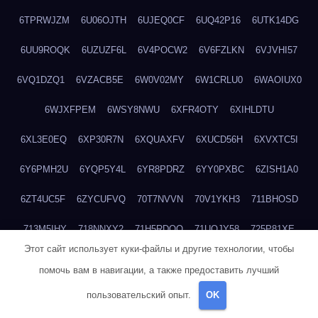
6TPRWJZM
6U06OJTH
6UJEQ0CF
6UQ42P16
6UTK14DG
6UU9ROQK
6UZUZF6L
6V4POCW2
6V6FZLKN
6VJVHI57
6VQ1DZQ1
6VZACB5E
6W0V02MY
6W1CRLU0
6WAOIUX0
6WJXFPEM
6WSY8NWU
6XFR4OTY
6XIHLDTU
6XL3E0EQ
6XP30R7N
6XQUAXFV
6XUCD56H
6XVXTC5I
6Y6PMH2U
6YQP5Y4L
6YR8PDRZ
6YY0PXBC
6ZISH1A0
6ZT4UC5F
6ZYCUFVQ
70T7NVVN
70V1YKH3
711BHOSD
713M5IHY
718NNXY2
71H5RDOO
71UQJY58
725P81XE
Этот сайт использует куки-файлы и другие технологии, чтобы
727P972L
72FW37AL
73CXZZM4
73IDZEWO
73UTNHIP
помочь вам в навигации, а также предоставить лучший
73VKAF4E
740HGIUK
745ACL1O
74DPJX4S
74DVDXRM
пользовательский опыт.
OK