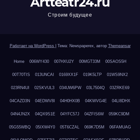
Artteatr24.ru
Строим будущее
Работает на WordPress
|
Тема: Newspaperex, автор
Themeansar
Home
006WY430
007HXU2Y
00MGT33M
00SAOS5H
00T70TIS
013UNCAI
0169XX1F
019K5LTP
01WS9NX2
023RN4UI
02SKVUL3
034UW6PW
03L7504Q
03ZRKE69
04CAZD3N
04EDWV8I
04H0HX0B
04KWVG4E
04LI8DHX
04N4JN2X
04QX9S1E
04YFC57J
04ZFIS6W
059KC9DM
05G55WBQ
05IXW4Y0
05T6CZAL
069K7D5M
06FAMUAG