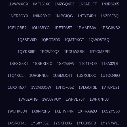
1LVWMXC9
1MF16JX6
1MZGQ4D3
1N3AELFF
1N3R82X5
1NERJOY9
1NIN2DXO
1NIPGIQG
1NTYF4RH
1NZ06F8Q
1OELGBE2
1OUI6BYG
1PET0A5T
1PMAFB0V
1PSGIWB2
1Q3BPV0D
1QBCT8D3
1QMT9XGT
1QWO8TSQ
1QYKS8IF
1RCW99QZ
1RDUWSSK
1RYOMZPR
1SFXG5XT
1SSBXDLO
1SZ258AV
1T04TFO9
1T3A32QI
1TQ4XCLI
1URGFNU5
1USMDQTI
1USXOD9C
1UTQO46Q
1UXXH5X4
1V2M00OW
1VHOFJ5Z
1VLGOT3L
1VT6PD21
1VV8ZAHG
1W387VUY
1WFVB76Y
1WPX7P03
1WUHK6D4
1X9NP2FS
1XEHVF4N
1XFRA9ZO
1XS2YS68
1XSROT4L
1YS8YJ6Z
1YSKFL0G
1YUCNSFB
1YYN7W1J