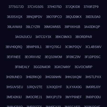
377SG7JD
37CVGS0S
37IHO75D
37JQKID8
37X9FZP9
38J0SXQX
38NQ9PDV
38O70PCO
38QUD9KX
39D3U3A0
39LAIWA9
39LCYZRI
39MGWN55
39PXKH1B
3A43DKQP
3AGNJUCU
3ATCGY3X
3BKC9MX3
3BORDPAR
3BVH0QRQ
3BWP93L1
3BYQ70GJ
3C9KPDQV
3CL4BSMV
3EIFINEE
3EORXV8Z
3EQ3JWOM
3F09CZ9V
3F1DPDSC
3F84EALY
3GGDN4OR
3GKCN4NY
3GVOCWRP
3H28UNEO
3H92RKQ0
3HG56NHN
3HHJ1KQM
3HSTLPXX
3HSUVSEU
3JRQV2TE
3JX0QDYF
3LXYAX0G
3M0R5J0Y
3ME42K9J
3MOCREJ1
3MX1P1T9
3MYP6NEF
3N0IPODU