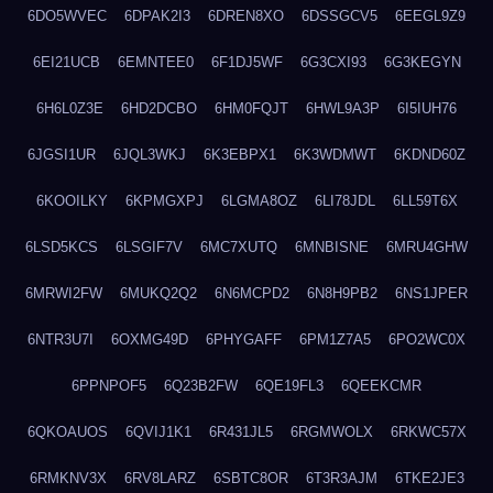
6DO5WVEC
6DPAK2I3
6DREN8XO
6DSSGCV5
6EEGL9Z9
6EI21UCB
6EMNTEE0
6F1DJ5WF
6G3CXI93
6G3KEGYN
6H6L0Z3E
6HD2DCBO
6HM0FQJT
6HWL9A3P
6I5IUH76
6JGSI1UR
6JQL3WKJ
6K3EBPX1
6K3WDMWT
6KDND60Z
6KOOILKY
6KPMGXPJ
6LGMA8OZ
6LI78JDL
6LL59T6X
6LSD5KCS
6LSGIF7V
6MC7XUTQ
6MNBISNE
6MRU4GHW
6MRWI2FW
6MUKQ2Q2
6N6MCPD2
6N8H9PB2
6NS1JPER
6NTR3U7I
6OXMG49D
6PHYGAFF
6PM1Z7A5
6PO2WC0X
6PPNPOF5
6Q23B2FW
6QE19FL3
6QEEKCMR
6QKOAUOS
6QVIJ1K1
6R431JL5
6RGMWOLX
6RKWC57X
6RMKNV3X
6RV8LARZ
6SBTC8OR
6T3R3AJM
6TKE2JE3