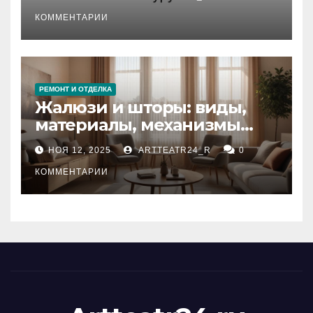
стихийных бедствий на
тезауруса
КОММЕНТАРИИ
РЕМОНТ И ОТДЕЛКА
Жалюзи и шторы: виды,
материалы, механизмы
управления и уход
НОЯ 12, 2025
ARTTEATR24_R
0
КОММЕНТАРИИ