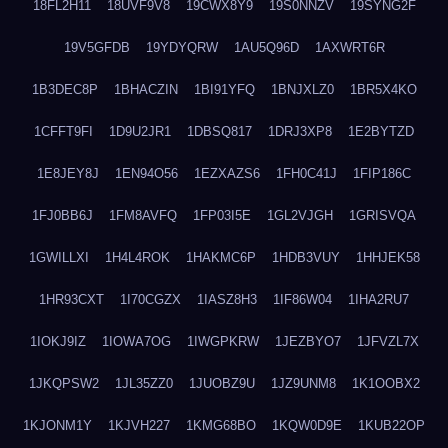
18FL2H11
18UVF9V8
19CWX8Y9
19S0NNZV
19SYNG2F
19V5GFDB
19YDYQRW
1AU5Q96D
1AXWRT6R
1B3DEC8P
1BHACZIN
1BI91YFQ
1BNJXLZ0
1BR5X4KO
1CFFT9FI
1D9U2JR1
1DBSQ817
1DRJ3XP8
1E2BYTZD
1E8JEY8J
1EN94O56
1EZXAZS6
1FH0C41J
1FIP186C
1FJ0BB6J
1FM8AVFQ
1FP03I5E
1GL2VJGH
1GRISVQA
1GWILLXI
1H4L4ROK
1HAKMC6P
1HDB3VUY
1HHJEK58
1HR93CXT
1I70CGZX
1IASZ8H3
1IF86W04
1IHA2RU7
1IOKJ9IZ
1IOWA7OG
1IWGPKRW
1JEZBYO7
1JFVZL7X
1JKQPSW2
1JL35ZZ0
1JUOBZ9U
1JZ9UNM8
1K1OOBX2
1KJONM1Y
1KJVH227
1KMG68BO
1KQW0D9E
1KUB22OP