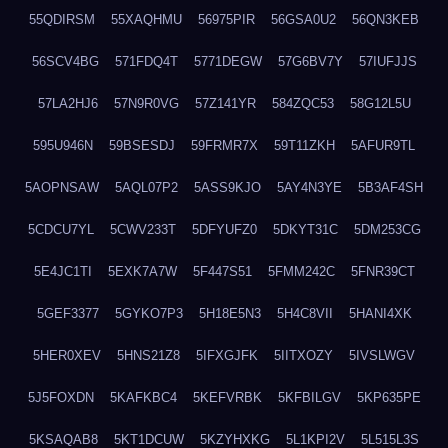
55QDIRSM
55XAQHMU
56975PIR
56GSA0U2
56QN3KEB
56SCV4BG
571FDQ4T
5771DEGW
57G6BV7Y
57IUFJJS
57LA2HJ6
57N9R0VG
57Z141YR
584ZQC53
58G12L5U
595U946N
59BSESDJ
59FRMR7X
59T11ZKH
5AFUR9TL
5AOPNSAW
5AQL07P2
5ASS9KJO
5AY4N3YE
5B3AF4SH
5CDCU7YL
5CWV233T
5DFYUFZ0
5DKYT31C
5DM253CG
5E4JC1TI
5EXK7A7W
5F447S51
5FMM242C
5FNR39CT
5GEF3377
5GYKO7P3
5H18E5N3
5H4C8VII
5HANI4XK
5HER0XEV
5HNS21Z8
5IFXGJFK
5IITXOZY
5IVSLWGV
5J5FOXDN
5KAFKBC4
5KEFVRBK
5KFBILGV
5KP635PE
5KSAQAB8
5KT1DCUW
5KZYHXKG
5L1KPI2V
5L515L3S