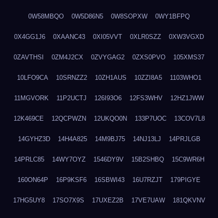
0W58MBQO
0W5D86N5
0W8SOPXW
0WY1BFPQ
0X4GG1J6
0XAANC43
0XI05VVT
0XLR0SZZ
0XW3VGXD
0ZAVTHSI
0ZM4J2CX
0ZVYGAG2
0ZXS0PVO
105XMS37
10LFO9CA
10SRNZZ2
10ZH1AUS
10ZZI8A5
1103WHO1
11MGVORK
11P2UCTJ
126I93O6
12FS3WHV
12HZ1JWW
12K469CE
12QCPWZN
12UKQO0N
133P7UOC
13COV7L8
14GYHZ3D
14H4A825
14M9BJ75
14NJ13LJ
14PRJLGB
14PRLC85
14WY7OYZ
1546DY9V
15B2SHBQ
15C9WR6H
160ON64P
16P9KSF6
16SBWI43
16U7RZJT
179PIGYE
17HG5UY8
17SO7X9S
17UXEZ2B
17VE7UAW
181QKVNV