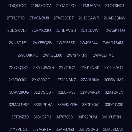
2T4QFIOC
2T8M8OOV
2TGAD2ZO
2TMUAAY5
2TOT3HO1
2TT1JPJ0
2TVCNBU8
2TWC2CET
2U1JCAWR
2UABCBNW
2UBGKVBI
2UFYK23Q
2UHBAVSU
2UT1DWVT
2VA5KTQ4
2VUSTJE1
2VY55Q8B
2W29565T
2W496244
2WADJS4M
2WGUIKKG
2WK2EL88
2WNPNKRH
2WV0ZHMD
2X7CQ1SY
2XYTJWGS
2Y7I1IC2
2YKK8NSK
2YT95AO1
2YV3O361
2YXVOCOL
2Z2JNBKZ
2ZAJL9NV
30D5VUM9
30W729OG
31BVSCBT
31L8FP95
31M0MR2X
32AT2VLN
32MATDBP
336RPFHA
33ANXYRH
33CR504T
33DY1V30
33T04ZZ0
3404O7P1
3478760D
34F92RUM
34HYUF3N
34Y7PBO1
357AGF1F
35AF37G3
35HVS0VG
35MJZMAN