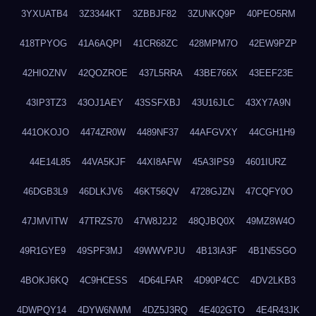
3YXUATB4
3Z3344KT
3ZBBJF82
3ZUNKQ9P
40PEO5RM
418TPYOG
41A6AQPI
41CR68ZC
428MPM7O
42EW9PZP
42HIOZNV
42QOZROE
437L5RRA
43BE766X
43EEF23E
43IP3TZ3
43OJ1AEY
43SSFXBJ
43U16JLC
43XY7A9N
441OKOJO
4474ZR0W
4489NF37
44AFGVXY
44CGH1H9
44E14L85
44VA5KJF
44XI8AFW
45A3IPS9
4601IURZ
46DGB3L9
46DLKJV6
46KT56QV
4728GJZN
47CQFY0O
47JMVITW
47TRZS70
47W8J2J2
48QJBQ0X
49MZ8W4O
49R1GYE9
49SPF3MJ
49WWVPJU
4B13IA3F
4B1N5SGO
4BOKJ6KQ
4C9HCESS
4D64LFAR
4D90P4CC
4DV2LKB3
4DWPQY14
4DYW6NWM
4DZ5J3RQ
4E402GTO
4E4R43JK