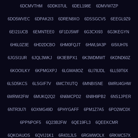
6DCMVTHM
6DDK07UL
6DEL198E
6DMVW7ZP
6DO5WVEC
6DPAK2I3
6DREN8XO
6DSSGCV5
6EEGL9Z9
6EI21UCB
6EMNTEE0
6F1DJ5WF
6G3CXI93
6G3KEGYN
6H6L0Z3E
6HD2DCBO
6HM0FQJT
6HWL9A3P
6I5IUH76
6JGSI1UR
6JQL3WKJ
6K3EBPX1
6K3WDMWT
6KDND60Z
6KOOILKY
6KPMGXPJ
6LGMA8OZ
6LI78JDL
6LL59T6X
6LSD5KCS
6LSGIF7V
6MC7XUTQ
6MNBISNE
6MRU4GHW
6MRWI2FW
6MUKQ2Q2
6N6MCPD2
6N8H9PB2
6NS1JPER
6NTR3U7I
6OXMG49D
6PHYGAFF
6PM1Z7A5
6PO2WC0X
6PPNPOF5
6Q23B2FW
6QE19FL3
6QEEKCMR
6QKOAUOS
6QVIJ1K1
6R431JL5
6RGMWOLX
6RKWC57X