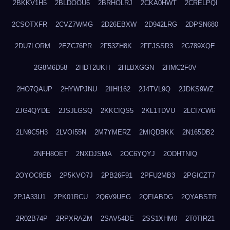
2BKKV1H5
2BLDOOU6
2BRHOLRJ
2CKA0HWT
2CRELPQI
2CSOTXFR
2CVZ7WMG
2D26EBXW
2D942LRG
2DPSN680
2DU7LORM
2EZC76PR
2F53ZH8K
2FFJSSR3
2G789XQE
2G8M6D58
2HDT2UKH
2HLBXGGN
2HMC2F0V
2HO7QAUP
2HYWPJNU
2IIHI162
2J4TVL9Q
2JDKS9WZ
2JG4QYDE
2JSJLGSQ
2KKCIQS5
2KL1TDVU
2LCI7CW6
2LN9C5H3
2LVOI55N
2M7YMERZ
2MIQDBKK
2N165DB2
2NFH8OET
2NXDJSMA
2OC6YQYJ
2ODHTNIQ
2OYOC8EB
2P5KVO7J
2PB26F91
2PFU2MB3
2PGICZT7
2PJA33U1
2PK01RCU
2Q6V9UEG
2QFIABDG
2QYABSTR
2R02B74P
2RPXRAZM
2SAV54DE
2SS1XHM0
2T0TIR21