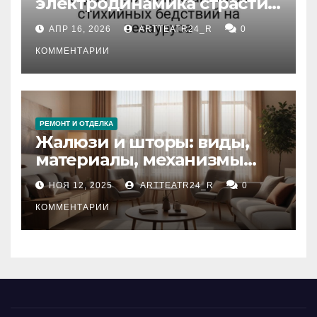
электродинамика страсти:
влияние анализа
АПР 16, 2026
ARTTEATR24_R
0
стихийных бедствий на
тезауруса
КОММЕНТАРИИ
РЕМОНТ И ОТДЕЛКА
Жалюзи и шторы: виды,
материалы, механизмы
управления и уход
НОЯ 12, 2025
ARTTEATR24_R
0
КОММЕНТАРИИ