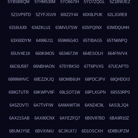
5YB5BBQM
5YHM530M
5YO667IH
5YO7ZQGL
5Z1BWJEZ
5Z1VP9TD
5ZYFJGV9
60IZ2Y44
60X8LPUK
62LJGRE8
6316UU0I
634ZKLU1
63MVU7SW
63SPQINX
63WDQUHH
63X60DYM
64996J11
659M6G4O
65TIBAG5
65TN6NPQ
65UV4E1K
660K94O5
663467JW
664ESOLH
664FNVV4
66C6U597
66NBHAON
675YBKS0
67T6PVX5
67UCAPT0
6899WHVC
68EZZKJQ
68OMB6UH
68PDCJPV
68QHDOI3
699GTUTR
69KWPV8F
69LSOT1W
69PLXGPN
69S53RP0
6A5ZOVTI
6A7TVFIW
6AMAWT34
6ANZ4C8L
6AS3LJQ4
6AX21SAB
6AX80CNX
6AYEZFQ7
6B0V87BD
6BA9R10Z
6BUMJY5E
6BVXINIU
6CJKUI7J
6D1OSCXH
6D8BUPZM