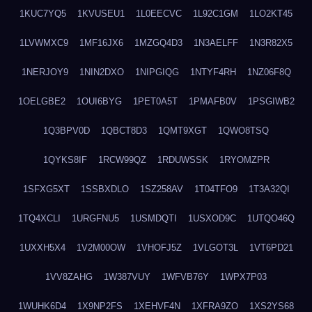
1KUC7YQ5
1KVUSEU1
1L0EECVC
1L92C1GM
1LO2KT45
1LVWMXC9
1MF16JX6
1MZGQ4D3
1N3AELFF
1N3R82X5
1NERJOY9
1NIN2DXO
1NIPGIQG
1NTYF4RH
1NZ06F8Q
1OELGBE2
1OUI6BYG
1PET0A5T
1PMAFB0V
1PSGIWB2
1Q3BPV0D
1QBCT8D3
1QMT9XGT
1QWO8TSQ
1QYKS8IF
1RCW99QZ
1RDUWSSK
1RYOMZPR
1SFXG5XT
1SSBXDLO
1SZ258AV
1T04TFO9
1T3A32QI
1TQ4XCLI
1URGFNU5
1USMDQTI
1USXOD9C
1UTQO46Q
1UXXH5X4
1V2M00OW
1VHOFJ5Z
1VLGOT3L
1VT6PD21
1VV8ZAHG
1W387VUY
1WFVB76Y
1WPX7P03
1WUHK6D4
1X9NP2FS
1XEHVF4N
1XFRA9ZO
1XS2YS68