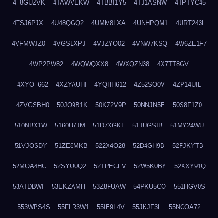
4T8GUZVK
4TAWVEKW
4TBBI1Y5
4TJ1ASNW
4TPTYC45
4TSJ6PJX
4U48QGQ2
4UMM8LXA
4UNHPQM1
4URT243L
4VFMWJZ0
4VGSLXPJ
4VJZYO02
4VNW7KSQ
4W6ZE1F7
4WP2PW82
4WQWQXX8
4WXQZN38
4X7TT8GV
4XYOT662
4XZYAUHI
4YQHH612
4Z52SO0V
4ZP14UIL
4ZVGSBH0
50JO9B1K
50KZ2V9P
50NNJN5E
50S8F1Z0
510NBX1W
5160U7JM
51D7XGKL
51JUGSIB
51MY24WU
51VJOSDY
51ZE8MKB
522X4O28
52D4GH9B
52FJKYTB
52MOA4HC
52SYO0Q2
52TPECFV
52W5K0BY
52XXY91Q
53ATDBWI
53EKZAMH
53Z8FUAW
54PKU5CO
551HGV0S
553WPS4S
55FLR3W1
55IE9L4V
55JKJF3L
55NCOA72