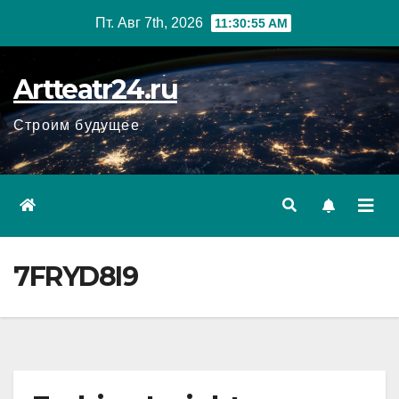
Перейти
Пт. Авг 7th, 2026
11:30:57 AM
к
содержанию
Artteatr24.ru
Строим будущее
7FRYD8I9