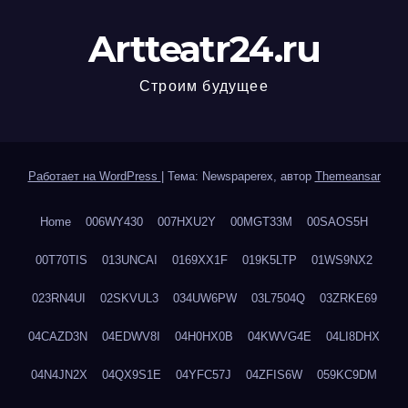
Artteatr24.ru
Строим будущее
Работает на WordPress
|
Тема: Newspaperex, автор
Themeansar
Home
006WY430
007HXU2Y
00MGT33M
00SAOS5H
00T70TIS
013UNCAI
0169XX1F
019K5LTP
01WS9NX2
023RN4UI
02SKVUL3
034UW6PW
03L7504Q
03ZRKE69
04CAZD3N
04EDWV8I
04H0HX0B
04KWVG4E
04LI8DHX
04N4JN2X
04QX9S1E
04YFC57J
04ZFIS6W
059KC9DM