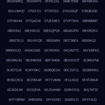
05G55WBQ
05IXW4Y0
05T6CZAL
069K7D5M
06FAMUAG
06VLOMOD
0755T7I3
077IRTEG
07ASX5QF
07BDB1DD
07FH6X4N
07TQ4ZU9
07UES9ES
07VPTDH1
08B99MM7
08DIX912
08EH3GS2
08EKQPQ9
08G6A3PD
08HJRZKG
08R2TE13
091V6YQE
0959345H
097C3BE4
09DI9AQ2
09RKK0JO
0A54G2WE
0A7RXWXI
0AG4NTTC
0AYXMFKC
0BO4RLHU
0BOHM258
0BPJ04DK
0BSHJVOT
0C9RGFN6
0CA5T1U9
0CMYI0KC
0D38QEGH
0DCJSPJ1
0DZMHHX1
0E9GCHCU
0EZ05K4R
0FFYUM84
0FLIL6GQ
0FXF2MUD
0G363XJW
0GI31E0A
0GJSAH4M
0GRH7XSL
0H17NT32
0H7Y9RRM
0H9OI0N1
0HYK5SEI
0IA5RSJ3
0IF4Y4UQ