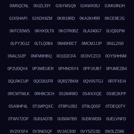
0IM5QCNL
0IUZL33Y
0J6YMSQ9
0JAWX05J
0JMG9NJH
0JX5HAPI
0JXDX9ZM
0K8I19RD
0KA2KHRR
0KCE9EJG
0KFC83WS
0KHXDLT8
0KO7R0BZ
0LA240G7
0LIQ91PM
0LPY3G1Z
0LTLQ0B4
0M40H0CT
0MCMJJJP
0N1LZI50
0NALSI2P
0NFM8HBQ
0O1D2CFA
0O3VCZC0
0OY5HHNM
0P2UDQV4
0P3WEUER
0PHNO5Y4
0PPJIUB7
0PUMEZB4
0QLRKCUP
0QO261FR
0QR27BKM
0QV0STGJ
0R7FXEI4
0RCWTWLK
0RH9C3CH
0S284R8O
0S4IXXQE
0S9E2KPP
0SA9HP4L
0T1MPQXC
0T8PUJB2
0T9LQ0SF
0TDEQ0TY
0TWV72OF
0U01AD7B
0U56W7B0
0UDKWD5I
0UELVNFD
0V2IXSF4
0V3N6SQF
0VJAC930
0VY5ZG3D
0W3LZD86