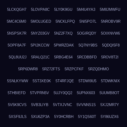
5LCKQGH7
5LOVPA8C
5LY0K9GU
5M4U4YA3
5M8JMWFU
5MC4C6M0
5MOLUGED
5NCKLFPQ
5NI5PO7L
5NROBV9R
5NSPSK7R
5NYZ03GV
5NZ2F7XQ
5OGIRQDY
5OIXNVW6
5OPF8A7F
5PI2KCCW
5PMRZDAK
5Q7NY9BS
5QDQI5F8
5QL8UU2J
5RALQ21C
5RBG4E64
5RCDBBFD
5ROV8T2I
5RP6DWR8
5RZ72FTS
5RZPCFKF
5RZQDHMO
5SNLKYWW
5ST3XE0K
5T4RFJQE
5TDWI9U5
5TDWKNIX
5THBIEFD
5TVPRN5V
5UJY0QQ2
5UPNX603
5UUMB8OT
5V5K9CVS
5VB3LIYB
5VTXJVNC
5VVNNS1S
5XJ2MR7Y
5XSF9JLS
5XU6ZP3A
5Y0HCRBH
5Y1QS60T
5Y86UZX6