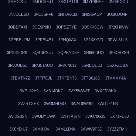
3ME42K9J
3MOCREJ1
3MX1P1T9
3MYP6NEF
3N0IPODU
3N8UCE6Q
3NE5SFF6
3NH0FX33
3NISGAEP
3O3KQQ4F
3OBDFAXI
3OE9P0KI
3OPSZTYE
3OSK46GW
3P20H0VW
3PEBEUPM
3PFEI4E1
3PHQ0AXL
3PJX8KV3
3PWL81U6
3PX3NDPK
3QBNPSU7
3QPKYD3H
3R660UUO
3R8OBY8R
3RJJOB51
3RM5TAUQ
3RV0N612
3SRBQEDJ
3SXFZOBA
3TBVTN7Z
3TFI7CJL
3TKFBN73
3TTB618D
3TVMVY4A
3VPL82H9
3VS14DKC
3VX5WW8T
3VXFRWKX
3VZRTGEK
3W3MHD4O
3WAD8W9N
3WDTF1N3
3WI8G8SN
3WQDYCWK
3WTTA97N
3WU70G19
3X71FE60
3XC4DIU7
3XMIH0VI
3XMLLD4K
3XWW9P5D
3Y2Z2FMH