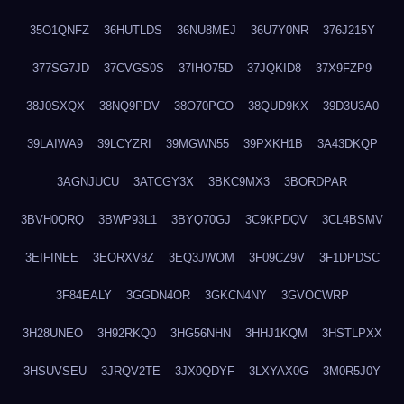
35O1QNFZ
36HUTLDS
36NU8MEJ
36U7Y0NR
376J215Y
377SG7JD
37CVGS0S
37IHO75D
37JQKID8
37X9FZP9
38J0SXQX
38NQ9PDV
38O70PCO
38QUD9KX
39D3U3A0
39LAIWA9
39LCYZRI
39MGWN55
39PXKH1B
3A43DKQP
3AGNJUCU
3ATCGY3X
3BKC9MX3
3BORDPAR
3BVH0QRQ
3BWP93L1
3BYQ70GJ
3C9KPDQV
3CL4BSMV
3EIFINEE
3EORXV8Z
3EQ3JWOM
3F09CZ9V
3F1DPDSC
3F84EALY
3GGDN4OR
3GKCN4NY
3GVOCWRP
3H28UNEO
3H92RKQ0
3HG56NHN
3HHJ1KQM
3HSTLPXX
3HSUVSEU
3JRQV2TE
3JX0QDYF
3LXYAX0G
3M0R5J0Y