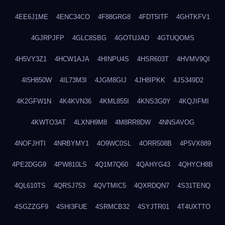
4EE6J1ME
4ENC34CO
4F88GRG8
4FDT5ITF
4GHTKFV1
4GJRPJFP
4GLC8SBG
4GOTUJAD
4GTUQOMS
4H5VY3Z1
4HCW1AJA
4HINPU4S
4HSR603T
4HVMV9QI
4I5H850W
4IL73M3I
4JGM8GIJ
4JH8IPKK
4JS349D2
4K2GFW1N
4K4KVN36
4KML855I
4KNS3G0Y
4KQJIFMI
4KWTO3AT
4LXNH9M8
4M8RR8DW
4NNSAVOG
4NOFJHTI
4NRBYMY1
4O9WC0SL
4ORR508B
4P5VX889
4PE2DGG9
4PW810LS
4Q1M7Q60
4QAHYG43
4QHYCH8B
4QL610TS
4QRSJ753
4QVTMIC5
4QXRDQN7
4S31TENQ
4SGZZGF9
4SHI3FUE
4SRMCB32
4SYJTR01
4T4UXTTO