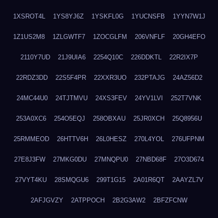
1XSROT4L
1YS8YJ6Z
1YSKFL0G
1YUCNSFB
1YYN7W1J
1Z1US2M8
1ZLGWTF7
1ZOCGLFM
206VNFLF
20GH4EFO
2110Y7UD
21J9UIA6
2254Q10C
226DDKTL
22R2IX7P
22RDZ3DD
22S5F4PR
22XXR3UO
232PTAJG
24AZ56D2
24MC44U0
24TJTMVU
24XS3FEV
24YV1LVI
252T7VNK
253A0XC6
254O5EQJ
258OBXAU
25JR0XCH
25Q8956U
25RMMEOD
26HTTV6H
26L0HESZ
270L4YOL
276UFPNM
27E8J3FW
27MKG0DU
27MNQPU0
27NBD68F
27O3D674
27VYT4KU
28SMQGU6
299T1G15
2A01R6QT
2AAYZL7V
2AFJGVZY
2ATPPOCH
2B2G3AW2
2BFZFCNW