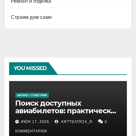
Ремонт и отделка
Строим дом сами
YOU MISSED
БИЗНЕС СОВЕТНИК
Поиск доступных
авиабилетов: практические
рекомендации
ИЮН 17, 2026
ARTTEATR24_R
0
КОММЕНТАРИИ