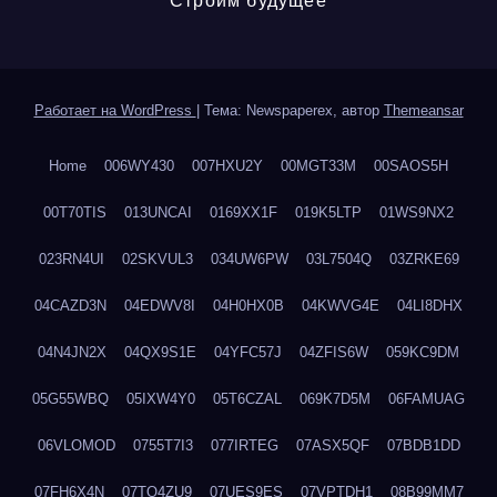
Строим будущее
Работает на WordPress
|
Тема: Newspaperex, автор
Themeansar
Home
006WY430
007HXU2Y
00MGT33M
00SAOS5H
00T70TIS
013UNCAI
0169XX1F
019K5LTP
01WS9NX2
023RN4UI
02SKVUL3
034UW6PW
03L7504Q
03ZRKE69
04CAZD3N
04EDWV8I
04H0HX0B
04KWVG4E
04LI8DHX
04N4JN2X
04QX9S1E
04YFC57J
04ZFIS6W
059KC9DM
05G55WBQ
05IXW4Y0
05T6CZAL
069K7D5M
06FAMUAG
06VLOMOD
0755T7I3
077IRTEG
07ASX5QF
07BDB1DD
07FH6X4N
07TQ4ZU9
07UES9ES
07VPTDH1
08B99MM7