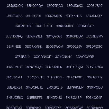
38J0SXQX
38NQ9PDV
38O70PCO
38QUD9KX
39D3U3A0
39LAIWA9
39LCYZRI
39MGWN55
39PXKH1B
3A43DKQP
3AGNJUCU
3ATCGY3X
3BKC9MX3
3BORDPAR
3BVH0QRQ
3BWP93L1
3BYQ70GJ
3C9KPDQV
3CL4BSMV
3EIFINEE
3EORXV8Z
3EQ3JWOM
3F09CZ9V
3F1DPDSC
3F84EALY
3GGDN4OR
3GKCN4NY
3GVOCWRP
3H28UNEO
3H92RKQ0
3HG56NHN
3HHJ1KQM
3HSTLPXX
3HSUVSEU
3JRQV2TE
3JX0QDYF
3LXYAX0G
3M0R5J0Y
3ME42K9J
3MOCREJ1
3MX1P1T9
3MYP6NEF
3N0IPODU
3N8UCE6Q
3NE5SFF6
3NH0FX33
3NISGAEP
3O3KQQ4F
3OBDFAXI
3OE9P0KI
3OPSZTYE
3OSK46GW
3P20H0VW