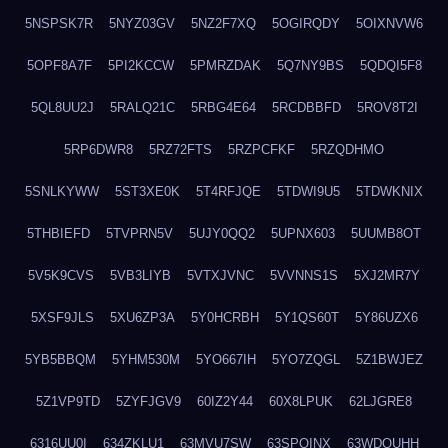
5NSPSK7R
5NYZ03GV
5NZ2F7XQ
5OGIRQDY
5OIXNVW6
5OPF8A7F
5PI2KCCW
5PMRZDAK
5Q7NY9BS
5QDQI5F8
5QL8UU2J
5RALQ21C
5RBG4E64
5RCDBBFD
5ROV8T2I
5RP6DWR8
5RZ72FTS
5RZPCFKF
5RZQDHMO
5SNLKYWW
5ST3XE0K
5T4RFJQE
5TDWI9U5
5TDWKNIX
5THBIEFD
5TVPRN5V
5UJY0QQ2
5UPNX603
5UUMB8OT
5V5K9CVS
5VB3LIYB
5VTXJVNC
5VVNNS1S
5XJ2MR7Y
5XSF9JLS
5XU6ZP3A
5Y0HCRBH
5Y1QS60T
5Y86UZX6
5YB5BBQM
5YHM530M
5YO667IH
5YO7ZQGL
5Z1BWJEZ
5Z1VP9TD
5ZYFJGV9
60IZ2Y44
60X8LPUK
62LJGRE8
6316UU0I
634ZKLU1
63MVU7SW
63SPQINX
63WDQUHH