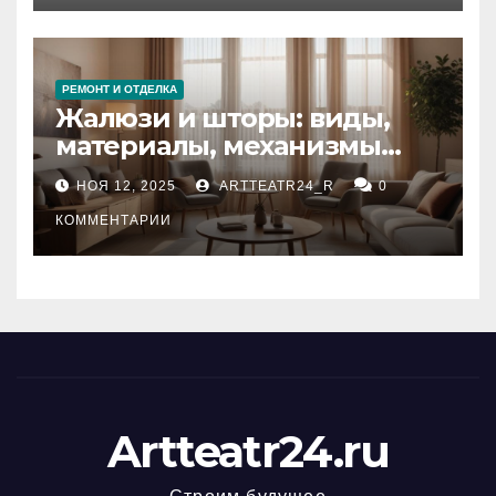
РЕМОНТ И ОТДЕЛКА
Жалюзи и шторы: виды,
материалы, механизмы
управления и уход
НОЯ 12, 2025
ARTTEATR24_R
0
КОММЕНТАРИИ
Artteatr24.ru