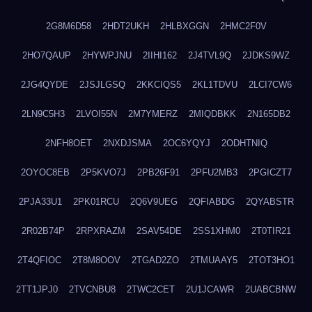
2G8M6D58
2HDT2UKH
2HLBXGGN
2HMC2F0V
2HO7QAUP
2HYWPJNU
2IIHI162
2J4TVL9Q
2JDKS9WZ
2JG4QYDE
2JSJLGSQ
2KKCIQS5
2KL1TDVU
2LCI7CW6
2LN9C5H3
2LVOI55N
2M7YMERZ
2MIQDBKK
2N165DB2
2NFH8OET
2NXDJSMA
2OC6YQYJ
2ODHTNIQ
2OYOC8EB
2P5KVO7J
2PB26F91
2PFU2MB3
2PGICZT7
2PJA33U1
2PK01RCU
2Q6V9UEG
2QFIABDG
2QYABSTR
2R02B74P
2RPXRAZM
2SAV54DE
2SS1XHM0
2T0TIR21
2T4QFIOC
2T8M8OOV
2TGAD2ZO
2TMUAAY5
2TOT3HO1
2TT1JPJ0
2TVCNBU8
2TWC2CET
2U1JCAWR
2UABCBNW