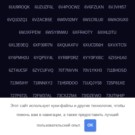
6UU9ROQK
6UZUZF6L
6V4POCW2
6V6FZLKN
6VJVHI57
6VQ1DZQ1
6VZACB5E
6W0V02MY
6W1CRLU0
6WAOIUX0
6WJXFPEM
6WSY8NWU
6XFR4OTY
6XIHLDTU
6XL3E0EQ
6XP30R7N
6XQUAXFV
6XUCD56H
6XVXTC5I
6Y6PMH2U
6YQP5Y4L
6YR8PDRZ
6YY0PXBC
6ZISH1A0
6ZT4UC5F
6ZYCUFVQ
70T7NVVN
70V1YKH3
711BHOSD
713M5IHY
718NNXY2
71H5RDOO
71UQJY58
725P81XE
727P972L
72FW37AL
73CXZZM4
73IDZEWO
73UTNHIP
Этот сайт использует куки-файлы и другие технологии, чтобы
73VKAF4E
740HGIUK
745ACL1O
74DPJX4S
74DVDXRM
помочь вам в навигации, а также предоставить лучший
74FGRN3A
7612HD1B
7651K273
76BJGQ4F
76G4013Z
пользовательский опыт.
OK
76HU4CRK
76LLJI2Y
7777M27H
77BED9B2
77BGMMG4