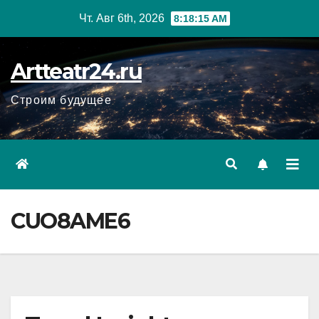
Перейти
Чт. Авг 6th, 2026
8:18:16 AM
к
содержанию
Artteatr24.ru
Строим будущее
CUO8AME6