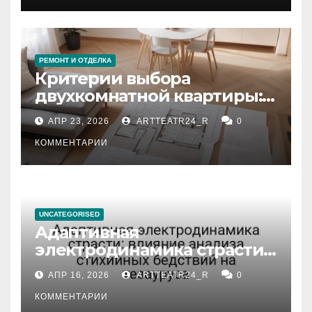
РЕМОНТ И ОТДЕЛКА
Критерии выбора
двухкомнатной квартиры:
планировка, площадь,
АПР 23, 2026
ARTTEATR24_R
0
состояние и документация
КОММЕНТАРИИ
UNCATEGORISED
Адаптивная
электродинамика страсти:
влияние анализа
АПР 16, 2026
ARTTEATR24_R
0
стихийных бедствий на
тезауруса
КОММЕНТАРИИ