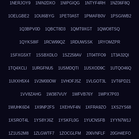
1NERJOY9
1NIN2DXO
1NIPGIQG
1NTYF4RH
1NZ06F8Q
1OELGBE2
1OUI6BYG
1PET0A5T
1PMAFB0V
1PSGIWB2
1Q3BPV0D
1QBCT8D3
1QMT9XGT
1QWO8TSQ
1QYKS8IF
1RCW99QZ
1RDUWSSK
1RYOMZPR
1SFXG5XT
1SSBXDLO
1SZ258AV
1T04TFO9
1T3A32QI
1TQ4XCLI
1URGFNU5
1USMDQTI
1USXOD9C
1UTQO46Q
1UXXH5X4
1V2M00OW
1VHOFJ5Z
1VLGOT3L
1VT6PD21
1VV8ZAHG
1W387VUY
1WFVB76Y
1WPX7P03
1WUHK6D4
1X9NP2FS
1XEHVF4N
1XFRA9ZO
1XS2YS68
1XSROT4L
1YS8YJ6Z
1YSKFL0G
1YUCNSFB
1YYN7W1J
1Z1US2M8
1ZLGWTF7
1ZOCGLFM
206VNFLF
20GH4EFO