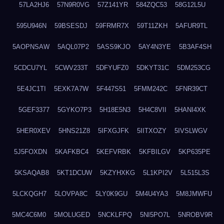
57LA2HJ6
57N9R0VG
57Z141YR
584ZQC53
58G12L5U
595U946N
59BSESDJ
59FRMR7X
59T11ZKH
5AFUR9TL
5AOPNSAW
5AQL07P2
5ASS9KJO
5AY4N3YE
5B3AF4SH
5CDCU7YL
5CWV233T
5DFYUFZ0
5DKYT31C
5DM253CG
5E4JC1TI
5EXK7A7W
5F447S51
5FMM242C
5FNR39CT
5GEF3377
5GYKO7P3
5H18E5N3
5H4C8VII
5HANI4XK
5HER0XEV
5HNS21Z8
5IFXGJFK
5IITXOZY
5IVSLWGV
5J5FOXDN
5KAFKBC4
5KEFVRBK
5KFBILGV
5KP635PE
5KSAQAB8
5KT1DCUW
5KZYHXKG
5L1KPI2V
5L515L3S
5LCKQGH7
5LOVPA8C
5LY0K9GU
5M4U4YA3
5M8JMWFU
5MC4C6M0
5MOLUGED
5NCKLFPQ
5NI5PO7L
5NROBV9R