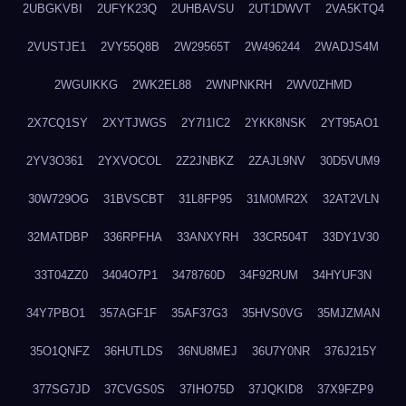
2UBGKVBI
2UFYK23Q
2UHBAVSU
2UT1DWVT
2VA5KTQ4
2VUSTJE1
2VY55Q8B
2W29565T
2W496244
2WADJS4M
2WGUIKKG
2WK2EL88
2WNPNKRH
2WV0ZHMD
2X7CQ1SY
2XYTJWGS
2Y7I1IC2
2YKK8NSK
2YT95AO1
2YV3O361
2YXVOCOL
2Z2JNBKZ
2ZAJL9NV
30D5VUM9
30W729OG
31BVSCBT
31L8FP95
31M0MR2X
32AT2VLN
32MATDBP
336RPFHA
33ANXYRH
33CR504T
33DY1V30
33T04ZZ0
3404O7P1
3478760D
34F92RUM
34HYUF3N
34Y7PBO1
357AGF1F
35AF37G3
35HVS0VG
35MJZMAN
35O1QNFZ
36HUTLDS
36NU8MEJ
36U7Y0NR
376J215Y
377SG7JD
37CVGS0S
37IHO75D
37JQKID8
37X9FZP9