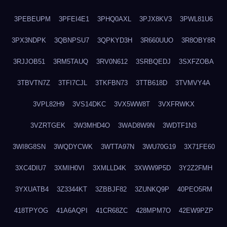
3PEBEUPM
3PFEI4E1
3PHQ0AXL
3PJX8KV3
3PWL81U6
3PX3NDPK
3QBNPSU7
3QPKYD3H
3R660UUO
3R8OBY8R
3RJJOB51
3RM5TAUQ
3RV0N612
3SRBQEDJ
3SXFZOBA
3TBVTN7Z
3TFI7CJL
3TKFBN73
3TTB618D
3TVMVY4A
3VPL82H9
3VS14DKC
3VX5WW8T
3VXFRWKX
3VZRTGEK
3W3MHD4O
3WAD8W9N
3WDTF1N3
3WI8G8SN
3WQDYCWK
3WTTA97N
3WU70G19
3X71FE60
3XC4DIU7
3XMIH0VI
3XMLLD4K
3XWW9P5D
3Y2Z2FMH
3YXUATB4
3Z3344KT
3ZBBJF82
3ZUNKQ9P
40PEO5RM
418TPYOG
41A6AQPI
41CR68ZC
428MPM7O
42EW9PZP