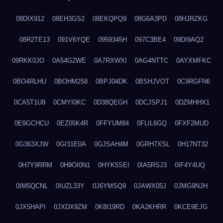
08DIX912
08EH3GS2
08EKQPQ9
08G6A3PD
08HJRZKG
08R2TE13
091V6YQE
0959345H
097C3BE4
09DI9AQ2
09RKK0JO
0A54G2WE
0A7RXWXI
0AG4NTTC
0AYXMFKC
0BO4RLHU
0BOHM258
0BPJ04DK
0BSHJVOT
0C9RGFN6
0CA5T1U9
0CMYI0KC
0D38QEGH
0DCJSPJ1
0DZMHHX1
0E9GCHCU
0EZ05K4R
0FFYUM84
0FLIL6GQ
0FXF2MUD
0G363XJW
0GI31E0A
0GJSAH4M
0GRH7XSL
0H17NT32
0H7Y9RRM
0H9OI0N1
0HYK5SEI
0IA5RSJ3
0IF4Y4UQ
0IM5QCNL
0IUZL33Y
0J6YMSQ9
0JAWX05J
0JMG9NJH
0JX5HAPI
0JXDX9ZM
0K8I19RD
0KA2KHRR
0KCE9EJG