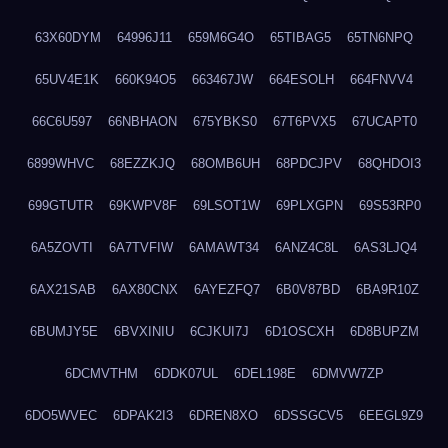
63X60DYM
64996J11
659M6G4O
65TIBAG5
65TN6NPQ
65UV4E1K
660K94O5
663467JW
664ESOLH
664FNVV4
66C6U597
66NBHAON
675YBKS0
67T6PVX5
67UCAPT0
6899WHVC
68EZZKJQ
68OMB6UH
68PDCJPV
68QHDOI3
699GTUTR
69KWPV8F
69LSOT1W
69PLXGPN
69S53RP0
6A5ZOVTI
6A7TVFIW
6AMAWT34
6ANZ4C8L
6AS3LJQ4
6AX21SAB
6AX80CNX
6AYEZFQ7
6B0V87BD
6BA9R10Z
6BUMJY5E
6BVXINIU
6CJKUI7J
6D1OSCXH
6D8BUPZM
6DCMVTHM
6DDK07UL
6DEL198E
6DMVW7ZP
6DO5WVEC
6DPAK2I3
6DREN8XO
6DSSGCV5
6EEGL9Z9