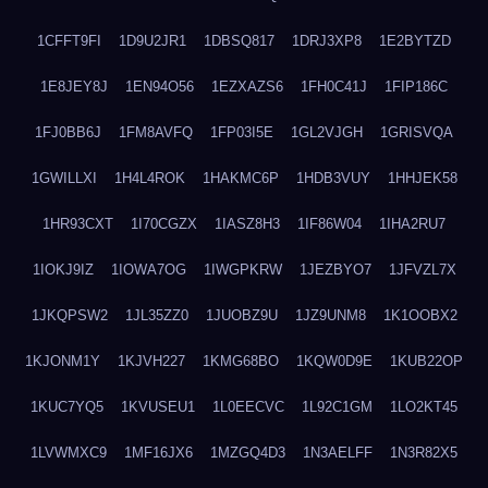
1CFFT9FI
1D9U2JR1
1DBSQ817
1DRJ3XP8
1E2BYTZD
1E8JEY8J
1EN94O56
1EZXAZS6
1FH0C41J
1FIP186C
1FJ0BB6J
1FM8AVFQ
1FP03I5E
1GL2VJGH
1GRISVQA
1GWILLXI
1H4L4ROK
1HAKMC6P
1HDB3VUY
1HHJEK58
1HR93CXT
1I70CGZX
1IASZ8H3
1IF86W04
1IHA2RU7
1IOKJ9IZ
1IOWA7OG
1IWGPKRW
1JEZBYO7
1JFVZL7X
1JKQPSW2
1JL35ZZ0
1JUOBZ9U
1JZ9UNM8
1K1OOBX2
1KJONM1Y
1KJVH227
1KMG68BO
1KQW0D9E
1KUB22OP
1KUC7YQ5
1KVUSEU1
1L0EECVC
1L92C1GM
1LO2KT45
1LVWMXC9
1MF16JX6
1MZGQ4D3
1N3AELFF
1N3R82X5