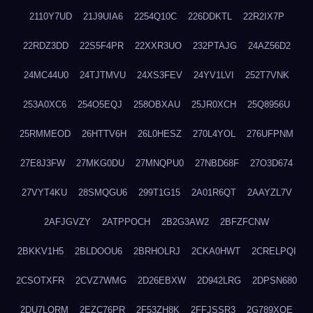
2110Y7UD
21J9UIA6
2254Q10C
226DDKTL
22R2IX7P
22RDZ3DD
22S5F4PR
22XXR3UO
232PTAJG
24AZ56D2
24MC44U0
24TJTMVU
24XS3FEV
24YV1LVI
252T7VNK
253A0XC6
254O5EQJ
258OBXAU
25JR0XCH
25Q8956U
25RMMEOD
26HTTV6H
26L0HESZ
270L4YOL
276UFPNM
27E8J3FW
27MKG0DU
27MNQPU0
27NBD68F
27O3D674
27VYT4KU
28SMQGU6
299T1G15
2A01R6QT
2AAYZL7V
2AFJGVZY
2ATPPOCH
2B2G3AW2
2BFZFCNW
2BKKV1H5
2BLDOOU6
2BRHOLRJ
2CKA0HWT
2CRELPQI
2CSOTXFR
2CVZ7WMG
2D26EBXW
2D942LRG
2DPSN680
2DU7LORM
2EZC76PR
2F53ZH8K
2FFJSSR3
2G789XQE