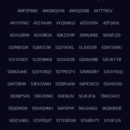
4WP2PW82
4WQWQXX8
4WXQZN38
4X7TT8GV
4XYOT662
4XZYAUHI
4YQHH612
4Z52SO0V
4ZP14UIL
4ZVGSBH0
50JO9B1K
50KZ2V9P
50NNJN5E
50S8F1Z0
510NBX1W
5160U7JM
51D7XGKL
51JUGSIB
51MY24WU
51VJOSDY
51ZE8MKB
522X4O28
52D4GH9B
52FJKYTB
52MOA4HC
52SYO0Q2
52TPECFV
52W5K0BY
52XXY91Q
53ATDBWI
53EKZAMH
53Z8FUAW
54PKU5CO
551HGV0S
553WPS4S
55FLR3W1
55IE9L4V
55JKJF3L
55NCOA72
55QDIRSM
55XAQHMU
56975PIR
56GSA0U2
56QN3KEB
56SCV4BG
571FDQ4T
5771DEGW
57G6BV7Y
57IUFJJS