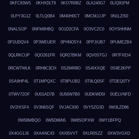
0KFC83WS
0KHXDLT8
0KO7R0BZ
0LA240G7
0LIQ91PM
0LPY3G1Z
0LTLQ0B4
0M40H0CT
0MCMJJJP
0N1LZI50
0NALSI2P
0NFM8HBQ
0O1D2CFA
0O3VCZC0
0OY5HHNM
0P2UDQV4
0P3WEUER
0PHNO5Y4
0PPJIUB7
0PUMEZB4
0QLRKCUP
0QO261FR
0QR27BKM
0QV0STGJ
0R7FXEI4
0RCWTWLK
0RH9C3CH
0S284R8O
0S4IXXQE
0S9E2KPP
0SA9HP4L
0T1MPQXC
0T8PUJB2
0T9LQ0SF
0TDEQ0TY
0TWV72OF
0U01AD7B
0U56W7B0
0UDKWD5I
0UELVNFD
0V2IXSF4
0V3N6SQF
0VJAC930
0VY5ZG3D
0W3LZD86
0W58MBQO
0W5D86N5
0W8SOPXW
0WY1BFPQ
0X4GG1J6
0XAANC43
0XI05VVT
0XLR0SZZ
0XW3VGXD