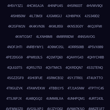
4H5VY3Z1
4HCW1AJA
4HINPU4S
4HSR603T
4HVMV9QI
4I5H850W
4IL73M3I
4JGM8GIJ
4JH8IPKK
4JS349D2
4K2GFW1N
4K4KVN36
4KML855I
4KNS3G0Y
4KQJIFMI
4KWTO3AT
4LXNH9M8
4M8RR8DW
4NNSAVOG
4NOFJHTI
4NRBYMY1
4O9WC0SL
4ORR508B
4P5VX889
4PE2DGG9
4PW810LS
4Q1M7Q60
4QAHYG43
4QHYCH8B
4QL610TS
4QRSJ753
4QVTMIC5
4QXRDQN7
4S31TENQ
4SGZZGF9
4SHI3FUE
4SRMCB32
4SYJTR01
4T4UXTTO
4T8GUZVK
4TAWVEKW
4TBBI1Y5
4TJ1ASNW
4TPTYC45
4TSJ6PJX
4U48QGQ2
4UMM8LXA
4UNHPQM1
4URT243L
4VFMWJZ0
4VGSLXPJ
4VJZYO02
4VNW7KSQ
4W6ZE1F7