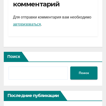
gr
s
а
комментарий
a
A
в
m
p
и
Для отправки комментария вам необходимо
p
ть
авторизоваться
.
Поиск
Поиск
Последние публикации