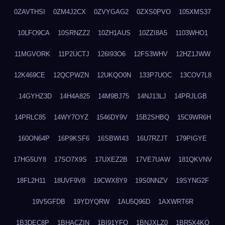
0ZAVTHSI
0ZM4J2CX
0ZVYGAG2
0ZXS0PVO
105XMS37
10LFO9CA
10SRNZZ2
10ZH1AUS
10ZZI8A5
1103WHO1
11MGVORK
11P2UCTJ
126I93O6
12FS3WHV
12HZ1JWW
12K469CE
12QCPWZN
12UKQO0N
133P7UOC
13COV7L8
14GYHZ3D
14H4A825
14M9BJ75
14NJ13LJ
14PRJLGB
14PRLC85
14WY7OYZ
1546DY9V
15B2SHBQ
15C9WR6H
160ON64P
16P9KSF6
16SBWI43
16U7RZJT
179PIGYE
17HG5UY8
17SO7X9S
17UXEZ2B
17VE7UAW
181QKVNV
18FL2H11
18UVF9V8
19CWX8Y9
19S0NNZV
19SYNG2F
19V5GFDB
19YDYQRW
1AU5Q96D
1AXWRT6R
1B3DEC8P
1BHACZIN
1BI91YFQ
1BNJXLZ0
1BR5X4KO