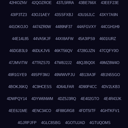
42HIOZNV
42QOZROE
437L5RRA
43BE766X
43EEF23E
43IP3TZ3
43OJ1AEY
43SSFXBJ
43U16JLC
43XY7A9N
441OKOJO
4474ZR0W
4489NF37
44AFGVXY
44CGH1H9
44E14L85
44VA5KJF
44XI8AFW
45A3IPS9
4601IURZ
46DGB3L9
46DLKJV6
46KT56QV
4728GJZN
47CQFY0O
47JMVITW
47TRZS70
47W8J2J2
48QJBQ0X
49MZ8W4O
49R1GYE9
49SPF3MJ
49WWVPJU
4B13IA3F
4B1N5SGO
4BOKJ6KQ
4C9HCESS
4D64LFAR
4D90P4CC
4DV2LKB3
4DWPQY14
4DYW6NWM
4DZ5J3RQ
4E402GTO
4E4R43JK
4EE6J1ME
4ENC34CO
4F88GRG8
4FDT5ITF
4GHTKFV1
4GJRPJFP
4GLC8SBG
4GOTUJAD
4GTUQOMS