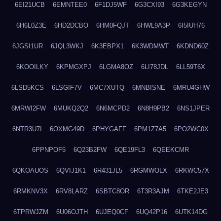
6EI21UCB
6EMNTEE0
6F1DJ5WF
6G3CXI93
6G3KEGYN
6H6L0Z3E
6HD2DCBO
6HM0FQJT
6HWL9A3P
6I5IUH76
6JGSI1UR
6JQL3WKJ
6K3EBPX1
6K3WDMWT
6KDND60Z
6KOOILKY
6KPMGXPJ
6LGMA8OZ
6LI78JDL
6LL59T6X
6LSD5KCS
6LSGIF7V
6MC7XUTQ
6MNBISNE
6MRU4GHW
6MRWI2FW
6MUKQ2Q2
6N6MCPD2
6N8H9PB2
6NS1JPER
6NTR3U7I
6OXMG49D
6PHYGAFF
6PM1Z7A5
6PO2WC0X
6PPNPOF5
6Q23B2FW
6QE19FL3
6QEEKCMR
6QKOAUOS
6QVIJ1K1
6R431JL5
6RGMWOLX
6RKWC57X
6RMKNV3X
6RV8LARZ
6SBTC8OR
6T3R3AJM
6TKE2JE3
6TPRWJZM
6U06OJTH
6UJEQ0CF
6UQ42P16
6UTK14DG