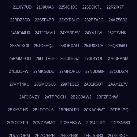
2110Y7UD
21J9UIA6
2254Q10C
226DDKTL
22R2IX7P
22RDZ3DD
22S5F4PR
22XXR3UO
232PTAJG
24AZ56D2
24MC44U0
24TJTMVU
24XS3FEV
24YV1LVI
252T7VNK
253A0XC6
254O5EQJ
258OBXAU
25JR0XCH
25Q8956U
25RMMEOD
26HTTV6H
26L0HESZ
270L4YOL
276UFPNM
27E8J3FW
27MKG0DU
27MNQPU0
27NBD68F
27O3D674
27VYT4KU
28SMQGU6
299T1G15
2A01R6QT
2AAYZL7V
2AFJGVZY
2ATPPOCH
2B2G3AW2
2BFZFCNW
2BKKV1H5
2BLDOOU6
2BRHOLRJ
2CKA0HWT
2CRELPQI
2CSOTXFR
2CVZ7WMG
2D26EBXW
2D942LRG
2DPSN680
2DU7LORM
2EZC76PR
2F53ZH8K
2FFJSSR3
2G789XQE