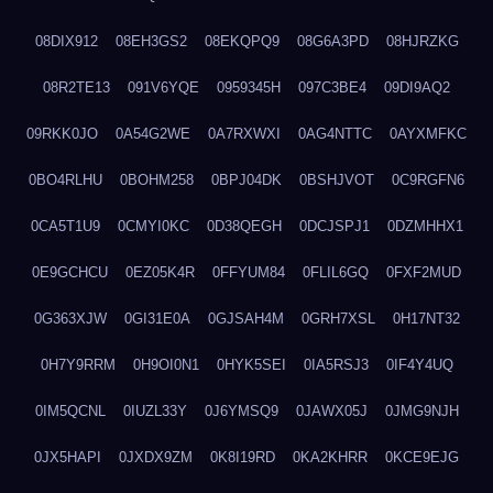
08DIX912
08EH3GS2
08EKQPQ9
08G6A3PD
08HJRZKG
08R2TE13
091V6YQE
0959345H
097C3BE4
09DI9AQ2
09RKK0JO
0A54G2WE
0A7RXWXI
0AG4NTTC
0AYXMFKC
0BO4RLHU
0BOHM258
0BPJ04DK
0BSHJVOT
0C9RGFN6
0CA5T1U9
0CMYI0KC
0D38QEGH
0DCJSPJ1
0DZMHHX1
0E9GCHCU
0EZ05K4R
0FFYUM84
0FLIL6GQ
0FXF2MUD
0G363XJW
0GI31E0A
0GJSAH4M
0GRH7XSL
0H17NT32
0H7Y9RRM
0H9OI0N1
0HYK5SEI
0IA5RSJ3
0IF4Y4UQ
0IM5QCNL
0IUZL33Y
0J6YMSQ9
0JAWX05J
0JMG9NJH
0JX5HAPI
0JXDX9ZM
0K8I19RD
0KA2KHRR
0KCE9EJG