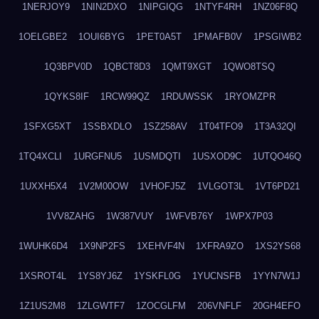
1NERJOY9
1NIN2DXO
1NIPGIQG
1NTYF4RH
1NZ06F8Q
1OELGBE2
1OUI6BYG
1PET0A5T
1PMAFB0V
1PSGIWB2
1Q3BPV0D
1QBCT8D3
1QMT9XGT
1QWO8TSQ
1QYKS8IF
1RCW99QZ
1RDUWSSK
1RYOMZPR
1SFXG5XT
1SSBXDLO
1SZ258AV
1T04TFO9
1T3A32QI
1TQ4XCLI
1URGFNU5
1USMDQTI
1USXOD9C
1UTQO46Q
1UXXH5X4
1V2M00OW
1VHOFJ5Z
1VLGOT3L
1VT6PD21
1VV8ZAHG
1W387VUY
1WFVB76Y
1WPX7P03
1WUHK6D4
1X9NP2FS
1XEHVF4N
1XFRA9ZO
1XS2YS68
1XSROT4L
1YS8YJ6Z
1YSKFL0G
1YUCNSFB
1YYN7W1J
1Z1US2M8
1ZLGWTF7
1ZOCGLFM
206VNFLF
20GH4EFO