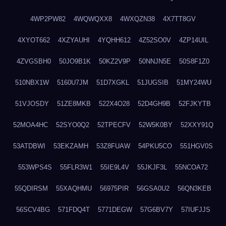
4WP2PW82
4WQWQXX8
4WXQZN38
4X7TT8GV
4XYOT662
4XZYAUHI
4YQHH612
4Z52SO0V
4ZP14UIL
4ZVGSBH0
50JO9B1K
50KZ2V9P
50NNJN5E
50S8F1Z0
510NBX1W
5160U7JM
51D7XGKL
51JUGSIB
51MY24WU
51VJOSDY
51ZE8MKB
522X4O28
52D4GH9B
52FJKYTB
52MOA4HC
52SYO0Q2
52TPECFV
52W5K0BY
52XXY91Q
53ATDBWI
53EKZAMH
53Z8FUAW
54PKU5CO
551HGV0S
553WPS4S
55FLR3W1
55IE9L4V
55JKJF3L
55NCOA72
55QDIRSM
55XAQHMU
56975PIR
56GSA0U2
56QN3KEB
56SCV4BG
571FDQ4T
5771DEGW
57G6BV7Y
57IUFJJS