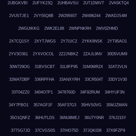
2UBGKVBI
2UFYK23Q
2UHBAVSU
2UT1DWVT
2VA5KTQ4
2VUSTJE1
2VY55Q8B
2W29565T
2W496244
2WADJS4M
2WGUIKKG
2WK2EL88
2WNPNKRH
2WV0ZHMD
2X7CQ1SY
2XYTJWGS
2Y7I1IC2
2YKK8NSK
2YT95AO1
2YV3O361
2YXVOCOL
2Z2JNBKZ
2ZAJL9NV
30D5VUM9
30W729OG
31BVSCBT
31L8FP95
31M0MR2X
32AT2VLN
32MATDBP
336RPFHA
33ANXYRH
33CR504T
33DY1V30
33T04ZZ0
3404O7P1
3478760D
34F92RUM
34HYUF3N
34Y7PBO1
357AGF1F
35AF37G3
35HVS0VG
35MJZMAN
35O1QNFZ
36HUTLDS
36NU8MEJ
36U7Y0NR
376J215Y
377SG7JD
37CVGS0S
37IHO75D
37JQKID8
37X9FZP9