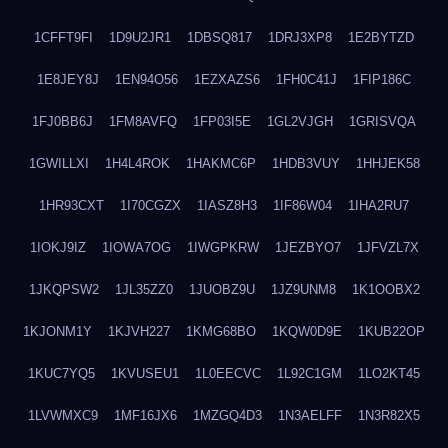
1CFFT9FI
1D9U2JR1
1DBSQ817
1DRJ3XP8
1E2BYTZD
1E8JEY8J
1EN94O56
1EZXAZS6
1FH0C41J
1FIP186C
1FJ0BB6J
1FM8AVFQ
1FP03I5E
1GL2VJGH
1GRISVQA
1GWILLXI
1H4L4ROK
1HAKMC6P
1HDB3VUY
1HHJEK58
1HR93CXT
1I70CGZX
1IASZ8H3
1IF86W04
1IHA2RU7
1IOKJ9IZ
1IOWA7OG
1IWGPKRW
1JEZBYO7
1JFVZL7X
1JKQPSW2
1JL35ZZ0
1JUOBZ9U
1JZ9UNM8
1K1OOBX2
1KJONM1Y
1KJVH227
1KMG68BO
1KQW0D9E
1KUB22OP
1KUC7YQ5
1KVUSEU1
1L0EECVC
1L92C1GM
1LO2KT45
1LVWMXC9
1MF16JX6
1MZGQ4D3
1N3AELFF
1N3R82X5