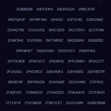
2G8M6D58
2HDT2UKH
2HLBXGGN
2HMC2F0V
2HO7QAUP
2HYWPJNU
2IIHI162
2J4TVL9Q
2JDKS9WZ
2JG4QYDE
2JSJLGSQ
2KKCIQS5
2KL1TDVU
2LCI7CW6
2LN9C5H3
2LVOI55N
2M7YMERZ
2MIQDBKK
2N165DB2
2NFH8OET
2NXDJSMA
2OC6YQYJ
2ODHTNIQ
2OYOC8EB
2P5KVO7J
2PB26F91
2PFU2MB3
2PGICZT7
2PJA33U1
2PK01RCU
2Q6V9UEG
2QFIABDG
2QYABSTR
2R02B74P
2RPXRAZM
2SAV54DE
2SS1XHM0
2T0TIR21
2T4QFIOC
2T8M8OOV
2TGAD2ZO
2TMUAAY5
2TOT3HO1
2TT1JPJ0
2TVCNBU8
2TWC2CET
2U1JCAWR
2UABCBNW