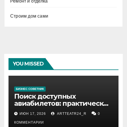
Ремонт и отделка
Строим дом сами
YOU MISSED
БИЗНЕС СОВЕТНИК
Поиск доступных
авиабилетов: практические
рекомендации
ИЮН 17, 2026
ARTTEATR24_R
0
КОММЕНТАРИИ