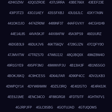
42HIOZNV
42QOZROE
437L5RRA
43BE766X
43EEF23E
43IP3TZ3
43OJ1AEY
43SSFXBJ
43U16JLC
43XY7A9N
441OKOJO
4474ZR0W
4489NF37
44AFGVXY
44CGH1H9
44E14L85
44VA5KJF
44XI8AFW
45A3IPS9
4601IURZ
46DGB3L9
46DLKJV6
46KT56QV
4728GJZN
47CQFY0O
47JMVITW
47TRZS70
47W8J2J2
48QJBQ0X
49MZ8W4O
49R1GYE9
49SPF3MJ
49WWVPJU
4B13IA3F
4B1N5SGO
4BOKJ6KQ
4C9HCESS
4D64LFAR
4D90P4CC
4DV2LKB3
4DWPQY14
4DYW6NWM
4DZ5J3RQ
4E402GTO
4E4R43JK
4EE6J1ME
4ENC34CO
4F88GRG8
4FDT5ITF
4GHTKFV1
4GJRPJFP
4GLC8SBG
4GOTUJAD
4GTUQOMS