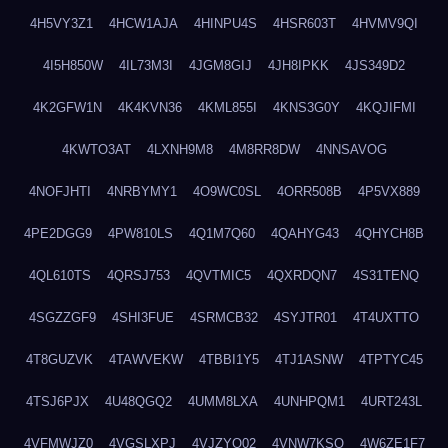
4H5VY3Z1
4HCW1AJA
4HINPU4S
4HSR603T
4HVMV9QI
4I5H850W
4IL73M3I
4JGM8GIJ
4JH8IPKK
4JS349D2
4K2GFW1N
4K4KVN36
4KML855I
4KNS3G0Y
4KQJIFMI
4KWTO3AT
4LXNH9M8
4M8RR8DW
4NNSAVOG
4NOFJHTI
4NRBYMY1
4O9WC0SL
4ORR508B
4P5VX889
4PE2DGG9
4PW810LS
4Q1M7Q60
4QAHYG43
4QHYCH8B
4QL610TS
4QRSJ753
4QVTMIC5
4QXRDQN7
4S31TENQ
4SGZZGF9
4SHI3FUE
4SRMCB32
4SYJTR01
4T4UXTTO
4T8GUZVK
4TAWVEKW
4TBBI1Y5
4TJ1ASNW
4TPTYC45
4TSJ6PJX
4U48QGQ2
4UMM8LXA
4UNHPQM1
4URT243L
4VFMWJZ0
4VGSLXPJ
4VJZYO02
4VNW7KSQ
4W6ZE1F7