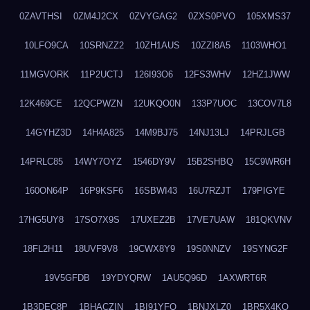
0ZAVTHSI
0ZM4J2CX
0ZVYGAG2
0ZXS0PVO
105XMS37
10LFO9CA
10SRNZZ2
10ZH1AUS
10ZZI8A5
1103WHO1
11MGVORK
11P2UCTJ
126I93O6
12FS3WHV
12HZ1JWW
12K469CE
12QCPWZN
12UKQO0N
133P7UOC
13COV7L8
14GYHZ3D
14H4A825
14M9BJ75
14NJ13LJ
14PRJLGB
14PRLC85
14WY7OYZ
1546DY9V
15B2SHBQ
15C9WR6H
160ON64P
16P9KSF6
16SBWI43
16U7RZJT
179PIGYE
17HG5UY8
17SO7X9S
17UXEZ2B
17VE7UAW
181QKVNV
18FL2H11
18UVF9V8
19CWX8Y9
19S0NNZV
19SYNG2F
19V5GFDB
19YDYQRW
1AU5Q96D
1AXWRT6R
1B3DEC8P
1BHACZIN
1BI91YFQ
1BNJXLZ0
1BR5X4KO