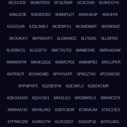
6EI21UCB
6EMNTEE0
6F1DJ5WF
6G3CXI93
6G3KEGYN
6H6L0Z3E
6HD2DCBO
6HM0FQJT
6HWL9A3P
6I5IUH76
6JGSI1UR
6JQL3WKJ
6K3EBPX1
6K3WDMWT
6KDND60Z
6KOOILKY
6KPMGXPJ
6LGMA8OZ
6LI78JDL
6LL59T6X
6LSD5KCS
6LSGIF7V
6MC7XUTQ
6MNBISNE
6MRU4GHW
6MRWI2FW
6MUKQ2Q2
6N6MCPD2
6N8H9PB2
6NS1JPER
6NTR3U7I
6OXMG49D
6PHYGAFF
6PM1Z7A5
6PO2WC0X
6PPNPOF5
6Q23B2FW
6QE19FL3
6QEEKCMR
6QKOAUOS
6QVIJ1K1
6R431JL5
6RGMWOLX
6RKWC57X
6RMKNV3X
6RV8LARZ
6SBTC8OR
6T3R3AJM
6TKE2JE3
6TPRWJZM
6U06OJTH
6UJEQ0CF
6UQ42P16
6UTK14DG