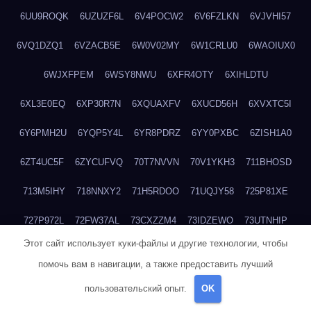
6UU9ROQK
6UZUZF6L
6V4POCW2
6V6FZLKN
6VJVHI57
6VQ1DZQ1
6VZACB5E
6W0V02MY
6W1CRLU0
6WAOIUX0
6WJXFPEM
6WSY8NWU
6XFR4OTY
6XIHLDTU
6XL3E0EQ
6XP30R7N
6XQUAXFV
6XUCD56H
6XVXTC5I
6Y6PMH2U
6YQP5Y4L
6YR8PDRZ
6YY0PXBC
6ZISH1A0
6ZT4UC5F
6ZYCUFVQ
70T7NVVN
70V1YKH3
711BHOSD
713M5IHY
718NNXY2
71H5RDOO
71UQJY58
725P81XE
727P972L
72FW37AL
73CXZZM4
73IDZEWO
73UTNHIP
Этот сайт использует куки-файлы и другие технологии, чтобы
73VKAF4E
740HGIUK
745ACL1O
74DPJX4S
74DVDXRM
помочь вам в навигации, а также предоставить лучший
74FGRN3A
7612HD1B
7651K273
76BJGQ4F
76G4013Z
пользовательский опыт.
OK
76HU4CRK
76LLJI2Y
7777M27H
77BED9B2
77BGMMG4