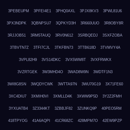
3PEBEUPM
3PFEI4E1
3PHQ0AXL
3PJX8KV3
3PWL81U6
3PX3NDPK
3QBNPSU7
3QPKYD3H
3R660UUO
3R8OBY8R
3RJJOB51
3RM5TAUQ
3RV0N612
3SRBQEDJ
3SXFZOBA
3TBVTN7Z
3TFI7CJL
3TKFBN73
3TTB618D
3TVMVY4A
3VPL82H9
3VS14DKC
3VX5WW8T
3VXFRWKX
3VZRTGEK
3W3MHD4O
3WAD8W9N
3WDTF1N3
3WI8G8SN
3WQDYCWK
3WTTA97N
3WU70G19
3X71FE60
3XC4DIU7
3XMIH0VI
3XMLLD4K
3XWW9P5D
3Y2Z2FMH
3YXUATB4
3Z3344KT
3ZBBJF82
3ZUNKQ9P
40PEO5RM
418TPYOG
41A6AQPI
41CR68ZC
428MPM7O
42EW9PZP