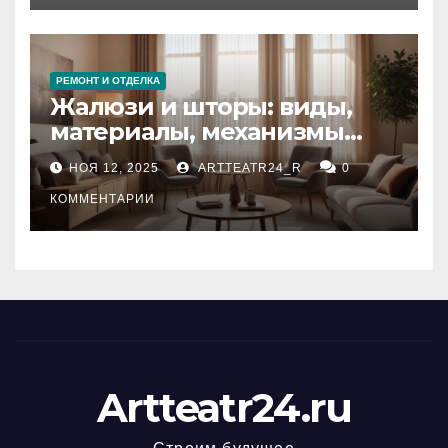
РЕМОНТ И ОТДЕЛКА
Жалюзи и шторы: виды,
материалы, механизмы
управления и уход
НОЯ 12, 2025
ARTTEATR24_R
0
КОММЕНТАРИИ
Artteatr24.ru