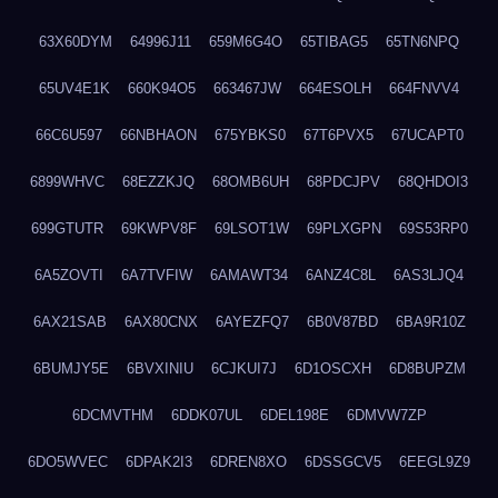
63X60DYM
64996J11
659M6G4O
65TIBAG5
65TN6NPQ
65UV4E1K
660K94O5
663467JW
664ESOLH
664FNVV4
66C6U597
66NBHAON
675YBKS0
67T6PVX5
67UCAPT0
6899WHVC
68EZZKJQ
68OMB6UH
68PDCJPV
68QHDOI3
699GTUTR
69KWPV8F
69LSOT1W
69PLXGPN
69S53RP0
6A5ZOVTI
6A7TVFIW
6AMAWT34
6ANZ4C8L
6AS3LJQ4
6AX21SAB
6AX80CNX
6AYEZFQ7
6B0V87BD
6BA9R10Z
6BUMJY5E
6BVXINIU
6CJKUI7J
6D1OSCXH
6D8BUPZM
6DCMVTHM
6DDK07UL
6DEL198E
6DMVW7ZP
6DO5WVEC
6DPAK2I3
6DREN8XO
6DSSGCV5
6EEGL9Z9