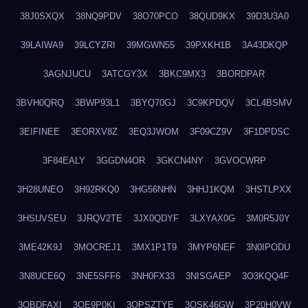
38J0SXQX
38NQ9PDV
38O70PCO
38QUD9KX
39D3U3A0
39LAIWA9
39LCYZRI
39MGWN55
39PXKH1B
3A43DKQP
3AGNJUCU
3ATCGY3X
3BKC9MX3
3BORDPAR
3BVH0QRQ
3BWP93L1
3BYQ70GJ
3C9KPDQV
3CL4BSMV
3EIFINEE
3EORXV8Z
3EQ3JWOM
3F09CZ9V
3F1DPDSC
3F84EALY
3GGDN4OR
3GKCN4NY
3GVOCWRP
3H28UNEO
3H92RKQ0
3HG56NHN
3HHJ1KQM
3HSTLPXX
3HSUVSEU
3JRQV2TE
3JX0QDYF
3LXYAX0G
3M0R5J0Y
3ME42K9J
3MOCREJ1
3MX1P1T9
3MYP6NEF
3N0IPODU
3N8UCE6Q
3NE5SFF6
3NH0FX33
3NISGAEP
3O3KQQ4F
3OBDFAXI
3OE9P0KI
3OPSZTYE
3OSK46GW
3P20H0VW