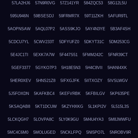
57LA2HJ6
57N9R0VG
57Z141YR
584ZQC53
58G12L5U
595U946N
59BSESDJ
59FRMR7X
59T11ZKH
5AFUR9TL
5AOPNSAW
5AQL07P2
5ASS9KJO
5AY4N3YE
5B3AF4SH
5CDCU7YL
5CWV233T
5DFYUFZ0
5DKYT31C
5DM253CG
5E4JC1TI
5EXK7A7W
5F447S51
5FMM242C
5FNR39CT
5GEF3377
5GYKO7P3
5H18E5N3
5H4C8VII
5HANI4XK
5HER0XEV
5HNS21Z8
5IFXGJFK
5IITXOZY
5IVSLWGV
5J5FOXDN
5KAFKBC4
5KEFVRBK
5KFBILGV
5KP635PE
5KSAQAB8
5KT1DCUW
5KZYHXKG
5L1KPI2V
5L515L3S
5LCKQGH7
5LOVPA8C
5LY0K9GU
5M4U4YA3
5M8JMWFU
5MC4C6M0
5MOLUGED
5NCKLFPQ
5NI5PO7L
5NROBV9R