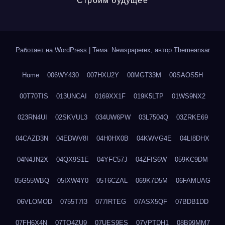
Строим будущее
Работает на WordPress
|
Тема: Newspaperex, автор
Themeansar
Home
006WY430
007HXU2Y
00MGT33M
00SAOS5H
00T70TIS
013UNCAI
0169XX1F
019K5LTP
01WS9NX2
023RN4UI
02SKVUL3
034UW6PW
03L7504Q
03ZRKE69
04CAZD3N
04EDWV8I
04H0HX0B
04KWVG4E
04LI8DHX
04N4JN2X
04QX9S1E
04YFC57J
04ZFIS6W
059KC9DM
05G55WBQ
05IXW4Y0
05T6CZAL
069K7D5M
06FAMUAG
06VLOMOD
0755T7I3
077IRTEG
07ASX5QF
07BDB1DD
07FH6X4N
07TQ4ZU9
07UES9ES
07VPTDH1
08B99MM7