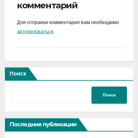
gr
s
а
комментарий
a
A
в
m
p
и
Для отправки комментария вам необходимо
p
ть
авторизоваться
.
Поиск
Поиск
Последние публикации