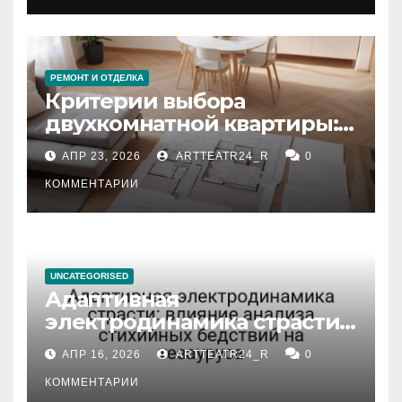
РЕМОНТ И ОТДЕЛКА
Критерии выбора
двухкомнатной квартиры:
планировка, площадь,
АПР 23, 2026
ARTTEATR24_R
0
состояние и документация
КОММЕНТАРИИ
UNCATEGORISED
Адаптивная
электродинамика страсти:
влияние анализа
АПР 16, 2026
ARTTEATR24_R
0
стихийных бедствий на
тезауруса
КОММЕНТАРИИ