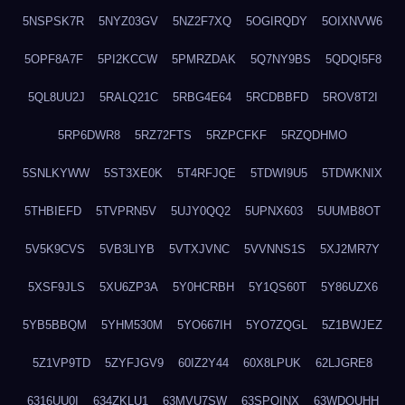
5NSPSK7R
5NYZ03GV
5NZ2F7XQ
5OGIRQDY
5OIXNVW6
5OPF8A7F
5PI2KCCW
5PMRZDAK
5Q7NY9BS
5QDQI5F8
5QL8UU2J
5RALQ21C
5RBG4E64
5RCDBBFD
5ROV8T2I
5RP6DWR8
5RZ72FTS
5RZPCFKF
5RZQDHMO
5SNLKYWW
5ST3XE0K
5T4RFJQE
5TDWI9U5
5TDWKNIX
5THBIEFD
5TVPRN5V
5UJY0QQ2
5UPNX603
5UUMB8OT
5V5K9CVS
5VB3LIYB
5VTXJVNC
5VVNNS1S
5XJ2MR7Y
5XSF9JLS
5XU6ZP3A
5Y0HCRBH
5Y1QS60T
5Y86UZX6
5YB5BBQM
5YHM530M
5YO667IH
5YO7ZQGL
5Z1BWJEZ
5Z1VP9TD
5ZYFJGV9
60IZ2Y44
60X8LPUK
62LJGRE8
6316UU0I
634ZKLU1
63MVU7SW
63SPQINX
63WDQUHH