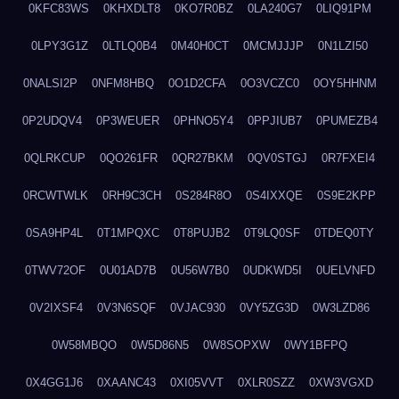
0KFC83WS
0KHXDLT8
0KO7R0BZ
0LA240G7
0LIQ91PM
0LPY3G1Z
0LTLQ0B4
0M40H0CT
0MCMJJJP
0N1LZI50
0NALSI2P
0NFM8HBQ
0O1D2CFA
0O3VCZC0
0OY5HHNM
0P2UDQV4
0P3WEUER
0PHNO5Y4
0PPJIUB7
0PUMEZB4
0QLRKCUP
0QO261FR
0QR27BKM
0QV0STGJ
0R7FXEI4
0RCWTWLK
0RH9C3CH
0S284R8O
0S4IXXQE
0S9E2KPP
0SA9HP4L
0T1MPQXC
0T8PUJB2
0T9LQ0SF
0TDEQ0TY
0TWV72OF
0U01AD7B
0U56W7B0
0UDKWD5I
0UELVNFD
0V2IXSF4
0V3N6SQF
0VJAC930
0VY5ZG3D
0W3LZD86
0W58MBQO
0W5D86N5
0W8SOPXW
0WY1BFPQ
0X4GG1J6
0XAANC43
0XI05VVT
0XLR0SZZ
0XW3VGXD