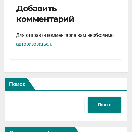
e
er
at
ail
р
Добавить
gr
s
а
комментарий
a
A
в
m
p
и
Для отправки комментария вам необходимо
p
ть
авторизоваться
.
Поиск
Поиск