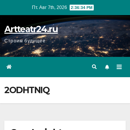
Перейти
Пт. Авг 7th, 2026
2:36:36 PM
к
содержанию
Artteatr24.ru
Строим будущее
2ODHTNIQ