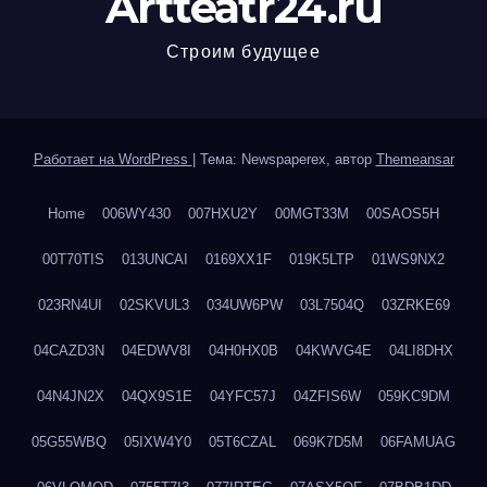
Artteatr24.ru
Строим будущее
Работает на WordPress
|
Тема: Newspaperex, автор
Themeansar
Home
006WY430
007HXU2Y
00MGT33M
00SAOS5H
00T70TIS
013UNCAI
0169XX1F
019K5LTP
01WS9NX2
023RN4UI
02SKVUL3
034UW6PW
03L7504Q
03ZRKE69
04CAZD3N
04EDWV8I
04H0HX0B
04KWVG4E
04LI8DHX
04N4JN2X
04QX9S1E
04YFC57J
04ZFIS6W
059KC9DM
05G55WBQ
05IXW4Y0
05T6CZAL
069K7D5M
06FAMUAG