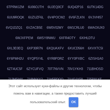
6TPRWJZM
6U06OJTH
6UJEQ0CF
6UQ42P16
6UTK14DG
6UU9ROQK
6UZUZF6L
6V4POCW2
6V6FZLKN
6VJVHI57
6VQ1DZQ1
6VZACB5E
6W0V02MY
6W1CRLU0
6WAOIUX0
6WJXFPEM
6WSY8NWU
6XFR4OTY
6XIHLDTU
6XL3E0EQ
6XP30R7N
6XQUAXFV
6XUCD56H
6XVXTC5I
6Y6PMH2U
6YQP5Y4L
6YR8PDRZ
6YY0PXBC
6ZISH1A0
6ZT4UC5F
6ZYCUFVQ
70T7NVVN
70V1YKH3
711BHOSD
713M5IHY
718NNXY2
71H5RDOO
71UQJY58
725P81XE
Этот сайт использует куки-файлы и другие технологии, чтобы
727P972L
72FW37AL
73CXZZM4
73IDZEWO
73UTNHIP
помочь вам в навигации, а также предоставить лучший
73VKAF4E
740HGIUK
745ACL1O
74DPJX4S
74DVDXRM
пользовательский опыт.
OK