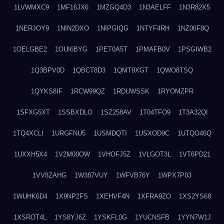
1LVWMXC9
1MF16JX6
1MZGQ4D3
1N3AELFF
1N3R82X5
1NERJOY9
1NIN2DXO
1NIPGIQG
1NTYF4RH
1NZ06F8Q
1OELGBE2
1OUI6BYG
1PET0A5T
1PMAFB0V
1PSGIWB2
1Q3BPV0D
1QBCT8D3
1QMT9XGT
1QWO8TSQ
1QYKS8IF
1RCW99QZ
1RDUWSSK
1RYOMZPR
1SFXG5XT
1SSBXDLO
1SZ258AV
1T04TFO9
1T3A32QI
1TQ4XCLI
1URGFNU5
1USMDQTI
1USXOD9C
1UTQO46Q
1UXXH5X4
1V2M00OW
1VHOFJ5Z
1VLGOT3L
1VT6PD21
1VV8ZAHG
1W387VUY
1WFVB76Y
1WPX7P03
1WUHK6D4
1X9NP2FS
1XEHVF4N
1XFRA9ZO
1XS2YS68
1XSROT4L
1YS8YJ6Z
1YSKFL0G
1YUCNSFB
1YYN7W1J