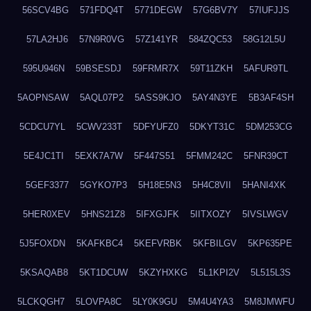
56SCV4BG
571FDQ4T
5771DEGW
57G6BV7Y
57IUFJJS
57LA2HJ6
57N9R0VG
57Z141YR
584ZQC53
58G12L5U
595U946N
59BSESDJ
59FRMR7X
59T11ZKH
5AFUR9TL
5AOPNSAW
5AQL07P2
5ASS9KJO
5AY4N3YE
5B3AF4SH
5CDCU7YL
5CWV233T
5DFYUFZ0
5DKYT31C
5DM253CG
5E4JC1TI
5EXK7A7W
5F447S51
5FMM242C
5FNR39CT
5GEF3377
5GYKO7P3
5H18E5N3
5H4C8VII
5HANI4XK
5HER0XEV
5HNS21Z8
5IFXGJFK
5IITXOZY
5IVSLWGV
5J5FOXDN
5KAFKBC4
5KEFVRBK
5KFBILGV
5KP635PE
5KSAQAB8
5KT1DCUW
5KZYHXKG
5L1KPI2V
5L515L3S
5LCKQGH7
5LOVPA8C
5LY0K9GU
5M4U4YA3
5M8JMWFU