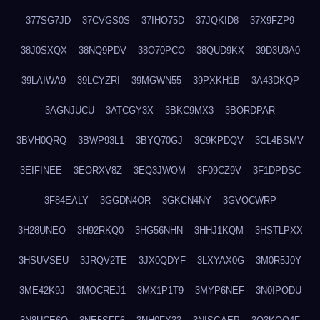
377SG7JD
37CVGS0S
37IHO75D
37JQKID8
37X9FZP9
38J0SXQX
38NQ9PDV
38O70PCO
38QUD9KX
39D3U3A0
39LAIWA9
39LCYZRI
39MGWN55
39PXKH1B
3A43DKQP
3AGNJUCU
3ATCGY3X
3BKC9MX3
3BORDPAR
3BVH0QRQ
3BWP93L1
3BYQ70GJ
3C9KPDQV
3CL4BSMV
3EIFINEE
3EORXV8Z
3EQ3JWOM
3F09CZ9V
3F1DPDSC
3F84EALY
3GGDN4OR
3GKCN4NY
3GVOCWRP
3H28UNEO
3H92RKQ0
3HG56NHN
3HHJ1KQM
3HSTLPXX
3HSUVSEU
3JRQV2TE
3JX0QDYF
3LXYAX0G
3M0R5J0Y
3ME42K9J
3MOCREJ1
3MX1P1T9
3MYP6NEF
3N0IPODU