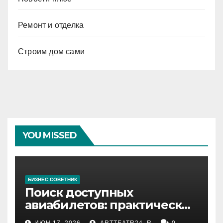
Ремонт и отделка
Строим дом сами
YOU MISSED
БИЗНЕС СОВЕТНИК
Поиск доступных
авиабилетов: практические
рекомендации
ИЮН 17, 2026
ARTTEATR24_R
0