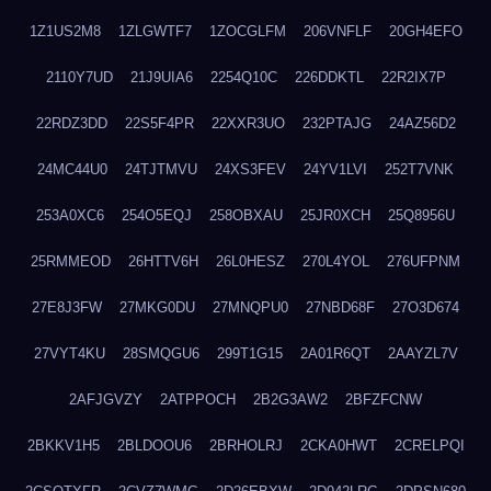
1Z1US2M8
1ZLGWTF7
1ZOCGLFM
206VNFLF
20GH4EFO
2110Y7UD
21J9UIA6
2254Q10C
226DDKTL
22R2IX7P
22RDZ3DD
22S5F4PR
22XXR3UO
232PTAJG
24AZ56D2
24MC44U0
24TJTMVU
24XS3FEV
24YV1LVI
252T7VNK
253A0XC6
254O5EQJ
258OBXAU
25JR0XCH
25Q8956U
25RMMEOD
26HTTV6H
26L0HESZ
270L4YOL
276UFPNM
27E8J3FW
27MKG0DU
27MNQPU0
27NBD68F
27O3D674
27VYT4KU
28SMQGU6
299T1G15
2A01R6QT
2AAYZL7V
2AFJGVZY
2ATPPOCH
2B2G3AW2
2BFZFCNW
2BKKV1H5
2BLDOOU6
2BRHOLRJ
2CKA0HWT
2CRELPQI