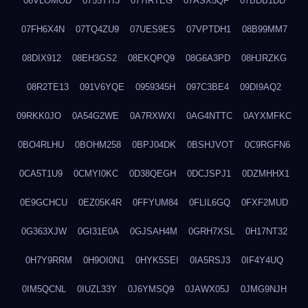
06VLOMOD
0755T7I3
077IRTEG
07ASX5QF
07BDB1DD
07FH6X4N
07TQ4ZU9
07UES9ES
07VPTDH1
08B99MM7
08DIX912
08EH3GS2
08EKQPQ9
08G6A3PD
08HJRZKG
08R2TE13
091V6YQE
0959345H
097C3BE4
09DI9AQ2
09RKK0JO
0A54G2WE
0A7RXWXI
0AG4NTTC
0AYXMFKC
0BO4RLHU
0BOHM258
0BPJ04DK
0BSHJVOT
0C9RGFN6
0CA5T1U9
0CMYI0KC
0D38QEGH
0DCJSPJ1
0DZMHHX1
0E9GCHCU
0EZ05K4R
0FFYUM84
0FLIL6GQ
0FXF2MUD
0G363XJW
0GI31E0A
0GJSAH4M
0GRH7XSL
0H17NT32
0H7Y9RRM
0H9OI0N1
0HYK5SEI
0IA5RSJ3
0IF4Y4UQ
0IM5QCNL
0IUZL33Y
0J6YMSQ9
0JAWX05J
0JMG9NJH