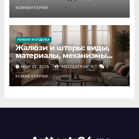
стихийных бедствий на
тезауруса
КОММЕНТАРИИ
РЕМОНТ И ОТДЕЛКА
Жалюзи и шторы: виды,
материалы, механизмы
управления и уход
НОЯ 12, 2025
ARTTEATR24_R
0
КОММЕНТАРИИ