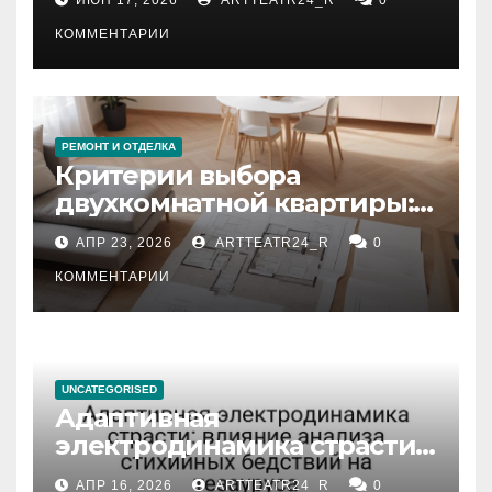
КОММЕНТАРИИ
РЕМОНТ И ОТДЕЛКА
Критерии выбора
двухкомнатной квартиры:
планировка, площадь,
АПР 23, 2026
ARTTEATR24_R
0
состояние и документация
КОММЕНТАРИИ
UNCATEGORISED
Адаптивная
электродинамика страсти:
влияние анализа
АПР 16, 2026
ARTTEATR24_R
0