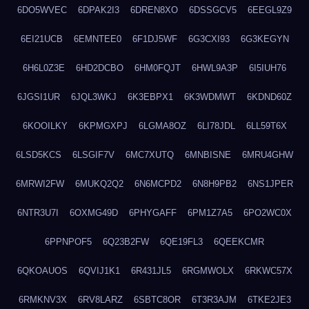
6DO5WVEC
6DPAK2I3
6DREN8XO
6DSSGCV5
6EEGL9Z9
6EI21UCB
6EMNTEE0
6F1DJ5WF
6G3CXI93
6G3KEGYN
6H6L0Z3E
6HD2DCBO
6HM0FQJT
6HWL9A3P
6I5IUH76
6JGSI1UR
6JQL3WKJ
6K3EBPX1
6K3WDMWT
6KDND60Z
6KOOILKY
6KPMGXPJ
6LGMA8OZ
6LI78JDL
6LL59T6X
6LSD5KCS
6LSGIF7V
6MC7XUTQ
6MNBISNE
6MRU4GHW
6MRWI2FW
6MUKQ2Q2
6N6MCPD2
6N8H9PB2
6NS1JPER
6NTR3U7I
6OXMG49D
6PHYGAFF
6PM1Z7A5
6PO2WC0X
6PPNPOF5
6Q23B2FW
6QE19FL3
6QEEKCMR
6QKOAUOS
6QVIJ1K1
6R431JL5
6RGMWOLX
6RKWC57X
6RMKNV3X
6RV8LARZ
6SBTC8OR
6T3R3AJM
6TKE2JE3