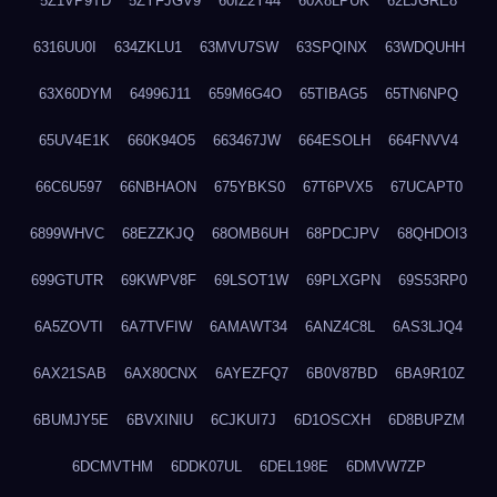
5Z1VP9TD
5ZYFJGV9
60IZ2Y44
60X8LPUK
62LJGRE8
6316UU0I
634ZKLU1
63MVU7SW
63SPQINX
63WDQUHH
63X60DYM
64996J11
659M6G4O
65TIBAG5
65TN6NPQ
65UV4E1K
660K94O5
663467JW
664ESOLH
664FNVV4
66C6U597
66NBHAON
675YBKS0
67T6PVX5
67UCAPT0
6899WHVC
68EZZKJQ
68OMB6UH
68PDCJPV
68QHDOI3
699GTUTR
69KWPV8F
69LSOT1W
69PLXGPN
69S53RP0
6A5ZOVTI
6A7TVFIW
6AMAWT34
6ANZ4C8L
6AS3LJQ4
6AX21SAB
6AX80CNX
6AYEZFQ7
6B0V87BD
6BA9R10Z
6BUMJY5E
6BVXINIU
6CJKUI7J
6D1OSCXH
6D8BUPZM
6DCMVTHM
6DDK07UL
6DEL198E
6DMVW7ZP