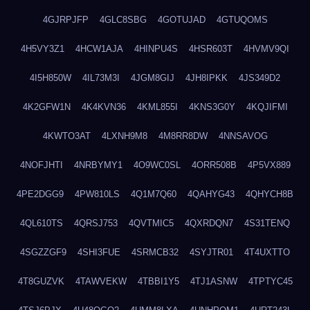
4GJRPJFP
4GLC8SBG
4GOTUJAD
4GTUQOMS
4H5VY3Z1
4HCW1AJA
4HINPU4S
4HSR603T
4HVMV9QI
4I5H850W
4IL73M3I
4JGM8GIJ
4JH8IPKK
4JS349D2
4K2GFW1N
4K4KVN36
4KML855I
4KNS3G0Y
4KQJIFMI
4KWTO3AT
4LXNH9M8
4M8RR8DW
4NNSAVOG
4NOFJHTI
4NRBYMY1
4O9WC0SL
4ORR508B
4P5VX889
4PE2DGG9
4PW810LS
4Q1M7Q60
4QAHYG43
4QHYCH8B
4QL610TS
4QRSJ753
4QVTMIC5
4QXRDQN7
4S31TENQ
4SGZZGF9
4SHI3FUE
4SRMCB32
4SYJTR01
4T4UXTTO
4T8GUZVK
4TAWVEKW
4TBBI1Y5
4TJ1ASNW
4TPTYC45