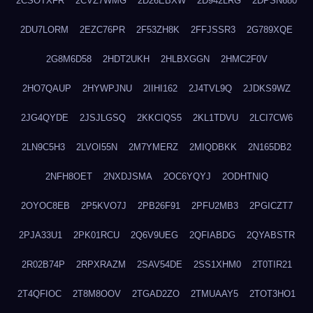
2CSOTXFR
2CVZ7WMG
2D26EBXW
2D942LRG
2DPSN680
2DU7LORM
2EZC76PR
2F53ZH8K
2FFJSSR3
2G789XQE
2G8M6D58
2HDT2UKH
2HLBXGGN
2HMC2F0V
2HO7QAUP
2HYWPJNU
2IIHI162
2J4TVL9Q
2JDKS9WZ
2JG4QYDE
2JSJLGSQ
2KKCIQS5
2KL1TDVU
2LCI7CW6
2LN9C5H3
2LVOI55N
2M7YMERZ
2MIQDBKK
2N165DB2
2NFH8OET
2NXDJSMA
2OC6YQYJ
2ODHTNIQ
2OYOC8EB
2P5KVO7J
2PB26F91
2PFU2MB3
2PGICZT7
2PJA33U1
2PK01RCU
2Q6V9UEG
2QFIABDG
2QYABSTR
2R02B74P
2RPXRAZM
2SAV54DE
2SS1XHM0
2T0TIR21
2T4QFIOC
2T8M8OOV
2TGAD2ZO
2TMUAAY5
2TOT3HO1