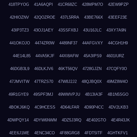
418TPYOG
41A6AQPI
41CR68ZC
428MPM7O
42EW9PZP
42HIOZNV
42QOZROE
437L5RRA
43BE766X
43EEF23E
43IP3TZ3
43OJ1AEY
43SSFXBJ
43U16JLC
43XY7A9N
441OKOJO
4474ZR0W
4489NF37
44AFGVXY
44CGH1H9
44E14L85
44VA5KJF
44XI8AFW
45A3IPS9
4601IURZ
46DGB3L9
46DLKJV6
46KT56QV
4728GJZN
47CQFY0O
47JMVITW
47TRZS70
47W8J2J2
48QJBQ0X
49MZ8W4O
49R1GYE9
49SPF3MJ
49WWVPJU
4B13IA3F
4B1N5SGO
4BOKJ6KQ
4C9HCESS
4D64LFAR
4D90P4CC
4DV2LKB3
4DWPQY14
4DYW6NWM
4DZ5J3RQ
4E402GTO
4E4R43JK
4EE6J1ME
4ENC34CO
4F88GRG8
4FDT5ITF
4GHTKFV1