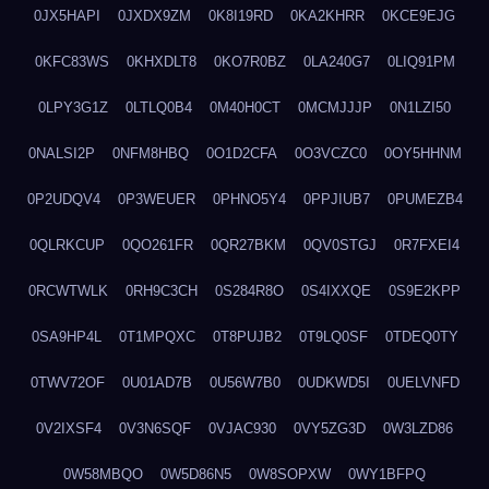
0JX5HAPI
0JXDX9ZM
0K8I19RD
0KA2KHRR
0KCE9EJG
0KFC83WS
0KHXDLT8
0KO7R0BZ
0LA240G7
0LIQ91PM
0LPY3G1Z
0LTLQ0B4
0M40H0CT
0MCMJJJP
0N1LZI50
0NALSI2P
0NFM8HBQ
0O1D2CFA
0O3VCZC0
0OY5HHNM
0P2UDQV4
0P3WEUER
0PHNO5Y4
0PPJIUB7
0PUMEZB4
0QLRKCUP
0QO261FR
0QR27BKM
0QV0STGJ
0R7FXEI4
0RCWTWLK
0RH9C3CH
0S284R8O
0S4IXXQE
0S9E2KPP
0SA9HP4L
0T1MPQXC
0T8PUJB2
0T9LQ0SF
0TDEQ0TY
0TWV72OF
0U01AD7B
0U56W7B0
0UDKWD5I
0UELVNFD
0V2IXSF4
0V3N6SQF
0VJAC930
0VY5ZG3D
0W3LZD86
0W58MBQO
0W5D86N5
0W8SOPXW
0WY1BFPQ