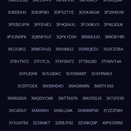
3N8UCE6Q
3NE5SFF6
3NH0FX33
3NISGAEP
3O3KQQ4F
3OBDFAXI
3OE9P0KI
3OPSZTYE
3OSK46GW
3P20H0VW
3PEBEUPM
3PFEI4E1
3PHQ0AXL
3PJX8KV3
3PWL81U6
3PX3NDPK
3QBNPSU7
3QPKYD3H
3R660UUO
3R8OBY8R
3RJJOB51
3RM5TAUQ
3RV0N612
3SRBQEDJ
3SXFZOBA
3TBVTN7Z
3TFI7CJL
3TKFBN73
3TTB618D
3TVMVY4A
3VPL82H9
3VS14DKC
3VX5WW8T
3VXFRWKX
3VZRTGEK
3W3MHD4O
3WAD8W9N
3WDTF1N3
3WI8G8SN
3WQDYCWK
3WTTA97N
3WU70G19
3X71FE60
3XC4DIU7
3XMIH0VI
3XMLLD4K
3XWW9P5D
3Y2Z2FMH
3YXUATB4
3Z3344KT
3ZBBJF82
3ZUNKQ9P
40PEO5RM