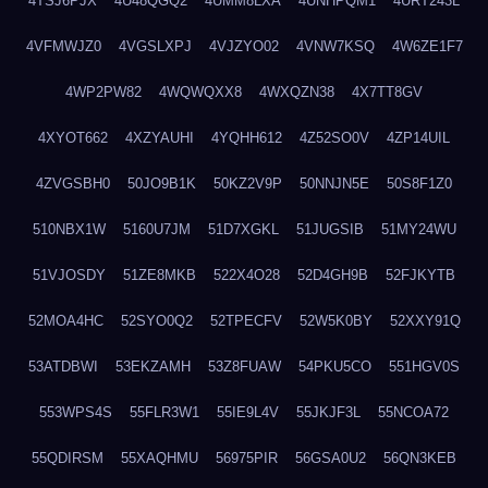
4TSJ6PJX
4U48QGQ2
4UMM8LXA
4UNHPQM1
4URT243L
4VFMWJZ0
4VGSLXPJ
4VJZYO02
4VNW7KSQ
4W6ZE1F7
4WP2PW82
4WQWQXX8
4WXQZN38
4X7TT8GV
4XYOT662
4XZYAUHI
4YQHH612
4Z52SO0V
4ZP14UIL
4ZVGSBH0
50JO9B1K
50KZ2V9P
50NNJN5E
50S8F1Z0
510NBX1W
5160U7JM
51D7XGKL
51JUGSIB
51MY24WU
51VJOSDY
51ZE8MKB
522X4O28
52D4GH9B
52FJKYTB
52MOA4HC
52SYO0Q2
52TPECFV
52W5K0BY
52XXY91Q
53ATDBWI
53EKZAMH
53Z8FUAW
54PKU5CO
551HGV0S
553WPS4S
55FLR3W1
55IE9L4V
55JKJF3L
55NCOA72
55QDIRSM
55XAQHMU
56975PIR
56GSA0U2
56QN3KEB