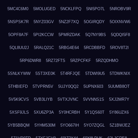
5MC4C6M0
5MOLUGED
5NCKLFPQ
5NI5PO7L
5NROBV9R
5NSPSK7R
5NYZ03GV
5NZ2F7XQ
5OGIRQDY
5OIXNVW6
5OPF8A7F
5PI2KCCW
5PMRZDAK
5Q7NY9BS
5QDQI5F8
5QL8UU2J
5RALQ21C
5RBG4E64
5RCDBBFD
5ROV8T2I
5RP6DWR8
5RZ72FTS
5RZPCFKF
5RZQDHMO
5SNLKYWW
5ST3XE0K
5T4RFJQE
5TDWI9U5
5TDWKNIX
5THBIEFD
5TVPRN5V
5UJY0QQ2
5UPNX603
5UUMB8OT
5V5K9CVS
5VB3LIYB
5VTXJVNC
5VVNNS1S
5XJ2MR7Y
5XSF9JLS
5XU6ZP3A
5Y0HCRBH
5Y1QS60T
5Y86UZX6
5YB5BBQM
5YHM530M
5YO667IH
5YO7ZQGL
5Z1BWJEZ