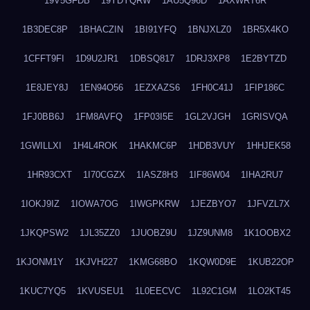
19V5GFDB
19YDYQRW
1AU5Q96D
1AXWRT6R
1B3DEC8P
1BHACZIN
1BI91YFQ
1BNJXLZ0
1BR5X4KO
1CFFT9FI
1D9U2JR1
1DBSQ817
1DRJ3XP8
1E2BYTZD
1E8JEY8J
1EN94O56
1EZXAZS6
1FH0C41J
1FIP186C
1FJ0BB6J
1FM8AVFQ
1FP03I5E
1GL2VJGH
1GRISVQA
1GWILLXI
1H4L4ROK
1HAKMC6P
1HDB3VUY
1HHJEK58
1HR93CXT
1I70CGZX
1IASZ8H3
1IF86W04
1IHA2RU7
1IOKJ9IZ
1IOWA7OG
1IWGPKRW
1JEZBYO7
1JFVZL7X
1JKQPSW2
1JL35ZZ0
1JUOBZ9U
1JZ9UNM8
1K1OOBX2
1KJONM1Y
1KJVH227
1KMG68BO
1KQW0D9E
1KUB22OP
1KUC7YQ5
1KVUSEU1
1L0EECVC
1L92C1GM
1LO2KT45