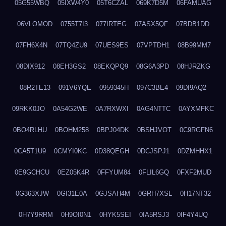
05G55WBQ
05IXW4Y0
05T6CZAL
069K7D5M
06FAMUAG
06VLOMOD
0755T7I3
077IRTEG
07ASX5QF
07BDB1DD
07FH6X4N
07TQ4ZU9
07UES9ES
07VPTDH1
08B99MM7
08DIX912
08EH3GS2
08EKQPQ9
08G6A3PD
08HJRZKG
08R2TE13
091V6YQE
0959345H
097C3BE4
09DI9AQ2
09RKK0JO
0A54G2WE
0A7RXWXI
0AG4NTTC
0AYXMFKC
0BO4RLHU
0BOHM258
0BPJ04DK
0BSHJVOT
0C9RGFN6
0CA5T1U9
0CMYI0KC
0D38QEGH
0DCJSPJ1
0DZMHHX1
0E9GCHCU
0EZ05K4R
0FFYUM84
0FLIL6GQ
0FXF2MUD
0G363XJW
0GI31E0A
0GJSAH4M
0GRH7XSL
0H17NT32
0H7Y9RRM
0H9OI0N1
0HYK5SEI
0IA5RSJ3
0IF4Y4UQ