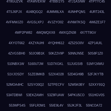
4T8GUZVK
4TAWVEKW
4TBBI1Y5
4TJ1ASNW
4TPTYC45
4TSJ6PJX
4U48QGQ2
4UMM8LXA
4UNHPQM1
4URT243L
4VFMWJZ0
4VGSLXPJ
4VJZYO02
4VNW7KSQ
4W6ZE1F7
4WP2PW82
4WQWQXX8
4WXQZN38
4X7TT8GV
4XYOT662
4XZYAUHI
4YQHH612
4Z52SO0V
4ZP14UIL
4ZVGSBH0
50JO9B1K
50KZ2V9P
50NNJN5E
50S8F1Z0
510NBX1W
5160U7JM
51D7XGKL
51JUGSIB
51MY24WU
51VJOSDY
51ZE8MKB
522X4O28
52D4GH9B
52FJKYTB
52MOA4HC
52SYO0Q2
52TPECFV
52W5K0BY
52XXY91Q
53ATDBWI
53EKZAMH
53Z8FUAW
54PKU5CO
551HGV0S
553WPS4S
55FLR3W1
55IE9L4V
55JKJF3L
55NCOA72