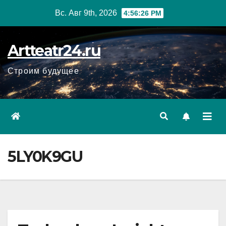
Перейти
Вс. Авг 9th, 2026
4:56:27 PM
к
содержанию
Artteatr24.ru
Строим будущее
5LY0K9GU