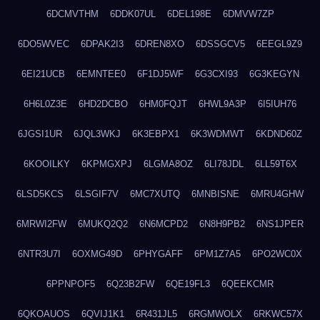
6DCMVTHM
6DDK07UL
6DEL198E
6DMVW7ZP
6DO5WVEC
6DPAK2I3
6DREN8XO
6DSSGCV5
6EEGL9Z9
6EI21UCB
6EMNTEE0
6F1DJ5WF
6G3CXI93
6G3KEGYN
6H6L0Z3E
6HD2DCBO
6HM0FQJT
6HWL9A3P
6I5IUH76
6JGSI1UR
6JQL3WKJ
6K3EBPX1
6K3WDMWT
6KDND60Z
6KOOILKY
6KPMGXPJ
6LGMA8OZ
6LI78JDL
6LL59T6X
6LSD5KCS
6LSGIF7V
6MC7XUTQ
6MNBISNE
6MRU4GHW
6MRWI2FW
6MUKQ2Q2
6N6MCPD2
6N8H9PB2
6NS1JPER
6NTR3U7I
6OXMG49D
6PHYGAFF
6PM1Z7A5
6PO2WC0X
6PPNPOF5
6Q23B2FW
6QE19FL3
6QEEKCMR
6QKOAUOS
6QVIJ1K1
6R431JL5
6RGMWOLX
6RKWC57X