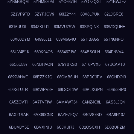
5YB5BBQM
5YHM530M
5YO667IH
5YO7ZQGL
5Z1BWJEZ
5Z1VP9TD
5ZYFJGV9
60IZ2Y44
60X8LPUK
62LJGRE8
6316UU0I
634ZKLU1
63MVU7SW
63SPQINX
63WDQUHH
63X60DYM
64996J11
659M6G4O
65TIBAG5
65TN6NPQ
65UV4E1K
660K94O5
663467JW
664ESOLH
664FNVV4
66C6U597
66NBHAON
675YBKS0
67T6PVX5
67UCAPT0
6899WHVC
68EZZKJQ
68OMB6UH
68PDCJPV
68QHDOI3
699GTUTR
69KWPV8F
69LSOT1W
69PLXGPN
69S53RP0
6A5ZOVTI
6A7TVFIW
6AMAWT34
6ANZ4C8L
6AS3LJQ4
6AX21SAB
6AX80CNX
6AYEZFQ7
6B0V87BD
6BA9R10Z
6BUMJY5E
6BVXINIU
6CJKUI7J
6D1OSCXH
6D8BUPZM