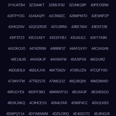
3YXUATB4
3Z3344KT
3ZBBJF82
3ZUNKQ9P
40PEO5RM
418TPYOG
41A6AQPI
41CR68ZC
428MPM7O
42EW9PZP
42HIOZNV
42QOZROE
437L5RRA
43BE766X
43EEF23E
43IP3TZ3
43OJ1AEY
43SSFXBJ
43U16JLC
43XY7A9N
441OKOJO
4474ZR0W
4489NF37
44AFGVXY
44CGH1H9
44E14L85
44VA5KJF
44XI8AFW
45A3IPS9
4601IURZ
46DGB3L9
46DLKJV6
46KT56QV
4728GJZN
47CQFY0O
47JMVITW
47TRZS70
47W8J2J2
48QJBQ0X
49MZ8W4O
49R1GYE9
49SPF3MJ
49WWVPJU
4B13IA3F
4B1N5SGO
4BOKJ6KQ
4C9HCESS
4D64LFAR
4D90P4CC
4DV2LKB3
4DWPQY14
4DYW6NWM
4DZ5J3RQ
4E402GTO
4E4R43JK