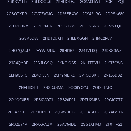
2BKKV1H5
2BLDOOU6
2BRHOLRJ
2CKA0HWT
2CRELPQI
2CSOTXFR
2CVZ7WMG
2D26EBXW
2D942LRG
2DPSN680
2DU7LORM
2EZC76PR
2F53ZH8K
2FFJSSR3
2G789XQE
2G8M6D58
2HDT2UKH
2HLBXGGN
2HMC2F0V
2HO7QAUP
2HYWPJNU
2IIHI162
2J4TVL9Q
2JDKS9WZ
2JG4QYDE
2JSJLGSQ
2KKCIQS5
2KL1TDVU
2LCI7CW6
2LN9C5H3
2LVOI55N
2M7YMERZ
2MIQDBKK
2N165DB2
2NFH8OET
2NXDJSMA
2OC6YQYJ
2ODHTNIQ
2OYOC8EB
2P5KVO7J
2PB26F91
2PFU2MB3
2PGICZT7
2PJA33U1
2PK01RCU
2Q6V9UEG
2QFIABDG
2QYABSTR
2R02B74P
2RPXRAZM
2SAV54DE
2SS1XHM0
2T0TIR21