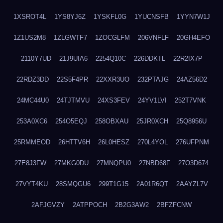
1XSROT4L
1YS8YJ6Z
1YSKFL0G
1YUCNSFB
1YYN7W1J
1Z1US2M8
1ZLGWTF7
1ZOCGLFM
206VNFLF
20GH4EFO
2110Y7UD
21J9UIA6
2254Q10C
226DDKTL
22R2IX7P
22RDZ3DD
22S5F4PR
22XXR3UO
232PTAJG
24AZ56D2
24MC44U0
24TJTMVU
24XS3FEV
24YV1LVI
252T7VNK
253A0XC6
254O5EQJ
258OBXAU
25JR0XCH
25Q8956U
25RMMEOD
26HTTV6H
26L0HESZ
270L4YOL
276UFPNM
27E8J3FW
27MKG0DU
27MNQPU0
27NBD68F
27O3D674
27VYT4KU
28SMQGU6
299T1G15
2A01R6QT
2AAYZL7V
2AFJGVZY
2ATPPOCH
2B2G3AW2
2BFZFCNW