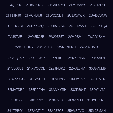
2T4QFIOC
2T8M8OOV
2TGAD2ZO
2TMUAAY5
2TOT3HO1
2TT1JPJ0
2TVCNBU8
2TWC2CET
2U1JCAWR
2UABCBNW
2UBGKVBI
2UFYK23Q
2UHBAVSU
2UT1DWVT
2VA5KTQ4
2VUSTJE1
2VY55Q8B
2W29565T
2W496244
2WADJS4M
2WGUIKKG
2WK2EL88
2WNPNKRH
2WV0ZHMD
2X7CQ1SY
2XYTJWGS
2Y7I1IC2
2YKK8NSK
2YT95AO1
2YV3O361
2YXVOCOL
2Z2JNBKZ
2ZAJL9NV
30D5VUM9
30W729OG
31BVSCBT
31L8FP95
31M0MR2X
32AT2VLN
32MATDBP
336RPFHA
33ANXYRH
33CR504T
33DY1V30
33T04ZZ0
3404O7P1
3478760D
34F92RUM
34HYUF3N
34Y7PBO1
357AGF1F
35AF37G3
35HVS0VG
35MJZMAN