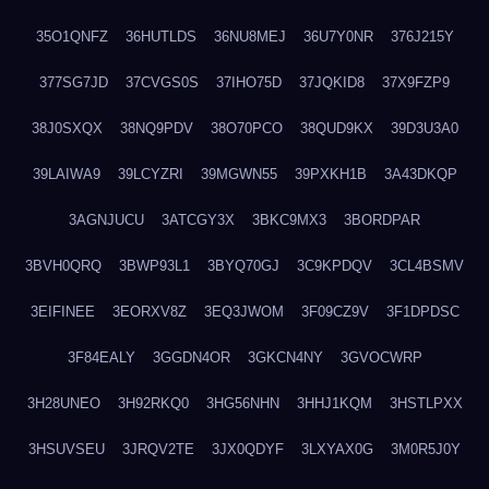
35O1QNFZ
36HUTLDS
36NU8MEJ
36U7Y0NR
376J215Y
377SG7JD
37CVGS0S
37IHO75D
37JQKID8
37X9FZP9
38J0SXQX
38NQ9PDV
38O70PCO
38QUD9KX
39D3U3A0
39LAIWA9
39LCYZRI
39MGWN55
39PXKH1B
3A43DKQP
3AGNJUCU
3ATCGY3X
3BKC9MX3
3BORDPAR
3BVH0QRQ
3BWP93L1
3BYQ70GJ
3C9KPDQV
3CL4BSMV
3EIFINEE
3EORXV8Z
3EQ3JWOM
3F09CZ9V
3F1DPDSC
3F84EALY
3GGDN4OR
3GKCN4NY
3GVOCWRP
3H28UNEO
3H92RKQ0
3HG56NHN
3HHJ1KQM
3HSTLPXX
3HSUVSEU
3JRQV2TE
3JX0QDYF
3LXYAX0G
3M0R5J0Y