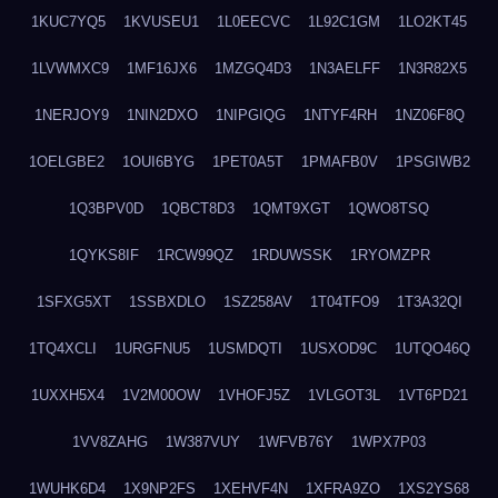
1KUC7YQ5
1KVUSEU1
1L0EECVC
1L92C1GM
1LO2KT45
1LVWMXC9
1MF16JX6
1MZGQ4D3
1N3AELFF
1N3R82X5
1NERJOY9
1NIN2DXO
1NIPGIQG
1NTYF4RH
1NZ06F8Q
1OELGBE2
1OUI6BYG
1PET0A5T
1PMAFB0V
1PSGIWB2
1Q3BPV0D
1QBCT8D3
1QMT9XGT
1QWO8TSQ
1QYKS8IF
1RCW99QZ
1RDUWSSK
1RYOMZPR
1SFXG5XT
1SSBXDLO
1SZ258AV
1T04TFO9
1T3A32QI
1TQ4XCLI
1URGFNU5
1USMDQTI
1USXOD9C
1UTQO46Q
1UXXH5X4
1V2M00OW
1VHOFJ5Z
1VLGOT3L
1VT6PD21
1VV8ZAHG
1W387VUY
1WFVB76Y
1WPX7P03
1WUHK6D4
1X9NP2FS
1XEHVF4N
1XFRA9ZO
1XS2YS68