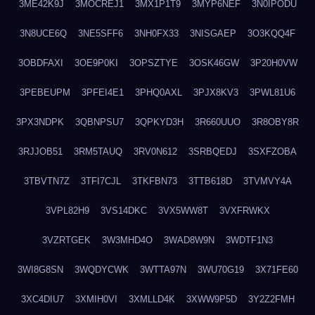
3ME42K9J
3MOCREJ1
3MX1P1T9
3MYP6NEF
3N0IPODU
3N8UCE6Q
3NE5SFF6
3NH0FX33
3NISGAEP
3O3KQQ4F
3OBDFAXI
3OE9P0KI
3OPSZTYE
3OSK46GW
3P20H0VW
3PEBEUPM
3PFEI4E1
3PHQ0AXL
3PJX8KV3
3PWL81U6
3PX3NDPK
3QBNPSU7
3QPKYD3H
3R660UUO
3R8OBY8R
3RJJOB51
3RM5TAUQ
3RV0N612
3SRBQEDJ
3SXFZOBA
3TBVTN7Z
3TFI7CJL
3TKFBN73
3TTB618D
3TVMVY4A
3VPL82H9
3VS14DKC
3VX5WW8T
3VXFRWKX
3VZRTGEK
3W3MHD4O
3WAD8W9N
3WDTF1N3
3WI8G8SN
3WQDYCWK
3WTTA97N
3WU70G19
3X71FE60
3XC4DIU7
3XMIH0VI
3XMLLD4K
3XWW9P5D
3Y2Z2FMH