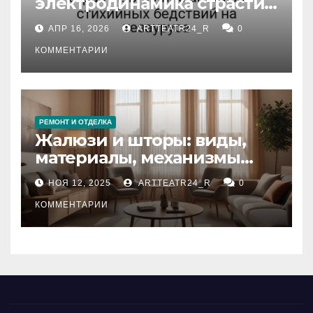
электродинамика страсти:
влияние анализа
АПР 16, 2026
ARTTEATR24_R
0
стихийных бедствий на
тезауруса
КОММЕНТАРИИ
РЕМОНТ И ОТДЕЛКА
Жалюзи и шторы: виды,
материалы, механизмы
управления и уход
НОЯ 12, 2025
ARTTEATR24_R
0
КОММЕНТАРИИ