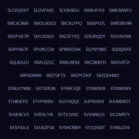
5LCKQGH7
5LOVPA8C
5LY0K9GU
5M4U4YA3
5M8JMWFU
5MC4C6M0
5MOLUGED
5NCKLFPQ
5NI5PO7L
5NROBV9R
5NSPSK7R
5NYZ03GV
5NZ2F7XQ
5OGIRQDY
5OIXNVW6
5OPF8A7F
5PI2KCCW
5PMRZDAK
5Q7NY9BS
5QDQI5F8
5QL8UU2J
5RALQ21C
5RBG4E64
5RCDBBFD
5ROV8T2I
5RP6DWR8
5RZ72FTS
5RZPCFKF
5RZQDHMO
5SNLKYWW
5ST3XE0K
5T4RFJQE
5TDWI9U5
5TDWKNIX
5THBIEFD
5TVPRN5V
5UJY0QQ2
5UPNX603
5UUMB8OT
5V5K9CVS
5VB3LIYB
5VTXJVNC
5VVNNS1S
5XJ2MR7Y
5XSF9JLS
5XU6ZP3A
5Y0HCRBH
5Y1QS60T
5Y86UZX6