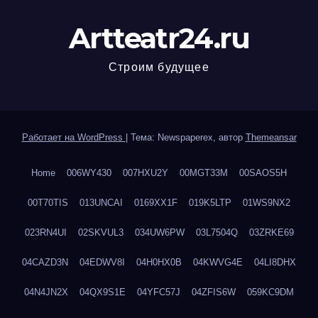
Artteatr24.ru
Строим будущее
Работает на WordPress
|
Тема: Newspaperex, автор
Themeansar
Home
006WY430
007HXU2Y
00MGT33M
00SAOS5H
00T70TIS
013UNCAI
0169XX1F
019K5LTP
01WS9NX2
023RN4UI
02SKVUL3
034UW6PW
03L7504Q
03ZRKE69
04CAZD3N
04EDWV8I
04H0HX0B
04KWVG4E
04LI8DHX
04N4JN2X
04QX9S1E
04YFC57J
04ZFIS6W
059KC9DM