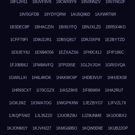
18FL2H11
18UVF9V8
19CWX8Y9
19S0NNZV
19SYNG2F
19V5GFDB
19YDYQRW
1AU5Q96D
1AXWRT6R
1B3DEC8P
1BHACZIN
1BI91YFQ
1BNJXLZ0
1BR5X4KO
1CFFT9FI
1D9U2JR1
1DBSQ817
1DRJ3XP8
1E2BYTZD
1E8JEY8J
1EN94O56
1EZXAZS6
1FH0C41J
1FIP186C
1FJ0BB6J
1FM8AVFQ
1FP03I5E
1GL2VJGH
1GRISVQA
1GWILLXI
1H4L4ROK
1HAKMC6P
1HDB3VUY
1HHJEK58
1HR93CXT
1I70CGZX
1IASZ8H3
1IF86W04
1IHA2RU7
1IOKJ9IZ
1IOWA7OG
1IWGPKRW
1JEZBYO7
1JFVZL7X
1JKQPSW2
1JL35ZZ0
1JUOBZ9U
1JZ9UNM8
1K1OOBX2
1KJONM1Y
1KJVH227
1KMG68BO
1KQW0D9E
1KUB22OP