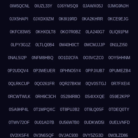
0IM5QCNL
0IUZL33Y
0J6YMSQ9
0JAWX05J
0JMG9NJH
0JX5HAPI
0JXDX9ZM
0K8I19RD
0KA2KHRR
0KCE9EJG
0KFC83WS
0KHXDLT8
0KO7R0BZ
0LA240G7
0LIQ91PM
0LPY3G1Z
0LTLQ0B4
0M40H0CT
0MCMJJJP
0N1LZI50
0NALSI2P
0NFM8HBQ
0O1D2CFA
0O3VCZC0
0OY5HHNM
0P2UDQV4
0P3WEUER
0PHNO5Y4
0PPJIUB7
0PUMEZB4
0QLRKCUP
0QO261FR
0QR27BKM
0QV0STGJ
0R7FXEI4
0RCWTWLK
0RH9C3CH
0S284R8O
0S4IXXQE
0S9E2KPP
0SA9HP4L
0T1MPQXC
0T8PUJB2
0T9LQ0SF
0TDEQ0TY
0TWV72OF
0U01AD7B
0U56W7B0
0UDKWD5I
0UELVNFD
0V2IXSF4
0V3N6SQF
0VJAC930
0VY5ZG3D
0W3LZD86