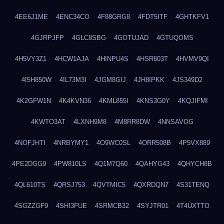
4EE6J1ME
4ENC34CO
4F88GRG8
4FDT5ITF
4GHTKFV1
4GJRPJFP
4GLC8SBG
4GOTUJAD
4GTUQOMS
4H5VY3Z1
4HCW1AJA
4HINPU4S
4HSR603T
4HVMV9QI
4I5H850W
4IL73M3I
4JGM8GIJ
4JH8IPKK
4JS349D2
4K2GFW1N
4K4KVN36
4KML855I
4KNS3G0Y
4KQJIFMI
4KWTO3AT
4LXNH9M8
4M8RR8DW
4NNSAVOG
4NOFJHTI
4NRBYMY1
4O9WC0SL
4ORR508B
4P5VX889
4PE2DGG9
4PW810LS
4Q1M7Q60
4QAHYG43
4QHYCH8B
4QL610TS
4QRSJ753
4QVTMIC5
4QXRDQN7
4S31TENQ
4SGZZGF9
4SHI3FUE
4SRMCB32
4SYJTR01
4T4UXTTO