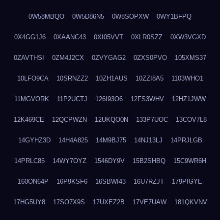
0W58MBQO
0W5D86N5
0W8SOPXW
0WY1BFPQ
0X4GG1J6
0XAANC43
0XI05VVT
0XLR0SZZ
0XW3VGXD
0ZAVTHSI
0ZM4J2CX
0ZVYGAG2
0ZXS0PVO
105XMS37
10LFO9CA
10SRNZZ2
10ZH1AUS
10ZZI8A5
1103WHO1
11MGVORK
11P2UCTJ
126I93O6
12FS3WHV
12HZ1JWW
12K469CE
12QCPWZN
12UKQO0N
133P7UOC
13COV7L8
14GYHZ3D
14H4A825
14M9BJ75
14NJ13LJ
14PRJLGB
14PRLC85
14WY7OYZ
1546DY9V
15B2SHBQ
15C9WR6H
160ON64P
16P9KSF6
16SBWI43
16U7RZJT
179PIGYE
17HG5UY8
17SO7X9S
17UXEZ2B
17VE7UAW
181QKVNV