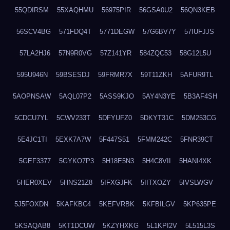
55QDIRSM
55XAQHMU
56975PIR
56GSA0U2
56QN3KEB
56SCV4BG
571FDQ4T
5771DEGW
57G6BV7Y
57IUFJJS
57LA2HJ6
57N9R0VG
57Z141YR
584ZQC53
58G12L5U
595U946N
59BSESDJ
59FRMR7X
59T11ZKH
5AFUR9TL
5AOPNSAW
5AQL07P2
5ASS9KJO
5AY4N3YE
5B3AF4SH
5CDCU7YL
5CWV233T
5DFYUFZ0
5DKYT31C
5DM253CG
5E4JC1TI
5EXK7A7W
5F447S51
5FMM242C
5FNR39CT
5GEF3377
5GYKO7P3
5H18E5N3
5H4C8VII
5HANI4XK
5HER0XEV
5HNS21Z8
5IFXGJFK
5IITXOZY
5IVSLWGV
5J5FOXDN
5KAFKBC4
5KEFVRBK
5KFBILGV
5KP635PE
5KSAQAB8
5KT1DCUW
5KZYHXKG
5L1KPI2V
5L515L3S