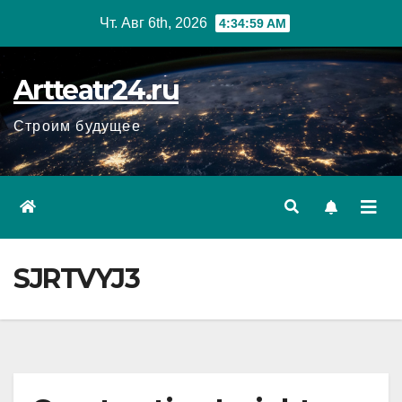
Перейти
Чт. Авг 6th, 2026
4:35:00 AM
к
содержанию
Artteatr24.ru
Строим будущее
SJRTVYJ3