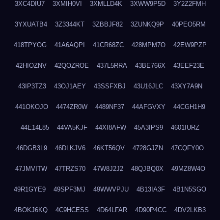
3XC4DIU7
3XMIH0VI
3XMLLD4K
3XWW9P5D
3Y2Z2FMH
3YXUATB4
3Z3344KT
3ZBBJF82
3ZUNKQ9P
40PEO5RM
418TPYOG
41A6AQPI
41CR68ZC
428MPM7O
42EW9PZP
42HIOZNV
42QOZROE
437L5RRA
43BE766X
43EEF23E
43IP3TZ3
43OJ1AEY
43SSFXBJ
43U16JLC
43XY7A9N
441OKOJO
4474ZR0W
4489NF37
44AFGVXY
44CGH1H9
44E14L85
44VA5KJF
44XI8AFW
45A3IPS9
4601IURZ
46DGB3L9
46DLKJV6
46KT56QV
4728GJZN
47CQFY0O
47JMVITW
47TRZS70
47W8J2J2
48QJBQ0X
49MZ8W4O
49R1GYE9
49SPF3MJ
49WWVPJU
4B13IA3F
4B1N5SGO
4BOKJ6KQ
4C9HCESS
4D64LFAR
4D90P4CC
4DV2LKB3