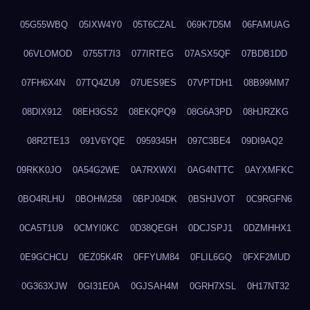
05G55WBQ
05IXW4Y0
05T6CZAL
069K7D5M
06FAMUAG
06VLOMOD
0755T7I3
077IRTEG
07ASX5QF
07BDB1DD
07FH6X4N
07TQ4ZU9
07UES9ES
07VPTDH1
08B99MM7
08DIX912
08EH3GS2
08EKQPQ9
08G6A3PD
08HJRZKG
08R2TE13
091V6YQE
0959345H
097C3BE4
09DI9AQ2
09RKK0JO
0A54G2WE
0A7RXWXI
0AG4NTTC
0AYXMFKC
0BO4RLHU
0BOHM258
0BPJ04DK
0BSHJVOT
0C9RGFN6
0CA5T1U9
0CMYI0KC
0D38QEGH
0DCJSPJ1
0DZMHHX1
0E9GCHCU
0EZ05K4R
0FFYUM84
0FLIL6GQ
0FXF2MUD
0G363XJW
0GI31E0A
0GJSAH4M
0GRH7XSL
0H17NT32