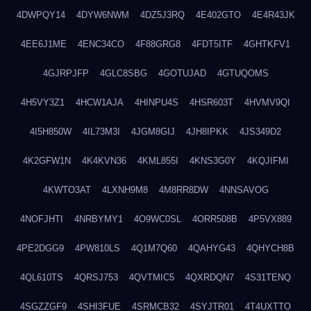
4DWPQY14
4DYW6NWM
4DZ5J3RQ
4E402GTO
4E4R43JK
4EE6J1ME
4ENC34CO
4F88GRG8
4FDT5ITF
4GHTKFV1
4GJRPJFP
4GLC8SBG
4GOTUJAD
4GTUQOMS
4H5VY3Z1
4HCW1AJA
4HINPU4S
4HSR603T
4HVMV9QI
4I5H850W
4IL73M3I
4JGM8GIJ
4JH8IPKK
4JS349D2
4K2GFW1N
4K4KVN36
4KML855I
4KNS3G0Y
4KQJIFMI
4KWTO3AT
4LXNH9M8
4M8RR8DW
4NNSAVOG
4NOFJHTI
4NRBYMY1
4O9WC0SL
4ORR508B
4P5VX889
4PE2DGG9
4PW810LS
4Q1M7Q60
4QAHYG43
4QHYCH8B
4QL610TS
4QRSJ753
4QVTMIC5
4QXRDQN7
4S31TENQ
4SGZZGF9
4SHI3FUE
4SRMCB32
4SYJTR01
4T4UXTTO