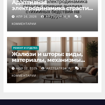
Адаптивная
электродинамика страсти:
влияние анализа
АПР 16, 2026
ARTTEATR24_R
0
стихийных бедствий на
тезауруса
КОММЕНТАРИИ
РЕМОНТ И ОТДЕЛКА
Жалюзи и шторы: виды,
материалы, механизмы
управления и уход
НОЯ 12, 2025
ARTTEATR24_R
0
КОММЕНТАРИИ