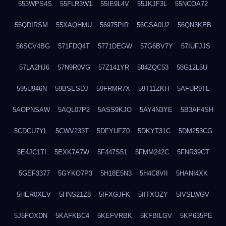
553WPS4S
55FLR3W1
55IE9L4V
55JKJF3L
55NCOA72
55QDIRSM
55XAQHMU
56975PIR
56GSA0U2
56QN3KEB
56SCV4BG
571FDQ4T
5771DEGW
57G6BV7Y
57IUFJJS
57LA2HJ6
57N9R0VG
57Z141YR
584ZQC53
58G12L5U
595U946N
59BSESDJ
59FRMR7X
59T11ZKH
5AFUR9TL
5AOPNSAW
5AQL07P2
5ASS9KJO
5AY4N3YE
5B3AF4SH
5CDCU7YL
5CWV233T
5DFYUFZ0
5DKYT31C
5DM253CG
5E4JC1TI
5EXK7A7W
5F447S51
5FMM242C
5FNR39CT
5GEF3377
5GYKO7P3
5H18E5N3
5H4C8VII
5HANI4XK
5HER0XEV
5HNS21Z8
5IFXGJFK
5IITXOZY
5IVSLWGV
5J5FOXDN
5KAFKBC4
5KEFVRBK
5KFBILGV
5KP635PE