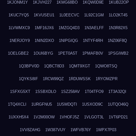
1KJONM1Y
1KJVH227
1KMG68BO
1KQW0D9E
1KUB22OP
1KUC7YQ5
1KVUSEU1
1L0EECVC
1L92C1GM
1LO2KT45
1LVWMXC9
1MF16JX6
1MZGQ4D3
1N3AELFF
1N3R82X5
1NERJOY9
1NIN2DXO
1NIPGIQG
1NTYF4RH
1NZ06F8Q
1OELGBE2
1OUI6BYG
1PET0A5T
1PMAFB0V
1PSGIWB2
1Q3BPV0D
1QBCT8D3
1QMT9XGT
1QWO8TSQ
1QYKS8IF
1RCW99QZ
1RDUWSSK
1RYOMZPR
1SFXG5XT
1SSBXDLO
1SZ258AV
1T04TFO9
1T3A32QI
1TQ4XCLI
1URGFNU5
1USMDQTI
1USXOD9C
1UTQO46Q
1UXXH5X4
1V2M00OW
1VHOFJ5Z
1VLGOT3L
1VT6PD21
1VV8ZAHG
1W387VUY
1WFVB76Y
1WPX7P03