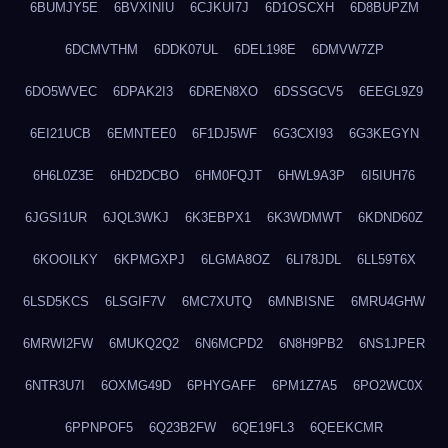
6BUMJY5E
6BVXINIU
6CJKUI7J
6D1OSCXH
6D8BUPZM
6DCMVTHM
6DDK07UL
6DEL198E
6DMVW7ZP
6DO5WVEC
6DPAK2I3
6DREN8XO
6DSSGCV5
6EEGL9Z9
6EI21UCB
6EMNTEE0
6F1DJ5WF
6G3CXI93
6G3KEGYN
6H6L0Z3E
6HD2DCBO
6HM0FQJT
6HWL9A3P
6I5IUH76
6JGSI1UR
6JQL3WKJ
6K3EBPX1
6K3WDMWT
6KDND60Z
6KOOILKY
6KPMGXPJ
6LGMA8OZ
6LI78JDL
6LL59T6X
6LSD5KCS
6LSGIF7V
6MC7XUTQ
6MNBISNE
6MRU4GHW
6MRWI2FW
6MUKQ2Q2
6N6MCPD2
6N8H9PB2
6NS1JPER
6NTR3U7I
6OXMG49D
6PHYGAFF
6PM1Z7A5
6PO2WC0X
6PPNPOF5
6Q23B2FW
6QE19FL3
6QEEKCMR