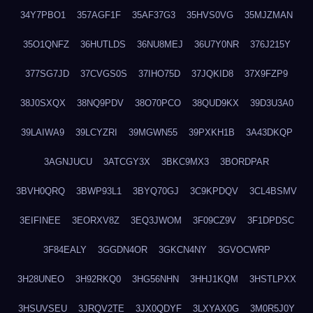
34Y7PBO1
357AGF1F
35AF37G3
35HVS0VG
35MJZMAN
35O1QNFZ
36HUTLDS
36NU8MEJ
36U7Y0NR
376J215Y
377SG7JD
37CVGS0S
37IHO75D
37JQKID8
37X9FZP9
38J0SXQX
38NQ9PDV
38O70PCO
38QUD9KX
39D3U3A0
39LAIWA9
39LCYZRI
39MGWN55
39PXKH1B
3A43DKQP
3AGNJUCU
3ATCGY3X
3BKC9MX3
3BORDPAR
3BVH0QRQ
3BWP93L1
3BYQ70GJ
3C9KPDQV
3CL4BSMV
3EIFINEE
3EORXV8Z
3EQ3JWOM
3F09CZ9V
3F1DPDSC
3F84EALY
3GGDN4OR
3GKCN4NY
3GVOCWRP
3H28UNEO
3H92RKQ0
3HG56NHN
3HHJ1KQM
3HSTLPXX
3HSUVSEU
3JRQV2TE
3JX0QDYF
3LXYAX0G
3M0R5J0Y