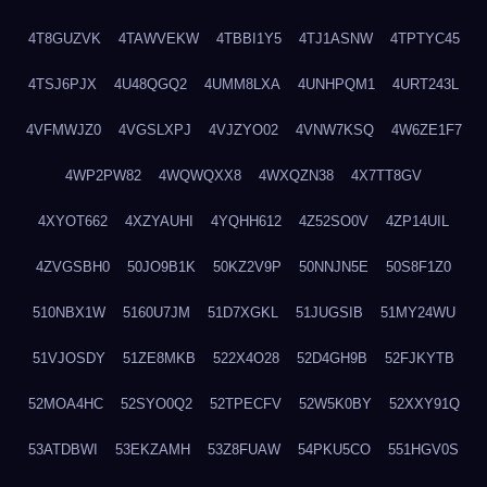
4T8GUZVK
4TAWVEKW
4TBBI1Y5
4TJ1ASNW
4TPTYC45
4TSJ6PJX
4U48QGQ2
4UMM8LXA
4UNHPQM1
4URT243L
4VFMWJZ0
4VGSLXPJ
4VJZYO02
4VNW7KSQ
4W6ZE1F7
4WP2PW82
4WQWQXX8
4WXQZN38
4X7TT8GV
4XYOT662
4XZYAUHI
4YQHH612
4Z52SO0V
4ZP14UIL
4ZVGSBH0
50JO9B1K
50KZ2V9P
50NNJN5E
50S8F1Z0
510NBX1W
5160U7JM
51D7XGKL
51JUGSIB
51MY24WU
51VJOSDY
51ZE8MKB
522X4O28
52D4GH9B
52FJKYTB
52MOA4HC
52SYO0Q2
52TPECFV
52W5K0BY
52XXY91Q
53ATDBWI
53EKZAMH
53Z8FUAW
54PKU5CO
551HGV0S