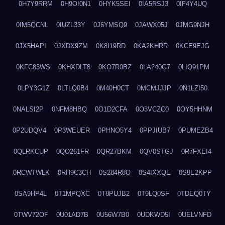
0H7Y9RRM
0H9OI0N1
0HYK5SEI
0IA5RSJ3
0IF4Y4UQ
0IM5QCNL
0IUZL33Y
0J6YMSQ9
0JAWX05J
0JMG9NJH
0JX5HAPI
0JXDX9ZM
0K8I19RD
0KA2KHRR
0KCE9EJG
0KFC83WS
0KHXDLT8
0KO7R0BZ
0LA240G7
0LIQ91PM
0LPY3G1Z
0LTLQ0B4
0M40H0CT
0MCMJJJP
0N1LZI50
0NALSI2P
0NFM8HBQ
0O1D2CFA
0O3VCZC0
0OY5HHNM
0P2UDQV4
0P3WEUER
0PHNO5Y4
0PPJIUB7
0PUMEZB4
0QLRKCUP
0QO261FR
0QR27BKM
0QV0STGJ
0R7FXEI4
0RCWTWLK
0RH9C3CH
0S284R8O
0S4IXXQE
0S9E2KPP
0SA9HP4L
0T1MPQXC
0T8PUJB2
0T9LQ0SF
0TDEQ0TY
0TWV72OF
0U01AD7B
0U56W7B0
0UDKWD5I
0UELVNFD