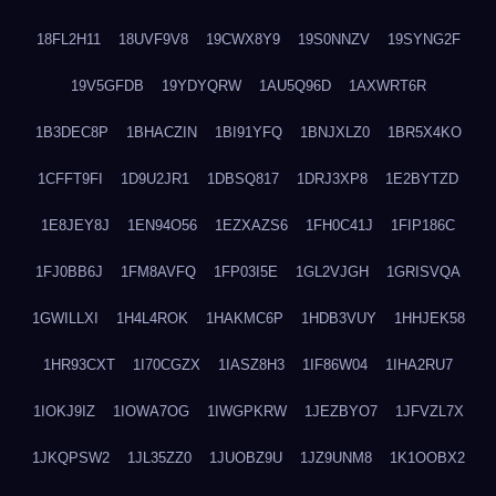
18FL2H11
18UVF9V8
19CWX8Y9
19S0NNZV
19SYNG2F
19V5GFDB
19YDYQRW
1AU5Q96D
1AXWRT6R
1B3DEC8P
1BHACZIN
1BI91YFQ
1BNJXLZ0
1BR5X4KO
1CFFT9FI
1D9U2JR1
1DBSQ817
1DRJ3XP8
1E2BYTZD
1E8JEY8J
1EN94O56
1EZXAZS6
1FH0C41J
1FIP186C
1FJ0BB6J
1FM8AVFQ
1FP03I5E
1GL2VJGH
1GRISVQA
1GWILLXI
1H4L4ROK
1HAKMC6P
1HDB3VUY
1HHJEK58
1HR93CXT
1I70CGZX
1IASZ8H3
1IF86W04
1IHA2RU7
1IOKJ9IZ
1IOWA7OG
1IWGPKRW
1JEZBYO7
1JFVZL7X
1JKQPSW2
1JL35ZZ0
1JUOBZ9U
1JZ9UNM8
1K1OOBX2