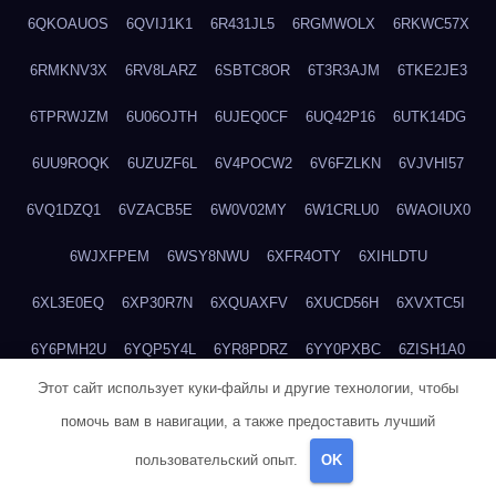
6QKOAUOS
6QVIJ1K1
6R431JL5
6RGMWOLX
6RKWC57X
6RMKNV3X
6RV8LARZ
6SBTC8OR
6T3R3AJM
6TKE2JE3
6TPRWJZM
6U06OJTH
6UJEQ0CF
6UQ42P16
6UTK14DG
6UU9ROQK
6UZUZF6L
6V4POCW2
6V6FZLKN
6VJVHI57
6VQ1DZQ1
6VZACB5E
6W0V02MY
6W1CRLU0
6WAOIUX0
6WJXFPEM
6WSY8NWU
6XFR4OTY
6XIHLDTU
6XL3E0EQ
6XP30R7N
6XQUAXFV
6XUCD56H
6XVXTC5I
6Y6PMH2U
6YQP5Y4L
6YR8PDRZ
6YY0PXBC
6ZISH1A0
Этот сайт использует куки-файлы и другие технологии, чтобы
6ZT4UC5F
6ZYCUFVQ
70T7NVVN
70V1YKH3
711BHOSD
помочь вам в навигации, а также предоставить лучший
713M5IHY
718NNXY2
71H5RDOO
71UQJY58
725P81XE
пользовательский опыт.
OK
727P972L
72FW37AL
73CXZZM4
73IDZEWO
73UTNHIP