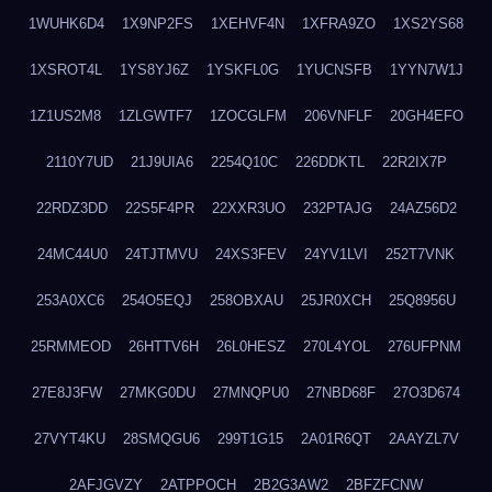
1WUHK6D4
1X9NP2FS
1XEHVF4N
1XFRA9ZO
1XS2YS68
1XSROT4L
1YS8YJ6Z
1YSKFL0G
1YUCNSFB
1YYN7W1J
1Z1US2M8
1ZLGWTF7
1ZOCGLFM
206VNFLF
20GH4EFO
2110Y7UD
21J9UIA6
2254Q10C
226DDKTL
22R2IX7P
22RDZ3DD
22S5F4PR
22XXR3UO
232PTAJG
24AZ56D2
24MC44U0
24TJTMVU
24XS3FEV
24YV1LVI
252T7VNK
253A0XC6
254O5EQJ
258OBXAU
25JR0XCH
25Q8956U
25RMMEOD
26HTTV6H
26L0HESZ
270L4YOL
276UFPNM
27E8J3FW
27MKG0DU
27MNQPU0
27NBD68F
27O3D674
27VYT4KU
28SMQGU6
299T1G15
2A01R6QT
2AAYZL7V
2AFJGVZY
2ATPPOCH
2B2G3AW2
2BFZFCNW