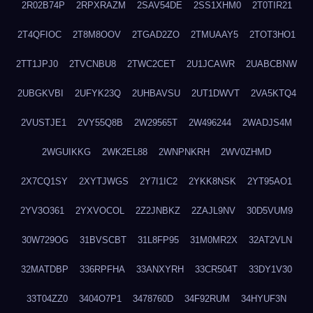
2R02B74P
2RPXRAZM
2SAV54DE
2SS1XHM0
2T0TIR21
2T4QFIOC
2T8M8OOV
2TGAD2ZO
2TMUAAY5
2TOT3HO1
2TT1JPJ0
2TVCNBU8
2TWC2CET
2U1JCAWR
2UABCBNW
2UBGKVBI
2UFYK23Q
2UHBAVSU
2UT1DWVT
2VA5KTQ4
2VUSTJE1
2VY55Q8B
2W29565T
2W496244
2WADJS4M
2WGUIKKG
2WK2EL88
2WNPNKRH
2WV0ZHMD
2X7CQ1SY
2XYTJWGS
2Y7I1IC2
2YKK8NSK
2YT95AO1
2YV3O361
2YXVOCOL
2Z2JNBKZ
2ZAJL9NV
30D5VUM9
30W729OG
31BVSCBT
31L8FP95
31M0MR2X
32AT2VLN
32MATDBP
336RPFHA
33ANXYRH
33CR504T
33DY1V30
33T04ZZ0
3404O7P1
3478760D
34F92RUM
34HYUF3N