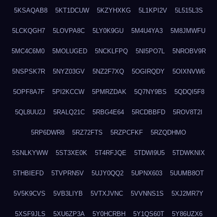
5KSAQAB8
5KT1DCUW
5KZYHXKG
5L1KPI2V
5L515L3S
5LCKQGH7
5LOVPA8C
5LY0K9GU
5M4U4YA3
5M8JMWFU
5MC4C6M0
5MOLUGED
5NCKLFPQ
5NI5PO7L
5NROBV9R
5NSPSK7R
5NYZ03GV
5NZ2F7XQ
5OGIRQDY
5OIXNVW6
5OPF8A7F
5PI2KCCW
5PMRZDAK
5Q7NY9BS
5QDQI5F8
5QL8UU2J
5RALQ21C
5RBG4E64
5RCDBBFD
5ROV8T2I
5RP6DWR8
5RZ72FTS
5RZPCFKF
5RZQDHMO
5SNLKYWW
5ST3XE0K
5T4RFJQE
5TDWI9U5
5TDWKNIX
5THBIEFD
5TVPRN5V
5UJY0QQ2
5UPNX603
5UUMB8OT
5V5K9CVS
5VB3LIYB
5VTXJVNC
5VVNNS1S
5XJ2MR7Y
5XSF9JLS
5XU6ZP3A
5Y0HCRBH
5Y1QS60T
5Y86UZX6