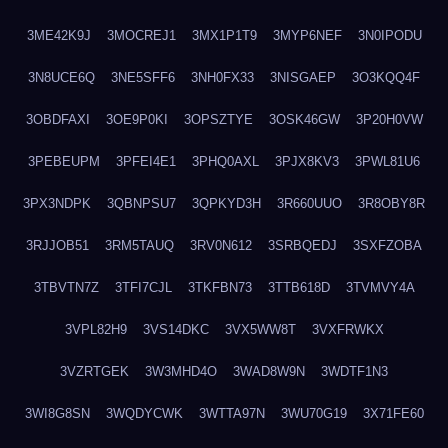
3ME42K9J
3MOCREJ1
3MX1P1T9
3MYP6NEF
3N0IPODU
3N8UCE6Q
3NE5SFF6
3NH0FX33
3NISGAEP
3O3KQQ4F
3OBDFAXI
3OE9P0KI
3OPSZTYE
3OSK46GW
3P20H0VW
3PEBEUPM
3PFEI4E1
3PHQ0AXL
3PJX8KV3
3PWL81U6
3PX3NDPK
3QBNPSU7
3QPKYD3H
3R660UUO
3R8OBY8R
3RJJOB51
3RM5TAUQ
3RV0N612
3SRBQEDJ
3SXFZOBA
3TBVTN7Z
3TFI7CJL
3TKFBN73
3TTB618D
3TVMVY4A
3VPL82H9
3VS14DKC
3VX5WW8T
3VXFRWKX
3VZRTGEK
3W3MHD4O
3WAD8W9N
3WDTF1N3
3WI8G8SN
3WQDYCWK
3WTTA97N
3WU70G19
3X71FE60