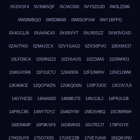
0V2IXSF4
0V3N6SQF
0VJAC930
0VY5ZG3D
0W3LZD86
0W58MBQO
0W5D86N5
0W8SOPXW
0WY1BFPQ
0X4GG1J6
0XAANC43
0XI05VVT
0XLR0SZZ
0XW3VGXD
0ZAVTHSI
0ZM4J2CX
0ZVYGAG2
0ZXS0PVO
105XMS37
10LFO9CA
10SRNZZ2
10ZH1AUS
10ZZI8A5
1103WHO1
11MGVORK
11P2UCTJ
126I93O6
12FS3WHV
12HZ1JWW
12K469CE
12QCPWZN
12UKQO0N
133P7UOC
13COV7L8
14GYHZ3D
14H4A825
14M9BJ75
14NJ13LJ
14PRJLGB
14PRLC85
14WY7OYZ
1546DY9V
15B2SHBQ
15C9WR6H
160ON64P
16P9KSF6
16SBWI43
16U7RZJT
179PIGYE
17HG5UY8
17SO7X9S
17UXEZ2B
17VE7UAW
181QKVNV