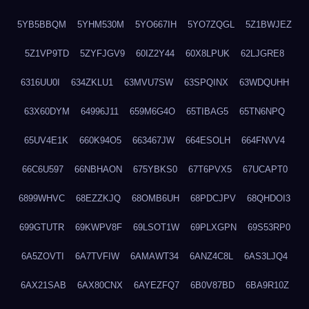
5YB5BBQM
5YHM530M
5YO667IH
5YO7ZQGL
5Z1BWJEZ
5Z1VP9TD
5ZYFJGV9
60IZ2Y44
60X8LPUK
62LJGRE8
6316UU0I
634ZKLU1
63MVU7SW
63SPQINX
63WDQUHH
63X60DYM
64996J11
659M6G4O
65TIBAG5
65TN6NPQ
65UV4E1K
660K94O5
663467JW
664ESOLH
664FNVV4
66C6U597
66NBHAON
675YBKS0
67T6PVX5
67UCAPT0
6899WHVC
68EZZKJQ
68OMB6UH
68PDCJPV
68QHDOI3
699GTUTR
69KWPV8F
69LSOT1W
69PLXGPN
69S53RP0
6A5ZOVTI
6A7TVFIW
6AMAWT34
6ANZ4C8L
6AS3LJQ4
6AX21SAB
6AX80CNX
6AYEZFQ7
6B0V87BD
6BA9R10Z