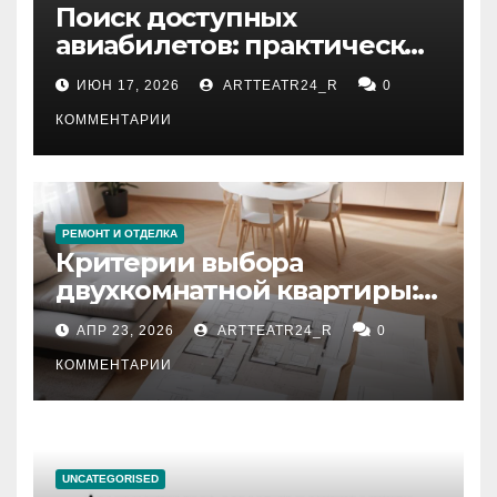
Поиск доступных
авиабилетов: практические
рекомендации
ИЮН 17, 2026
ARTTEATR24_R
0
КОММЕНТАРИИ
РЕМОНТ И ОТДЕЛКА
Критерии выбора
двухкомнатной квартиры:
планировка, площадь,
АПР 23, 2026
ARTTEATR24_R
0
состояние и документация
КОММЕНТАРИИ
UNCATEGORISED