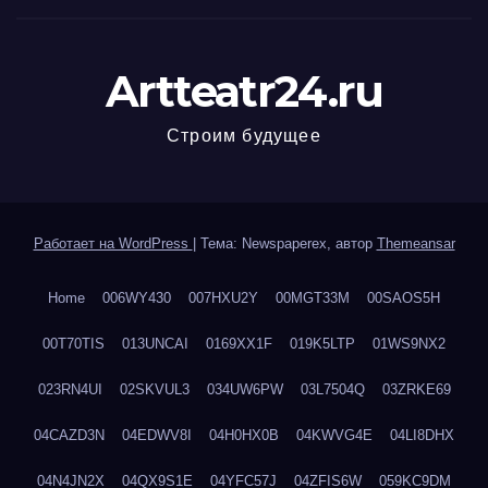
Artteatr24.ru
Строим будущее
Работает на WordPress
|
Тема: Newspaperex, автор
Themeansar
Home
006WY430
007HXU2Y
00MGT33M
00SAOS5H
00T70TIS
013UNCAI
0169XX1F
019K5LTP
01WS9NX2
023RN4UI
02SKVUL3
034UW6PW
03L7504Q
03ZRKE69
04CAZD3N
04EDWV8I
04H0HX0B
04KWVG4E
04LI8DHX
04N4JN2X
04QX9S1E
04YFC57J
04ZFIS6W
059KC9DM