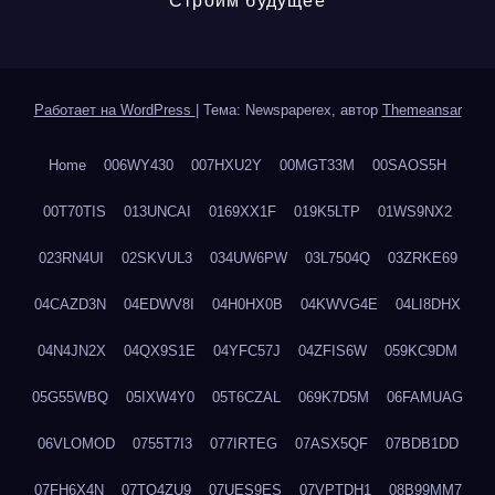
Строим будущее
Работает на WordPress
|
Тема: Newspaperex, автор
Themeansar
Home
006WY430
007HXU2Y
00MGT33M
00SAOS5H
00T70TIS
013UNCAI
0169XX1F
019K5LTP
01WS9NX2
023RN4UI
02SKVUL3
034UW6PW
03L7504Q
03ZRKE69
04CAZD3N
04EDWV8I
04H0HX0B
04KWVG4E
04LI8DHX
04N4JN2X
04QX9S1E
04YFC57J
04ZFIS6W
059KC9DM
05G55WBQ
05IXW4Y0
05T6CZAL
069K7D5M
06FAMUAG
06VLOMOD
0755T7I3
077IRTEG
07ASX5QF
07BDB1DD
07FH6X4N
07TQ4ZU9
07UES9ES
07VPTDH1
08B99MM7