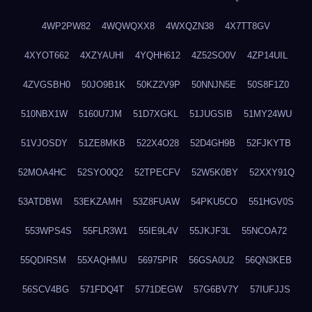
4WP2PW82
4WQWQXX8
4WXQZN38
4X7TT8GV
4XYOT662
4XZYAUHI
4YQHH612
4Z52SO0V
4ZP14UIL
4ZVGSBH0
50JO9B1K
50KZ2V9P
50NNJN5E
50S8F1Z0
510NBX1W
5160U7JM
51D7XGKL
51JUGSIB
51MY24WU
51VJOSDY
51ZE8MKB
522X4O28
52D4GH9B
52FJKYTB
52MOA4HC
52SYO0Q2
52TPECFV
52W5K0BY
52XXY91Q
53ATDBWI
53EKZAMH
53Z8FUAW
54PKU5CO
551HGV0S
553WPS4S
55FLR3W1
55IE9L4V
55JKJF3L
55NCOA72
55QDIRSM
55XAQHMU
56975PIR
56GSA0U2
56QN3KEB
56SCV4BG
571FDQ4T
5771DEGW
57G6BV7Y
57IUFJJS