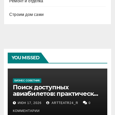
Ремонт и отделка
Строим дом сами
YOU MISSED
БИЗНЕС СОВЕТНИК
Поиск доступных
авиабилетов: практические
рекомендации
ИЮН 17, 2026
ARTTEATR24_R
0
КОММЕНТАРИИ