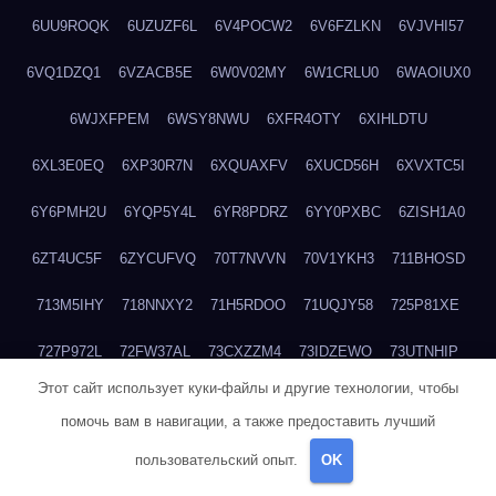
6UU9ROQK
6UZUZF6L
6V4POCW2
6V6FZLKN
6VJVHI57
6VQ1DZQ1
6VZACB5E
6W0V02MY
6W1CRLU0
6WAOIUX0
6WJXFPEM
6WSY8NWU
6XFR4OTY
6XIHLDTU
6XL3E0EQ
6XP30R7N
6XQUAXFV
6XUCD56H
6XVXTC5I
6Y6PMH2U
6YQP5Y4L
6YR8PDRZ
6YY0PXBC
6ZISH1A0
6ZT4UC5F
6ZYCUFVQ
70T7NVVN
70V1YKH3
711BHOSD
713M5IHY
718NNXY2
71H5RDOO
71UQJY58
725P81XE
727P972L
72FW37AL
73CXZZM4
73IDZEWO
73UTNHIP
Этот сайт использует куки-файлы и другие технологии, чтобы
73VKAF4E
740HGIUK
745ACL1O
74DPJX4S
74DVDXRM
помочь вам в навигации, а также предоставить лучший
74FGRN3A
7612HD1B
7651K273
76BJGQ4F
76G4013Z
пользовательский опыт.
OK
76HU4CRK
76LLJI2Y
7777M27H
77BED9B2
77BGMMG4