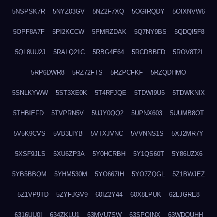
5NSPSK7R
5NYZ03GV
5NZ2F7XQ
5OGIRQDY
5OIXNVW6
5OPF8A7F
5PI2KCCW
5PMRZDAK
5Q7NY9BS
5QDQI5F8
5QL8UU2J
5RALQ21C
5RBG4E64
5RCDBBFD
5ROV8T2I
5RP6DWR8
5RZ72FTS
5RZPCFKF
5RZQDHMO
5SNLKYWW
5ST3XE0K
5T4RFJQE
5TDWI9U5
5TDWKNIX
5THBIEFD
5TVPRN5V
5UJY0QQ2
5UPNX603
5UUMB8OT
5V5K9CVS
5VB3LIYB
5VTXJVNC
5VVNNS1S
5XJ2MR7Y
5XSF9JLS
5XU6ZP3A
5Y0HCRBH
5Y1QS60T
5Y86UZX6
5YB5BBQM
5YHM530M
5YO667IH
5YO7ZQGL
5Z1BWJEZ
5Z1VP9TD
5ZYFJGV9
60IZ2Y44
60X8LPUK
62LJGRE8
6316UU0I
634ZKLU1
63MVU7SW
63SPQINX
63WDQUHH