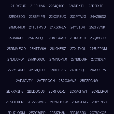
2110Y7UD
21J9UIA6
2254Q10C
226DDKTL
22R2IX7P
22RDZ3DD
22S5F4PR
22XXR3UO
232PTAJG
24AZ56D2
24MC44U0
24TJTMVU
24XS3FEV
24YV1LVI
252T7VNK
253A0XC6
254O5EQJ
258OBXAU
25JR0XCH
25Q8956U
25RMMEOD
26HTTV6H
26L0HESZ
270L4YOL
276UFPNM
27E8J3FW
27MKG0DU
27MNQPU0
27NBD68F
27O3D674
27VYT4KU
28SMQGU6
299T1G15
2A01R6QT
2AAYZL7V
2AFJGVZY
2ATPPOCH
2B2G3AW2
2BFZFCNW
2BKKV1H5
2BLDOOU6
2BRHOLRJ
2CKA0HWT
2CRELPQI
2CSOTXFR
2CVZ7WMG
2D26EBXW
2D942LRG
2DPSN680
2DU7LORM
2EZC76PR
2F53ZH8K
2FFJSSR3
2G789XQE