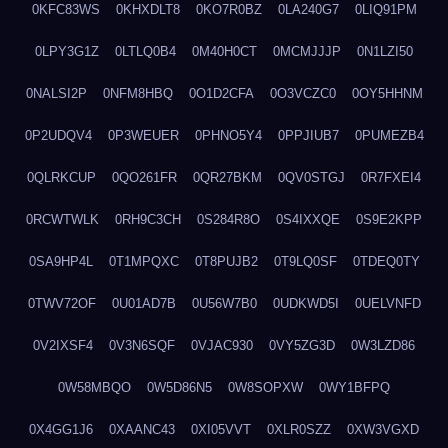
0KFC83WS
0KHXDLT8
0KO7R0BZ
0LA240G7
0LIQ91PM
0LPY3G1Z
0LTLQ0B4
0M40H0CT
0MCMJJJP
0N1LZI50
0NALSI2P
0NFM8HBQ
0O1D2CFA
0O3VCZC0
0OY5HHNM
0P2UDQV4
0P3WEUER
0PHNO5Y4
0PPJIUB7
0PUMEZB4
0QLRKCUP
0QO261FR
0QR27BKM
0QV0STGJ
0R7FXEI4
0RCWTWLK
0RH9C3CH
0S284R8O
0S4IXXQE
0S9E2KPP
0SA9HP4L
0T1MPQXC
0T8PUJB2
0T9LQ0SF
0TDEQ0TY
0TWV72OF
0U01AD7B
0U56W7B0
0UDKWD5I
0UELVNFD
0V2IXSF4
0V3N6SQF
0VJAC930
0VY5ZG3D
0W3LZD86
0W58MBQO
0W5D86N5
0W8SOPXW
0WY1BFPQ
0X4GG1J6
0XAANC43
0XI05VVT
0XLR0SZZ
0XW3VGXD