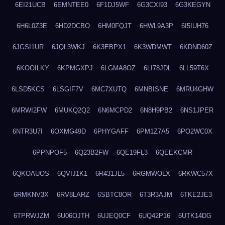
6EI21UCB
6EMNTEE0
6F1DJ5WF
6G3CXI93
6G3KEGYN
6H6L0Z3E
6HD2DCBO
6HM0FQJT
6HWL9A3P
6I5IUH76
6JGSI1UR
6JQL3WKJ
6K3EBPX1
6K3WDMWT
6KDND60Z
6KOOILKY
6KPMGXPJ
6LGMA8OZ
6LI78JDL
6LL59T6X
6LSD5KCS
6LSGIF7V
6MC7XUTQ
6MNBISNE
6MRU4GHW
6MRWI2FW
6MUKQ2Q2
6N6MCPD2
6N8H9PB2
6NS1JPER
6NTR3U7I
6OXMG49D
6PHYGAFF
6PM1Z7A5
6PO2WC0X
6PPNPOF5
6Q23B2FW
6QE19FL3
6QEEKCMR
6QKOAUOS
6QVIJ1K1
6R431JL5
6RGMWOLX
6RKWC57X
6RMKNV3X
6RV8LARZ
6SBTC8OR
6T3R3AJM
6TKE2JE3
6TPRWJZM
6U06OJTH
6UJEQ0CF
6UQ42P16
6UTK14DG