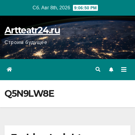
Перейти
Сб. Авг 8th, 2026
9:06:52 PM
к
содержанию
Artteatr24.ru
Строим будущее
Q5N9LW8E