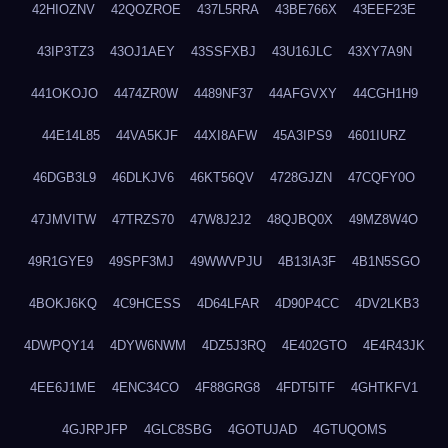
42HIOZNV
42QOZROE
437L5RRA
43BE766X
43EEF23E
43IP3TZ3
43OJ1AEY
43SSFXBJ
43U16JLC
43XY7A9N
441OKOJO
4474ZR0W
4489NF37
44AFGVXY
44CGH1H9
44E14L85
44VA5KJF
44XI8AFW
45A3IPS9
4601IURZ
46DGB3L9
46DLKJV6
46KT56QV
4728GJZN
47CQFY0O
47JMVITW
47TRZS70
47W8J2J2
48QJBQ0X
49MZ8W4O
49R1GYE9
49SPF3MJ
49WWVPJU
4B13IA3F
4B1N5SGO
4BOKJ6KQ
4C9HCESS
4D64LFAR
4D90P4CC
4DV2LKB3
4DWPQY14
4DYW6NWM
4DZ5J3RQ
4E402GTO
4E4R43JK
4EE6J1ME
4ENC34CO
4F88GRG8
4FDT5ITF
4GHTKFV1
4GJRPJFP
4GLC8SBG
4GOTUJAD
4GTUQOMS