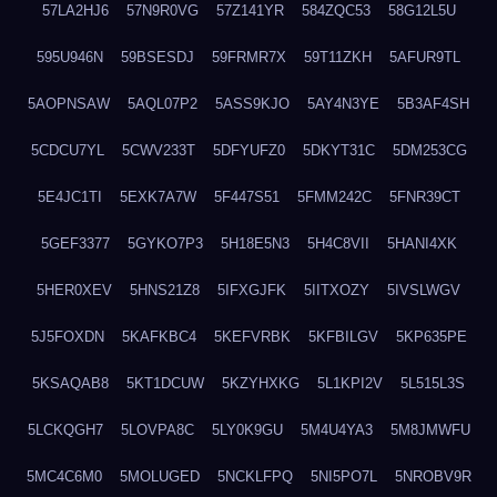
57LA2HJ6
57N9R0VG
57Z141YR
584ZQC53
58G12L5U
595U946N
59BSESDJ
59FRMR7X
59T11ZKH
5AFUR9TL
5AOPNSAW
5AQL07P2
5ASS9KJO
5AY4N3YE
5B3AF4SH
5CDCU7YL
5CWV233T
5DFYUFZ0
5DKYT31C
5DM253CG
5E4JC1TI
5EXK7A7W
5F447S51
5FMM242C
5FNR39CT
5GEF3377
5GYKO7P3
5H18E5N3
5H4C8VII
5HANI4XK
5HER0XEV
5HNS21Z8
5IFXGJFK
5IITXOZY
5IVSLWGV
5J5FOXDN
5KAFKBC4
5KEFVRBK
5KFBILGV
5KP635PE
5KSAQAB8
5KT1DCUW
5KZYHXKG
5L1KPI2V
5L515L3S
5LCKQGH7
5LOVPA8C
5LY0K9GU
5M4U4YA3
5M8JMWFU
5MC4C6M0
5MOLUGED
5NCKLFPQ
5NI5PO7L
5NROBV9R