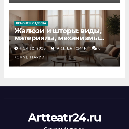
РЕМОНТ И ОТДЕЛКА
Жалюзи и шторы: виды,
материалы, механизмы
управления и уход
НОЯ 12, 2025
ARTTEATR24_R
0
КОММЕНТАРИИ
Artteatr24.ru