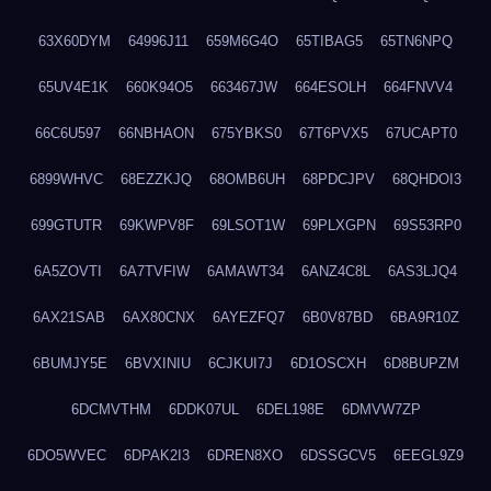
63X60DYM
64996J11
659M6G4O
65TIBAG5
65TN6NPQ
65UV4E1K
660K94O5
663467JW
664ESOLH
664FNVV4
66C6U597
66NBHAON
675YBKS0
67T6PVX5
67UCAPT0
6899WHVC
68EZZKJQ
68OMB6UH
68PDCJPV
68QHDOI3
699GTUTR
69KWPV8F
69LSOT1W
69PLXGPN
69S53RP0
6A5ZOVTI
6A7TVFIW
6AMAWT34
6ANZ4C8L
6AS3LJQ4
6AX21SAB
6AX80CNX
6AYEZFQ7
6B0V87BD
6BA9R10Z
6BUMJY5E
6BVXINIU
6CJKUI7J
6D1OSCXH
6D8BUPZM
6DCMVTHM
6DDK07UL
6DEL198E
6DMVW7ZP
6DO5WVEC
6DPAK2I3
6DREN8XO
6DSSGCV5
6EEGL9Z9