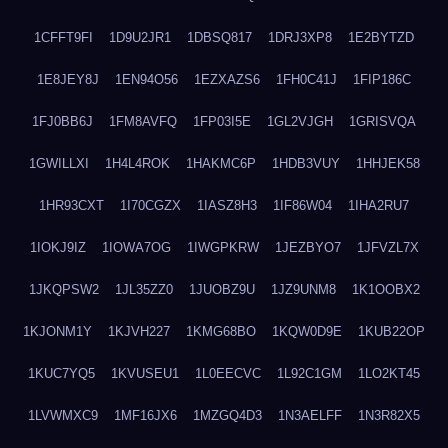
1CFFT9FI
1D9U2JR1
1DBSQ817
1DRJ3XP8
1E2BYTZD
1E8JEY8J
1EN94O56
1EZXAZS6
1FH0C41J
1FIP186C
1FJ0BB6J
1FM8AVFQ
1FP03I5E
1GL2VJGH
1GRISVQA
1GWILLXI
1H4L4ROK
1HAKMC6P
1HDB3VUY
1HHJEK58
1HR93CXT
1I70CGZX
1IASZ8H3
1IF86W04
1IHA2RU7
1IOKJ9IZ
1IOWA7OG
1IWGPKRW
1JEZBYO7
1JFVZL7X
1JKQPSW2
1JL35ZZ0
1JUOBZ9U
1JZ9UNM8
1K1OOBX2
1KJONM1Y
1KJVH227
1KMG68BO
1KQW0D9E
1KUB22OP
1KUC7YQ5
1KVUSEU1
1L0EECVC
1L92C1GM
1LO2KT45
1LVWMXC9
1MF16JX6
1MZGQ4D3
1N3AELFF
1N3R82X5