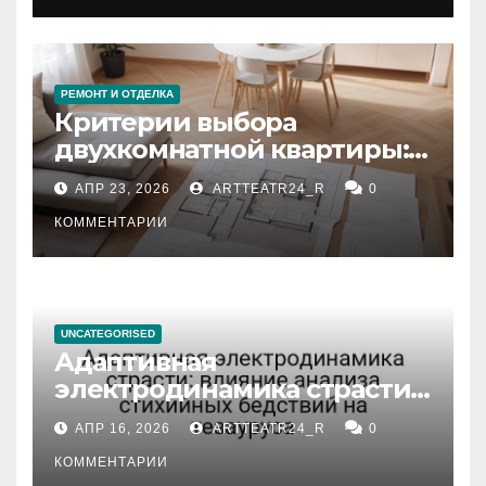
РЕМОНТ И ОТДЕЛКА
Критерии выбора
двухкомнатной квартиры:
планировка, площадь,
АПР 23, 2026
ARTTEATR24_R
0
состояние и документация
КОММЕНТАРИИ
UNCATEGORISED
Адаптивная
электродинамика страсти:
влияние анализа
АПР 16, 2026
ARTTEATR24_R
0
стихийных бедствий на
тезауруса
КОММЕНТАРИИ