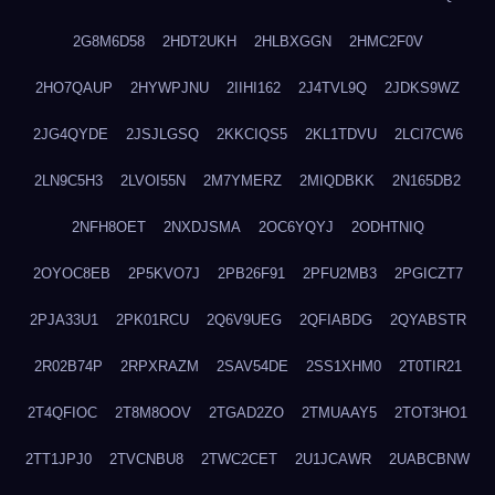
2G8M6D58
2HDT2UKH
2HLBXGGN
2HMC2F0V
2HO7QAUP
2HYWPJNU
2IIHI162
2J4TVL9Q
2JDKS9WZ
2JG4QYDE
2JSJLGSQ
2KKCIQS5
2KL1TDVU
2LCI7CW6
2LN9C5H3
2LVOI55N
2M7YMERZ
2MIQDBKK
2N165DB2
2NFH8OET
2NXDJSMA
2OC6YQYJ
2ODHTNIQ
2OYOC8EB
2P5KVO7J
2PB26F91
2PFU2MB3
2PGICZT7
2PJA33U1
2PK01RCU
2Q6V9UEG
2QFIABDG
2QYABSTR
2R02B74P
2RPXRAZM
2SAV54DE
2SS1XHM0
2T0TIR21
2T4QFIOC
2T8M8OOV
2TGAD2ZO
2TMUAAY5
2TOT3HO1
2TT1JPJ0
2TVCNBU8
2TWC2CET
2U1JCAWR
2UABCBNW