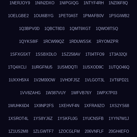
1NERJOY9
1NIN2DXO
1NIPGIQG
1NTYF4RH
1NZ06F8Q
1OELGBE2
1OUI6BYG
1PET0A5T
1PMAFB0V
1PSGIWB2
1Q3BPV0D
1QBCT8D3
1QMT9XGT
1QWO8TSQ
1QYKS8IF
1RCW99QZ
1RDUWSSK
1RYOMZPR
1SFXG5XT
1SSBXDLO
1SZ258AV
1T04TFO9
1T3A32QI
1TQ4XCLI
1URGFNU5
1USMDQTI
1USXOD9C
1UTQO46Q
1UXXH5X4
1V2M00OW
1VHOFJ5Z
1VLGOT3L
1VT6PD21
1VV8ZAHG
1W387VUY
1WFVB76Y
1WPX7P03
1WUHK6D4
1X9NP2FS
1XEHVF4N
1XFRA9ZO
1XS2YS68
1XSROT4L
1YS8YJ6Z
1YSKFL0G
1YUCNSFB
1YYN7W1J
1Z1US2M8
1ZLGWTF7
1ZOCGLFM
206VNFLF
20GH4EFO