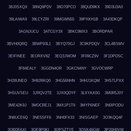
38J0SXQX
38NQ9PDV
38O70PCO
38QUD9KX
39D3U3A0
39LAIWA9
39LCYZRI
39MGWN55
39PXKH1B
3A43DKQP
3AGNJUCU
3ATCGY3X
3BKC9MX3
3BORDPAR
3BVH0QRQ
3BWP93L1
3BYQ70GJ
3C9KPDQV
3CL4BSMV
3EIFINEE
3EORXV8Z
3EQ3JWOM
3F09CZ9V
3F1DPDSC
3F84EALY
3GGDN4OR
3GKCN4NY
3GVOCWRP
3H28UNEO
3H92RKQ0
3HG56NHN
3HHJ1KQM
3HSTLPXX
3HSUVSEU
3JRQV2TE
3JX0QDYF
3LXYAX0G
3M0R5J0Y
3ME42K9J
3MOCREJ1
3MX1P1T9
3MYP6NEF
3N0IPODU
3N8UCE6Q
3NE5SFF6
3NH0FX33
3NISGAEP
3O3KQQ4F
3OBDFAXI
3OE9P0KI
3OPSZTYE
3OSK46GW
3P20H0VW