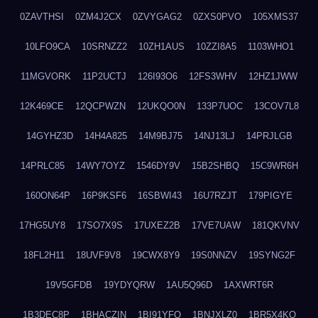
0ZAVTHSI
0ZM4J2CX
0ZVYGAG2
0ZXS0PVO
105XMS37
10LFO9CA
10SRNZZ2
10ZH1AUS
10ZZI8A5
1103WHO1
11MGVORK
11P2UCTJ
126I93O6
12FS3WHV
12HZ1JWW
12K469CE
12QCPWZN
12UKQO0N
133P7UOC
13COV7L8
14GYHZ3D
14H4A825
14M9BJ75
14NJ13LJ
14PRJLGB
14PRLC85
14WY7OYZ
1546DY9V
15B2SHBQ
15C9WR6H
160ON64P
16P9KSF6
16SBWI43
16U7RZJT
179PIGYE
17HG5UY8
17SO7X9S
17UXEZ2B
17VE7UAW
181QKVNV
18FL2H11
18UVF9V8
19CWX8Y9
19S0NNZV
19SYNG2F
19V5GFDB
19YDYQRW
1AU5Q96D
1AXWRT6R
1B3DEC8P
1BHACZIN
1BI91YFQ
1BNJXLZ0
1BR5X4KO