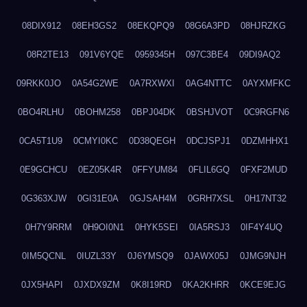
08DIX912
08EH3GS2
08EKQPQ9
08G6A3PD
08HJRZKG
08R2TE13
091V6YQE
0959345H
097C3BE4
09DI9AQ2
09RKK0JO
0A54G2WE
0A7RXWXI
0AG4NTTC
0AYXMFKC
0BO4RLHU
0BOHM258
0BPJ04DK
0BSHJVOT
0C9RGFN6
0CA5T1U9
0CMYI0KC
0D38QEGH
0DCJSPJ1
0DZMHHX1
0E9GCHCU
0EZ05K4R
0FFYUM84
0FLIL6GQ
0FXF2MUD
0G363XJW
0GI31E0A
0GJSAH4M
0GRH7XSL
0H17NT32
0H7Y9RRM
0H9OI0N1
0HYK5SEI
0IA5RSJ3
0IF4Y4UQ
0IM5QCNL
0IUZL33Y
0J6YMSQ9
0JAWX05J
0JMG9NJH
0JX5HAPI
0JXDX9ZM
0K8I19RD
0KA2KHRR
0KCE9EJG