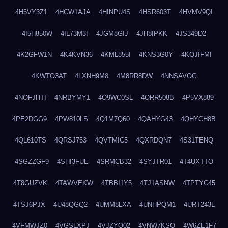
4H5VY3Z1
4HCW1AJA
4HINPU4S
4HSR603T
4HVMV9QI
4I5H850W
4IL73M3I
4JGM8GIJ
4JH8IPKK
4JS349D2
4K2GFW1N
4K4KVN36
4KML855I
4KNS3G0Y
4KQJIFMI
4KWTO3AT
4LXNH9M8
4M8RR8DW
4NNSAVOG
4NOFJHTI
4NRBYMY1
4O9WC0SL
4ORR508B
4P5VX889
4PE2DGG9
4PW810LS
4Q1M7Q60
4QAHYG43
4QHYCH8B
4QL610TS
4QRSJ753
4QVTMIC5
4QXRDQN7
4S31TENQ
4SGZZGF9
4SHI3FUE
4SRMCB32
4SYJTR01
4T4UXTTO
4T8GUZVK
4TAWVEKW
4TBBI1Y5
4TJ1ASNW
4TPTYC45
4TSJ6PJX
4U48QGQ2
4UMM8LXA
4UNHPQM1
4URT243L
4VFMWJZ0
4VGSLXPJ
4VJZYO02
4VNW7KSQ
4W6ZE1F7