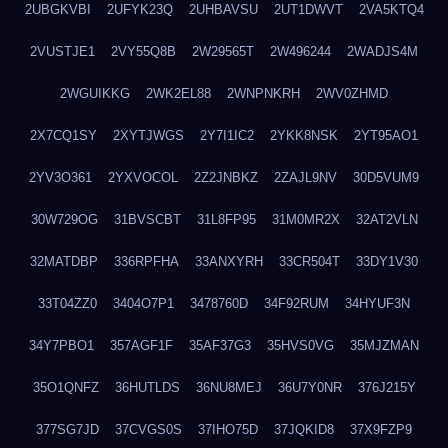
2UBGKVBI
2UFYK23Q
2UHBAVSU
2UT1DWVT
2VA5KTQ4
2VUSTJE1
2VY55Q8B
2W29565T
2W496244
2WADJS4M
2WGUIKKG
2WK2EL88
2WNPNKRH
2WV0ZHMD
2X7CQ1SY
2XYTJWGS
2Y7I1IC2
2YKK8NSK
2YT95AO1
2YV3O361
2YXVOCOL
2Z2JNBKZ
2ZAJL9NV
30D5VUM9
30W729OG
31BVSCBT
31L8FP95
31M0MR2X
32AT2VLN
32MATDBP
336RPFHA
33ANXYRH
33CR504T
33DY1V30
33T04ZZ0
3404O7P1
3478760D
34F92RUM
34HYUF3N
34Y7PBO1
357AGF1F
35AF37G3
35HVS0VG
35MJZMAN
35O1QNFZ
36HUTLDS
36NU8MEJ
36U7Y0NR
376J215Y
377SG7JD
37CVGS0S
37IHO75D
37JQKID8
37X9FZP9