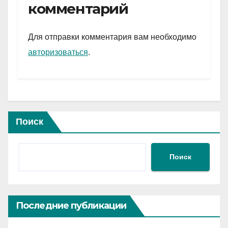
gr
s
а
комментарий
a
A
в
m
p
и
Для отправки комментария вам необходимо
p
ть
авторизоваться
.
Поиск
Поиск
Последние публикации