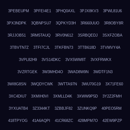
3PEBEUPM
3PFEI4E1
3PHQ0AXL
3PJX8KV3
3PWL81U6
3PX3NDPK
3QBNPSU7
3QPKYD3H
3R660UUO
3R8OBY8R
3RJJOB51
3RM5TAUQ
3RV0N612
3SRBQEDJ
3SXFZOBA
3TBVTN7Z
3TFI7CJL
3TKFBN73
3TTB618D
3TVMVY4A
3VPL82H9
3VS14DKC
3VX5WW8T
3VXFRWKX
3VZRTGEK
3W3MHD4O
3WAD8W9N
3WDTF1N3
3WI8G8SN
3WQDYCWK
3WTTA97N
3WU70G19
3X71FE60
3XC4DIU7
3XMIH0VI
3XMLLD4K
3XWW9P5D
3Y2Z2FMH
3YXUATB4
3Z3344KT
3ZBBJF82
3ZUNKQ9P
40PEO5RM
418TPYOG
41A6AQPI
41CR68ZC
428MPM7O
42EW9PZP