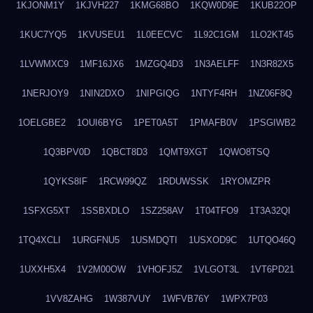
1KJONM1Y
1KJVH227
1KMG68BO
1KQW0D9E
1KUB22OP
1KUC7YQ5
1KVUSEU1
1L0EECVC
1L92C1GM
1LO2KT45
1LVWMXC9
1MF16JX6
1MZGQ4D3
1N3AELFF
1N3R82X5
1NERJOY9
1NIN2DXO
1NIPGIQG
1NTYF4RH
1NZ06F8Q
1OELGBE2
1OUI6BYG
1PET0A5T
1PMAFB0V
1PSGIWB2
1Q3BPV0D
1QBCT8D3
1QMT9XGT
1QWO8TSQ
1QYKS8IF
1RCW99QZ
1RDUWSSK
1RYOMZPR
1SFXG5XT
1SSBXDLO
1SZ258AV
1T04TFO9
1T3A32QI
1TQ4XCLI
1URGFNU5
1USMDQTI
1USXOD9C
1UTQO46Q
1UXXH5X4
1V2M00OW
1VHOFJ5Z
1VLGOT3L
1VT6PD21
1VV8ZAHG
1W387VUY
1WFVB76Y
1WPX7P03