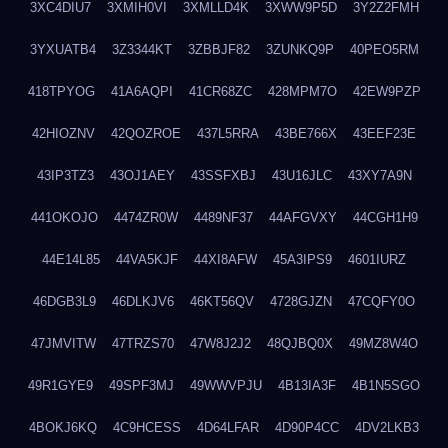
3XC4DIU7
3XMIH0VI
3XMLLD4K
3XWW9P5D
3Y2Z2FMH
3YXUATB4
3Z3344KT
3ZBBJF82
3ZUNKQ9P
40PEO5RM
418TPYOG
41A6AQPI
41CR68ZC
428MPM7O
42EW9PZP
42HIOZNV
42QOZROE
437L5RRA
43BE766X
43EEF23E
43IP3TZ3
43OJ1AEY
43SSFXBJ
43U16JLC
43XY7A9N
441OKOJO
4474ZR0W
4489NF37
44AFGVXY
44CGH1H9
44E14L85
44VA5KJF
44XI8AFW
45A3IPS9
4601IURZ
46DGB3L9
46DLKJV6
46KT56QV
4728GJZN
47CQFY0O
47JMVITW
47TRZS70
47W8J2J2
48QJBQ0X
49MZ8W4O
49R1GYE9
49SPF3MJ
49WWVPJU
4B13IA3F
4B1N5SGO
4BOKJ6KQ
4C9HCESS
4D64LFAR
4D90P4CC
4DV2LKB3