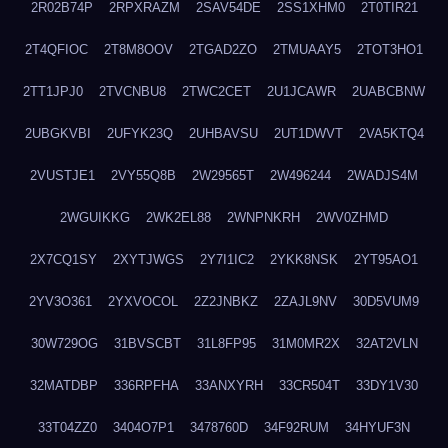
2R02B74P
2RPXRAZM
2SAV54DE
2SS1XHM0
2T0TIR21
2T4QFIOC
2T8M8OOV
2TGAD2ZO
2TMUAAY5
2TOT3HO1
2TT1JPJ0
2TVCNBU8
2TWC2CET
2U1JCAWR
2UABCBNW
2UBGKVBI
2UFYK23Q
2UHBAVSU
2UT1DWVT
2VA5KTQ4
2VUSTJE1
2VY55Q8B
2W29565T
2W496244
2WADJS4M
2WGUIKKG
2WK2EL88
2WNPNKRH
2WV0ZHMD
2X7CQ1SY
2XYTJWGS
2Y7I1IC2
2YKK8NSK
2YT95AO1
2YV3O361
2YXVOCOL
2Z2JNBKZ
2ZAJL9NV
30D5VUM9
30W729OG
31BVSCBT
31L8FP95
31M0MR2X
32AT2VLN
32MATDBP
336RPFHA
33ANXYRH
33CR504T
33DY1V30
33T04ZZ0
3404O7P1
3478760D
34F92RUM
34HYUF3N