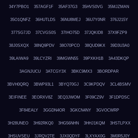
34Y7PBO1
357AGF1F
35AF37G3
35HVS0VG
35MJZMAN
35O1QNFZ
36HUTLDS
36NU8MEJ
36U7Y0NR
376J215Y
377SG7JD
37CVGS0S
37IHO75D
37JQKID8
37X9FZP9
38J0SXQX
38NQ9PDV
38O70PCO
38QUD9KX
39D3U3A0
39LAIWA9
39LCYZRI
39MGWN55
39PXKH1B
3A43DKQP
3AGNJUCU
3ATCGY3X
3BKC9MX3
3BORDPAR
3BVH0QRQ
3BWP93L1
3BYQ70GJ
3C9KPDQV
3CL4BSMV
3EIFINEE
3EORXV8Z
3EQ3JWOM
3F09CZ9V
3F1DPDSC
3F84EALY
3GGDN4OR
3GKCN4NY
3GVOCWRP
3H28UNEO
3H92RKQ0
3HG56NHN
3HHJ1KQM
3HSTLPXX
3HSUVSEU
3JRQV2TE
3JX0QDYF
3LXYAX0G
3M0R5J0Y