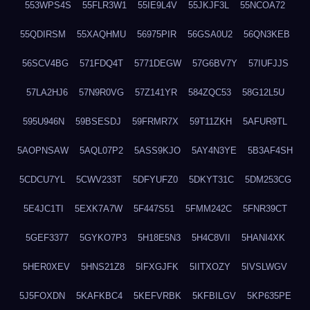
553WPS4S
55FLR3W1
55IE9L4V
55JKJF3L
55NCOA72
55QDIRSM
55XAQHMU
56975PIR
56GSA0U2
56QN3KEB
56SCV4BG
571FDQ4T
5771DEGW
57G6BV7Y
57IUFJJS
57LA2HJ6
57N9R0VG
57Z141YR
584ZQC53
58G12L5U
595U946N
59BSESDJ
59FRMR7X
59T11ZKH
5AFUR9TL
5AOPNSAW
5AQL07P2
5ASS9KJO
5AY4N3YE
5B3AF4SH
5CDCU7YL
5CWV233T
5DFYUFZ0
5DKYT31C
5DM253CG
5E4JC1TI
5EXK7A7W
5F447S51
5FMM242C
5FNR39CT
5GEF3377
5GYKO7P3
5H18E5N3
5H4C8VII
5HANI4XK
5HER0XEV
5HNS21Z8
5IFXGJFK
5IITXOZY
5IVSLWGV
5J5FOXDN
5KAFKBC4
5KEFVRBK
5KFBILGV
5KP635PE