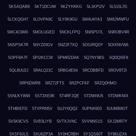
5KSAQAB8
5KT1DCUW
5KZYHXKG
5L1KPI2V
5L515L3S
5LCKQGH7
5LOVPA8C
5LY0K9GU
5M4U4YA3
5M8JMWFU
5MC4C6M0
5MOLUGED
5NCKLFPQ
5NI5PO7L
5NROBV9R
5NSPSK7R
5NYZ03GV
5NZ2F7XQ
5OGIRQDY
5OIXNVW6
5OPF8A7F
5PI2KCCW
5PMRZDAK
5Q7NY9BS
5QDQI5F8
5QL8UU2J
5RALQ21C
5RBG4E64
5RCDBBFD
5ROV8T2I
5RP6DWR8
5RZ72FTS
5RZPCFKF
5RZQDHMO
5SNLKYWW
5ST3XE0K
5T4RFJQE
5TDWI9U5
5TDWKNIX
5THBIEFD
5TVPRN5V
5UJY0QQ2
5UPNX603
5UUMB8OT
5V5K9CVS
5VB3LIYB
5VTXJVNC
5VVNNS1S
5XJ2MR7Y
5XSF9JLS
5XU6ZP3A
5Y0HCRBH
5Y1QS60T
5Y86UZX6