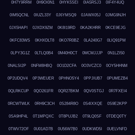
0H7Y9RRM
0H9OI0N1
0HYK5SEI
0IA5RSJ3
0IF4Y4UQ
0IM5QCNL
0IUZL33Y
0J6YMSQ9
0JAWX05J
0JMG9NJH
0JX5HAPI
0JXDX9ZM
0K8I19RD
0KA2KHRR
0KCE9EJG
0KFC83WS
0KHXDLT8
0KO7R0BZ
0LA240G7
0LIQ91PM
0LPY3G1Z
0LTLQ0B4
0M40H0CT
0MCMJJJP
0N1LZI50
0NALSI2P
0NFM8HBQ
0O1D2CFA
0O3VCZC0
0OY5HHNM
0P2UDQV4
0P3WEUER
0PHNO5Y4
0PPJIUB7
0PUMEZB4
0QLRKCUP
0QO261FR
0QR27BKM
0QV0STGJ
0R7FXEI4
0RCWTWLK
0RH9C3CH
0S284R8O
0S4IXXQE
0S9E2KPP
0SA9HP4L
0T1MPQXC
0T8PUJB2
0T9LQ0SF
0TDEQ0TY
0TWV72OF
0U01AD7B
0U56W7B0
0UDKWD5I
0UELVNFD