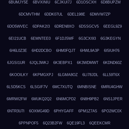
6BUMJY5E
6BVXINIU
6CJKUI7J
6D1OSCXH
6D8BUPZM
6DCMVTHM
6DDK07UL
6DEL198E
6DMVW7ZP
6DO5WVEC
6DPAK2I3
6DREN8XO
6DSSGCV5
6EEGL9Z9
6EI21UCB
6EMNTEE0
6F1DJ5WF
6G3CXI93
6G3KEGYN
6H6L0Z3E
6HD2DCBO
6HM0FQJT
6HWL9A3P
6I5IUH76
6JGSI1UR
6JQL3WKJ
6K3EBPX1
6K3WDMWT
6KDND60Z
6KOOILKY
6KPMGXPJ
6LGMA8OZ
6LI78JDL
6LL59T6X
6LSD5KCS
6LSGIF7V
6MC7XUTQ
6MNBISNE
6MRU4GHW
6MRWI2FW
6MUKQ2Q2
6N6MCPD2
6N8H9PB2
6NS1JPER
6NTR3U7I
6OXMG49D
6PHYGAFF
6PM1Z7A5
6PO2WC0X
6PPNPOF5
6Q23B2FW
6QE19FL3
6QEEKCMR