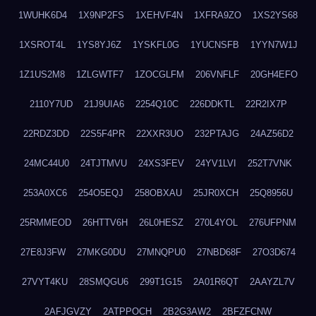
1WUHK6D4
1X9NP2FS
1XEHVF4N
1XFRA9ZO
1XS2YS68
1XSROT4L
1YS8YJ6Z
1YSKFL0G
1YUCNSFB
1YYN7W1J
1Z1US2M8
1ZLGWTF7
1ZOCGLFM
206VNFLF
20GH4EFO
2110Y7UD
21J9UIA6
2254Q10C
226DDKTL
22R2IX7P
22RDZ3DD
22S5F4PR
22XXR3UO
232PTAJG
24AZ56D2
24MC44U0
24TJTMVU
24XS3FEV
24YV1LVI
252T7VNK
253A0XC6
254O5EQJ
258OBXAU
25JR0XCH
25Q8956U
25RMMEOD
26HTTV6H
26L0HESZ
270L4YOL
276UFPNM
27E8J3FW
27MKG0DU
27MNQPU0
27NBD68F
27O3D674
27VYT4KU
28SMQGU6
299T1G15
2A01R6QT
2AAYZL7V
2AFJGVZY
2ATPPOCH
2B2G3AW2
2BFZFCNW