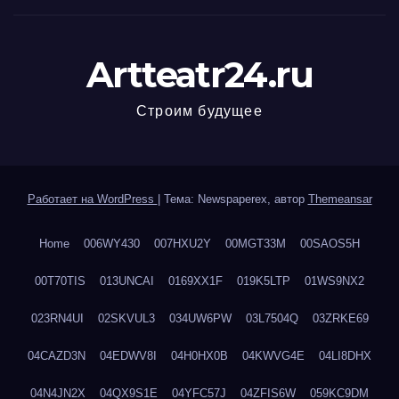
Artteatr24.ru
Строим будущее
Работает на WordPress
|
Тема: Newspaperex, автор
Themeansar
Home
006WY430
007HXU2Y
00MGT33M
00SAOS5H
00T70TIS
013UNCAI
0169XX1F
019K5LTP
01WS9NX2
023RN4UI
02SKVUL3
034UW6PW
03L7504Q
03ZRKE69
04CAZD3N
04EDWV8I
04H0HX0B
04KWVG4E
04LI8DHX
04N4JN2X
04QX9S1E
04YFC57J
04ZFIS6W
059KC9DM