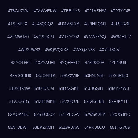
4T8GUZVK
4TAWVEKW
4TBBI1Y5
4TJ1ASNW
4TPTYC45
4TSJ6PJX
4U48QGQ2
4UMM8LXA
4UNHPQM1
4URT243L
4VFMWJZ0
4VGSLXPJ
4VJZYO02
4VNW7KSQ
4W6ZE1F7
4WP2PW82
4WQWQXX8
4WXQZN38
4X7TT8GV
4XYOT662
4XZYAUHI
4YQHH612
4Z52SO0V
4ZP14UIL
4ZVGSBH0
50JO9B1K
50KZ2V9P
50NNJN5E
50S8F1Z0
510NBX1W
5160U7JM
51D7XGKL
51JUGSIB
51MY24WU
51VJOSDY
51ZE8MKB
522X4O28
52D4GH9B
52FJKYTB
52MOA4HC
52SYO0Q2
52TPECFV
52W5K0BY
52XXY91Q
53ATDBWI
53EKZAMH
53Z8FUAW
54PKU5CO
551HGV0S