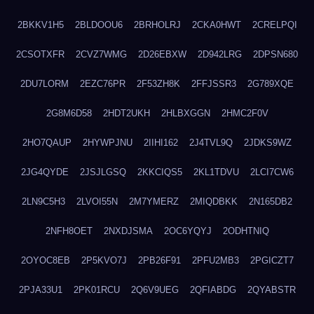
2BKKV1H5
2BLDOOU6
2BRHOLRJ
2CKA0HWT
2CRELPQI
2CSOTXFR
2CVZ7WMG
2D26EBXW
2D942LRG
2DPSN680
2DU7LORM
2EZC76PR
2F53ZH8K
2FFJSSR3
2G789XQE
2G8M6D58
2HDT2UKH
2HLBXGGN
2HMC2F0V
2HO7QAUP
2HYWPJNU
2IIHI162
2J4TVL9Q
2JDKS9WZ
2JG4QYDE
2JSJLGSQ
2KKCIQS5
2KL1TDVU
2LCI7CW6
2LN9C5H3
2LVOI55N
2M7YMERZ
2MIQDBKK
2N165DB2
2NFH8OET
2NXDJSMA
2OC6YQYJ
2ODHTNIQ
2OYOC8EB
2P5KVO7J
2PB26F91
2PFU2MB3
2PGICZT7
2PJA33U1
2PK01RCU
2Q6V9UEG
2QFIABDG
2QYABSTR