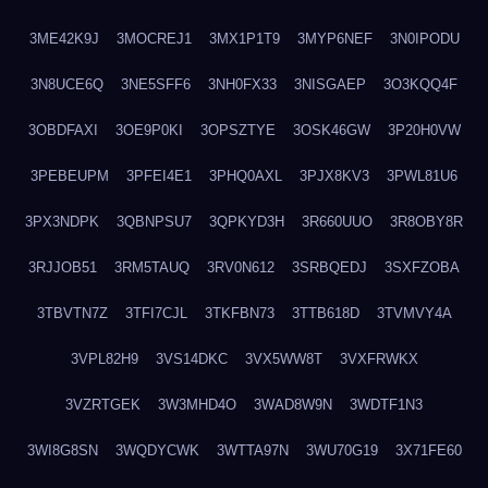
3ME42K9J
3MOCREJ1
3MX1P1T9
3MYP6NEF
3N0IPODU
3N8UCE6Q
3NE5SFF6
3NH0FX33
3NISGAEP
3O3KQQ4F
3OBDFAXI
3OE9P0KI
3OPSZTYE
3OSK46GW
3P20H0VW
3PEBEUPM
3PFEI4E1
3PHQ0AXL
3PJX8KV3
3PWL81U6
3PX3NDPK
3QBNPSU7
3QPKYD3H
3R660UUO
3R8OBY8R
3RJJOB51
3RM5TAUQ
3RV0N612
3SRBQEDJ
3SXFZOBA
3TBVTN7Z
3TFI7CJL
3TKFBN73
3TTB618D
3TVMVY4A
3VPL82H9
3VS14DKC
3VX5WW8T
3VXFRWKX
3VZRTGEK
3W3MHD4O
3WAD8W9N
3WDTF1N3
3WI8G8SN
3WQDYCWK
3WTTA97N
3WU70G19
3X71FE60