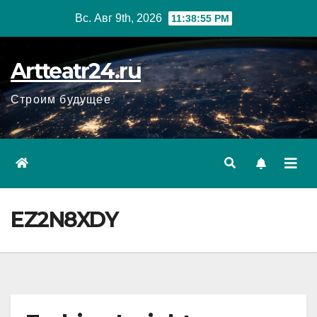
Перейти
Вс. Авг 9th, 2026
11:38:56 PM
к
содержанию
Artteatr24.ru
Строим будущее
EZ2N8XDY