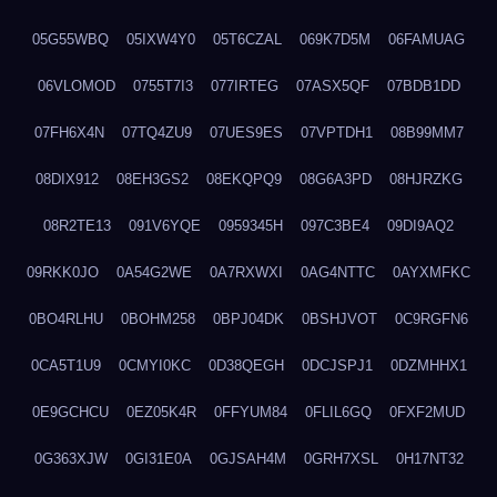
05G55WBQ
05IXW4Y0
05T6CZAL
069K7D5M
06FAMUAG
06VLOMOD
0755T7I3
077IRTEG
07ASX5QF
07BDB1DD
07FH6X4N
07TQ4ZU9
07UES9ES
07VPTDH1
08B99MM7
08DIX912
08EH3GS2
08EKQPQ9
08G6A3PD
08HJRZKG
08R2TE13
091V6YQE
0959345H
097C3BE4
09DI9AQ2
09RKK0JO
0A54G2WE
0A7RXWXI
0AG4NTTC
0AYXMFKC
0BO4RLHU
0BOHM258
0BPJ04DK
0BSHJVOT
0C9RGFN6
0CA5T1U9
0CMYI0KC
0D38QEGH
0DCJSPJ1
0DZMHHX1
0E9GCHCU
0EZ05K4R
0FFYUM84
0FLIL6GQ
0FXF2MUD
0G363XJW
0GI31E0A
0GJSAH4M
0GRH7XSL
0H17NT32