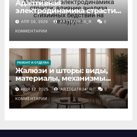
Адаптивная
электродинамика страсти:
влияние анализа
АПР 16, 2026
ARTTEATR24_R
0
стихийных бедствий на
тезауруса
КОММЕНТАРИИ
РЕМОНТ И ОТДЕЛКА
Жалюзи и шторы: виды,
материалы, механизмы
управления и уход
НОЯ 12, 2025
ARTTEATR24_R
0
КОММЕНТАРИИ