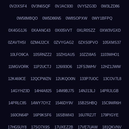
0V2IXSF4
0V3N6SQF
0VJAC930
0VY5ZG3D
0W3LZD86
0W58MBQO
0W5D86N5
0W8SOPXW
0WY1BFPQ
0X4GG1J6
0XAANC43
0XI05VVT
0XLR0SZZ
0XW3VGXD
0ZAVTHSI
0ZM4J2CX
0ZVYGAG2
0ZXS0PVO
105XMS37
10LFO9CA
10SRNZZ2
10ZH1AUS
10ZZI8A5
1103WHO1
11MGVORK
11P2UCTJ
126I93O6
12FS3WHV
12HZ1JWW
12K469CE
12QCPWZN
12UKQO0N
133P7UOC
13COV7L8
14GYHZ3D
14H4A825
14M9BJ75
14NJ13LJ
14PRJLGB
14PRLC85
14WY7OYZ
1546DY9V
15B2SHBQ
15C9WR6H
160ON64P
16P9KSF6
16SBWI43
16U7RZJT
179PIGYE
17HG5UY8
17SO7X9S
17UXEZ2B
17VE7UAW
181QKVNV