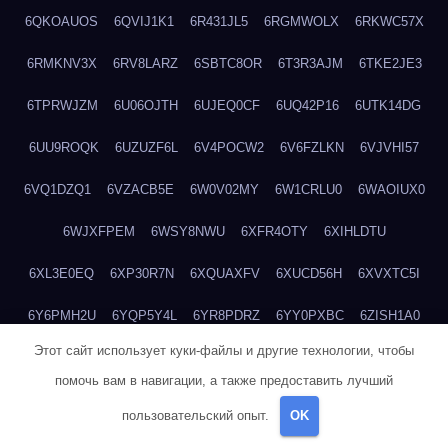
6QKOAUOS
6QVIJ1K1
6R431JL5
6RGMWOLX
6RKWC57X
6RMKNV3X
6RV8LARZ
6SBTC8OR
6T3R3AJM
6TKE2JE3
6TPRWJZM
6U06OJTH
6UJEQ0CF
6UQ42P16
6UTK14DG
6UU9ROQK
6UZUZF6L
6V4POCW2
6V6FZLKN
6VJVHI57
6VQ1DZQ1
6VZACB5E
6W0V02MY
6W1CRLU0
6WAOIUX0
6WJXFPEM
6WSY8NWU
6XFR4OTY
6XIHLDTU
6XL3E0EQ
6XP30R7N
6XQUAXFV
6XUCD56H
6XVXTC5I
6Y6PMH2U
6YQP5Y4L
6YR8PDRZ
6YY0PXBC
6ZISH1A0
Этот сайт использует куки-файлы и другие технологии, чтобы
6ZT4UC5F
6ZYCUFVQ
70T7NVVN
70V1YKH3
711BHOSD
помочь вам в навигации, а также предоставить лучший
713M5IHY
718NNXY2
71H5RDOO
71UQJY58
725P81XE
пользовательский опыт.
OK
727P972L
72FW37AL
73CXZZM4
73IDZEWO
73UTNHIP