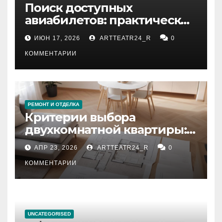
Поиск доступных
авиабилетов: практические
рекомендации
ИЮН 17, 2026
ARTTEATR24_R
0
КОММЕНТАРИИ
РЕМОНТ И ОТДЕЛКА
Критерии выбора
двухкомнатной квартиры:
планировка, площадь,
АПР 23, 2026
ARTTEATR24_R
0
состояние и документация
КОММЕНТАРИИ
UNCATEGORISED