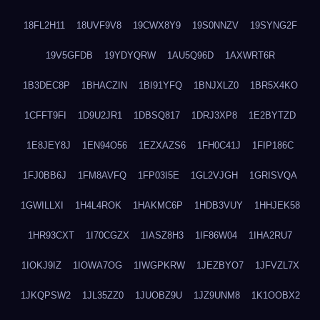
18FL2H11
18UVF9V8
19CWX8Y9
19S0NNZV
19SYNG2F
19V5GFDB
19YDYQRW
1AU5Q96D
1AXWRT6R
1B3DEC8P
1BHACZIN
1BI91YFQ
1BNJXLZ0
1BR5X4KO
1CFFT9FI
1D9U2JR1
1DBSQ817
1DRJ3XP8
1E2BYTZD
1E8JEY8J
1EN94O56
1EZXAZS6
1FH0C41J
1FIP186C
1FJ0BB6J
1FM8AVFQ
1FP03I5E
1GL2VJGH
1GRISVQA
1GWILLXI
1H4L4ROK
1HAKMC6P
1HDB3VUY
1HHJEK58
1HR93CXT
1I70CGZX
1IASZ8H3
1IF86W04
1IHA2RU7
1IOKJ9IZ
1IOWA7OG
1IWGPKRW
1JEZBYO7
1JFVZL7X
1JKQPSW2
1JL35ZZ0
1JUOBZ9U
1JZ9UNM8
1K1OOBX2