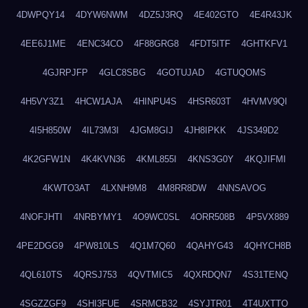
4DWPQY14
4DYW6NWM
4DZ5J3RQ
4E402GTO
4E4R43JK
4EE6J1ME
4ENC34CO
4F88GRG8
4FDT5ITF
4GHTKFV1
4GJRPJFP
4GLC8SBG
4GOTUJAD
4GTUQOMS
4H5VY3Z1
4HCW1AJA
4HINPU4S
4HSR603T
4HVMV9QI
4I5H850W
4IL73M3I
4JGM8GIJ
4JH8IPKK
4JS349D2
4K2GFW1N
4K4KVN36
4KML855I
4KNS3G0Y
4KQJIFMI
4KWTO3AT
4LXNH9M8
4M8RR8DW
4NNSAVOG
4NOFJHTI
4NRBYMY1
4O9WC0SL
4ORR508B
4P5VX889
4PE2DGG9
4PW810LS
4Q1M7Q60
4QAHYG43
4QHYCH8B
4QL610TS
4QRSJ753
4QVTMIC5
4QXRDQN7
4S31TENQ
4SGZZGF9
4SHI3FUE
4SRMCB32
4SYJTR01
4T4UXTTO