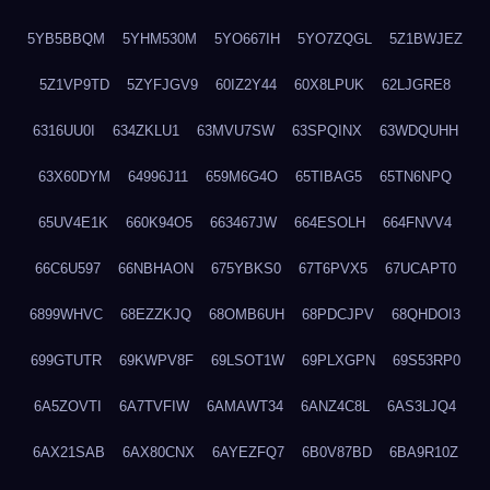
5YB5BBQM
5YHM530M
5YO667IH
5YO7ZQGL
5Z1BWJEZ
5Z1VP9TD
5ZYFJGV9
60IZ2Y44
60X8LPUK
62LJGRE8
6316UU0I
634ZKLU1
63MVU7SW
63SPQINX
63WDQUHH
63X60DYM
64996J11
659M6G4O
65TIBAG5
65TN6NPQ
65UV4E1K
660K94O5
663467JW
664ESOLH
664FNVV4
66C6U597
66NBHAON
675YBKS0
67T6PVX5
67UCAPT0
6899WHVC
68EZZKJQ
68OMB6UH
68PDCJPV
68QHDOI3
699GTUTR
69KWPV8F
69LSOT1W
69PLXGPN
69S53RP0
6A5ZOVTI
6A7TVFIW
6AMAWT34
6ANZ4C8L
6AS3LJQ4
6AX21SAB
6AX80CNX
6AYEZFQ7
6B0V87BD
6BA9R10Z